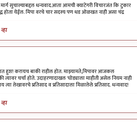
हा मार्ग सुचाल्याबद्दल धन्यवाद.आता आमची क्याटेगरी विचारजंत कि टुकार
िद्ध होता येईल. मिपा वरचे चार सदस्य पण धड ओळखत नाही असा चंद्र
व्हा
जोरात हुश! करायच बाकी राहील होत. माझ्यामते,मिपावर आजकल
 की त्यावर चर्चा होते. उदाहरणादाखल 'घोड्याला माहीती असेल नियम नाही
 काय त्या लेखावरचे प्रतिसाद व प्रतिसादाला मिळालेले प्रतिसाद. धन्यवाद!
व्हा