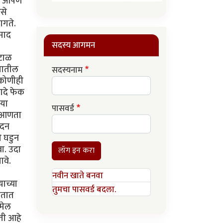
पण आपण
से
ागते.
िसाद
सदस्य आगमन
रटाळ
्यातील
सदस्यनाम
 कोणीही
खादे फेक
ीया
पासवर्ड
व आणता
ोदन
े घडुन
वा. उदा
लॉग इन करा
ावे.
नवीन खाते बनवा
याच्या
तुमचा पासवर्ड बदला.
चतात
जमेल
ती आहे