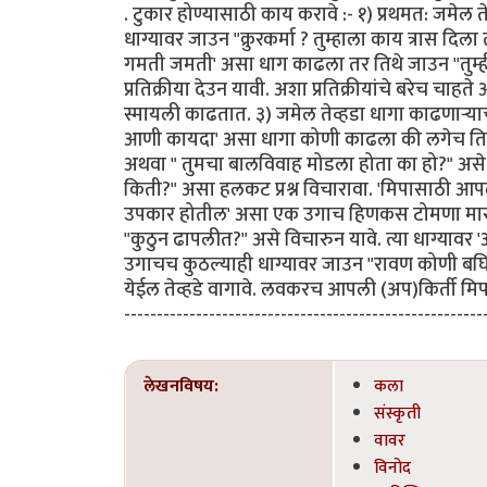
. टुकार होण्यासाठी काय करावे :- १) प्रथमत: जमेल तेव्
धाग्यावर जाउन "क्रुरकर्मा ? तुम्हाला काय त्रास दि
गमती जमती' असा धाग काढला तर तिथे जाउन "तुम्ही
प्रतिक्रीया देउन यावी. अशा प्रतिक्रीयांचे बरेच चाहत
स्मायली काढतात. ३) जमेल तेव्हडा धागा काढणार्‍याचा
आणी कायदा' असा धागा कोणी काढला की लगेच तिथे ज
अथवा " तुमचा बालविवाह मोडला होता का हो?" असे कुच्छ
किती?" असा हलकट प्रश्न विचारावा. 'मिपासाठी आपले
उपकार होतील' असा एक उगाच हिणकस टोमणा मारुन य
"कुठुन ढापलीत?" असे विचारुन यावे. त्या धाग्यावर 
उगाचच कुठल्याही धाग्यावर जाउन "रावण कोणी बघित
येईल तेव्हडे वागावे. लवकरच आपली (अप)किर्ती मिपा
-------------------------------------------------------
लेखनविषय:
कला
संस्कृती
वावर
विनोद