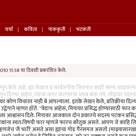
चर्चा
कविता
पाककृती
भटकंती
010 11:58 या दिवशी प्रकाशित केले.
हणुन केले आहे. ह्या लेखात व सार्वजनीक जिवनात काही साम्य आढळल्
ुन दिल्या आहेत, त्याचा वापर करण्याचा प्रयत्न करु नये, तोंडावर पडल्
िपावर कोण विचारत नाही बे आपल्याला. इतके लेखन केले, प्रतिक्रीया दिल
वेगाने म्हणत होते. "वेडाच आहेस, मिपावर प्रसिद्ध होण्यासाठी फार का
ला आश्वासन दिले. मिपावर आजकाल दोन प्रकारचे सदस्य पटकन प्रसिद
ा लोकांना स्वत:विषयी फार म्हणजे फारच कौतुक असते. आपण जे काहि लि
म्हणजेच 'लै भारी' असते असा ह्यांचा गोड गैरसमज असतो (माझ्यासारखा