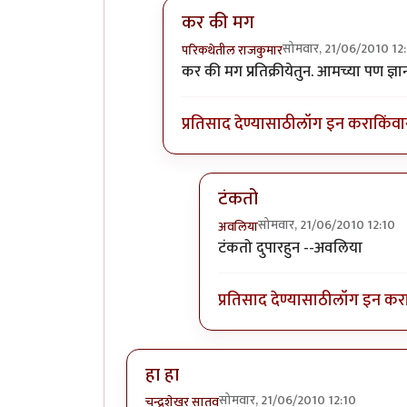
कर की मग
सोमवार, 21/06/2010 12
परिकथेतील राजकुमार
In reply to
विचारजंता
by
अवलिया
कर की मग प्रतिक्रीयेतुन. आमच्या पण 
प्रतिसाद देण्यासाठी
लॉग इन करा
किंवा
टंकतो
सोमवार, 21/06/2010 12:10
अवलिया
In reply to
कर की मग
by
परिकथ
टंकतो दुपारहुन --अवलिया
प्रतिसाद देण्यासाठी
लॉग इन कर
हा हा
सोमवार, 21/06/2010 12:10
चन्द्रशेखर सातव