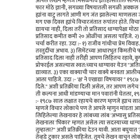
आपले लेखन म्हणजे मिसळपाव इतिहासातील सोनेरी
फार मोठे ज्ञानी, सगळ्या विषयातली सगळी अक्कल अ
ह्यांना वाटु लागते आणी मग जंत झालेल्या माणसला जस
मग एक दिवस ह्यांचे विचारजंतात रुपांतर होते. विचा
द्यायचा नाही, दिला तरी तो प्रतिसाद धाग्यापेक्षा 
प्रतिसाद कमीत कमी २० ओळींचा असला पाहिजे. २) 
चर्चा करीत रहा. उदा :- १) राजीव गांधीचा प्रेम वि
तरतुदींचा अभाव. ३) सिमेंटच्या आधारभुत किंमतीचे 
प्रतिसाद दिला नाही तरीही आपण लिहितच रहावे, कुण्या
प्रोफाईल असल्यास स्वत:च्याच धाग्यावर येउन "अतिश
द्याव्यात. ३) एका वाक्याची चार वाक्ये बनवता आ
आला पाहिजे. उदा :- 'क्ष' ने एखाद्या विषयावर " १
दिले." अशी प्रतिक्रीया दिली असेल, तर आपण लगेच
ती कल्पना आधी मांडण्याचा मान पवारांनी घेतला, १९८
:- १९८७ साल लक्षात रहायचे कारण म्हणजे ह्याच साली
म्हणजे विचार लोकाचे पण ते आपले म्हणुन मांडता आले 
लिहिलेल्या लेखनावर हे लांबच्या लांब 'अभ्यासु प्रतिस
लेखनाला 'भिकार' म्हणत असेल त्या सदस्याच्या ध
तुम्हाला?" अशी प्रतिक्रीया देउन यावी. आता बघुयात '
तेव्हडे टुकार असले पाहिजेत. तुमचे लेखन वाचुन ल