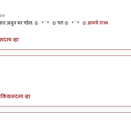
:09
ज्ञानात अजुन भर पडेल. ©º°¨¨°º© परा ©º°¨¨°º©
आमचे राज्य
सदस्य व्हा
ेतील राजकुमार
ा
किंवा
सदस्य व्हा