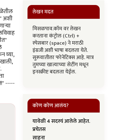
शाळेतील
लेखन मदत
?" अशी
ार्‍या
मिसळपाव.कॉम वर लेखन
ालविवाह
करताना कंट्रोल (Ctrl) +
ीत"
स्पेसबार (space) ने मराठी
े
इंग्रजी अशी भाषा बदलता येते.
न घ्या,
सुरूवातीला फोनेटिक्स आहे. मात्र
 खाली,
तुमच्या खात्याच्या सेटींग मधून
.
इनस्क्रीप्ट बदलता येईल.
ता
" -----
कोण कोण आलंय?
यावेळी 4 सदस्यं आलेले आहेत.
प्रचेतस
साहना