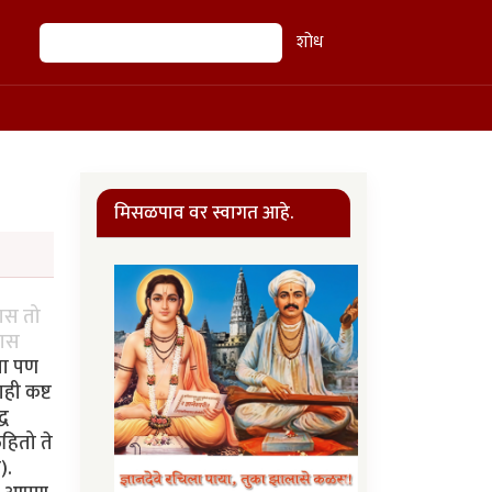
शोध
शोध
मिसळपाव वर स्वागत आहे.
यास तो
यास
्या पण
ही कष्ट
्ध
हितो ते
).