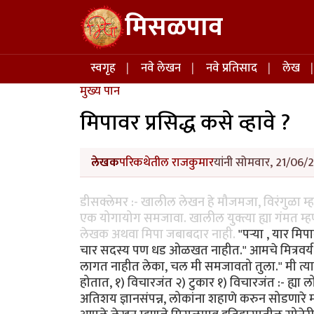
Skip to main content
मिसळपाव
Main navigation
स्वगृह
नवे लेखन
नवे प्रतिसाद
लेख
मुख्य पान
मिपावर प्रसिद्ध कसे व्हावे ?
लेखक
परिकथेतील राजकुमार
यांनी सोमवार, 21/06/2
डीसक्लेमर :- खालील लेखन हे मौजमजा, विरंगुळा म्
एक योगायोग समजावा. खालील युक्त्या ह्या गंमत म्हण
लेखक अथवा मिपा जबाबदार नाही.
"पर्‍या , यार म
चार सदस्य पण धड ओळखत नाहीत." आमचे मित्रवर्य उद्
लागत नाहीत लेका, चल मी समजावतो तुला." मी त्या
होतात, १) विचारजंत २) टुकार १) विचारजंत :- ह्य
अतिशय ज्ञानसंपन्न, लोकांना शहाणे करुन सोडणारे 