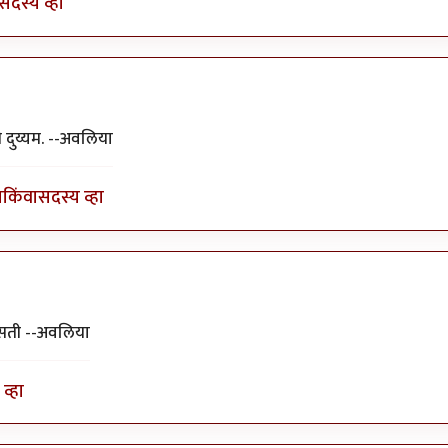
सदस्य व्हा
ा५१२
 दुय्यम. --अवलिया
ा
किंवा
सदस्य व्हा
असती --अवलिया
व्हा