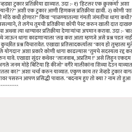
हड्या टुकार प्रतिक्रीया द्याव्यात. उदा :- १) 'हिटलर एक क्रुरकर्मा' अशा
ला त्यानी??" अशी एक टुकार आणी हिणकस प्रतिक्रीया द्यावी. २) कोणी '
 मोठे कधी होणार?" किंवा "पाळण्यातल्या गंमती जंमतींचा धागा कधी
े असल्याने, ते लगेच तुमची प्रतिक्रीया कॉपी पेस्ट करुन खाली दात दाखवण
 अथवा त्या धाग्यावर प्रतिक्रीया देणार्‍यांचा अपमान करावा. उदा :- 'ब
ाऊन धागा काढणार्‍याला 'लग्न करा आता म्हणजे असे प्रश्न पडत नाह
ीत प्रश्न विचारावेत. एखाद्या प्रतिसादकर्त्याला "काय हो तुम्हाला मुल
 योगदान' अशा प्रकारे कोणी धागा काढल्यास "तुमचे सदस्यत्व रद्द करु
ावे. एखाद्या सुंदर कथेवर "लाजवाब, अप्रतिम !" असे लिहुन एकदम
'अगले जनम मोहे बिटिया हि कीजो" वगैरे मालीकांना शिव्या देउन याव्यात
ला का?" अशा चर्चा करुन याव्यात. एकुण काय तर जेव्हडे टुकार वाग
वर पसरुन आपण प्रसिद्धी पावाल. "बदनाम हुए तो क्या ? नाम तो हुआ !!
-----------