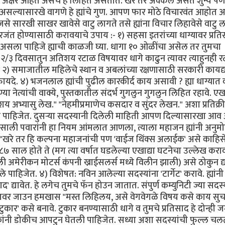
 अक्षरे आहेत असेच हे लिहित असतात. खरे तर अक्कल असते शुन्य 
सल्यासारखे वागणे हे ह्यांचे गुण. आपण फार मोठे विचारवंत आहोत अ
े सारखी साखर खावेसे वाटु लागते तसे ह्यांना विचार लिहावेसे वाटु ल
रजंत होण्यासाठी करावयाचे उपाय :- १) सहसा इतरांच्या धाग्यावर प्रत
मोठा असला पाहिजे ह्याची काळजी घ्या. धागा १० ओळींचा असेल तर तुमचा
२/३ दिवसातुन अतिशय रटाळ विषयावर धागे काढुन त्यावर त्याहुनही 
वाह. २) समाजातील महिलेचे स्थान व अबलांच्या रक्षणासाठी सरकारी कायद
फायदे. ४) भजनलाल ह्यांची पुढील कारकीर्द काय असावी ? ह्या धाग्यात
 नेत्यांची वाक्ये, पुस्तकातील संदर्भ गुगलुन गुगलुन लिहित रहावे. ए
य अभ्यासु लेख." "नेहमीप्रमाणेच कसदार व सुंदर लेखन." अशा प्रतिक्र
लीच पाहिजेत. दुसर्‍या सदस्यानी दिलेली माहिती आपण दिल्यासारखा आ
९८७ साली पवारांनी हा नियम आंमलात आणला, त्याला महाजन ह्यांनी अनुम
 "खरे तर हि कल्पना महाजनांची पण 'वाईज थिंक्स अलाईक' असे काहिस
७ साल होते ते (मग त्या वर्षात घडलेल्या एखाद्या घटनेचा उल्लेख करा
 अमेरीकन मोटर्स कंपनी ख्राईसलर्स मध्ये विलीन झाली) असे ठोकुन द्य
पाहिजेत. ४) विशेषत: नविन आलेल्या सदस्यांना 'टार्गेट' करावे. ह्यांनी
ाद' द्यावेत. हे लगेच तुमचे फॅन होउन जातात. संपुर्ण कम्युनिटी ज्या सदस्
ाग्यावर जाउन हमखास "मस्त लिहिलय, असे वेगवेगळे विषय कसे काय सु
टुकार' कसे बनावे. टुकार बनण्यासाठी धागे व तुमचे प्रतिसाद हे दोन्ही 
ोकांनी डोकीच आपटुन घेतली पाहिजेत. सध्या अशा सदस्यांची फुल्ल चल