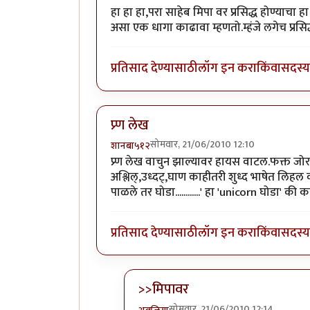
हा हा हा,परा साहेब मिपा वर प्रसिद्ध होण्याचा 
असा एक धागा काढावा म्हणतो.म्हंजे लगेच प्रस
प्रतिसाद देण्यासाठी
लॉग इन करा
किंवा
सदस्य 
प्र्ण लेख
सोमवार, 21/06/2010 12:10
शानबा५१२
प्र्ण लेख वाचुन झाल्यावर हायस वाटल.फक्त 
अश्लिल्,उध्दट्,घाण काहीतरी शुध्द भाषेत लिहल
पाळले तर घोडा............' हा 'unicorn घोडा' की
प्रतिसाद देण्यासाठी
लॉग इन करा
किंवा
सदस्य 
>>मिपावर
सोमवार, 21/06/2010 12:14