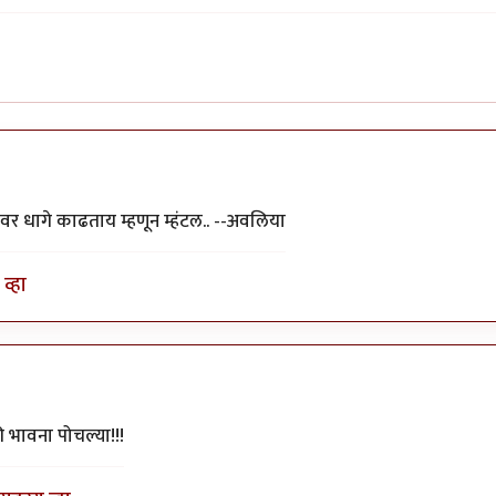
यावर धागे काढताय म्हणून म्हंटल.. --अवलिया
व्हा
की भावना पोचल्या!!!