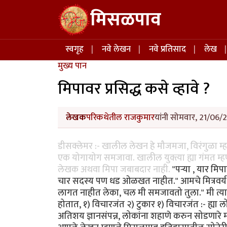
Skip to main content
मिसळपाव
Main navigation
स्वगृह
नवे लेखन
नवे प्रतिसाद
लेख
मुख्य पान
मिपावर प्रसिद्ध कसे व्हावे ?
लेखक
परिकथेतील राजकुमार
यांनी सोमवार, 21/06/2
डीसक्लेमर :- खालील लेखन हे मौजमजा, विरंगुळा म्
एक योगायोग समजावा. खालील युक्त्या ह्या गंमत म्हण
लेखक अथवा मिपा जबाबदार नाही.
"पर्‍या , यार म
चार सदस्य पण धड ओळखत नाहीत." आमचे मित्रवर्य उद्
लागत नाहीत लेका, चल मी समजावतो तुला." मी त्या
होतात, १) विचारजंत २) टुकार १) विचारजंत :- ह्य
अतिशय ज्ञानसंपन्न, लोकांना शहाणे करुन सोडणारे 