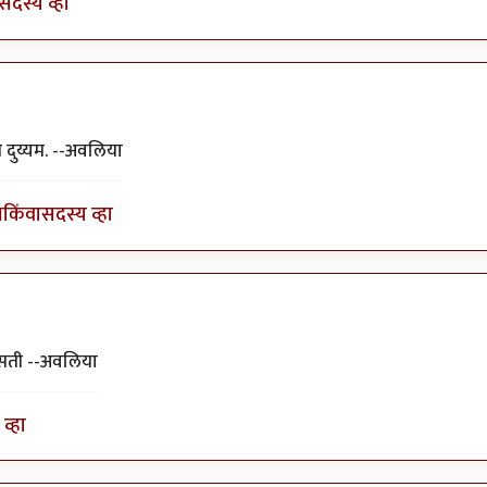
सदस्य व्हा
ा५१२
 दुय्यम. --अवलिया
ा
किंवा
सदस्य व्हा
असती --अवलिया
व्हा