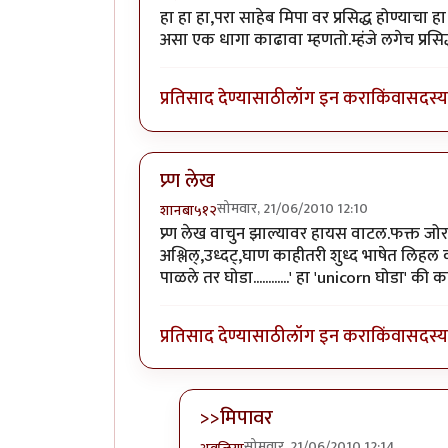
हा हा हा,परा साहेब मिपा वर प्रसिद्ध होण्याचा 
असा एक धागा काढावा म्हणतो.म्हंजे लगेच प्रस
प्रतिसाद देण्यासाठी
लॉग इन करा
किंवा
सदस्य 
प्र्ण लेख
सोमवार, 21/06/2010 12:10
शानबा५१२
प्र्ण लेख वाचुन झाल्यावर हायस वाटल.फक्त 
अश्लिल्,उध्दट्,घाण काहीतरी शुध्द भाषेत लिहल
पाळले तर घोडा............' हा 'unicorn घोडा' की
प्रतिसाद देण्यासाठी
लॉग इन करा
किंवा
सदस्य 
>>मिपावर
सोमवार, 21/06/2010 12:14