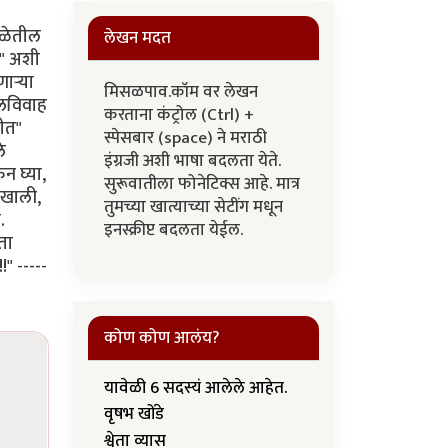
शाळेतील
लेखन मदत
?" अशी
ार्‍या
मिसळपाव.कॉम वर लेखन
ालविवाह
करताना कंट्रोल (Ctrl) +
ीत"
स्पेसबार (space) ने मराठी
े
इंग्रजी अशी भाषा बदलता येते.
न घ्या,
सुरूवातीला फोनेटिक्स आहे. मात्र
 खाली,
तुमच्या खात्याच्या सेटींग मधून
.
इनस्क्रीप्ट बदलता येईल.
ता
" -----
कोण कोण आलंय?
यावेळी 6 सदस्यं आलेले आहेत.
वृषभ खोंडे
श्वेता व्यास