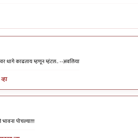
यावर धागे काढताय म्हणून म्हंटल.. --अवलिया
व्हा
की भावना पोचल्या!!!