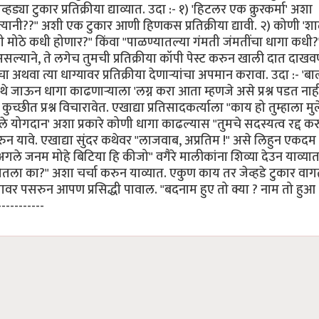
हड्या टुकार प्रतिक्रीया द्याव्यात. उदा :- १) 'हिटलर एक क्रुरकर्मा' अशा
ला त्यानी??" अशी एक टुकार आणी हिणकस प्रतिक्रीया द्यावी. २) कोणी '
 मोठे कधी होणार?" किंवा "पाळण्यातल्या गंमती जंमतींचा धागा कधी
े असल्याने, ते लगेच तुमची प्रतिक्रीया कॉपी पेस्ट करुन खाली दात दाखवण
 अथवा त्या धाग्यावर प्रतिक्रीया देणार्‍यांचा अपमान करावा. उदा :- 'ब
ाऊन धागा काढणार्‍याला 'लग्न करा आता म्हणजे असे प्रश्न पडत नाह
ीत प्रश्न विचारावेत. एखाद्या प्रतिसादकर्त्याला "काय हो तुम्हाला मुल
 योगदान' अशा प्रकारे कोणी धागा काढल्यास "तुमचे सदस्यत्व रद्द करु
ावे. एखाद्या सुंदर कथेवर "लाजवाब, अप्रतिम !" असे लिहुन एकदम
'अगले जनम मोहे बिटिया हि कीजो" वगैरे मालीकांना शिव्या देउन याव्यात
ला का?" अशा चर्चा करुन याव्यात. एकुण काय तर जेव्हडे टुकार वाग
वर पसरुन आपण प्रसिद्धी पावाल. "बदनाम हुए तो क्या ? नाम तो हुआ !!
-----------