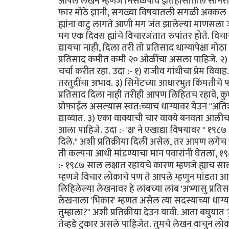
आपले लेखन म्हणजे मिसळपाव इतिहासातील सोनेरी
फार मोठे ज्ञानी, सगळ्या विषयातली सगळी अक्कल अ
ह्यांना वाटु लागते आणी मग जंत झालेल्या माणसला जस
मग एक दिवस ह्यांचे विचारजंतात रुपांतर होते. विचा
द्यायचा नाही, दिला तरी तो प्रतिसाद धाग्यापेक्षा 
प्रतिसाद कमीत कमी २० ओळींचा असला पाहिजे. २) 
चर्चा करीत रहा. उदा :- १) राजीव गांधीचा प्रेम वि
तरतुदींचा अभाव. ३) सिमेंटच्या आधारभुत किंमतीचे 
प्रतिसाद दिला नाही तरीही आपण लिहितच रहावे, कुण्या
प्रोफाईल असल्यास स्वत:च्याच धाग्यावर येउन "अतिश
द्याव्यात. ३) एका वाक्याची चार वाक्ये बनवता आ
आला पाहिजे. उदा :- 'क्ष' ने एखाद्या विषयावर " १
दिले." अशी प्रतिक्रीया दिली असेल, तर आपण लगेच
ती कल्पना आधी मांडण्याचा मान पवारांनी घेतला, १९८
:- १९८७ साल लक्षात रहायचे कारण म्हणजे ह्याच साली
म्हणजे विचार लोकाचे पण ते आपले म्हणुन मांडता आले 
लिहिलेल्या लेखनावर हे लांबच्या लांब 'अभ्यासु प्रतिस
लेखनाला 'भिकार' म्हणत असेल त्या सदस्याच्या ध
तुम्हाला?" अशी प्रतिक्रीया देउन यावी. आता बघुयात '
तेव्हडे टुकार असले पाहिजेत. तुमचे लेखन वाचुन ल