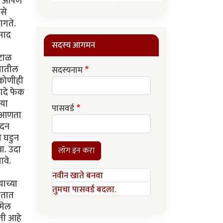
पण आपण
से
ागते.
िसाद
सदस्य आगमन
रटाळ
्यातील
सदस्यनाम
 कोणीही
खादे फेक
ीया
पासवर्ड
व आणता
ोदन
े घडुन
वा. उदा
लॉग इन करा
ावे.
नवीन खाते बनवा
याच्या
तुमचा पासवर्ड बदला.
चतात
जमेल
ती आहे