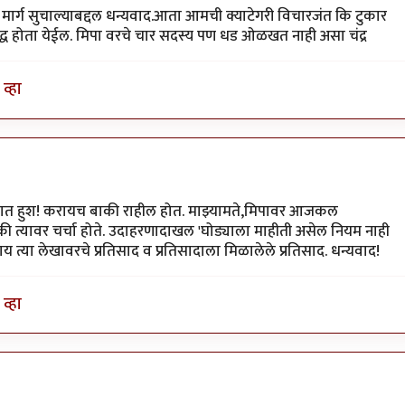
हा मार्ग सुचाल्याबद्दल धन्यवाद.आता आमची क्याटेगरी विचारजंत कि टुकार
िद्ध होता येईल. मिपा वरचे चार सदस्य पण धड ओळखत नाही असा चंद्र
व्हा
जोरात हुश! करायच बाकी राहील होत. माझ्यामते,मिपावर आजकल
 की त्यावर चर्चा होते. उदाहरणादाखल 'घोड्याला माहीती असेल नियम नाही
 काय त्या लेखावरचे प्रतिसाद व प्रतिसादाला मिळालेले प्रतिसाद. धन्यवाद!
व्हा