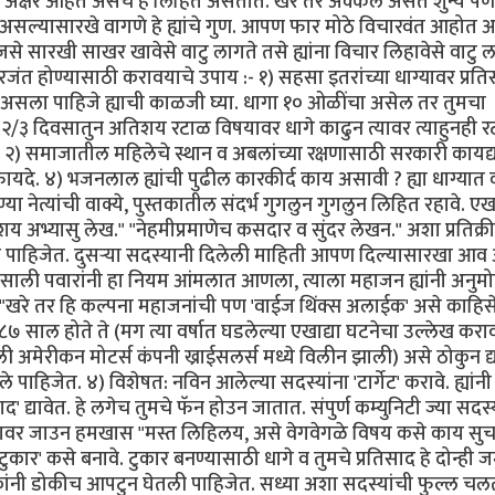
 अक्षरे आहेत असेच हे लिहित असतात. खरे तर अक्कल असते शुन्य 
सल्यासारखे वागणे हे ह्यांचे गुण. आपण फार मोठे विचारवंत आहोत अ
े सारखी साखर खावेसे वाटु लागते तसे ह्यांना विचार लिहावेसे वाटु ल
रजंत होण्यासाठी करावयाचे उपाय :- १) सहसा इतरांच्या धाग्यावर प्रत
मोठा असला पाहिजे ह्याची काळजी घ्या. धागा १० ओळींचा असेल तर तुमचा
२/३ दिवसातुन अतिशय रटाळ विषयावर धागे काढुन त्यावर त्याहुनही 
वाह. २) समाजातील महिलेचे स्थान व अबलांच्या रक्षणासाठी सरकारी कायद
फायदे. ४) भजनलाल ह्यांची पुढील कारकीर्द काय असावी ? ह्या धाग्यात
 नेत्यांची वाक्ये, पुस्तकातील संदर्भ गुगलुन गुगलुन लिहित रहावे. ए
य अभ्यासु लेख." "नेहमीप्रमाणेच कसदार व सुंदर लेखन." अशा प्रतिक्र
लीच पाहिजेत. दुसर्‍या सदस्यानी दिलेली माहिती आपण दिल्यासारखा आ
९८७ साली पवारांनी हा नियम आंमलात आणला, त्याला महाजन ह्यांनी अनुम
 "खरे तर हि कल्पना महाजनांची पण 'वाईज थिंक्स अलाईक' असे काहिस
७ साल होते ते (मग त्या वर्षात घडलेल्या एखाद्या घटनेचा उल्लेख करा
 अमेरीकन मोटर्स कंपनी ख्राईसलर्स मध्ये विलीन झाली) असे ठोकुन द्य
पाहिजेत. ४) विशेषत: नविन आलेल्या सदस्यांना 'टार्गेट' करावे. ह्यांनी
ाद' द्यावेत. हे लगेच तुमचे फॅन होउन जातात. संपुर्ण कम्युनिटी ज्या सदस्
ाग्यावर जाउन हमखास "मस्त लिहिलय, असे वेगवेगळे विषय कसे काय सु
टुकार' कसे बनावे. टुकार बनण्यासाठी धागे व तुमचे प्रतिसाद हे दोन्ही 
ोकांनी डोकीच आपटुन घेतली पाहिजेत. सध्या अशा सदस्यांची फुल्ल चल