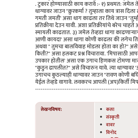
. टुकार होण्यासाठी काय करावे :- १) प्रथमत: जमेल तेव्
धाग्यावर जाउन "क्रुरकर्मा ? तुम्हाला काय त्रास दि
गमती जमती' असा धाग काढला तर तिथे जाउन "तुम्ही
प्रतिक्रीया देउन यावी. अशा प्रतिक्रीयांचे बरेच चाहत
स्मायली काढतात. ३) जमेल तेव्हडा धागा काढणार्‍याचा
आणी कायदा' असा धागा कोणी काढला की लगेच तिथे ज
अथवा " तुमचा बालविवाह मोडला होता का हो?" असे कुच्छ
किती?" असा हलकट प्रश्न विचारावा. 'मिपासाठी आपले
उपकार होतील' असा एक उगाच हिणकस टोमणा मारुन य
"कुठुन ढापलीत?" असे विचारुन यावे. त्या धाग्यावर 
उगाचच कुठल्याही धाग्यावर जाउन "रावण कोणी बघित
येईल तेव्हडे वागावे. लवकरच आपली (अप)किर्ती मिपा
-------------------------------------------------------
लेखनविषय:
कला
संस्कृती
वावर
विनोद