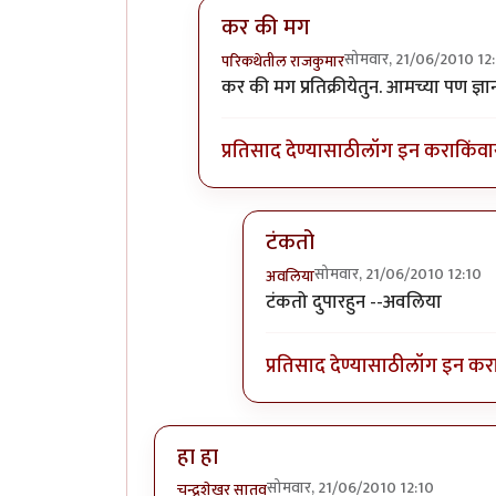
कर की मग
सोमवार, 21/06/2010 12
परिकथेतील राजकुमार
In reply to
विचारजंता
by
अवलिया
कर की मग प्रतिक्रीयेतुन. आमच्या पण 
प्रतिसाद देण्यासाठी
लॉग इन करा
किंवा
टंकतो
सोमवार, 21/06/2010 12:10
अवलिया
In reply to
कर की मग
by
परिकथ
टंकतो दुपारहुन --अवलिया
प्रतिसाद देण्यासाठी
लॉग इन कर
हा हा
सोमवार, 21/06/2010 12:10
चन्द्रशेखर सातव