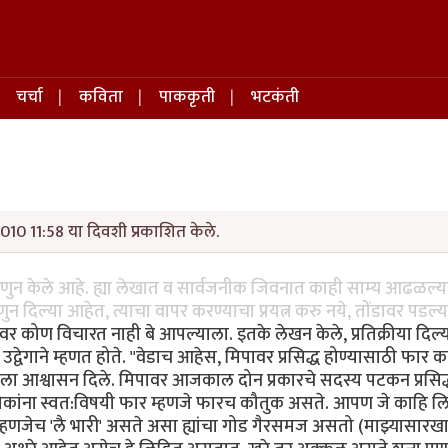
चर्चा
कविता
पाककृती
भटकंती
010 11:58 या दिवशी प्रकाशित केले.
हणुन केले आहे. ह्या लेखात व सार्वजनीक जिवनात काही साम्य आढळल्
ुन दिल्या आहेत, त्याचा वापर करण्याचा प्रयत्न करु नये, तोंडावर पडल्
िपावर कोण विचारत नाही बे आपल्याला. इतके लेखन केले, प्रतिक्रीया दिल
वेगाने म्हणत होते. "वेडाच आहेस, मिपावर प्रसिद्ध होण्यासाठी फार का
ला आश्वासन दिले. मिपावर आजकाल दोन प्रकारचे सदस्य पटकन प्रसिद
ा लोकांना स्वत:विषयी फार म्हणजे फारच कौतुक असते. आपण जे काहि लि
म्हणजेच 'लै भारी' असते असा ह्यांचा गोड गैरसमज असतो (माझ्यासारखा