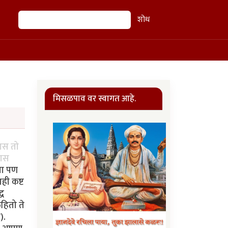
शोध
शोध
मिसळपाव वर स्वागत आहे.
यास तो
यास
्या पण
ही कष्ट
्ध
हितो ते
).