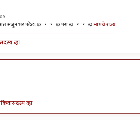
:09
ज्ञानात अजुन भर पडेल. ©º°¨¨°º© परा ©º°¨¨°º©
आमचे राज्य
सदस्य व्हा
ेतील राजकुमार
ा
किंवा
सदस्य व्हा