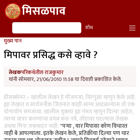
Skip to main content
मिसळपाव
शोध
शोध
मुख्य पान
मिपावर प्रसिद्ध कसे व्हावे ?
लेखक
परिकथेतील राजकुमार
यांनी सोमवार, 21/06/2010 11:58 या दिवशी प्रकाशित केले.
डीसक्लेमर :- खालील लेखन हे मौजमजा, विरंगुळा म्हणुन केले आहे.
ह्या लेखात व सार्वजनीक जिवनात काही साम्य आढळल्यास तो एक
योगायोग समजावा. खालील युक्त्या ह्या गंमत म्हणुन दिल्या आहेत,
त्याचा वापर करण्याचा प्रयत्न करु नये, तोंडावर पडल्यास लेखक
अथवा मिपा जबाबदार नाही.
"पर्‍या , यार मिपावर कोण विचारत
नाही बे आपल्याला. इतके लेखन केले, प्रतिक्रीया दिल्या पण चार