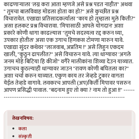
काढणार्‍याला 'लग्न करा आता म्हणजे असे प्रश्न पडत नाहीत" अथवा
" तुमचा बालविवाह मोडला होता का हो?" असे कुच्छीत प्रश्न
विचारावेत. एखाद्या प्रतिसादकर्त्याला "काय हो तुम्हाला मुले किती?"
असा हलकट प्रश्न विचारावा. 'मिपासाठी आपले योगदान' अशा
प्रकारे कोणी धागा काढल्यास "तुमचे सदस्यत्व रद्द करुन घ्या,
उपकार होतील' असा एक उगाच हिणकस टोमणा मारुन यावे.
एखाद्या सुंदर कथेवर "लाजवाब, अप्रतिम !" असे लिहुन एकदम
खाली, "कुठुन ढापलीत?" असे विचारुन यावे. त्या धाग्यावर 'अगले
जनम मोहे बिटिया हि कीजो" वगैरे मालीकांना शिव्या देउन याव्यात.
उगाचच कुठल्याही धाग्यावर जाउन "रावण कोणी बघितला का?"
अशा चर्चा करुन याव्यात. एकुण काय तर जेव्हडे टुकार वागता
येईल तेव्हडे वागावे. लवकरच आपली (अप)किर्ती मिपावर पसरुन
आपण प्रसिद्धी पावाल. "बदनाम हुए तो क्या ? नाम तो हुआ !!" ------
-----------------------------------------------------------------
लेखनविषय:
कला
संस्कृती