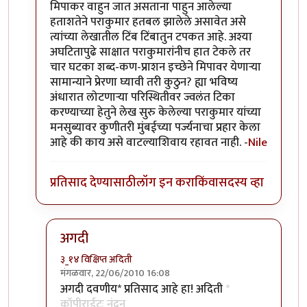
मिपाकर वाहुन जात असताना पाहुन आलेल्या
हताशतेने पराकुमार हतबल झालेले असावेत असे
त्यांच्या लेखातील टिंब टिंबातुन टपकत आहे. अश्या
अघटितापुढे साक्षात पराकुमारांनीच हात टेकले तर
चार घटका शब्द-कण-प्राशन इच्छेने मिपावर येणार्‍या
सामान्याने प्रेरणा घ्यावी तरी कुठुन? ह्या भविष्य
अंधारात लोटणार्‍या परिस्थितीवर ज्वलंत टिका
करण्याच्या हेतुने लेख सुरु केलेल्या पराकुमार यांच्या
मनसुब्यावर कुणीतरी मुंबईच्या पर्ज्यनाचा प्रहार केला
आहे की काय असे वाटल्याशिवाय रहावत नाही. -
Nile
प्रतिसाद देण्यासाठी
लॉग इन करा
किंवा
सदस्य व्हा
अगदी
३_१४ विक्षिप्त अदिती
मंगळवार, 22/06/2010 16:08
In reply to
सौंदर्यफु
by
Nile
अगदी दवणीय* प्रतिसाद आहे हा! अदिती
*
कॉपीराईटः नंदन