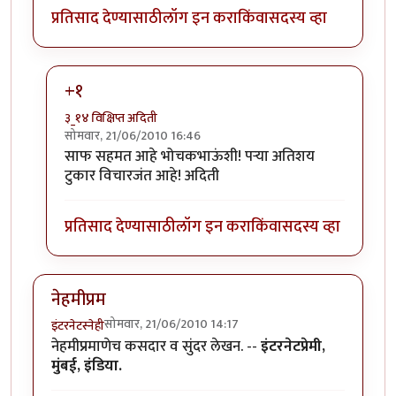
प्रतिसाद देण्यासाठी
लॉग इन करा
किंवा
सदस्य व्हा
+१
३_१४ विक्षिप्त अदिती
सोमवार, 21/06/2010 16:46
In reply to
परा, हा एक
by
भोचक
साफ सहमत आहे भोचकभाऊंशी! पर्‍या अतिशय
टुकार विचारजंत आहे! अदिती
प्रतिसाद देण्यासाठी
लॉग इन करा
किंवा
सदस्य व्हा
नेहमीप्रम
सोमवार, 21/06/2010 14:17
इंटरनेटस्नेही
नेहमीप्रमाणेच कसदार व सुंदर लेखन. --
इंटरनेटप्रेमी,
मुंबई, इंडिया.