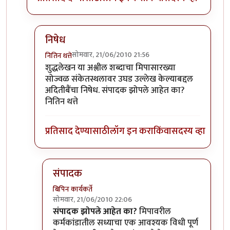
निषेध
सोमवार, 21/06/2010 21:56
नितिन थत्ते
In reply to
शुद्धलेखन
by
३_१४ विक्षिप्त अदिती
शुद्धलेखन या अश्लील शब्दाचा मिपासारख्या
सोज्वळ संकेतस्थलावर उघड उल्लेख केल्याबद्दल
अदितीबैंचा निषेध. संपादक झोपले आहेत का?
नितिन थत्ते
प्रतिसाद देण्यासाठी
लॉग इन करा
किंवा
सदस्य व्हा
संपादक
बिपिन कार्यकर्ते
सोमवार, 21/06/2010 22:06
In reply to
निषेध
by
नितिन थत्ते
संपादक झोपले आहेत का?
मिपावरील
कर्मकांडातील सध्याचा एक आवश्यक विधी पूर्ण