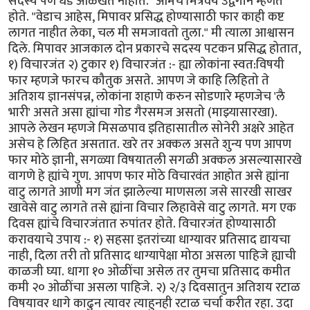
सदस्य पण धड ओळखत नाहीत." आमचे मित्रवर्य उद्वेगाने म्हणत
होते. "वेडाच आहेस, मिपावर प्रसिद्ध होण्यासाठी फार काही कष्ट
लागत नाहीत लेका, चल मी समजावतो तुला." मी त्याला आश्वासन
दिले. मिपावर आजकाल दोन प्रकारचे सदस्य पटकन प्रसिद्ध होतात,
१) विचारजंत २) टुकार १) विचारजंत :- ह्या लोकांना स्वत:विषयी
फार म्हणजे फारच कौतुक असते. आपण जे काहि लिहितो ते
अतिशय ज्ञानसंपन्न, लोकांना शहाणे करुन सोडणारे म्हणजेच 'लै
भारी' असते असा ह्यांचा गोड गैरसमज असतो (माझ्यासारखा).
आपले लेखन म्हणजे मिसळपाव इतिहासातील सोनेरी अक्षरे आहेत
असेच हे लिहित असतात. खरे तर अक्कल असते शुन्य पण आपण
फार मोठे ज्ञानी, सगळ्या विषयातली सगळी अक्कल असल्यासारखे
वागणे हे ह्यांचे गुण. आपण फार मोठे विचारवंत आहोत असे ह्यांना
वाटु लागते आणी मग जंत झालेल्या माणसला जसे सारखी साखर
खावेसे वाटु लागते तसे ह्यांना विचार लिहावेसे वाटु लागते. मग एक
दिवस ह्यांचे विचारजंतात रुपांतर होते. विचारजंत होण्यासाठी
करावयाचे उपाय :- १) सहसा इतरांच्या धाग्यावर प्रतिसाद द्यायचा
नाही, दिला तरी तो प्रतिसाद धाग्यापेक्षा मोठा असला पाहिजे ह्याची
काळजी घ्या. धागा १० ओळींचा असेल तर तुमचा प्रतिसाद कमीत
कमी २० ओळींचा असला पाहिजे. २) २/३ दिवसातुन अतिशय रटाळ
विषयावर धागे काढुन त्यावर त्याहुनही रटाळ चर्चा करीत रहा. उदा