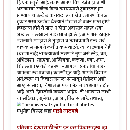
हि एक प्रवृत्ती आहे. तत्राप आपण विचारजंत हा प्राणी
असल्याचा उल्लेख केला त्याचप्रमाणे टुकारजंत ह्या
प्राण्याचाच उल्लेख करायला हवा होता. आपण केवळ
टुकार असा उल्लेख केल्याने लेखात जे वजन प्राप्त होणे
क्रमप्राप्त होते ते प्राप्त न होता अवास्तव महत्व (त्या
शब्दाला - लेखाला नव्हे) प्राप्त झाले हे आपणास ठावूक
नसल्याने आम्हास ते तुम्हास व त्याचप्रमाणे इतर सर्व
वाचकांस नम्रपणे कथीत करू वाटते. त्या वाटण्यामागेही
(चटणी नव्हे)आपल्याप्रती असणारे गुण जसे स्नेह, प्रेम,
अभिलाशा, सहृदता, आत्मियता, करूणा, दया, क्षमा,
शितलता (म्हणजे थंडपणा - आपल्या प्रकृतीचा नव्हे-
आपल्या स्वभावाचा) कारणीभूत आहे. आपले विशाल
अतं:करण या विचाररंजनाला सामावून घेतीलच अशी
आम्हास आशा, विश्वास आमच्या नेत्रांस दृषष्टीगोचर होत
आहे. असो. देवाजीची करूणा आहेच. ती आपणांस लाभो
या सदिच्छा, शुभेच्छा, आशा, विश्वास आहे. तथास्तू.
मधुमेहा विरुद्ध लढा
माझी जालवही
प्रतिसाद देण्यासाठी
लॉग इन करा
किंवा
सदस्य व्हा