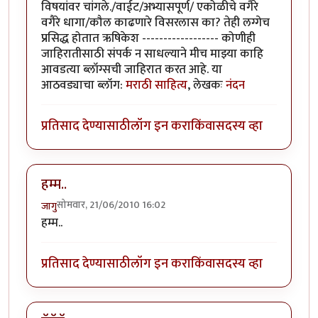
विषयांवर चांगले./वाईट/अभ्यासपूर्ण/ एकोळीचे वगैरे
वगैरे धागा/कौल काढणारे विसरलास का? तेही लग्गेच
प्रसिद्ध होतात ऋषिकेश ------------------ कोणीही
जाहिरातीसाठी संपर्क न साधल्याने मीच माझ्या काहि
आवडत्या ब्लॉग्सची जाहिरात करत आहे. या
आठवड्याचा ब्लॉग:
मराठी साहित्य
, लेखकः
नंदन
प्रतिसाद देण्यासाठी
लॉग इन करा
किंवा
सदस्य व्हा
हम्म..
सोमवार, 21/06/2010 16:02
जागु
हम्म..
प्रतिसाद देण्यासाठी
लॉग इन करा
किंवा
सदस्य व्हा