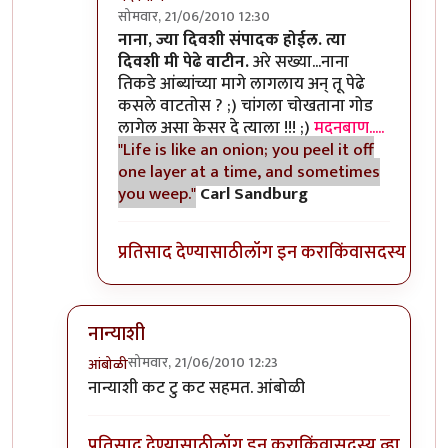
सोमवार, 21/06/2010 12:30
In reply to
>>काही
by
II विकास II
नाना, ज्या दिवशी संपादक होईल. त्या
दिवशी मी पेढे वाटीन.
अरे सख्या...नाना
तिकडे आंब्यांच्या मागे लागलाय अन् तू पेढे
कसले वाटतोस ? ;) चांगला चोखताना गोड
लागेल असा केसर दे त्याला !!! ;)
मदनबाण.....
"Life is like an onion; you peel it off
one layer at a time, and sometimes
you weep."
Carl Sandburg
प्रतिसाद देण्यासाठी
लॉग इन करा
किंवा
सदस्य व्हा
नान्याशी
सोमवार, 21/06/2010 12:23
आंबोळी
In reply to
>>मिपावर
by
अवलिया
नान्याशी कट टु कट सहमत. आंबोळी
प्रतिसाद देण्यासाठी
लॉग इन करा
किंवा
सदस्य व्हा