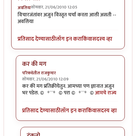
सोमवार, 21/06/2010 12:05
अवलिया
विचारजंतांवर अजुन विस्तृत चर्चा करता आली असती --
अवलिया
प्रतिसाद देण्यासाठी
लॉग इन करा
किंवा
सदस्य व्हा
कर की मग
परिकथेतील राजकुमार
सोमवार, 21/06/2010 12:09
In reply to
विचारजंता
by
अवलिया
कर की मग प्रतिक्रीयेतुन. आमच्या पण ज्ञानात अजुन
भर पडेल. ©º°¨¨°º© परा ©º°¨¨°º©
आमचे राज्य
प्रतिसाद देण्यासाठी
लॉग इन करा
किंवा
सदस्य व्हा
टंकतो