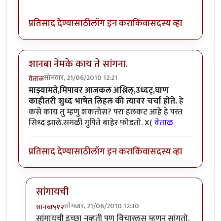
प्रतिसाद देण्यासाठी
लॉग इन करा
किंवा
सदस्य व्हा
शानबा नेमके काय ते सांगना.
सोमवार, 21/06/2010 12:21
वेताळ
माझ्यामते,मिपावर आजकल अश्लिल्,उध्दट्,घाण
काहीतरी शुध्द भाषेत लिहल की त्यावर चर्चा होते.
हे
कसे काय तु म्हणु शकतोस? परा हलकट आहे हे परत
सिध्द झाले.सगळी गुपिते बाहेर फोडतो. X(
वेताळ
प्रतिसाद देण्यासाठी
लॉग इन करा
किंवा
सदस्य व्हा
सांगायची
सोमवार, 21/06/2010 12:30
शानबा५१२
In reply to
शानबा नेमके काय ते सांगना.
by
वेताळ
सांगायची इच्छा नव्हती पण विचारलस म्हणुन सांगतो.