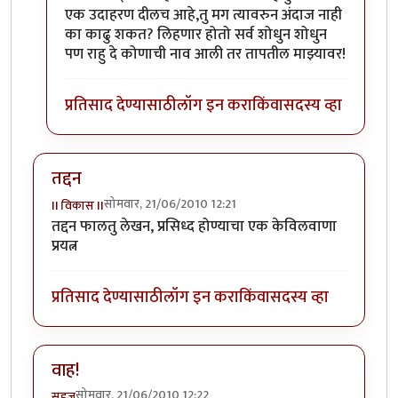
एक उदाहरण दीलच आहे,तु मग त्यावरुन अंदाज नाही
का काढु शकत? लिहणार होतो सर्व शोधुन शोधुन
पण राहु दे कोणाची नाव आली तर तापतील माझ्यावर!
प्रतिसाद देण्यासाठी
लॉग इन करा
किंवा
सदस्य व्हा
तद्दन
सोमवार, 21/06/2010 12:21
II विकास II
तद्दन फालतु लेखन, प्रसिध्द होण्याचा एक केविलवाणा
प्रयत्न
प्रतिसाद देण्यासाठी
लॉग इन करा
किंवा
सदस्य व्हा
वाह!
सोमवार, 21/06/2010 12:22
सहज