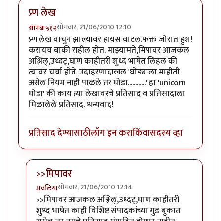
प्र्ण लेख
सोमवार, 21/06/2010 12:10
शानबा५१२
प्र्ण लेख वाचुन झाल्यावर हायस वाटल.फक्त जोरात हुश!
करायच बाकी राहील होत. माझ्यामते,मिपावर आजकल
अश्लिल्,उध्दट्,घाण काहीतरी शुध्द भाषेत लिहल की
त्यावर चर्चा होते. उदाहरणादाखल 'घोड्याला माहीती
असेल नियम नाही पाळले तर घोडा............' हा 'unicorn
घोडा' की काय त्या लेखावरचे प्रतिसाद व प्रतिसादाला
मिळालेले प्रतिसाद. धन्यवाद!
प्रतिसाद देण्यासाठी
लॉग इन करा
किंवा
सदस्य व्हा
>>मिपावर
सोमवार, 21/06/2010 12:14
अवलिया
In reply to
प्र्ण लेख
by
शानबा५१२
>>मिपावर आजकल अश्लिल्,उध्दट्,घाण काहीतरी
शुध्द भाषेत काही विशिष्ट संपादकांच्या गुड बुकात