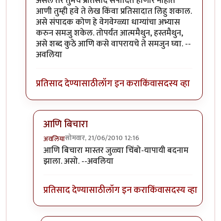
असेल तर तुमचे प्रतिसाद संपादित होणार नाहीत
आणी तुम्ही हवे ते लेख किंवा प्रतिसादात लिहु शकाल.
असे संपादक कोण हे वेगवेग्ळ्या धाग्यांचा अभ्यास
करुन समजु शकेल. तोपर्यंत आत्ममैथुन, हस्तमैथुन,
असे शब्द कुठे आणि कसे वापरायचे ते समजुन घ्या. --
अवलिया
प्रतिसाद देण्यासाठी
लॉग इन करा
किंवा
सदस्य व्हा
आणि बिचारा
सोमवार, 21/06/2010 12:16
अवलिया
In reply to
>>मिपावर
by
अवलिया
आणि बिचारा मास्तर जुळ्या चिंबो-यापायी बदनाम
झाला. असो. --अवलिया
प्रतिसाद देण्यासाठी
लॉग इन करा
किंवा
सदस्य व्हा