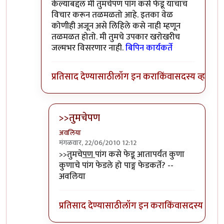
केल्याबद्दल मी तुमचेपण पांग कसे फेडू याचाच
विचार करून तळमळतो आहे. इतका वेळ
कोणीही अजून असे लिहिले कसे नाही म्हणून
तळमळत होतो. मी तुमचे उपकार खरोखरीच
जल्मभर विसरणार नाही.
बिपिन कार्यकर्ते
प्रतिसाद देण्यासाठी
लॉग इन करा
किंवा
सदस्य व्हा
>>तुमचेपण
अवलिया
मंगळवार, 22/06/2010 12:12
In reply to
संपादक
by
बिपिन कार्यकर्ते
>>तुमचे
पण
पांग कसे फेडू आतापर्यंत कुणा
कुणाचे पांग फेडले हो पाङ्ग फेडकर्ते? --
अवलिया
प्रतिसाद देण्यासाठी
लॉग इन करा
किंवा
सदस्य व्हा