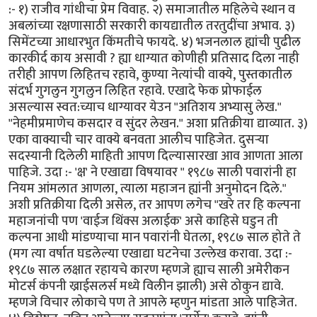
:- १) राजीव गांधीचा प्रेम विवाह. २) समाजातील महिलेचे स्थान व
अबलांच्या रक्षणासाठी सरकारी कायद्यातील तरतुदींचा अभाव. ३)
सिमेंटच्या आधारभुत किंमतीचे फायदे. ४) भजनलाल ह्यांची पुढील
कारकीर्द काय असावी ? ह्या धाग्यात कोणीही प्रतिसाद दिला नाही
तरीही आपण लिहितच रहावे, कुण्या नेत्यांची वाक्ये, पुस्तकातील
संदर्भ गुगलुन गुगलुन लिहित रहावे. एखादे फेक प्रोफाईल
असल्यास स्वत:च्याच धाग्यावर येउन "अतिशय अभ्यासु लेख."
"नेहमीप्रमाणेच कसदार व सुंदर लेखन." अशा प्रतिक्रीया द्याव्यात. ३)
एका वाक्याची चार वाक्ये बनवता आलीच पाहिजेत. दुसर्‍या
सदस्यानी दिलेली माहिती आपण दिल्यासारखा आव आणता आला
पाहिजे. उदा :- 'क्ष' ने एखाद्या विषयावर " १९८७ साली पवारांनी हा
नियम आंमलात आणला, त्याला महाजन ह्यांनी अनुमोदन दिले."
अशी प्रतिक्रीया दिली असेल, तर आपण लगेच "खरे तर हि कल्पना
महाजनांची पण 'वाईज थिंक्स अलाईक' असे काहिसे घडुन ती
कल्पना आधी मांडण्याचा मान पवारांनी घेतला, १९८७ साल होते ते
(मग त्या वर्षात घडलेल्या एखाद्या घटनेचा उल्लेख करावा. उदा :-
१९८७ साल लक्षात रहायचे कारण म्हणजे ह्याच साली अमेरीकन
मोटर्स कंपनी ख्राईसलर्स मध्ये विलीन झाली) असे ठोकुन द्यावे.
म्हणजे विचार लोकाचे पण ते आपले म्हणुन मांडता आले पाहिजेत.