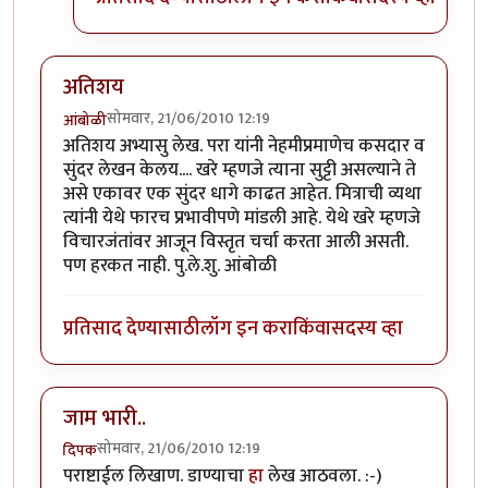
अतिशय
सोमवार, 21/06/2010 12:19
आंबोळी
अतिशय अभ्यासु लेख. परा यांनी नेहमीप्रमाणेच कसदार व
सुंदर लेखन केलय.... खरे म्हणजे त्याना सुट्टी असल्याने ते
असे एकावर एक सुंदर धागे काढत आहेत. मित्राची व्यथा
त्यांनी येथे फारच प्रभावीपणे मांडली आहे. येथे खरे म्हणजे
विचारजंतांवर आजून विस्तृत चर्चा करता आली असती.
पण हरकत नाही. पु.ले.शु. आंबोळी
प्रतिसाद देण्यासाठी
लॉग इन करा
किंवा
सदस्य व्हा
जाम भारी..
सोमवार, 21/06/2010 12:19
दिपक
पराष्टाईल लिखाण. डाण्याचा
हा
लेख आठवला. :-)