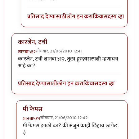
प्रतिसाद देण्यासाठी
लॉग इन करा
किंवा
सदस्य व्हा
कारजेन, टची
सोमवार, 21/06/2010 12:41
शानबा५१२
कारजेन, टची शानबा५१२, तुला हुरदयसरपशी म्हणायच
आहे का?
प्रतिसाद देण्यासाठी
लॉग इन करा
किंवा
सदस्य व्हा
मी फेमस
सोमवार, 21/06/2010 12:42
शानबा५१२
In reply to
कारजेन, टची
by
शानबा५१२
मी फेमस झालो का? की अजुन काही लिहाव लागेल.
:)