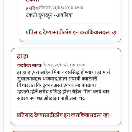
सोमवार, 21/06/2010 12:10
अवलिया
In reply to
कर की मग
by
परिकथेतील राजकुमार
टंकतो दुपारहुन --अवलिया
प्रतिसाद देण्यासाठी
लॉग इन करा
किंवा
सदस्य व्हा
हा हा
सोमवार, 21/06/2010 12:10
चन्द्रशेखर सातव
हा हा हा,परा साहेब मिपा वर प्रसिद्ध होण्याचा हा मार्ग
सुचाल्याबद्दल धन्यवाद.आता आमची क्याटेगरी
विचारजंत कि टुकार असा एक धागा काढावा
म्हणतो.म्हंजे लगेच प्रसिद्ध होता येईल. मिपा वरचे चार
सदस्य पण धड ओळखत नाही असा चंद्र
प्रतिसाद देण्यासाठी
लॉग इन करा
किंवा
सदस्य व्हा