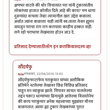
क्षणभर वाटले की थोर विचारवंत परा यांनी टुकारवंतीय
लोकांच्या हातात कोलीत दिले आहे की काय? पण धागा
दुसर्‍यांदा वाचला तेव्हा त्यामागील खरा उद्देश कळाला.
अर्थात ज्यांना कळाला नाही त्यांनी स्व:ताला लेसर ह्युमन
समजुन पराचा राग राग करायला काहीच हरकत नाही.
लगे रहो पराभाय! लेखमाला होउन जाउ दे.
प्रतिसाद देण्यासाठी
लॉग इन करा
किंवा
सदस्य व्हा
सौंदर्यफु
मंगळवार, 22/06/2010 13:03
Nile
In reply to
वाह!
by
सहज
सौंदर्यफुफाटाफेम पराकुमार यांच्या अलौकिक
प्रतिभेने नटलेल्या लेखावर छिन्न विछिन्न प्रतिसाद
पाहुन मन व्याकुळ झाले. मिपावर साचत चाललेल्या
तद्दन पकाउ धाग्यांच्या ढिगामुळे आलेल्या विसरतेनेच
की काय पराकुमार अनेक महत्त्वाच्या मुद्द्यांवर मौनच
बाळगतात. अश्या ह्या टुकार लेखकांच्या पुरात