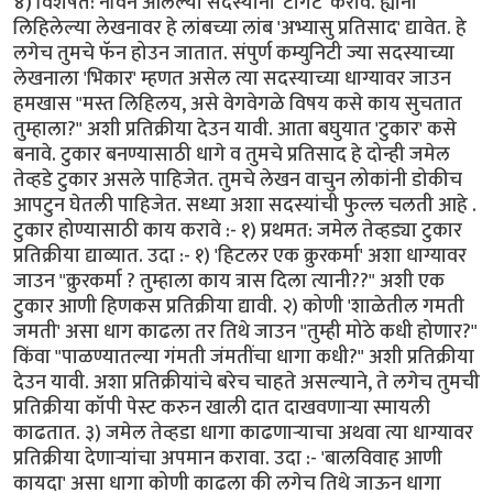
४) विशेषत: नविन आलेल्या सदस्यांना 'टार्गेट' करावे. ह्यांनी
लिहिलेल्या लेखनावर हे लांबच्या लांब 'अभ्यासु प्रतिसाद' द्यावेत. हे
लगेच तुमचे फॅन होउन जातात. संपुर्ण कम्युनिटी ज्या सदस्याच्या
लेखनाला 'भिकार' म्हणत असेल त्या सदस्याच्या धाग्यावर जाउन
हमखास "मस्त लिहिलय, असे वेगवेगळे विषय कसे काय सुचतात
तुम्हाला?" अशी प्रतिक्रीया देउन यावी. आता बघुयात 'टुकार' कसे
बनावे. टुकार बनण्यासाठी धागे व तुमचे प्रतिसाद हे दोन्ही जमेल
तेव्हडे टुकार असले पाहिजेत. तुमचे लेखन वाचुन लोकांनी डोकीच
आपटुन घेतली पाहिजेत. सध्या अशा सदस्यांची फुल्ल चलती आहे .
टुकार होण्यासाठी काय करावे :- १) प्रथमत: जमेल तेव्हड्या टुकार
प्रतिक्रीया द्याव्यात. उदा :- १) 'हिटलर एक क्रुरकर्मा' अशा धाग्यावर
जाउन "क्रुरकर्मा ? तुम्हाला काय त्रास दिला त्यानी??" अशी एक
टुकार आणी हिणकस प्रतिक्रीया द्यावी. २) कोणी 'शाळेतील गमती
जमती' असा धाग काढला तर तिथे जाउन "तुम्ही मोठे कधी होणार?"
किंवा "पाळण्यातल्या गंमती जंमतींचा धागा कधी?" अशी प्रतिक्रीया
देउन यावी. अशा प्रतिक्रीयांचे बरेच चाहते असल्याने, ते लगेच तुमची
प्रतिक्रीया कॉपी पेस्ट करुन खाली दात दाखवणार्‍या स्मायली
काढतात. ३) जमेल तेव्हडा धागा काढणार्‍याचा अथवा त्या धाग्यावर
प्रतिक्रीया देणार्‍यांचा अपमान करावा. उदा :- 'बालविवाह आणी
कायदा' असा धागा कोणी काढला की लगेच तिथे जाऊन धागा