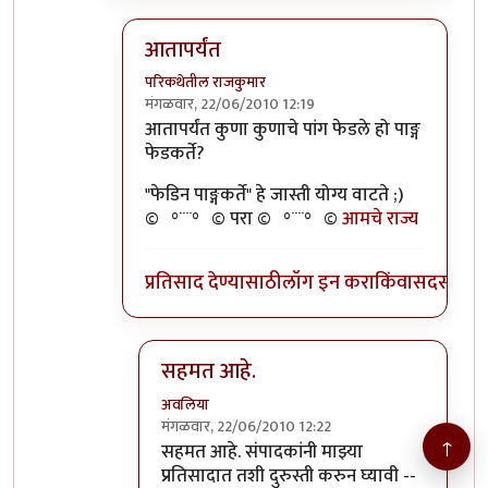
आतापर्यंत
परिकथेतील राजकुमार
मंगळवार, 22/06/2010 12:19
In reply to
>>तुमचेपण
by
अवलिया
आतापर्यंत कुणा कुणाचे पांग फेडले हो पाङ्ग
फेडकर्ते?
"फेडिन पाङ्गकर्ते" हे जास्ती योग्य वाटते ;)
©º°¨¨°º© परा ©º°¨¨°º©
आमचे राज्य
प्रतिसाद देण्यासाठी
लॉग इन करा
किंवा
सदस्य व्हा
सहमत आहे.
अवलिया
मंगळवार, 22/06/2010 12:22
↑
In reply to
आतापर्यंत
by
परिकथेतील राजकुमार
सहमत आहे. संपादकांनी माझ्या
प्रतिसादात तशी दुरुस्ती करुन घ्यावी --