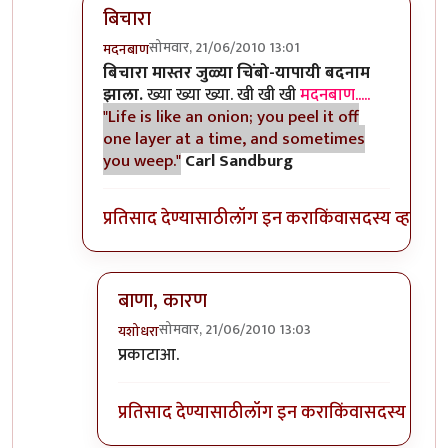
बिचारा
सोमवार, 21/06/2010 13:01
मदनबाण
In reply to
आणि बिचारा
by
अवलिया
बिचारा मास्तर जुळ्या चिंबो-यापायी बदनाम
झाला.
ख्या ख्या ख्या. खी खी खी
मदनबाण.....
"Life is like an onion; you peel it off
one layer at a time, and sometimes
you weep."
Carl Sandburg
प्रतिसाद देण्यासाठी
लॉग इन करा
किंवा
सदस्य व्हा
बाणा, कारण
सोमवार, 21/06/2010 13:03
यशोधरा
In reply to
बिचारा
by
मदनबाण
प्रकाटाआ.
प्रतिसाद देण्यासाठी
लॉग इन करा
किंवा
सदस्य व्हा