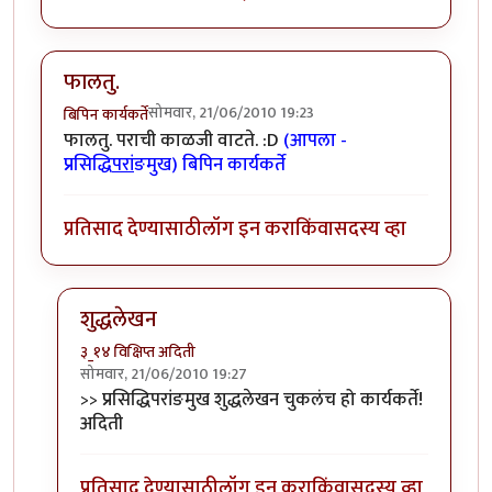
फालतु.
सोमवार, 21/06/2010 19:23
बिपिन कार्यकर्ते
फालतु. पराची काळजी वाटते. :D
(आपला -
प्रसिद्धि
परां
ङमुख) बिपिन कार्यकर्ते
प्रतिसाद देण्यासाठी
लॉग इन करा
किंवा
सदस्य व्हा
शुद्धलेखन
३_१४ विक्षिप्त अदिती
सोमवार, 21/06/2010 19:27
In reply to
फालतु.
by
बिपिन कार्यकर्ते
>> प्रसिद्धिपरांङमुख शुद्धलेखन चुकलंच हो कार्यकर्ते!
अदिती
प्रतिसाद देण्यासाठी
लॉग इन करा
किंवा
सदस्य व्हा