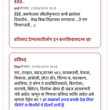
हॅहॅहॅ..
सोमवार, 21/06/2010 18:23
प्रभो
हॅहॅहॅ...क्याफेतला सौंदर्यफुफाटा कमी झालेला
दिसतोय.... लेख बिख लिहायला लागलास ....ते पण
विचारजंती... ;)
प्रतिसाद देण्यासाठी
लॉग इन करा
किंवा
सदस्य व्हा
प्रसिध्द
सोमवार, 21/06/2010 18:24
तिमा
परा, टारझन, सहज्,शानबा ५१२, घासकडवी, वेताळ,
विकास, आंबोळी, छोटा डॉन, शिल्पा ब, मदनबाण,
अवलिया, ते कोण ते डायबिटिसवाले, बिरुटेसर,
घाटपांडे, क्लिंटन, विसोबा खेचर ही सहज आठवणारी
नांवे आहेत. म्हणून या मिपावर प्रसिध्द व्यक्ति आहेत असे
म्हणता येईल का ?
हर शख्सको अपना बनाके देख लिया
मिलेंगे ना किसीसे ये दिलमें ठानी है|