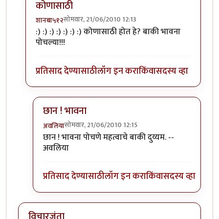
कोणासाठी
सोमवार, 21/06/2010 12:13
शानबा५१२
In reply to
तुम्ही काय
by
अवलिया
:) :) :) :) :) :) :) कोणासाठी होत हे? बाकी भावना
पोचल्या!!!
प्रतिसाद देण्यासाठी
लॉग इन करा
किंवा
सदस्य व्हा
छान ! भावना
सोमवार, 21/06/2010 12:15
अवलिया
In reply to
कोणासाठी
by
शानबा५१२
छान ! भावना पोचणे महत्वाचे बाकी दुय्यम. --
अवलिया
प्रतिसाद देण्यासाठी
लॉग इन करा
किंवा
सदस्य व्हा
विचारजंता