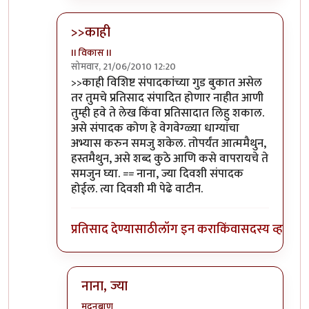
>>काही
II विकास II
सोमवार, 21/06/2010 12:20
In reply to
आणि बिचारा
by
अवलिया
>>काही विशिष्ट संपादकांच्या गुड बुकात असेल
तर तुमचे प्रतिसाद संपादित होणार नाहीत आणी
तुम्ही हवे ते लेख किंवा प्रतिसादात लिहु शकाल.
असे संपादक कोण हे वेगवेग्ळ्या धाग्यांचा
अभ्यास करुन समजु शकेल. तोपर्यंत आत्ममैथुन,
हस्तमैथुन, असे शब्द कुठे आणि कसे वापरायचे ते
समजुन घ्या. == नाना, ज्या दिवशी संपादक
होईल. त्या दिवशी मी पेढे वाटीन.
प्रतिसाद देण्यासाठी
लॉग इन करा
किंवा
सदस्य व्हा
नाना, ज्या
मदनबाण