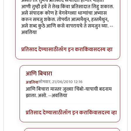
असेल तर तुमचे प्रतिसाद संपादित होणार नाहीत
आणी तुम्ही हवे ते लेख किंवा प्रतिसादात लिहु शकाल.
असे संपादक कोण हे वेगवेग्ळ्या धाग्यांचा अभ्यास
करुन समजु शकेल. तोपर्यंत आत्ममैथुन, हस्तमैथुन,
असे शब्द कुठे आणि कसे वापरायचे ते समजुन घ्या. --
अवलिया
प्रतिसाद देण्यासाठी
लॉग इन करा
किंवा
सदस्य व्हा
आणि बिचारा
सोमवार, 21/06/2010 12:16
अवलिया
In reply to
>>मिपावर
by
अवलिया
आणि बिचारा मास्तर जुळ्या चिंबो-यापायी बदनाम
झाला. असो. --अवलिया
प्रतिसाद देण्यासाठी
लॉग इन करा
किंवा
सदस्य व्हा