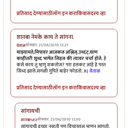
प्रतिसाद देण्यासाठी
लॉग इन करा
किंवा
सदस्य व्हा
शानबा नेमके काय ते सांगना.
सोमवार, 21/06/2010 12:21
वेताळ
माझ्यामते,मिपावर आजकल अश्लिल्,उध्दट्,घाण
काहीतरी शुध्द भाषेत लिहल की त्यावर चर्चा होते.
हे
कसे काय तु म्हणु शकतोस? परा हलकट आहे हे परत
सिध्द झाले.सगळी गुपिते बाहेर फोडतो. X(
वेताळ
प्रतिसाद देण्यासाठी
लॉग इन करा
किंवा
सदस्य व्हा
सांगायची
सोमवार, 21/06/2010 12:30
शानबा५१२
In reply to
शानबा नेमके काय ते सांगना.
by
वेताळ
सांगायची इच्छा नव्हती पण विचारलस म्हणुन सांगतो.