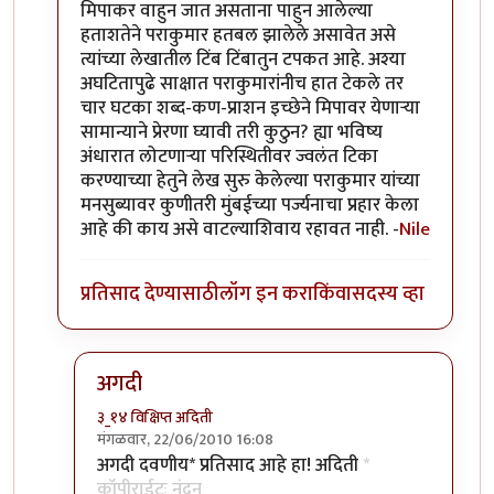
मिपाकर वाहुन जात असताना पाहुन आलेल्या
हताशतेने पराकुमार हतबल झालेले असावेत असे
त्यांच्या लेखातील टिंब टिंबातुन टपकत आहे. अश्या
अघटितापुढे साक्षात पराकुमारांनीच हात टेकले तर
चार घटका शब्द-कण-प्राशन इच्छेने मिपावर येणार्‍या
सामान्याने प्रेरणा घ्यावी तरी कुठुन? ह्या भविष्य
अंधारात लोटणार्‍या परिस्थितीवर ज्वलंत टिका
करण्याच्या हेतुने लेख सुरु केलेल्या पराकुमार यांच्या
मनसुब्यावर कुणीतरी मुंबईच्या पर्ज्यनाचा प्रहार केला
आहे की काय असे वाटल्याशिवाय रहावत नाही. -
Nile
प्रतिसाद देण्यासाठी
लॉग इन करा
किंवा
सदस्य व्हा
अगदी
३_१४ विक्षिप्त अदिती
मंगळवार, 22/06/2010 16:08
In reply to
सौंदर्यफु
by
Nile
अगदी दवणीय* प्रतिसाद आहे हा! अदिती
*
कॉपीराईटः नंदन