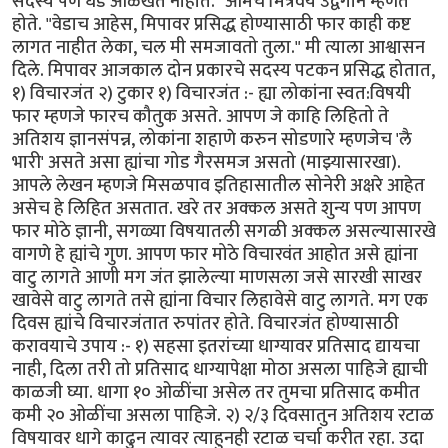
सदस्य पण धड ओळखत नाहीत." आमचे मित्रवर्य उद्वेगाने म्हणत
होते. "वेडाच आहेस, मिपावर प्रसिद्ध होण्यासाठी फार काही कष्ट
लागत नाहीत लेका, चल मी समजावतो तुला." मी त्याला आश्वासन
दिले. मिपावर आजकाल दोन प्रकारचे सदस्य पटकन प्रसिद्ध होतात,
१) विचारजंत २) टुकार १) विचारजंत :- ह्या लोकांना स्वत:विषयी
फार म्हणजे फारच कौतुक असते. आपण जे काहि लिहितो ते
अतिशय ज्ञानसंपन्न, लोकांना शहाणे करुन सोडणारे म्हणजेच 'लै
भारी' असते असा ह्यांचा गोड गैरसमज असतो (माझ्यासारखा).
आपले लेखन म्हणजे मिसळपाव इतिहासातील सोनेरी अक्षरे आहेत
असेच हे लिहित असतात. खरे तर अक्कल असते शुन्य पण आपण
फार मोठे ज्ञानी, सगळ्या विषयातली सगळी अक्कल असल्यासारखे
वागणे हे ह्यांचे गुण. आपण फार मोठे विचारवंत आहोत असे ह्यांना
वाटु लागते आणी मग जंत झालेल्या माणसला जसे सारखी साखर
खावेसे वाटु लागते तसे ह्यांना विचार लिहावेसे वाटु लागते. मग एक
दिवस ह्यांचे विचारजंतात रुपांतर होते. विचारजंत होण्यासाठी
करावयाचे उपाय :- १) सहसा इतरांच्या धाग्यावर प्रतिसाद द्यायचा
नाही, दिला तरी तो प्रतिसाद धाग्यापेक्षा मोठा असला पाहिजे ह्याची
काळजी घ्या. धागा १० ओळींचा असेल तर तुमचा प्रतिसाद कमीत
कमी २० ओळींचा असला पाहिजे. २) २/३ दिवसातुन अतिशय रटाळ
विषयावर धागे काढुन त्यावर त्याहुनही रटाळ चर्चा करीत रहा. उदा