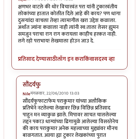
क्षणभर वाटले की थोर विचारवंत परा यांनी टुकारवंतीय
लोकांच्या हातात कोलीत दिले आहे की काय? पण धागा
दुसर्‍यांदा वाचला तेव्हा त्यामागील खरा उद्देश कळाला.
अर्थात ज्यांना कळाला नाही त्यांनी स्व:ताला लेसर ह्युमन
समजुन पराचा राग राग करायला काहीच हरकत नाही.
लगे रहो पराभाय! लेखमाला होउन जाउ दे.
प्रतिसाद देण्यासाठी
लॉग इन करा
किंवा
सदस्य व्हा
सौंदर्यफु
मंगळवार, 22/06/2010 13:03
Nile
In reply to
वाह!
by
सहज
सौंदर्यफुफाटाफेम पराकुमार यांच्या अलौकिक
प्रतिभेने नटलेल्या लेखावर छिन्न विछिन्न प्रतिसाद
पाहुन मन व्याकुळ झाले. मिपावर साचत चाललेल्या
तद्दन पकाउ धाग्यांच्या ढिगामुळे आलेल्या विसरतेनेच
की काय पराकुमार अनेक महत्त्वाच्या मुद्द्यांवर मौनच
बाळगतात. अश्या ह्या टुकार लेखकांच्या पुरात