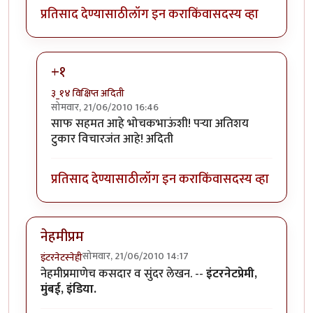
प्रतिसाद देण्यासाठी
लॉग इन करा
किंवा
सदस्य व्हा
+१
३_१४ विक्षिप्त अदिती
सोमवार, 21/06/2010 16:46
In reply to
परा, हा एक
by
भोचक
साफ सहमत आहे भोचकभाऊंशी! पर्‍या अतिशय
टुकार विचारजंत आहे! अदिती
प्रतिसाद देण्यासाठी
लॉग इन करा
किंवा
सदस्य व्हा
नेहमीप्रम
सोमवार, 21/06/2010 14:17
इंटरनेटस्नेही
नेहमीप्रमाणेच कसदार व सुंदर लेखन. --
इंटरनेटप्रेमी,
मुंबई, इंडिया.