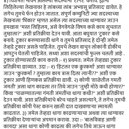
४) विशेषत: नविन आलेल्या सदस्यांना 'टार्गेट' करावे. ह्यांनी
लिहिलेल्या लेखनावर हे लांबच्या लांब 'अभ्यासु प्रतिसाद' द्यावेत. हे
लगेच तुमचे फॅन होउन जातात. संपुर्ण कम्युनिटी ज्या सदस्याच्या
लेखनाला 'भिकार' म्हणत असेल त्या सदस्याच्या धाग्यावर जाउन
हमखास "मस्त लिहिलय, असे वेगवेगळे विषय कसे काय सुचतात
तुम्हाला?" अशी प्रतिक्रीया देउन यावी. आता बघुयात 'टुकार' कसे
बनावे. टुकार बनण्यासाठी धागे व तुमचे प्रतिसाद हे दोन्ही जमेल
तेव्हडे टुकार असले पाहिजेत. तुमचे लेखन वाचुन लोकांनी डोकीच
आपटुन घेतली पाहिजेत. सध्या अशा सदस्यांची फुल्ल चलती आहे .
टुकार होण्यासाठी काय करावे :- १) प्रथमत: जमेल तेव्हड्या टुकार
प्रतिक्रीया द्याव्यात. उदा :- १) 'हिटलर एक क्रुरकर्मा' अशा धाग्यावर
जाउन "क्रुरकर्मा ? तुम्हाला काय त्रास दिला त्यानी??" अशी एक
टुकार आणी हिणकस प्रतिक्रीया द्यावी. २) कोणी 'शाळेतील गमती
जमती' असा धाग काढला तर तिथे जाउन "तुम्ही मोठे कधी होणार?"
किंवा "पाळण्यातल्या गंमती जंमतींचा धागा कधी?" अशी प्रतिक्रीया
देउन यावी. अशा प्रतिक्रीयांचे बरेच चाहते असल्याने, ते लगेच तुमची
प्रतिक्रीया कॉपी पेस्ट करुन खाली दात दाखवणार्‍या स्मायली
काढतात. ३) जमेल तेव्हडा धागा काढणार्‍याचा अथवा त्या धाग्यावर
प्रतिक्रीया देणार्‍यांचा अपमान करावा. उदा :- 'बालविवाह आणी
कायदा' असा धागा कोणी काढला की लगेच तिथे जाऊन धागा