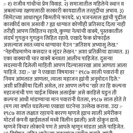
:- १) राजीव गांधीचा प्रेम विवाह. २) समाजातील महिलेचे स्थान व
अबलांच्या रक्षणासाठी सरकारी कायद्यातील तरतुदींचा अभाव. ३)
सिमेंटच्या आधारभुत किंमतीचे फायदे. ४) भजनलाल ह्यांची पुढील
कारकीर्द काय असावी ? ह्या धाग्यात कोणीही प्रतिसाद दिला नाही
तरीही आपण लिहितच रहावे, कुण्या नेत्यांची वाक्ये, पुस्तकातील
संदर्भ गुगलुन गुगलुन लिहित रहावे. एखादे फेक प्रोफाईल
असल्यास स्वत:च्याच धाग्यावर येउन "अतिशय अभ्यासु लेख."
"नेहमीप्रमाणेच कसदार व सुंदर लेखन." अशा प्रतिक्रीया द्याव्यात. ३)
एका वाक्याची चार वाक्ये बनवता आलीच पाहिजेत. दुसर्‍या
सदस्यानी दिलेली माहिती आपण दिल्यासारखा आव आणता आला
पाहिजे. उदा :- 'क्ष' ने एखाद्या विषयावर " १९८७ साली पवारांनी हा
नियम आंमलात आणला, त्याला महाजन ह्यांनी अनुमोदन दिले."
अशी प्रतिक्रीया दिली असेल, तर आपण लगेच "खरे तर हि कल्पना
महाजनांची पण 'वाईज थिंक्स अलाईक' असे काहिसे घडुन ती
कल्पना आधी मांडण्याचा मान पवारांनी घेतला, १९८७ साल होते ते
(मग त्या वर्षात घडलेल्या एखाद्या घटनेचा उल्लेख करावा. उदा :-
१९८७ साल लक्षात रहायचे कारण म्हणजे ह्याच साली अमेरीकन
मोटर्स कंपनी ख्राईसलर्स मध्ये विलीन झाली) असे ठोकुन द्यावे.
म्हणजे विचार लोकाचे पण ते आपले म्हणुन मांडता आले पाहिजेत.