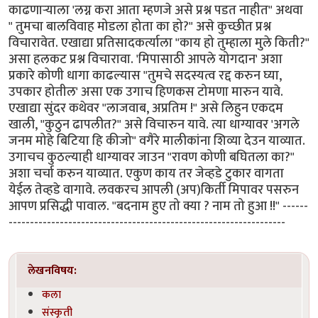
काढणार्‍याला 'लग्न करा आता म्हणजे असे प्रश्न पडत नाहीत" अथवा
" तुमचा बालविवाह मोडला होता का हो?" असे कुच्छीत प्रश्न
विचारावेत. एखाद्या प्रतिसादकर्त्याला "काय हो तुम्हाला मुले किती?"
असा हलकट प्रश्न विचारावा. 'मिपासाठी आपले योगदान' अशा
प्रकारे कोणी धागा काढल्यास "तुमचे सदस्यत्व रद्द करुन घ्या,
उपकार होतील' असा एक उगाच हिणकस टोमणा मारुन यावे.
एखाद्या सुंदर कथेवर "लाजवाब, अप्रतिम !" असे लिहुन एकदम
खाली, "कुठुन ढापलीत?" असे विचारुन यावे. त्या धाग्यावर 'अगले
जनम मोहे बिटिया हि कीजो" वगैरे मालीकांना शिव्या देउन याव्यात.
उगाचच कुठल्याही धाग्यावर जाउन "रावण कोणी बघितला का?"
अशा चर्चा करुन याव्यात. एकुण काय तर जेव्हडे टुकार वागता
येईल तेव्हडे वागावे. लवकरच आपली (अप)किर्ती मिपावर पसरुन
आपण प्रसिद्धी पावाल. "बदनाम हुए तो क्या ? नाम तो हुआ !!" ------
-----------------------------------------------------------------
लेखनविषय:
कला
संस्कृती