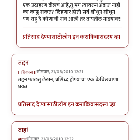
एक उदाहरण दीलच आहे,तु मग त्यावरुन अंदाज नाही
का काढु शकत? लिहणार होतो सर्व शोधुन शोधुन
पण राहु दे कोणाची नाव आली तर तापतील माझ्यावर!
प्रतिसाद देण्यासाठी
लॉग इन करा
किंवा
सदस्य व्हा
तद्दन
सोमवार, 21/06/2010 12:21
II विकास II
तद्दन फालतु लेखन, प्रसिध्द होण्याचा एक केविलवाणा
प्रयत्न
प्रतिसाद देण्यासाठी
लॉग इन करा
किंवा
सदस्य व्हा
वाह!
सोमवार, 21/06/2010 12:22
सहज