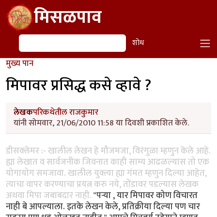
Skip to main content
मिसळपाव
शोध
शोध
मुख्य पान
मिपावर प्रसिद्ध कसे व्हावे ?
लेखक
परिकथेतील राजकुमार
यांनी सोमवार, 21/06/2010 11:58 या दिवशी प्रकाशित केले.
डीसक्लेमर :- खालील लेखन हे मौजमजा, विरंगुळा म्हणुन केले आहे.
ह्या लेखात व सार्वजनीक जिवनात काही साम्य आढळल्यास तो एक
योगायोग समजावा. खालील युक्त्या ह्या गंमत म्हणुन दिल्या आहेत,
त्याचा वापर करण्याचा प्रयत्न करु नये, तोंडावर पडल्यास लेखक
अथवा मिपा जबाबदार नाही.
"पर्‍या , यार मिपावर कोण विचारत
नाही बे आपल्याला. इतके लेखन केले, प्रतिक्रीया दिल्या पण चार