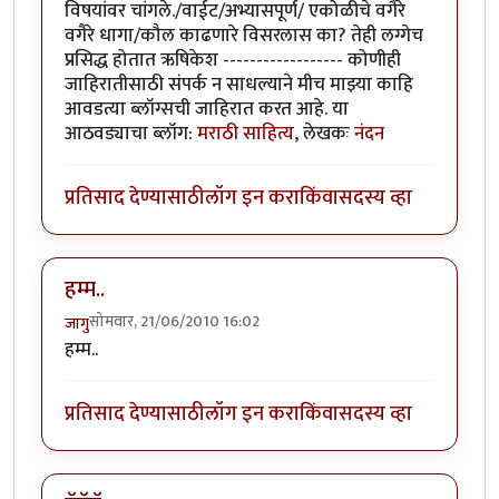
विषयांवर चांगले./वाईट/अभ्यासपूर्ण/ एकोळीचे वगैरे
वगैरे धागा/कौल काढणारे विसरलास का? तेही लग्गेच
प्रसिद्ध होतात ऋषिकेश ------------------ कोणीही
जाहिरातीसाठी संपर्क न साधल्याने मीच माझ्या काहि
आवडत्या ब्लॉग्सची जाहिरात करत आहे. या
आठवड्याचा ब्लॉग:
मराठी साहित्य
, लेखकः
नंदन
प्रतिसाद देण्यासाठी
लॉग इन करा
किंवा
सदस्य व्हा
हम्म..
सोमवार, 21/06/2010 16:02
जागु
हम्म..
प्रतिसाद देण्यासाठी
लॉग इन करा
किंवा
सदस्य व्हा