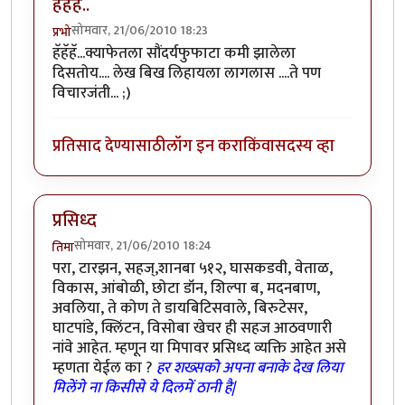
हॅहॅहॅ..
सोमवार, 21/06/2010 18:23
प्रभो
हॅहॅहॅ...क्याफेतला सौंदर्यफुफाटा कमी झालेला
दिसतोय.... लेख बिख लिहायला लागलास ....ते पण
विचारजंती... ;)
प्रतिसाद देण्यासाठी
लॉग इन करा
किंवा
सदस्य व्हा
प्रसिध्द
सोमवार, 21/06/2010 18:24
तिमा
परा, टारझन, सहज्,शानबा ५१२, घासकडवी, वेताळ,
विकास, आंबोळी, छोटा डॉन, शिल्पा ब, मदनबाण,
अवलिया, ते कोण ते डायबिटिसवाले, बिरुटेसर,
घाटपांडे, क्लिंटन, विसोबा खेचर ही सहज आठवणारी
नांवे आहेत. म्हणून या मिपावर प्रसिध्द व्यक्ति आहेत असे
म्हणता येईल का ?
हर शख्सको अपना बनाके देख लिया
मिलेंगे ना किसीसे ये दिलमें ठानी है|