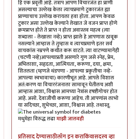
हि एक प्रवृत्ती आहे. तत्राप आपण विचारजंत हा प्राणी
असल्याचा उल्लेख केला त्याचप्रमाणे टुकारजंत ह्या
प्राण्याचाच उल्लेख करायला हवा होता. आपण केवळ
टुकार असा उल्लेख केल्याने लेखात जे वजन प्राप्त होणे
क्रमप्राप्त होते ते प्राप्त न होता अवास्तव महत्व (त्या
शब्दाला - लेखाला नव्हे) प्राप्त झाले हे आपणास ठावूक
नसल्याने आम्हास ते तुम्हास व त्याचप्रमाणे इतर सर्व
वाचकांस नम्रपणे कथीत करू वाटते. त्या वाटण्यामागेही
(चटणी नव्हे)आपल्याप्रती असणारे गुण जसे स्नेह, प्रेम,
अभिलाशा, सहृदता, आत्मियता, करूणा, दया, क्षमा,
शितलता (म्हणजे थंडपणा - आपल्या प्रकृतीचा नव्हे-
आपल्या स्वभावाचा) कारणीभूत आहे. आपले विशाल
अतं:करण या विचाररंजनाला सामावून घेतीलच अशी
आम्हास आशा, विश्वास आमच्या नेत्रांस दृषष्टीगोचर होत
आहे. असो. देवाजीची करूणा आहेच. ती आपणांस लाभो
या सदिच्छा, शुभेच्छा, आशा, विश्वास आहे. तथास्तू.
मधुमेहा विरुद्ध लढा
माझी जालवही
प्रतिसाद देण्यासाठी
लॉग इन करा
किंवा
सदस्य व्हा