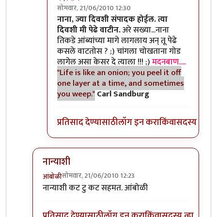
सोमवार, 21/06/2010 12:30
In reply to
>>काही
by
II विकास II
नाना, ज्या दिवशी संपादक होईल. त्या
दिवशी मी पेढे वाटीन.
अरे सख्या...नाना
तिकडे आंब्यांच्या मागे लागलाय अन् तू पेढे
कसले वाटतोस ? ;) चांगला चोखताना गोड
लागेल असा केसर दे त्याला !!! ;)
मदनबाण.....
"Life is like an onion; you peel it off
one layer at a time, and sometimes
you weep."
Carl Sandburg
प्रतिसाद देण्यासाठी
लॉग इन करा
किंवा
सदस्य व्हा
नान्याशी
सोमवार, 21/06/2010 12:23
आंबोळी
In reply to
>>मिपावर
by
अवलिया
नान्याशी कट टु कट सहमत. आंबोळी
प्रतिसाद देण्यासाठी
लॉग इन करा
किंवा
सदस्य व्हा