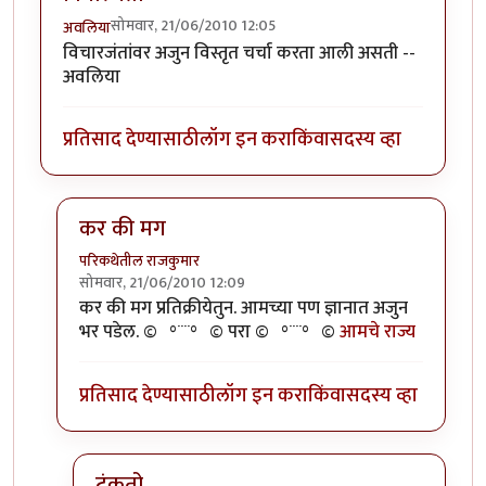
सोमवार, 21/06/2010 12:05
अवलिया
विचारजंतांवर अजुन विस्तृत चर्चा करता आली असती --
अवलिया
प्रतिसाद देण्यासाठी
लॉग इन करा
किंवा
सदस्य व्हा
कर की मग
परिकथेतील राजकुमार
सोमवार, 21/06/2010 12:09
In reply to
विचारजंता
by
अवलिया
कर की मग प्रतिक्रीयेतुन. आमच्या पण ज्ञानात अजुन
भर पडेल. ©º°¨¨°º© परा ©º°¨¨°º©
आमचे राज्य
प्रतिसाद देण्यासाठी
लॉग इन करा
किंवा
सदस्य व्हा
टंकतो