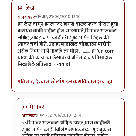
प्र्ण लेख
सोमवार, 21/06/2010 12:10
शानबा५१२
प्र्ण लेख वाचुन झाल्यावर हायस वाटल.फक्त जोरात हुश!
करायच बाकी राहील होत. माझ्यामते,मिपावर आजकल
अश्लिल्,उध्दट्,घाण काहीतरी शुध्द भाषेत लिहल की
त्यावर चर्चा होते. उदाहरणादाखल 'घोड्याला माहीती
असेल नियम नाही पाळले तर घोडा............' हा 'unicorn
घोडा' की काय त्या लेखावरचे प्रतिसाद व प्रतिसादाला
मिळालेले प्रतिसाद. धन्यवाद!
प्रतिसाद देण्यासाठी
लॉग इन करा
किंवा
सदस्य व्हा
>>मिपावर
सोमवार, 21/06/2010 12:14
अवलिया
In reply to
प्र्ण लेख
by
शानबा५१२
>>मिपावर आजकल अश्लिल्,उध्दट्,घाण काहीतरी
शुध्द भाषेत काही विशिष्ट संपादकांच्या गुड बुकात