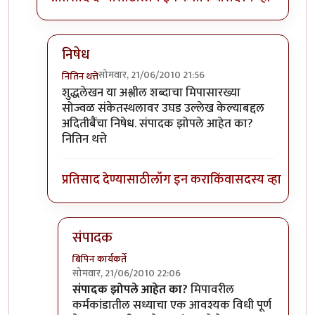
निषेध
सोमवार, 21/06/2010 21:56
नितिन थत्ते
In reply to
शुद्धलेखन
by
३_१४ विक्षिप्त अदिती
शुद्धलेखन या अश्लील शब्दाचा मिपासारख्या
सोज्वळ संकेतस्थलावर उघड उल्लेख केल्याबद्दल
अदितीबैंचा निषेध. संपादक झोपले आहेत का?
नितिन थत्ते
प्रतिसाद देण्यासाठी
लॉग इन करा
किंवा
सदस्य व्हा
संपादक
बिपिन कार्यकर्ते
सोमवार, 21/06/2010 22:06
In reply to
निषेध
by
नितिन थत्ते
संपादक झोपले आहेत का?
मिपावरील
कर्मकांडातील सध्याचा एक आवश्यक विधी पूर्ण