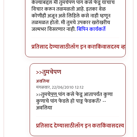
केल्याबद्दल मी तुमचेपण पांग कसे फेडू याचाच
विचार करून तळमळतो आहे. इतका वेळ
कोणीही अजून असे लिहिले कसे नाही म्हणून
तळमळत होतो. मी तुमचे उपकार खरोखरीच
जल्मभर विसरणार नाही.
बिपिन कार्यकर्ते
प्रतिसाद देण्यासाठी
लॉग इन करा
किंवा
सदस्य व्हा
>>तुमचेपण
अवलिया
मंगळवार, 22/06/2010 12:12
In reply to
संपादक
by
बिपिन कार्यकर्ते
>>तुमचे
पण
पांग कसे फेडू आतापर्यंत कुणा
कुणाचे पांग फेडले हो पाङ्ग फेडकर्ते? --
अवलिया
प्रतिसाद देण्यासाठी
लॉग इन करा
किंवा
सदस्य व्हा