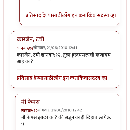
प्रतिसाद देण्यासाठी
लॉग इन करा
किंवा
सदस्य व्हा
कारजेन, टची
सोमवार, 21/06/2010 12:41
शानबा५१२
कारजेन, टची शानबा५१२, तुला हुरदयसरपशी म्हणायच
आहे का?
प्रतिसाद देण्यासाठी
लॉग इन करा
किंवा
सदस्य व्हा
मी फेमस
सोमवार, 21/06/2010 12:42
शानबा५१२
In reply to
कारजेन, टची
by
शानबा५१२
मी फेमस झालो का? की अजुन काही लिहाव लागेल.
:)