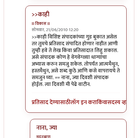
>>काही
II विकास II
सोमवार, 21/06/2010 12:20
In reply to
आणि बिचारा
by
अवलिया
>>काही विशिष्ट संपादकांच्या गुड बुकात असेल
तर तुमचे प्रतिसाद संपादित होणार नाहीत आणी
तुम्ही हवे ते लेख किंवा प्रतिसादात लिहु शकाल.
असे संपादक कोण हे वेगवेग्ळ्या धाग्यांचा
अभ्यास करुन समजु शकेल. तोपर्यंत आत्ममैथुन,
हस्तमैथुन, असे शब्द कुठे आणि कसे वापरायचे ते
समजुन घ्या. == नाना, ज्या दिवशी संपादक
होईल. त्या दिवशी मी पेढे वाटीन.
प्रतिसाद देण्यासाठी
लॉग इन करा
किंवा
सदस्य व्हा
नाना, ज्या
मदनबाण