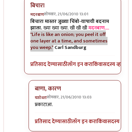
बिचारा
सोमवार, 21/06/2010 13:01
मदनबाण
In reply to
आणि बिचारा
by
अवलिया
बिचारा मास्तर जुळ्या चिंबो-यापायी बदनाम
झाला.
ख्या ख्या ख्या. खी खी खी
मदनबाण.....
"Life is like an onion; you peel it off
one layer at a time, and sometimes
you weep."
Carl Sandburg
प्रतिसाद देण्यासाठी
लॉग इन करा
किंवा
सदस्य व्हा
बाणा, कारण
सोमवार, 21/06/2010 13:03
यशोधरा
In reply to
बिचारा
by
मदनबाण
प्रकाटाआ.
प्रतिसाद देण्यासाठी
लॉग इन करा
किंवा
सदस्य व्हा