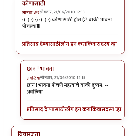
कोणासाठी
सोमवार, 21/06/2010 12:13
शानबा५१२
In reply to
तुम्ही काय
by
अवलिया
:) :) :) :) :) :) :) कोणासाठी होत हे? बाकी भावना
पोचल्या!!!
प्रतिसाद देण्यासाठी
लॉग इन करा
किंवा
सदस्य व्हा
छान ! भावना
सोमवार, 21/06/2010 12:15
अवलिया
In reply to
कोणासाठी
by
शानबा५१२
छान ! भावना पोचणे महत्वाचे बाकी दुय्यम. --
अवलिया
प्रतिसाद देण्यासाठी
लॉग इन करा
किंवा
सदस्य व्हा
विचारजंता