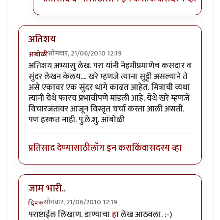
अतिशय
सोमवार, 21/06/2010 12:19
आंबोळी
अतिशय अभ्यासु लेख. परा यांनी नेहमीप्रमाणेच कसदार व
सुंदर लेखन केलय.... खरे म्हणजे त्याना सुट्टी असल्याने ते
असे एकावर एक सुंदर धागे काढत आहेत. मित्राची व्यथा
त्यांनी येथे फारच प्रभावीपणे मांडली आहे. येथे खरे म्हणजे
विचारजंतांवर आजून विस्तृत चर्चा करता आली असती.
पण हरकत नाही. पु.ले.शु. आंबोळी
प्रतिसाद देण्यासाठी
लॉग इन करा
किंवा
सदस्य व्हा
जाम भारी..
सोमवार, 21/06/2010 12:19
दिपक
पराष्टाईल लिखाण. डाण्याचा
हा
लेख आठवला. :-)