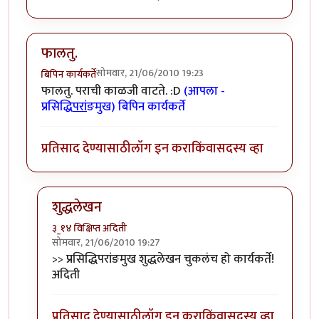
फालतु.
सोमवार, 21/06/2010 19:23
बिपिन कार्यकर्ते
फालतु. पराची काळजी वाटते. :D
(आपला -
प्रसिद्धि
परां
ङमुख) बिपिन कार्यकर्ते
प्रतिसाद देण्यासाठी
लॉग इन करा
किंवा
सदस्य व्हा
शुद्धलेखन
३_१४ विक्षिप्त अदिती
सोमवार, 21/06/2010 19:27
In reply to
फालतु.
by
बिपिन कार्यकर्ते
>> प्रसिद्धिपरांङमुख शुद्धलेखन चुकलंच हो कार्यकर्ते!
अदिती
प्रतिसाद देण्यासाठी
लॉग इन करा
किंवा
सदस्य व्हा