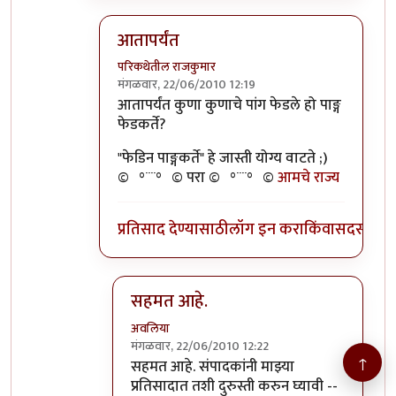
आतापर्यंत
परिकथेतील राजकुमार
मंगळवार, 22/06/2010 12:19
In reply to
>>तुमचेपण
by
अवलिया
आतापर्यंत कुणा कुणाचे पांग फेडले हो पाङ्ग
फेडकर्ते?
"फेडिन पाङ्गकर्ते" हे जास्ती योग्य वाटते ;)
©º°¨¨°º© परा ©º°¨¨°º©
आमचे राज्य
प्रतिसाद देण्यासाठी
लॉग इन करा
किंवा
सदस्य व्हा
सहमत आहे.
अवलिया
मंगळवार, 22/06/2010 12:22
↑
In reply to
आतापर्यंत
by
परिकथेतील राजकुमार
सहमत आहे. संपादकांनी माझ्या
प्रतिसादात तशी दुरुस्ती करुन घ्यावी --