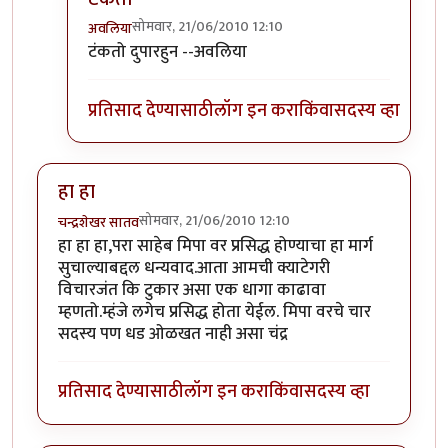
सोमवार, 21/06/2010 12:10
अवलिया
In reply to
कर की मग
by
परिकथेतील राजकुमार
टंकतो दुपारहुन --अवलिया
प्रतिसाद देण्यासाठी
लॉग इन करा
किंवा
सदस्य व्हा
हा हा
सोमवार, 21/06/2010 12:10
चन्द्रशेखर सातव
हा हा हा,परा साहेब मिपा वर प्रसिद्ध होण्याचा हा मार्ग
सुचाल्याबद्दल धन्यवाद.आता आमची क्याटेगरी
विचारजंत कि टुकार असा एक धागा काढावा
म्हणतो.म्हंजे लगेच प्रसिद्ध होता येईल. मिपा वरचे चार
सदस्य पण धड ओळखत नाही असा चंद्र
प्रतिसाद देण्यासाठी
लॉग इन करा
किंवा
सदस्य व्हा