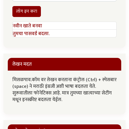
लॉग इन करा
नवीन खाते बनवा
तुमचा पासवर्ड बदला.
लेखन मदत
मिसळपाव.कॉम वर लेखन करताना कंट्रोल (Ctrl) + स्पेसबार
(space) ने मराठी इंग्रजी अशी भाषा बदलता येते.
सुरूवातीला फोनेटिक्स आहे. मात्र तुमच्या खात्याच्या सेटींग
मधून इनस्क्रीप्ट बदलता येईल.