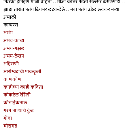
फिरकी झपझप मांजा वाहतो . . मांजा कातर पडतो सैलसर केएलपीडी . .
झाडा तारांत पतंग ढिगभर लटकलेले . . नवा पतंग उडेल लवकर नव्या
अभाळी
काव्यरस
अभंग
अभय-काव्य
अभय-गझल
अभय-लेखन
अहिराणी
आरोग्यदायी पाककृती
काणकोण
काहीच्या काही कविता
कॉकटेल रेसिपी
कोडाईकनाल
गरम पाण्याचे कुंड
गोवा
चौरागढ