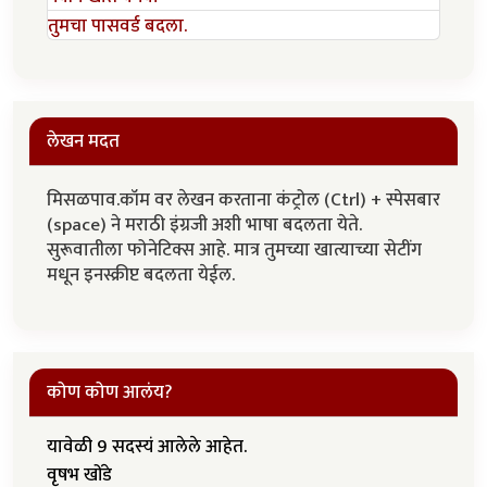
तुमचा पासवर्ड बदला.
लेखन मदत
मिसळपाव.कॉम वर लेखन करताना कंट्रोल (Ctrl) + स्पेसबार
(space) ने मराठी इंग्रजी अशी भाषा बदलता येते.
सुरूवातीला फोनेटिक्स आहे. मात्र तुमच्या खात्याच्या सेटींग
मधून इनस्क्रीप्ट बदलता येईल.
कोण कोण आलंय?
यावेळी 9 सदस्यं आलेले आहेत.
वृषभ खोंडे