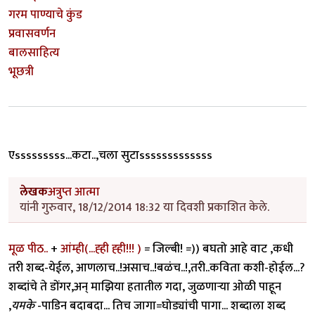
गरम पाण्याचे कुंड
प्रवासवर्णन
बालसाहित्य
भूछत्री
एsssssssss...कटा..,चला सुटाsssssssssssss
लेखक
अत्रुप्त आत्मा
यांनी गुरुवार, 18/12/2014 18:32 या दिवशी प्रकाशित केले.
मूळ पीठ..
+
आंम्ही(...ह्ही ह्ही!!! )
= जिल्बी! =)) बघतो आहे वाट ,कधी
तरी शब्द-येईल, आणलाच..!असाच..!बळंच..!,तरी..कविता कशी-होईल...?
शब्दांचे ते डोंगर,अन् माझिया हतातील गदा, जुळणार्‍या ओळी पाहून
,
यमके
-पाडिन बदाबदा... तिच जागा=घोड्यांची पागा... शब्दाला शब्द