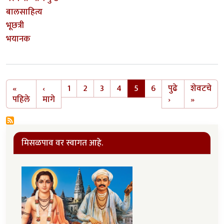
बालसाहित्य
भूछत्री
भयानक
Pagination
«
‹
1
2
3
4
5
6
पुढे
शेवटचे
First page
Previous page
Next page
Last pa
पहिले
मागे
›
»
मिसळपाव वर स्वागत आहे.