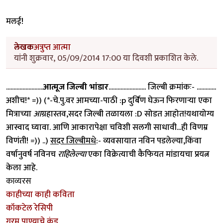
मलई!
लेखक
अत्रुप्त आत्मा
यांनी शुक्रवार, 05/09/2014 17:00 या दिवशी प्रकाशित केले.
.........................
आत्मूज जिल्बी भांडार
......................... जिल्बी क्रमांकः- .............
अशीच!* =)) (*-चे.पु.वर आमच्या-पाठी :p दुर्बिण घेऊन फिरणार्‍या एका
मित्राच्या
आ
ग्रहास्तव,सदर जिल्बी तळायला :D सोडत आहोत!यथायोग्य
आस्वाद घ्यावा. आणि आकारापेक्षा चविशी सलगी साधावी...ही विणम्र
विणंती! =)) ..)
सदर जिल्बीमधे
:- व्यवसायात नविन पडलेल्या,किंवा
वर्षानुवर्ष नविनच
राहिलेल्या
एका विक्रेत्याची कैफियत मांडायचा प्रयत्न
केला आहे.
काव्यरस
काहीच्या काही कविता
कॉकटेल रेसिपी
गरम पाण्याचे कुंड