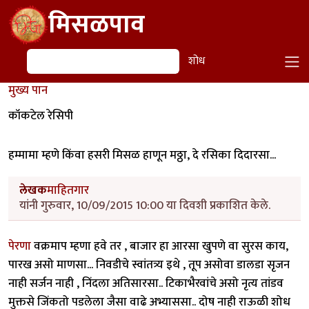
Skip to main content
मिसळपाव
शोध
शोध
मुख्य पान
कॉकटेल रेसिपी
हम्मामा म्हणे किंवा हसरी मिसळ हाणून मठ्ठा, दे रसिका दिदारसा...
लेखक
माहितगार
यांनी गुरुवार, 10/09/2015 10:00 या दिवशी प्रकाशित केले.
पेरणा
वक्रमाप म्हणा हवे तर , बाजार हा आरसा खुपणे वा सुरस काय,
पारख असो माणसा... निवडीचे स्वांतत्र्य इथे , तूप असोवा डालडा सृजन
नाही सर्जन नाही , निंदला अतिसारसा.. टिकाभैरवांचे असो नृत्य तांडव
मुक्तसे जिंकतो पडलेला जैसा वाढे अभ्याससा.. दोष नाही राऊळी शोध