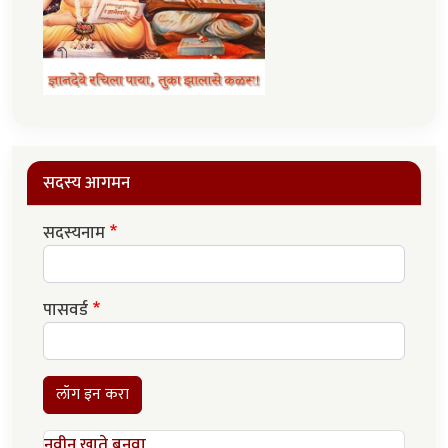
सदस्य आगमन
सदस्यनाम
पासवर्ड
लॉग इन करा
नवीन खाते बनवा