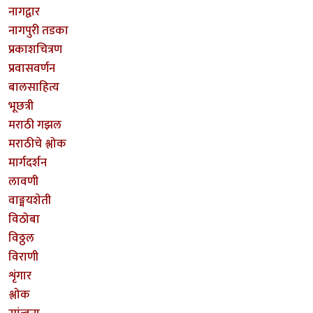
नागद्वार
नागपुरी तडका
प्रकाशचित्रण
प्रवासवर्णन
बालसाहित्य
भूछत्री
मराठी गझल
मराठीचे श्लोक
मार्गदर्शन
लावणी
वाङ्मयशेती
विठोबा
विठ्ठल
विराणी
शृंगार
श्लोक