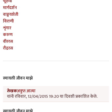
भूछत्री
मार्गदर्शन
वाङ्मयशेती
विराणी
शृंगार
करुण
वीररस
रौद्ररस
स्मायली जीवन माझे
लेखक
अत्रुप्त आत्मा
यांनी रविवार, 12/04/2015 19:20 या दिवशी प्रकाशित केले.
स्मायली जीवन माझे