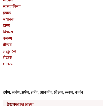
सांत्वना
स्वरकाफिया
हझल
भयानक
हास्य
बिभत्स
करुण
वीररस
अद्भुतरस
रौद्ररस
शांतरस
दर्पण, सर्पण, अर्पण, तर्पण, आकर्षण, प्रोक्षण, लवण, कर्तन
लेखक
अत्रुप्त आत्मा