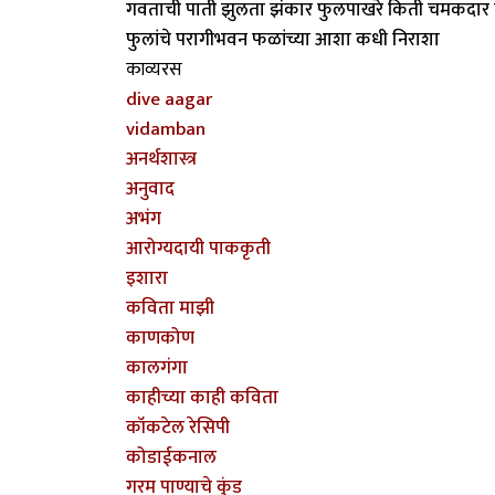
गवताची पाती झुलता झंकार फुलपाखरे किती चमकदार पक्ष
फुलांचे परागीभवन फळांच्या आशा कधी निराशा
काव्यरस
dive aagar
vidamban
अनर्थशास्त्र
अनुवाद
अभंग
आरोग्यदायी पाककृती
इशारा
कविता माझी
काणकोण
कालगंगा
काहीच्या काही कविता
कॉकटेल रेसिपी
कोडाईकनाल
गरम पाण्याचे कुंड