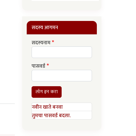
सदस्य आगमन
सदस्यनाम
पासवर्ड
लॉग इन करा
नवीन खाते बनवा
तुमचा पासवर्ड बदला.