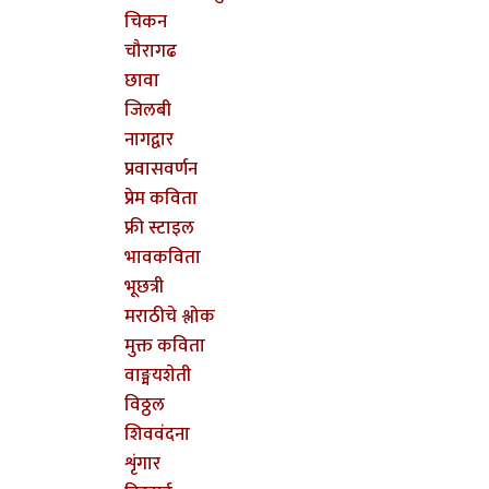
चिकन
चौरागढ
छावा
जिलबी
नागद्वार
प्रवासवर्णन
प्रेम कविता
फ्री स्टाइल
भावकविता
भूछत्री
मराठीचे श्लोक
मुक्त कविता
वाङ्मयशेती
विठ्ठल
शिववंदना
शृंगार