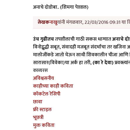
अनाचे दोडोबा.. (शिमगा पेश्शल)
लेखक
नाखु
यांनी मंगळवार, 22/03/2016 09:31 या दि
उंच गुढीतच
तपशीलाची गाठी सकस धाग्यात
अनाचे दो
विनोद्बुद्धी सबूत, संवादही मजबूत संदर्भाचा तर खजिना अ
मालोजींकडे जातो घेऊन साथी शिवकालीन चीजा आणि
सारासार(विवेका)चा अर्क हा तरी,
(का रे देवा)
प्रवक्त्या
काव्यरस
अविश्वसनीय
काहीच्या काही कविता
कॉकटेल रेसिपी
छावा
फ्री स्टाइल
भूछत्री
मुक्त कविता