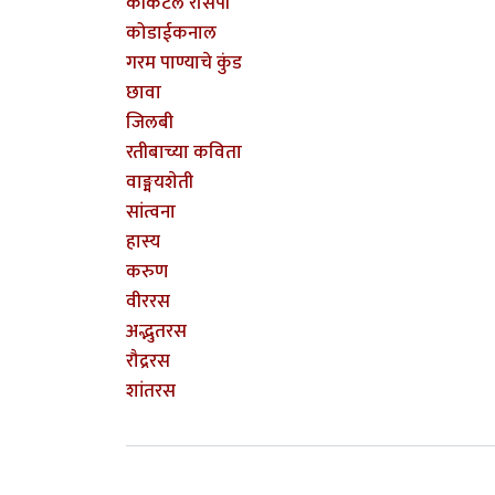
कॉकटेल रेसिपी
कोडाईकनाल
गरम पाण्याचे कुंड
छावा
जिलबी
रतीबाच्या कविता
वाङ्मयशेती
सांत्वना
हास्य
करुण
वीररस
अद्भुतरस
रौद्ररस
शांतरस