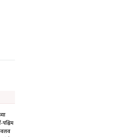
्या
-पश्चिम
 लवलव