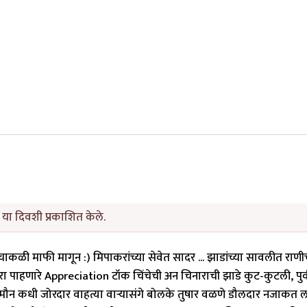
या दिवशी प्रकाशित केले.
चाकळी माफी मागून :) मिपाकरांच्या सेवेत सादर ... झाडांच्या सावलीत राणीच
ोरा पाहणारे Appreciation टॉक चिंचेची अन चिनाराची झाडे कुट-कुटली, पुर्व
र-मौन कधी जोरदार वाहत्या वार्‍यासंगे बोलके तुषार वळणे डौलदार नजाकत