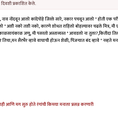
 दिवशी प्रकाशित केले.
 मनांत तरीही, नाव नोंदवून आलो कांदेपोहे जिरले सारे, नकार पचवून आलो * होती एक पर
हिलो * अशी नको तशी नको, कारणे शोधत राहिलो बोहल्यावर चढले मित्र, म
त सकाळसायंकाळ जणू, मी पसरतो अस्ताव्यस्त * आवडलो ना तुला?,कितीदा ति
 तिचा,मन सैरभैर व्हावे वाघाची होऊन शेळी, पिंजऱ्यात बंद व्हावे * नव्हते म
ही आणि मग सुरु होते रंगांची किमया मनाला प्रसन्न करणारी