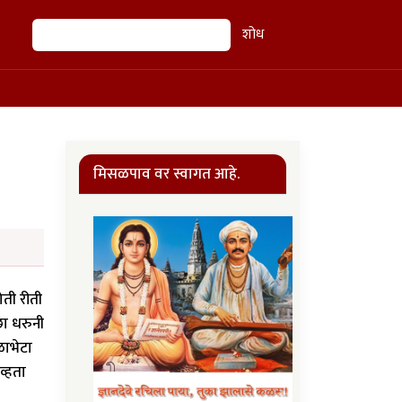
शोध
शोध
मिसळपाव वर स्वागत आहे.
ोती रीती
छा धरुनी
ळाभेटा
व्हता