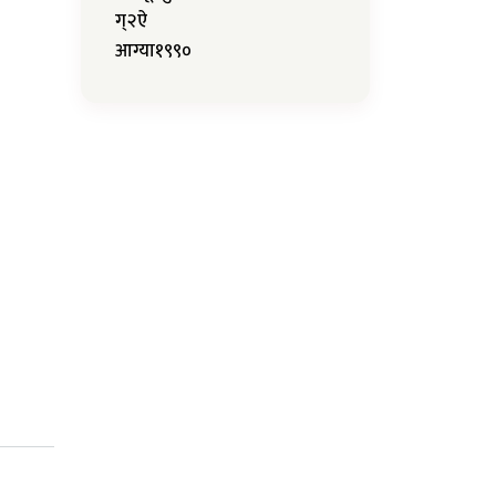
ग्२ऐ
आग्या१९९०