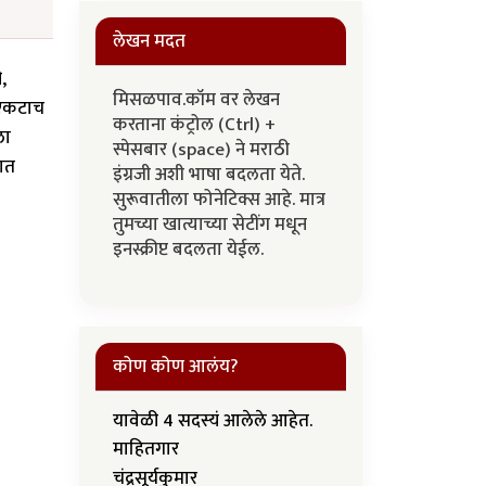
लेखन मदत
ी,
मिसळपाव.कॉम वर लेखन
ी एकटाच
करताना कंट्रोल (Ctrl) +
ला
स्पेसबार (space) ने मराठी
नात
इंग्रजी अशी भाषा बदलता येते.
सुरूवातीला फोनेटिक्स आहे. मात्र
तुमच्या खात्याच्या सेटींग मधून
इनस्क्रीप्ट बदलता येईल.
कोण कोण आलंय?
यावेळी 4 सदस्यं आलेले आहेत.
माहितगार
चंद्रसूर्यकुमार