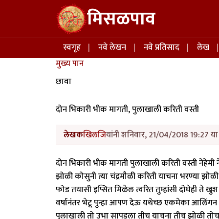
Skip to main content
मिसळपाव
Main navigation
स्वगृह
नवे लेखन
नवे प्रतिसाद
लेख
मुख्य पान
छावा
दोन भिकारी भीक मागती, पुलाखाली करिती वस्ती
लेखक
खिलजि
यांनी शनिवार, 21/04/2018 19:27 या 
दोन भिकारी भीक मागती पुलाखाली करिती वस्ती नेहेमी 
झोळी कोसुनी त्या चंद्रमौळी करिती याचना भरण्या झोळी ध
फोड तयासी इप्सित मिळेल त्वरित तुम्हांसी दोघेही ते खुश 
वर्षानंतर भेटू पुन्हा आपण देऊ यथेच्छ एकमेका आलिं
पुलाखाली तो उभा सापडला तीच याचना तीच झोळी तोच