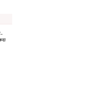
ा..
कदा