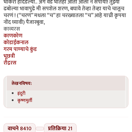
भाकरी हादडल्या.. अगं वेडे भातही आता आला नं संपाया! तुझ्या
ढबोल्या भावापुढे मी सपशेल शरण, बघावे तेव्हा तेव्हा याचे चालूच
चरणं ! (“चरणं” मधला “च” हा चरख्यातला “च” आहे याच्री कृपया
नोंद घ्यावी) पैजारबुवा,
काव्यरस
काणकोण
कोडाईकनाल
गरम पाण्याचे कुंड
भूछत्री
रौद्ररस
लेखनविषय:
इंदुरी
कृष्णमुर्ती
वाचने
8410
प्रतिक्रिया
21