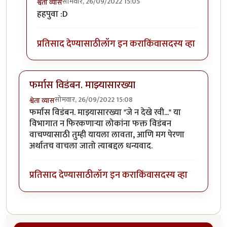
सोमवार, 26/09/2022 15:05
श्वेता व्यास
In reply to
कविता अतिशय हुच्च आहे
by
तुषार काळभोर
हहपुवा :D
प्रतिसाद देण्यासाठी
लॉग इन करा
किंवा
सदस्य व्हा
फर्मास विडंबन. माझ्यासारख्या
सोमवार, 26/09/2022 15:08
श्वेता व्यास
फर्मास विडंबन. माझ्यासारख्या "जे न देखे रवी..." या
विभागात न फिरकणाऱ्या लोकांना फक्त विडंबन
वाचण्यासाठी तुम्ही यायला लावता, आणि मग पेरणा
अर्थातच वाचला जातो त्याबद्दल धन्यवाद.
प्रतिसाद देण्यासाठी
लॉग इन करा
किंवा
सदस्य व्हा