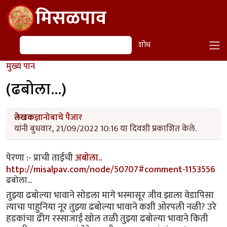
Skip to main content
मिसळपाव
शोध
शोध
मुख्य पान
(ढबोला...)
लेखक
ज्ञानोबाचे पैजार
यांनी बुधवार, 21/09/2022 10:16 या दिवशी प्रकाशित केले.
पेरणा :- प्राची ताईची
अबोला.
.
http://misalpav.com/node/50707#comment-1153556
ढबोला...
तुझ्या ढबोल्या भावाने सोडला मागे भस्मासूर जीव झाला वेडापिसा
त्याचा पाहुनिया नूर तुझ्या ढबोल्या भावाने कशी ओरपली नळी? उरे
हडकांचा ढीग रस्साजाई खोल तळी तुझ्या ढबोल्या भावाने किती