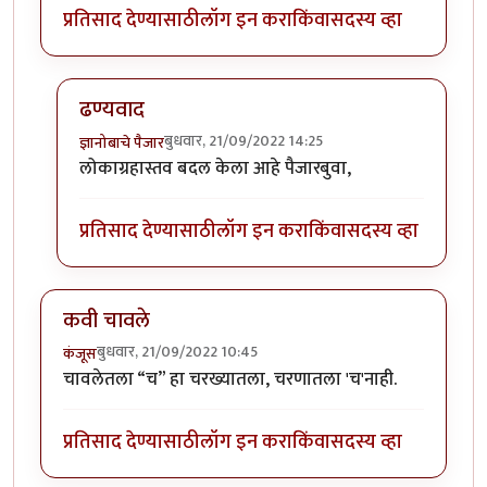
प्रतिसाद देण्यासाठी
लॉग इन करा
किंवा
सदस्य व्हा
ढण्यवाद
बुधवार, 21/09/2022 14:25
ज्ञानोबाचे पैजार
In reply to
ण वर टिबं
by
कर्नलतपस्वी
लोकाग्रहास्तव बदल केला आहे पैजारबुवा,
प्रतिसाद देण्यासाठी
लॉग इन करा
किंवा
सदस्य व्हा
कवी चावले
बुधवार, 21/09/2022 10:45
कंजूस
चावलेतला “च” हा चरख्यातला, चरणातला 'च'नाही.
प्रतिसाद देण्यासाठी
लॉग इन करा
किंवा
सदस्य व्हा