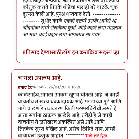
दिल्याबद्दल धन्यवाद. अशा एकाग्रतेने लेख वाचल्याचे
कौतुक करावे तितके थोडेच! मलाही बरे वाटले. चूक
दुरुस्त केली आहे. पुनश्च धन्यवाद देतो. ---------------
--------- सुधीर काळे
एकही वक्तमें उसके आनेसे था
चाँदनीका समाँ रोशनीका धुआँ, कोई कहने लगा माहताब
आ गया, कोई कहने लगा आफताब आ गया!
प्रतिसाद देण्यासाठी
लॉग इन करा
किंवा
सदस्य व्हा
चांगला उपक्रम आहे.
मंगळवार, 26/01/2010 16:20
प्रमोद देव
काळेसाहेब,आपला उपक्रम खूपच चांगला आहे. जे काही
वाचतोय ते खरंच धक्कादायक आहे. पडद्याच्या पुढे आणि
मागे चालणारे राजकारण किती परस्परविरोधी असते हे
आता सर्वांना ठाऊक झालेले आहे. तरीही हे जे काही
वाचतोय ते खरोखरच अकल्पित असे आहे आणि
तितकेच सुरस देखिल आहे. असेच लिहिते राहा. आम्ही
वाचायला उत्सुक आहोत. **********
भले तर देऊ