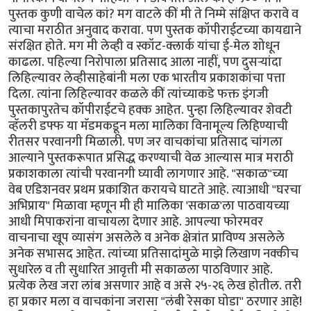
पुस्तक कुणी वाचेल कां? मग वाटले कीं मी ते निम्मे संक्षिप्त करावे व
त्याचा मराठीत अनुवाद करावा. पण पुस्तक कॉपीराईटच्या कायद्याने
संरक्षित होते. मग मी लेव्ही व स्कॉट-क्लार्क यांचा ई-मेल शोधून
काढला. पहिल्या निरोपाला प्रतिसाद आला नाहीं, पण दुसर्‍यांदा
लिहिल्यावर लेव्हीसाहेबांनी मला एक भारतीय प्रकाशकांचा पत्ता
दिला. त्यांना लिहिल्यावर कळले कीं त्यांच्याकडे फक्त इंगजी
पुस्तकापुरतेच कॉपीराईटचे हक्क आहेत. पुन्हा लिहिल्यावर शेवटी
व्हॅलरी डफ्फ या मॅडमकडून मला मालिका विनामूल्य लिहिण्याची
रीतसर परवानगी मिळाली. पण जर वाचकांचा प्रतिसाद चांगला
आल्याने पुस्तकरूपात प्रसिद्ध करण्याची वेळ आल्यास मात्र मराठी
प्रकाशकाला त्यांची परवानगी घ्यावी लागणार आहे. "सकाळ"च्या
वेब एडिशनवर प्रथम प्रकाशित करायचे घाटते आहे. त्याआधी "घरचा
अभिप्राय" मिळावा म्हणून मी ही मालिका 'सकाळ'ला पाठवायच्या
आधी मिपाकरांना वाचायला देणार आहे. आपल्या फोरमवर
वाचनाचा खूप व्यासंग असलेले व अनेक क्षेत्रांत प्राविण्य असलेले
अनेक सभासद आहेत. त्यांच्या प्रतिसादांमुळे माझे लिखाण नक्कीच
सुधारेल व ती सुधारित आवृत्ती मी सकाळला पाठविणार आहे.
प्रत्येक लेख जरा लांब असणार आहे व असे २५-२६ लेख होतील. तरी
हा प्रकार मला व वाचकांना जरासा "लंबी रेसका घोडा" ठरणार आहे!