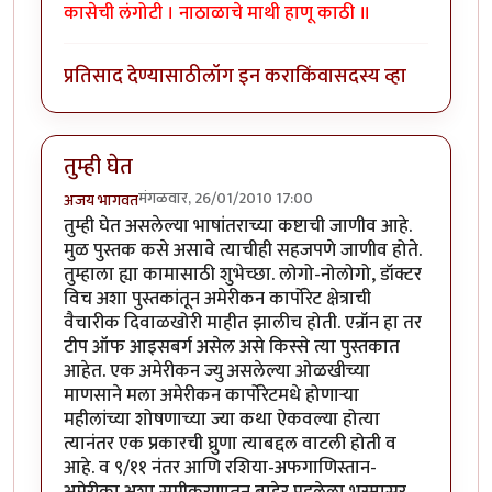
कासेची लंगोटी । नाठाळाचे माथी हाणू काठी ॥
प्रतिसाद देण्यासाठी
लॉग इन करा
किंवा
सदस्य व्हा
तुम्ही घेत
मंगळवार, 26/01/2010 17:00
अजय भागवत
तुम्ही घेत असलेल्या भाषांतराच्या कष्टाची जाणीव आहे.
मुळ पुस्तक कसे असावे त्याचीही सहजपणे जाणीव होते.
तुम्हाला ह्या कामासाठी शुभेच्छा. लोगो-नोलोगो, डॉक्टर
विच अशा पुस्तकांतून अमेरीकन कार्पोरेट क्षेत्राची
वैचारीक दिवाळखोरी माहीत झालीच होती. एन्रॉन हा तर
टीप ऑफ आइसबर्ग असेल असे किस्से त्या पुस्तकात
आहेत. एक अमेरीकन ज्यु असलेल्या ओळखीच्या
माणसाने मला अमेरीकन कार्पोरेटमधे होणार्‍या
महीलांच्या शोषणाच्या ज्या कथा ऐकवल्या होत्या
त्यानंतर एक प्रकारची घ्रुणा त्याबद्दल वाटली होती व
आहे. व ९/११ नंतर आणि रशिया-अफगाणिस्तान-
अमेरीका अशा समीकरणातून बाहेर पडलेला भस्मासूर