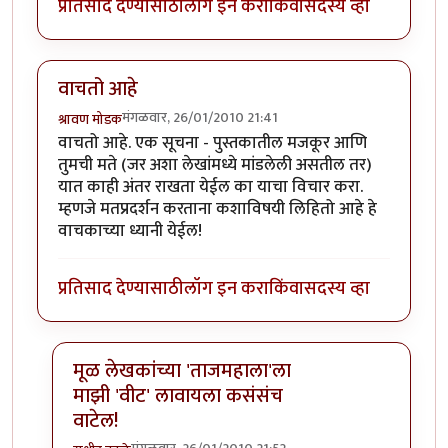
प्रतिसाद देण्यासाठी
लॉग इन करा
किंवा
सदस्य व्हा
वाचतो आहे
मंगळवार, 26/01/2010 21:41
श्रावण मोडक
वाचतो आहे. एक सूचना - पुस्तकातील मजकूर आणि
तुमची मते (जर अशा लेखांमध्ये मांडलेली असतील तर)
यात काही अंतर राखता येईल का याचा विचार करा.
म्हणजे मतप्रदर्शन करताना कशाविषयी लिहितो आहे हे
वाचकाच्या ध्यानी येईल!
प्रतिसाद देण्यासाठी
लॉग इन करा
किंवा
सदस्य व्हा
मूळ लेखकांच्या 'ताजमहाला'ला
माझी 'वीट' लावायला कसंसंच
वाटेल!