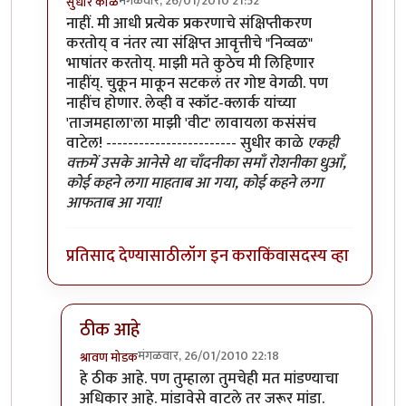
मंगळवार, 26/01/2010 21:52
सुधीर काळे
In reply to
वाचतो आहे
by
श्रावण मोडक
नाहीं. मी आधी प्रत्येक प्रकरणाचे संक्षिप्तीकरण
करतोय् व नंतर त्या संक्षिप्त आवृत्तीचे "निव्वळ"
भाषांतर करतोय्. माझी मते कुठेच मी लिहिणार
नाहींय्. चुकून माकून सटकलं तर गोष्ट वेगळी. पण
नाहींच होणार. लेव्ही व स्कॉट-क्लार्क यांच्या
'ताजमहाला'ला माझी 'वीट' लावायला कसंसंच
वाटेल! ------------------------ सुधीर काळे
एकही
वक्तमें उसके आनेसे था चाँदनीका समाँ रोशनीका धुआँ,
कोई कहने लगा माहताब आ गया, कोई कहने लगा
आफताब आ गया!
प्रतिसाद देण्यासाठी
लॉग इन करा
किंवा
सदस्य व्हा
ठीक आहे
मंगळवार, 26/01/2010 22:18
श्रावण मोडक
In reply to
मूळ लेखकांच्या 'ताजमहाला'ला माझी 'वीट' ल
हे ठीक आहे. पण तुम्हाला तुमचेही मत मांडण्याचा
अधिकार आहे. मांडावेसे वाटले तर जरूर मांडा.