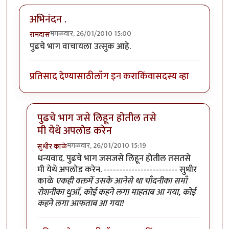
अभिनंदन .
मंगळवार, 26/01/2010 15:00
रामदास
पुढचे भाग वाचायला उत्सुक आहे.
प्रतिसाद देण्यासाठी
लॉग इन करा
किंवा
सदस्य व्हा
पुढचे भाग जसे लिहून होतील तसे
मी येथे अपलोड करेन
मंगळवार, 26/01/2010 15:19
सुधीर काळे
In reply to
अभिनंदन .
by
रामदास
धन्यवाद. पुढचे भाग जसजसे लिहून होतील तसतसे
मी येथे अपलोड करेन. ------------------------ सुधीर
काळे
एकही वक्तमें उसके आनेसे था चाँदनीका समाँ
रोशनीका धुआँ, कोई कहने लगा माहताब आ गया, कोई
कहने लगा आफताब आ गया!