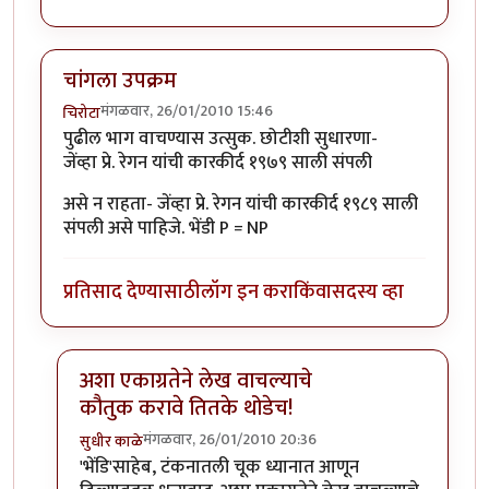
चांगला उपक्रम
मंगळवार, 26/01/2010 15:46
चिरोटा
पुढील भाग वाचण्यास उत्सुक. छोटीशी सुधारणा-
जेंव्हा प्रे. रेगन यांची कारकीर्द १९७९ साली संपली
असे न राहता- जेंव्हा प्रे. रेगन यांची कारकीर्द १९८९ साली
संपली असे पाहिजे. भेंडी P = NP
प्रतिसाद देण्यासाठी
लॉग इन करा
किंवा
सदस्य व्हा
अशा एकाग्रतेने लेख वाचल्याचे
कौतुक करावे तितके थोडेच!
मंगळवार, 26/01/2010 20:36
सुधीर काळे
In reply to
चांगला उपक्रम
by
चिरोटा
'भेंडि'साहेब, टंकनातली चूक ध्यानात आणून