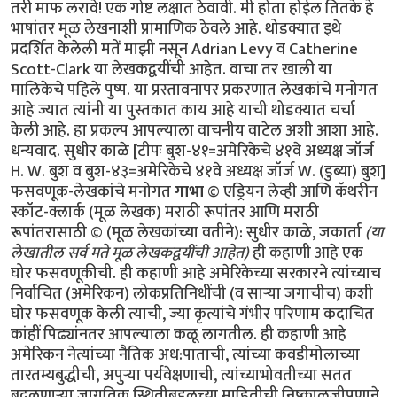
तरी माफ लरावे! एक गोष्ट लक्षात ठेवावी. मी होता होईल तितके हे
भाषांतर मूळ लेखनाशी प्रामाणिक ठेवले आहे. थोडक्यात इथे
प्रदर्शित केलेली मतें माझी नसून Adrian Levy व Catherine
Scott-Clark या लेखकद्वयींची आहेत. वाचा तर खाली या
मालिकेचे पहिले पुष्प. या प्रस्तावनापर प्रकरणात लेखकांचे मनोगत
आहे ज्यात त्यांनी या पुस्तकात काय आहे याची थोडक्यात चर्चा
केली आहे. हा प्रकल्प आपल्याला वाचनीय वाटेल अशी आशा आहे.
धन्यवाद. सुधीर काळे [टीपः बुश-४१=अमेरिकेचे ४१वे अध्यक्ष जॉर्ज
H. W. बुश व बुश-४३=अमेरिकेचे ४१वे अध्यक्ष जॉर्ज W. (डुब्या) बुश]
फसवणूक-लेखकांचे मनोगत
गाभा
© एड्रियन लेव्ही आणि कॅथरीन
स्कॉट-क्लार्क (मूळ लेखक) मराठी रूपांतर आणि मराठी
रूपांतरासाठी © (मूळ लेखकांच्या वतीने): सुधीर काळे, जकार्ता
(या
लेखातील सर्व मते मूळ लेखकद्वयींची आहेत)
ही कहाणी आहे एक घोर फसवणूकीची. ही कहाणी आहे अमेरिकेच्या सरकारने त्यांच्याच निर्वाचित (अमेरिकन) लोकप्रतिनिधींची (व सार्‍या जगाचीच) कशी घोर फसवणूक केली त्याची, ज्या कृत्यांचे गंभीर परिणाम कदाचित कांहीं पिढ्यांनतर आपल्याला कळू लागतील. ही कहाणी आहे अमेरिकन नेत्यांच्या नैतिक अध:पाताची, त्यांच्या कवडीमोलाच्या तारतम्यबुद्धीची, अपुर्‍या पर्यवेक्षणाची, त्यांच्याभोवतीच्या सतत बदलणार्‍या जागतिक स्थितीबद्दलच्या माहितीची निष्काळजीपणाने व आळशीपणाने केलेल्या विश्लेषणांची/पृथक्करणांची! या चुकांचा गंभीर परिणाम होणार आहे आपल्या भोवतालचे जग आणखी अस्थिर होण्यात! या चुका करून अमेरिकन व पश्चिम युरोपियन नेतृत्वाने जागतिक धर्मयुद्ध पुकारणार्‍या शक्तींच्या हातात जणू एक नवे कोलीतच दिले आहे. याची सर्वप्रथम प्रचीती आली ४ फेब्रूवारी २००४ रोजी! या दिवशी पाकिस्तानचे सर्वात आदरणीय व गौरवप्राप्त शास्त्रज्ञ डॉ. अब्दुल कादीर खान पाकिस्तान चित्रवाणीच्या पडद्यावर सार्‍या पाकिस्तानी जनतेला दिसले. डॉ. खान हे नेहमीच रहस्याच्या पडद्याआड असत कारण ते तीस वर्षाहून जास्त काळ पाकिस्तानच्या अण्वस्त्रनिर्मितीच्या "गुपचुप" कार्यक्रमात गुंतलेले होते. उर्दू भाषेतली त्यांची भाषणे सर्वसाधारणपणे सार्‍या पाकिस्तानी जनतेला समजत व ती सारे लोक त्यांच्या प्रत्येक शब्दाकडे लक्ष देऊन ऐकतही. पण आज पाकिस्तानी सरकारने जाहीर केले होते कीं ते त्यांच्या चुकांची कबूली देणार आहेत. कदाचित त्यामुळे असेल. पण आज त्यांचे भाषण त्यांच्या देशबांधवांना सहज समजणार्‍या उर्दू भाषेत न होता सार्‍या जगाला समजणार्‍या इंग्रजी भाषेत झाले. "माझ्या प्रिय बंधू-भगिनींनो" अशी सुरुवात करून त्यांनी स्वत:च्या अनधिकृत अण्वस्त्रप्रसाराबद्दलच्या हालचालींची माहिती दिल्यावर समारोप करतांना ते म्हणाले "अल्ला पाकिस्तानला सुरक्षित ठेवो, पाकिस्तान अमर असो"! त्यांचे भाषण संपताक्षणी पाकिस्तानी लष्कराने डॉ खान यांनी प्रे. बुश ज्यांना "अनिष्ट राष्ट्रांचा अक्ष" म्हणत (Axis of Evil) त्या उत्तर कोरिया, इराण व लिबिया या अशा गिर्‍हाइकांसाठी एकट्याने हा अण्वस्त्रप्रसाराचा काळा बाजार कसा चालवला होता याची माहिती दिली. या घटनेनंतर पाकिस्तानला अण्वस्त्रें बनवायला सहाय्य करून अमेरिकेने सार्‍या जगाची कशी फसवणूक केली हे पहिल्यांदाच जगाच्या निदर्शनाला आले. अण्वस्त्रप्रसाराबद्दल कुप्रसिद्ध असलेल्या व "टायफॉइड मेरी" या (अपमानास्पद) टोपणनावाने ओळखल्या जाणार्‍या डॉ खाननी अशी कबूली का दिली याबाबत सार्‍या जगात तावातावाने तर्क-कुतर्क सुरू झाले. कुणाला वाटले की त्यांच्या राजकीय किंवा धार्मिक श्रद्धांमुळे दिली, कुणाला वाटले की स्वत:ची इभ्रत वाढविण्यासाठी व स्थान बळकट करण्यासाठी? कुणा बदमाष राजवटीसाठी? अफगाणिस्तानमधील जिहाद्यांसाठी? ओसामा बिन लादेनसाठी? कीं युरोप-अमेरिकेत अणूबॉम्ब उडवू पहाणार्‍या अतिरेक्यांच्या टोळ्यांसाठी? अनेक वृत्तपत्रांत आलेल्या अग्रलेखांत कुणाच्या फायद्यासाठी त्यांनी हा कबूलीजबाब दिला असावा याबाबतही तर्‍हेतर्‍हेच्या अटकळी प्रसिद्ध झाल्या. प्रेसिडेंट जॉर्ज बुश यांनीही या फसवणुकीला जणू संमतीच दिली. कांहीं दिवसांनंतर ते म्हणाले, "खान यांनी त्यांचे सारे गुन्हे मान्य केले आहेत आणि त्यांचे या गुन्ह्यातील सहकारी आता या धंद्यातून बाहेर फेकले गेले आहेत. खान व त्यांचे छोटे टोळके अतीशय धक्कादायक गुन्ह्यांबद्दल दोषी आहेत. पण त्यांच्यावर खटला घालायची गरज दिसत नाहीं. बुश पुढे म्हणाले, "प्रेसिडेंट मुशर्रफ यांनी मला आश्वासन दिले आहे कीं ते खान यांच्या जालाबद्दलची (network) सर्व माहिती अमेरिकन सरकारला देतील व तो देश (पाकिस्तान) अशा अण्वस्त्रप्रसाराच्या मुळाशी असू दिला जाणार नाहीं." पाकिस्तान सरकारचे या घटनेवर इतके पूर्ण नियंत्रण आहे कीं खान व त्यांच्या सहकारी शास्त्रज्ञांना अमेरिकेत खटला घालण्यासाठी अमेरिकेच्या किंवा इतर पाश्चात्य राष्ट्रांच्या स्वाधीन करण्याची गरज नाहीं. सत्य परिस्थिती तर अशी होती कीं खान यांची कबूली एक दिशाभूल करण्यासाठी दिलेली कॢप्तीच होती. अण्वस्त्रांची काळी बाजारपेठ खान यांच्या नियंत्रणाखाली चालली तर होतीच, पण जाहीर व खासगी वक्तव्यात फरक असा होता कीं अशा तर्‍हेचा काळा बाजार एका व्यक्तीचे काम नव्हते तर हे काम एका राष्ट्राच्या (पाकिस्तानच्या) परराष्ट्रनीतीचा भाग होता व त्याचे पर्यवेक्षण पाकिस्तानी लष्करी अधिकार्‍यांची टोळी करत होती. वर हे राष्ट्र अमेरिकेच्या अतिरेक्यांविरुद्धच्या लढाईतील एक महत्वाचे दोस्त राष्ट्र म्हणून दुटप्पीपणे मिरवत होते. तीसेक वर्षें लागोपाठ सत्तेवर आलेल्या अमेरिकन सरकारांनी, मग ती रिपब्लिकन पक्षाची असोत किंवा डेमोक्रॅटिक पक्षाची असोत, तसेच इंग्लंड व इतर पाश्चात्य युरोपियन राष्ट्रांनी पाकिस्तानला अतीशय मर्यादित प्रसारण असलेले व निषिद्ध असे अण्वस्त्रांबद्दलचे तंत्रज्ञान मिळवू दिले होते. एका अनर्थपूर्ण युगात पाकिस्तानने हे निषिद्ध तंत्रज्ञान कसे अनिष्ट राष्ट्रांना विकण्यात पुढाकार घेतला ही माहिती महत्वाची सरकारी साधने चुकीच्या दिशेने वापरून व आधीचे नियम रद्दबातल करून सर्वांपासून लपवून ठेवली. गुप्त माहिती मिळवण्याच्या क्रियेचीही धार बोथट करण्यात आली आणि परराष्ट्रखाते व संरक्षणखाते यासारख्या सरकारी खात्यांना जणू वेढून राष्ट्राध्यक्षांच्या तत्वांना पाठिंबा देण्यास, प्रतिनिधीसभेला डावलण्यास व देशाचे कायदे मोडण्यास भाग पाडण्यात आले होते. अमेरिकेच्या परराष्ट्रखात्याचा प्रवक्ता रिचर्ड बाऊचर याने डॉ खान प्रकरण म्हणजे पाकिस्तानी हुकूमशहा/राष्ट्राध्यक्ष मुशर्रफ यांच्या कसोटीचा क्षण असे वर्णन केले आहे. खान हे सर्व देशाचा मानबिंदू होते व त्यांचे नाव काढताच पाकिस्तानी नागरिकांची छाती गर्वाने फुगायची. पाकिस्तानला शिवणाच्या धारदार सुयासुद्धा बनवता येत नाहींत अशी मल्लीनाथी करणार्‍या डॉ खान यांनी अतीशय आधुनिक तंत्रज्ञानाचा वापर करून भारताच्या कुठल्याही शहरावर हल्ला करू शकणारी अण्वस्त्रे मोठ्या प्रमाणावर बनविण्याची एक "असेंब्ली लाईन" उभी केली व त्यांना पाकिस्तानी जनतेनेच "अणूबॉम्बचे पिताश्री" हा जणू एक किताबच दिला. फारच थोड्या लोकांना हे माहीत आहे की डॉ खान हे या अण्वस्त्र-उत्पादनाच्या प्रकल्पात अपघातानेच शिरले. पाकिस्तानात योग्यशी नोकरी न मिळाल्यामुळे ते चिडून उच्च शिक्षणासाठी युरोपला गेले व एका विश्वविद्यालयात प्रवेश मिळविण्याच्या रांगेत उभे असताना ’हेनी’ नावाच्या एका डच मुलीच्या प्रेमात पडले व तिच्याशी विवाहबद्ध झाले. एका गोर्‍या बाईचे पति म्हणून त्यांना एरवी मिळाली नसती अशी अतीशय संवेदनशील अशा गोपनीय क्षेत्रात भाषांतरकाराची नोकरी मिळाली व अण्वस्त्रांबद्दलची अतीशय गुप्त अशी माहिती त्यांच्या नजरेखालून जाऊ लागली. त्याचे महत्व समजल्यामुळे त्यांनी ती सर्व कागदपत्रे व ड्रॉइंग्ज चोरली व त्या कागदपत्रांनी भरलेले तीन पेटारे घेऊन ते पाकिस्तानात परत आले. जुल्फिकार अली भुत्तो यांच्या प्रोत्साहनाने ते अणूबॉम्ब बनवायच्या प्रोजेक्टचे प्रमुख झाले व मग त्या क्षेत्रात त्यांची व पाकिस्तानची प्रगती सुरू झाली. त्यानंतर पुढच्या वर्षापासून पाकिस्तानी अधिकारी व पाकिस्तानी दलाल/एजंट यांनी युरोप व उत्तर अमेरिकेत त्यांना हव्या असलेल्या यंत्रसामुग्री व इतर वस्तूंची जोरदार खरेदी सुरू केली. डॉ. खान हे सूत्रधाराचे व वेगवेगळ्या गटांमधील समन्वय ठेवण्याचे काम पहात होते व पश्चिम युरोपीमधील गुपचुपपणे अणूबॉम्ब बनविण्याचा कार्यक्रम राबवणार्‍या कंपन्यांतील वैज्ञानिक, कारखानदार, इंजिनियर व धातुशास्त्रज्ञ यांच्याबरोबरील मैत्री आणखी जवळची करून व त्यांच्याशी वागताना अतीशय गोडीगुलाबीचा वापर करून व त्यांच्यावर आपल्या गोड बोलण्याने एक तर्‍हेची छाप किंवा मोहिनी टाकून अशी सामग्री मिळवण्याच्या वाटेतील अडचणी दूर करत होते. जेंव्हा १९७७ साली भुत्तोंची पंतप्रधानपदावरून उचलबांगडी झाली, तेंव्हा हा अणूप्रकल्प नवे हुकूमशहा ज. झिया उल हक यांच्या अखत्यारीतील सैनिकी विभागाकडे जावा अशी अमेरिकन गुप्तचर संघटना सी.आय.ए.ची इच्छा होती. त्यामुळे खान यांचे जगभरच्या खरेदीमध्ये गुंतलेले गट पाकिस्तानी लष्करशहा व पाकिस्तानी गुप्तचर संघटना आय. एस. आय. यांच्या हुकुमाखाली आले. (म्हणजेच अमेरिकन गुप्तचर संघटना सी.आय.ए.ला या अणूबॉम्ब प्रकल्पाची कल्पना १९७७ पासून होती) पण तसे असले तरी पाकिस्तानच्या अणूबॉम्ब प्रकल्पाबद्दल जास्त माहिती असणे हे तोट्याचे ठरू लागले. जिमी कार्टर हे १९७७ सालची राष्ट्रपतीपदाची निवडणूक जिंकून अधिकारावर आले तेंव्हा जगातली अण्वस्त्रें कमी करायची हे ध्येय समोर ठेवूनच ते अधिकारावर आले होते. पण त्यांचे राष्ट्रीय सुऱक्षा सल्लागार बिन्यू ब्रेझिंस्की (Zbigniew Brzezinski) यांनी त्यांना त्यांची दिशा बदलायचा सल्ला दिला. पाकिस्तान हे राष्ट्र साम्यवादाविरुद्धच्या लढाईतील एक धक्काप्रतिबंधक (buffer) म्हणून उपयुक्त राष्ट्र असल्याचा कार्टर यांना सल्ला देण्यात आला व पाकिस्तानला या कामात राजी-खुषी सामील करून घेण्यासाठी त्या राष्ट्राचे मन वळविण्याचाही त्यांना सल्ला दिला. झियाच्या मनसुब्याला छुपा पाठिंबा देऊन मग त्याच्या मोबदल्यात अण्वस्त्रे बनवायची ही योजना होती! पाकिस्तानने जर रशियाचा प्रतिकार केला तर त्यांच्या अण्वस्त्रें बनविण्याच्या प्रकल्पाकडे अमेरिका दुर्ल़क्ष करेल असेही ज. झियांना सांगण्यात आले. १९८० साली कार्टर यांच्या जागी रेगन आले व त्यांनी कार्टर यांच्या अण्वस्त्रप्रसारबंदीच्या कार्यक्रमाला केरात काढले. राष्ट्रीय सुरक्षा समिती व सल्लागार यांचेही अवमूल्यन करण्यात आले व विल्यम केसी यांच्या नेतृत्वाखाली सी.आय.ए. ही संघटना सर्वेसर्वा झाली आणि गुप्तहेरखाते एक माहितीचे साधनच न रहाता ते एक प्रे. रेगन यांच्या धोरणाच्या समर्थनार्थ वापरायचे एक हत्यार बनले. त्यापाठोपाठ अमेरिकन अधिकारी पैसे घेऊन इस्लामाबादला पोचले व बरोबर हाही निरोप घेऊन आले कीं अमेरिका पाकिस्तानच्या वाढत्या अण्वस्त्रें बनविण्याच्या प्रकल्पाकडे काणाडोळा करेल. पण पुढे जसजसे पाकिस्तानच्या अण्वस्त्रनिर्मितीच्या प्रकल्पाचे रोपटे भराभर वाढू लागले तसतसे तो प्रकल्प गुप्त ठेवणे अवघड जाऊ लागले. प्रे. रेगन यांनी आशावादावर आधारित आक्रमकपणे तह/करार करण्याचा पायंडा मरगळलेल्या वॉशिंग्टनला आणला, पण उपयुक्ततेच्या व सोयीच्या तत्वावर जे परराष्ट्र धोरण सुरू केले गेले त्याचे रूपांतर झपाट्याने एका षड्यंत्रात झाले ज्यात अमेरिकेचे परराष्ट्रखातेही सामील झाले व पाकिस्तानच्या अण्वस्त्र-प्रकल्पाबद्दलच्या गुप्त बातम्यावर जे विरोध करतील त्यांच्या कामात अडथळेही आणू लागले. या सावळ्या गोंधळात पाकिस्तानने १९८३ साली स्फोटकें न वापरता केलेली अण्वस्त्रांची चांचणी (cold-testing), एवढेच नव्हे तर स्फोटकांसह चीनच्या मदतीने १९८४ साली केलेली चांचणीही (hot-testing) गुप्त ठेवण्यात अमेरिकेला यश मिळाले. पाकिस्तान व चीन या देशांमधील अण्वस्त्र-संबंधांना खोल गाडून टाकण्यातही रेगनच्या अधिकार्‍यांना यश मिळाले. यात चीनकडून मिळालेली बॉम्बची ड्रॉइंग्स, रेडियो आयसोटोप्स व इतर "हवी ती व हवी तितकी" तांत्रिक मदत यांचाही समावेश होता. याच्या मोबदल्यात चिनी आण्विक ऊर्जा कंत्राटदारांकडून अमेरिकन कंपन्यांनी कोट्यानुकोटी डॉलर्सची कंत्राटे मिळविली. जेंव्हा प्रे. रेगन यांची कारकीर्द १९८९ साली संपली तेंव्हा पाकिस्तानकडे चांचणी केलेली व वापरता येण्याजोगी अण्वस्त्रे होती. व या अस्त्रांच्या निर्मितीचा बहुतांश खर्च अमेरिकेकडून ’मदत’ म्हणून मिळालेल्या पैशातूनच झाला होता कारण ’मदत’ म्हणून मिळालेल्या पुंजीतले अब्जावधी डॉलर्स पाकिस्तानच्या लष्करशहांनी या कामाकडे वळविले होते. अमेरिकेच्या पेंटॅगॉनमधील अधिकारी पाकिस्तानचे रक्षक/वॉचमन ठरले. त्यांनी गुप्तहेरखात्यांचे अहवाल आपल्याला हवे तसे पुन्हा लिहिवले ज्यात पाकिस्तानच्या या अण्वस्त्रक्षमतेबद्दल जाणून-बुजून आहे त्यापेक्षा कमी आहे असे दाखविले गेले. तेही अशा वेळी कीं इस्लामाबाद व दिल्ली यांच्यातला संघर्ष अगदी निकरावर आला होत