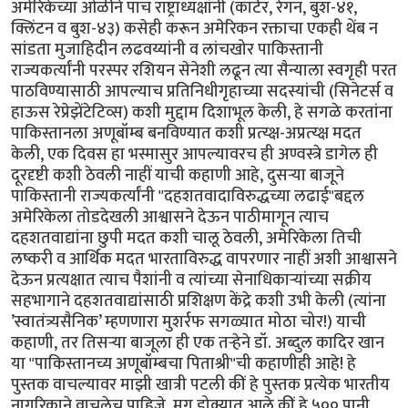
अमेरिकेच्या ओळीने पाच राष्ट्राध्यक्षांनी (कार्टर, रेगन, बुश-४१,
क्लिंटन व बुश-४३) कसेही करून अमेरिकन रक्ताचा एकही थेंब न
सांडता मुजाहिदीन लढवय्यांनी व लांचखोर पाकिस्तानी
राज्यकर्त्यांनी परस्पर रशियन सेनेशी लढून त्या सैन्याला स्वगृही परत
पाठविण्यासाठी आपल्याच प्रतिनिधीगृहाच्या सदस्यांची (सिनेटर्स व
हाऊस रेप्रेझेंटेटिव्स) कशी मुद्दाम दिशाभूल केली, हे सगळे करतांना
पाकिस्तानला अणूबॉम्ब बनविण्यात कशी प्रत्य्क्ष-अप्रत्य्क्ष मदत
केली, एक दिवस हा भस्मासुर आपल्यावरच ही अण्वस्त्रे डागेल ही
दूरदृष्टी कशी ठेवली नाहीं याची कहाणी आहे, दुसर्‍या बाजूने
पाकिस्तानी राज्यकर्त्यांनी "दहशतवादाविरुद्धच्या लढाई"बद्दल
अमेरिकेला तोडदेखली आश्वासने देऊन पाठीमागून त्याच
दहशतवाद्यांना छुपी मदत कशी चालू ठेवली, अमेरिकेला तिची
लष्करी व आर्थिक मदत भारताविरुद्ध वापरणार नाहीं अशी आश्वासने
देऊन प्रत्यक्षात त्याच पैशांनी व त्यांच्या सेनाधिकार्‍यांच्या सक्रीय
सहभागाने दहशतवाद्यांसाठी प्रशिक्षण केंद्रे कशी उभी केली (त्यांना
’स्वातंत्र्यसैनिक’ म्हणणारा मुशर्रफ सगळ्यात मोठा चोर!) याची
कहाणी, तर तिसर्‍या बाजूला ही एक तर्‍हेने डॉ. अब्दुल कादिर खान
या "पाकिस्तानच्य अणूबॉम्बचा पिताश्री"ची कहाणीही आहे! हे
पुस्तक वाचल्यावर माझी खात्री पटली कीं हे पुस्तक प्रत्येक भारतीय
नागरिकाने वाचलेच पाहिजे. मग डोक्यात आले कीं हे ५०० पानी