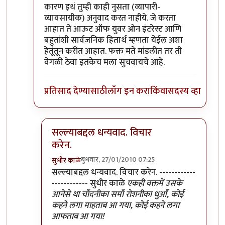
कारण इथं तुम्ही काही नुसता (व्यापारी-
व्यावसायीक) अनुवाद करत नाहीये. जे करता
आहात ते आऊट ऑफ युवर ओन इंटरेस्ट आणि
बहुतांशी सार्वजनिक हितार्थ म्हणता येईल अशा
हेतूंतून करीत आहात. फक्त मते मांडलीत तर ती
वेगळी ठेवा इतकेच मला सुचवायचे आहे.
प्रतिसाद देण्यासाठी
लॉग इन करा
किंवा
सदस्य व्हा
सल्ल्याबद्दल धन्यवाद. विचार
करेन.
बुधवार, 27/01/2010 07:25
सुधीर काळे
In reply to
ठीक आहे
by
श्रावण मोडक
सल्ल्याबद्दल धन्यवाद. विचार करेन. ------------
------------ सुधीर काळे
एकही वक्तमें उसके
आनेसे था चाँदनीका समाँ रोशनीका धुआँ, कोई
कहने लगा माहताब आ गया, कोई कहने लगा
आफताब आ गया!