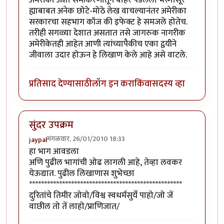
ह्याबाबत अनेक छोटे-मोठे लेख वाचल्यानंतर अमेरीका
सरकारचा सहभाग कॉज की इफेक्ट हे समजले होतेच.
तरीही सगळ्या देशात असतात तसे जागरुक नागरीक
अमेरीकेतही आहेत आणी त्यांच्यापैकीच एका द्वयीने
जीवाला उदार होऊन हे लिखाण केले आहे असे वाटले.
प्रतिसाद देण्यासाठी
लॉग इन करा
किंवा
सदस्य व्हा
सुंदर उपक्रम
मंगळवार, 26/01/2010 18:33
jaypal
हा भाग आवडला
अणि पुढील भागांची ओढ लागली आहे, तेव्हा लवकर
येऊद्यात. पुढील लिखाणास शुभेच्छा
***************************************************
दुरितांचे तिमीर जोवो/विश्व स्वधर्मसुर्ये पाहो/जो जें
वाछील तो तें लाहो/प्राणिजात/