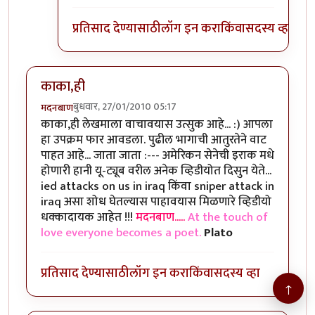
प्रतिसाद देण्यासाठी
लॉग इन करा
किंवा
सदस्य व्हा
काका,ही
बुधवार, 27/01/2010 05:17
मदनबाण
काका,ही लेखमाला वाचावयास उत्सुक आहे... :) आपला
हा उपक्रम फार आवडला. पुढील भागाची आतुरतेने वाट
पाहत आहे... जाता जाता :--- अमेरिकन सेनेची इराक मधे
होणारी हानी यू-ट्यूब वरील अनेक व्हिडीयोत दिसुन येते...
ied attacks on us in iraq किंवा sniper attack in
iraq असा शोध घेतल्यास पाहावयास मिळणारे व्हिडीयो
धक्कादायक आहेत !!!
मदनबाण.....
At the touch of
love everyone becomes a poet.
Plato
प्रतिसाद देण्यासाठी
लॉग इन करा
किंवा
सदस्य व्हा
↑