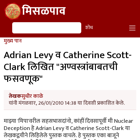
Skip to main content
मिसळपाव
शोध
शोध
मुख्य पान
Adrian Levy व Catherine Scott-
Clark लिखित "अण्वस्त्रांबाबतची
फसवणूक"
लेखक
सुधीर काळे
यांनी मंगळवार, 26/01/2010 14:38 या दिवशी प्रकाशित केले.
माझ्या 'मिपा'वरील सहसभासदांनो, कांहीं दिवसापूर्वी मी Nuclear
Deception हे Adrian Levy व Catherine Scott-Clark या
लेखकद्वयीने लिहिलेले पुस्तक वाचले. हे पुस्तक एका बाजूने