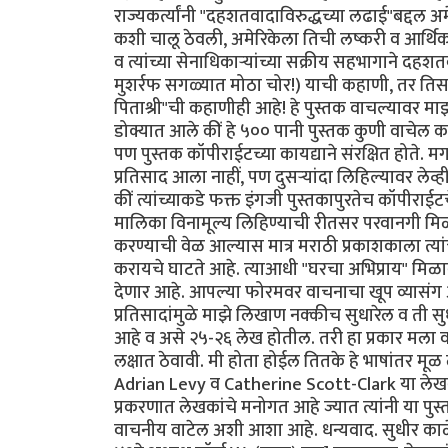
राज्यकर्त्यांनी "दहशतवादाविरुद्धच्या लढाई"बद्दल 
कशी चालू ठेवली, अमेरिकेला तिची लष्करी व आर्थिक म
व त्यांच्या सेनाधिकार्‍यांच्या सक्रीय सहभागाने दहशतवाद
मुशर्रफ सगळ्यात मोठा चोर!) याची कहाणी, तर तिसर्‍
पिताश्री"ची कहाणीही आहे! हे पुस्तक वाचल्यावर माझी
डोक्यात आले कीं हे ५०० पानी पुस्तक कुणी वाचेल कां?
पण पुस्तक कॉपीराईटच्या कायद्याने संरक्षित होते. म
प्रतिसाद आला नाहीं, पण दुसर्‍यांदा लिहिल्यावर लेव
कीं त्यांच्याकडे फक्त इंगजी पुस्तकापुरतेच कॉपीराई
मालिका विनामूल्य लिहिण्याची रीतसर परवानगी मिळा
करण्याची वेळ आल्यास मात्र मराठी प्रकाशकाला त्य
करायचे घाटते आहे. त्याआधी "घरचा अभिप्राय" मिळ
देणार आहे. आपल्या फोरमवर वाचनाचा खूप व्यासंग असल
प्रतिसादांमुळे माझे लिखाण नक्कीच सुधारेल व ती 
आहे व असे २५-२६ लेख होतील. तरी हा प्रकार मला व
लक्षात ठेवावी. मी होता होईल तितके हे भाषांतर मूळ 
Adrian Levy व Catherine Scott-Clark या लेखकद्व
प्रकरणात लेखकांचे मनोगत आहे ज्यात त्यांनी या पु
वाचनीय वाटेल अशी आशा आहे. धन्यवाद. सुधीर काळे 