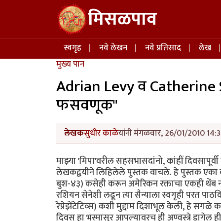
Skip to main content
मिसळपाव
Main navigation
स्वगृह
नवे लेखन
नवे प्रतिसाद
लेख
मुख्य पान
Adrian Levy व Catherine S
फसवणूक"
लेखक
सुधीर काळे
यांनी मंगळवार, 26/01/2010 14:3
माझ्या 'मिपा'वरील सहसभासदांनो, कांहीं दिवसापू
लेखकद्वयीने लिहिलेले पुस्तक वाचले. हे पुस्तक एका बाज
बुश-४३) कसेही करून अमेरिकन रक्ताचा एकही थेंब न स
रशियन सेनेशी लढून त्या सैन्याला स्वगृही परत पाठव
रेप्रेझेंटेटिव्स) कशी मुद्दाम दिशाभूल केली, हे सगळे 
दिवस हा भस्मासुर आपल्यावरच ही अण्वस्त्रे डागेल ही 