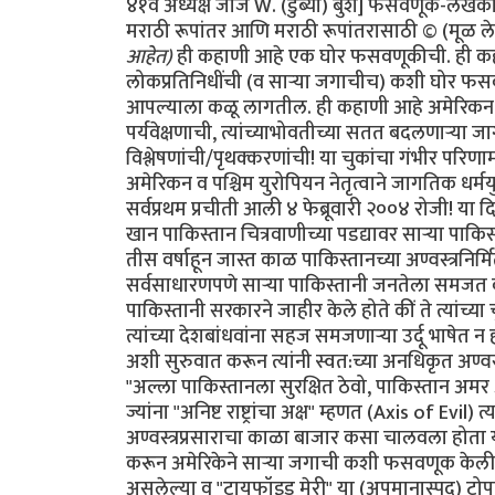
४१वे अध्यक्ष जॉर्ज W. (डुब्या) बुश] फसवणूक-लेखक
मराठी रूपांतर आणि मराठी रूपांतरासाठी © (मूळ लेख
आहेत)
ही कहाणी आहे एक घोर फसवणूकीची. ही कहाणी आहे अमेरिकेच्या सरकारने त्यांच्याच निर्वाचित (अमेरिकन) लोकप्रतिनिधींची (व सार्‍या जगाचीच) कशी घोर फसवणूक केली त्याची, ज्या कृत्यांचे गंभीर परिणाम कदाचित कांहीं पिढ्यांनतर आपल्याला कळू लागतील. ही कहाणी आहे अमेरिकन नेत्यांच्या नैतिक अध:पाताची, त्यांच्या कवडीमोलाच्या तारतम्यबुद्धीची, अपुर्‍या पर्यवेक्षणाची, त्यांच्याभोवतीच्या सतत बदलणार्‍या जागतिक स्थितीबद्दलच्या माहितीची निष्काळजीपणाने व आळशीपणाने केलेल्या विश्लेषणांची/पृथक्करणांची! या चुकांचा गंभीर परिणाम होणार आहे आपल्या भोवतालचे जग आणखी अस्थिर होण्यात! या चुका करून अमेरिकन व पश्चिम युरोपियन नेतृत्वाने जागतिक धर्मयुद्ध पुकारणार्‍या शक्तींच्या हातात जणू एक नवे कोलीतच दिले आहे. याची सर्वप्रथम प्रचीती आली ४ फेब्रूवारी २००४ रोजी! या दिवशी पाकिस्तानचे सर्वात आदरणीय व गौरवप्राप्त शास्त्रज्ञ डॉ. अब्दुल कादीर खान पाकिस्तान चित्रवाणीच्या पडद्यावर सार्‍या पाकिस्तानी जनतेला दिसले. डॉ. खान हे नेहमीच रहस्याच्या पडद्याआड असत कारण ते तीस वर्षाहून जास्त काळ पाकिस्तानच्या अण्वस्त्रनिर्मितीच्या "गुपचुप" कार्यक्रमात गुंतलेले होते. उर्दू भाषेतली त्यांची भाषणे सर्वसाधारणपणे सार्‍या पाकिस्तानी जनतेला समजत व ती सारे लोक त्यांच्या प्रत्येक शब्दाकडे लक्ष देऊन ऐकतही. पण आज पाकिस्तानी सरकारने जाहीर केले होते कीं ते त्यांच्या चुकांची कबूली देणार आहेत. कदाचित त्यामुळे असेल. पण आज त्यांचे भाषण त्यांच्या देशबांधवांना सहज समजणार्‍या उर्दू भाषेत न होता सार्‍या जगाला समजणार्‍या इंग्रजी भाषेत झाले. "माझ्या प्रिय बंधू-भगिनींनो" अशी सुरुवात करून त्यांनी स्वत:च्या अनधिकृत अण्वस्त्रप्रसाराबद्दलच्या हालचालींची माहिती दिल्यावर समारोप करतांना ते म्हणाले "अल्ला पाकिस्तानला सुरक्षित ठेवो, पाकिस्तान अमर असो"! त्यांचे भाषण संपताक्षणी पाकिस्तानी लष्कराने डॉ खान यांनी प्रे. बुश ज्यांना "अनिष्ट राष्ट्रांचा अक्ष" म्हणत (Axis of Evil) त्या उत्तर कोरिया, इराण व लिबिया या अशा गिर्‍हाइकांसाठी एकट्याने हा अण्वस्त्रप्रसाराचा काळा बाजार कसा चालवला होता याची माहिती दिली. या घटनेनंतर पाकिस्तानला अण्वस्त्रें बनवायला सहाय्य करून अमेरिकेने सार्‍या जगाची कशी फसवणूक केली हे पहिल्यांदाच जगाच्या निदर्शनाला आले. अण्वस्त्रप्रसाराबद्दल कुप्रसिद्ध असलेल्या व "टायफॉइड मेरी" या (अपमानास्पद) टोपणनावाने ओळखल्या जाणार्‍या डॉ खाननी अशी कबूली का दिली याबाबत सार्‍या जगात तावातावाने तर्क-कुतर्क सुरू झाले. कुणाला वाटले की त्यांच्या राजकीय किंवा धार्मिक श्रद्धांमुळे दिली, कुणाला वाटले की स्वत:ची इभ्रत वाढविण्यासाठी व स्थान बळकट करण्यासाठी? कुणा बदमाष राजवटीसाठी? अफगाणिस्तानमधील जिहाद्यांसाठी? ओसामा बिन लादेनसाठी? कीं युरोप-अमेरिकेत अणूबॉम्ब उडवू पहाणार्‍या अतिरेक्यांच्या टोळ्यांसाठी? अनेक वृत्तपत्रांत आलेल्या अग्रलेखांत कुणाच्या फायद्यासाठी त्यांनी हा कबूलीजबाब दिला असावा याबाबतही तर्‍हेतर्‍हेच्या अटकळी प्रसिद्ध झाल्या. प्रेसिडेंट जॉर्ज बुश यांनीही या फसवणुकीला जणू संमतीच दिली. कांहीं दिवसांनंतर ते म्हणाले, "खान यांनी त्यांचे सारे गुन्हे मान्य केले आहेत आणि त्यांचे या गुन्ह्यातील सहकारी आता या धंद्यातून बाहेर फेकले गेले आहेत. खान व त्यांचे छोटे टोळके अतीशय धक्कादायक गुन्ह्यांबद्दल दोषी आहेत. पण त्यांच्यावर खटला घालायची गरज दिसत नाहीं. बुश पुढे म्हणाले, "प्रेसिडेंट मुशर्रफ यांनी मला आश्वासन दिले आहे कीं ते खान यांच्या जालाबद्दलची (network) सर्व माहिती अमेरिकन सरकारला देतील व तो देश (पाकिस्तान) अशा अण्वस्त्रप्रसाराच्या मुळाशी असू दिला जाणार नाहीं." पाकिस्तान सरकारचे या घटनेवर इतके पूर्ण नियंत्रण आहे कीं खान व त्यांच्या सहकारी शास्त्रज्ञांना अमेरिकेत खटला घालण्यासाठी अमेरिकेच्या किंवा इतर पाश्चात्य राष्ट्रांच्या स्वाधीन करण्याची गरज नाहीं. सत्य परिस्थिती तर अशी होती कीं खान यांची कबूली एक दिशाभूल करण्यासाठी दिलेली कॢप्तीच होती. अण्वस्त्रांची काळी बाजारपेठ खान यांच्या नियंत्रणाखाली चालली तर होतीच, पण जाहीर व खासगी वक्तव्यात फरक असा होता कीं अशा तर्‍हेचा काळा बाजार एका व्यक्तीचे काम नव्हते तर हे काम एका राष्ट्राच्या (पाकिस्तानच्या) परराष्ट्रनीतीचा भाग होता व त्याचे पर्यवेक्षण पाकिस्तानी लष्करी अधिकार्‍यांची टोळी करत होती. वर हे राष्ट्र अमेरिकेच्या अतिरेक्यांविरुद्धच्या लढाईतील एक महत्वाचे दोस्त राष्ट्र म्हणून दुटप्पीपणे मिरवत होते. तीसेक वर्षें लागोपाठ सत्तेवर आलेल्या अमेरिकन सरकारांनी, मग ती रिपब्लिकन पक्षाची असोत किंवा डेमोक्रॅटिक पक्षाची असोत, तसेच इंग्लंड व इतर पाश्चात्य युरोपियन राष्ट्रांनी पाकिस्तानला अतीशय मर्यादित प्रसारण असलेले व निषिद्ध असे अण्वस्त्रांबद्दलचे तंत्रज्ञान मिळवू दिले होते. एका अनर्थपूर्ण युगात पाकिस्तानने हे निषिद्ध तंत्रज्ञान कसे अनिष्ट राष्ट्रांना विकण्यात पुढाकार घेतला ही माहिती महत्वाची सरकारी साधने चुकीच्या दिशेने वापर