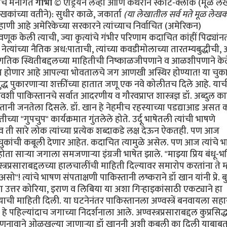
ांचे मनोगत
गाभा
© एड्रियन लेव्ही आणि कॅथरीन स्कॉट-क्लार्क (मूळ ल
कांच्या वतीने): सुधीर काळे, जकार्ता
(या लेखातील सर्व मते मूळ लेखकद
ून व आधीचे नियम रद्दबातल करून सर्वांपासून लपवून ठेवली. गुप्त माहिती मिळवण्याच्या क्रियेचीही धार बोथट करण्यात आली आणि परराष्ट्रखाते व संरक्षणखाते यासारख्या सरकारी खात्यांना जणू वेढून राष्ट्राध्यक्षांच्या तत्वांना पाठिंबा देण्यास, प्रतिनिधीसभेला डावलण्यास व देशाचे कायदे मोडण्यास भाग पाडण्यात आले होते. अमेरिकेच्या परराष्ट्रखात्याचा प्रवक्ता रिचर्ड बाऊचर याने डॉ खान प्रकरण म्हणजे पाकिस्तानी हुकूमशहा/राष्ट्राध्यक्ष मुशर्रफ यांच्या कसोटीचा क्षण असे वर्णन केले आहे. खान हे सर्व देशाचा मानबिंदू होते व त्यांचे नाव काढताच पाकिस्तानी नागरिकांची छाती गर्वाने फुगायची. पाकिस्तानला शिवणाच्या धारदार सुयासुद्धा बनवता येत नाहींत अशी मल्लीनाथी करणार्‍या डॉ खान यांनी अतीशय आधुनिक तंत्रज्ञानाचा वापर करून भारताच्या कुठल्याही शहरावर हल्ला करू शकणारी अण्वस्त्रे मोठ्या प्रमाणावर बनविण्याची एक "असेंब्ली लाईन" उभी केली व त्यांना पाकिस्तानी जनतेनेच "अणूबॉम्बचे पिताश्री" हा जणू एक किताबच दिला. फारच थोड्या लोकांना हे माहीत आहे की डॉ खान हे या अण्वस्त्र-उत्पादनाच्या प्रकल्पात अपघातानेच शिरले. पाकिस्तानात योग्यशी नोकरी न मिळाल्यामुळे ते चिडून उच्च शिक्षणासाठी युरोपला गेले व एका विश्वविद्यालयात प्रवेश मिळविण्याच्या रांगेत उभे असताना ’हेनी’ नावाच्या एका डच मुलीच्या प्रेमात पडले व तिच्याशी विवाहबद्ध झाले. एका गोर्‍या बाईचे पति म्हणून त्यांना एरवी मिळाली नसती अशी अतीशय संवेदनशील अशा गोपनीय क्षेत्रात भाषांतरकाराची नोकरी मिळाली व अण्वस्त्रांबद्दलची अतीशय गुप्त अशी माहिती त्यांच्या नजरेखालून जाऊ लागली. त्याचे महत्व समजल्यामुळे त्यांनी ती सर्व कागदपत्रे व ड्रॉइंग्ज चोरली व त्या कागदपत्रांनी भरलेले तीन पेटारे घेऊन ते पाकिस्तानात परत आले. जुल्फिकार अली भुत्तो यांच्या प्रोत्साहनाने ते अणूबॉम्ब बनवायच्या प्रोजेक्टचे प्रमुख झाले व मग त्या क्षेत्रात त्यांची व पाकिस्तानची प्रगती सुरू झाली. त्यानंतर पुढच्या वर्षापासून पाकिस्तानी अधिकारी व पाकिस्तानी दलाल/एजंट यांनी युरोप व उत्तर अमेरिकेत त्यांना हव्या असलेल्या यंत्रसामुग्री व इतर वस्तूंची जोरदार खरेदी सुरू केली. डॉ. खान हे सूत्रधाराचे व वेगवेगळ्या गटांमधील समन्वय ठेवण्याचे काम पहात होते व पश्चिम युरोपीमधील गुपचुपपणे अणूबॉम्ब बनविण्याचा कार्यक्रम राबवणार्‍या कंपन्यांतील वैज्ञानिक, कारखानदार, इंजिनियर व धातुशास्त्रज्ञ यांच्याबरोबरील मैत्री आणखी जवळची करून व त्यांच्याशी वागताना अतीशय गोडीगुलाबीचा वापर करून व त्यांच्यावर आपल्या गोड बोलण्याने एक तर्‍हेची छाप किंवा मोहिनी टाकून अशी सामग्री मिळवण्याच्या वाटेतील अडचणी दूर करत होते. जेंव्हा १९७७ साली भुत्तोंची पंतप्रधानपदावरून उचलबांगडी झाली, तेंव्हा हा अणूप्रकल्प नवे हुकूमशहा ज. झिया उल हक यांच्या अखत्यारीतील सैनिकी विभागाकडे जावा अशी अमेरिकन गुप्तचर संघटना सी.आय.ए.ची इच्छा होती. त्यामुळे खान यांचे जगभरच्या खरेदीमध्ये गुंतलेले गट पाकिस्तानी लष्करशहा व पाकिस्तानी गुप्तचर संघटना आय. एस. आय. यांच्या हुकुमाखाली आले. (म्हणजेच अमेरिकन गुप्तचर संघटना सी.आय.ए.ला या अणूबॉम्ब प्रकल्पाची कल्पना १९७७ पासून होती) पण तसे असले तरी पाकिस्तानच्या अणूबॉम्ब प्रकल्पाबद्दल जास्त माहिती असणे हे तोट्याचे ठरू लागले. जिमी कार्टर हे १९७७ सालची राष्ट्रपतीपदाची निवडणूक जिंकून अधिकारावर आले तेंव्हा जगातली अण्वस्त्रें कमी करायची हे ध्येय समोर ठेवूनच ते अधिकारावर आले होते. पण त्यांचे राष्ट्रीय सुऱक्षा सल्लागार बिन्यू ब्रेझिंस्की (Zbigniew Brzezinski) यांनी त्यांना त्यांची दिशा बदलायचा सल्ला दिला. पाकिस्तान हे राष्ट्र साम्यवादाविरुद्धच्या लढाईतील एक धक्काप्रतिबंधक (buffer) म्हणून उपयुक्त राष्ट्र असल्याचा कार्टर यांना सल्ला देण्यात आला व पाकिस्तानला या कामात राजी-खुषी सामील करून घेण्यासाठी त्या राष्ट्राचे मन वळविण्याचाही त्यांना सल्ला दिला. झियाच्या मनसुब्याला छुपा पाठिंबा देऊन मग त्याच्या मोबदल्यात अण्वस्त्रे बनवायची ही योजना होती! पाकिस्तानने जर रशियाचा प्रतिकार केला तर त्यांच्या अण्वस्त्रें बनविण्याच्या प्रकल्पाकडे अमेरिका दुर्ल़क्ष करेल असेही ज. झियांना सांगण्यात आले. १९८० साली कार्टर यांच्या जागी रेगन आले व त्यांनी कार्टर यांच्या अण्वस्त्रप्रसारबंदीच्या कार्यक्रमाला केरात काढले. राष्ट्रीय सुरक्षा समिती व सल्लागार यांचेही अवमूल्यन करण्यात आले व विल्यम केसी यांच्या नेतृत्वाखाली सी.आय.ए. ही संघटना सर्वेसर्वा झाली आणि गुप्तहेरखाते एक माहितीचे साधनच न रहाता ते एक प्रे. रेगन यांच्या धोरणाच्या समर्थनार्थ वापरायचे एक हत्यार बनले. त्यापाठोपाठ अमेरिकन अधिकारी पैसे घेऊन इस्लामाबादला पोचले व बरोबर हाही निरोप घेऊन आले कीं अमेरिका पाकिस्तानच्या वाढत्या अण्वस्त्रें बनविण्याच्या प्रकल्पाकडे काणाडोळा करेल. पण पुढे जसजसे पाकिस्तानच्या अण्वस्त्रनिर्मितीच्या प्रकल्पाचे रोपटे भराभर वाढू लागले तसतसे तो प्रकल्प गुप्त ठेवणे अवघड जाऊ लागले. प्रे. रेगन यांनी आशावादावर आधारित आक्रमकपणे तह/करार करण्याचा पायंडा मरगळलेल्या वॉशिंग्टनला आणला, पण उपयुक्ततेच्या व सोयीच्या तत्वावर जे परराष्ट्र धोरण सुरू केले गेले त्याचे रूपांतर झपाट्याने एका षड्यंत्रात झाले ज्यात अमेरिकेचे परराष्ट्रखातेही सामील झाले व पाकिस्तानच्या अण्वस्त्र-प्रकल्पाबद्दलच्या गुप्त बातम्यावर जे विरोध करतील त्यांच्या कामात अडथळेही आणू लागले. या सावळ्या गोंधळात पाकिस्तानने १९८३ साली स्फोटकें न वापरता केलेली अण्वस्त्रांची चांचणी (cold-testing), एवढेच नव्हे तर स्फोटकांसह चीनच्या मदतीने १९८४ साली केलेली चांचणीही (hot-testing) गुप्त ठेवण्यात अमेरिकेला यश मिळाले. पाकिस्तान व चीन या देशांमधील अण्वस्त्र-संबंधांना खोल गाडून टाकण्यातही रेगनच्या अधिकार्‍यांना यश मिळाले. यात चीनकडून मिळालेली बॉम्बची ड्रॉइंग्स, रेडियो आयसोटोप्स व इतर "हवी ती व हवी तितकी" तांत्रिक मदत यांचाही समावेश होता. याच्या मोबदल्यात चिनी आण्विक ऊर्जा कंत्राटदारांकडून अमेरिकन कंपन्यांनी कोट्यानुकोटी डॉलर्सची कंत्राटे मिळविली. जेंव्हा प्रे. रेगन यांची कारकीर्द १९८९ साली संपली तेंव्हा पाकिस्तानकडे चांचणी केलेली व वापरता येण्याजोगी अण्वस्त्रे होती. व या अस्त्रांच्या निर्मितीचा बहुतांश खर्च अमेरिकेकडून ’मदत’ म्हणून मिळालेल्या पैशातूनच झाला होता कारण ’मदत’ म्हणून मिळालेल्या पुंजीतले अब्जावधी डॉलर्स पाकिस्तानच्या लष्करशहांनी या कामाकडे वळविले होते. अमेरिकेच्या पेंटॅगॉनमधील अधिकारी पाकिस्तानचे रक्षक/वॉचमन ठरले. त्यांनी गुप्तहेरखात्यांचे अहवाल आपल्याला हवे तसे पुन्हा लिहिवले ज्यात पाकिस्तानच्या या अण्वस्त्रक्षमतेबद्दल जाणून-बुजून आहे त्यापेक्षा कमी आहे असे दाखविले गेले. तेही अशा वेळी कीं इस्लामाबाद व दिल्ली यांच्यातला संघर्ष अगदी निकरावर आला होत