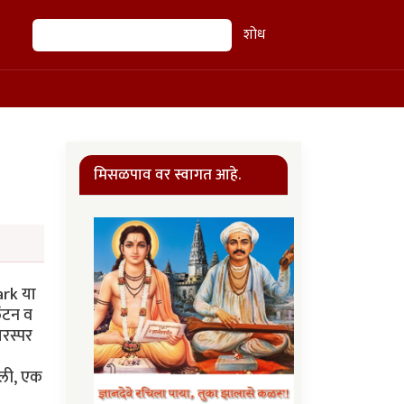
शोध
शोध
मिसळपाव वर स्वागत आहे.
ark या
िंटन व
परस्पर
केली, एक