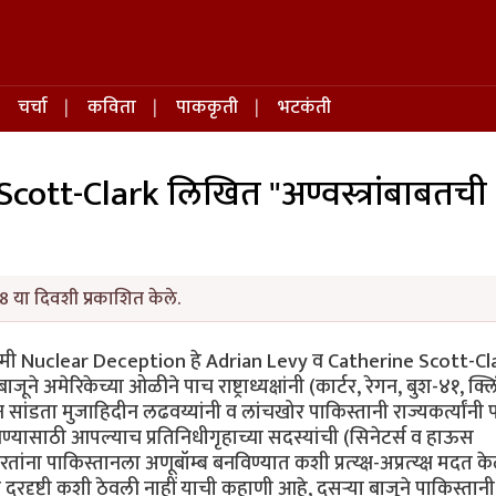
चर्चा
कविता
पाककृती
भटकंती
cott-Clark लिखित "अण्वस्त्रांबाबतची
8 या दिवशी प्रकाशित केले.
र्वी मी Nuclear Deception हे Adrian Levy व Catherine Scott-Cl
ूने अमेरिकेच्या ओळीने पाच राष्ट्राध्यक्षांनी (कार्टर, रेगन, बुश-४१, क्ल
ांडता मुजाहिदीन लढवय्यांनी व लांचखोर पाकिस्तानी राज्यकर्त्यांनी 
िण्यासाठी आपल्याच प्रतिनिधीगृहाच्या सदस्यांची (सिनेटर्स व हाऊस
करतांना पाकिस्तानला अणूबॉम्ब बनविण्यात कशी प्रत्य्क्ष-अप्रत्य्क्ष मदत 
दूरदृष्टी कशी ठेवली नाहीं याची कहाणी आहे, दुसर्‍या बाजूने पाकिस्तानी