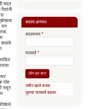
ुपी मदत
 पैशांनी
ारा
ूबॉम्बचा
सदस्य आगमन
े. मग
रावा.
सदस्यनाम
ला
वर कळले
ला
पासवर्ड
रकाशित
चायला
लॉग इन करा
सणार
 गोष्ट
नवीन खाते बनवा
झी नसून
तुमचा पासवर्ड बदला.
पर
ेरिकेचे