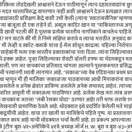
अमेरिकेला तोडदेखली आश्वासने देऊन पाठीमागून त्याच दहशतवाद्यांना छ
दत भारताविरुद्ध वापरणार नाहीं अशी आश्वासने देऊन प्रत्यक्षात त्याच
्यांसाठी प्रशिक्षण केंद्रे कशी उभी केली (त्यांना ’स्वातंत्र्यसैनिक’ म्हणण
या बाजूला ही एक तर्‍हेने डॉ. अब्दुल कादिर खान या "पाकिस्तानच्य अण
 खात्री पटली कीं हे पुस्तक प्रत्येक भारतीय नागरिकाने वाचलेच पाहिज
 मग वाटले कीं मी ते निम्मे संक्षिप्त करावे व त्याचा मराठीत अनुवाद क
ग मी लेव्ही व स्कॉट-क्लार्क यांचा ई-मेल शोधून काढला. पहिल्या निरोपा
्हीसाहेबांनी मला एक भारतीय प्रकाशकांचा पत्ता दिला. त्यांना लिहिल्या
टचे हक्क आहेत. पुन्हा लिहिल्यावर शेवटी व्हॅलरी डफ्फ या मॅडमकडून म
ली. पण जर वाचकांचा प्रतिसाद चांगला आल्याने पुस्तकरूपात प्रसिद्ध
ांची परवानगी घ्यावी लागणार आहे. "सकाळ"च्या वेब एडिशनवर प्रथम प्
ावा म्हणून मी ही मालिका 'सकाळ'ला पाठवायच्या आधी मिपाकरांना वा
ेले व अनेक क्षेत्रांत प्राविण्य असलेले अनेक सभासद आहेत. त्यांच्या
सुधारित आवृत्ती मी सकाळला पाठविणार आहे. प्रत्येक लेख जरा लांब अ
 वाचकांना जरासा "लंबी रेसका घोडा" ठरणार आहे! तरी माफ लरावे! एक
लेखनाशी प्रामाणिक ठेवले आहे. थोडक्यात इथे प्रदर्शित केलेली मतें मा
यींची आहेत. वाचा तर खाली या मालिकेचे पहिले पुष्प. या प्रस्तावना
स्तकात काय आहे याची थोडक्यात चर्चा केली आहे. हा प्रकल्प आपल्याला
[टीपः बुश-४१=अमेरिकेचे ४१वे अध्यक्ष जॉर्ज H. W. बुश व बुश-४३=अम