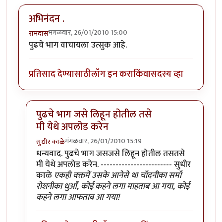
अभिनंदन .
मंगळवार, 26/01/2010 15:00
रामदास
पुढचे भाग वाचायला उत्सुक आहे.
प्रतिसाद देण्यासाठी
लॉग इन करा
किंवा
सदस्य व्हा
पुढचे भाग जसे लिहून होतील तसे
मी येथे अपलोड करेन
मंगळवार, 26/01/2010 15:19
सुधीर काळे
In reply to
अभिनंदन .
by
रामदास
धन्यवाद. पुढचे भाग जसजसे लिहून होतील तसतसे
मी येथे अपलोड करेन. ------------------------ सुधीर
काळे
एकही वक्तमें उसके आनेसे था चाँदनीका समाँ
रोशनीका धुआँ, कोई कहने लगा माहताब आ गया, कोई
कहने लगा आफताब आ गया!