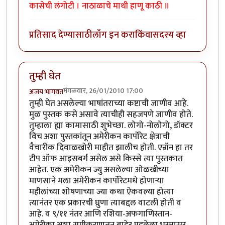
कासेची लंगोटी । नाठाळाचे माथी हाणू काठी ॥
प्रतिसाद देण्यासाठी
लॉग इन करा
किंवा
सदस्य व्हा
तुम्ही घेत
मंगळवार, 26/01/2010 17:00
अजय भागवत
तुम्ही घेत असलेल्या भाषांतराच्या कष्टाची जाणीव आहे.
मुळ पुस्तक कसे असावे त्याचीही सहजपणे जाणीव होते.
तुम्हाला ह्या कामासाठी शुभेच्छा. लोगो-नोलोगो, डॉक्टर
विच अशा पुस्तकांतून अमेरीकन कार्पोरेट क्षेत्राची
वैचारीक दिवाळखोरी माहीत झालीच होती. एन्रॉन हा तर
टीप ऑफ आइसबर्ग असेल असे किस्से त्या पुस्तकात
आहेत. एक अमेरीकन ज्यु असलेल्या ओळखीच्या
माणसाने मला अमेरीकन कार्पोरेटमधे होणार्‍या
महीलांच्या शोषणाच्या ज्या कथा ऐकवल्या होत्या
त्यानंतर एक प्रकारची घ्रुणा त्याबद्दल वाटली होती व
आहे. व ९/११ नंतर आणि रशिया-अफगाणिस्तान-
अमेरीका अशा समीकरणातून बाहेर पडलेला भस्मासूर