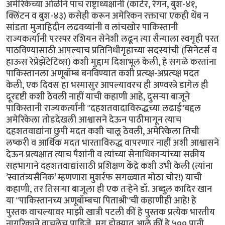
अमेरिकेच्या ओळीने पाच राष्ट्राध्यक्षांनी (कार्टर, रेगन, बुश-४१,
क्लिंटन व बुश-४३) कसेही करून अमेरिकन रक्ताचा एकही थेंब न
सांडता मुजाहिदीन लढवय्यांनी व लांचखोर पाकिस्तानी
राज्यकर्त्यांनी परस्पर रशियन सेनेशी लढून त्या सैन्याला स्वगृही परत
पाठविण्यासाठी आपल्याच प्रतिनिधीगृहाच्या सदस्यांची (सिनेटर्स व
हाऊस रेप्रेझेंटेटिव्स) कशी मुद्दाम दिशाभूल केली, हे सगळे करतांना
पाकिस्तानला अणूबॉम्ब बनविण्यात कशी प्रत्य्क्ष-अप्रत्य्क्ष मदत
केली, एक दिवस हा भस्मासुर आपल्यावरच ही अण्वस्त्रे डागेल ही
दूरदृष्टी कशी ठेवली नाहीं याची कहाणी आहे, दुसर्‍या बाजूने
पाकिस्तानी राज्यकर्त्यांनी "दहशतवादाविरुद्धच्या लढाई"बद्दल
अमेरिकेला तोडदेखली आश्वासने देऊन पाठीमागून त्याच
दहशतवाद्यांना छुपी मदत कशी चालू ठेवली, अमेरिकेला तिची
लष्करी व आर्थिक मदत भारताविरुद्ध वापरणार नाहीं अशी आश्वासने
देऊन प्रत्यक्षात त्याच पैशांनी व त्यांच्या सेनाधिकार्‍यांच्या सक्रीय
सहभागाने दहशतवाद्यांसाठी प्रशिक्षण केंद्रे कशी उभी केली (त्यांना
’स्वातंत्र्यसैनिक’ म्हणणारा मुशर्रफ सगळ्यात मोठा चोर!) याची
कहाणी, तर तिसर्‍या बाजूला ही एक तर्‍हेने डॉ. अब्दुल कादिर खान
या "पाकिस्तानच्य अणूबॉम्बचा पिताश्री"ची कहाणीही आहे! हे
पुस्तक वाचल्यावर माझी खात्री पटली कीं हे पुस्तक प्रत्येक भारतीय
नागरिकाने वाचलेच पाहिजे. मग डोक्यात आले कीं हे ५०० पानी