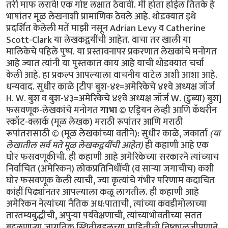
तरी माफ लरावे! एक गोष्ट लक्षात ठेवावी. मी होता होईल तितके हे
भाषांतर मूळ लेखनाशी प्रामाणिक ठेवले आहे. थोडक्यात इथे
प्रदर्शित केलेली मतें माझी नसून Adrian Levy व Catherine
Scott-Clark या लेखकद्वयींची आहेत. वाचा तर खाली या
मालिकेचे पहिले पुष्प. या प्रस्तावनापर प्रकरणात लेखकांचे मनोगत
आहे ज्यात त्यांनी या पुस्तकात काय आहे याची थोडक्यात चर्चा
केली आहे. हा प्रकल्प आपल्याला वाचनीय वाटेल अशी आशा आहे.
धन्यवाद. सुधीर काळे [टीपः बुश-४१=अमेरिकेचे ४१वे अध्यक्ष जॉर्ज
H. W. बुश व बुश-४३=अमेरिकेचे ४१वे अध्यक्ष जॉर्ज W. (डुब्या) बुश]
फसवणूक-लेखकांचे मनोगत
गाभा
© एड्रियन लेव्ही आणि कॅथरीन
स्कॉट-क्लार्क (मूळ लेखक) मराठी रूपांतर आणि मराठी
रूपांतरासाठी © (मूळ लेखकांच्या वतीने): सुधीर काळे, जकार्ता
(या
लेखातील सर्व मते मूळ लेखकद्वयींची आहेत)
ही कहाणी आहे एक घोर फसवणूकीची. ही कहाणी आहे अमेरिकेच्या सरकारने त्यांच्याच निर्वाचित (अमेरिकन) लोकप्रतिनिधींची (व सार्‍या जगाचीच) कशी घोर फसवणूक केली त्याची, ज्या कृत्यांचे गंभीर परिणाम कदाचित कांहीं पिढ्यांनतर आपल्याला कळू लागतील. ही कहाणी आहे अमेरिकन नेत्यांच्या नैतिक अध:पाताची, त्यांच्या कवडीमोलाच्या तारतम्यबुद्धीची, अपुर्‍या पर्यवेक्षणाची, त्यांच्याभोवतीच्या सतत बदलणार्‍या जागतिक स्थितीबद्दलच्या माहितीची निष्काळजीपणाने व आळशीपणाने केलेल्या विश्लेषणांची/पृथक्करणांची! या चुकांचा गंभीर परिणाम होणार आहे आपल्या भोवतालचे जग आणखी अस्थिर होण्यात! या चुका करून अमेरिकन व पश्चिम युरोपियन नेतृत्वाने जागतिक धर्मयुद्ध पुकारणार्‍या शक्तींच्या हातात जणू एक नवे कोलीतच दिले आहे. याची सर्वप्रथम प्रचीती आली ४ फेब्रूवारी २००४ रोजी! या दिवशी पाकिस्तानचे सर्वात आदरणीय व गौरवप्राप्त शास्त्रज्ञ डॉ. अब्दुल कादीर खान पाकिस्तान चित्रवाणीच्या पडद्यावर सार्‍या पाकिस्तानी जनतेला दिसले. डॉ. खान हे नेहमीच रहस्याच्या पडद्याआड असत कारण ते तीस वर्षाहून जास्त काळ पाकिस्तानच्या अण्वस्त्रनिर्मितीच्या "गुपचुप" कार्यक्रमात गुंतलेले होते. उर्दू भाषेतली त्यांची भाषणे सर्वसाधारणपणे सार्‍या पाकिस्तानी जनतेला समजत व ती सारे लोक त्यांच्या प्रत्येक शब्दाकडे लक्ष देऊन ऐकतही. पण आज पाकिस्तानी सरकारने जाहीर केले होते कीं ते त्यांच्या चुकांची कबूली देणार आहेत. कदाचित त्यामुळे असेल. पण आज त्यांचे भाषण त्यांच्या देशबांधवांना सहज समजणार्‍या उर्दू भाषेत न होता सार्‍या जगाला समजणार्‍या इंग्रजी भाषेत झाले. "माझ्या प्रिय बंधू-भगिनींनो" अशी सुरुवात करून त्यांनी स्वत:च्या अनधिकृत अण्वस्त्रप्रसाराबद्दलच्या हालचालींची माहिती दिल्यावर समारोप करतांना ते म्हणाले "अल्ला पाकिस्तानला सुरक्षित ठेवो, पाकिस्तान अमर असो"! त्यांचे भाषण संपताक्षणी पाकिस्तानी लष्कराने डॉ खान यांनी प्रे. बुश ज्यांना "अनिष्ट राष्ट्रांचा अक्ष" म्हणत (Axis of Evil) त्या उत्तर कोरिया, इराण व लिबिया या अशा गिर्‍हाइकांसाठी एकट्याने हा अण्वस्त्रप्रसाराचा काळा बाजार कसा चालवला होता याची माहिती दिली. या घटनेनंतर पाकिस्तानला अण्वस्त्रें बनवायला सहाय्य करून अमेरिकेने सार्‍या जगाची कशी फसवणूक केली हे पहिल्यांदाच जगाच्या निदर्शनाला आले. अण्वस्त्रप्रसाराबद्दल कुप्रसिद्ध असलेल्या व "टायफॉइड मेरी" या (अपमानास्पद) टोपणनावाने ओळखल्या जाणार्‍या डॉ खाननी अशी कबूली का दिली याबाबत सार्‍या जगात तावातावाने तर्क-कुतर्क सुरू झाले. कुणाला वाटले की त्यांच्या राजकीय किंवा धार्मिक श्रद्धांमुळे दिली, कुणाला वाटले की स्वत:ची इभ्रत वाढविण्यासाठी व स्थान बळकट करण्यासाठी? कुणा बदमाष राजवटीसाठी? अफगाणिस्तानमधील जिहाद्यांसाठी? ओसामा बिन लादेनसाठी? कीं युरोप-अमेरिकेत अणूबॉम्ब उडवू पहाणार्‍या अतिरेक्यांच्या टोळ्यांसाठी? अनेक वृत्तपत्रांत आलेल्या अग्रलेखांत कुणाच्या फायद्यासाठी त्यांनी हा कबूलीजबाब दिला असावा याबाबतही तर्‍हेतर्‍हेच्या अटकळी प्रसिद्ध झाल्या. प्रेसिडेंट जॉर्ज बुश यांनीही या फसवणुकीला जणू संमतीच दिली. कांहीं दिवसांनंतर ते म्हणाले, "खान यांनी त्यांचे सारे गुन्हे मान्य केले आहेत आणि त्यांचे या गुन्ह्यातील सहकारी आता या धंद्यातून बाहेर फेकले गेले आहेत. खान व त्यांचे छोटे टोळके अतीशय धक्कादायक गुन्ह्यांबद्दल दोषी आहेत. पण त्यांच्यावर खटला घालायची गरज दिसत नाहीं. बुश पुढे म्हणाले, "प्रेसिडेंट मुशर्रफ यांनी मला आश्वासन दिले आहे कीं ते खान यांच्या जालाबद्दलची (network) सर्व माहिती अमेरिकन सरकारला देतील व तो देश (पाकिस्तान) अशा अण्वस्त्रप्रसाराच्या मुळाशी असू दिला जाणार नाहीं." पाकिस्तान सरकारचे या घटनेवर इतके पूर्ण नियंत्रण आहे कीं खान व त्यांच्या सहकारी शास्त्रज्ञांना अमेरिकेत खटला घालण्यासाठी अमेरिकेच्या किंवा इतर पाश्चात्य राष्ट्रांच्या स्वाधीन करण्याची गरज नाहीं. सत्य परिस्थिती तर अशी होती कीं खान यांची कबूली एक दिशाभूल करण्यासाठी दिलेली कॢप्तीच होती. अण्वस्त्रांची काळी बाजारपेठ खान यांच्या नियंत्रणाखाली चालली तर होतीच, पण जाहीर व खासगी वक्तव्यात फरक असा होता कीं अशा तर्‍हेचा काळा बाजार एका व्यक्तीचे काम नव्हते तर हे काम एका राष्ट्राच्या (पाकिस्तानच्या) परराष्ट्रनीतीचा भाग होता व त्याचे पर्यवेक्षण पाकिस्तानी लष्करी अधिकार्‍यांची टोळी करत होती. वर हे राष्ट्र अमेरिकेच्या अतिरेक्यांविरुद्धच्या लढाईतील एक महत्वाचे दोस्त राष्ट्र म्हणून दुटप्पीपणे मिरवत होते. तीसेक वर्षें लागोपाठ सत्तेवर आलेल्या अमेरिकन सरकारांनी, मग ती रिपब्लिकन पक्षाची असोत किंवा डेमोक्रॅटिक पक्षाची असोत, तसेच इंग्लंड व इतर पाश्चात्य युरोपियन राष्ट्रांनी पाकिस्तानला अतीशय मर्यादित प्रसारण असलेले व निषिद्ध असे अण्वस्त्रांबद्दलचे तंत्रज्ञान मिळवू दिले होते. एका अनर्थपूर्ण युगात पाकिस्तानने हे निषिद्ध तंत्रज्ञान कसे अनिष्ट राष्ट्रांना विकण्यात पुढाकार घेतला ही माहिती महत्वाची सरकारी साधने चुकीच्या दिशेने वापरून व आधीचे नियम रद्दबातल करून सर्वांपासून लपवून ठेवली. गुप्त माहिती मिळवण्याच्या क्रियेचीही धार बोथट करण्यात आली आणि परराष्ट्रखाते व संरक्षणखाते यासारख्या सरकारी खात्यांना जणू वेढून राष्ट्राध्यक्षांच्या तत्वांना पाठिंबा देण्यास, प्रतिनिधीसभेला डावलण्यास व देशाचे कायदे मोडण्यास भाग पाडण्यात आले होते. अमेरिकेच्या परराष्ट्रखात्याचा प्रवक्ता रिचर्ड बाऊचर याने डॉ खान प्रकरण म्हणजे पाकिस्तानी हुकूमशहा/राष्ट्राध्यक्ष मुशर्रफ यांच्या कसोटीचा क्षण असे वर्णन केले आहे. खान हे सर्व देशाचा मानबिंदू होते व त्यांचे नाव काढताच पाकिस्तानी नागरिकांची छाती गर्वाने फुगायची. पाकिस्तानला शिवणाच्या धारदार सुयासुद्धा बनवता येत नाहींत अशी मल्लीनाथी करणार्‍या डॉ खान यांनी अतीशय आधुनिक तंत्रज्ञानाचा वापर करून भारताच्या कुठल्याही शहरावर हल्ला करू शकणारी अण्वस्त्रे मोठ्या प्रमाणावर बनविण्याची एक "असेंब्ली लाईन" उभी केली व त्यांना पाकिस्तानी जनतेनेच "अणूबॉम्बचे पिताश्री" हा जणू एक किताबच दिला. फारच थोड्या लोकांना हे माहीत आहे की डॉ खान हे या अण्वस्त्र-उत्पादनाच्या प्रकल्पात अपघातानेच शिरले. पाकिस्तानात योग्यशी नोकरी न मिळाल्यामुळे ते चिडून उच्च शिक्षणासाठी युरोपला गेले व एका विश्वविद्यालयात प्रवेश मिळविण्याच्या रांगेत उभे असताना ’हेनी’ नावाच्या एका डच मुलीच्या प्रेमात पडले व तिच्याशी विवाहबद्ध झाले. एका गोर्‍या बाईचे पति म्हणून त्यांना एरवी मिळाली नसती अशी अतीशय संवेदनशील अशा गोपनीय क्षेत्रात भाषांतरकाराची नोकरी मिळाली व अण्वस्त्रांबद्दलची अतीशय गुप्त अशी माहिती त्यांच्या नजरेखालून जाऊ लागली. त्याचे महत्व समजल्यामुळे त्यांनी ती सर्व कागदपत्रे व ड्रॉइंग्ज चोरली व त्या कागदपत्रांनी भरलेले तीन पेटारे घेऊन ते पाकिस्तानात परत आले. जुल्फिकार अली भुत्तो यांच्या प्रोत्साहनाने ते अणूबॉम्ब बनवायच्या प्रोजेक्टचे प्रमुख झाले व मग त्या क्षेत्रात त्यांची व पाकिस्तानची प्रगती सुरू झाली. त्यानंतर पुढच्या वर्षापासून पाकिस्तानी अधिकारी व पाकिस्तानी दलाल/एजंट यांनी युरोप व उत्तर अमेरिकेत त्यांना हव्या असलेल्या यंत्रसामुग्री व इतर वस्तूंची जोरदार खरेदी सुरू केली. डॉ. खान हे सूत्रधाराचे व वेगवेगळ्या गटांमधील समन्वय ठेवण्याचे काम पहात होते व पश्चिम युरोपीमधील गुपचुपपणे अणूबॉम्ब बनविण्याचा कार्यक्रम राबवणार्‍या कंपन्यांतील वैज्ञानिक, कारखानदार, इंजिनियर व धातुशास्त्रज्ञ यांच्याबरोबरील मैत्री आणखी जवळची करून व त्यांच्याशी वागताना अतीशय गोडीगुलाबीचा वापर करून व त्यांच्यावर आपल्या गोड बोलण्याने एक तर्‍हेची छाप किंवा मोहिनी टाकून अशी सामग्री मिळवण्याच्या वाटेतील अडचणी दूर करत होते. जेंव्हा १९७७ साली भुत्तोंची पंतप्रधानपदावरून उचलबांगडी झाली, तेंव्हा हा अणूप्रकल्प नवे हुकूमशहा ज. झिया उल हक यांच्या अखत्यारीतील सैनिकी विभागाकडे जावा अशी अमेरिकन गुप्तचर संघटना सी.आय.ए.ची इच्छा होती. त्यामुळे खान यांचे जगभरच्या खरेदीमध्ये गुंतलेले गट पाकिस्तानी लष्करशहा व पाकिस्तानी गुप्तचर संघटना आय. एस. आय. यांच्या हुकुमाखाली आले. (म्हणजेच अमेरिकन गुप्तचर संघटना सी.आय.ए.ला या अणूबॉम्ब प्रकल्पाची कल्पना १९७७ पासून होती) पण तसे असले तरी पाकिस्तानच्या अणूबॉम्ब प्रकल्पाबद्दल जास्त माहिती असणे हे तोट्याचे ठरू लागले. जिमी कार्टर हे १९७७ सालची राष्ट्रपतीपदाची निवडणूक जिंकून अधिकारावर आले तेंव्हा जगातली अण्वस्त्रें कमी करायची हे ध्येय समोर ठेवूनच ते अधिकारावर आले होते. पण त्यांचे राष्ट्रीय सुऱक्षा सल्लागार बिन्यू ब्रेझिंस्की (Zbigniew Brzezinski) यांनी त्यांना त्यांची दिशा बदलायचा सल्ला दिला. पाकिस्तान हे राष्ट्र साम्यवादाविरुद्धच्या लढाईतील एक धक्काप्रतिबंधक (buffer) म्हणून उपयुक्त राष्ट्र असल्याचा कार्टर यांना सल्ला देण्यात आला व पाकिस्तानला या कामात राजी-खुषी सामील करून घेण्यासाठी त्या राष्ट्राचे मन वळविण्याचाही त्यांना सल्ला दिला. झियाच्या मनसुब्याला छुपा पाठिंबा देऊन मग त्याच्या मोबदल्यात अण्वस्त्रे बनवायची ही योजना होती! पाकिस्तानने जर रशियाचा प्रतिकार केला तर त्यांच्या अण्वस्त्रें बनविण्याच्या प्रकल्पाकडे अमेरिका दुर्ल़क्ष करेल असेही ज. झियांना सांगण्यात आले. १९८० साली कार्टर यांच्या जागी रेगन आले व त्यांनी कार्टर यांच्या अण्वस्त्रप्रसारबंदीच्या कार्यक्रमाला केरात काढले. राष्ट्रीय सुरक्षा समिती व सल्लागार यांचेही अवमूल्यन करण्यात आले व विल्यम केसी यांच्या नेतृत्वाखाली सी.आय.ए. ही संघटना सर्वेसर्वा झाली आणि गुप्तहेरखाते एक माहितीचे साधनच न रहाता ते एक प्रे. रेगन यांच्या धोरणाच्या समर्थनार्थ वापरायचे एक हत्यार बनले. त्यापाठोपाठ अमेरिकन अधिकारी पैसे घेऊन इस्लामाबादला पोचले व बरोबर हाही निरोप घेऊन आले कीं अमेरिका पाकिस्तानच्या वाढत्या अण्वस्त्रें बनविण्याच्या प्रकल्पाकडे काणाडोळा करेल. पण पुढे जसजसे पाकिस्तानच्या अण्वस्त्रनिर्मितीच्या प्रकल्पाचे रोपटे भराभर वाढू लागले तसतसे तो प्रकल्प गुप्त ठेवणे अवघड जाऊ लागले. प्रे. रेगन यांनी आशावादावर आधारित आक्रमकपणे तह/करार करण्याचा पायंडा मरगळलेल्या वॉशिंग्टनला आणला, पण उपयुक्ततेच्या व सोयीच्या तत्वावर जे परराष्ट्र धोरण सुरू केले गेले त्याचे रूपांतर झपाट्याने एका षड्यंत्रात झाले ज्यात अमेरिकेचे परराष्ट्रखातेही सामील झाले व पाकिस्तानच्या अण्वस्त्र-प्रकल्पाबद्दलच्या गुप्त बातम्यावर जे विरोध करतील त्यांच्या कामात अडथळेही आणू लागले. या सावळ्या गोंधळात पाकिस्तानने १९८३ साली स्फोटकें न वापरता केलेली अण्वस्त्रांची चांचणी (cold-testing), एवढेच नव्हे तर स्फोटकांसह चीनच्या मदतीने १९८४ साली केलेली चांचणीही (hot-testing) गुप्त ठेवण्यात अमेरिकेला यश मिळाले. पाकिस्तान व चीन या देशांमधील अण्वस्त्र-संबंधांना खोल गाडून टाकण्यातही रेगनच्या अधिकार्‍यांना यश मिळाले. यात चीनकडून मिळालेली बॉम्बची ड्रॉइंग्स, रेडियो आयसोटोप्स व इतर "हवी ती व हवी तितकी" तांत्रिक मदत यांचाही समावेश होता. याच्या मोबदल्यात चिनी आण्विक ऊर्जा कंत्राटदारांकडून अमेरिकन कंपन्यांनी कोट्यानुकोटी डॉलर्सची कंत्राटे मिळविली. जेंव्हा प्रे. रेगन यांची कारकीर्द १९८९ साली संपली तेंव्हा पाकिस्तानकडे चांचणी केलेली व वापरता येण्याजोगी अण्वस्त्रे होती. व या अस्त्रांच्या निर्मितीचा बहुतांश खर्च अमेरिकेकडून ’मदत’ म्हणून मिळालेल्या पैशातूनच झाला होता कारण ’मदत’ म्हणून मिळालेल्या पुंजीतले अब्जावधी डॉलर्स पाकिस्तानच्या लष्करशहांनी या कामाकडे वळविले होते. अमेरिकेच्या पेंटॅगॉनमधील अधिकारी पाकिस्तानचे रक्षक/वॉचमन ठरले. त्यांनी गुप्तहेरखात्यांचे अहवाल आपल्याला हवे तसे पुन्हा लिहिवले ज्यात पाकिस्तानच्या या अण्वस्त्रक्षमतेबद्दल जाणून-बुजून आहे त्यापेक्षा कमी आहे असे दाखविले गेले. तेही अशा वेळी कीं इस्लामाबाद व दिल्ली यांच्यातला संघर्ष अगदी निकरावर आला होत