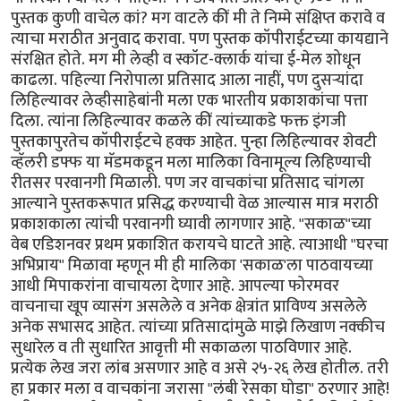
पुस्तक कुणी वाचेल कां? मग वाटले कीं मी ते निम्मे संक्षिप्त करावे व
त्याचा मराठीत अनुवाद करावा. पण पुस्तक कॉपीराईटच्या कायद्याने
संरक्षित होते. मग मी लेव्ही व स्कॉट-क्लार्क यांचा ई-मेल शोधून
काढला. पहिल्या निरोपाला प्रतिसाद आला नाहीं, पण दुसर्‍यांदा
लिहिल्यावर लेव्हीसाहेबांनी मला एक भारतीय प्रकाशकांचा पत्ता
दिला. त्यांना लिहिल्यावर कळले कीं त्यांच्याकडे फक्त इंगजी
पुस्तकापुरतेच कॉपीराईटचे हक्क आहेत. पुन्हा लिहिल्यावर शेवटी
व्हॅलरी डफ्फ या मॅडमकडून मला मालिका विनामूल्य लिहिण्याची
रीतसर परवानगी मिळाली. पण जर वाचकांचा प्रतिसाद चांगला
आल्याने पुस्तकरूपात प्रसिद्ध करण्याची वेळ आल्यास मात्र मराठी
प्रकाशकाला त्यांची परवानगी घ्यावी लागणार आहे. "सकाळ"च्या
वेब एडिशनवर प्रथम प्रकाशित करायचे घाटते आहे. त्याआधी "घरचा
अभिप्राय" मिळावा म्हणून मी ही मालिका 'सकाळ'ला पाठवायच्या
आधी मिपाकरांना वाचायला देणार आहे. आपल्या फोरमवर
वाचनाचा खूप व्यासंग असलेले व अनेक क्षेत्रांत प्राविण्य असलेले
अनेक सभासद आहेत. त्यांच्या प्रतिसादांमुळे माझे लिखाण नक्कीच
सुधारेल व ती सुधारित आवृत्ती मी सकाळला पाठविणार आहे.
प्रत्येक लेख जरा लांब असणार आहे व असे २५-२६ लेख होतील. तरी
हा प्रकार मला व वाचकांना जरासा "लंबी रेसका घोडा" ठरणार आहे!