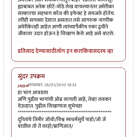
ह्याबाबत अनेक छोटे-मोठे लेख वाचल्यानंतर अमेरीका
सरकारचा सहभाग कॉज की इफेक्ट हे समजले होतेच.
तरीही सगळ्या देशात असतात तसे जागरुक नागरीक
अमेरीकेतही आहेत आणी त्यांच्यापैकीच एका द्वयीने
जीवाला उदार होऊन हे लिखाण केले आहे असे वाटले.
प्रतिसाद देण्यासाठी
लॉग इन करा
किंवा
सदस्य व्हा
सुंदर उपक्रम
मंगळवार, 26/01/2010 18:33
jaypal
हा भाग आवडला
अणि पुढील भागांची ओढ लागली आहे, तेव्हा लवकर
येऊद्यात. पुढील लिखाणास शुभेच्छा
***************************************************
दुरितांचे तिमीर जोवो/विश्व स्वधर्मसुर्ये पाहो/जो जें
वाछील तो तें लाहो/प्राणिजात/