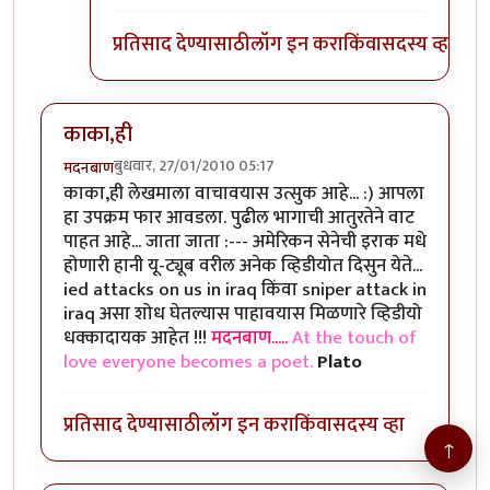
प्रतिसाद देण्यासाठी
लॉग इन करा
किंवा
सदस्य व्हा
काका,ही
बुधवार, 27/01/2010 05:17
मदनबाण
काका,ही लेखमाला वाचावयास उत्सुक आहे... :) आपला
हा उपक्रम फार आवडला. पुढील भागाची आतुरतेने वाट
पाहत आहे... जाता जाता :--- अमेरिकन सेनेची इराक मधे
होणारी हानी यू-ट्यूब वरील अनेक व्हिडीयोत दिसुन येते...
ied attacks on us in iraq किंवा sniper attack in
iraq असा शोध घेतल्यास पाहावयास मिळणारे व्हिडीयो
धक्कादायक आहेत !!!
मदनबाण.....
At the touch of
love everyone becomes a poet.
Plato
प्रतिसाद देण्यासाठी
लॉग इन करा
किंवा
सदस्य व्हा
↑