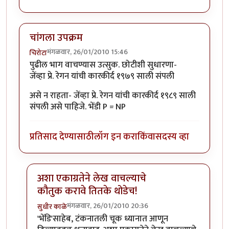
चांगला उपक्रम
मंगळवार, 26/01/2010 15:46
चिरोटा
पुढील भाग वाचण्यास उत्सुक. छोटीशी सुधारणा-
जेंव्हा प्रे. रेगन यांची कारकीर्द १९७९ साली संपली
असे न राहता- जेंव्हा प्रे. रेगन यांची कारकीर्द १९८९ साली
संपली असे पाहिजे. भेंडी P = NP
प्रतिसाद देण्यासाठी
लॉग इन करा
किंवा
सदस्य व्हा
अशा एकाग्रतेने लेख वाचल्याचे
कौतुक करावे तितके थोडेच!
मंगळवार, 26/01/2010 20:36
सुधीर काळे
In reply to
चांगला उपक्रम
by
चिरोटा
'भेंडि'साहेब, टंकनातली चूक ध्यानात आणून