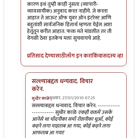
कारण इथं तुम्ही काही नुसता (व्यापारी-
व्यावसायीक) अनुवाद करत नाहीये. जे करता
आहात ते आऊट ऑफ युवर ओन इंटरेस्ट आणि
बहुतांशी सार्वजनिक हितार्थ म्हणता येईल अशा
हेतूंतून करीत आहात. फक्त मते मांडलीत तर ती
वेगळी ठेवा इतकेच मला सुचवायचे आहे.
प्रतिसाद देण्यासाठी
लॉग इन करा
किंवा
सदस्य व्हा
सल्ल्याबद्दल धन्यवाद. विचार
करेन.
बुधवार, 27/01/2010 07:25
सुधीर काळे
In reply to
ठीक आहे
by
श्रावण मोडक
सल्ल्याबद्दल धन्यवाद. विचार करेन. ------------
------------ सुधीर काळे
एकही वक्तमें उसके
आनेसे था चाँदनीका समाँ रोशनीका धुआँ, कोई
कहने लगा माहताब आ गया, कोई कहने लगा
आफताब आ गया!