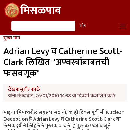
Skip to main content
मिसळपाव
शोध
शोध
मुख्य पान
Adrian Levy व Catherine Scott-
Clark लिखित "अण्वस्त्रांबाबतची
फसवणूक"
लेखक
सुधीर काळे
यांनी मंगळवार, 26/01/2010 14:38 या दिवशी प्रकाशित केले.
माझ्या 'मिपा'वरील सहसभासदांनो, कांहीं दिवसापूर्वी मी Nuclear
Deception हे Adrian Levy व Catherine Scott-Clark या
लेखकद्वयीने लिहिलेले पुस्तक वाचले. हे पुस्तक एका बाजूने