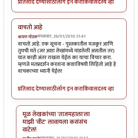
प्रतिसाद देण्यासाठी
लॉग इन करा
किंवा
सदस्य व्हा
वाचतो आहे
मंगळवार, 26/01/2010 21:41
श्रावण मोडक
वाचतो आहे. एक सूचना - पुस्तकातील मजकूर आणि
तुमची मते (जर अशा लेखांमध्ये मांडलेली असतील तर)
यात काही अंतर राखता येईल का याचा विचार करा.
म्हणजे मतप्रदर्शन करताना कशाविषयी लिहितो आहे हे
वाचकाच्या ध्यानी येईल!
प्रतिसाद देण्यासाठी
लॉग इन करा
किंवा
सदस्य व्हा
मूळ लेखकांच्या 'ताजमहाला'ला
माझी 'वीट' लावायला कसंसंच
वाटेल!