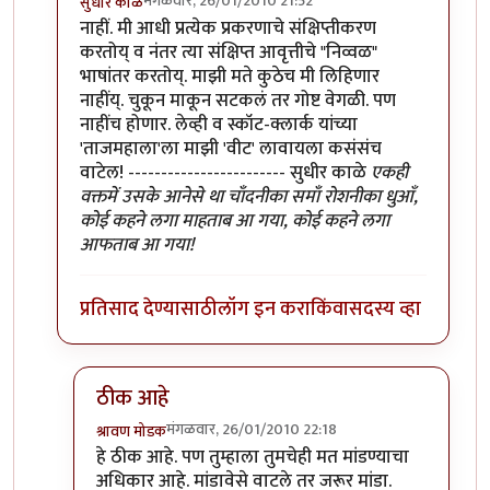
मंगळवार, 26/01/2010 21:52
सुधीर काळे
In reply to
वाचतो आहे
by
श्रावण मोडक
नाहीं. मी आधी प्रत्येक प्रकरणाचे संक्षिप्तीकरण
करतोय् व नंतर त्या संक्षिप्त आवृत्तीचे "निव्वळ"
भाषांतर करतोय्. माझी मते कुठेच मी लिहिणार
नाहींय्. चुकून माकून सटकलं तर गोष्ट वेगळी. पण
नाहींच होणार. लेव्ही व स्कॉट-क्लार्क यांच्या
'ताजमहाला'ला माझी 'वीट' लावायला कसंसंच
वाटेल! ------------------------ सुधीर काळे
एकही
वक्तमें उसके आनेसे था चाँदनीका समाँ रोशनीका धुआँ,
कोई कहने लगा माहताब आ गया, कोई कहने लगा
आफताब आ गया!
प्रतिसाद देण्यासाठी
लॉग इन करा
किंवा
सदस्य व्हा
ठीक आहे
मंगळवार, 26/01/2010 22:18
श्रावण मोडक
In reply to
मूळ लेखकांच्या 'ताजमहाला'ला माझी 'वीट' ल
हे ठीक आहे. पण तुम्हाला तुमचेही मत मांडण्याचा
अधिकार आहे. मांडावेसे वाटले तर जरूर मांडा.