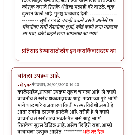
दिल्याबद्दल धन्यवाद. अशा एकाग्रतेने लेख वाचल्याचे
कौतुक करावे तितके थोडेच! मलाही बरे वाटले. चूक
दुरुस्त केली आहे. पुनश्च धन्यवाद देतो. ---------------
--------- सुधीर काळे
एकही वक्तमें उसके आनेसे था
चाँदनीका समाँ रोशनीका धुआँ, कोई कहने लगा माहताब
आ गया, कोई कहने लगा आफताब आ गया!
प्रतिसाद देण्यासाठी
लॉग इन करा
किंवा
सदस्य व्हा
चांगला उपक्रम आहे.
मंगळवार, 26/01/2010 16:20
प्रमोद देव
काळेसाहेब,आपला उपक्रम खूपच चांगला आहे. जे काही
वाचतोय ते खरंच धक्कादायक आहे. पडद्याच्या पुढे आणि
मागे चालणारे राजकारण किती परस्परविरोधी असते हे
आता सर्वांना ठाऊक झालेले आहे. तरीही हे जे काही
वाचतोय ते खरोखरच अकल्पित असे आहे आणि
तितकेच सुरस देखिल आहे. असेच लिहिते राहा. आम्ही
वाचायला उत्सुक आहोत. **********
भले तर देऊ