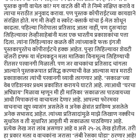
पुस्तक कुणी वाचेल कां? मग वाटले कीं मी ते निम्मे संक्षिप्त करावे व
त्याचा मराठीत अनुवाद करावा. पण पुस्तक कॉपीराईटच्या कायद्याने
संरक्षित होते. मग मी लेव्ही व स्कॉट-क्लार्क यांचा ई-मेल शोधून
काढला. पहिल्या निरोपाला प्रतिसाद आला नाहीं, पण दुसर्‍यांदा
लिहिल्यावर लेव्हीसाहेबांनी मला एक भारतीय प्रकाशकांचा पत्ता
दिला. त्यांना लिहिल्यावर कळले कीं त्यांच्याकडे फक्त इंगजी
पुस्तकापुरतेच कॉपीराईटचे हक्क आहेत. पुन्हा लिहिल्यावर शेवटी
व्हॅलरी डफ्फ या मॅडमकडून मला मालिका विनामूल्य लिहिण्याची
रीतसर परवानगी मिळाली. पण जर वाचकांचा प्रतिसाद चांगला
आल्याने पुस्तकरूपात प्रसिद्ध करण्याची वेळ आल्यास मात्र मराठी
प्रकाशकाला त्यांची परवानगी घ्यावी लागणार आहे. "सकाळ"च्या
वेब एडिशनवर प्रथम प्रकाशित करायचे घाटते आहे. त्याआधी "घरचा
अभिप्राय" मिळावा म्हणून मी ही मालिका 'सकाळ'ला पाठवायच्या
आधी मिपाकरांना वाचायला देणार आहे. आपल्या फोरमवर
वाचनाचा खूप व्यासंग असलेले व अनेक क्षेत्रांत प्राविण्य असलेले
अनेक सभासद आहेत. त्यांच्या प्रतिसादांमुळे माझे लिखाण नक्कीच
सुधारेल व ती सुधारित आवृत्ती मी सकाळला पाठविणार आहे.
प्रत्येक लेख जरा लांब असणार आहे व असे २५-२६ लेख होतील. तरी
हा प्रकार मला व वाचकांना जरासा "लंबी रेसका घोडा" ठरणार आहे!