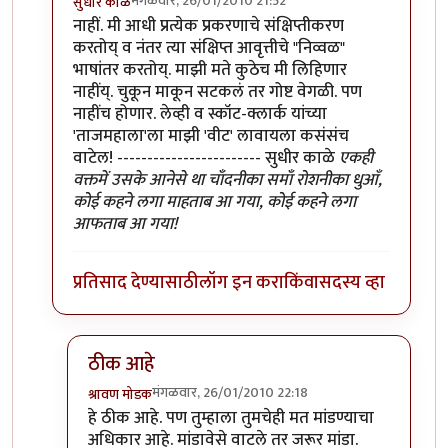
मंगळवार, 26/01/2010 21:52
सुधीर काळे
In reply to
वाचतो आहे
by
श्रावण मोडक
नाहीं. मी आधी प्रत्येक प्रकरणाचे संक्षिप्तीकरण
करतोय् व नंतर त्या संक्षिप्त आवृत्तीचे "निव्वळ"
भाषांतर करतोय्. माझी मते कुठेच मी लिहिणार
नाहींय्. चुकून माकून सटकलं तर गोष्ट वेगळी. पण
नाहींच होणार. लेव्ही व स्कॉट-क्लार्क यांच्या
'ताजमहाला'ला माझी 'वीट' लावायला कसंसंच
वाटेल! ------------------------ सुधीर काळे
एकही
वक्तमें उसके आनेसे था चाँदनीका समाँ रोशनीका धुआँ,
कोई कहने लगा माहताब आ गया, कोई कहने लगा
आफताब आ गया!
प्रतिसाद देण्यासाठी
लॉग इन करा
किंवा
सदस्य व्हा
ठीक आहे
मंगळवार, 26/01/2010 22:18
श्रावण मोडक
In reply to
मूळ लेखकांच्या 'ताजमहाला'ला माझी 'वीट' ल
हे ठीक आहे. पण तुम्हाला तुमचेही मत मांडण्याचा
अधिकार आहे. मांडावेसे वाटले तर जरूर मांडा.