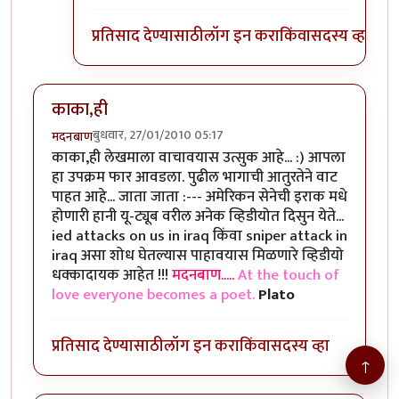
प्रतिसाद देण्यासाठी
लॉग इन करा
किंवा
सदस्य व्हा
काका,ही
बुधवार, 27/01/2010 05:17
मदनबाण
काका,ही लेखमाला वाचावयास उत्सुक आहे... :) आपला
हा उपक्रम फार आवडला. पुढील भागाची आतुरतेने वाट
पाहत आहे... जाता जाता :--- अमेरिकन सेनेची इराक मधे
होणारी हानी यू-ट्यूब वरील अनेक व्हिडीयोत दिसुन येते...
ied attacks on us in iraq किंवा sniper attack in
iraq असा शोध घेतल्यास पाहावयास मिळणारे व्हिडीयो
धक्कादायक आहेत !!!
मदनबाण.....
At the touch of
love everyone becomes a poet.
Plato
प्रतिसाद देण्यासाठी
लॉग इन करा
किंवा
सदस्य व्हा
↑