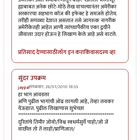
ह्याबाबत अनेक छोटे-मोठे लेख वाचल्यानंतर अमेरीका
सरकारचा सहभाग कॉज की इफेक्ट हे समजले होतेच.
तरीही सगळ्या देशात असतात तसे जागरुक नागरीक
अमेरीकेतही आहेत आणी त्यांच्यापैकीच एका द्वयीने
जीवाला उदार होऊन हे लिखाण केले आहे असे वाटले.
प्रतिसाद देण्यासाठी
लॉग इन करा
किंवा
सदस्य व्हा
सुंदर उपक्रम
मंगळवार, 26/01/2010 18:33
jaypal
हा भाग आवडला
अणि पुढील भागांची ओढ लागली आहे, तेव्हा लवकर
येऊद्यात. पुढील लिखाणास शुभेच्छा
***************************************************
दुरितांचे तिमीर जोवो/विश्व स्वधर्मसुर्ये पाहो/जो जें
वाछील तो तें लाहो/प्राणिजात/