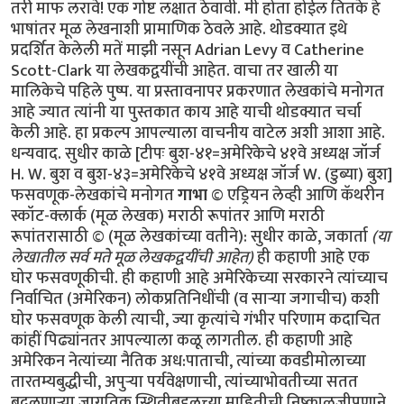
तरी माफ लरावे! एक गोष्ट लक्षात ठेवावी. मी होता होईल तितके हे
भाषांतर मूळ लेखनाशी प्रामाणिक ठेवले आहे. थोडक्यात इथे
प्रदर्शित केलेली मतें माझी नसून Adrian Levy व Catherine
Scott-Clark या लेखकद्वयींची आहेत. वाचा तर खाली या
मालिकेचे पहिले पुष्प. या प्रस्तावनापर प्रकरणात लेखकांचे मनोगत
आहे ज्यात त्यांनी या पुस्तकात काय आहे याची थोडक्यात चर्चा
केली आहे. हा प्रकल्प आपल्याला वाचनीय वाटेल अशी आशा आहे.
धन्यवाद. सुधीर काळे [टीपः बुश-४१=अमेरिकेचे ४१वे अध्यक्ष जॉर्ज
H. W. बुश व बुश-४३=अमेरिकेचे ४१वे अध्यक्ष जॉर्ज W. (डुब्या) बुश]
फसवणूक-लेखकांचे मनोगत
गाभा
© एड्रियन लेव्ही आणि कॅथरीन
स्कॉट-क्लार्क (मूळ लेखक) मराठी रूपांतर आणि मराठी
रूपांतरासाठी © (मूळ लेखकांच्या वतीने): सुधीर काळे, जकार्ता
(या
लेखातील सर्व मते मूळ लेखकद्वयींची आहेत)
ही कहाणी आहे एक घोर फसवणूकीची. ही कहाणी आहे अमेरिकेच्या सरकारने त्यांच्याच निर्वाचित (अमेरिकन) लोकप्रतिनिधींची (व सार्‍या जगाचीच) कशी घोर फसवणूक केली त्याची, ज्या कृत्यांचे गंभीर परिणाम कदाचित कांहीं पिढ्यांनतर आपल्याला कळू लागतील. ही कहाणी आहे अमेरिकन नेत्यांच्या नैतिक अध:पाताची, त्यांच्या कवडीमोलाच्या तारतम्यबुद्धीची, अपुर्‍या पर्यवेक्षणाची, त्यांच्याभोवतीच्या सतत बदलणार्‍या जागतिक स्थितीबद्दलच्या माहितीची निष्काळजीपणाने व आळशीपणाने केलेल्या विश्लेषणांची/पृथक्करणांची! या चुकांचा गंभीर परिणाम होणार आहे आपल्या भोवतालचे जग आणखी अस्थिर होण्यात! या चुका करून अमेरिकन व पश्चिम युरोपियन नेतृत्वाने जागतिक धर्मयुद्ध पुकारणार्‍या शक्तींच्या हातात जणू एक नवे कोलीतच दिले आहे. याची सर्वप्रथम प्रचीती आली ४ फेब्रूवारी २००४ रोजी! या दिवशी पाकिस्तानचे सर्वात आदरणीय व गौरवप्राप्त शास्त्रज्ञ डॉ. अब्दुल कादीर खान पाकिस्तान चित्रवाणीच्या पडद्यावर सार्‍या पाकिस्तानी जनतेला दिसले. डॉ. खान हे नेहमीच रहस्याच्या पडद्याआड असत कारण ते तीस वर्षाहून जास्त काळ पाकिस्तानच्या अण्वस्त्रनिर्मितीच्या "गुपचुप" कार्यक्रमात गुंतलेले होते. उर्दू भाषेतली त्यांची भाषणे सर्वसाधारणपणे सार्‍या पाकिस्तानी जनतेला समजत व ती सारे लोक त्यांच्या प्रत्येक शब्दाकडे लक्ष देऊन ऐकतही. पण आज पाकिस्तानी सरकारने जाहीर केले होते कीं ते त्यांच्या चुकांची कबूली देणार आहेत. कदाचित त्यामुळे असेल. पण आज त्यांचे भाषण त्यांच्या देशबांधवांना सहज समजणार्‍या उर्दू भाषेत न होता सार्‍या जगाला समजणार्‍या इंग्रजी भाषेत झाले. "माझ्या प्रिय बंधू-भगिनींनो" अशी सुरुवात करून त्यांनी स्वत:च्या अनधिकृत अण्वस्त्रप्रसाराबद्दलच्या हालचालींची माहिती दिल्यावर समारोप करतांना ते म्हणाले "अल्ला पाकिस्तानला सुरक्षित ठेवो, पाकिस्तान अमर असो"! त्यांचे भाषण संपताक्षणी पाकिस्तानी लष्कराने डॉ खान यांनी प्रे. बुश ज्यांना "अनिष्ट राष्ट्रांचा अक्ष" म्हणत (Axis of Evil) त्या उत्तर कोरिया, इराण व लिबिया या अशा गिर्‍हाइकांसाठी एकट्याने हा अण्वस्त्रप्रसाराचा काळा बाजार कसा चालवला होता याची माहिती दिली. या घटनेनंतर पाकिस्तानला अण्वस्त्रें बनवायला सहाय्य करून अमेरिकेने सार्‍या जगाची कशी फसवणूक केली हे पहिल्यांदाच जगाच्या निदर्शनाला आले. अण्वस्त्रप्रसाराबद्दल कुप्रसिद्ध असलेल्या व "टायफॉइड मेरी" या (अपमानास्पद) टोपणनावाने ओळखल्या जाणार्‍या डॉ खाननी अशी कबूली का दिली याबाबत सार्‍या जगात तावातावाने तर्क-कुतर्क सुरू झाले. कुणाला वाटले की त्यांच्या राजकीय किंवा धार्मिक श्रद्धांमुळे दिली, कुणाला वाटले की स्वत:ची इभ्रत वाढविण्यासाठी व स्थान बळकट करण्यासाठी? कुणा बदमाष राजवटीसाठी? अफगाणिस्तानमधील जिहाद्यांसाठी? ओसामा बिन लादेनसाठी? कीं युरोप-अमेरिकेत अणूबॉम्ब उडवू पहाणार्‍या अतिरेक्यांच्या टोळ्यांसाठी? अनेक वृत्तपत्रांत आलेल्या अग्रलेखांत कुणाच्या फायद्यासाठी त्यांनी हा कबूलीजबाब दिला असावा याबाबतही तर्‍हेतर्‍हेच्या अटकळी प्रसिद्ध झाल्या. प्रेसिडेंट जॉर्ज बुश यांनीही या फसवणुकीला जणू संमतीच दिली. कांहीं दिवसांनंतर ते म्हणाले, "खान यांनी त्यांचे सारे गुन्हे मान्य केले आहेत आणि त्यांचे या गुन्ह्यातील सहकारी आता या धंद्यातून बाहेर फेकले गेले आहेत. खान व त्यांचे छोटे टोळके अतीशय धक्कादायक गुन्ह्यांबद्दल दोषी आहेत. पण त्यांच्यावर खटला घालायची गरज दिसत नाहीं. बुश पुढे म्हणाले, "प्रेसिडेंट मुशर्रफ यांनी मला आश्वासन दिले आहे कीं ते खान यांच्या जालाबद्दलची (network) सर्व माहिती अमेरिकन सरकारला देतील व तो देश (पाकिस्तान) अशा अण्वस्त्रप्रसाराच्या मुळाशी असू दिला जाणार नाहीं." पाकिस्तान सरकारचे या घटनेवर इतके पूर्ण नियंत्रण आहे कीं खान व त्यांच्या सहकारी शास्त्रज्ञांना अमेरिकेत खटला घालण्यासाठी अमेरिकेच्या किंवा इतर पाश्चात्य राष्ट्रांच्या स्वाधीन करण्याची गरज नाहीं. सत्य परिस्थिती तर अशी होती कीं खान यांची कबूली एक दिशाभूल करण्यासाठी दिलेली कॢप्तीच होती. अण्वस्त्रांची काळी बाजारपेठ खान यांच्या नियंत्रणाखाली चालली तर होतीच, पण जाहीर व खासगी वक्तव्यात फरक असा होता कीं अशा तर्‍हेचा काळा बाजार एका व्यक्तीचे काम नव्हते तर हे काम एका राष्ट्राच्या (पाकिस्तानच्या) परराष्ट्रनीतीचा भाग होता व त्याचे पर्यवेक्षण पाकिस्तानी लष्करी अधिकार्‍यांची टोळी करत होती. वर हे राष्ट्र अमेरिकेच्या अतिरेक्यांविरुद्धच्या लढाईतील एक महत्वाचे दोस्त राष्ट्र म्हणून दुटप्पीपणे मिरवत होते. तीसेक वर्षें लागोपाठ सत्तेवर आलेल्या अमेरिकन सरकारांनी, मग ती रिपब्लिकन पक्षाची असोत किंवा डेमोक्रॅटिक पक्षाची असोत, तसेच इंग्लंड व इतर पाश्चात्य युरोपियन राष्ट्रांनी पाकिस्तानला अतीशय मर्यादित प्रसारण असलेले व निषिद्ध असे अण्वस्त्रांबद्दलचे तंत्रज्ञान मिळवू दिले होते. एका अनर्थपूर्ण युगात पाकिस्तानने हे निषिद्ध तंत्रज्ञान कसे अनिष्ट राष्ट्रांना विकण्यात पुढाकार घेतला ही माहिती महत्वाची सरकारी साधने चुकीच्या दिशेने वापरून व आधीचे नियम रद्दबातल करून सर्वांपासून लपवून ठेवली. गुप्त माहिती मिळवण्याच्या क्रियेचीही धार बोथट करण्यात आली आणि परराष्ट्रखाते व संरक्षणखाते यासारख्या सरकारी खात्यांना जणू वेढून राष्ट्राध्यक्षांच्या तत्वांना पाठिंबा देण्यास, प्रतिनिधीसभेला डावलण्यास व देशाचे कायदे मोडण्यास भाग पाडण्यात आले होते. अमेरिकेच्या परराष्ट्रखात्याचा प्रवक्ता रिचर्ड बाऊचर याने डॉ खान प्रकरण म्हणजे पाकिस्तानी हुकूमशहा/राष्ट्राध्यक्ष मुशर्रफ यांच्या कसोटीचा क्षण असे वर्णन केले आहे. खान हे सर्व देशाचा मानबिंदू होते व त्यांचे नाव काढताच पाकिस्तानी नागरिकांची छाती गर्वाने फुगायची. पाकिस्तानला शिवणाच्या धारदार सुयासुद्धा बनवता येत नाहींत अशी मल्लीनाथी करणार्‍या डॉ खान यांनी अतीशय आधुनिक तंत्रज्ञानाचा वापर करून भारताच्या कुठल्याही शहरावर हल्ला करू शकणारी अण्वस्त्रे मोठ्या प्रमाणावर बनविण्याची एक "असेंब्ली लाईन" उभी केली व त्यांना पाकिस्तानी जनतेनेच "अणूबॉम्बचे पिताश्री" हा जणू एक किताबच दिला. फारच थोड्या लोकांना हे माहीत आहे की डॉ खान हे या अण्वस्त्र-उत्पादनाच्या प्रकल्पात अपघातानेच शिरले. पाकिस्तानात योग्यशी नोकरी न मिळाल्यामुळे ते चिडून उच्च शिक्षणासाठी युरोपला गेले व एका विश्वविद्यालयात प्रवेश मिळविण्याच्या रांगेत उभे असताना ’हेनी’ नावाच्या एका डच मुलीच्या प्रेमात पडले व तिच्याशी विवाहबद्ध झाले. एका गोर्‍या बाईचे पति म्हणून त्यांना एरवी मिळाली नसती अशी अतीशय संवेदनशील अशा गोपनीय क्षेत्रात भाषांतरकाराची नोकरी मिळाली व अण्वस्त्रांबद्दलची अतीशय गुप्त अशी माहिती त्यांच्या नजरेखालून जाऊ लागली. त्याचे महत्व समजल्यामुळे त्यांनी ती सर्व कागदपत्रे व ड्रॉइंग्ज चोरली व त्या कागदपत्रांनी भरलेले तीन पेटारे घेऊन ते पाकिस्तानात परत आले. जुल्फिकार अली भुत्तो यांच्या प्रोत्साहनाने ते अणूबॉम्ब बनवायच्या प्रोजेक्टचे प्रमुख झाले व मग त्या क्षेत्रात त्यांची व पाकिस्तानची प्रगती सुरू झाली. त्यानंतर पुढच्या वर्षापासून पाकिस्तानी अधिकारी व पाकिस्तानी दलाल/एजंट यांनी युरोप व उत्तर अमेरिकेत त्यांना हव्या असलेल्या यंत्रसामुग्री व इतर वस्तूंची जोरदार खरेदी सुरू केली. डॉ. खान हे सूत्रधाराचे व वेगवेगळ्या गटांमधील समन्वय ठेवण्याचे काम पहात होते व पश्चिम युरोपीमधील गुपचुपपणे अणूबॉम्ब बनविण्याचा कार्यक्रम राबवणार्‍या कंपन्यांतील वैज्ञानिक, कारखानदार, इंजिनियर व धातुशास्त्रज्ञ यांच्याबरोबरील मैत्री आणखी जवळची करून व त्यांच्याशी वागताना अतीशय गोडीगुलाबीचा वापर करून व त्यांच्यावर आपल्या गोड बोलण्याने एक तर्‍हेची छाप किंवा मोहिनी टाकून अशी सामग्री मिळवण्याच्या वाटेतील अडचणी दूर करत होते. जेंव्हा १९७७ साली भुत्तोंची पंतप्रधानपदावरून उचलबांगडी झाली, तेंव्हा हा अणूप्रकल्प नवे हुकूमशहा ज. झिया उल हक यांच्या अखत्यारीतील सैनिकी विभागाकडे जावा अशी अमेरिकन गुप्तचर संघटना सी.आय.ए.ची इच्छा होती. त्यामुळे खान यांचे जगभरच्या खरेदीमध्ये गुंतलेले गट पाकिस्तानी लष्करशहा व पाकिस्तानी गुप्तचर संघटना आय. एस. आय. यांच्या हुकुमाखाली आले. (म्हणजेच अमेरिकन गुप्तचर संघटना सी.आय.ए.ला या अणूबॉम्ब प्रकल्पाची कल्पना १९७७ पासून होती) पण तसे असले तरी पाकिस्तानच्या अणूबॉम्ब प्रकल्पाबद्दल जास्त माहिती असणे हे तोट्याचे ठरू लागले. जिमी कार्टर हे १९७७ सालची राष्ट्रपतीपदाची निवडणूक जिंकून अधिकारावर आले तेंव्हा जगातली अण्वस्त्रें कमी करायची हे ध्येय समोर ठेवूनच ते अधिकारावर आले होते. पण त्यांचे राष्ट्रीय सुऱक्षा सल्लागार बिन्यू ब्रेझिंस्की (Zbigniew Brzezinski) यांनी त्यांना त्यांची दिशा बदलायचा सल्ला दिला. पाकिस्तान हे राष्ट्र साम्यवादाविरुद्धच्या लढाईतील एक धक्काप्रतिबंधक (buffer) म्हणून उपयुक्त राष्ट्र असल्याचा कार्टर यांना सल्ला देण्यात आला व पाकिस्तानला या कामात राजी-खुषी सामील करून घेण्यासाठी त्या राष्ट्राचे मन वळविण्याचाही त्यांना सल्ला दिला. झियाच्या मनसुब्याला छुपा पाठिंबा देऊन मग त्याच्या मोबदल्यात अण्वस्त्रे बनवायची ही योजना होती! पाकिस्तानने जर रशियाचा प्रतिकार केला तर त्यांच्या अण्वस्त्रें बनविण्याच्या प्रकल्पाकडे अमेरिका दुर्ल़क्ष करेल असेही ज. झियांना सांगण्यात आले. १९८० साली कार्टर यांच्या जागी रेगन आले व त्यांनी कार्टर यांच्या अण्वस्त्रप्रसारबंदीच्या कार्यक्रमाला केरात काढले. राष्ट्रीय सुरक्षा समिती व सल्लागार यांचेही अवमूल्यन करण्यात आले व विल्यम केसी यांच्या नेतृत्वाखाली सी.आय.ए. ही संघटना सर्वेसर्वा झाली आणि गुप्तहेरखाते एक माहितीचे साधनच न रहाता ते एक प्रे. रेगन यांच्या धोरणाच्या समर्थनार्थ वापरायचे एक हत्यार बनले. त्यापाठोपाठ अमेरिकन अधिकारी पैसे घेऊन इस्लामाबादला पोचले व बरोबर हाही निरोप घेऊन आले कीं अमेरिका पाकिस्तानच्या वाढत्या अण्वस्त्रें बनविण्याच्या प्रकल्पाकडे काणाडोळा करेल. पण पुढे जसजसे पाकिस्तानच्या अण्वस्त्रनिर्मितीच्या प्रकल्पाचे रोपटे भराभर वाढू लागले तसतसे तो प्रकल्प गुप्त ठेवणे अवघड जाऊ लागले. प्रे. रेगन यांनी आशावादावर आधारित आक्रमकपणे तह/करार करण्याचा पायंडा मरगळलेल्या वॉशिंग्टनला आणला, पण उपयुक्ततेच्या व सोयीच्या तत्वावर जे परराष्ट्र धोरण सुरू केले गेले त्याचे रूपांतर झपाट्याने एका षड्यंत्रात झाले ज्यात अमेरिकेचे परराष्ट्रखातेही सामील झाले व पाकिस्तानच्या अण्वस्त्र-प्रकल्पाबद्दलच्या गुप्त बातम्यावर जे विरोध करतील त्यांच्या कामात अडथळेही आणू लागले. या सावळ्या गोंधळात पाकिस्तानने १९८३ साली स्फोटकें न वापरता केलेली अण्वस्त्रांची चांचणी (cold-testing), एवढेच नव्हे तर स्फोटकांसह चीनच्या मदतीने १९८४ साली केलेली चांचणीही (hot-testing) गुप्त ठेवण्यात अमेरिकेला यश मिळाले. पाकिस्तान व चीन या देशांमधील अण्वस्त्र-संबंधांना खोल गाडून टाकण्यातही रेगनच्या अधिकार्‍यांना यश मिळाले. यात चीनकडून मिळालेली बॉम्बची ड्रॉइंग्स, रेडियो आयसोटोप्स व इतर "हवी ती व हवी तितकी" तांत्रिक मदत यांचाही समावेश होता. याच्या मोबदल्यात चिनी आण्विक ऊर्जा कंत्राटदारांकडून अमेरिकन कंपन्यांनी कोट्यानुकोटी डॉलर्सची कंत्राटे मिळविली. जेंव्हा प्रे. रेगन यांची कारकीर्द १९८९ साली संपली तेंव्हा पाकिस्तानकडे चांचणी केलेली व वापरता येण्याजोगी अण्वस्त्रे होती. व या अस्त्रांच्या निर्मितीचा बहुतांश खर्च अमेरिकेकडून ’मदत’ म्हणून मिळालेल्या पैशातूनच झाला होता कारण ’मदत’ म्हणून मिळालेल्या पुंजीतले अब्जावधी डॉलर्स पाकिस्तानच्या लष्करशहांनी या कामाकडे वळविले होते. अमेरिकेच्या पेंटॅगॉनमधील अधिकारी पाकिस्तानचे रक्षक/वॉचमन ठरले. त्यांनी गुप्तहेरखात्यांचे अहवाल आपल्याला हवे तसे पुन्हा लिहिवले ज्यात पाकिस्तानच्या या अण्वस्त्रक्षमतेबद्दल जाणून-बुजून आहे त्यापेक्षा कमी आहे असे दाखविले गेले. तेही अशा वेळी कीं इस्लामाबाद व दिल्ली यांच्यातला संघर्ष अगदी निकरावर आला होत