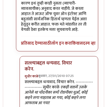
कारण इथं तुम्ही काही नुसता (व्यापारी-
व्यावसायीक) अनुवाद करत नाहीये. जे करता
आहात ते आऊट ऑफ युवर ओन इंटरेस्ट आणि
बहुतांशी सार्वजनिक हितार्थ म्हणता येईल अशा
हेतूंतून करीत आहात. फक्त मते मांडलीत तर ती
वेगळी ठेवा इतकेच मला सुचवायचे आहे.
प्रतिसाद देण्यासाठी
लॉग इन करा
किंवा
सदस्य व्हा
सल्ल्याबद्दल धन्यवाद. विचार
करेन.
बुधवार, 27/01/2010 07:25
सुधीर काळे
In reply to
ठीक आहे
by
श्रावण मोडक
सल्ल्याबद्दल धन्यवाद. विचार करेन. ------------
------------ सुधीर काळे
एकही वक्तमें उसके
आनेसे था चाँदनीका समाँ रोशनीका धुआँ, कोई
कहने लगा माहताब आ गया, कोई कहने लगा
आफताब आ गया!