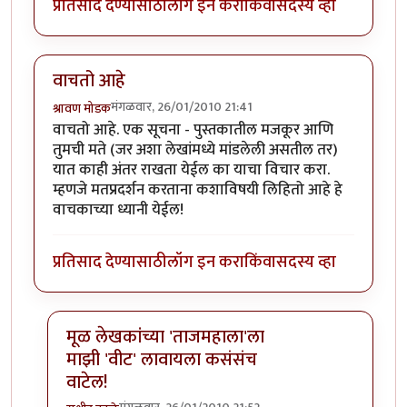
प्रतिसाद देण्यासाठी
लॉग इन करा
किंवा
सदस्य व्हा
वाचतो आहे
मंगळवार, 26/01/2010 21:41
श्रावण मोडक
वाचतो आहे. एक सूचना - पुस्तकातील मजकूर आणि
तुमची मते (जर अशा लेखांमध्ये मांडलेली असतील तर)
यात काही अंतर राखता येईल का याचा विचार करा.
म्हणजे मतप्रदर्शन करताना कशाविषयी लिहितो आहे हे
वाचकाच्या ध्यानी येईल!
प्रतिसाद देण्यासाठी
लॉग इन करा
किंवा
सदस्य व्हा
मूळ लेखकांच्या 'ताजमहाला'ला
माझी 'वीट' लावायला कसंसंच
वाटेल!