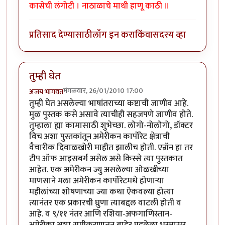
कासेची लंगोटी । नाठाळाचे माथी हाणू काठी ॥
प्रतिसाद देण्यासाठी
लॉग इन करा
किंवा
सदस्य व्हा
तुम्ही घेत
मंगळवार, 26/01/2010 17:00
अजय भागवत
तुम्ही घेत असलेल्या भाषांतराच्या कष्टाची जाणीव आहे.
मुळ पुस्तक कसे असावे त्याचीही सहजपणे जाणीव होते.
तुम्हाला ह्या कामासाठी शुभेच्छा. लोगो-नोलोगो, डॉक्टर
विच अशा पुस्तकांतून अमेरीकन कार्पोरेट क्षेत्राची
वैचारीक दिवाळखोरी माहीत झालीच होती. एन्रॉन हा तर
टीप ऑफ आइसबर्ग असेल असे किस्से त्या पुस्तकात
आहेत. एक अमेरीकन ज्यु असलेल्या ओळखीच्या
माणसाने मला अमेरीकन कार्पोरेटमधे होणार्‍या
महीलांच्या शोषणाच्या ज्या कथा ऐकवल्या होत्या
त्यानंतर एक प्रकारची घ्रुणा त्याबद्दल वाटली होती व
आहे. व ९/११ नंतर आणि रशिया-अफगाणिस्तान-
अमेरीका अशा समीकरणातून बाहेर पडलेला भस्मासूर