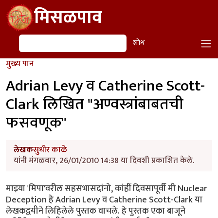
Skip to main content
मिसळपाव
शोध
शोध
मुख्य पान
Adrian Levy व Catherine Scott-
Clark लिखित "अण्वस्त्रांबाबतची
फसवणूक"
लेखक
सुधीर काळे
यांनी मंगळवार, 26/01/2010 14:38 या दिवशी प्रकाशित केले.
माझ्या 'मिपा'वरील सहसभासदांनो, कांहीं दिवसापूर्वी मी Nuclear
Deception हे Adrian Levy व Catherine Scott-Clark या
लेखकद्वयीने लिहिलेले पुस्तक वाचले. हे पुस्तक एका बाजूने