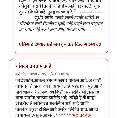
दिल्याबद्दल धन्यवाद. अशा एकाग्रतेने लेख वाचल्याचे
कौतुक करावे तितके थोडेच! मलाही बरे वाटले. चूक
दुरुस्त केली आहे. पुनश्च धन्यवाद देतो. ---------------
--------- सुधीर काळे
एकही वक्तमें उसके आनेसे था
चाँदनीका समाँ रोशनीका धुआँ, कोई कहने लगा माहताब
आ गया, कोई कहने लगा आफताब आ गया!
प्रतिसाद देण्यासाठी
लॉग इन करा
किंवा
सदस्य व्हा
चांगला उपक्रम आहे.
मंगळवार, 26/01/2010 16:20
प्रमोद देव
काळेसाहेब,आपला उपक्रम खूपच चांगला आहे. जे काही
वाचतोय ते खरंच धक्कादायक आहे. पडद्याच्या पुढे आणि
मागे चालणारे राजकारण किती परस्परविरोधी असते हे
आता सर्वांना ठाऊक झालेले आहे. तरीही हे जे काही
वाचतोय ते खरोखरच अकल्पित असे आहे आणि
तितकेच सुरस देखिल आहे. असेच लिहिते राहा. आम्ही
वाचायला उत्सुक आहोत. **********
भले तर देऊ