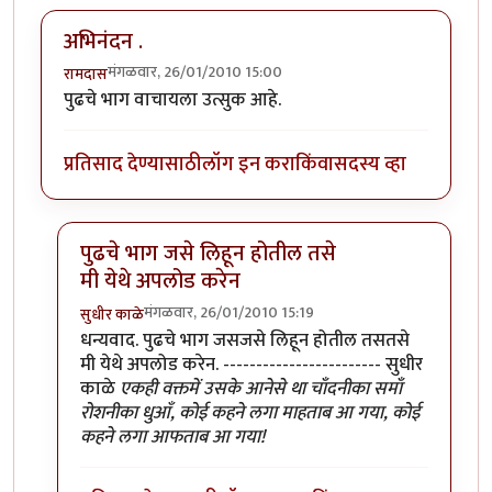
अभिनंदन .
मंगळवार, 26/01/2010 15:00
रामदास
पुढचे भाग वाचायला उत्सुक आहे.
प्रतिसाद देण्यासाठी
लॉग इन करा
किंवा
सदस्य व्हा
पुढचे भाग जसे लिहून होतील तसे
मी येथे अपलोड करेन
मंगळवार, 26/01/2010 15:19
सुधीर काळे
In reply to
अभिनंदन .
by
रामदास
धन्यवाद. पुढचे भाग जसजसे लिहून होतील तसतसे
मी येथे अपलोड करेन. ------------------------ सुधीर
काळे
एकही वक्तमें उसके आनेसे था चाँदनीका समाँ
रोशनीका धुआँ, कोई कहने लगा माहताब आ गया, कोई
कहने लगा आफताब आ गया!