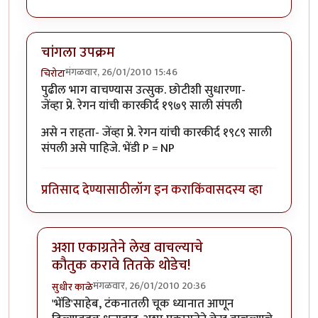
चांगला उपक्रम
मंगळवार, 26/01/2010 15:46
चिरोटा
पुढील भाग वाचण्यास उत्सुक. छोटीशी सुधारणा-
जेंव्हा प्रे. रेगन यांची कारकीर्द १९७९ साली संपली
असे न राहता- जेंव्हा प्रे. रेगन यांची कारकीर्द १९८९ साली
संपली असे पाहिजे. भेंडी P = NP
प्रतिसाद देण्यासाठी
लॉग इन करा
किंवा
सदस्य व्हा
अशा एकाग्रतेने लेख वाचल्याचे
कौतुक करावे तितके थोडेच!
मंगळवार, 26/01/2010 20:36
सुधीर काळे
In reply to
चांगला उपक्रम
by
चिरोटा
'भेंडि'साहेब, टंकनातली चूक ध्यानात आणून