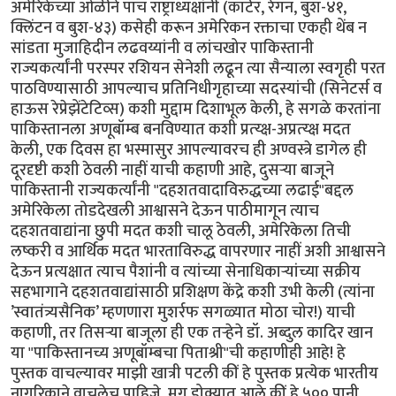
अमेरिकेच्या ओळीने पाच राष्ट्राध्यक्षांनी (कार्टर, रेगन, बुश-४१,
क्लिंटन व बुश-४३) कसेही करून अमेरिकन रक्ताचा एकही थेंब न
सांडता मुजाहिदीन लढवय्यांनी व लांचखोर पाकिस्तानी
राज्यकर्त्यांनी परस्पर रशियन सेनेशी लढून त्या सैन्याला स्वगृही परत
पाठविण्यासाठी आपल्याच प्रतिनिधीगृहाच्या सदस्यांची (सिनेटर्स व
हाऊस रेप्रेझेंटेटिव्स) कशी मुद्दाम दिशाभूल केली, हे सगळे करतांना
पाकिस्तानला अणूबॉम्ब बनविण्यात कशी प्रत्य्क्ष-अप्रत्य्क्ष मदत
केली, एक दिवस हा भस्मासुर आपल्यावरच ही अण्वस्त्रे डागेल ही
दूरदृष्टी कशी ठेवली नाहीं याची कहाणी आहे, दुसर्‍या बाजूने
पाकिस्तानी राज्यकर्त्यांनी "दहशतवादाविरुद्धच्या लढाई"बद्दल
अमेरिकेला तोडदेखली आश्वासने देऊन पाठीमागून त्याच
दहशतवाद्यांना छुपी मदत कशी चालू ठेवली, अमेरिकेला तिची
लष्करी व आर्थिक मदत भारताविरुद्ध वापरणार नाहीं अशी आश्वासने
देऊन प्रत्यक्षात त्याच पैशांनी व त्यांच्या सेनाधिकार्‍यांच्या सक्रीय
सहभागाने दहशतवाद्यांसाठी प्रशिक्षण केंद्रे कशी उभी केली (त्यांना
’स्वातंत्र्यसैनिक’ म्हणणारा मुशर्रफ सगळ्यात मोठा चोर!) याची
कहाणी, तर तिसर्‍या बाजूला ही एक तर्‍हेने डॉ. अब्दुल कादिर खान
या "पाकिस्तानच्य अणूबॉम्बचा पिताश्री"ची कहाणीही आहे! हे
पुस्तक वाचल्यावर माझी खात्री पटली कीं हे पुस्तक प्रत्येक भारतीय
नागरिकाने वाचलेच पाहिजे. मग डोक्यात आले कीं हे ५०० पानी