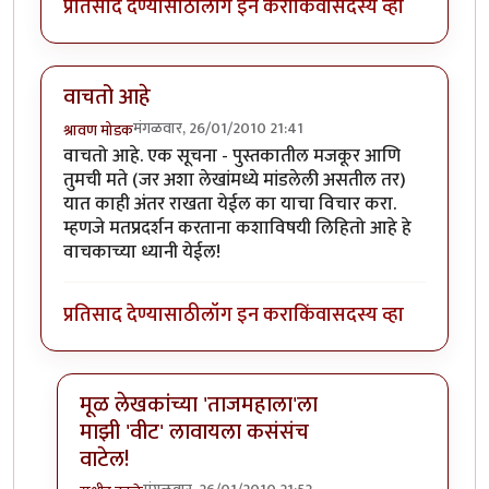
प्रतिसाद देण्यासाठी
लॉग इन करा
किंवा
सदस्य व्हा
वाचतो आहे
मंगळवार, 26/01/2010 21:41
श्रावण मोडक
वाचतो आहे. एक सूचना - पुस्तकातील मजकूर आणि
तुमची मते (जर अशा लेखांमध्ये मांडलेली असतील तर)
यात काही अंतर राखता येईल का याचा विचार करा.
म्हणजे मतप्रदर्शन करताना कशाविषयी लिहितो आहे हे
वाचकाच्या ध्यानी येईल!
प्रतिसाद देण्यासाठी
लॉग इन करा
किंवा
सदस्य व्हा
मूळ लेखकांच्या 'ताजमहाला'ला
माझी 'वीट' लावायला कसंसंच
वाटेल!