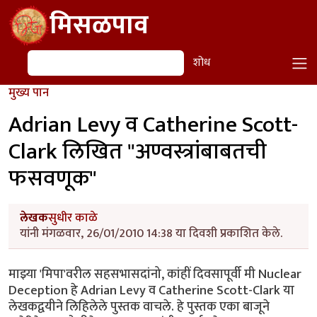
Skip to main content
मिसळपाव
शोध
शोध
मुख्य पान
Adrian Levy व Catherine Scott-
Clark लिखित "अण्वस्त्रांबाबतची
फसवणूक"
लेखक
सुधीर काळे
यांनी मंगळवार, 26/01/2010 14:38 या दिवशी प्रकाशित केले.
माझ्या 'मिपा'वरील सहसभासदांनो, कांहीं दिवसापूर्वी मी Nuclear
Deception हे Adrian Levy व Catherine Scott-Clark या
लेखकद्वयीने लिहिलेले पुस्तक वाचले. हे पुस्तक एका बाजूने