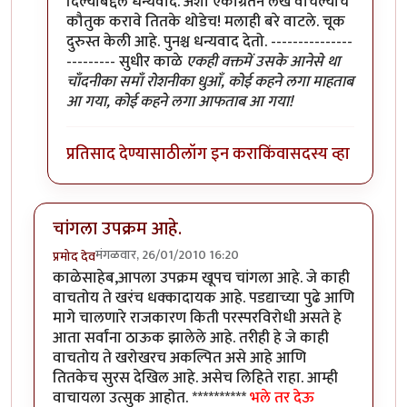
दिल्याबद्दल धन्यवाद. अशा एकाग्रतेने लेख वाचल्याचे
कौतुक करावे तितके थोडेच! मलाही बरे वाटले. चूक
दुरुस्त केली आहे. पुनश्च धन्यवाद देतो. ---------------
--------- सुधीर काळे
एकही वक्तमें उसके आनेसे था
चाँदनीका समाँ रोशनीका धुआँ, कोई कहने लगा माहताब
आ गया, कोई कहने लगा आफताब आ गया!
प्रतिसाद देण्यासाठी
लॉग इन करा
किंवा
सदस्य व्हा
चांगला उपक्रम आहे.
मंगळवार, 26/01/2010 16:20
प्रमोद देव
काळेसाहेब,आपला उपक्रम खूपच चांगला आहे. जे काही
वाचतोय ते खरंच धक्कादायक आहे. पडद्याच्या पुढे आणि
मागे चालणारे राजकारण किती परस्परविरोधी असते हे
आता सर्वांना ठाऊक झालेले आहे. तरीही हे जे काही
वाचतोय ते खरोखरच अकल्पित असे आहे आणि
तितकेच सुरस देखिल आहे. असेच लिहिते राहा. आम्ही
वाचायला उत्सुक आहोत. **********
भले तर देऊ