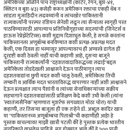
अमेरिकेच्या ओळीने पाच राष्ट्राध्यक्षांनी (कार्टर, रेगन, बुश-४१,
क्लिंटन व बुश-४३) कसेही करून अमेरिकन रक्ताचा एकही थेंब न
सांडता मुजाहिदीन लढवय्यांनी व लांचखोर पाकिस्तानी
राज्यकर्त्यांनी परस्पर रशियन सेनेशी लढून त्या सैन्याला स्वगृही परत
पाठविण्यासाठी आपल्याच प्रतिनिधीगृहाच्या सदस्यांची (सिनेटर्स व
हाऊस रेप्रेझेंटेटिव्स) कशी मुद्दाम दिशाभूल केली, हे सगळे करतांना
पाकिस्तानला अणूबॉम्ब बनविण्यात कशी प्रत्य्क्ष-अप्रत्य्क्ष मदत
केली, एक दिवस हा भस्मासुर आपल्यावरच ही अण्वस्त्रे डागेल ही
दूरदृष्टी कशी ठेवली नाहीं याची कहाणी आहे, दुसर्‍या बाजूने
पाकिस्तानी राज्यकर्त्यांनी "दहशतवादाविरुद्धच्या लढाई"बद्दल
अमेरिकेला तोडदेखली आश्वासने देऊन पाठीमागून त्याच
दहशतवाद्यांना छुपी मदत कशी चालू ठेवली, अमेरिकेला तिची
लष्करी व आर्थिक मदत भारताविरुद्ध वापरणार नाहीं अशी आश्वासने
देऊन प्रत्यक्षात त्याच पैशांनी व त्यांच्या सेनाधिकार्‍यांच्या सक्रीय
सहभागाने दहशतवाद्यांसाठी प्रशिक्षण केंद्रे कशी उभी केली (त्यांना
’स्वातंत्र्यसैनिक’ म्हणणारा मुशर्रफ सगळ्यात मोठा चोर!) याची
कहाणी, तर तिसर्‍या बाजूला ही एक तर्‍हेने डॉ. अब्दुल कादिर खान
या "पाकिस्तानच्य अणूबॉम्बचा पिताश्री"ची कहाणीही आहे! हे
पुस्तक वाचल्यावर माझी खात्री पटली कीं हे पुस्तक प्रत्येक भारतीय
नागरिकाने वाचलेच पाहिजे. मग डोक्यात आले कीं हे ५०० पानी