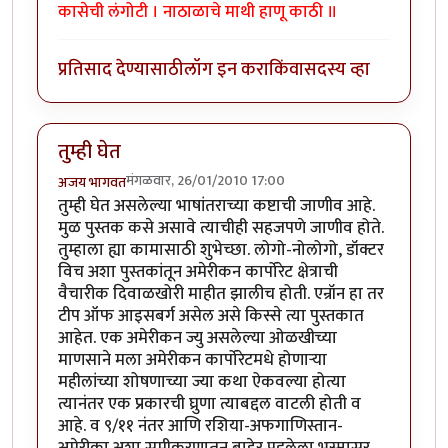
कासेची लंगोटी । नाठाळाचे माथी हाणू काठी ॥
प्रतिसाद देण्यासाठी
लॉग इन करा
किंवा
सदस्य व्हा
तुम्ही घेत
मंगळवार, 26/01/2010 17:00
अजय भागवत
तुम्ही घेत असलेल्या भाषांतराच्या कष्टाची जाणीव आहे.
मुळ पुस्तक कसे असावे त्याचीही सहजपणे जाणीव होते.
तुम्हाला ह्या कामासाठी शुभेच्छा. लोगो-नोलोगो, डॉक्टर
विच अशा पुस्तकांतून अमेरीकन कार्पोरेट क्षेत्राची
वैचारीक दिवाळखोरी माहीत झालीच होती. एन्रॉन हा तर
टीप ऑफ आइसबर्ग असेल असे किस्से त्या पुस्तकात
आहेत. एक अमेरीकन ज्यु असलेल्या ओळखीच्या
माणसाने मला अमेरीकन कार्पोरेटमधे होणार्‍या
महीलांच्या शोषणाच्या ज्या कथा ऐकवल्या होत्या
त्यानंतर एक प्रकारची घ्रुणा त्याबद्दल वाटली होती व
आहे. व ९/११ नंतर आणि रशिया-अफगाणिस्तान-
अमेरीका अशा समीकरणातून बाहेर पडलेला भस्मासूर