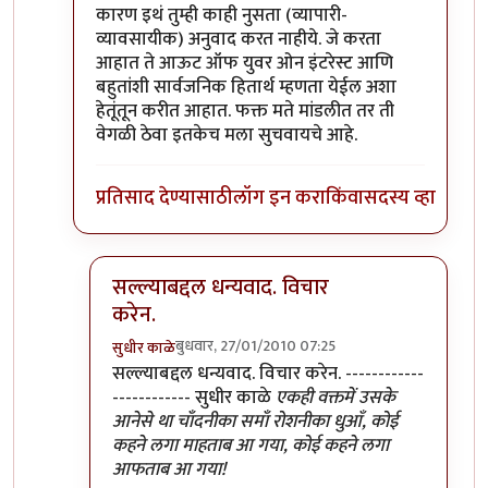
कारण इथं तुम्ही काही नुसता (व्यापारी-
व्यावसायीक) अनुवाद करत नाहीये. जे करता
आहात ते आऊट ऑफ युवर ओन इंटरेस्ट आणि
बहुतांशी सार्वजनिक हितार्थ म्हणता येईल अशा
हेतूंतून करीत आहात. फक्त मते मांडलीत तर ती
वेगळी ठेवा इतकेच मला सुचवायचे आहे.
प्रतिसाद देण्यासाठी
लॉग इन करा
किंवा
सदस्य व्हा
सल्ल्याबद्दल धन्यवाद. विचार
करेन.
बुधवार, 27/01/2010 07:25
सुधीर काळे
In reply to
ठीक आहे
by
श्रावण मोडक
सल्ल्याबद्दल धन्यवाद. विचार करेन. ------------
------------ सुधीर काळे
एकही वक्तमें उसके
आनेसे था चाँदनीका समाँ रोशनीका धुआँ, कोई
कहने लगा माहताब आ गया, कोई कहने लगा
आफताब आ गया!