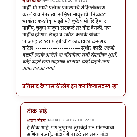
मंगळवार, 26/01/2010 21:52
सुधीर काळे
In reply to
वाचतो आहे
by
श्रावण मोडक
नाहीं. मी आधी प्रत्येक प्रकरणाचे संक्षिप्तीकरण
करतोय् व नंतर त्या संक्षिप्त आवृत्तीचे "निव्वळ"
भाषांतर करतोय्. माझी मते कुठेच मी लिहिणार
नाहींय्. चुकून माकून सटकलं तर गोष्ट वेगळी. पण
नाहींच होणार. लेव्ही व स्कॉट-क्लार्क यांच्या
'ताजमहाला'ला माझी 'वीट' लावायला कसंसंच
वाटेल! ------------------------ सुधीर काळे
एकही
वक्तमें उसके आनेसे था चाँदनीका समाँ रोशनीका धुआँ,
कोई कहने लगा माहताब आ गया, कोई कहने लगा
आफताब आ गया!
प्रतिसाद देण्यासाठी
लॉग इन करा
किंवा
सदस्य व्हा
ठीक आहे
मंगळवार, 26/01/2010 22:18
श्रावण मोडक
In reply to
मूळ लेखकांच्या 'ताजमहाला'ला माझी 'वीट' ल
हे ठीक आहे. पण तुम्हाला तुमचेही मत मांडण्याचा
अधिकार आहे. मांडावेसे वाटले तर जरूर मांडा.