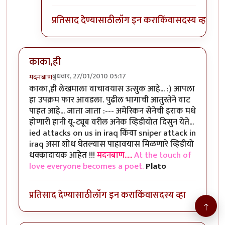
प्रतिसाद देण्यासाठी
लॉग इन करा
किंवा
सदस्य व्हा
काका,ही
बुधवार, 27/01/2010 05:17
मदनबाण
काका,ही लेखमाला वाचावयास उत्सुक आहे... :) आपला
हा उपक्रम फार आवडला. पुढील भागाची आतुरतेने वाट
पाहत आहे... जाता जाता :--- अमेरिकन सेनेची इराक मधे
होणारी हानी यू-ट्यूब वरील अनेक व्हिडीयोत दिसुन येते...
ied attacks on us in iraq किंवा sniper attack in
iraq असा शोध घेतल्यास पाहावयास मिळणारे व्हिडीयो
धक्कादायक आहेत !!!
मदनबाण.....
At the touch of
love everyone becomes a poet.
Plato
प्रतिसाद देण्यासाठी
लॉग इन करा
किंवा
सदस्य व्हा
↑