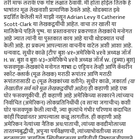
तरी माफ लरावे! एक गोष्ट लक्षात ठेवावी. मी होता होईल तितके हे
भाषांतर मूळ लेखनाशी प्रामाणिक ठेवले आहे. थोडक्यात इथे
प्रदर्शित केलेली मतें माझी नसून Adrian Levy व Catherine
Scott-Clark या लेखकद्वयींची आहेत. वाचा तर खाली या
मालिकेचे पहिले पुष्प. या प्रस्तावनापर प्रकरणात लेखकांचे मनोगत
आहे ज्यात त्यांनी या पुस्तकात काय आहे याची थोडक्यात चर्चा
केली आहे. हा प्रकल्प आपल्याला वाचनीय वाटेल अशी आशा आहे.
धन्यवाद. सुधीर काळे [टीपः बुश-४१=अमेरिकेचे ४१वे अध्यक्ष जॉर्ज
H. W. बुश व बुश-४३=अमेरिकेचे ४१वे अध्यक्ष जॉर्ज W. (डुब्या) बुश]
फसवणूक-लेखकांचे मनोगत
गाभा
© एड्रियन लेव्ही आणि कॅथरीन
स्कॉट-क्लार्क (मूळ लेखक) मराठी रूपांतर आणि मराठी
रूपांतरासाठी © (मूळ लेखकांच्या वतीने): सुधीर काळे, जकार्ता
(या
लेखातील सर्व मते मूळ लेखकद्वयींची आहेत)
ही कहाणी आहे एक घोर फसवणूकीची. ही कहाणी आहे अमेरिकेच्या सरकारने त्यांच्याच निर्वाचित (अमेरिकन) लोकप्रतिनिधींची (व सार्‍या जगाचीच) कशी घोर फसवणूक केली त्याची, ज्या कृत्यांचे गंभीर परिणाम कदाचित कांहीं पिढ्यांनतर आपल्याला कळू लागतील. ही कहाणी आहे अमेरिकन नेत्यांच्या नैतिक अध:पाताची, त्यांच्या कवडीमोलाच्या तारतम्यबुद्धीची, अपुर्‍या पर्यवेक्षणाची, त्यांच्याभोवतीच्या सतत बदलणार्‍या जागतिक स्थितीबद्दलच्या माहितीची निष्काळजीपणाने व आळशीपणाने केलेल्या विश्लेषणांची/पृथक्करणांची! या चुकांचा गंभीर परिणाम होणार आहे आपल्या भोवतालचे जग आणखी अस्थिर होण्यात! या चुका करून अमेरिकन व पश्चिम युरोपियन नेतृत्वाने जागतिक धर्मयुद्ध पुकारणार्‍या शक्तींच्या हातात जणू एक नवे कोलीतच दिले आहे. याची सर्वप्रथम प्रचीती आली ४ फेब्रूवारी २००४ रोजी! या दिवशी पाकिस्तानचे सर्वात आदरणीय व गौरवप्राप्त शास्त्रज्ञ डॉ. अब्दुल कादीर खान पाकिस्तान चित्रवाणीच्या पडद्यावर सार्‍या पाकिस्तानी जनतेला दिसले. डॉ. खान हे नेहमीच रहस्याच्या पडद्याआड असत कारण ते तीस वर्षाहून जास्त काळ पाकिस्तानच्या अण्वस्त्रनिर्मितीच्या "गुपचुप" कार्यक्रमात गुंतलेले होते. उर्दू भाषेतली त्यांची भाषणे सर्वसाधारणपणे सार्‍या पाकिस्तानी जनतेला समजत व ती सारे लोक त्यांच्या प्रत्येक शब्दाकडे लक्ष देऊन ऐकतही. पण आज पाकिस्तानी सरकारने जाहीर केले होते कीं ते त्यांच्या चुकांची कबूली देणार आहेत. कदाचित त्यामुळे असेल. पण आज त्यांचे भाषण त्यांच्या देशबांधवांना सहज समजणार्‍या उर्दू भाषेत न होता सार्‍या जगाला समजणार्‍या इंग्रजी भाषेत झाले. "माझ्या प्रिय बंधू-भगिनींनो" अशी सुरुवात करून त्यांनी स्वत:च्या अनधिकृत अण्वस्त्रप्रसाराबद्दलच्या हालचालींची माहिती दिल्यावर समारोप करतांना ते म्हणाले "अल्ला पाकिस्तानला सुरक्षित ठेवो, पाकिस्तान अमर असो"! त्यांचे भाषण संपताक्षणी पाकिस्तानी लष्कराने डॉ खान यांनी प्रे. बुश ज्यांना "अनिष्ट राष्ट्रांचा अक्ष" म्हणत (Axis of Evil) त्या उत्तर कोरिया, इराण व लिबिया या अशा गिर्‍हाइकांसाठी एकट्याने हा अण्वस्त्रप्रसाराचा काळा बाजार कसा चालवला होता याची माहिती दिली. या घटनेनंतर पाकिस्तानला अण्वस्त्रें बनवायला सहाय्य करून अमेरिकेने सार्‍या जगाची कशी फसवणूक केली हे पहिल्यांदाच जगाच्या निदर्शनाला आले. अण्वस्त्रप्रसाराबद्दल कुप्रसिद्ध असलेल्या व "टायफॉइड मेरी" या (अपमानास्पद) टोपणनावाने ओळखल्या जाणार्‍या डॉ खाननी अशी कबूली का दिली याबाबत सार्‍या जगात तावातावाने तर्क-कुतर्क सुरू झाले. कुणाला वाटले की त्यांच्या राजकीय किंवा धार्मिक श्रद्धांमुळे दिली, कुणाला वाटले की स्वत:ची इभ्रत वाढविण्यासाठी व स्थान बळकट करण्यासाठी? कुणा बदमाष राजवटीसाठी? अफगाणिस्तानमधील जिहाद्यांसाठी? ओसामा बिन लादेनसाठी? कीं युरोप-अमेरिकेत अणूबॉम्ब उडवू पहाणार्‍या अतिरेक्यांच्या टोळ्यांसाठी? अनेक वृत्तपत्रांत आलेल्या अग्रलेखांत कुणाच्या फायद्यासाठी त्यांनी हा कबूलीजबाब दिला असावा याबाबतही तर्‍हेतर्‍हेच्या अटकळी प्रसिद्ध झाल्या. प्रेसिडेंट जॉर्ज बुश यांनीही या फसवणुकीला जणू संमतीच दिली. कांहीं दिवसांनंतर ते म्हणाले, "खान यांनी त्यांचे सारे गुन्हे मान्य केले आहेत आणि त्यांचे या गुन्ह्यातील सहकारी आता या धंद्यातून बाहेर फेकले गेले आहेत. खान व त्यांचे छोटे टोळके अतीशय धक्कादायक गुन्ह्यांबद्दल दोषी आहेत. पण त्यांच्यावर खटला घालायची गरज दिसत नाहीं. बुश पुढे म्हणाले, "प्रेसिडेंट मुशर्रफ यांनी मला आश्वासन दिले आहे कीं ते खान यांच्या जालाबद्दलची (network) सर्व माहिती अमेरिकन सरकारला देतील व तो देश (पाकिस्तान) अशा अण्वस्त्रप्रसाराच्या मुळाशी असू दिला जाणार नाहीं." पाकिस्तान सरकारचे या घटनेवर इतके पूर्ण नियंत्रण आहे कीं खान व त्यांच्या सहकारी शास्त्रज्ञांना अमेरिकेत खटला घालण्यासाठी अमेरिकेच्या किंवा इतर पाश्चात्य राष्ट्रांच्या स्वाधीन करण्याची गरज नाहीं. सत्य परिस्थिती तर अशी होती कीं खान यांची कबूली एक दिशाभूल करण्यासाठी दिलेली कॢप्तीच होती. अण्वस्त्रांची काळी बाजारपेठ खान यांच्या नियंत्रणाखाली चालली तर होतीच, पण जाहीर व खासगी वक्तव्यात फरक असा होता कीं अशा तर्‍हेचा काळा बाजार एका व्यक्तीचे काम नव्हते तर हे काम एका राष्ट्राच्या (पाकिस्तानच्या) परराष्ट्रनीतीचा भाग होता व त्याचे पर्यवेक्षण पाकिस्तानी लष्करी अधिकार्‍यांची टोळी करत होती. वर हे राष्ट्र अमेरिकेच्या अतिरेक्यांविरुद्धच्या लढाईतील एक महत्वाचे दोस्त राष्ट्र म्हणून दुटप्पीपणे मिरवत होते. तीसेक वर्षें लागोपाठ सत्तेवर आलेल्या अमेरिकन सरकारांनी, मग ती रिपब्लिकन पक्षाची असोत किंवा डेमोक्रॅटिक पक्षाची असोत, तसेच इंग्लंड व इतर पाश्चात्य युरोपियन राष्ट्रांनी पाकिस्तानला अतीशय मर्यादित प्रसारण असलेले व निषिद्ध असे अण्वस्त्रांबद्दलचे तंत्रज्ञान मिळवू दिले होते. एका अनर्थपूर्ण युगात पाकिस्तानने हे निषिद्ध तंत्रज्ञान कसे अनिष्ट राष्ट्रांना विकण्यात पुढाकार घेतला ही माहिती महत्वाची सरकारी साधने चुकीच्या दिशेने वापरून व आधीचे नियम रद्दबातल करून सर्वांपासून लपवून ठेवली. गुप्त माहिती मिळवण्याच्या क्रियेचीही धार बोथट करण्यात आली आणि परराष्ट्रखाते व संरक्षणखाते यासारख्या सरकारी खात्यांना जणू वेढून राष्ट्राध्यक्षांच्या तत्वांना पाठिंबा देण्यास, प्रतिनिधीसभेला डावलण्यास व देशाचे कायदे मोडण्यास भाग पाडण्यात आले होते. अमेरिकेच्या परराष्ट्रखात्याचा प्रवक्ता रिचर्ड बाऊचर याने डॉ खान प्रकरण म्हणजे पाकिस्तानी हुकूमशहा/राष्ट्राध्यक्ष मुशर्रफ यांच्या कसोटीचा क्षण असे वर्णन केले आहे. खान हे सर्व देशाचा मानबिंदू होते व त्यांचे नाव काढताच पाकिस्तानी नागरिकांची छाती गर्वाने फुगायची. पाकिस्तानला शिवणाच्या धारदार सुयासुद्धा बनवता येत नाहींत अशी मल्लीनाथी करणार्‍या डॉ खान यांनी अतीशय आधुनिक तंत्रज्ञानाचा वापर करून भारताच्या कुठल्याही शहरावर हल्ला करू शकणारी अण्वस्त्रे मोठ्या प्रमाणावर बनविण्याची एक "असेंब्ली लाईन" उभी केली व त्यांना पाकिस्तानी जनतेनेच "अणूबॉम्बचे पिताश्री" हा जणू एक किताबच दिला. फारच थोड्या लोकांना हे माहीत आहे की डॉ खान हे या अण्वस्त्र-उत्पादनाच्या प्रकल्पात अपघातानेच शिरले. पाकिस्तानात योग्यशी नोकरी न मिळाल्यामुळे ते चिडून उच्च शिक्षणासाठी युरोपला गेले व एका विश्वविद्यालयात प्रवेश मिळविण्याच्या रांगेत उभे असताना ’हेनी’ नावाच्या एका डच मुलीच्या प्रेमात पडले व तिच्याशी विवाहबद्ध झाले. एका गोर्‍या बाईचे पति म्हणून त्यांना एरवी मिळाली नसती अशी अतीशय संवेदनशील अशा गोपनीय क्षेत्रात भाषांतरकाराची नोकरी मिळाली व अण्वस्त्रांबद्दलची अतीशय गुप्त अशी माहिती त्यांच्या नजरेखालून जाऊ लागली. त्याचे महत्व समजल्यामुळे त्यांनी ती सर्व कागदपत्रे व ड्रॉइंग्ज चोरली व त्या कागदपत्रांनी भरलेले तीन पेटारे घेऊन ते पाकिस्तानात परत आले. जुल्फिकार अली भुत्तो यांच्या प्रोत्साहनाने ते अणूबॉम्ब बनवायच्या प्रोजेक्टचे प्रमुख झाले व मग त्या क्षेत्रात त्यांची व पाकिस्तानची प्रगती सुरू झाली. त्यानंतर पुढच्या वर्षापासून पाकिस्तानी अधिकारी व पाकिस्तानी दलाल/एजंट यांनी युरोप व उत्तर अमेरिकेत त्यांना हव्या असलेल्या यंत्रसामुग्री व इतर वस्तूंची जोरदार खरेदी सुरू केली. डॉ. खान हे सूत्रधाराचे व वेगवेगळ्या गटांमधील समन्वय ठेवण्याचे काम पहात होते व पश्चिम युरोपीमधील गुपचुपपणे अणूबॉम्ब बनविण्याचा कार्यक्रम राबवणार्‍या कंपन्यांतील वैज्ञानिक, कारखानदार, इंजिनियर व धातुशास्त्रज्ञ यांच्याबरोबरील मैत्री आणखी जवळची करून व त्यांच्याशी वागताना अतीशय गोडीगुलाबीचा वापर करून व त्यांच्यावर आपल्या गोड बोलण्याने एक तर्‍हेची छाप किंवा मोहिनी टाकून अशी सामग्री मिळवण्याच्या वाटेतील अडचणी दूर करत होते. जेंव्हा १९७७ साली भुत्तोंची पंतप्रधानपदावरून उचलबांगडी झाली, तेंव्हा हा अणूप्रकल्प नवे हुकूमशहा ज. झिया उल हक यांच्या अखत्यारीतील सैनिकी विभागाकडे जावा अशी अमेरिकन गुप्तचर संघटना सी.आय.ए.ची इच्छा होती. त्यामुळे खान यांचे जगभरच्या खरेदीमध्ये गुंतलेले गट पाकिस्तानी लष्करशहा व पाकिस्तानी गुप्तचर संघटना आय. एस. आय. यांच्या हुकुमाखाली आले. (म्हणजेच अमेरिकन गुप्तचर संघटना सी.आय.ए.ला या अणूबॉम्ब प्रकल्पाची कल्पना १९७७ पासून होती) पण तसे असले तरी पाकिस्तानच्या अणूबॉम्ब प्रकल्पाबद्दल जास्त माहिती असणे हे तोट्याचे ठरू लागले. जिमी कार्टर हे १९७७ सालची राष्ट्रपतीपदाची निवडणूक जिंकून अधिकारावर आले तेंव्हा जगातली अण्वस्त्रें कमी करायची हे ध्येय समोर ठेवूनच ते अधिकारावर आले होते. पण त्यांचे राष्ट्रीय सुऱक्षा सल्लागार बिन्यू ब्रेझिंस्की (Zbigniew Brzezinski) यांनी त्यांना त्यांची दिशा बदलायचा सल्ला दिला. पाकिस्तान हे राष्ट्र साम्यवादाविरुद्धच्या लढाईतील एक धक्काप्रतिबंधक (buffer) म्हणून उपयुक्त राष्ट्र असल्याचा कार्टर यांना सल्ला देण्यात आला व पाकिस्तानला या कामात राजी-खुषी सामील करून घेण्यासाठी त्या राष्ट्राचे मन वळविण्याचाही त्यांना सल्ला दिला. झियाच्या मनसुब्याला छुपा पाठिंबा देऊन मग त्याच्या मोबदल्यात अण्वस्त्रे बनवायची ही योजना होती! पाकिस्तानने जर रशियाचा प्रतिकार केला तर त्यांच्या अण्वस्त्रें बनविण्याच्या प्रकल्पाकडे अमेरिका दुर्ल़क्ष करेल असेही ज. झियांना सांगण्यात आले. १९८० साली कार्टर यांच्या जागी रेगन आले व त्यांनी कार्टर यांच्या अण्वस्त्रप्रसारबंदीच्या कार्यक्रमाला केरात काढले. राष्ट्रीय सुरक्षा समिती व सल्लागार यांचेही अवमूल्यन करण्यात आले व विल्यम केसी यांच्या नेतृत्वाखाली सी.आय.ए. ही संघटना सर्वेसर्वा झाली आणि गुप्तहेरखाते एक माहितीचे साधनच न रहाता ते एक प्रे. रेगन यांच्या धोरणाच्या समर्थनार्थ वापरायचे एक हत्यार बनले. त्यापाठोपाठ अमेरिकन अधिकारी पैसे घेऊन इस्लामाबादला पोचले व बरोबर हाही निरोप घेऊन आले कीं अमेरिका पाकिस्तानच्या वाढत्या अण्वस्त्रें बनविण्याच्या प्रकल्पाकडे काणाडोळा करेल. पण पुढे जसजसे पाकिस्तानच्या अण्वस्त्रनिर्मितीच्या प्रकल्पाचे रोपटे भराभर वाढू लागले तसतसे तो प्रकल्प गुप्त ठेवणे अवघड जाऊ लागले. प्रे. रेगन यांनी आशावादावर आधारित आक्रमकपणे तह/करार करण्याचा पायंडा मरगळलेल्या वॉशिंग्टनला आणला, पण उपयुक्ततेच्या व सोयीच्या तत्वावर जे परराष्ट्र धोरण सुरू केले गेले त्याचे रूपांतर झपाट्याने एका षड्यंत्रात झाले ज्यात अमेरिकेचे परराष्ट्रखातेही सामील झाले व पाकिस्तानच्या अण्वस्त्र-प्रकल्पाबद्दलच्या गुप्त बातम्यावर जे विरोध करतील त्यांच्या कामात अडथळेही आणू लागले. या सावळ्या गोंधळात पाकिस्तानने १९८३ साली स्फोटकें न वापरता केलेली अण्वस्त्रांची चांचणी (cold-testing), एवढेच नव्हे तर स्फोटकांसह चीनच्या मदतीने १९८४ साली केलेली चांचणीही (hot-testing) गुप्त ठेवण्यात अमेरिकेला यश मिळाले. पाकिस्तान व चीन या देशांमधील अण्वस्त्र-संबंधांना खोल गाडून टाकण्यातही रेगनच्या अधिकार्‍यांना यश मिळाले. यात चीनकडून मिळालेली बॉम्बची ड्रॉइंग्स, रेडियो आयसोटोप्स व इतर "हवी ती व हवी तितकी" तांत्रिक मदत यांचाही समावेश होता. याच्या मोबदल्यात चिनी आण्विक ऊर्जा कंत्राटदारांकडून अमेरिकन कंपन्यांनी कोट्यानुकोटी डॉलर्सची कंत्राटे मिळविली. जेंव्हा प्रे. रेगन यांची कारकीर्द १९८९ साली संपली तेंव्हा पाकिस्तानकडे चांचणी केलेली व वापरता येण्याजोगी अण्वस्त्रे होती. व या अस्त्रांच्या निर्मितीचा बहुतांश खर्च अमेरिकेकडून ’मदत’ म्हणून मिळालेल्या पैशातूनच झाला होता कारण ’मदत’ म्हणून मिळालेल्या पुंजीतले अब्जावधी डॉलर्स पाकिस्तानच्या लष्करशहांनी या कामाकडे वळविले होते. अमेरिकेच्या पेंटॅगॉनमधील अधिकारी पाकिस्तानचे रक्षक/वॉचमन ठरले. त्यांनी गुप्तहेरखात्यांचे अहवाल आपल्याला हवे तसे पुन्हा लिहिवले ज्यात पाकिस्तानच्या या अण्वस्त्रक्षमतेबद्दल जाणून-बुजून आहे त्यापेक्षा कमी आहे असे दाखविले गेले. तेही अशा वेळी कीं इस्लामाबाद व दिल्ली यांच्यातला संघर्ष अगदी निकरावर आला होत