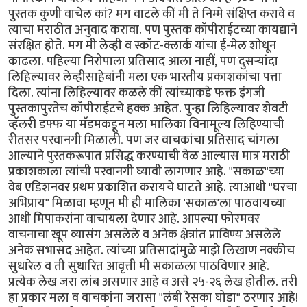
पुस्तक कुणी वाचेल कां? मग वाटले कीं मी ते निम्मे संक्षिप्त करावे व
त्याचा मराठीत अनुवाद करावा. पण पुस्तक कॉपीराईटच्या कायद्याने
संरक्षित होते. मग मी लेव्ही व स्कॉट-क्लार्क यांचा ई-मेल शोधून
काढला. पहिल्या निरोपाला प्रतिसाद आला नाहीं, पण दुसर्‍यांदा
लिहिल्यावर लेव्हीसाहेबांनी मला एक भारतीय प्रकाशकांचा पत्ता
दिला. त्यांना लिहिल्यावर कळले कीं त्यांच्याकडे फक्त इंगजी
पुस्तकापुरतेच कॉपीराईटचे हक्क आहेत. पुन्हा लिहिल्यावर शेवटी
व्हॅलरी डफ्फ या मॅडमकडून मला मालिका विनामूल्य लिहिण्याची
रीतसर परवानगी मिळाली. पण जर वाचकांचा प्रतिसाद चांगला
आल्याने पुस्तकरूपात प्रसिद्ध करण्याची वेळ आल्यास मात्र मराठी
प्रकाशकाला त्यांची परवानगी घ्यावी लागणार आहे. "सकाळ"च्या
वेब एडिशनवर प्रथम प्रकाशित करायचे घाटते आहे. त्याआधी "घरचा
अभिप्राय" मिळावा म्हणून मी ही मालिका 'सकाळ'ला पाठवायच्या
आधी मिपाकरांना वाचायला देणार आहे. आपल्या फोरमवर
वाचनाचा खूप व्यासंग असलेले व अनेक क्षेत्रांत प्राविण्य असलेले
अनेक सभासद आहेत. त्यांच्या प्रतिसादांमुळे माझे लिखाण नक्कीच
सुधारेल व ती सुधारित आवृत्ती मी सकाळला पाठविणार आहे.
प्रत्येक लेख जरा लांब असणार आहे व असे २५-२६ लेख होतील. तरी
हा प्रकार मला व वाचकांना जरासा "लंबी रेसका घोडा" ठरणार आहे!