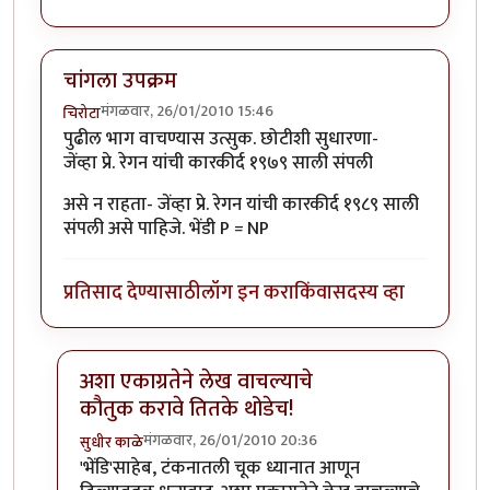
चांगला उपक्रम
मंगळवार, 26/01/2010 15:46
चिरोटा
पुढील भाग वाचण्यास उत्सुक. छोटीशी सुधारणा-
जेंव्हा प्रे. रेगन यांची कारकीर्द १९७९ साली संपली
असे न राहता- जेंव्हा प्रे. रेगन यांची कारकीर्द १९८९ साली
संपली असे पाहिजे. भेंडी P = NP
प्रतिसाद देण्यासाठी
लॉग इन करा
किंवा
सदस्य व्हा
अशा एकाग्रतेने लेख वाचल्याचे
कौतुक करावे तितके थोडेच!
मंगळवार, 26/01/2010 20:36
सुधीर काळे
In reply to
चांगला उपक्रम
by
चिरोटा
'भेंडि'साहेब, टंकनातली चूक ध्यानात आणून