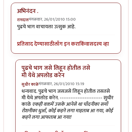
अभिनंदन .
मंगळवार, 26/01/2010 15:00
रामदास
पुढचे भाग वाचायला उत्सुक आहे.
प्रतिसाद देण्यासाठी
लॉग इन करा
किंवा
सदस्य व्हा
पुढचे भाग जसे लिहून होतील तसे
मी येथे अपलोड करेन
मंगळवार, 26/01/2010 15:19
सुधीर काळे
In reply to
अभिनंदन .
by
रामदास
धन्यवाद. पुढचे भाग जसजसे लिहून होतील तसतसे
मी येथे अपलोड करेन. ------------------------ सुधीर
काळे
एकही वक्तमें उसके आनेसे था चाँदनीका समाँ
रोशनीका धुआँ, कोई कहने लगा माहताब आ गया, कोई
कहने लगा आफताब आ गया!