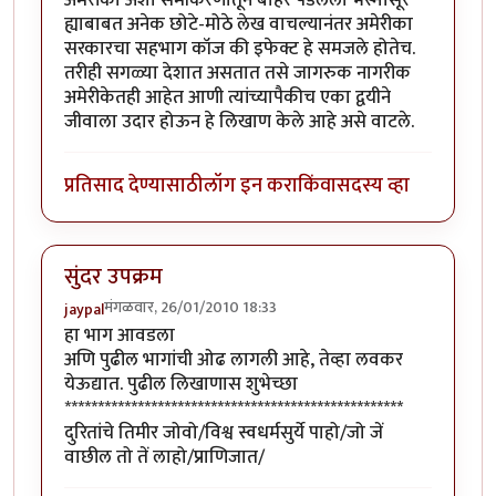
ह्याबाबत अनेक छोटे-मोठे लेख वाचल्यानंतर अमेरीका
सरकारचा सहभाग कॉज की इफेक्ट हे समजले होतेच.
तरीही सगळ्या देशात असतात तसे जागरुक नागरीक
अमेरीकेतही आहेत आणी त्यांच्यापैकीच एका द्वयीने
जीवाला उदार होऊन हे लिखाण केले आहे असे वाटले.
प्रतिसाद देण्यासाठी
लॉग इन करा
किंवा
सदस्य व्हा
सुंदर उपक्रम
मंगळवार, 26/01/2010 18:33
jaypal
हा भाग आवडला
अणि पुढील भागांची ओढ लागली आहे, तेव्हा लवकर
येऊद्यात. पुढील लिखाणास शुभेच्छा
***************************************************
दुरितांचे तिमीर जोवो/विश्व स्वधर्मसुर्ये पाहो/जो जें
वाछील तो तें लाहो/प्राणिजात/