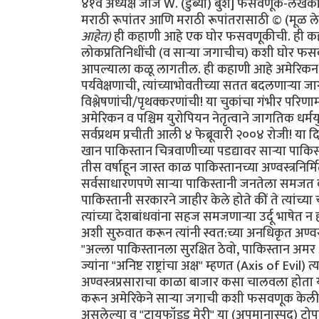
४१वे अध्यक्ष जॉर्ज W. (डुब्या) बुश] फसवणूक-लेखक
मराठी रूपांतर आणि मराठी रूपांतरासाठी © (मूळ लेख
आहेत)
ही कहाणी आहे एक घोर फसवणूकीची. ही कहाणी आहे अमेरिकेच्या सरकारने त्यांच्याच निर्वाचित (अमेरिकन) लोकप्रतिनिधींची (व सार्‍या जगाचीच) कशी घोर फसवणूक केली त्याची, ज्या कृत्यांचे गंभीर परिणाम कदाचित कांहीं पिढ्यांनतर आपल्याला कळू लागतील. ही कहाणी आहे अमेरिकन नेत्यांच्या नैतिक अध:पाताची, त्यांच्या कवडीमोलाच्या तारतम्यबुद्धीची, अपुर्‍या पर्यवेक्षणाची, त्यांच्याभोवतीच्या सतत बदलणार्‍या जागतिक स्थितीबद्दलच्या माहितीची निष्काळजीपणाने व आळशीपणाने केलेल्या विश्लेषणांची/पृथक्करणांची! या चुकांचा गंभीर परिणाम होणार आहे आपल्या भोवतालचे जग आणखी अस्थिर होण्यात! या चुका करून अमेरिकन व पश्चिम युरोपियन नेतृत्वाने जागतिक धर्मयुद्ध पुकारणार्‍या शक्तींच्या हातात जणू एक नवे कोलीतच दिले आहे. याची सर्वप्रथम प्रचीती आली ४ फेब्रूवारी २००४ रोजी! या दिवशी पाकिस्तानचे सर्वात आदरणीय व गौरवप्राप्त शास्त्रज्ञ डॉ. अब्दुल कादीर खान पाकिस्तान चित्रवाणीच्या पडद्यावर सार्‍या पाकिस्तानी जनतेला दिसले. डॉ. खान हे नेहमीच रहस्याच्या पडद्याआड असत कारण ते तीस वर्षाहून जास्त काळ पाकिस्तानच्या अण्वस्त्रनिर्मितीच्या "गुपचुप" कार्यक्रमात गुंतलेले होते. उर्दू भाषेतली त्यांची भाषणे सर्वसाधारणपणे सार्‍या पाकिस्तानी जनतेला समजत व ती सारे लोक त्यांच्या प्रत्येक शब्दाकडे लक्ष देऊन ऐकतही. पण आज पाकिस्तानी सरकारने जाहीर केले होते कीं ते त्यांच्या चुकांची कबूली देणार आहेत. कदाचित त्यामुळे असेल. पण आज त्यांचे भाषण त्यांच्या देशबांधवांना सहज समजणार्‍या उर्दू भाषेत न होता सार्‍या जगाला समजणार्‍या इंग्रजी भाषेत झाले. "माझ्या प्रिय बंधू-भगिनींनो" अशी सुरुवात करून त्यांनी स्वत:च्या अनधिकृत अण्वस्त्रप्रसाराबद्दलच्या हालचालींची माहिती दिल्यावर समारोप करतांना ते म्हणाले "अल्ला पाकिस्तानला सुरक्षित ठेवो, पाकिस्तान अमर असो"! त्यांचे भाषण संपताक्षणी पाकिस्तानी लष्कराने डॉ खान यांनी प्रे. बुश ज्यांना "अनिष्ट राष्ट्रांचा अक्ष" म्हणत (Axis of Evil) त्या उत्तर कोरिया, इराण व लिबिया या अशा गिर्‍हाइकांसाठी एकट्याने हा अण्वस्त्रप्रसाराचा काळा बाजार कसा चालवला होता याची माहिती दिली. या घटनेनंतर पाकिस्तानला अण्वस्त्रें बनवायला सहाय्य करून अमेरिकेने सार्‍या जगाची कशी फसवणूक केली हे पहिल्यांदाच जगाच्या निदर्शनाला आले. अण्वस्त्रप्रसाराबद्दल कुप्रसिद्ध असलेल्या व "टायफॉइड मेरी" या (अपमानास्पद) टोपणनावाने ओळखल्या जाणार्‍या डॉ खाननी अशी कबूली का दिली याबाबत सार्‍या जगात तावातावाने तर्क-कुतर्क सुरू झाले. कुणाला वाटले की त्यांच्या राजकीय किंवा धार्मिक श्रद्धांमुळे दिली, कुणाला वाटले की स्वत:ची इभ्रत वाढविण्यासाठी व स्थान बळकट करण्यासाठी? कुणा बदमाष राजवटीसाठी? अफगाणिस्तानमधील जिहाद्यांसाठी? ओसामा बिन लादेनसाठी? कीं युरोप-अमेरिकेत अणूबॉम्ब उडवू पहाणार्‍या अतिरेक्यांच्या टोळ्यांसाठी? अनेक वृत्तपत्रांत आलेल्या अग्रलेखांत कुणाच्या फायद्यासाठी त्यांनी हा कबूलीजबाब दिला असावा याबाबतही तर्‍हेतर्‍हेच्या अटकळी प्रसिद्ध झाल्या. प्रेसिडेंट जॉर्ज बुश यांनीही या फसवणुकीला जणू संमतीच दिली. कांहीं दिवसांनंतर ते म्हणाले, "खान यांनी त्यांचे सारे गुन्हे मान्य केले आहेत आणि त्यांचे या गुन्ह्यातील सहकारी आता या धंद्यातून बाहेर फेकले गेले आहेत. खान व त्यांचे छोटे टोळके अतीशय धक्कादायक गुन्ह्यांबद्दल दोषी आहेत. पण त्यांच्यावर खटला घालायची गरज दिसत नाहीं. बुश पुढे म्हणाले, "प्रेसिडेंट मुशर्रफ यांनी मला आश्वासन दिले आहे कीं ते खान यांच्या जालाबद्दलची (network) सर्व माहिती अमेरिकन सरकारला देतील व तो देश (पाकिस्तान) अशा अण्वस्त्रप्रसाराच्या मुळाशी असू दिला जाणार नाहीं." पाकिस्तान सरकारचे या घटनेवर इतके पूर्ण नियंत्रण आहे कीं खान व त्यांच्या सहकारी शास्त्रज्ञांना अमेरिकेत खटला घालण्यासाठी अमेरिकेच्या किंवा इतर पाश्चात्य राष्ट्रांच्या स्वाधीन करण्याची गरज नाहीं. सत्य परिस्थिती तर अशी होती कीं खान यांची कबूली एक दिशाभूल करण्यासाठी दिलेली कॢप्तीच होती. अण्वस्त्रांची काळी बाजारपेठ खान यांच्या नियंत्रणाखाली चालली तर होतीच, पण जाहीर व खासगी वक्तव्यात फरक असा होता कीं अशा तर्‍हेचा काळा बाजार एका व्यक्तीचे काम नव्हते तर हे काम एका राष्ट्राच्या (पाकिस्तानच्या) परराष्ट्रनीतीचा भाग होता व त्याचे पर्यवेक्षण पाकिस्तानी लष्करी अधिकार्‍यांची टोळी करत होती. वर हे राष्ट्र अमेरिकेच्या अतिरेक्यांविरुद्धच्या लढाईतील एक महत्वाचे दोस्त राष्ट्र म्हणून दुटप्पीपणे मिरवत होते. तीसेक वर्षें लागोपाठ सत्तेवर आलेल्या अमेरिकन सरकारांनी, मग ती रिपब्लिकन पक्षाची असोत किंवा डेमोक्रॅटिक पक्षाची असोत, तसेच इंग्लंड व इतर पाश्चात्य युरोपियन राष्ट्रांनी पाकिस्तानला अतीशय मर्यादित प्रसारण असलेले व निषिद्ध असे अण्वस्त्रांबद्दलचे तंत्रज्ञान मिळवू दिले होते. एका अनर्थपूर्ण युगात पाकिस्तानने हे निषिद्ध तंत्रज्ञान कसे अनिष्ट राष्ट्रांना विकण्यात पुढाकार घेतला ही माहिती महत्वाची सरकारी साधने चुकीच्या दिशेने वापर