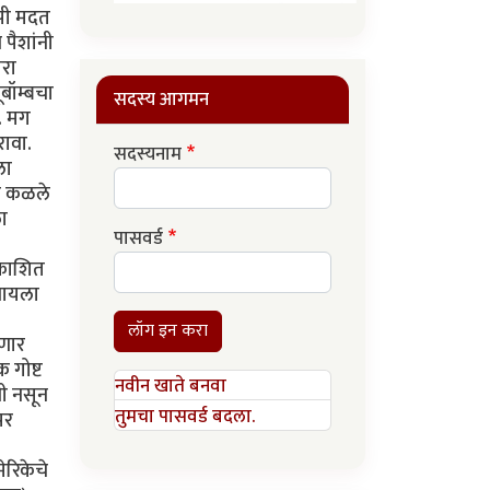
ुपी मदत
 पैशांनी
ारा
ूबॉम्बचा
सदस्य आगमन
े. मग
रावा.
सदस्यनाम
ला
वर कळले
ला
पासवर्ड
रकाशित
चायला
लॉग इन करा
सणार
 गोष्ट
नवीन खाते बनवा
झी नसून
तुमचा पासवर्ड बदला.
पर
ेरिकेचे