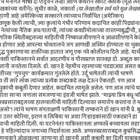
ांचे मनोगत
गाभा
© एड्रियन लेव्ही आणि कॅथरीन स्कॉट-क्लार्क (मूळ ल
कांच्या वतीने): सुधीर काळे, जकार्ता
(या लेखातील सर्व मते मूळ लेखकद
ून व आधीचे नियम रद्दबातल करून सर्वांपासून लपवून ठेवली. गुप्त माहिती मिळवण्याच्या क्रियेचीही धार बोथट करण्यात आली आणि परराष्ट्रखाते व संरक्षणखाते यासारख्या सरकारी खात्यांना जणू वेढून राष्ट्राध्यक्षांच्या तत्वांना पाठिंबा देण्यास, प्रतिनिधीसभेला डावलण्यास व देशाचे कायदे मोडण्यास भाग पाडण्यात आले होते. अमेरिकेच्या परराष्ट्रखात्याचा प्रवक्ता रिचर्ड बाऊचर याने डॉ खान प्रकरण म्हणजे पाकिस्तानी हुकूमशहा/राष्ट्राध्यक्ष मुशर्रफ यांच्या कसोटीचा क्षण असे वर्णन केले आहे. खान हे सर्व देशाचा मानबिंदू होते व त्यांचे नाव काढताच पाकिस्तानी नागरिकांची छाती गर्वाने फुगायची. पाकिस्तानला शिवणाच्या धारदार सुयासुद्धा बनवता येत नाहींत अशी मल्लीनाथी करणार्‍या डॉ खान यांनी अतीशय आधुनिक तंत्रज्ञानाचा वापर करून भारताच्या कुठल्याही शहरावर हल्ला करू शकणारी अण्वस्त्रे मोठ्या प्रमाणावर बनविण्याची एक "असेंब्ली लाईन" उभी केली व त्यांना पाकिस्तानी जनतेनेच "अणूबॉम्बचे पिताश्री" हा जणू एक किताबच दिला. फारच थोड्या लोकांना हे माहीत आहे की डॉ खान हे या अण्वस्त्र-उत्पादनाच्या प्रकल्पात अपघातानेच शिरले. पाकिस्तानात योग्यशी नोकरी न मिळाल्यामुळे ते चिडून उच्च शिक्षणासाठी युरोपला गेले व एका विश्वविद्यालयात प्रवेश मिळविण्याच्या रांगेत उभे असताना ’हेनी’ नावाच्या एका डच मुलीच्या प्रेमात पडले व तिच्याशी विवाहबद्ध झाले. एका गोर्‍या बाईचे पति म्हणून त्यांना एरवी मिळाली नसती अशी अतीशय संवेदनशील अशा गोपनीय क्षेत्रात भाषांतरकाराची नोकरी मिळाली व अण्वस्त्रांबद्दलची अतीशय गुप्त अशी माहिती त्यांच्या नजरेखालून जाऊ लागली. त्याचे महत्व समजल्यामुळे त्यांनी ती सर्व कागदपत्रे व ड्रॉइंग्ज चोरली व त्या कागदपत्रांनी भरलेले तीन पेटारे घेऊन ते पाकिस्तानात परत आले. जुल्फिकार अली भुत्तो यांच्या प्रोत्साहनाने ते अणूबॉम्ब बनवायच्या प्रोजेक्टचे प्रमुख झाले व मग त्या क्षेत्रात त्यांची व पाकिस्तानची प्रगती सुरू झाली. त्यानंतर पुढच्या वर्षापासून पाकिस्तानी अधिकारी व पाकिस्तानी दलाल/एजंट यांनी युरोप व उत्तर अमेरिकेत त्यांना हव्या असलेल्या यंत्रसामुग्री व इतर वस्तूंची जोरदार खरेदी सुरू केली. डॉ. खान हे सूत्रधाराचे व वेगवेगळ्या गटांमधील समन्वय ठेवण्याचे काम पहात होते व पश्चिम युरोपीमधील गुपचुपपणे अणूबॉम्ब बनविण्याचा कार्यक्रम राबवणार्‍या कंपन्यांतील वैज्ञानिक, कारखानदार, इंजिनियर व धातुशास्त्रज्ञ यांच्याबरोबरील मैत्री आणखी जवळची करून व त्यांच्याशी वागताना अतीशय गोडीगुलाबीचा वापर करून व त्यांच्यावर आपल्या गोड बोलण्याने एक तर्‍हेची छाप किंवा मोहिनी टाकून अशी सामग्री मिळवण्याच्या वाटेतील अडचणी दूर करत होते. जेंव्हा १९७७ साली भुत्तोंची पंतप्रधानपदावरून उचलबांगडी झाली, तेंव्हा हा अणूप्रकल्प नवे हुकूमशहा ज. झिया उल हक यांच्या अखत्यारीतील सैनिकी विभागाकडे जावा अशी अमेरिकन गुप्तचर संघटना सी.आय.ए.ची इच्छा होती. त्यामुळे खान यांचे जगभरच्या खरेदीमध्ये गुंतलेले गट पाकिस्तानी लष्करशहा व पाकिस्तानी गुप्तचर संघटना आय. एस. आय. यांच्या हुकुमाखाली आले. (म्हणजेच अमेरिकन गुप्तचर संघटना सी.आय.ए.ला या अणूबॉम्ब प्रकल्पाची कल्पना १९७७ पासून होती) पण तसे असले तरी पाकिस्तानच्या अणूबॉम्ब प्रकल्पाबद्दल जास्त माहिती असणे हे तोट्याचे ठरू लागले. जिमी कार्टर हे १९७७ सालची राष्ट्रपतीपदाची निवडणूक जिंकून अधिकारावर आले तेंव्हा जगातली अण्वस्त्रें कमी करायची हे ध्येय समोर ठेवूनच ते अधिकारावर आले होते. पण त्यांचे राष्ट्रीय सुऱक्षा सल्लागार बिन्यू ब्रेझिंस्की (Zbigniew Brzezinski) यांनी त्यांना त्यांची दिशा बदलायचा सल्ला दिला. पाकिस्तान हे राष्ट्र साम्यवादाविरुद्धच्या लढाईतील एक धक्काप्रतिबंधक (buffer) म्हणून उपयुक्त राष्ट्र असल्याचा कार्टर यांना सल्ला देण्यात आला व पाकिस्तानला या कामात राजी-खुषी सामील करून घेण्यासाठी त्या राष्ट्राचे मन वळविण्याचाही त्यांना सल्ला दिला. झियाच्या मनसुब्याला छुपा पाठिंबा देऊन मग त्याच्या मोबदल्यात अण्वस्त्रे बनवायची ही योजना होती! पाकिस्तानने जर रशियाचा प्रतिकार केला तर त्यांच्या अण्वस्त्रें बनविण्याच्या प्रकल्पाकडे अमेरिका दुर्ल़क्ष करेल असेही ज. झियांना सांगण्यात आले. १९८० साली कार्टर यांच्या जागी रेगन आले व त्यांनी कार्टर यांच्या अण्वस्त्रप्रसारबंदीच्या कार्यक्रमाला केरात काढले. राष्ट्रीय सुरक्षा समिती व सल्लागार यांचेही अवमूल्यन करण्यात आले व विल्यम केसी यांच्या नेतृत्वाखाली सी.आय.ए. ही संघटना सर्वेसर्वा झाली आणि गुप्तहेरखाते एक माहितीचे साधनच न रहाता ते एक प्रे. रेगन यांच्या धोरणाच्या समर्थनार्थ वापरायचे एक हत्यार बनले. त्यापाठोपाठ अमेरिकन अधिकारी पैसे घेऊन इस्लामाबादला पोचले व बरोबर हाही निरोप घेऊन आले कीं अमेरिका पाकिस्तानच्या वाढत्या अण्वस्त्रें बनविण्याच्या प्रकल्पाकडे काणाडोळा करेल. पण पुढे जसजसे पाकिस्तानच्या अण्वस्त्रनिर्मितीच्या प्रकल्पाचे रोपटे भराभर वाढू लागले तसतसे तो प्रकल्प गुप्त ठेवणे अवघड जाऊ लागले. प्रे. रेगन यांनी आशावादावर आधारित आक्रमकपणे तह/करार करण्याचा पायंडा मरगळलेल्या वॉशिंग्टनला आणला, पण उपयुक्ततेच्या व सोयीच्या तत्वावर जे परराष्ट्र धोरण सुरू केले गेले त्याचे रूपांतर झपाट्याने एका षड्यंत्रात झाले ज्यात अमेरिकेचे परराष्ट्रखातेही सामील झाले व पाकिस्तानच्या अण्वस्त्र-प्रकल्पाबद्दलच्या गुप्त बातम्यावर जे विरोध करतील त्यांच्या कामात अडथळेही आणू लागले. या सावळ्या गोंधळात पाकिस्तानने १९८३ साली स्फोटकें न वापरता केलेली अण्वस्त्रांची चांचणी (cold-testing), एवढेच नव्हे तर स्फोटकांसह चीनच्या मदतीने १९८४ साली केलेली चांचणीही (hot-testing) गुप्त ठेवण्यात अमेरिकेला यश मिळाले. पाकिस्तान व चीन या देशांमधील अण्वस्त्र-संबंधांना खोल गाडून टाकण्यातही रेगनच्या अधिकार्‍यांना यश मिळाले. यात चीनकडून मिळालेली बॉम्बची ड्रॉइंग्स, रेडियो आयसोटोप्स व इतर "हवी ती व हवी तितकी" तांत्रिक मदत यांचाही समावेश होता. याच्या मोबदल्यात चिनी आण्विक ऊर्जा कंत्राटदारांकडून अमेरिकन कंपन्यांनी कोट्यानुकोटी डॉलर्सची कंत्राटे मिळविली. जेंव्हा प्रे. रेगन यांची कारकीर्द १९८९ साली संपली तेंव्हा पाकिस्तानकडे चांचणी केलेली व वापरता येण्याजोगी अण्वस्त्रे होती. व या अस्त्रांच्या निर्मितीचा बहुतांश खर्च अमेरिकेकडून ’मदत’ म्हणून मिळालेल्या पैशातूनच झाला होता कारण ’मदत’ म्हणून मिळालेल्या पुंजीतले अब्जावधी डॉलर्स पाकिस्तानच्या लष्करशहांनी या कामाकडे वळविले होते. अमेरिकेच्या पेंटॅगॉनमधील अधिकारी पाकिस्तानचे रक्षक/वॉचमन ठरले. त्यांनी गुप्तहेरखात्यांचे अहवाल आपल्याला हवे तसे पुन्हा लिहिवले ज्यात पाकिस्तानच्या या अण्वस्त्रक्षमतेबद्दल जाणून-बुजून आहे त्यापेक्षा कमी आहे असे दाखविले गेले. तेही अशा वेळी कीं इस्लामाबाद व दिल्ली यांच्यातला संघर्ष अगदी निकरावर आला होत