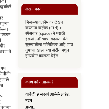
ेखक)
्वयींची
लेखन मदत
मिसळपाव.कॉम वर लेखन
करताना कंट्रोल (Ctrl) +
स्पेसबार (space) ने मराठी
इंग्रजी अशी भाषा बदलता येते.
सुरूवातीला फोनेटिक्स आहे. मात्र
तुमच्या खात्याच्या सेटींग मधून
इनस्क्रीप्ट बदलता येईल.
कोण कोण आलंय?
यावेळी 9 सदस्यं आलेले आहेत.
नंदन
अभ्या..