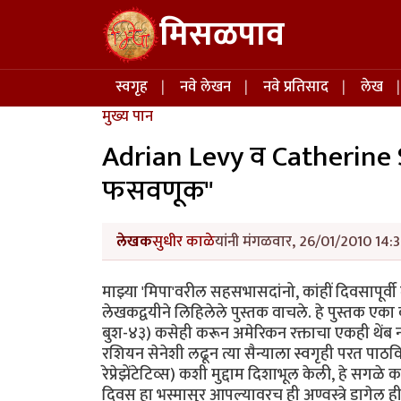
Skip to main content
मिसळपाव
Main navigation
स्वगृह
नवे लेखन
नवे प्रतिसाद
लेख
मुख्य पान
Adrian Levy व Catherine S
फसवणूक"
लेखक
सुधीर काळे
यांनी मंगळवार, 26/01/2010 14:3
माझ्या 'मिपा'वरील सहसभासदांनो, कांहीं दिवसापू
लेखकद्वयीने लिहिलेले पुस्तक वाचले. हे पुस्तक एका बाज
बुश-४३) कसेही करून अमेरिकन रक्ताचा एकही थेंब न स
रशियन सेनेशी लढून त्या सैन्याला स्वगृही परत पाठव
रेप्रेझेंटेटिव्स) कशी मुद्दाम दिशाभूल केली, हे सगळे 
दिवस हा भस्मासुर आपल्यावरच ही अण्वस्त्रे डागेल ही 