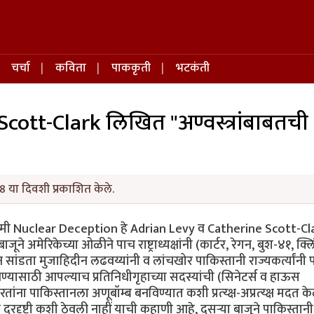
चर्चा
कविता
पाककृती
भटकंती
cott-Clark लिखित "अण्वस्त्रांबाबतची
8 या दिवशी प्रकाशित केले.
र्वी मी Nuclear Deception हे Adrian Levy व Catherine Scott-Cl
ूने अमेरिकेच्या ओळीने पाच राष्ट्राध्यक्षांनी (कार्टर, रेगन, बुश-४१, क्ल
ांडता मुजाहिदीन लढवय्यांनी व लांचखोर पाकिस्तानी राज्यकर्त्यांनी 
िण्यासाठी आपल्याच प्रतिनिधीगृहाच्या सदस्यांची (सिनेटर्स व हाऊस
करतांना पाकिस्तानला अणूबॉम्ब बनविण्यात कशी प्रत्य्क्ष-अप्रत्य्क्ष मदत 
दूरदृष्टी कशी ठेवली नाहीं याची कहाणी आहे, दुसर्‍या बाजूने पाकिस्तानी