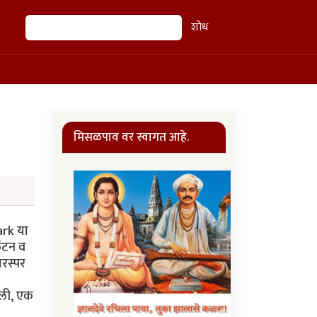
शोध
शोध
मिसळपाव वर स्वागत आहे.
ark या
िंटन व
परस्पर
केली, एक