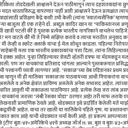
अमेरिकेला तोडदेखली आश्वासने देऊन पाठीमागून त्याच दहशतवाद्यांना छ
दत भारताविरुद्ध वापरणार नाहीं अशी आश्वासने देऊन प्रत्यक्षात त्याच
्यांसाठी प्रशिक्षण केंद्रे कशी उभी केली (त्यांना ’स्वातंत्र्यसैनिक’ म्हणण
या बाजूला ही एक तर्‍हेने डॉ. अब्दुल कादिर खान या "पाकिस्तानच्य अण
 खात्री पटली कीं हे पुस्तक प्रत्येक भारतीय नागरिकाने वाचलेच पाहिज
 मग वाटले कीं मी ते निम्मे संक्षिप्त करावे व त्याचा मराठीत अनुवाद क
ग मी लेव्ही व स्कॉट-क्लार्क यांचा ई-मेल शोधून काढला. पहिल्या निरोपा
्हीसाहेबांनी मला एक भारतीय प्रकाशकांचा पत्ता दिला. त्यांना लिहिल्या
टचे हक्क आहेत. पुन्हा लिहिल्यावर शेवटी व्हॅलरी डफ्फ या मॅडमकडून म
ली. पण जर वाचकांचा प्रतिसाद चांगला आल्याने पुस्तकरूपात प्रसिद्ध
ांची परवानगी घ्यावी लागणार आहे. "सकाळ"च्या वेब एडिशनवर प्रथम प्
ावा म्हणून मी ही मालिका 'सकाळ'ला पाठवायच्या आधी मिपाकरांना वा
ेले व अनेक क्षेत्रांत प्राविण्य असलेले अनेक सभासद आहेत. त्यांच्या
सुधारित आवृत्ती मी सकाळला पाठविणार आहे. प्रत्येक लेख जरा लांब अ
 वाचकांना जरासा "लंबी रेसका घोडा" ठरणार आहे! तरी माफ लरावे! एक
लेखनाशी प्रामाणिक ठेवले आहे. थोडक्यात इथे प्रदर्शित केलेली मतें मा
यींची आहेत. वाचा तर खाली या मालिकेचे पहिले पुष्प. या प्रस्तावना
स्तकात काय आहे याची थोडक्यात चर्चा केली आहे. हा प्रकल्प आपल्याला
[टीपः बुश-४१=अमेरिकेचे ४१वे अध्यक्ष जॉर्ज H. W. बुश व बुश-४३=अम