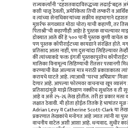
राज्यकर्त्यांनी "दहशतवादाविरुद्धच्या लढाई"बद्दल 
कशी चालू ठेवली, अमेरिकेला तिची लष्करी व आर्थिक म
व त्यांच्या सेनाधिकार्‍यांच्या सक्रीय सहभागाने दहशतवाद
मुशर्रफ सगळ्यात मोठा चोर!) याची कहाणी, तर तिसर्‍
पिताश्री"ची कहाणीही आहे! हे पुस्तक वाचल्यावर माझी
डोक्यात आले कीं हे ५०० पानी पुस्तक कुणी वाचेल कां?
पण पुस्तक कॉपीराईटच्या कायद्याने संरक्षित होते. म
प्रतिसाद आला नाहीं, पण दुसर्‍यांदा लिहिल्यावर लेव
कीं त्यांच्याकडे फक्त इंगजी पुस्तकापुरतेच कॉपीराई
मालिका विनामूल्य लिहिण्याची रीतसर परवानगी मिळा
करण्याची वेळ आल्यास मात्र मराठी प्रकाशकाला त्य
करायचे घाटते आहे. त्याआधी "घरचा अभिप्राय" मिळ
देणार आहे. आपल्या फोरमवर वाचनाचा खूप व्यासंग असल
प्रतिसादांमुळे माझे लिखाण नक्कीच सुधारेल व ती 
आहे व असे २५-२६ लेख होतील. तरी हा प्रकार मला व
लक्षात ठेवावी. मी होता होईल तितके हे भाषांतर मूळ 
Adrian Levy व Catherine Scott-Clark या लेखकद्व
प्रकरणात लेखकांचे मनोगत आहे ज्यात त्यांनी या पु
वाचनीय वाटेल अशी आशा आहे. धन्यवाद. सुधीर काळे 