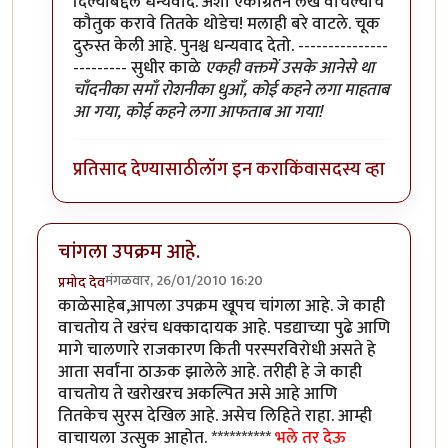
दिल्याबद्दल धन्यवाद. अशा एकाग्रतेने लेख वाचल्याचे
कौतुक करावे तितके थोडेच! मलाही बरे वाटले. चूक
दुरुस्त केली आहे. पुनश्च धन्यवाद देतो. ---------------
--------- सुधीर काळे
एकही वक्तमें उसके आनेसे था
चाँदनीका समाँ रोशनीका धुआँ, कोई कहने लगा माहताब
आ गया, कोई कहने लगा आफताब आ गया!
प्रतिसाद देण्यासाठी
लॉग इन करा
किंवा
सदस्य व्हा
चांगला उपक्रम आहे.
मंगळवार, 26/01/2010 16:20
प्रमोद देव
काळेसाहेब,आपला उपक्रम खूपच चांगला आहे. जे काही
वाचतोय ते खरंच धक्कादायक आहे. पडद्याच्या पुढे आणि
मागे चालणारे राजकारण किती परस्परविरोधी असते हे
आता सर्वांना ठाऊक झालेले आहे. तरीही हे जे काही
वाचतोय ते खरोखरच अकल्पित असे आहे आणि
तितकेच सुरस देखिल आहे. असेच लिहिते राहा. आम्ही
वाचायला उत्सुक आहोत. **********
भले तर देऊ