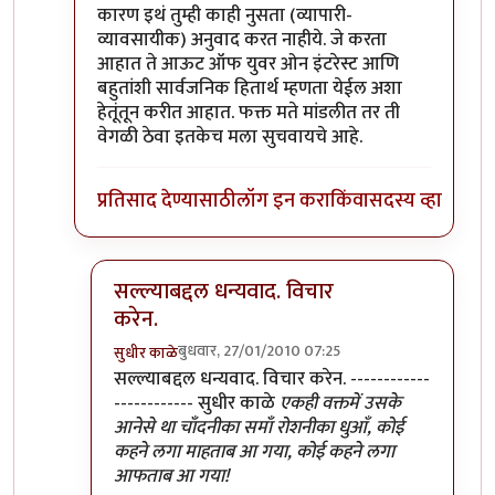
कारण इथं तुम्ही काही नुसता (व्यापारी-
व्यावसायीक) अनुवाद करत नाहीये. जे करता
आहात ते आऊट ऑफ युवर ओन इंटरेस्ट आणि
बहुतांशी सार्वजनिक हितार्थ म्हणता येईल अशा
हेतूंतून करीत आहात. फक्त मते मांडलीत तर ती
वेगळी ठेवा इतकेच मला सुचवायचे आहे.
प्रतिसाद देण्यासाठी
लॉग इन करा
किंवा
सदस्य व्हा
सल्ल्याबद्दल धन्यवाद. विचार
करेन.
बुधवार, 27/01/2010 07:25
सुधीर काळे
In reply to
ठीक आहे
by
श्रावण मोडक
सल्ल्याबद्दल धन्यवाद. विचार करेन. ------------
------------ सुधीर काळे
एकही वक्तमें उसके
आनेसे था चाँदनीका समाँ रोशनीका धुआँ, कोई
कहने लगा माहताब आ गया, कोई कहने लगा
आफताब आ गया!