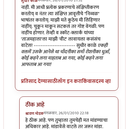
मंगळवार, 26/01/2010 21:52
सुधीर काळे
In reply to
वाचतो आहे
by
श्रावण मोडक
नाहीं. मी आधी प्रत्येक प्रकरणाचे संक्षिप्तीकरण
करतोय् व नंतर त्या संक्षिप्त आवृत्तीचे "निव्वळ"
भाषांतर करतोय्. माझी मते कुठेच मी लिहिणार
नाहींय्. चुकून माकून सटकलं तर गोष्ट वेगळी. पण
नाहींच होणार. लेव्ही व स्कॉट-क्लार्क यांच्या
'ताजमहाला'ला माझी 'वीट' लावायला कसंसंच
वाटेल! ------------------------ सुधीर काळे
एकही
वक्तमें उसके आनेसे था चाँदनीका समाँ रोशनीका धुआँ,
कोई कहने लगा माहताब आ गया, कोई कहने लगा
आफताब आ गया!
प्रतिसाद देण्यासाठी
लॉग इन करा
किंवा
सदस्य व्हा
ठीक आहे
मंगळवार, 26/01/2010 22:18
श्रावण मोडक
In reply to
मूळ लेखकांच्या 'ताजमहाला'ला माझी 'वीट' ल
हे ठीक आहे. पण तुम्हाला तुमचेही मत मांडण्याचा
अधिकार आहे. मांडावेसे वाटले तर जरूर मांडा.