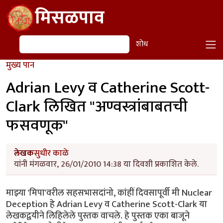
Skip to main content
मिसळपाव
शोध
शोध
मुख्य पान
Adrian Levy व Catherine Scott-
Clark लिखित "अण्वस्त्रांबाबतची
फसवणूक"
लेखक
सुधीर काळे
यांनी मंगळवार, 26/01/2010 14:38 या दिवशी प्रकाशित केले.
माझ्या 'मिपा'वरील सहसभासदांनो, कांहीं दिवसापूर्वी मी Nuclear
Deception हे Adrian Levy व Catherine Scott-Clark या
लेखकद्वयीने लिहिलेले पुस्तक वाचले. हे पुस्तक एका बाजूने