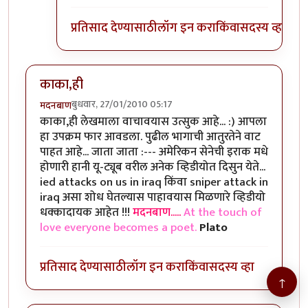
प्रतिसाद देण्यासाठी
लॉग इन करा
किंवा
सदस्य व्हा
काका,ही
बुधवार, 27/01/2010 05:17
मदनबाण
काका,ही लेखमाला वाचावयास उत्सुक आहे... :) आपला
हा उपक्रम फार आवडला. पुढील भागाची आतुरतेने वाट
पाहत आहे... जाता जाता :--- अमेरिकन सेनेची इराक मधे
होणारी हानी यू-ट्यूब वरील अनेक व्हिडीयोत दिसुन येते...
ied attacks on us in iraq किंवा sniper attack in
iraq असा शोध घेतल्यास पाहावयास मिळणारे व्हिडीयो
धक्कादायक आहेत !!!
मदनबाण.....
At the touch of
love everyone becomes a poet.
Plato
प्रतिसाद देण्यासाठी
लॉग इन करा
किंवा
सदस्य व्हा
↑