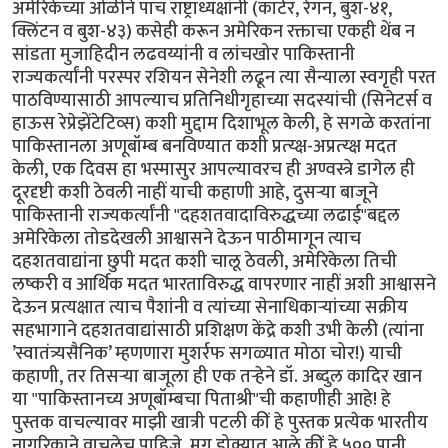
अमेरिकेच्या ओळीने पाच राष्ट्राध्यक्षांनी (कार्टर, रेगन, बुश-४१,
क्लिंटन व बुश-४३) कसेही करून अमेरिकन रक्ताचा एकही थेंब न
सांडता मुजाहिदीन लढवय्यांनी व लांचखोर पाकिस्तानी
राज्यकर्त्यांनी परस्पर रशियन सेनेशी लढून त्या सैन्याला स्वगृही परत
पाठविण्यासाठी आपल्याच प्रतिनिधीगृहाच्या सदस्यांची (सिनेटर्स व
हाऊस रेप्रेझेंटेटिव्स) कशी मुद्दाम दिशाभूल केली, हे सगळे करतांना
पाकिस्तानला अणूबॉम्ब बनविण्यात कशी प्रत्य्क्ष-अप्रत्य्क्ष मदत
केली, एक दिवस हा भस्मासुर आपल्यावरच ही अण्वस्त्रे डागेल ही
दूरदृष्टी कशी ठेवली नाहीं याची कहाणी आहे, दुसर्‍या बाजूने
पाकिस्तानी राज्यकर्त्यांनी "दहशतवादाविरुद्धच्या लढाई"बद्दल
अमेरिकेला तोडदेखली आश्वासने देऊन पाठीमागून त्याच
दहशतवाद्यांना छुपी मदत कशी चालू ठेवली, अमेरिकेला तिची
लष्करी व आर्थिक मदत भारताविरुद्ध वापरणार नाहीं अशी आश्वासने
देऊन प्रत्यक्षात त्याच पैशांनी व त्यांच्या सेनाधिकार्‍यांच्या सक्रीय
सहभागाने दहशतवाद्यांसाठी प्रशिक्षण केंद्रे कशी उभी केली (त्यांना
’स्वातंत्र्यसैनिक’ म्हणणारा मुशर्रफ सगळ्यात मोठा चोर!) याची
कहाणी, तर तिसर्‍या बाजूला ही एक तर्‍हेने डॉ. अब्दुल कादिर खान
या "पाकिस्तानच्य अणूबॉम्बचा पिताश्री"ची कहाणीही आहे! हे
पुस्तक वाचल्यावर माझी खात्री पटली कीं हे पुस्तक प्रत्येक भारतीय
नागरिकाने वाचलेच पाहिजे. मग डोक्यात आले कीं हे ५०० पानी