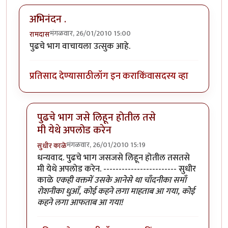
अभिनंदन .
मंगळवार, 26/01/2010 15:00
रामदास
पुढचे भाग वाचायला उत्सुक आहे.
प्रतिसाद देण्यासाठी
लॉग इन करा
किंवा
सदस्य व्हा
पुढचे भाग जसे लिहून होतील तसे
मी येथे अपलोड करेन
मंगळवार, 26/01/2010 15:19
सुधीर काळे
In reply to
अभिनंदन .
by
रामदास
धन्यवाद. पुढचे भाग जसजसे लिहून होतील तसतसे
मी येथे अपलोड करेन. ------------------------ सुधीर
काळे
एकही वक्तमें उसके आनेसे था चाँदनीका समाँ
रोशनीका धुआँ, कोई कहने लगा माहताब आ गया, कोई
कहने लगा आफताब आ गया!