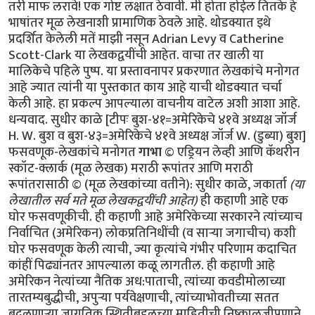
तरी माफ लरावे! एक गोष्ट लक्षात ठेवावी. मी होता होईल तितके हे
भाषांतर मूळ लेखनाशी प्रामाणिक ठेवले आहे. थोडक्यात इथे
प्रदर्शित केलेली मतें माझी नसून Adrian Levy व Catherine
Scott-Clark या लेखकद्वयींची आहेत. वाचा तर खाली या
मालिकेचे पहिले पुष्प. या प्रस्तावनापर प्रकरणात लेखकांचे मनोगत
आहे ज्यात त्यांनी या पुस्तकात काय आहे याची थोडक्यात चर्चा
केली आहे. हा प्रकल्प आपल्याला वाचनीय वाटेल अशी आशा आहे.
धन्यवाद. सुधीर काळे [टीपः बुश-४१=अमेरिकेचे ४१वे अध्यक्ष जॉर्ज
H. W. बुश व बुश-४३=अमेरिकेचे ४१वे अध्यक्ष जॉर्ज W. (डुब्या) बुश]
फसवणूक-लेखकांचे मनोगत
गाभा
© एड्रियन लेव्ही आणि कॅथरीन
स्कॉट-क्लार्क (मूळ लेखक) मराठी रूपांतर आणि मराठी
रूपांतरासाठी © (मूळ लेखकांच्या वतीने): सुधीर काळे, जकार्ता
(या
लेखातील सर्व मते मूळ लेखकद्वयींची आहेत)
ही कहाणी आहे एक घोर फसवणूकीची. ही कहाणी आहे अमेरिकेच्या सरकारने त्यांच्याच निर्वाचित (अमेरिकन) लोकप्रतिनिधींची (व सार्‍या जगाचीच) कशी घोर फसवणूक केली त्याची, ज्या कृत्यांचे गंभीर परिणाम कदाचित कांहीं पिढ्यांनतर आपल्याला कळू लागतील. ही कहाणी आहे अमेरिकन नेत्यांच्या नैतिक अध:पाताची, त्यांच्या कवडीमोलाच्या तारतम्यबुद्धीची, अपुर्‍या पर्यवेक्षणाची, त्यांच्याभोवतीच्या सतत बदलणार्‍या जागतिक स्थितीबद्दलच्या माहितीची निष्काळजीपणाने व आळशीपणाने केलेल्या विश्लेषणांची/पृथक्करणांची! या चुकांचा गंभीर परिणाम होणार आहे आपल्या भोवतालचे जग आणखी अस्थिर होण्यात! या चुका करून अमेरिकन व पश्चिम युरोपियन नेतृत्वाने जागतिक धर्मयुद्ध पुकारणार्‍या शक्तींच्या हातात जणू एक नवे कोलीतच दिले आहे. याची सर्वप्रथम प्रचीती आली ४ फेब्रूवारी २००४ रोजी! या दिवशी पाकिस्तानचे सर्वात आदरणीय व गौरवप्राप्त शास्त्रज्ञ डॉ. अब्दुल कादीर खान पाकिस्तान चित्रवाणीच्या पडद्यावर सार्‍या पाकिस्तानी जनतेला दिसले. डॉ. खान हे नेहमीच रहस्याच्या पडद्याआड असत कारण ते तीस वर्षाहून जास्त काळ पाकिस्तानच्या अण्वस्त्रनिर्मितीच्या "गुपचुप" कार्यक्रमात गुंतलेले होते. उर्दू भाषेतली त्यांची भाषणे सर्वसाधारणपणे सार्‍या पाकिस्तानी जनतेला समजत व ती सारे लोक त्यांच्या प्रत्येक शब्दाकडे लक्ष देऊन ऐकतही. पण आज पाकिस्तानी सरकारने जाहीर केले होते कीं ते त्यांच्या चुकांची कबूली देणार आहेत. कदाचित त्यामुळे असेल. पण आज त्यांचे भाषण त्यांच्या देशबांधवांना सहज समजणार्‍या उर्दू भाषेत न होता सार्‍या जगाला समजणार्‍या इंग्रजी भाषेत झाले. "माझ्या प्रिय बंधू-भगिनींनो" अशी सुरुवात करून त्यांनी स्वत:च्या अनधिकृत अण्वस्त्रप्रसाराबद्दलच्या हालचालींची माहिती दिल्यावर समारोप करतांना ते म्हणाले "अल्ला पाकिस्तानला सुरक्षित ठेवो, पाकिस्तान अमर असो"! त्यांचे भाषण संपताक्षणी पाकिस्तानी लष्कराने डॉ खान यांनी प्रे. बुश ज्यांना "अनिष्ट राष्ट्रांचा अक्ष" म्हणत (Axis of Evil) त्या उत्तर कोरिया, इराण व लिबिया या अशा गिर्‍हाइकांसाठी एकट्याने हा अण्वस्त्रप्रसाराचा काळा बाजार कसा चालवला होता याची माहिती दिली. या घटनेनंतर पाकिस्तानला अण्वस्त्रें बनवायला सहाय्य करून अमेरिकेने सार्‍या जगाची कशी फसवणूक केली हे पहिल्यांदाच जगाच्या निदर्शनाला आले. अण्वस्त्रप्रसाराबद्दल कुप्रसिद्ध असलेल्या व "टायफॉइड मेरी" या (अपमानास्पद) टोपणनावाने ओळखल्या जाणार्‍या डॉ खाननी अशी कबूली का दिली याबाबत सार्‍या जगात तावातावाने तर्क-कुतर्क सुरू झाले. कुणाला वाटले की त्यांच्या राजकीय किंवा धार्मिक श्रद्धांमुळे दिली, कुणाला वाटले की स्वत:ची इभ्रत वाढविण्यासाठी व स्थान बळकट करण्यासाठी? कुणा बदमाष राजवटीसाठी? अफगाणिस्तानमधील जिहाद्यांसाठी? ओसामा बिन लादेनसाठी? कीं युरोप-अमेरिकेत अणूबॉम्ब उडवू पहाणार्‍या अतिरेक्यांच्या टोळ्यांसाठी? अनेक वृत्तपत्रांत आलेल्या अग्रलेखांत कुणाच्या फायद्यासाठी त्यांनी हा कबूलीजबाब दिला असावा याबाबतही तर्‍हेतर्‍हेच्या अटकळी प्रसिद्ध झाल्या. प्रेसिडेंट जॉर्ज बुश यांनीही या फसवणुकीला जणू संमतीच दिली. कांहीं दिवसांनंतर ते म्हणाले, "खान यांनी त्यांचे सारे गुन्हे मान्य केले आहेत आणि त्यांचे या गुन्ह्यातील सहकारी आता या धंद्यातून बाहेर फेकले गेले आहेत. खान व त्यांचे छोटे टोळके अतीशय धक्कादायक गुन्ह्यांबद्दल दोषी आहेत. पण त्यांच्यावर खटला घालायची गरज दिसत नाहीं. बुश पुढे म्हणाले, "प्रेसिडेंट मुशर्रफ यांनी मला आश्वासन दिले आहे कीं ते खान यांच्या जालाबद्दलची (network) सर्व माहिती अमेरिकन सरकारला देतील व तो देश (पाकिस्तान) अशा अण्वस्त्रप्रसाराच्या मुळाशी असू दिला जाणार नाहीं." पाकिस्तान सरकारचे या घटनेवर इतके पूर्ण नियंत्रण आहे कीं खान व त्यांच्या सहकारी शास्त्रज्ञांना अमेरिकेत खटला घालण्यासाठी अमेरिकेच्या किंवा इतर पाश्चात्य राष्ट्रांच्या स्वाधीन करण्याची गरज नाहीं. सत्य परिस्थिती तर अशी होती कीं खान यांची कबूली एक दिशाभूल करण्यासाठी दिलेली कॢप्तीच होती. अण्वस्त्रांची काळी बाजारपेठ खान यांच्या नियंत्रणाखाली चालली तर होतीच, पण जाहीर व खासगी वक्तव्यात फरक असा होता कीं अशा तर्‍हेचा काळा बाजार एका व्यक्तीचे काम नव्हते तर हे काम एका राष्ट्राच्या (पाकिस्तानच्या) परराष्ट्रनीतीचा भाग होता व त्याचे पर्यवेक्षण पाकिस्तानी लष्करी अधिकार्‍यांची टोळी करत होती. वर हे राष्ट्र अमेरिकेच्या अतिरेक्यांविरुद्धच्या लढाईतील एक महत्वाचे दोस्त राष्ट्र म्हणून दुटप्पीपणे मिरवत होते. तीसेक वर्षें लागोपाठ सत्तेवर आलेल्या अमेरिकन सरकारांनी, मग ती रिपब्लिकन पक्षाची असोत किंवा डेमोक्रॅटिक पक्षाची असोत, तसेच इंग्लंड व इतर पाश्चात्य युरोपियन राष्ट्रांनी पाकिस्तानला अतीशय मर्यादित प्रसारण असलेले व निषिद्ध असे अण्वस्त्रांबद्दलचे तंत्रज्ञान मिळवू दिले होते. एका अनर्थपूर्ण युगात पाकिस्तानने हे निषिद्ध तंत्रज्ञान कसे अनिष्ट राष्ट्रांना विकण्यात पुढाकार घेतला ही माहिती महत्वाची सरकारी साधने चुकीच्या दिशेने वापरून व आधीचे नियम रद्दबातल करून सर्वांपासून लपवून ठेवली. गुप्त माहिती मिळवण्याच्या क्रियेचीही धार बोथट करण्यात आली आणि परराष्ट्रखाते व संरक्षणखाते यासारख्या सरकारी खात्यांना जणू वेढून राष्ट्राध्यक्षांच्या तत्वांना पाठिंबा देण्यास, प्रतिनिधीसभेला डावलण्यास व देशाचे कायदे मोडण्यास भाग पाडण्यात आले होते. अमेरिकेच्या परराष्ट्रखात्याचा प्रवक्ता रिचर्ड बाऊचर याने डॉ खान प्रकरण म्हणजे पाकिस्तानी हुकूमशहा/राष्ट्राध्यक्ष मुशर्रफ यांच्या कसोटीचा क्षण असे वर्णन केले आहे. खान हे सर्व देशाचा मानबिंदू होते व त्यांचे नाव काढताच पाकिस्तानी नागरिकांची छाती गर्वाने फुगायची. पाकिस्तानला शिवणाच्या धारदार सुयासुद्धा बनवता येत नाहींत अशी मल्लीनाथी करणार्‍या डॉ खान यांनी अतीशय आधुनिक तंत्रज्ञानाचा वापर करून भारताच्या कुठल्याही शहरावर हल्ला करू शकणारी अण्वस्त्रे मोठ्या प्रमाणावर बनविण्याची एक "असेंब्ली लाईन" उभी केली व त्यांना पाकिस्तानी जनतेनेच "अणूबॉम्बचे पिताश्री" हा जणू एक किताबच दिला. फारच थोड्या लोकांना हे माहीत आहे की डॉ खान हे या अण्वस्त्र-उत्पादनाच्या प्रकल्पात अपघातानेच शिरले. पाकिस्तानात योग्यशी नोकरी न मिळाल्यामुळे ते चिडून उच्च शिक्षणासाठी युरोपला गेले व एका विश्वविद्यालयात प्रवेश मिळविण्याच्या रांगेत उभे असताना ’हेनी’ नावाच्या एका डच मुलीच्या प्रेमात पडले व तिच्याशी विवाहबद्ध झाले. एका गोर्‍या बाईचे पति म्हणून त्यांना एरवी मिळाली नसती अशी अतीशय संवेदनशील अशा गोपनीय क्षेत्रात भाषांतरकाराची नोकरी मिळाली व अण्वस्त्रांबद्दलची अतीशय गुप्त अशी माहिती त्यांच्या नजरेखालून जाऊ लागली. त्याचे महत्व समजल्यामुळे त्यांनी ती सर्व कागदपत्रे व ड्रॉइंग्ज चोरली व त्या कागदपत्रांनी भरलेले तीन पेटारे घेऊन ते पाकिस्तानात परत आले. जुल्फिकार अली भुत्तो यांच्या प्रोत्साहनाने ते अणूबॉम्ब बनवायच्या प्रोजेक्टचे प्रमुख झाले व मग त्या क्षेत्रात त्यांची व पाकिस्तानची प्रगती सुरू झाली. त्यानंतर पुढच्या वर्षापासून पाकिस्तानी अधिकारी व पाकिस्तानी दलाल/एजंट यांनी युरोप व उत्तर अमेरिकेत त्यांना हव्या असलेल्या यंत्रसामुग्री व इतर वस्तूंची जोरदार खरेदी सुरू केली. डॉ. खान हे सूत्रधाराचे व वेगवेगळ्या गटांमधील समन्वय ठेवण्याचे काम पहात होते व पश्चिम युरोपीमधील गुपचुपपणे अणूबॉम्ब बनविण्याचा कार्यक्रम राबवणार्‍या कंपन्यांतील वैज्ञानिक, कारखानदार, इंजिनियर व धातुशास्त्रज्ञ यांच्याबरोबरील मैत्री आणखी जवळची करून व त्यांच्याशी वागताना अतीशय गोडीगुलाबीचा वापर करून व त्यांच्यावर आपल्या गोड बोलण्याने एक तर्‍हेची छाप किंवा मोहिनी टाकून अशी सामग्री मिळवण्याच्या वाटेतील अडचणी दूर करत होते. जेंव्हा १९७७ साली भुत्तोंची पंतप्रधानपदावरून उचलबांगडी झाली, तेंव्हा हा अणूप्रकल्प नवे हुकूमशहा ज. झिया उल हक यांच्या अखत्यारीतील सैनिकी विभागाकडे जावा अशी अमेरिकन गुप्तचर संघटना सी.आय.ए.ची इच्छा होती. त्यामुळे खान यांचे जगभरच्या खरेदीमध्ये गुंतलेले गट पाकिस्तानी लष्करशहा व पाकिस्तानी गुप्तचर संघटना आय. एस. आय. यांच्या हुकुमाखाली आले. (म्हणजेच अमेरिकन गुप्तचर संघटना सी.आय.ए.ला या अणूबॉम्ब प्रकल्पाची कल्पना १९७७ पासून होती) पण तसे असले तरी पाकिस्तानच्या अणूबॉम्ब प्रकल्पाबद्दल जास्त माहिती असणे हे तोट्याचे ठरू लागले. जिमी कार्टर हे १९७७ सालची राष्ट्रपतीपदाची निवडणूक जिंकून अधिकारावर आले तेंव्हा जगातली अण्वस्त्रें कमी करायची हे ध्येय समोर ठेवूनच ते अधिकारावर आले होते. पण त्यांचे राष्ट्रीय सुऱक्षा सल्लागार बिन्यू ब्रेझिंस्की (Zbigniew Brzezinski) यांनी त्यांना त्यांची दिशा बदलायचा सल्ला दिला. पाकिस्तान हे राष्ट्र साम्यवादाविरुद्धच्या लढाईतील एक धक्काप्रतिबंधक (buffer) म्हणून उपयुक्त राष्ट्र असल्याचा कार्टर यांना सल्ला देण्यात आला व पाकिस्तानला या कामात राजी-खुषी सामील करून घेण्यासाठी त्या राष्ट्राचे मन वळविण्याचाही त्यांना सल्ला दिला. झियाच्या मनसुब्याला छुपा पाठिंबा देऊन मग त्याच्या मोबदल्यात अण्वस्त्रे बनवायची ही योजना होती! पाकिस्तानने जर रशियाचा प्रतिकार केला तर त्यांच्या अण्वस्त्रें बनविण्याच्या प्रकल्पाकडे अमेरिका दुर्ल़क्ष करेल असेही ज. झियांना सांगण्यात आले. १९८० साली कार्टर यांच्या जागी रेगन आले व त्यांनी कार्टर यांच्या अण्वस्त्रप्रसारबंदीच्या कार्यक्रमाला केरात काढले. राष्ट्रीय सुरक्षा समिती व सल्लागार यांचेही अवमूल्यन करण्यात आले व विल्यम केसी यांच्या नेतृत्वाखाली सी.आय.ए. ही संघटना सर्वेसर्वा झाली आणि गुप्तहेरखाते एक माहितीचे साधनच न रहाता ते एक प्रे. रेगन यांच्या धोरणाच्या समर्थनार्थ वापरायचे एक हत्यार बनले. त्यापाठोपाठ अमेरिकन अधिकारी पैसे घेऊन इस्लामाबादला पोचले व बरोबर हाही निरोप घेऊन आले कीं अमेरिका पाकिस्तानच्या वाढत्या अण्वस्त्रें बनविण्याच्या प्रकल्पाकडे काणाडोळा करेल. पण पुढे जसजसे पाकिस्तानच्या अण्वस्त्रनिर्मितीच्या प्रकल्पाचे रोपटे भराभर वाढू लागले तसतसे तो प्रकल्प गुप्त ठेवणे अवघड जाऊ लागले. प्रे. रेगन यांनी आशावादावर आधारित आक्रमकपणे तह/करार करण्याचा पायंडा मरगळलेल्या वॉशिंग्टनला आणला, पण उपयुक्ततेच्या व सोयीच्या तत्वावर जे परराष्ट्र धोरण सुरू केले गेले त्याचे रूपांतर झपाट्याने एका षड्यंत्रात झाले ज्यात अमेरिकेचे परराष्ट्रखातेही सामील झाले व पाकिस्तानच्या अण्वस्त्र-प्रकल्पाबद्दलच्या गुप्त बातम्यावर जे विरोध करतील त्यांच्या कामात अडथळेही आणू लागले. या सावळ्या गोंधळात पाकिस्तानने १९८३ साली स्फोटकें न वापरता केलेली अण्वस्त्रांची चांचणी (cold-testing), एवढेच नव्हे तर स्फोटकांसह चीनच्या मदतीने १९८४ साली केलेली चांचणीही (hot-testing) गुप्त ठेवण्यात अमेरिकेला यश मिळाले. पाकिस्तान व चीन या देशांमधील अण्वस्त्र-संबंधांना खोल गाडून टाकण्यातही रेगनच्या अधिकार्‍यांना यश मिळाले. यात चीनकडून मिळालेली बॉम्बची ड्रॉइंग्स, रेडियो आयसोटोप्स व इतर "हवी ती व हवी तितकी" तांत्रिक मदत यांचाही समावेश होता. याच्या मोबदल्यात चिनी आण्विक ऊर्जा कंत्राटदारांकडून अमेरिकन कंपन्यांनी कोट्यानुकोटी डॉलर्सची कंत्राटे मिळविली. जेंव्हा प्रे. रेगन यांची कारकीर्द १९८९ साली संपली तेंव्हा पाकिस्तानकडे चांचणी केलेली व वापरता येण्याजोगी अण्वस्त्रे होती. व या अस्त्रांच्या निर्मितीचा बहुतांश खर्च अमेरिकेकडून ’मदत’ म्हणून मिळालेल्या पैशातूनच झाला होता कारण ’मदत’ म्हणून मिळालेल्या पुंजीतले अब्जावधी डॉलर्स पाकिस्तानच्या लष्करशहांनी या कामाकडे वळविले होते. अमेरिकेच्या पेंटॅगॉनमधील अधिकारी पाकिस्तानचे रक्षक/वॉचमन ठरले. त्यांनी गुप्तहेरखात्यांचे अहवाल आपल्याला हवे तसे पुन्हा लिहिवले ज्यात पाकिस्तानच्या या अण्वस्त्रक्षमतेबद्दल जाणून-बुजून आहे त्यापेक्षा कमी आहे असे दाखविले गेले. तेही अशा वेळी कीं इस्लामाबाद व दिल्ली यांच्यातला संघर्ष अगदी निकरावर आला होत