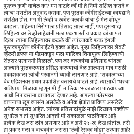
पुस्तक कुणी वाचेल कां? मग वाटले कीं मी ते निम्मे संक्षिप्त करावे व
त्याचा मराठीत अनुवाद करावा. पण पुस्तक कॉपीराईटच्या कायद्याने
संरक्षित होते. मग मी लेव्ही व स्कॉट-क्लार्क यांचा ई-मेल शोधून
काढला. पहिल्या निरोपाला प्रतिसाद आला नाहीं, पण दुसर्‍यांदा
लिहिल्यावर लेव्हीसाहेबांनी मला एक भारतीय प्रकाशकांचा पत्ता
दिला. त्यांना लिहिल्यावर कळले कीं त्यांच्याकडे फक्त इंगजी
पुस्तकापुरतेच कॉपीराईटचे हक्क आहेत. पुन्हा लिहिल्यावर शेवटी
व्हॅलरी डफ्फ या मॅडमकडून मला मालिका विनामूल्य लिहिण्याची
रीतसर परवानगी मिळाली. पण जर वाचकांचा प्रतिसाद चांगला
आल्याने पुस्तकरूपात प्रसिद्ध करण्याची वेळ आल्यास मात्र मराठी
प्रकाशकाला त्यांची परवानगी घ्यावी लागणार आहे. "सकाळ"च्या
वेब एडिशनवर प्रथम प्रकाशित करायचे घाटते आहे. त्याआधी "घरचा
अभिप्राय" मिळावा म्हणून मी ही मालिका 'सकाळ'ला पाठवायच्या
आधी मिपाकरांना वाचायला देणार आहे. आपल्या फोरमवर
वाचनाचा खूप व्यासंग असलेले व अनेक क्षेत्रांत प्राविण्य असलेले
अनेक सभासद आहेत. त्यांच्या प्रतिसादांमुळे माझे लिखाण नक्कीच
सुधारेल व ती सुधारित आवृत्ती मी सकाळला पाठविणार आहे.
प्रत्येक लेख जरा लांब असणार आहे व असे २५-२६ लेख होतील. तरी
हा प्रकार मला व वाचकांना जरासा "लंबी रेसका घोडा" ठरणार आहे!