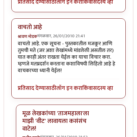
प्रतिसाद देण्यासाठी
लॉग इन करा
किंवा
सदस्य व्हा
वाचतो आहे
मंगळवार, 26/01/2010 21:41
श्रावण मोडक
वाचतो आहे. एक सूचना - पुस्तकातील मजकूर आणि
तुमची मते (जर अशा लेखांमध्ये मांडलेली असतील तर)
यात काही अंतर राखता येईल का याचा विचार करा.
म्हणजे मतप्रदर्शन करताना कशाविषयी लिहितो आहे हे
वाचकाच्या ध्यानी येईल!
प्रतिसाद देण्यासाठी
लॉग इन करा
किंवा
सदस्य व्हा
मूळ लेखकांच्या 'ताजमहाला'ला
माझी 'वीट' लावायला कसंसंच
वाटेल!