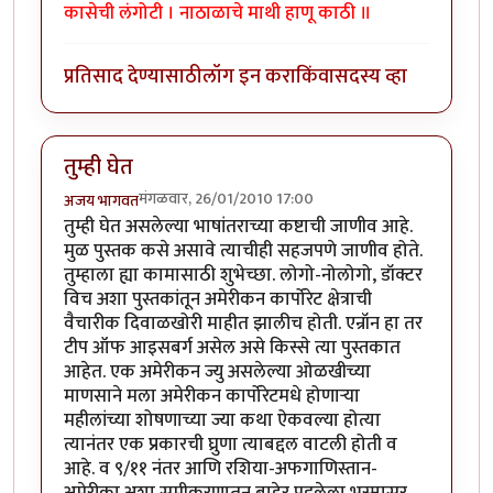
कासेची लंगोटी । नाठाळाचे माथी हाणू काठी ॥
प्रतिसाद देण्यासाठी
लॉग इन करा
किंवा
सदस्य व्हा
तुम्ही घेत
मंगळवार, 26/01/2010 17:00
अजय भागवत
तुम्ही घेत असलेल्या भाषांतराच्या कष्टाची जाणीव आहे.
मुळ पुस्तक कसे असावे त्याचीही सहजपणे जाणीव होते.
तुम्हाला ह्या कामासाठी शुभेच्छा. लोगो-नोलोगो, डॉक्टर
विच अशा पुस्तकांतून अमेरीकन कार्पोरेट क्षेत्राची
वैचारीक दिवाळखोरी माहीत झालीच होती. एन्रॉन हा तर
टीप ऑफ आइसबर्ग असेल असे किस्से त्या पुस्तकात
आहेत. एक अमेरीकन ज्यु असलेल्या ओळखीच्या
माणसाने मला अमेरीकन कार्पोरेटमधे होणार्‍या
महीलांच्या शोषणाच्या ज्या कथा ऐकवल्या होत्या
त्यानंतर एक प्रकारची घ्रुणा त्याबद्दल वाटली होती व
आहे. व ९/११ नंतर आणि रशिया-अफगाणिस्तान-
अमेरीका अशा समीकरणातून बाहेर पडलेला भस्मासूर