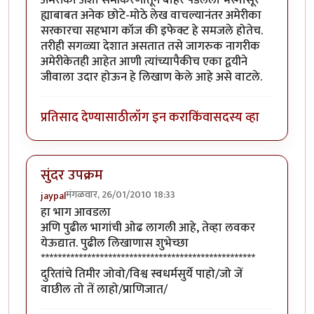
ह्याबाबत अनेक छोटे-मोठे लेख वाचल्यानंतर अमेरीका
सरकारचा सहभाग कॉज की इफेक्ट हे समजले होतेच.
तरीही सगळ्या देशात असतात तसे जागरुक नागरीक
अमेरीकेतही आहेत आणी त्यांच्यापैकीच एका द्वयीने
जीवाला उदार होऊन हे लिखाण केले आहे असे वाटले.
प्रतिसाद देण्यासाठी
लॉग इन करा
किंवा
सदस्य व्हा
सुंदर उपक्रम
मंगळवार, 26/01/2010 18:33
jaypal
हा भाग आवडला
अणि पुढील भागांची ओढ लागली आहे, तेव्हा लवकर
येऊद्यात. पुढील लिखाणास शुभेच्छा
***************************************************
दुरितांचे तिमीर जोवो/विश्व स्वधर्मसुर्ये पाहो/जो जें
वाछील तो तें लाहो/प्राणिजात/