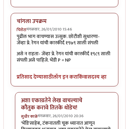
चांगला उपक्रम
मंगळवार, 26/01/2010 15:46
चिरोटा
पुढील भाग वाचण्यास उत्सुक. छोटीशी सुधारणा-
जेंव्हा प्रे. रेगन यांची कारकीर्द १९७९ साली संपली
असे न राहता- जेंव्हा प्रे. रेगन यांची कारकीर्द १९८९ साली
संपली असे पाहिजे. भेंडी P = NP
प्रतिसाद देण्यासाठी
लॉग इन करा
किंवा
सदस्य व्हा
अशा एकाग्रतेने लेख वाचल्याचे
कौतुक करावे तितके थोडेच!
मंगळवार, 26/01/2010 20:36
सुधीर काळे
In reply to
चांगला उपक्रम
by
चिरोटा
'भेंडि'साहेब, टंकनातली चूक ध्यानात आणून