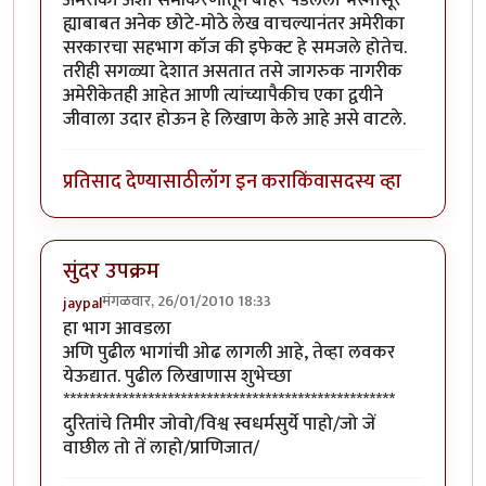
ह्याबाबत अनेक छोटे-मोठे लेख वाचल्यानंतर अमेरीका
सरकारचा सहभाग कॉज की इफेक्ट हे समजले होतेच.
तरीही सगळ्या देशात असतात तसे जागरुक नागरीक
अमेरीकेतही आहेत आणी त्यांच्यापैकीच एका द्वयीने
जीवाला उदार होऊन हे लिखाण केले आहे असे वाटले.
प्रतिसाद देण्यासाठी
लॉग इन करा
किंवा
सदस्य व्हा
सुंदर उपक्रम
मंगळवार, 26/01/2010 18:33
jaypal
हा भाग आवडला
अणि पुढील भागांची ओढ लागली आहे, तेव्हा लवकर
येऊद्यात. पुढील लिखाणास शुभेच्छा
***************************************************
दुरितांचे तिमीर जोवो/विश्व स्वधर्मसुर्ये पाहो/जो जें
वाछील तो तें लाहो/प्राणिजात/