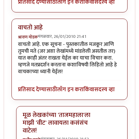
प्रतिसाद देण्यासाठी
लॉग इन करा
किंवा
सदस्य व्हा
वाचतो आहे
मंगळवार, 26/01/2010 21:41
श्रावण मोडक
वाचतो आहे. एक सूचना - पुस्तकातील मजकूर आणि
तुमची मते (जर अशा लेखांमध्ये मांडलेली असतील तर)
यात काही अंतर राखता येईल का याचा विचार करा.
म्हणजे मतप्रदर्शन करताना कशाविषयी लिहितो आहे हे
वाचकाच्या ध्यानी येईल!
प्रतिसाद देण्यासाठी
लॉग इन करा
किंवा
सदस्य व्हा
मूळ लेखकांच्या 'ताजमहाला'ला
माझी 'वीट' लावायला कसंसंच
वाटेल!