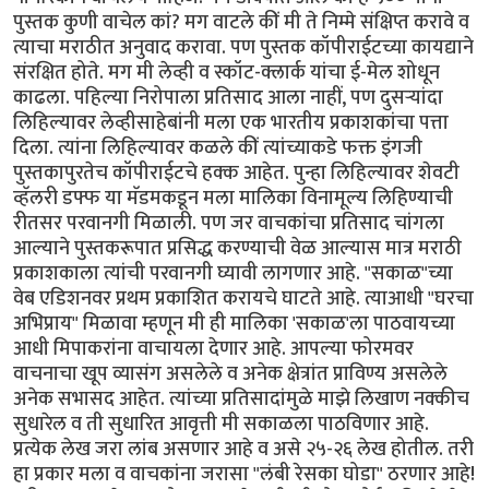
पुस्तक कुणी वाचेल कां? मग वाटले कीं मी ते निम्मे संक्षिप्त करावे व
त्याचा मराठीत अनुवाद करावा. पण पुस्तक कॉपीराईटच्या कायद्याने
संरक्षित होते. मग मी लेव्ही व स्कॉट-क्लार्क यांचा ई-मेल शोधून
काढला. पहिल्या निरोपाला प्रतिसाद आला नाहीं, पण दुसर्‍यांदा
लिहिल्यावर लेव्हीसाहेबांनी मला एक भारतीय प्रकाशकांचा पत्ता
दिला. त्यांना लिहिल्यावर कळले कीं त्यांच्याकडे फक्त इंगजी
पुस्तकापुरतेच कॉपीराईटचे हक्क आहेत. पुन्हा लिहिल्यावर शेवटी
व्हॅलरी डफ्फ या मॅडमकडून मला मालिका विनामूल्य लिहिण्याची
रीतसर परवानगी मिळाली. पण जर वाचकांचा प्रतिसाद चांगला
आल्याने पुस्तकरूपात प्रसिद्ध करण्याची वेळ आल्यास मात्र मराठी
प्रकाशकाला त्यांची परवानगी घ्यावी लागणार आहे. "सकाळ"च्या
वेब एडिशनवर प्रथम प्रकाशित करायचे घाटते आहे. त्याआधी "घरचा
अभिप्राय" मिळावा म्हणून मी ही मालिका 'सकाळ'ला पाठवायच्या
आधी मिपाकरांना वाचायला देणार आहे. आपल्या फोरमवर
वाचनाचा खूप व्यासंग असलेले व अनेक क्षेत्रांत प्राविण्य असलेले
अनेक सभासद आहेत. त्यांच्या प्रतिसादांमुळे माझे लिखाण नक्कीच
सुधारेल व ती सुधारित आवृत्ती मी सकाळला पाठविणार आहे.
प्रत्येक लेख जरा लांब असणार आहे व असे २५-२६ लेख होतील. तरी
हा प्रकार मला व वाचकांना जरासा "लंबी रेसका घोडा" ठरणार आहे!