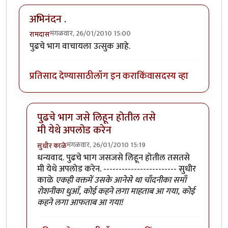
अभिनंदन .
मंगळवार, 26/01/2010 15:00
रामदास
पुढचे भाग वाचायला उत्सुक आहे.
प्रतिसाद देण्यासाठी
लॉग इन करा
किंवा
सदस्य व्हा
पुढचे भाग जसे लिहून होतील तसे
मी येथे अपलोड करेन
मंगळवार, 26/01/2010 15:19
सुधीर काळे
In reply to
अभिनंदन .
by
रामदास
धन्यवाद. पुढचे भाग जसजसे लिहून होतील तसतसे
मी येथे अपलोड करेन. ------------------------ सुधीर
काळे
एकही वक्तमें उसके आनेसे था चाँदनीका समाँ
रोशनीका धुआँ, कोई कहने लगा माहताब आ गया, कोई
कहने लगा आफताब आ गया!