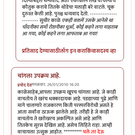
दिल्याबद्दल धन्यवाद. अशा एकाग्रतेने लेख वाचल्याचे
कौतुक करावे तितके थोडेच! मलाही बरे वाटले. चूक
दुरुस्त केली आहे. पुनश्च धन्यवाद देतो. ---------------
--------- सुधीर काळे
एकही वक्तमें उसके आनेसे था
चाँदनीका समाँ रोशनीका धुआँ, कोई कहने लगा माहताब
आ गया, कोई कहने लगा आफताब आ गया!
प्रतिसाद देण्यासाठी
लॉग इन करा
किंवा
सदस्य व्हा
चांगला उपक्रम आहे.
मंगळवार, 26/01/2010 16:20
प्रमोद देव
काळेसाहेब,आपला उपक्रम खूपच चांगला आहे. जे काही
वाचतोय ते खरंच धक्कादायक आहे. पडद्याच्या पुढे आणि
मागे चालणारे राजकारण किती परस्परविरोधी असते हे
आता सर्वांना ठाऊक झालेले आहे. तरीही हे जे काही
वाचतोय ते खरोखरच अकल्पित असे आहे आणि
तितकेच सुरस देखिल आहे. असेच लिहिते राहा. आम्ही
वाचायला उत्सुक आहोत. **********
भले तर देऊ