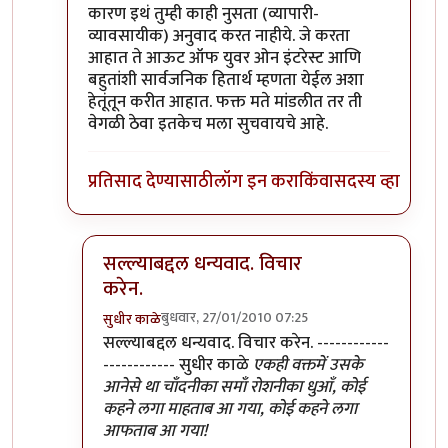
कारण इथं तुम्ही काही नुसता (व्यापारी-
व्यावसायीक) अनुवाद करत नाहीये. जे करता
आहात ते आऊट ऑफ युवर ओन इंटरेस्ट आणि
बहुतांशी सार्वजनिक हितार्थ म्हणता येईल अशा
हेतूंतून करीत आहात. फक्त मते मांडलीत तर ती
वेगळी ठेवा इतकेच मला सुचवायचे आहे.
प्रतिसाद देण्यासाठी
लॉग इन करा
किंवा
सदस्य व्हा
सल्ल्याबद्दल धन्यवाद. विचार
करेन.
बुधवार, 27/01/2010 07:25
सुधीर काळे
In reply to
ठीक आहे
by
श्रावण मोडक
सल्ल्याबद्दल धन्यवाद. विचार करेन. ------------
------------ सुधीर काळे
एकही वक्तमें उसके
आनेसे था चाँदनीका समाँ रोशनीका धुआँ, कोई
कहने लगा माहताब आ गया, कोई कहने लगा
आफताब आ गया!