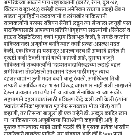
अमेरिकेच्या ओळीने पाच राष्ट्राध्यक्षांनी (कार्टर, रेगन, बुश-४१,
क्लिंटन व बुश-४३) कसेही करून अमेरिकन रक्ताचा एकही थेंब न
सांडता मुजाहिदीन लढवय्यांनी व लांचखोर पाकिस्तानी
राज्यकर्त्यांनी परस्पर रशियन सेनेशी लढून त्या सैन्याला स्वगृही परत
पाठविण्यासाठी आपल्याच प्रतिनिधीगृहाच्या सदस्यांची (सिनेटर्स व
हाऊस रेप्रेझेंटेटिव्स) कशी मुद्दाम दिशाभूल केली, हे सगळे करतांना
पाकिस्तानला अणूबॉम्ब बनविण्यात कशी प्रत्य्क्ष-अप्रत्य्क्ष मदत
केली, एक दिवस हा भस्मासुर आपल्यावरच ही अण्वस्त्रे डागेल ही
दूरदृष्टी कशी ठेवली नाहीं याची कहाणी आहे, दुसर्‍या बाजूने
पाकिस्तानी राज्यकर्त्यांनी "दहशतवादाविरुद्धच्या लढाई"बद्दल
अमेरिकेला तोडदेखली आश्वासने देऊन पाठीमागून त्याच
दहशतवाद्यांना छुपी मदत कशी चालू ठेवली, अमेरिकेला तिची
लष्करी व आर्थिक मदत भारताविरुद्ध वापरणार नाहीं अशी आश्वासने
देऊन प्रत्यक्षात त्याच पैशांनी व त्यांच्या सेनाधिकार्‍यांच्या सक्रीय
सहभागाने दहशतवाद्यांसाठी प्रशिक्षण केंद्रे कशी उभी केली (त्यांना
’स्वातंत्र्यसैनिक’ म्हणणारा मुशर्रफ सगळ्यात मोठा चोर!) याची
कहाणी, तर तिसर्‍या बाजूला ही एक तर्‍हेने डॉ. अब्दुल कादिर खान
या "पाकिस्तानच्य अणूबॉम्बचा पिताश्री"ची कहाणीही आहे! हे
पुस्तक वाचल्यावर माझी खात्री पटली कीं हे पुस्तक प्रत्येक भारतीय
नागरिकाने वाचलेच पाहिजे. मग डोक्यात आले कीं हे ५०० पानी