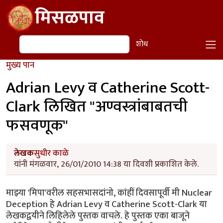
Skip to main content
मिसळपाव
शोध
शोध
मुख्य पान
Adrian Levy व Catherine Scott-
Clark लिखित "अण्वस्त्रांबाबतची
फसवणूक"
लेखक
सुधीर काळे
यांनी मंगळवार, 26/01/2010 14:38 या दिवशी प्रकाशित केले.
माझ्या 'मिपा'वरील सहसभासदांनो, कांहीं दिवसापूर्वी मी Nuclear
Deception हे Adrian Levy व Catherine Scott-Clark या
लेखकद्वयीने लिहिलेले पुस्तक वाचले. हे पुस्तक एका बाजूने