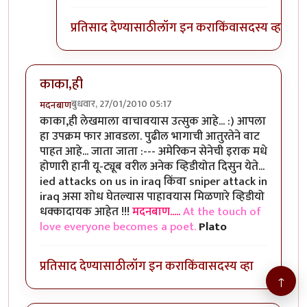
प्रतिसाद देण्यासाठी
लॉग इन करा
किंवा
सदस्य व्हा
काका,ही
बुधवार, 27/01/2010 05:17
मदनबाण
काका,ही लेखमाला वाचावयास उत्सुक आहे... :) आपला
हा उपक्रम फार आवडला. पुढील भागाची आतुरतेने वाट
पाहत आहे... जाता जाता :--- अमेरिकन सेनेची इराक मधे
होणारी हानी यू-ट्यूब वरील अनेक व्हिडीयोत दिसुन येते...
ied attacks on us in iraq किंवा sniper attack in
iraq असा शोध घेतल्यास पाहावयास मिळणारे व्हिडीयो
धक्कादायक आहेत !!!
मदनबाण.....
At the touch of
love everyone becomes a poet.
Plato
प्रतिसाद देण्यासाठी
लॉग इन करा
किंवा
सदस्य व्हा
↑