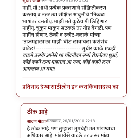
मंगळवार, 26/01/2010 21:52
सुधीर काळे
In reply to
वाचतो आहे
by
श्रावण मोडक
नाहीं. मी आधी प्रत्येक प्रकरणाचे संक्षिप्तीकरण
करतोय् व नंतर त्या संक्षिप्त आवृत्तीचे "निव्वळ"
भाषांतर करतोय्. माझी मते कुठेच मी लिहिणार
नाहींय्. चुकून माकून सटकलं तर गोष्ट वेगळी. पण
नाहींच होणार. लेव्ही व स्कॉट-क्लार्क यांच्या
'ताजमहाला'ला माझी 'वीट' लावायला कसंसंच
वाटेल! ------------------------ सुधीर काळे
एकही
वक्तमें उसके आनेसे था चाँदनीका समाँ रोशनीका धुआँ,
कोई कहने लगा माहताब आ गया, कोई कहने लगा
आफताब आ गया!
प्रतिसाद देण्यासाठी
लॉग इन करा
किंवा
सदस्य व्हा
ठीक आहे
मंगळवार, 26/01/2010 22:18
श्रावण मोडक
In reply to
मूळ लेखकांच्या 'ताजमहाला'ला माझी 'वीट' ल
हे ठीक आहे. पण तुम्हाला तुमचेही मत मांडण्याचा
अधिकार आहे. मांडावेसे वाटले तर जरूर मांडा.