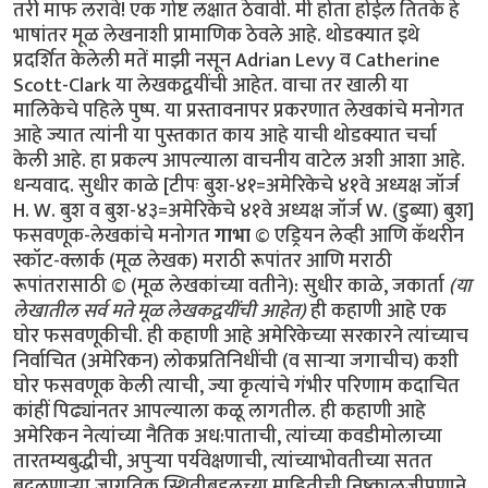
तरी माफ लरावे! एक गोष्ट लक्षात ठेवावी. मी होता होईल तितके हे
भाषांतर मूळ लेखनाशी प्रामाणिक ठेवले आहे. थोडक्यात इथे
प्रदर्शित केलेली मतें माझी नसून Adrian Levy व Catherine
Scott-Clark या लेखकद्वयींची आहेत. वाचा तर खाली या
मालिकेचे पहिले पुष्प. या प्रस्तावनापर प्रकरणात लेखकांचे मनोगत
आहे ज्यात त्यांनी या पुस्तकात काय आहे याची थोडक्यात चर्चा
केली आहे. हा प्रकल्प आपल्याला वाचनीय वाटेल अशी आशा आहे.
धन्यवाद. सुधीर काळे [टीपः बुश-४१=अमेरिकेचे ४१वे अध्यक्ष जॉर्ज
H. W. बुश व बुश-४३=अमेरिकेचे ४१वे अध्यक्ष जॉर्ज W. (डुब्या) बुश]
फसवणूक-लेखकांचे मनोगत
गाभा
© एड्रियन लेव्ही आणि कॅथरीन
स्कॉट-क्लार्क (मूळ लेखक) मराठी रूपांतर आणि मराठी
रूपांतरासाठी © (मूळ लेखकांच्या वतीने): सुधीर काळे, जकार्ता
(या
लेखातील सर्व मते मूळ लेखकद्वयींची आहेत)
ही कहाणी आहे एक घोर फसवणूकीची. ही कहाणी आहे अमेरिकेच्या सरकारने त्यांच्याच निर्वाचित (अमेरिकन) लोकप्रतिनिधींची (व सार्‍या जगाचीच) कशी घोर फसवणूक केली त्याची, ज्या कृत्यांचे गंभीर परिणाम कदाचित कांहीं पिढ्यांनतर आपल्याला कळू लागतील. ही कहाणी आहे अमेरिकन नेत्यांच्या नैतिक अध:पाताची, त्यांच्या कवडीमोलाच्या तारतम्यबुद्धीची, अपुर्‍या पर्यवेक्षणाची, त्यांच्याभोवतीच्या सतत बदलणार्‍या जागतिक स्थितीबद्दलच्या माहितीची निष्काळजीपणाने व आळशीपणाने केलेल्या विश्लेषणांची/पृथक्करणांची! या चुकांचा गंभीर परिणाम होणार आहे आपल्या भोवतालचे जग आणखी अस्थिर होण्यात! या चुका करून अमेरिकन व पश्चिम युरोपियन नेतृत्वाने जागतिक धर्मयुद्ध पुकारणार्‍या शक्तींच्या हातात जणू एक नवे कोलीतच दिले आहे. याची सर्वप्रथम प्रचीती आली ४ फेब्रूवारी २००४ रोजी! या दिवशी पाकिस्तानचे सर्वात आदरणीय व गौरवप्राप्त शास्त्रज्ञ डॉ. अब्दुल कादीर खान पाकिस्तान चित्रवाणीच्या पडद्यावर सार्‍या पाकिस्तानी जनतेला दिसले. डॉ. खान हे नेहमीच रहस्याच्या पडद्याआड असत कारण ते तीस वर्षाहून जास्त काळ पाकिस्तानच्या अण्वस्त्रनिर्मितीच्या "गुपचुप" कार्यक्रमात गुंतलेले होते. उर्दू भाषेतली त्यांची भाषणे सर्वसाधारणपणे सार्‍या पाकिस्तानी जनतेला समजत व ती सारे लोक त्यांच्या प्रत्येक शब्दाकडे लक्ष देऊन ऐकतही. पण आज पाकिस्तानी सरकारने जाहीर केले होते कीं ते त्यांच्या चुकांची कबूली देणार आहेत. कदाचित त्यामुळे असेल. पण आज त्यांचे भाषण त्यांच्या देशबांधवांना सहज समजणार्‍या उर्दू भाषेत न होता सार्‍या जगाला समजणार्‍या इंग्रजी भाषेत झाले. "माझ्या प्रिय बंधू-भगिनींनो" अशी सुरुवात करून त्यांनी स्वत:च्या अनधिकृत अण्वस्त्रप्रसाराबद्दलच्या हालचालींची माहिती दिल्यावर समारोप करतांना ते म्हणाले "अल्ला पाकिस्तानला सुरक्षित ठेवो, पाकिस्तान अमर असो"! त्यांचे भाषण संपताक्षणी पाकिस्तानी लष्कराने डॉ खान यांनी प्रे. बुश ज्यांना "अनिष्ट राष्ट्रांचा अक्ष" म्हणत (Axis of Evil) त्या उत्तर कोरिया, इराण व लिबिया या अशा गिर्‍हाइकांसाठी एकट्याने हा अण्वस्त्रप्रसाराचा काळा बाजार कसा चालवला होता याची माहिती दिली. या घटनेनंतर पाकिस्तानला अण्वस्त्रें बनवायला सहाय्य करून अमेरिकेने सार्‍या जगाची कशी फसवणूक केली हे पहिल्यांदाच जगाच्या निदर्शनाला आले. अण्वस्त्रप्रसाराबद्दल कुप्रसिद्ध असलेल्या व "टायफॉइड मेरी" या (अपमानास्पद) टोपणनावाने ओळखल्या जाणार्‍या डॉ खाननी अशी कबूली का दिली याबाबत सार्‍या जगात तावातावाने तर्क-कुतर्क सुरू झाले. कुणाला वाटले की त्यांच्या राजकीय किंवा धार्मिक श्रद्धांमुळे दिली, कुणाला वाटले की स्वत:ची इभ्रत वाढविण्यासाठी व स्थान बळकट करण्यासाठी? कुणा बदमाष राजवटीसाठी? अफगाणिस्तानमधील जिहाद्यांसाठी? ओसामा बिन लादेनसाठी? कीं युरोप-अमेरिकेत अणूबॉम्ब उडवू पहाणार्‍या अतिरेक्यांच्या टोळ्यांसाठी? अनेक वृत्तपत्रांत आलेल्या अग्रलेखांत कुणाच्या फायद्यासाठी त्यांनी हा कबूलीजबाब दिला असावा याबाबतही तर्‍हेतर्‍हेच्या अटकळी प्रसिद्ध झाल्या. प्रेसिडेंट जॉर्ज बुश यांनीही या फसवणुकीला जणू संमतीच दिली. कांहीं दिवसांनंतर ते म्हणाले, "खान यांनी त्यांचे सारे गुन्हे मान्य केले आहेत आणि त्यांचे या गुन्ह्यातील सहकारी आता या धंद्यातून बाहेर फेकले गेले आहेत. खान व त्यांचे छोटे टोळके अतीशय धक्कादायक गुन्ह्यांबद्दल दोषी आहेत. पण त्यांच्यावर खटला घालायची गरज दिसत नाहीं. बुश पुढे म्हणाले, "प्रेसिडेंट मुशर्रफ यांनी मला आश्वासन दिले आहे कीं ते खान यांच्या जालाबद्दलची (network) सर्व माहिती अमेरिकन सरकारला देतील व तो देश (पाकिस्तान) अशा अण्वस्त्रप्रसाराच्या मुळाशी असू दिला जाणार नाहीं." पाकिस्तान सरकारचे या घटनेवर इतके पूर्ण नियंत्रण आहे कीं खान व त्यांच्या सहकारी शास्त्रज्ञांना अमेरिकेत खटला घालण्यासाठी अमेरिकेच्या किंवा इतर पाश्चात्य राष्ट्रांच्या स्वाधीन करण्याची गरज नाहीं. सत्य परिस्थिती तर अशी होती कीं खान यांची कबूली एक दिशाभूल करण्यासाठी दिलेली कॢप्तीच होती. अण्वस्त्रांची काळी बाजारपेठ खान यांच्या नियंत्रणाखाली चालली तर होतीच, पण जाहीर व खासगी वक्तव्यात फरक असा होता कीं अशा तर्‍हेचा काळा बाजार एका व्यक्तीचे काम नव्हते तर हे काम एका राष्ट्राच्या (पाकिस्तानच्या) परराष्ट्रनीतीचा भाग होता व त्याचे पर्यवेक्षण पाकिस्तानी लष्करी अधिकार्‍यांची टोळी करत होती. वर हे राष्ट्र अमेरिकेच्या अतिरेक्यांविरुद्धच्या लढाईतील एक महत्वाचे दोस्त राष्ट्र म्हणून दुटप्पीपणे मिरवत होते. तीसेक वर्षें लागोपाठ सत्तेवर आलेल्या अमेरिकन सरकारांनी, मग ती रिपब्लिकन पक्षाची असोत किंवा डेमोक्रॅटिक पक्षाची असोत, तसेच इंग्लंड व इतर पाश्चात्य युरोपियन राष्ट्रांनी पाकिस्तानला अतीशय मर्यादित प्रसारण असलेले व निषिद्ध असे अण्वस्त्रांबद्दलचे तंत्रज्ञान मिळवू दिले होते. एका अनर्थपूर्ण युगात पाकिस्तानने हे निषिद्ध तंत्रज्ञान कसे अनिष्ट राष्ट्रांना विकण्यात पुढाकार घेतला ही माहिती महत्वाची सरकारी साधने चुकीच्या दिशेने वापरून व आधीचे नियम रद्दबातल करून सर्वांपासून लपवून ठेवली. गुप्त माहिती मिळवण्याच्या क्रियेचीही धार बोथट करण्यात आली आणि परराष्ट्रखाते व संरक्षणखाते यासारख्या सरकारी खात्यांना जणू वेढून राष्ट्राध्यक्षांच्या तत्वांना पाठिंबा देण्यास, प्रतिनिधीसभेला डावलण्यास व देशाचे कायदे मोडण्यास भाग पाडण्यात आले होते. अमेरिकेच्या परराष्ट्रखात्याचा प्रवक्ता रिचर्ड बाऊचर याने डॉ खान प्रकरण म्हणजे पाकिस्तानी हुकूमशहा/राष्ट्राध्यक्ष मुशर्रफ यांच्या कसोटीचा क्षण असे वर्णन केले आहे. खान हे सर्व देशाचा मानबिंदू होते व त्यांचे नाव काढताच पाकिस्तानी नागरिकांची छाती गर्वाने फुगायची. पाकिस्तानला शिवणाच्या धारदार सुयासुद्धा बनवता येत नाहींत अशी मल्लीनाथी करणार्‍या डॉ खान यांनी अतीशय आधुनिक तंत्रज्ञानाचा वापर करून भारताच्या कुठल्याही शहरावर हल्ला करू शकणारी अण्वस्त्रे मोठ्या प्रमाणावर बनविण्याची एक "असेंब्ली लाईन" उभी केली व त्यांना पाकिस्तानी जनतेनेच "अणूबॉम्बचे पिताश्री" हा जणू एक किताबच दिला. फारच थोड्या लोकांना हे माहीत आहे की डॉ खान हे या अण्वस्त्र-उत्पादनाच्या प्रकल्पात अपघातानेच शिरले. पाकिस्तानात योग्यशी नोकरी न मिळाल्यामुळे ते चिडून उच्च शिक्षणासाठी युरोपला गेले व एका विश्वविद्यालयात प्रवेश मिळविण्याच्या रांगेत उभे असताना ’हेनी’ नावाच्या एका डच मुलीच्या प्रेमात पडले व तिच्याशी विवाहबद्ध झाले. एका गोर्‍या बाईचे पति म्हणून त्यांना एरवी मिळाली नसती अशी अतीशय संवेदनशील अशा गोपनीय क्षेत्रात भाषांतरकाराची नोकरी मिळाली व अण्वस्त्रांबद्दलची अतीशय गुप्त अशी माहिती त्यांच्या नजरेखालून जाऊ लागली. त्याचे महत्व समजल्यामुळे त्यांनी ती सर्व कागदपत्रे व ड्रॉइंग्ज चोरली व त्या कागदपत्रांनी भरलेले तीन पेटारे घेऊन ते पाकिस्तानात परत आले. जुल्फिकार अली भुत्तो यांच्या प्रोत्साहनाने ते अणूबॉम्ब बनवायच्या प्रोजेक्टचे प्रमुख झाले व मग त्या क्षेत्रात त्यांची व पाकिस्तानची प्रगती सुरू झाली. त्यानंतर पुढच्या वर्षापासून पाकिस्तानी अधिकारी व पाकिस्तानी दलाल/एजंट यांनी युरोप व उत्तर अमेरिकेत त्यांना हव्या असलेल्या यंत्रसामुग्री व इतर वस्तूंची जोरदार खरेदी सुरू केली. डॉ. खान हे सूत्रधाराचे व वेगवेगळ्या गटांमधील समन्वय ठेवण्याचे काम पहात होते व पश्चिम युरोपीमधील गुपचुपपणे अणूबॉम्ब बनविण्याचा कार्यक्रम राबवणार्‍या कंपन्यांतील वैज्ञानिक, कारखानदार, इंजिनियर व धातुशास्त्रज्ञ यांच्याबरोबरील मैत्री आणखी जवळची करून व त्यांच्याशी वागताना अतीशय गोडीगुलाबीचा वापर करून व त्यांच्यावर आपल्या गोड बोलण्याने एक तर्‍हेची छाप किंवा मोहिनी टाकून अशी सामग्री मिळवण्याच्या वाटेतील अडचणी दूर करत होते. जेंव्हा १९७७ साली भुत्तोंची पंतप्रधानपदावरून उचलबांगडी झाली, तेंव्हा हा अणूप्रकल्प नवे हुकूमशहा ज. झिया उल हक यांच्या अखत्यारीतील सैनिकी विभागाकडे जावा अशी अमेरिकन गुप्तचर संघटना सी.आय.ए.ची इच्छा होती. त्यामुळे खान यांचे जगभरच्या खरेदीमध्ये गुंतलेले गट पाकिस्तानी लष्करशहा व पाकिस्तानी गुप्तचर संघटना आय. एस. आय. यांच्या हुकुमाखाली आले. (म्हणजेच अमेरिकन गुप्तचर संघटना सी.आय.ए.ला या अणूबॉम्ब प्रकल्पाची कल्पना १९७७ पासून होती) पण तसे असले तरी पाकिस्तानच्या अणूबॉम्ब प्रकल्पाबद्दल जास्त माहिती असणे हे तोट्याचे ठरू लागले. जिमी कार्टर हे १९७७ सालची राष्ट्रपतीपदाची निवडणूक जिंकून अधिकारावर आले तेंव्हा जगातली अण्वस्त्रें कमी करायची हे ध्येय समोर ठेवूनच ते अधिकारावर आले होते. पण त्यांचे राष्ट्रीय सुऱक्षा सल्लागार बिन्यू ब्रेझिंस्की (Zbigniew Brzezinski) यांनी त्यांना त्यांची दिशा बदलायचा सल्ला दिला. पाकिस्तान हे राष्ट्र साम्यवादाविरुद्धच्या लढाईतील एक धक्काप्रतिबंधक (buffer) म्हणून उपयुक्त राष्ट्र असल्याचा कार्टर यांना सल्ला देण्यात आला व पाकिस्तानला या कामात राजी-खुषी सामील करून घेण्यासाठी त्या राष्ट्राचे मन वळविण्याचाही त्यांना सल्ला दिला. झियाच्या मनसुब्याला छुपा पाठिंबा देऊन मग त्याच्या मोबदल्यात अण्वस्त्रे बनवायची ही योजना होती! पाकिस्तानने जर रशियाचा प्रतिकार केला तर त्यांच्या अण्वस्त्रें बनविण्याच्या प्रकल्पाकडे अमेरिका दुर्ल़क्ष करेल असेही ज. झियांना सांगण्यात आले. १९८० साली कार्टर यांच्या जागी रेगन आले व त्यांनी कार्टर यांच्या अण्वस्त्रप्रसारबंदीच्या कार्यक्रमाला केरात काढले. राष्ट्रीय सुरक्षा समिती व सल्लागार यांचेही अवमूल्यन करण्यात आले व विल्यम केसी यांच्या नेतृत्वाखाली सी.आय.ए. ही संघटना सर्वेसर्वा झाली आणि गुप्तहेरखाते एक माहितीचे साधनच न रहाता ते एक प्रे. रेगन यांच्या धोरणाच्या समर्थनार्थ वापरायचे एक हत्यार बनले. त्यापाठोपाठ अमेरिकन अधिकारी पैसे घेऊन इस्लामाबादला पोचले व बरोबर हाही निरोप घेऊन आले कीं अमेरिका पाकिस्तानच्या वाढत्या अण्वस्त्रें बनविण्याच्या प्रकल्पाकडे काणाडोळा करेल. पण पुढे जसजसे पाकिस्तानच्या अण्वस्त्रनिर्मितीच्या प्रकल्पाचे रोपटे भराभर वाढू लागले तसतसे तो प्रकल्प गुप्त ठेवणे अवघड जाऊ लागले. प्रे. रेगन यांनी आशावादावर आधारित आक्रमकपणे तह/करार करण्याचा पायंडा मरगळलेल्या वॉशिंग्टनला आणला, पण उपयुक्ततेच्या व सोयीच्या तत्वावर जे परराष्ट्र धोरण सुरू केले गेले त्याचे रूपांतर झपाट्याने एका षड्यंत्रात झाले ज्यात अमेरिकेचे परराष्ट्रखातेही सामील झाले व पाकिस्तानच्या अण्वस्त्र-प्रकल्पाबद्दलच्या गुप्त बातम्यावर जे विरोध करतील त्यांच्या कामात अडथळेही आणू लागले. या सावळ्या गोंधळात पाकिस्तानने १९८३ साली स्फोटकें न वापरता केलेली अण्वस्त्रांची चांचणी (cold-testing), एवढेच नव्हे तर स्फोटकांसह चीनच्या मदतीने १९८४ साली केलेली चांचणीही (hot-testing) गुप्त ठेवण्यात अमेरिकेला यश मिळाले. पाकिस्तान व चीन या देशांमधील अण्वस्त्र-संबंधांना खोल गाडून टाकण्यातही रेगनच्या अधिकार्‍यांना यश मिळाले. यात चीनकडून मिळालेली बॉम्बची ड्रॉइंग्स, रेडियो आयसोटोप्स व इतर "हवी ती व हवी तितकी" तांत्रिक मदत यांचाही समावेश होता. याच्या मोबदल्यात चिनी आण्विक ऊर्जा कंत्राटदारांकडून अमेरिकन कंपन्यांनी कोट्यानुकोटी डॉलर्सची कंत्राटे मिळविली. जेंव्हा प्रे. रेगन यांची कारकीर्द १९८९ साली संपली तेंव्हा पाकिस्तानकडे चांचणी केलेली व वापरता येण्याजोगी अण्वस्त्रे होती. व या अस्त्रांच्या निर्मितीचा बहुतांश खर्च अमेरिकेकडून ’मदत’ म्हणून मिळालेल्या पैशातूनच झाला होता कारण ’मदत’ म्हणून मिळालेल्या पुंजीतले अब्जावधी डॉलर्स पाकिस्तानच्या लष्करशहांनी या कामाकडे वळविले होते. अमेरिकेच्या पेंटॅगॉनमधील अधिकारी पाकिस्तानचे रक्षक/वॉचमन ठरले. त्यांनी गुप्तहेरखात्यांचे अहवाल आपल्याला हवे तसे पुन्हा लिहिवले ज्यात पाकिस्तानच्या या अण्वस्त्रक्षमतेबद्दल जाणून-बुजून आहे त्यापेक्षा कमी आहे असे दाखविले गेले. तेही अशा वेळी कीं इस्लामाबाद व दिल्ली यांच्यातला संघर्ष अगदी निकरावर आला होत