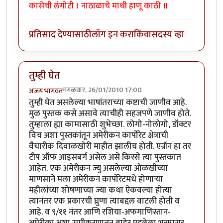
कासेची लंगोटी । नाठाळाचे माथी हाणू काठी ॥
प्रतिसाद देण्यासाठी
लॉग इन करा
किंवा
सदस्य व्हा
तुम्ही घेत
मंगळवार, 26/01/2010 17:00
अजय भागवत
तुम्ही घेत असलेल्या भाषांतराच्या कष्टाची जाणीव आहे.
मुळ पुस्तक कसे असावे त्याचीही सहजपणे जाणीव होते.
तुम्हाला ह्या कामासाठी शुभेच्छा. लोगो-नोलोगो, डॉक्टर
विच अशा पुस्तकांतून अमेरीकन कार्पोरेट क्षेत्राची
वैचारीक दिवाळखोरी माहीत झालीच होती. एन्रॉन हा तर
टीप ऑफ आइसबर्ग असेल असे किस्से त्या पुस्तकात
आहेत. एक अमेरीकन ज्यु असलेल्या ओळखीच्या
माणसाने मला अमेरीकन कार्पोरेटमधे होणार्‍या
महीलांच्या शोषणाच्या ज्या कथा ऐकवल्या होत्या
त्यानंतर एक प्रकारची घ्रुणा त्याबद्दल वाटली होती व
आहे. व ९/११ नंतर आणि रशिया-अफगाणिस्तान-
अमेरीका अशा समीकरणातून बाहेर पडलेला भस्मासूर