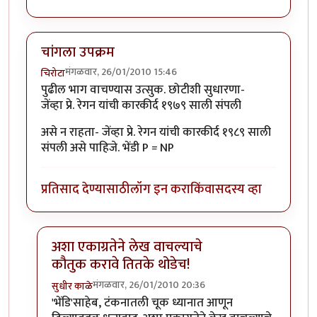
चांगला उपक्रम
मंगळवार, 26/01/2010 15:46
चिरोटा
पुढील भाग वाचण्यास उत्सुक. छोटीशी सुधारणा-
जेंव्हा प्रे. रेगन यांची कारकीर्द १९७९ साली संपली
असे न राहता- जेंव्हा प्रे. रेगन यांची कारकीर्द १९८९ साली
संपली असे पाहिजे. भेंडी P = NP
प्रतिसाद देण्यासाठी
लॉग इन करा
किंवा
सदस्य व्हा
अशा एकाग्रतेने लेख वाचल्याचे
कौतुक करावे तितके थोडेच!
मंगळवार, 26/01/2010 20:36
सुधीर काळे
In reply to
चांगला उपक्रम
by
चिरोटा
'भेंडि'साहेब, टंकनातली चूक ध्यानात आणून