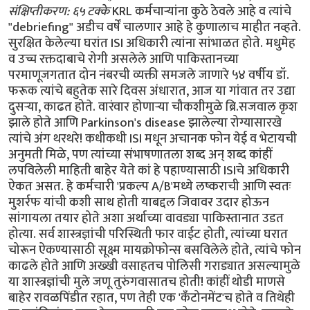
संक्षिप्तीकरण: ६५ टक्के
KRL कर्मचार्‍यांना कुठे ठेवले आहे व त्यांचे "debriefing" अडीच वर्षें चालणार आहे हे कुणालाच माहीत नव्हते. सुरक्षित केलेल्या घरांत ISI अधिकारी त्यांना सांभाळत होते. मधुमेह व उच्च रक्तदाबाचे रोगी असलेले आणि पाकिस्तानच्या परमाणूजगतात दोन नंबरची व्यक्ती समजले जाणारे ५४ वर्षीय डॉ. फरूक त्यांचे बहुतेक सारे दिवस अंधारात, आज या गांवात तर उद्या दुसर्‍या, काढत होते. वारंवार होणार्‍या चौकशीमुळे ब्रि.सजवाल कृश झाले होते आणि Parkinson's disease झालेल्या रोग्यासारखे त्यांचे अंग थरथरे! कधीकधी ISI मधून अचानक फोन येई व भेटायची अनुमती मिळे, पण त्यांच्या संभाषणातला शब्द अन् शब्द कांहीं लपविलेली माहिती बाहेर येते कां हे पहाण्यासाठी ISIचे अधिकारी ऐकत असत. हे कर्मचारी 'प्रकल्प A/B'मध्ये लष्कराची आणि स्वतः मुशर्रफ यांची कशी साथ होती याबद्दल जिवावर उदार होऊन सांगायला तयार होते अशा अर्थाच्या वावड्या पाकिस्तानात उडत होत्या. सर्व शास्त्रज्ञांची परिस्थिती फार वाईट होती, त्यांच्या घरात चोरून ऐकण्यासाठी सूक्ष्म मायक्रोफोन्स बसविलेले होते, त्यांचे फोन काढले होते आणि अख्खी वसाहतच पोलिसी गराड्यात असल्यामुळे या शास्त्रज्ञांची मुले जणू तुरुंगवासातच होती! कांहीं थोडी माणसे बाहेर रावळपिंडीत रहात, पण तेही एक 'कँटोनमेंट'च होते व तिथेही या कुटुंबियांवर नजर ठेवण्यासाठी खूप लोक उपलब्ध होते. त्यामुळे कुणीही आला-गेला तर ते सगळीकडे होत असे. मुशर्रफ गादीवर आल्यापासून तर कित्येक लोक हॊटेल्समध्ये, चहा-कॉफीच्या दुकानांत कोण काय बोलतय् ते ऐकून 'वर'च्यांना त्याबद्दल सांगून चार पैसे कनवठीला लावायला बघत असत. टॅक्सीचे चालकही आत बसलेल्या गिर्‍हाइकांचे संभाषण ऐकून 'वर' रिपोर्ट करत असत. प्रत्येक हॉटेल्समधील प्रत्येक खोलीही असुरक्षित होती कारण पाहुण्यांच्या संगणकाची hard drives कॉपी केले जात व त्यांच्या ई-मेल्स वाचल्या जात. रेस्तोराँमधील वेटर्सही चोरून ऐकलेली संभाषणाबद्दल 'वर'च्यांना सांगून बक्षीस मिळवीत असत. असे काम करायची ISI ची नेहमीची पद्धत होती आणि गरीबी आणि भीती यांच्या जोरावर ते असले 'हेर' सहज नेमत असत. कधीकधी वेळ लागे, पण ISI अधिकारी या भुकेल्या नागरिकांना वेठीला धरून काम करून घेत. KRL च्या परदेशी खरेदी विभागाचे प्रमुख असलेले डॉ. महंमद फरूक हे एक अतीशय साधे गृहस्थ होते. त्यांचे घरही साधे होते. पण त्यांचा मुलगा त्या दिवसात भीतीपोटी कुणाशी बोलतच नसे. घराबाहेरही जायची चोरी कारण वडिलांना भेटण्यासाठी ISI कडून कधी फोन येईल याचा भरवसा नसे[१]. डॉ. फरूक यांचे घर म्हणजे एक बेडौल आधुनिक बंगला होता. तिकडे एरवी कुणाचे लक्षही गेले नसते पण हल्ली तिथे फिक्या पिवळसर रंगाच्या कुर्त्यातले लोक गस्त घालायला उभे असल्यामुळे लक्ष जात असे. लेव्ही आणि स्कॉट-क्लार्कना या पुस्तकाच्या संदर्भात भेटायचे होते. कसेबसे त्यांचे सुपुत्र त्यांच्याशी बाहेरच येऊन बोलले कारण घर सारे मायक्रोफोन्सनी भरलेले होते. त्यांनी आपण स्वतः खूप घाबरल्याचे सांगितले. ते डॉक्टर होते त्यामुळे त्यांना रक्त पहायची संवय होती पण खानसाहेबांच्या अटकेमुळे त्यांना सगळ्यांनाच अतोनात त्रास होत होता व पाश्चात्य वृत्तपत्रांत येणार्‍या सर्व वार्ता सत्याचा विपर्यास करणार्‍या होत्या असे ते म्हणाले. त्यांचे वडील एक सज्जन कर्मचारी होते, कुठल्याही हेरगिरीत त्यांचा हात नव्हता व देशासाठी जे करायला लावले गेले ते त्यांनी केले पण तरीही त्यांना हा त्रास होत होता. एवढे कसेबसे बोलून ते लगबगीने आत गेले. ISI अधिकार्‍यांनी आपले काम चोख केले होते. सगळ्याच घरांमध्ये आणि सगळ्या पातळ्यांवर हीच परिस्थिती होती. अगदी सत्ताधीशांना जवळ असलेल्या शरीफुद्दिन पीरजादा यांच्यासारख्यांनाही खानसाहेबांबद्दल बोलायची हिम्मत नव्हती. हुमायून गौहर हे प्रसिद्ध संपादकही प्रत्येक शब्द तोलून-मापून बोलत. पाकिस्तानमध्ये हे फार तणावाचे व क्लेशदायक दिवस आहेत असे सांगून ते इतर बिनमहत्वाच्या विषयांकडे वळले. 'हे लष्करी लोक जीव घ्यायलाही मागे-पुढे पहाणार नाहींत' असे सांगून बेनझीरबाई म्हणाल्या कीं अजूनही आंतरराष्ट्रीय समाज त्यांच्या शब्दावर विश्वास ठेवायला तयार नव्हता, उलट असे बोलल्याबद्दल त्यांनाच वेड्यात काढत होता असेही त्या म्हणाल्या[२]. खानसाहेबांचे कराचीतील मानसोपचारतज्ञ डॉ.अहमद यांच्याबरोबरचे संबंधही पूर्णपणे तुटले होते कारण भरपूर देणग्या देऊन त्यांनी स्वतःची अध्यक्ष म्हणून नेमणूक करून घेतली होती व लष्करी सैनिकांसह त्यांच्या बंधूंनी तिथे येऊन डॉ.अहमदना त्यांच्या नर्सेस व इतर अधिकार्‍यांसह बाहेर काढले होते. डॉ.अहमदनी खानसाहेबांच्याविरुद्ध कोर्टात खटला दाखल केला होता व त्याला खूपच (कु)प्रसिद्धी मिळाली होती. पण जानेवारी २००४च्या खानसाहेबांच्या अटकेनंतर ISI अधिकारी डॉ.अहमदना भेटले व त्यांना सांगितले कीं त्यांच्या खटल्यामुळे सरकार, मुशर्रफ आणि खानसाहेबांच्यात दिलजमाई होत नसून त्यांनी डॉ.अहमदना धीर ठेवायला, गप्प बसायला आणि आपला खटला मागे घ्यायला सांगून खानसाहेबांच्या बरोबरचे त्यांच्या सार्‍या समस्यांचे निवारण होईल असे आश्वासन दिले. खानसाहेबांनी कमावलेला सारा पैसा सोन्याच्या रूपात दुबईच्या ARY Bankमध्ये असून डॉ.अहमदनी धीराने घावे असा सल्ला देऊन ते गेले. डॉ.अहमदनी खटला मागे घेतला नाहीं. त्यांच्यावरचा दबाव वाढविण्यासाठी ISI अधिकारी खानसाहेबांचे मित्र असलेल्या 'डॉन' वृत्तपत्राच्या एका ज्येष्ठ संपादकाकडे गेले. याने जिद्दीने खानसाहेबांविरुद्धच्या खटल्याला प्रसिद्धी देणे चालू ठेवले होते. त्यांना 'डॉन'ने तडकाफडकी नोकरीवरून कमी केले[३]. मुशर्रफनी खानसाहेब प्रकरणातले सगळे मोहरे पोतडीत बंद केले होते कीं खानसाहेबांचे आणि त्यांच्या सहकार्‍यांची मुस्कटदाबी केल्यावर पाश्चात्य राष्ट्रे ही भानगड आणि त्यातला लष्कराचा सहभाग विसरून जातील. लष्कराची अधिकृत भूमिका होती कीं KRL अधिकारी अटकेत आहेत, खानसाहेब आणि त्यांचे वैयक्तिक जाळे नष्ट करण्यात आले आहे आणि आणखी कुणाला अटक करण्याची जरूरी नाहीं. आणखी ज्यांची नांवे घेण्यात येत होती त्या व्यक्ती हयातच नव्हत्या. त्यात डॉ. जाफर नियाझी (जुल्फिकार भुत्तोंचे राजकीय सल्लागार) आणि ज.इम्तियाज अहमद (त्यांचे लष्करी सचीव) हे दोघे सुद्धा होते. हे दोघे बेनझीरबाईंचेही मदतनीस होते आणि इराणला परमाणू तंत्रज्ञान विकण्याचा बाईंनी आग्रह धरला होता असा आरोपही त्यांच्यावर केला जात होता. (तो आरोप बेनझीरबाईंनी साफ धुडकावून लावला होता.) पाश्चात्य राष्ट्रांना काळजी होती अण्वस्त्रप्रसाराची आणि तो जर थांबवला गेला असेल तर त्यांना खानसाहेब आणि त्यांचे सहकार्‍यांच्या अटकांबाबतीत कांहींच स्वारस्य नव्हते. यात आर्मिटेज-मुशर्रफ कराराद्वारां अमेरिकेने अग्रणी भूमिका घेतली होती व त्यानुसार मुशर्रफनी अमेरिकेला खानसाहेबांची चौकशी करण्यास मोकळीक दिली होती (अर्थात् ISI द्वारा!) पण त्यानंतरच्या सहा महिन्यात ब्रिटिश गुप्तहेरसंघटना, IAEA आणि अमेरिकेच्या अण्वस्त्रप्रसारविरोधी विभागातील अधिकार्‍यांनुसार मुशर्रफ आपल्या वचनाला जागत नव्हते. खानसाहेब नाहींसे झाले होते व त्यांना मध्यस्थांकडून विचारल्या गेलेल्या प्रश्नांची उत्तरे मिळत नव्हती. परराष्ट्रमंत्रालयातील खानसाहेबांच्या चौकशीतील एक महत्वपूर्ण आधिकारी आइनहॉर्न म्हणाले कीं खानसाहेबांना व त्यांच्या सहकार्‍यांना गृहकैद झाल्यापासून त्यांना पाकिस्तानकडून कांहींच महत्वाची माहिती मिळाली नव्हती. खानसाहेबांच्यासारखे महत्वाचे लोक अमेरिकनांपासून दूरच ठेवले जात होते. अमेरिकन अधिकारी आपल्या प्रश्नांची यादी घेऊन उभे होते आणि त्यांचे आवडते मित्रराष्ट्र त्यांच्याकडे ढुंकूनही पहात नव्हते. थोड्याशा अवधीनंतर मुशर्रफनी सार्‍या 'खान चौकशी'लाच वाटाण्याच्या अक्षता लावल्या! पाकिस्तान सरकारने जाहीर करून टाकले कीं चौकशी संपली असून सर्व गोष्टींची शहानिशा करण्यात आली आहे. मे २००६ मध्ये परराष्ट्रमंत्रालयाच्या प्रवक्त्या तस्नीम अस्लम म्हणाल्या कीं अमेरिकन सरकार व IAEA पाकिस्तानने ज्या तर्‍हेने हा मुद्दा हाताळला त्यावर संतुष्ट असून सरकारला याहून जास्त कांहींही उघड करायचे नव्हते! थोडक्यात एका वारात मुशर्रफनी 'प्रकल्प A/B'ची प्रगती रोखली होती! ना भूतो न भविष्यति या स्तरावर ३० वर्षे सतत चालविलेले खरेदी आणि अण्वस्त्रप्रसाराचे जाळे, हजारो शास्त्रज्ञ, मध्यस्थ, दलाल, माल पुरवणारे, निर्यात करणारे, आयात करणारे या सर्वांच्यासाठी या १०-१२ जणांना बळी देऊन मुशर्रफ मोकळे झाले. अमेरिकेच्या कायद्यांच्या आणि त्यांच्या गुप्तहेरकात्यांच्या कक्षेबाहेर ठेवण्यासाठीच जणूं अटक झालेल्या सर्व KRL कर्मचार्‍यांना आयुष्यभर गृहकैदेची शिक्षा दिली गेली! तस्नीम अस्लमनी कबूल केले कीं जरी तांत्रिक दृष्ट्या डॉ. फरूक हे स्थानबद्धतेतून सोडले गेलेले खानसाहेबांच्या सहकार्‍यांमधील शेवटचे कर्मचारी असले तरी उरलेल्या आयुष्यात ते कधीही ISI च्या सोबतीशिवाय घराबाहेर पडू शकणार नव्हते! पाकिस्तानने या कर्मचार्‍यांवर कुठलेही धड आरोप ठेवले नाहींत, अमेरिकेला त्यांच्या चौकशीबद्दल कुठलीही गुप्त माहिती दिली नाहीं. गालुच्ची[४] चकितच झाले. अमेरिकेच्या पाकिस्तानी मित्राने द्रोह केला होता व त्याचा राग येणे सहाजिकच होते आणि तसा राग युरोपियन राष्ट्रें, इस्रायल व भारताला आलाही. पण ते बुश-४३ सरकारला सोयीचे होते कारण मुशर्रफना वाचवून त्यांना एका नव्या राजवटीविरुद्ध वापरायचे होते. . ती राजवट होती नरसंहारक्षम शस्त्रास्त्रसज्ज इराण. त्या राष्ट्राला ही शस्त्रें मिळाली होती व ती माहिती त्यांना खानसाहेबांच्याकडून मिळाली असे दाखवायचे नव्हते कारण खानसाहेबांचेच राष्ट्र (पाकिस्तान) त्यांच्या दहशतवादाविरुद्धच्या युद्धात साथीदार होते. व असे कबूल करून बुशना त्यांचे लक्ष विचलित होऊ द्यायचे नव्हते. अमेरिकेने खानसाहेबांच्या टोळक्याला व त्यांच्या लष्करी नियंत्रकांना जणू मुक्तच केले होते आणि आपला मोर्चा इराणकडे वळविला होता. आणि हे करताना तेथील मुरब्बी मुत्सद्द्यांना आणि अनुभवी शस्त्रास्त्रतज्ञांना बाहेर काढून परराष्ट्रमंत्रालयाची जणू 'सफाई'च केली होती व त्यांच्या जागी सरकारच्या आक्रमक धोरणाची री ओढणार्‍या नवशिक्यांना नेमले होते. पहिली कांहीं वर्षें बुश-४३ सरकारला अण्वस्त्रप्रसारविरोधाचा भक्कम आधार मिळाला होता, पण खानसाहेबांची चौकशी गुंडाळून टाकली तेंव्हापर्यंत ते धोरण कधीच मृत्यू पावले होते. २००१मध्ये जेंव्हां बोल्टनना 'शस्त्रास्त्रनियमन आणि आंतरराष्ट्रीय सुरक्षा'विभागाचे उपपरराष्ट्रमंत्री या नात्याने परराष्ट्रमंत्रालयात घुसवण्यात आले तेंव्हां त्याला कोलिन पॉवेल व इतर अनुभवी अधिकार्‍यांचा विरोध होता. कारण त्यांना हा बदल म्हणजे परराष्ट्रमंत्रालयाला 'व्हाईट हाऊस'ची बटीक बनविण्याचा प्रयत्न वाटला होता. बुश-४३चे शस्त्रकपात विभागाचे फिरते मुत्सद्दी नॉर्म वुल्फ यांच्या आठवणीनुसार बोल्टन हे पॉवेल यांची या जागेसाठीची पहिली निवड नव्हते. त्यामुळे ते बोल्टनना टाळून थेट वुल्फ यांच्याशीच बोलायचे. पण आपल्याशी विरोध करणार्‍यांची पदावनती करून बुश-४३ यांच्या समर्थकांना पदोन्नती देण्याबद्दल बोल्टन यांची ख्याती होती. बोल्टन यांचे परराष्ट्रमंत्रालयात आगमन झाले तेंव्हां शस्त्रास्त्रनियमनाच्या कार्यपद्धतींच्या मोठ्या प्रमाणावरील पुनर्रचनेला दोन वर्षें झाली होती. त्यानुसार ACDAचे[५]'शस्त्रास्त्रनियमन', अण्वस्त्रप्रसारविरोध आणि 'सत्यान्वेषण व पालन' असे तीन उपविभाग करण्यात आले होते. बोल्टन नेहमी जाहीरपणे बोलत कीं त्यांच्या लेखी अमेरिकेच्या आंतरराष्ट्रीय कारारांना व IAEAसारख्या आंतरराष्ट्रीय संघटनांना फारशी किंमत नव्हती. त्यामुळे अण्वस्त्रप्रसारविरोधी करार व त्यावर नजर ठेवणार्‍या संघटनांमधील दोष शोधणार्‍या सत्यान्वेषण उपविभागाच्या प्रमुखांशीच त्यांची गट्टी जमली. बोल्टन यांच्या या स्वभावामुळे या तीन्ही उपविभागात संघर्षमय वातावरण असे. ती वेळ अशी होती कीं इराण व उ.कोरिया यांच्या परमाणू प्रकल्पांचा सतत मागोवा घेणे, पाकिस्तानमधील "प्रकल्प A/B" गुंडाळून टाकणे आणि आर्मिटेज यांच्या