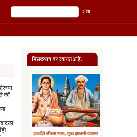
शोध
शोध
मिसळपाव वर स्वागत आहे.
भयभीत जनता सहज हमरातुमरीवर यायची. त्यातही जेंव्हा भुताटकीने पछाडल्यासारखे दिसणारे भुत्तो सर्वोच्च न्यायालयात डिसेंबरमधे आले तेंव्हा ज. आरिफनाही दया आली. भुत्तोंवर खुनाच्या आरोपाखाली खटला चालवल्यामुळे पाकिस्तानची प्रतिमा डागाळत होती व ही शरमेची गोष्ट होती असे ते म्हणाले. भुत्तोंनी पुन्हा अमेरिकेवर हस्तक्षेपाचा आरोप केला पण अशा काट्याच्या वेळीही त्यांनी खान किंवा युरेनियम शुद्धीकरणाचा उल्लेख केला नाहीं. पण शेवटी त्यांची ही देशभक्तीही त्यांना वाचवू शकली नाहीं. २ फेब्रुवारी ७९ला प्रे. कार्टर यांच्या विनंतीस न जुमानता सर्वोच्च न्यायालयाने भुत्तोंचा क्षमाअर्ज फेटाळून लावला. त्याबद्दलची खिन्नता कळवितानाच खानसाहेबांनी सेंट्रीफ्यूजेसची 'साखळी' (cascade) करून युरेनियमचे अण्वस्त्रयोग्य शुद्धीकरण करण्याच्या चांचणीला ते पहिल्यांदाच तयार झाल्याचे अजीजसाहेबांना कळविले. मुख्य कारखान्याच्या कामाने वेग पकडला होता, सेंट्रीफ्यूजेसचे 'बी-१' दालन, प्रयोगशाळा व कार्यालयाची इमारत संपत आली होती. एप्रिलपर्यंत सर्व सेंट्रीफ्यूजेस तिकडे हलवायची योजना होती. पण पाकिस्तानात कर्तबगार मनुष्यबळ मिळत नव्हते. मार्चच्या अखेरीस सेंट्रीफ्यूजेसची 'सा़खळी' बसवून चालूही झाली. UF6 वायूसाठी उतावीळ झालेल्या खानसाहेब सांकेतिक भाषेत म्हणाले कीं ७९ अखेरीस लोणीकारखाना चालू होईल व केक बनवू लागेल, पण त्यासाठी 'अन्ना'ची नितांत जरूरी आहे. २८ मार्चचा दिवस गुप्तपणे वावरायचा खानसाहेबांचा शेवटचा दिवस होता. त्या रात्री "त्स्वाइट्स डॉयशं फर्नझेहेन (ZDF)" या पश्चिम जर्मनीतील दूरचित्रवाणीवाहिनीने खानसाहेबांचा 'पाकिस्तानच्या अण्वस्त्रप्रकल्पाचे प्रमुख' असा पर्दाफाश करताना हा प्रकल्प 'आल्मेलो' येथून चोरलेल्या सेंट्रीफ्यूजेसच्या आराखड्यांवर आधारलेला आहे असा गौप्यस्फोट केला. ही बातमी युरोप व उत्तर अमेरिकेत एक