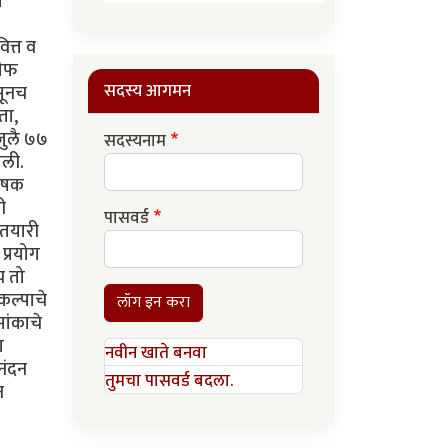
सदस्य आगमन
सदस्यनाम
पासवर्ड
लॉग इन करा
नवीन खाते बनवा
तुमचा पासवर्ड बदला.