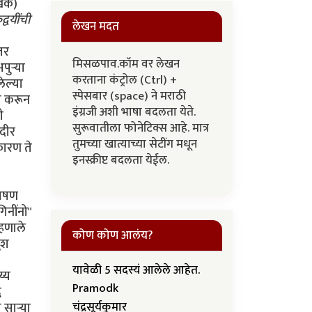
ेखक)
्वयींची
लेखन मदत
मिसळपाव.कॉम वर लेखन
करताना कंट्रोल (Ctrl) +
स्पेसबार (space) ने मराठी
इंग्रजी अशी भाषा बदलता येते.
सुरूवातीला फोनेटिक्स आहे. मात्र
तुमच्या खात्याच्या सेटींग मधून
इनस्क्रीप्ट बदलता येईल.
कोण कोण आलंय?
यावेळी 5 सदस्यं आलेले आहेत.
Pramodk
चंद्रसूर्यकुमार