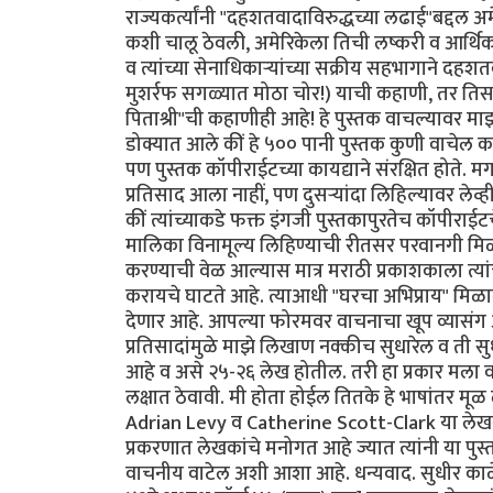
राज्यकर्त्यांनी "दहशतवादाविरुद्धच्या लढाई"बद्दल 
कशी चालू ठेवली, अमेरिकेला तिची लष्करी व आर्थिक म
व त्यांच्या सेनाधिकार्‍यांच्या सक्रीय सहभागाने दहशतवाद
मुशर्रफ सगळ्यात मोठा चोर!) याची कहाणी, तर तिसर्‍
पिताश्री"ची कहाणीही आहे! हे पुस्तक वाचल्यावर माझी
डोक्यात आले कीं हे ५०० पानी पुस्तक कुणी वाचेल कां?
पण पुस्तक कॉपीराईटच्या कायद्याने संरक्षित होते. म
प्रतिसाद आला नाहीं, पण दुसर्‍यांदा लिहिल्यावर लेव
कीं त्यांच्याकडे फक्त इंगजी पुस्तकापुरतेच कॉपीराई
मालिका विनामूल्य लिहिण्याची रीतसर परवानगी मिळा
करण्याची वेळ आल्यास मात्र मराठी प्रकाशकाला त्य
करायचे घाटते आहे. त्याआधी "घरचा अभिप्राय" मिळ
देणार आहे. आपल्या फोरमवर वाचनाचा खूप व्यासंग असल
प्रतिसादांमुळे माझे लिखाण नक्कीच सुधारेल व ती 
आहे व असे २५-२६ लेख होतील. तरी हा प्रकार मला व
लक्षात ठेवावी. मी होता होईल तितके हे भाषांतर मूळ 
Adrian Levy व Catherine Scott-Clark या लेखकद्व
प्रकरणात लेखकांचे मनोगत आहे ज्यात त्यांनी या पु
वाचनीय वाटेल अशी आशा आहे. धन्यवाद. सुधीर काळे 