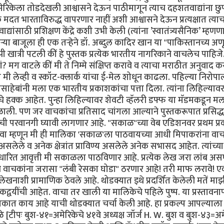
अमेरिकेला तोडदेखली आश्वासने देऊन पाठीमागून त्याच दहशतवाद्यांना छ
दत भारताविरुद्ध वापरणार नाहीं अशी आश्वासने देऊन प्रत्यक्षात त्याच
्यांसाठी प्रशिक्षण केंद्रे कशी उभी केली (त्यांना ’स्वातंत्र्यसैनिक’ म्हणण
या बाजूला ही एक तर्‍हेने डॉ. अब्दुल कादिर खान या "पाकिस्तानच्य अण
 खात्री पटली कीं हे पुस्तक प्रत्येक भारतीय नागरिकाने वाचलेच पाहिज
 मग वाटले कीं मी ते निम्मे संक्षिप्त करावे व त्याचा मराठीत अनुवाद क
ग मी लेव्ही व स्कॉट-क्लार्क यांचा ई-मेल शोधून काढला. पहिल्या निरोपा
्हीसाहेबांनी मला एक भारतीय प्रकाशकांचा पत्ता दिला. त्यांना लिहिल्या
टचे हक्क आहेत. पुन्हा लिहिल्यावर शेवटी व्हॅलरी डफ्फ या मॅडमकडून म
ली. पण जर वाचकांचा प्रतिसाद चांगला आल्याने पुस्तकरूपात प्रसिद्ध
ांची परवानगी घ्यावी लागणार आहे. "सकाळ"च्या वेब एडिशनवर प्रथम प्
ावा म्हणून मी ही मालिका 'सकाळ'ला पाठवायच्या आधी मिपाकरांना वा
ेले व अनेक क्षेत्रांत प्राविण्य असलेले अनेक सभासद आहेत. त्यांच्या
सुधारित आवृत्ती मी सकाळला पाठविणार आहे. प्रत्येक लेख जरा लांब अ
 वाचकांना जरासा "लंबी रेसका घोडा" ठरणार आहे! तरी माफ लरावे! एक
लेखनाशी प्रामाणिक ठेवले आहे. थोडक्यात इथे प्रदर्शित केलेली मतें मा
यींची आहेत. वाचा तर खाली या मालिकेचे पहिले पुष्प. या प्रस्तावना
स्तकात काय आहे याची थोडक्यात चर्चा केली आहे. हा प्रकल्प आपल्याला
[टीपः बुश-४१=अमेरिकेचे ४१वे अध्यक्ष जॉर्ज H. W. बुश व बुश-४३=अम