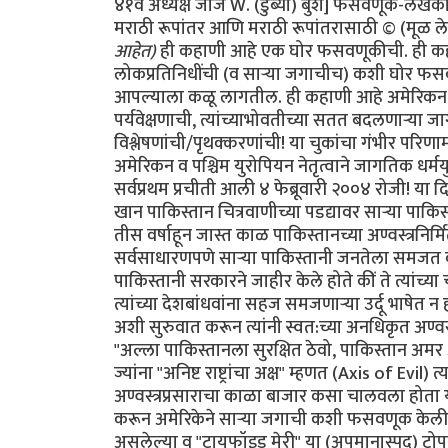
४१वे अध्यक्ष जॉर्ज W. (डुब्या) बुश] फसवणूक-लेखक
मराठी रूपांतर आणि मराठी रूपांतरासाठी © (मूळ लेख
आहेत)
ही कहाणी आहे एक घोर फसवणूकीची. ही कहाणी आहे अमेरिकेच्या सरकारने त्यांच्याच निर्वाचित (अमेरिकन) लोकप्रतिनिधींची (व सार्‍या जगाचीच) कशी घोर फसवणूक केली त्याची, ज्या कृत्यांचे गंभीर परिणाम कदाचित कांहीं पिढ्यांनतर आपल्याला कळू लागतील. ही कहाणी आहे अमेरिकन नेत्यांच्या नैतिक अध:पाताची, त्यांच्या कवडीमोलाच्या तारतम्यबुद्धीची, अपुर्‍या पर्यवेक्षणाची, त्यांच्याभोवतीच्या सतत बदलणार्‍या जागतिक स्थितीबद्दलच्या माहितीची निष्काळजीपणाने व आळशीपणाने केलेल्या विश्लेषणांची/पृथक्करणांची! या चुकांचा गंभीर परिणाम होणार आहे आपल्या भोवतालचे जग आणखी अस्थिर होण्यात! या चुका करून अमेरिकन व पश्चिम युरोपियन नेतृत्वाने जागतिक धर्मयुद्ध पुकारणार्‍या शक्तींच्या हातात जणू एक नवे कोलीतच दिले आहे. याची सर्वप्रथम प्रचीती आली ४ फेब्रूवारी २००४ रोजी! या दिवशी पाकिस्तानचे सर्वात आदरणीय व गौरवप्राप्त शास्त्रज्ञ डॉ. अब्दुल कादीर खान पाकिस्तान चित्रवाणीच्या पडद्यावर सार्‍या पाकिस्तानी जनतेला दिसले. डॉ. खान हे नेहमीच रहस्याच्या पडद्याआड असत कारण ते तीस वर्षाहून जास्त काळ पाकिस्तानच्या अण्वस्त्रनिर्मितीच्या "गुपचुप" कार्यक्रमात गुंतलेले होते. उर्दू भाषेतली त्यांची भाषणे सर्वसाधारणपणे सार्‍या पाकिस्तानी जनतेला समजत व ती सारे लोक त्यांच्या प्रत्येक शब्दाकडे लक्ष देऊन ऐकतही. पण आज पाकिस्तानी सरकारने जाहीर केले होते कीं ते त्यांच्या चुकांची कबूली देणार आहेत. कदाचित त्यामुळे असेल. पण आज त्यांचे भाषण त्यांच्या देशबांधवांना सहज समजणार्‍या उर्दू भाषेत न होता सार्‍या जगाला समजणार्‍या इंग्रजी भाषेत झाले. "माझ्या प्रिय बंधू-भगिनींनो" अशी सुरुवात करून त्यांनी स्वत:च्या अनधिकृत अण्वस्त्रप्रसाराबद्दलच्या हालचालींची माहिती दिल्यावर समारोप करतांना ते म्हणाले "अल्ला पाकिस्तानला सुरक्षित ठेवो, पाकिस्तान अमर असो"! त्यांचे भाषण संपताक्षणी पाकिस्तानी लष्कराने डॉ खान यांनी प्रे. बुश ज्यांना "अनिष्ट राष्ट्रांचा अक्ष" म्हणत (Axis of Evil) त्या उत्तर कोरिया, इराण व लिबिया या अशा गिर्‍हाइकांसाठी एकट्याने हा अण्वस्त्रप्रसाराचा काळा बाजार कसा चालवला होता याची माहिती दिली. या घटनेनंतर पाकिस्तानला अण्वस्त्रें बनवायला सहाय्य करून अमेरिकेने सार्‍या जगाची कशी फसवणूक केली हे पहिल्यांदाच जगाच्या निदर्शनाला आले. अण्वस्त्रप्रसाराबद्दल कुप्रसिद्ध असलेल्या व "टायफॉइड मेरी" या (अपमानास्पद) टोपणनावाने ओळखल्या जाणार्‍या डॉ खाननी अशी कबूली का दिली याबाबत सार्‍या जगात तावातावाने तर्क-कुतर्क सुरू झाले. कुणाला वाटले की त्यांच्या राजकीय किंवा धार्मिक श्रद्धांमुळे दिली, कुणाला वाटले की स्वत:ची इभ्रत वाढविण्यासाठी व स्थान बळकट करण्यासाठी? कुणा बदमाष राजवटीसाठी? अफगाणिस्तानमधील जिहाद्यांसाठी? ओसामा बिन लादेनसाठी? कीं युरोप-अमेरिकेत अणूबॉम्ब उडवू पहाणार्‍या अतिरेक्यांच्या टोळ्यांसाठी? अनेक वृत्तपत्रांत आलेल्या अग्रलेखांत कुणाच्या फायद्यासाठी त्यांनी हा कबूलीजबाब दिला असावा याबाबतही तर्‍हेतर्‍हेच्या अटकळी प्रसिद्ध झाल्या. प्रेसिडेंट जॉर्ज बुश यांनीही या फसवणुकीला जणू संमतीच दिली. कांहीं दिवसांनंतर ते म्हणाले, "खान यांनी त्यांचे सारे गुन्हे मान्य केले आहेत आणि त्यांचे या गुन्ह्यातील सहकारी आता या धंद्यातून बाहेर फेकले गेले आहेत. खान व त्यांचे छोटे टोळके अतीशय धक्कादायक गुन्ह्यांबद्दल दोषी आहेत. पण त्यांच्यावर खटला घालायची गरज दिसत नाहीं. बुश पुढे म्हणाले, "प्रेसिडेंट मुशर्रफ यांनी मला आश्वासन दिले आहे कीं ते खान यांच्या जालाबद्दलची (network) सर्व माहिती अमेरिकन सरकारला देतील व तो देश (पाकिस्तान) अशा अण्वस्त्रप्रसाराच्या मुळाशी असू दिला जाणार नाहीं." पाकिस्तान सरकारचे या घटनेवर इतके पूर्ण नियंत्रण आहे कीं खान व त्यांच्या सहकारी शास्त्रज्ञांना अमेरिकेत खटला घालण्यासाठी अमेरिकेच्या किंवा इतर पाश्चात्य राष्ट्रांच्या स्वाधीन करण्याची गरज नाहीं. सत्य परिस्थिती तर अशी होती कीं खान यांची कबूली एक दिशाभूल करण्यासाठी दिलेली कॢप्तीच होती. अण्वस्त्रांची काळी बाजारपेठ खान यांच्या नियंत्रणाखाली चालली तर होतीच, पण जाहीर व खासगी वक्तव्यात फरक असा होता कीं अशा तर्‍हेचा काळा बाजार एका व्यक्तीचे काम नव्हते तर हे काम एका राष्ट्राच्या (पाकिस्तानच्या) परराष्ट्रनीतीचा भाग होता व त्याचे पर्यवेक्षण पाकिस्तानी लष्करी अधिकार्‍यांची टोळी करत होती. वर हे राष्ट्र अमेरिकेच्या अतिरेक्यांविरुद्धच्या लढाईतील एक महत्वाचे दोस्त राष्ट्र म्हणून दुटप्पीपणे मिरवत होते. तीसेक वर्षें लागोपाठ सत्तेवर आलेल्या अमेरिकन सरकारांनी, मग ती रिपब्लिकन पक्षाची असोत किंवा डेमोक्रॅटिक पक्षाची असोत, तसेच इंग्लंड व इतर पाश्चात्य युरोपियन राष्ट्रांनी पाकिस्तानला अतीशय मर्यादित प्रसारण असलेले व निषिद्ध असे अण्वस्त्रांबद्दलचे तंत्रज्ञान मिळवू दिले होते. एका अनर्थपूर्ण युगात पाकिस्तानने हे निषिद्ध तंत्रज्ञान कसे अनिष्ट राष्ट्रांना विकण्यात पुढाकार घेतला ही माहिती महत्वाची सरकारी साधने चुकीच्या दिशेने वापर