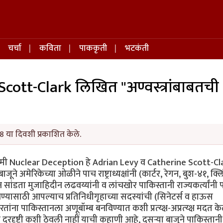
चर्चा
कविता
पाककृती
भटकंती
cott-Clark लिखित "अण्वस्त्रांबाबतची
8 या दिवशी प्रकाशित केले.
र्वी मी Nuclear Deception हे Adrian Levy व Catherine Scott-Cl
ूने अमेरिकेच्या ओळीने पाच राष्ट्राध्यक्षांनी (कार्टर, रेगन, बुश-४१, क्ल
ांडता मुजाहिदीन लढवय्यांनी व लांचखोर पाकिस्तानी राज्यकर्त्यांनी 
िण्यासाठी आपल्याच प्रतिनिधीगृहाच्या सदस्यांची (सिनेटर्स व हाऊस
करतांना पाकिस्तानला अणूबॉम्ब बनविण्यात कशी प्रत्य्क्ष-अप्रत्य्क्ष मदत 
दूरदृष्टी कशी ठेवली नाहीं याची कहाणी आहे, दुसर्‍या बाजूने पाकिस्तानी