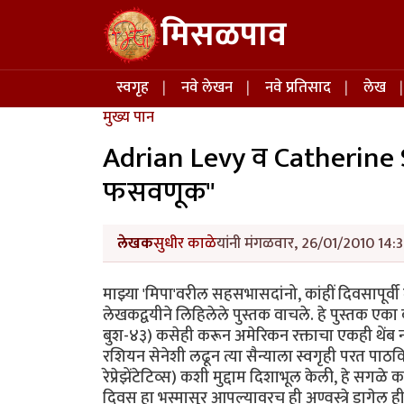
Skip to main content
मिसळपाव
Main navigation
स्वगृह
नवे लेखन
नवे प्रतिसाद
लेख
मुख्य पान
Adrian Levy व Catherine S
फसवणूक"
लेखक
सुधीर काळे
यांनी मंगळवार, 26/01/2010 14:3
माझ्या 'मिपा'वरील सहसभासदांनो, कांहीं दिवसापू
लेखकद्वयीने लिहिलेले पुस्तक वाचले. हे पुस्तक एका बाज
बुश-४३) कसेही करून अमेरिकन रक्ताचा एकही थेंब न स
रशियन सेनेशी लढून त्या सैन्याला स्वगृही परत पाठव
रेप्रेझेंटेटिव्स) कशी मुद्दाम दिशाभूल केली, हे सगळे 
दिवस हा भस्मासुर आपल्यावरच ही अण्वस्त्रे डागेल ही 