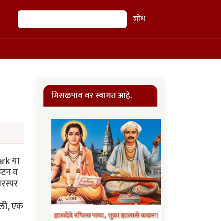
शोध
शोध
मिसळपाव वर स्वागत आहे.
ark या
िंटन व
परस्पर
केली, एक