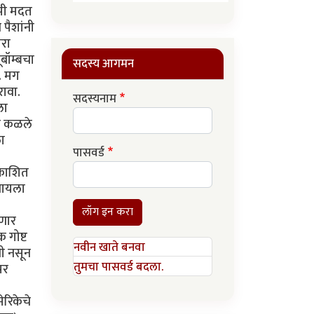
ुपी मदत
 पैशांनी
ारा
ूबॉम्बचा
सदस्य आगमन
े. मग
रावा.
सदस्यनाम
ला
वर कळले
ला
पासवर्ड
रकाशित
चायला
लॉग इन करा
सणार
 गोष्ट
नवीन खाते बनवा
झी नसून
तुमचा पासवर्ड बदला.
पर
ेरिकेचे