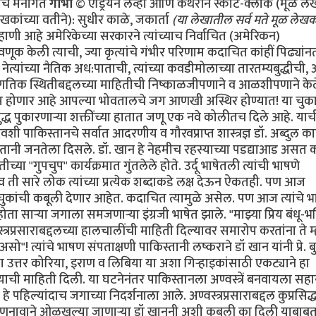
ांचे मनोगत
गाभा
© एड्रियन लेव्ही आणि कॅथरीन स्कॉट-क्लार्क (मूळ ल
कांच्या वतीने): सुधीर काळे, जकार्ता
(या लेखातील सर्व मते मूळ लेखकद
ून व आधीचे नियम रद्दबातल करून सर्वांपासून लपवून ठेवली. गुप्त माहिती मिळवण्याच्या क्रियेचीही धार बोथट करण्यात आली आणि परराष्ट्रखाते व संरक्षणखाते यासारख्या सरकारी खात्यांना जणू वेढून राष्ट्राध्यक्षांच्या तत्वांना पाठिंबा देण्यास, प्रतिनिधीसभेला डावलण्यास व देशाचे कायदे मोडण्यास भाग पाडण्यात आले होते. अमेरिकेच्या परराष्ट्रखात्याचा प्रवक्ता रिचर्ड बाऊचर याने डॉ खान प्रकरण म्हणजे पाकिस्तानी हुकूमशहा/राष्ट्राध्यक्ष मुशर्रफ यांच्या कसोटीचा क्षण असे वर्णन केले आहे. खान हे सर्व देशाचा मानबिंदू होते व त्यांचे नाव काढताच पाकिस्तानी नागरिकांची छाती गर्वाने फुगायची. पाकिस्तानला शिवणाच्या धारदार सुयासुद्धा बनवता येत नाहींत अशी मल्लीनाथी करणार्‍या डॉ खान यांनी अतीशय आधुनिक तंत्रज्ञानाचा वापर करून भारताच्या कुठल्याही शहरावर हल्ला करू शकणारी अण्वस्त्रे मोठ्या प्रमाणावर बनविण्याची एक "असेंब्ली लाईन" उभी केली व त्यांना पाकिस्तानी जनतेनेच "अणूबॉम्बचे पिताश्री" हा जणू एक किताबच दिला. फारच थोड्या लोकांना हे माहीत आहे की डॉ खान हे या अण्वस्त्र-उत्पादनाच्या प्रकल्पात अपघातानेच शिरले. पाकिस्तानात योग्यशी नोकरी न मिळाल्यामुळे ते चिडून उच्च शिक्षणासाठी युरोपला गेले व एका विश्वविद्यालयात प्रवेश मिळविण्याच्या रांगेत उभे असताना ’हेनी’ नावाच्या एका डच मुलीच्या प्रेमात पडले व तिच्याशी विवाहबद्ध झाले. एका गोर्‍या बाईचे पति म्हणून त्यांना एरवी मिळाली नसती अशी अतीशय संवेदनशील अशा गोपनीय क्षेत्रात भाषांतरकाराची नोकरी मिळाली व अण्वस्त्रांबद्दलची अतीशय गुप्त अशी माहिती त्यांच्या नजरेखालून जाऊ लागली. त्याचे महत्व समजल्यामुळे त्यांनी ती सर्व कागदपत्रे व ड्रॉइंग्ज चोरली व त्या कागदपत्रांनी भरलेले तीन पेटारे घेऊन ते पाकिस्तानात परत आले. जुल्फिकार अली भुत्तो यांच्या प्रोत्साहनाने ते अणूबॉम्ब बनवायच्या प्रोजेक्टचे प्रमुख झाले व मग त्या क्षेत्रात त्यांची व पाकिस्तानची प्रगती सुरू झाली. त्यानंतर पुढच्या वर्षापासून पाकिस्तानी अधिकारी व पाकिस्तानी दलाल/एजंट यांनी युरोप व उत्तर अमेरिकेत त्यांना हव्या असलेल्या यंत्रसामुग्री व इतर वस्तूंची जोरदार खरेदी सुरू केली. डॉ. खान हे सूत्रधाराचे व वेगवेगळ्या गटांमधील समन्वय ठेवण्याचे काम पहात होते व पश्चिम युरोपीमधील गुपचुपपणे अणूबॉम्ब बनविण्याचा कार्यक्रम राबवणार्‍या कंपन्यांतील वैज्ञानिक, कारखानदार, इंजिनियर व धातुशास्त्रज्ञ यांच्याबरोबरील मैत्री आणखी जवळची करून व त्यांच्याशी वागताना अतीशय गोडीगुलाबीचा वापर करून व त्यांच्यावर आपल्या गोड बोलण्याने एक तर्‍हेची छाप किंवा मोहिनी टाकून अशी सामग्री मिळवण्याच्या वाटेतील अडचणी दूर करत होते. जेंव्हा १९७७ साली भुत्तोंची पंतप्रधानपदावरून उचलबांगडी झाली, तेंव्हा हा अणूप्रकल्प नवे हुकूमशहा ज. झिया उल हक यांच्या अखत्यारीतील सैनिकी विभागाकडे जावा अशी अमेरिकन गुप्तचर संघटना सी.आय.ए.ची इच्छा होती. त्यामुळे खान यांचे जगभरच्या खरेदीमध्ये गुंतलेले गट पाकिस्तानी लष्करशहा व पाकिस्तानी गुप्तचर संघटना आय. एस. आय. यांच्या हुकुमाखाली आले. (म्हणजेच अमेरिकन गुप्तचर संघटना सी.आय.ए.ला या अणूबॉम्ब प्रकल्पाची कल्पना १९७७ पासून होती) पण तसे असले तरी पाकिस्तानच्या अणूबॉम्ब प्रकल्पाबद्दल जास्त माहिती असणे हे तोट्याचे ठरू लागले. जिमी कार्टर हे १९७७ सालची राष्ट्रपतीपदाची निवडणूक जिंकून अधिकारावर आले तेंव्हा जगातली अण्वस्त्रें कमी करायची हे ध्येय समोर ठेवूनच ते अधिकारावर आले होते. पण त्यांचे राष्ट्रीय सुऱक्षा सल्लागार बिन्यू ब्रेझिंस्की (Zbigniew Brzezinski) यांनी त्यांना त्यांची दिशा बदलायचा सल्ला दिला. पाकिस्तान हे राष्ट्र साम्यवादाविरुद्धच्या लढाईतील एक धक्काप्रतिबंधक (buffer) म्हणून उपयुक्त राष्ट्र असल्याचा कार्टर यांना सल्ला देण्यात आला व पाकिस्तानला या कामात राजी-खुषी सामील करून घेण्यासाठी त्या राष्ट्राचे मन वळविण्याचाही त्यांना सल्ला दिला. झियाच्या मनसुब्याला छुपा पाठिंबा देऊन मग त्याच्या मोबदल्यात अण्वस्त्रे बनवायची ही योजना होती! पाकिस्तानने जर रशियाचा प्रतिकार केला तर त्यांच्या अण्वस्त्रें बनविण्याच्या प्रकल्पाकडे अमेरिका दुर्ल़क्ष करेल असेही ज. झियांना सांगण्यात आले. १९८० साली कार्टर यांच्या जागी रेगन आले व त्यांनी कार्टर यांच्या अण्वस्त्रप्रसारबंदीच्या कार्यक्रमाला केरात काढले. राष्ट्रीय सुरक्षा समिती व सल्लागार यांचेही अवमूल्यन करण्यात आले व विल्यम केसी यांच्या नेतृत्वाखाली सी.आय.ए. ही संघटना सर्वेसर्वा झाली आणि गुप्तहेरखाते एक माहितीचे साधनच न रहाता ते एक प्रे. रेगन यांच्या धोरणाच्या समर्थनार्थ वापरायचे एक हत्यार बनले. त्यापाठोपाठ अमेरिकन अधिकारी पैसे घेऊन इस्लामाबादला पोचले व बरोबर हाही निरोप घेऊन आले कीं अमेरिका पाकिस्तानच्या वाढत्या अण्वस्त्रें बनविण्याच्या प्रकल्पाकडे काणाडोळा करेल. पण पुढे जसजसे पाकिस्तानच्या अण्वस्त्रनिर्मितीच्या प्रकल्पाचे रोपटे भराभर वाढू लागले तसतसे तो प्रकल्प गुप्त ठेवणे अवघड जाऊ लागले. प्रे. रेगन यांनी आशावादावर आधारित आक्रमकपणे तह/करार करण्याचा पायंडा मरगळलेल्या वॉशिंग्टनला आणला, पण उपयुक्ततेच्या व सोयीच्या तत्वावर जे परराष्ट्र धोरण सुरू केले गेले त्याचे रूपांतर झपाट्याने एका षड्यंत्रात झाले ज्यात अमेरिकेचे परराष्ट्रखातेही सामील झाले व पाकिस्तानच्या अण्वस्त्र-प्रकल्पाबद्दलच्या गुप्त बातम्यावर जे विरोध करतील त्यांच्या कामात अडथळेही आणू लागले. या सावळ्या गोंधळात पाकिस्तानने १९८३ साली स्फोटकें न वापरता केलेली अण्वस्त्रांची चांचणी (cold-testing), एवढेच नव्हे तर स्फोटकांसह चीनच्या मदतीने १९८४ साली केलेली चांचणीही (hot-testing) गुप्त ठेवण्यात अमेरिकेला यश मिळाले. पाकिस्तान व चीन या देशांमधील अण्वस्त्र-संबंधांना खोल गाडून टाकण्यातही रेगनच्या अधिकार्‍यांना यश मिळाले. यात चीनकडून मिळालेली बॉम्बची ड्रॉइंग्स, रेडियो आयसोटोप्स व इतर "हवी ती व हवी तितकी" तांत्रिक मदत यांचाही समावेश होता. याच्या मोबदल्यात चिनी आण्विक ऊर्जा कंत्राटदारांकडून अमेरिकन कंपन्यांनी कोट्यानुकोटी डॉलर्सची कंत्राटे मिळविली. जेंव्हा प्रे. रेगन यांची कारकीर्द १९८९ साली संपली तेंव्हा पाकिस्तानकडे चांचणी केलेली व वापरता येण्याजोगी अण्वस्त्रे होती. व या अस्त्रांच्या निर्मितीचा बहुतांश खर्च अमेरिकेकडून ’मदत’ म्हणून मिळालेल्या पैशातूनच झाला होता कारण ’मदत’ म्हणून मिळालेल्या पुंजीतले अब्जावधी डॉलर्स पाकिस्तानच्या लष्करशहांनी या कामाकडे वळविले होते. अमेरिकेच्या पेंटॅगॉनमधील अधिकारी पाकिस्तानचे रक्षक/वॉचमन ठरले. त्यांनी गुप्तहेरखात्यांचे अहवाल आपल्याला हवे तसे पुन्हा लिहिवले ज्यात पाकिस्तानच्या या अण्वस्त्रक्षमतेबद्दल जाणून-बुजून आहे त्यापेक्षा कमी आहे असे दाखविले गेले. तेही अशा वेळी कीं इस्लामाबाद व दिल्ली यांच्यातला संघर्ष अगदी निकरावर आला होत