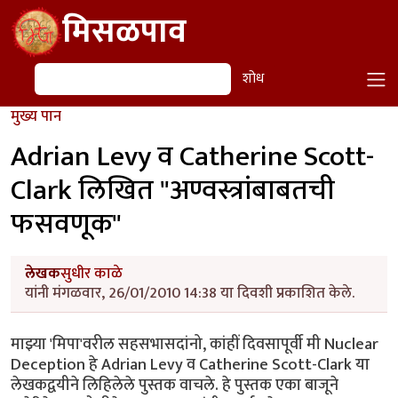
Skip to main content
मिसळपाव
शोध
शोध
मुख्य पान
Adrian Levy व Catherine Scott-
Clark लिखित "अण्वस्त्रांबाबतची
फसवणूक"
लेखक
सुधीर काळे
यांनी मंगळवार, 26/01/2010 14:38 या दिवशी प्रकाशित केले.
माझ्या 'मिपा'वरील सहसभासदांनो, कांहीं दिवसापूर्वी मी Nuclear
Deception हे Adrian Levy व Catherine Scott-Clark या
लेखकद्वयीने लिहिलेले पुस्तक वाचले. हे पुस्तक एका बाजूने