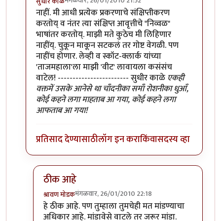
मंगळवार, 26/01/2010 21:52
सुधीर काळे
In reply to
वाचतो आहे
by
श्रावण मोडक
नाहीं. मी आधी प्रत्येक प्रकरणाचे संक्षिप्तीकरण
करतोय् व नंतर त्या संक्षिप्त आवृत्तीचे "निव्वळ"
भाषांतर करतोय्. माझी मते कुठेच मी लिहिणार
नाहींय्. चुकून माकून सटकलं तर गोष्ट वेगळी. पण
नाहींच होणार. लेव्ही व स्कॉट-क्लार्क यांच्या
'ताजमहाला'ला माझी 'वीट' लावायला कसंसंच
वाटेल! ------------------------ सुधीर काळे
एकही
वक्तमें उसके आनेसे था चाँदनीका समाँ रोशनीका धुआँ,
कोई कहने लगा माहताब आ गया, कोई कहने लगा
आफताब आ गया!
प्रतिसाद देण्यासाठी
लॉग इन करा
किंवा
सदस्य व्हा
ठीक आहे
मंगळवार, 26/01/2010 22:18
श्रावण मोडक
In reply to
मूळ लेखकांच्या 'ताजमहाला'ला माझी 'वीट' ल
हे ठीक आहे. पण तुम्हाला तुमचेही मत मांडण्याचा
अधिकार आहे. मांडावेसे वाटले तर जरूर मांडा.