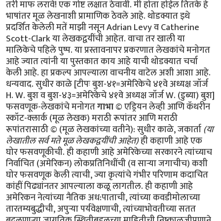
तरी माफ लरावे! एक गोष्ट लक्षात ठेवावी. मी होता होईल तितके हे
भाषांतर मूळ लेखनाशी प्रामाणिक ठेवले आहे. थोडक्यात इथे
प्रदर्शित केलेली मतें माझी नसून Adrian Levy व Catherine
Scott-Clark या लेखकद्वयींची आहेत. वाचा तर खाली या
मालिकेचे पहिले पुष्प. या प्रस्तावनापर प्रकरणात लेखकांचे मनोगत
आहे ज्यात त्यांनी या पुस्तकात काय आहे याची थोडक्यात चर्चा
केली आहे. हा प्रकल्प आपल्याला वाचनीय वाटेल अशी आशा आहे.
धन्यवाद. सुधीर काळे [टीपः बुश-४१=अमेरिकेचे ४१वे अध्यक्ष जॉर्ज
H. W. बुश व बुश-४३=अमेरिकेचे ४१वे अध्यक्ष जॉर्ज W. (डुब्या) बुश]
फसवणूक-लेखकांचे मनोगत
गाभा
© एड्रियन लेव्ही आणि कॅथरीन
स्कॉट-क्लार्क (मूळ लेखक) मराठी रूपांतर आणि मराठी
रूपांतरासाठी © (मूळ लेखकांच्या वतीने): सुधीर काळे, जकार्ता
(या
लेखातील सर्व मते मूळ लेखकद्वयींची आहेत)
ही कहाणी आहे एक घोर फसवणूकीची. ही कहाणी आहे अमेरिकेच्या सरकारने त्यांच्याच निर्वाचित (अमेरिकन) लोकप्रतिनिधींची (व सार्‍या जगाचीच) कशी घोर फसवणूक केली त्याची, ज्या कृत्यांचे गंभीर परिणाम कदाचित कांहीं पिढ्यांनतर आपल्याला कळू लागतील. ही कहाणी आहे अमेरिकन नेत्यांच्या नैतिक अध:पाताची, त्यांच्या कवडीमोलाच्या तारतम्यबुद्धीची, अपुर्‍या पर्यवेक्षणाची, त्यांच्याभोवतीच्या सतत बदलणार्‍या जागतिक स्थितीबद्दलच्या माहितीची निष्काळजीपणाने व आळशीपणाने केलेल्या विश्लेषणांची/पृथक्करणांची! या चुकांचा गंभीर परिणाम होणार आहे आपल्या भोवतालचे जग आणखी अस्थिर होण्यात! या चुका करून अमेरिकन व पश्चिम युरोपियन नेतृत्वाने जागतिक धर्मयुद्ध पुकारणार्‍या शक्तींच्या हातात जणू एक नवे कोलीतच दिले आहे. याची सर्वप्रथम प्रचीती आली ४ फेब्रूवारी २००४ रोजी! या दिवशी पाकिस्तानचे सर्वात आदरणीय व गौरवप्राप्त शास्त्रज्ञ डॉ. अब्दुल कादीर खान पाकिस्तान चित्रवाणीच्या पडद्यावर सार्‍या पाकिस्तानी जनतेला दिसले. डॉ. खान हे नेहमीच रहस्याच्या पडद्याआड असत कारण ते तीस वर्षाहून जास्त काळ पाकिस्तानच्या अण्वस्त्रनिर्मितीच्या "गुपचुप" कार्यक्रमात गुंतलेले होते. उर्दू भाषेतली त्यांची भाषणे सर्वसाधारणपणे सार्‍या पाकिस्तानी जनतेला समजत व ती सारे लोक त्यांच्या प्रत्येक शब्दाकडे लक्ष देऊन ऐकतही. पण आज पाकिस्तानी सरकारने जाहीर केले होते कीं ते त्यांच्या चुकांची कबूली देणार आहेत. कदाचित त्यामुळे असेल. पण आज त्यांचे भाषण त्यांच्या देशबांधवांना सहज समजणार्‍या उर्दू भाषेत न होता सार्‍या जगाला समजणार्‍या इंग्रजी भाषेत झाले. "माझ्या प्रिय बंधू-भगिनींनो" अशी सुरुवात करून त्यांनी स्वत:च्या अनधिकृत अण्वस्त्रप्रसाराबद्दलच्या हालचालींची माहिती दिल्यावर समारोप करतांना ते म्हणाले "अल्ला पाकिस्तानला सुरक्षित ठेवो, पाकिस्तान अमर असो"! त्यांचे भाषण संपताक्षणी पाकिस्तानी लष्कराने डॉ खान यांनी प्रे. बुश ज्यांना "अनिष्ट राष्ट्रांचा अक्ष" म्हणत (Axis of Evil) त्या उत्तर कोरिया, इराण व लिबिया या अशा गिर्‍हाइकांसाठी एकट्याने हा अण्वस्त्रप्रसाराचा काळा बाजार कसा चालवला होता याची माहिती दिली. या घटनेनंतर पाकिस्तानला अण्वस्त्रें बनवायला सहाय्य करून अमेरिकेने सार्‍या जगाची कशी फसवणूक केली हे पहिल्यांदाच जगाच्या निदर्शनाला आले. अण्वस्त्रप्रसाराबद्दल कुप्रसिद्ध असलेल्या व "टायफॉइड मेरी" या (अपमानास्पद) टोपणनावाने ओळखल्या जाणार्‍या डॉ खाननी अशी कबूली का दिली याबाबत सार्‍या जगात तावातावाने तर्क-कुतर्क सुरू झाले. कुणाला वाटले की त्यांच्या राजकीय किंवा धार्मिक श्रद्धांमुळे दिली, कुणाला वाटले की स्वत:ची इभ्रत वाढविण्यासाठी व स्थान बळकट करण्यासाठी? कुणा बदमाष राजवटीसाठी? अफगाणिस्तानमधील जिहाद्यांसाठी? ओसामा बिन लादेनसाठी? कीं युरोप-अमेरिकेत अणूबॉम्ब उडवू पहाणार्‍या अतिरेक्यांच्या टोळ्यांसाठी? अनेक वृत्तपत्रांत आलेल्या अग्रलेखांत कुणाच्या फायद्यासाठी त्यांनी हा कबूलीजबाब दिला असावा याबाबतही तर्‍हेतर्‍हेच्या अटकळी प्रसिद्ध झाल्या. प्रेसिडेंट जॉर्ज बुश यांनीही या फसवणुकीला जणू संमतीच दिली. कांहीं दिवसांनंतर ते म्हणाले, "खान यांनी त्यांचे सारे गुन्हे मान्य केले आहेत आणि त्यांचे या गुन्ह्यातील सहकारी आता या धंद्यातून बाहेर फेकले गेले आहेत. खान व त्यांचे छोटे टोळके अतीशय धक्कादायक गुन्ह्यांबद्दल दोषी आहेत. पण त्यांच्यावर खटला घालायची गरज दिसत नाहीं. बुश पुढे म्हणाले, "प्रेसिडेंट मुशर्रफ यांनी मला आश्वासन दिले आहे कीं ते खान यांच्या जालाबद्दलची (network) सर्व माहिती अमेरिकन सरकारला देतील व तो देश (पाकिस्तान) अशा अण्वस्त्रप्रसाराच्या मुळाशी असू दिला जाणार नाहीं." पाकिस्तान सरकारचे या घटनेवर इतके पूर्ण नियंत्रण आहे कीं खान व त्यांच्या सहकारी शास्त्रज्ञांना अमेरिकेत खटला घालण्यासाठी अमेरिकेच्या किंवा इतर पाश्चात्य राष्ट्रांच्या स्वाधीन करण्याची गरज नाहीं. सत्य परिस्थिती तर अशी होती कीं खान यांची कबूली एक दिशाभूल करण्यासाठी दिलेली कॢप्तीच होती. अण्वस्त्रांची काळी बाजारपेठ खान यांच्या नियंत्रणाखाली चालली तर होतीच, पण जाहीर व खासगी वक्तव्यात फरक असा होता कीं अशा तर्‍हेचा काळा बाजार एका व्यक्तीचे काम नव्हते तर हे काम एका राष्ट्राच्या (पाकिस्तानच्या) परराष्ट्रनीतीचा भाग होता व त्याचे पर्यवेक्षण पाकिस्तानी लष्करी अधिकार्‍यांची टोळी करत होती. वर हे राष्ट्र अमेरिकेच्या अतिरेक्यांविरुद्धच्या लढाईतील एक महत्वाचे दोस्त राष्ट्र म्हणून दुटप्पीपणे मिरवत होते. तीसेक वर्षें लागोपाठ सत्तेवर आलेल्या अमेरिकन सरकारांनी, मग ती रिपब्लिकन पक्षाची असोत किंवा डेमोक्रॅटिक पक्षाची असोत, तसेच इंग्लंड व इतर पाश्चात्य युरोपियन राष्ट्रांनी पाकिस्तानला अतीशय मर्यादित प्रसारण असलेले व निषिद्ध असे अण्वस्त्रांबद्दलचे तंत्रज्ञान मिळवू दिले होते. एका अनर्थपूर्ण युगात पाकिस्तानने हे निषिद्ध तंत्रज्ञान कसे अनिष्ट राष्ट्रांना विकण्यात पुढाकार घेतला ही माहिती महत्वाची सरकारी साधने चुकीच्या दिशेने वापरून व आधीचे नियम रद्दबातल करून सर्वांपासून लपवून ठेवली. गुप्त माहिती मिळवण्याच्या क्रियेचीही धार बोथट करण्यात आली आणि परराष्ट्रखाते व संरक्षणखाते यासारख्या सरकारी खात्यांना जणू वेढून राष्ट्राध्यक्षांच्या तत्वांना पाठिंबा देण्यास, प्रतिनिधीसभेला डावलण्यास व देशाचे कायदे मोडण्यास भाग पाडण्यात आले होते. अमेरिकेच्या परराष्ट्रखात्याचा प्रवक्ता रिचर्ड बाऊचर याने डॉ खान प्रकरण म्हणजे पाकिस्तानी हुकूमशहा/राष्ट्राध्यक्ष मुशर्रफ यांच्या कसोटीचा क्षण असे वर्णन केले आहे. खान हे सर्व देशाचा मानबिंदू होते व त्यांचे नाव काढताच पाकिस्तानी नागरिकांची छाती गर्वाने फुगायची. पाकिस्तानला शिवणाच्या धारदार सुयासुद्धा बनवता येत नाहींत अशी मल्लीनाथी करणार्‍या डॉ खान यांनी अतीशय आधुनिक तंत्रज्ञानाचा वापर करून भारताच्या कुठल्याही शहरावर हल्ला करू शकणारी अण्वस्त्रे मोठ्या प्रमाणावर बनविण्याची एक "असेंब्ली लाईन" उभी केली व त्यांना पाकिस्तानी जनतेनेच "अणूबॉम्बचे पिताश्री" हा जणू एक किताबच दिला. फारच थोड्या लोकांना हे माहीत आहे की डॉ खान हे या अण्वस्त्र-उत्पादनाच्या प्रकल्पात अपघातानेच शिरले. पाकिस्तानात योग्यशी नोकरी न मिळाल्यामुळे ते चिडून उच्च शिक्षणासाठी युरोपला गेले व एका विश्वविद्यालयात प्रवेश मिळविण्याच्या रांगेत उभे असताना ’हेनी’ नावाच्या एका डच मुलीच्या प्रेमात पडले व तिच्याशी विवाहबद्ध झाले. एका गोर्‍या बाईचे पति म्हणून त्यांना एरवी मिळाली नसती अशी अतीशय संवेदनशील अशा गोपनीय क्षेत्रात भाषांतरकाराची नोकरी मिळाली व अण्वस्त्रांबद्दलची अतीशय गुप्त अशी माहिती त्यांच्या नजरेखालून जाऊ लागली. त्याचे महत्व समजल्यामुळे त्यांनी ती सर्व कागदपत्रे व ड्रॉइंग्ज चोरली व त्या कागदपत्रांनी भरलेले तीन पेटारे घेऊन ते पाकिस्तानात परत आले. जुल्फिकार अली भुत्तो यांच्या प्रोत्साहनाने ते अणूबॉम्ब बनवायच्या प्रोजेक्टचे प्रमुख झाले व मग त्या क्षेत्रात त्यांची व पाकिस्तानची प्रगती सुरू झाली. त्यानंतर पुढच्या वर्षापासून पाकिस्तानी अधिकारी व पाकिस्तानी दलाल/एजंट यांनी युरोप व उत्तर अमेरिकेत त्यांना हव्या असलेल्या यंत्रसामुग्री व इतर वस्तूंची जोरदार खरेदी सुरू केली. डॉ. खान हे सूत्रधाराचे व वेगवेगळ्या गटांमधील समन्वय ठेवण्याचे काम पहात होते व पश्चिम युरोपीमधील गुपचुपपणे अणूबॉम्ब बनविण्याचा कार्यक्रम राबवणार्‍या कंपन्यांतील वैज्ञानिक, कारखानदार, इंजिनियर व धातुशास्त्रज्ञ यांच्याबरोबरील मैत्री आणखी जवळची करून व त्यांच्याशी वागताना अतीशय गोडीगुलाबीचा वापर करून व त्यांच्यावर आपल्या गोड बोलण्याने एक तर्‍हेची छाप किंवा मोहिनी टाकून अशी सामग्री मिळवण्याच्या वाटेतील अडचणी दूर करत होते. जेंव्हा १९७७ साली भुत्तोंची पंतप्रधानपदावरून उचलबांगडी झाली, तेंव्हा हा अणूप्रकल्प नवे हुकूमशहा ज. झिया उल हक यांच्या अखत्यारीतील सैनिकी विभागाकडे जावा अशी अमेरिकन गुप्तचर संघटना सी.आय.ए.ची इच्छा होती. त्यामुळे खान यांचे जगभरच्या खरेदीमध्ये गुंतलेले गट पाकिस्तानी लष्करशहा व पाकिस्तानी गुप्तचर संघटना आय. एस. आय. यांच्या हुकुमाखाली आले. (म्हणजेच अमेरिकन गुप्तचर संघटना सी.आय.ए.ला या अणूबॉम्ब प्रकल्पाची कल्पना १९७७ पासून होती) पण तसे असले तरी पाकिस्तानच्या अणूबॉम्ब प्रकल्पाबद्दल जास्त माहिती असणे हे तोट्याचे ठरू लागले. जिमी कार्टर हे १९७७ सालची राष्ट्रपतीपदाची निवडणूक जिंकून अधिकारावर आले तेंव्हा जगातली अण्वस्त्रें कमी करायची हे ध्येय समोर ठेवूनच ते अधिकारावर आले होते. पण त्यांचे राष्ट्रीय सुऱक्षा सल्लागार बिन्यू ब्रेझिंस्की (Zbigniew Brzezinski) यांनी त्यांना त्यांची दिशा बदलायचा सल्ला दिला. पाकिस्तान हे राष्ट्र साम्यवादाविरुद्धच्या लढाईतील एक धक्काप्रतिबंधक (buffer) म्हणून उपयुक्त राष्ट्र असल्याचा कार्टर यांना सल्ला देण्यात आला व पाकिस्तानला या कामात राजी-खुषी सामील करून घेण्यासाठी त्या राष्ट्राचे मन वळविण्याचाही त्यांना सल्ला दिला. झियाच्या मनसुब्याला छुपा पाठिंबा देऊन मग त्याच्या मोबदल्यात अण्वस्त्रे बनवायची ही योजना होती! पाकिस्तानने जर रशियाचा प्रतिकार केला तर त्यांच्या अण्वस्त्रें बनविण्याच्या प्रकल्पाकडे अमेरिका दुर्ल़क्ष करेल असेही ज. झियांना सांगण्यात आले. १९८० साली कार्टर यांच्या जागी रेगन आले व त्यांनी कार्टर यांच्या अण्वस्त्रप्रसारबंदीच्या कार्यक्रमाला केरात काढले. राष्ट्रीय सुरक्षा समिती व सल्लागार यांचेही अवमूल्यन करण्यात आले व विल्यम केसी यांच्या नेतृत्वाखाली सी.आय.ए. ही संघटना सर्वेसर्वा झाली आणि गुप्तहेरखाते एक माहितीचे साधनच न रहाता ते एक प्रे. रेगन यांच्या धोरणाच्या समर्थनार्थ वापरायचे एक हत्यार बनले. त्यापाठोपाठ अमेरिकन अधिकारी पैसे घेऊन इस्लामाबादला पोचले व बरोबर हाही निरोप घेऊन आले कीं अमेरिका पाकिस्तानच्या वाढत्या अण्वस्त्रें बनविण्याच्या प्रकल्पाकडे काणाडोळा करेल. पण पुढे जसजसे पाकिस्तानच्या अण्वस्त्रनिर्मितीच्या प्रकल्पाचे रोपटे भराभर वाढू लागले तसतसे तो प्रकल्प गुप्त ठेवणे अवघड जाऊ लागले. प्रे. रेगन यांनी आशावादावर आधारित आक्रमकपणे तह/करार करण्याचा पायंडा मरगळलेल्या वॉशिंग्टनला आणला, पण उपयुक्ततेच्या व सोयीच्या तत्वावर जे परराष्ट्र धोरण सुरू केले गेले त्याचे रूपांतर झपाट्याने एका षड्यंत्रात झाले ज्यात अमेरिकेचे परराष्ट्रखातेही सामील झाले व पाकिस्तानच्या अण्वस्त्र-प्रकल्पाबद्दलच्या गुप्त बातम्यावर जे विरोध करतील त्यांच्या कामात अडथळेही आणू लागले. या सावळ्या गोंधळात पाकिस्तानने १९८३ साली स्फोटकें न वापरता केलेली अण्वस्त्रांची चांचणी (cold-testing), एवढेच नव्हे तर स्फोटकांसह चीनच्या मदतीने १९८४ साली केलेली चांचणीही (hot-testing) गुप्त ठेवण्यात अमेरिकेला यश मिळाले. पाकिस्तान व चीन या देशांमधील अण्वस्त्र-संबंधांना खोल गाडून टाकण्यातही रेगनच्या अधिकार्‍यांना यश मिळाले. यात चीनकडून मिळालेली बॉम्बची ड्रॉइंग्स, रेडियो आयसोटोप्स व इतर "हवी ती व हवी तितकी" तांत्रिक मदत यांचाही समावेश होता. याच्या मोबदल्यात चिनी आण्विक ऊर्जा कंत्राटदारांकडून अमेरिकन कंपन्यांनी कोट्यानुकोटी डॉलर्सची कंत्राटे मिळविली. जेंव्हा प्रे. रेगन यांची कारकीर्द १९८९ साली संपली तेंव्हा पाकिस्तानकडे चांचणी केलेली व वापरता येण्याजोगी अण्वस्त्रे होती. व या अस्त्रांच्या निर्मितीचा बहुतांश खर्च अमेरिकेकडून ’मदत’ म्हणून मिळालेल्या पैशातूनच झाला होता कारण ’मदत’ म्हणून मिळालेल्या पुंजीतले अब्जावधी डॉलर्स पाकिस्तानच्या लष्करशहांनी या कामाकडे वळविले होते. अमेरिकेच्या पेंटॅगॉनमधील अधिकारी पाकिस्तानचे रक्षक/वॉचमन ठरले. त्यांनी गुप्तहेरखात्यांचे अहवाल आपल्याला हवे तसे पुन्हा लिहिवले ज्यात पाकिस्तानच्या या अण्वस्त्रक्षमतेबद्दल जाणून-बुजून आहे त्यापेक्षा कमी आहे असे दाखविले गेले. तेही अशा वेळी कीं इस्लामाबाद व दिल्ली यांच्यातला संघर्ष अगदी निकरावर आला होत