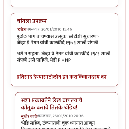
चांगला उपक्रम
मंगळवार, 26/01/2010 15:46
चिरोटा
पुढील भाग वाचण्यास उत्सुक. छोटीशी सुधारणा-
जेंव्हा प्रे. रेगन यांची कारकीर्द १९७९ साली संपली
असे न राहता- जेंव्हा प्रे. रेगन यांची कारकीर्द १९८९ साली
संपली असे पाहिजे. भेंडी P = NP
प्रतिसाद देण्यासाठी
लॉग इन करा
किंवा
सदस्य व्हा
अशा एकाग्रतेने लेख वाचल्याचे
कौतुक करावे तितके थोडेच!
मंगळवार, 26/01/2010 20:36
सुधीर काळे
In reply to
चांगला उपक्रम
by
चिरोटा
'भेंडि'साहेब, टंकनातली चूक ध्यानात आणून