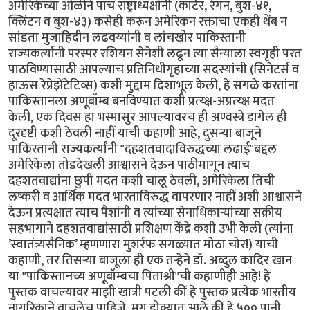
अमेरिकेच्या ओळीने पाच राष्ट्राध्यक्षांनी (कार्टर, रेगन, बुश-४१,
क्लिंटन व बुश-४३) कसेही करून अमेरिकन रक्ताचा एकही थेंब न
सांडता मुजाहिदीन लढवय्यांनी व लांचखोर पाकिस्तानी
राज्यकर्त्यांनी परस्पर रशियन सेनेशी लढून त्या सैन्याला स्वगृही परत
पाठविण्यासाठी आपल्याच प्रतिनिधीगृहाच्या सदस्यांची (सिनेटर्स व
हाऊस रेप्रेझेंटेटिव्स) कशी मुद्दाम दिशाभूल केली, हे सगळे करतांना
पाकिस्तानला अणूबॉम्ब बनविण्यात कशी प्रत्य्क्ष-अप्रत्य्क्ष मदत
केली, एक दिवस हा भस्मासुर आपल्यावरच ही अण्वस्त्रे डागेल ही
दूरदृष्टी कशी ठेवली नाहीं याची कहाणी आहे, दुसर्‍या बाजूने
पाकिस्तानी राज्यकर्त्यांनी "दहशतवादाविरुद्धच्या लढाई"बद्दल
अमेरिकेला तोडदेखली आश्वासने देऊन पाठीमागून त्याच
दहशतवाद्यांना छुपी मदत कशी चालू ठेवली, अमेरिकेला तिची
लष्करी व आर्थिक मदत भारताविरुद्ध वापरणार नाहीं अशी आश्वासने
देऊन प्रत्यक्षात त्याच पैशांनी व त्यांच्या सेनाधिकार्‍यांच्या सक्रीय
सहभागाने दहशतवाद्यांसाठी प्रशिक्षण केंद्रे कशी उभी केली (त्यांना
’स्वातंत्र्यसैनिक’ म्हणणारा मुशर्रफ सगळ्यात मोठा चोर!) याची
कहाणी, तर तिसर्‍या बाजूला ही एक तर्‍हेने डॉ. अब्दुल कादिर खान
या "पाकिस्तानच्य अणूबॉम्बचा पिताश्री"ची कहाणीही आहे! हे
पुस्तक वाचल्यावर माझी खात्री पटली कीं हे पुस्तक प्रत्येक भारतीय
नागरिकाने वाचलेच पाहिजे. मग डोक्यात आले कीं हे ५०० पानी