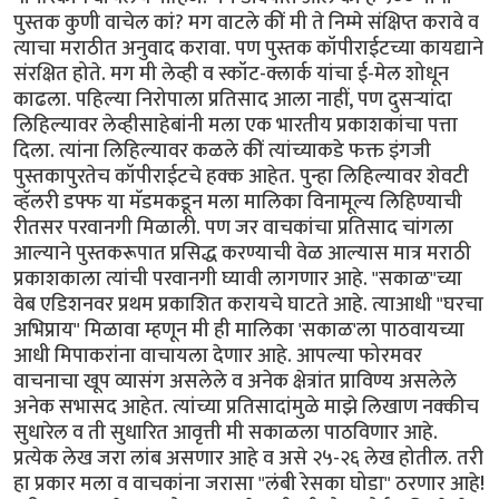
पुस्तक कुणी वाचेल कां? मग वाटले कीं मी ते निम्मे संक्षिप्त करावे व
त्याचा मराठीत अनुवाद करावा. पण पुस्तक कॉपीराईटच्या कायद्याने
संरक्षित होते. मग मी लेव्ही व स्कॉट-क्लार्क यांचा ई-मेल शोधून
काढला. पहिल्या निरोपाला प्रतिसाद आला नाहीं, पण दुसर्‍यांदा
लिहिल्यावर लेव्हीसाहेबांनी मला एक भारतीय प्रकाशकांचा पत्ता
दिला. त्यांना लिहिल्यावर कळले कीं त्यांच्याकडे फक्त इंगजी
पुस्तकापुरतेच कॉपीराईटचे हक्क आहेत. पुन्हा लिहिल्यावर शेवटी
व्हॅलरी डफ्फ या मॅडमकडून मला मालिका विनामूल्य लिहिण्याची
रीतसर परवानगी मिळाली. पण जर वाचकांचा प्रतिसाद चांगला
आल्याने पुस्तकरूपात प्रसिद्ध करण्याची वेळ आल्यास मात्र मराठी
प्रकाशकाला त्यांची परवानगी घ्यावी लागणार आहे. "सकाळ"च्या
वेब एडिशनवर प्रथम प्रकाशित करायचे घाटते आहे. त्याआधी "घरचा
अभिप्राय" मिळावा म्हणून मी ही मालिका 'सकाळ'ला पाठवायच्या
आधी मिपाकरांना वाचायला देणार आहे. आपल्या फोरमवर
वाचनाचा खूप व्यासंग असलेले व अनेक क्षेत्रांत प्राविण्य असलेले
अनेक सभासद आहेत. त्यांच्या प्रतिसादांमुळे माझे लिखाण नक्कीच
सुधारेल व ती सुधारित आवृत्ती मी सकाळला पाठविणार आहे.
प्रत्येक लेख जरा लांब असणार आहे व असे २५-२६ लेख होतील. तरी
हा प्रकार मला व वाचकांना जरासा "लंबी रेसका घोडा" ठरणार आहे!