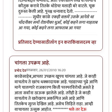
दिल्याबद्दल धन्यवाद. अशा एकाग्रतेने लेख वाचल्याचे
कौतुक करावे तितके थोडेच! मलाही बरे वाटले. चूक
दुरुस्त केली आहे. पुनश्च धन्यवाद देतो. ---------------
--------- सुधीर काळे
एकही वक्तमें उसके आनेसे था
चाँदनीका समाँ रोशनीका धुआँ, कोई कहने लगा माहताब
आ गया, कोई कहने लगा आफताब आ गया!
प्रतिसाद देण्यासाठी
लॉग इन करा
किंवा
सदस्य व्हा
चांगला उपक्रम आहे.
मंगळवार, 26/01/2010 16:20
प्रमोद देव
काळेसाहेब,आपला उपक्रम खूपच चांगला आहे. जे काही
वाचतोय ते खरंच धक्कादायक आहे. पडद्याच्या पुढे आणि
मागे चालणारे राजकारण किती परस्परविरोधी असते हे
आता सर्वांना ठाऊक झालेले आहे. तरीही हे जे काही
वाचतोय ते खरोखरच अकल्पित असे आहे आणि
तितकेच सुरस देखिल आहे. असेच लिहिते राहा. आम्ही
वाचायला उत्सुक आहोत. **********
भले तर देऊ