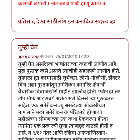
कासेची लंगोटी । नाठाळाचे माथी हाणू काठी ॥
प्रतिसाद देण्यासाठी
लॉग इन करा
किंवा
सदस्य व्हा
तुम्ही घेत
मंगळवार, 26/01/2010 17:00
अजय भागवत
तुम्ही घेत असलेल्या भाषांतराच्या कष्टाची जाणीव आहे.
मुळ पुस्तक कसे असावे त्याचीही सहजपणे जाणीव होते.
तुम्हाला ह्या कामासाठी शुभेच्छा. लोगो-नोलोगो, डॉक्टर
विच अशा पुस्तकांतून अमेरीकन कार्पोरेट क्षेत्राची
वैचारीक दिवाळखोरी माहीत झालीच होती. एन्रॉन हा तर
टीप ऑफ आइसबर्ग असेल असे किस्से त्या पुस्तकात
आहेत. एक अमेरीकन ज्यु असलेल्या ओळखीच्या
माणसाने मला अमेरीकन कार्पोरेटमधे होणार्‍या
महीलांच्या शोषणाच्या ज्या कथा ऐकवल्या होत्या
त्यानंतर एक प्रकारची घ्रुणा त्याबद्दल वाटली होती व
आहे. व ९/११ नंतर आणि रशिया-अफगाणिस्तान-
अमेरीका अशा समीकरणातून बाहेर पडलेला भस्मासूर