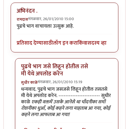
अभिनंदन .
मंगळवार, 26/01/2010 15:00
रामदास
पुढचे भाग वाचायला उत्सुक आहे.
प्रतिसाद देण्यासाठी
लॉग इन करा
किंवा
सदस्य व्हा
पुढचे भाग जसे लिहून होतील तसे
मी येथे अपलोड करेन
मंगळवार, 26/01/2010 15:19
सुधीर काळे
In reply to
अभिनंदन .
by
रामदास
धन्यवाद. पुढचे भाग जसजसे लिहून होतील तसतसे
मी येथे अपलोड करेन. ------------------------ सुधीर
काळे
एकही वक्तमें उसके आनेसे था चाँदनीका समाँ
रोशनीका धुआँ, कोई कहने लगा माहताब आ गया, कोई
कहने लगा आफताब आ गया!