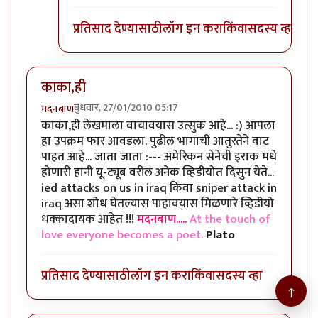
प्रतिसाद देण्यासाठी
लॉग इन करा
किंवा
सदस्य व्हा
काका,ही
बुधवार, 27/01/2010 05:17
मदनबाण
काका,ही लेखमाला वाचावयास उत्सुक आहे... :) आपला
हा उपक्रम फार आवडला. पुढील भागाची आतुरतेने वाट
पाहत आहे... जाता जाता :--- अमेरिकन सेनेची इराक मधे
होणारी हानी यू-ट्यूब वरील अनेक व्हिडीयोत दिसुन येते...
ied attacks on us in iraq किंवा sniper attack in
iraq असा शोध घेतल्यास पाहावयास मिळणारे व्हिडीयो
धक्कादायक आहेत !!!
मदनबाण.....
At the touch of
love everyone becomes a poet.
Plato
प्रतिसाद देण्यासाठी
लॉग इन करा
किंवा
सदस्य व्हा
↑