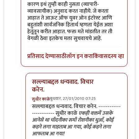
कारण इथं तुम्ही काही नुसता (व्यापारी-
व्यावसायीक) अनुवाद करत नाहीये. जे करता
आहात ते आऊट ऑफ युवर ओन इंटरेस्ट आणि
बहुतांशी सार्वजनिक हितार्थ म्हणता येईल अशा
हेतूंतून करीत आहात. फक्त मते मांडलीत तर ती
वेगळी ठेवा इतकेच मला सुचवायचे आहे.
प्रतिसाद देण्यासाठी
लॉग इन करा
किंवा
सदस्य व्हा
सल्ल्याबद्दल धन्यवाद. विचार
करेन.
बुधवार, 27/01/2010 07:25
सुधीर काळे
In reply to
ठीक आहे
by
श्रावण मोडक
सल्ल्याबद्दल धन्यवाद. विचार करेन. ------------
------------ सुधीर काळे
एकही वक्तमें उसके
आनेसे था चाँदनीका समाँ रोशनीका धुआँ, कोई
कहने लगा माहताब आ गया, कोई कहने लगा
आफताब आ गया!