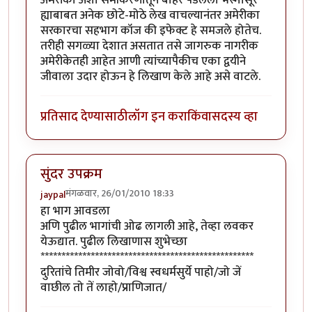
ह्याबाबत अनेक छोटे-मोठे लेख वाचल्यानंतर अमेरीका
सरकारचा सहभाग कॉज की इफेक्ट हे समजले होतेच.
तरीही सगळ्या देशात असतात तसे जागरुक नागरीक
अमेरीकेतही आहेत आणी त्यांच्यापैकीच एका द्वयीने
जीवाला उदार होऊन हे लिखाण केले आहे असे वाटले.
प्रतिसाद देण्यासाठी
लॉग इन करा
किंवा
सदस्य व्हा
सुंदर उपक्रम
मंगळवार, 26/01/2010 18:33
jaypal
हा भाग आवडला
अणि पुढील भागांची ओढ लागली आहे, तेव्हा लवकर
येऊद्यात. पुढील लिखाणास शुभेच्छा
***************************************************
दुरितांचे तिमीर जोवो/विश्व स्वधर्मसुर्ये पाहो/जो जें
वाछील तो तें लाहो/प्राणिजात/