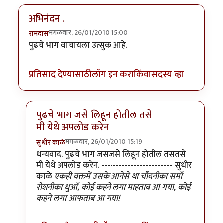
अभिनंदन .
मंगळवार, 26/01/2010 15:00
रामदास
पुढचे भाग वाचायला उत्सुक आहे.
प्रतिसाद देण्यासाठी
लॉग इन करा
किंवा
सदस्य व्हा
पुढचे भाग जसे लिहून होतील तसे
मी येथे अपलोड करेन
मंगळवार, 26/01/2010 15:19
सुधीर काळे
In reply to
अभिनंदन .
by
रामदास
धन्यवाद. पुढचे भाग जसजसे लिहून होतील तसतसे
मी येथे अपलोड करेन. ------------------------ सुधीर
काळे
एकही वक्तमें उसके आनेसे था चाँदनीका समाँ
रोशनीका धुआँ, कोई कहने लगा माहताब आ गया, कोई
कहने लगा आफताब आ गया!