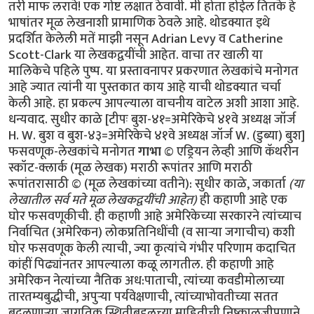
तरी माफ लरावे! एक गोष्ट लक्षात ठेवावी. मी होता होईल तितके हे
भाषांतर मूळ लेखनाशी प्रामाणिक ठेवले आहे. थोडक्यात इथे
प्रदर्शित केलेली मतें माझी नसून Adrian Levy व Catherine
Scott-Clark या लेखकद्वयींची आहेत. वाचा तर खाली या
मालिकेचे पहिले पुष्प. या प्रस्तावनापर प्रकरणात लेखकांचे मनोगत
आहे ज्यात त्यांनी या पुस्तकात काय आहे याची थोडक्यात चर्चा
केली आहे. हा प्रकल्प आपल्याला वाचनीय वाटेल अशी आशा आहे.
धन्यवाद. सुधीर काळे [टीपः बुश-४१=अमेरिकेचे ४१वे अध्यक्ष जॉर्ज
H. W. बुश व बुश-४३=अमेरिकेचे ४१वे अध्यक्ष जॉर्ज W. (डुब्या) बुश]
फसवणूक-लेखकांचे मनोगत
गाभा
© एड्रियन लेव्ही आणि कॅथरीन
स्कॉट-क्लार्क (मूळ लेखक) मराठी रूपांतर आणि मराठी
रूपांतरासाठी © (मूळ लेखकांच्या वतीने): सुधीर काळे, जकार्ता
(या
लेखातील सर्व मते मूळ लेखकद्वयींची आहेत)
ही कहाणी आहे एक घोर फसवणूकीची. ही कहाणी आहे अमेरिकेच्या सरकारने त्यांच्याच निर्वाचित (अमेरिकन) लोकप्रतिनिधींची (व सार्‍या जगाचीच) कशी घोर फसवणूक केली त्याची, ज्या कृत्यांचे गंभीर परिणाम कदाचित कांहीं पिढ्यांनतर आपल्याला कळू लागतील. ही कहाणी आहे अमेरिकन नेत्यांच्या नैतिक अध:पाताची, त्यांच्या कवडीमोलाच्या तारतम्यबुद्धीची, अपुर्‍या पर्यवेक्षणाची, त्यांच्याभोवतीच्या सतत बदलणार्‍या जागतिक स्थितीबद्दलच्या माहितीची निष्काळजीपणाने व आळशीपणाने केलेल्या विश्लेषणांची/पृथक्करणांची! या चुकांचा गंभीर परिणाम होणार आहे आपल्या भोवतालचे जग आणखी अस्थिर होण्यात! या चुका करून अमेरिकन व पश्चिम युरोपियन नेतृत्वाने जागतिक धर्मयुद्ध पुकारणार्‍या शक्तींच्या हातात जणू एक नवे कोलीतच दिले आहे. याची सर्वप्रथम प्रचीती आली ४ फेब्रूवारी २००४ रोजी! या दिवशी पाकिस्तानचे सर्वात आदरणीय व गौरवप्राप्त शास्त्रज्ञ डॉ. अब्दुल कादीर खान पाकिस्तान चित्रवाणीच्या पडद्यावर सार्‍या पाकिस्तानी जनतेला दिसले. डॉ. खान हे नेहमीच रहस्याच्या पडद्याआड असत कारण ते तीस वर्षाहून जास्त काळ पाकिस्तानच्या अण्वस्त्रनिर्मितीच्या "गुपचुप" कार्यक्रमात गुंतलेले होते. उर्दू भाषेतली त्यांची भाषणे सर्वसाधारणपणे सार्‍या पाकिस्तानी जनतेला समजत व ती सारे लोक त्यांच्या प्रत्येक शब्दाकडे लक्ष देऊन ऐकतही. पण आज पाकिस्तानी सरकारने जाहीर केले होते कीं ते त्यांच्या चुकांची कबूली देणार आहेत. कदाचित त्यामुळे असेल. पण आज त्यांचे भाषण त्यांच्या देशबांधवांना सहज समजणार्‍या उर्दू भाषेत न होता सार्‍या जगाला समजणार्‍या इंग्रजी भाषेत झाले. "माझ्या प्रिय बंधू-भगिनींनो" अशी सुरुवात करून त्यांनी स्वत:च्या अनधिकृत अण्वस्त्रप्रसाराबद्दलच्या हालचालींची माहिती दिल्यावर समारोप करतांना ते म्हणाले "अल्ला पाकिस्तानला सुरक्षित ठेवो, पाकिस्तान अमर असो"! त्यांचे भाषण संपताक्षणी पाकिस्तानी लष्कराने डॉ खान यांनी प्रे. बुश ज्यांना "अनिष्ट राष्ट्रांचा अक्ष" म्हणत (Axis of Evil) त्या उत्तर कोरिया, इराण व लिबिया या अशा गिर्‍हाइकांसाठी एकट्याने हा अण्वस्त्रप्रसाराचा काळा बाजार कसा चालवला होता याची माहिती दिली. या घटनेनंतर पाकिस्तानला अण्वस्त्रें बनवायला सहाय्य करून अमेरिकेने सार्‍या जगाची कशी फसवणूक केली हे पहिल्यांदाच जगाच्या निदर्शनाला आले. अण्वस्त्रप्रसाराबद्दल कुप्रसिद्ध असलेल्या व "टायफॉइड मेरी" या (अपमानास्पद) टोपणनावाने ओळखल्या जाणार्‍या डॉ खाननी अशी कबूली का दिली याबाबत सार्‍या जगात तावातावाने तर्क-कुतर्क सुरू झाले. कुणाला वाटले की त्यांच्या राजकीय किंवा धार्मिक श्रद्धांमुळे दिली, कुणाला वाटले की स्वत:ची इभ्रत वाढविण्यासाठी व स्थान बळकट करण्यासाठी? कुणा बदमाष राजवटीसाठी? अफगाणिस्तानमधील जिहाद्यांसाठी? ओसामा बिन लादेनसाठी? कीं युरोप-अमेरिकेत अणूबॉम्ब उडवू पहाणार्‍या अतिरेक्यांच्या टोळ्यांसाठी? अनेक वृत्तपत्रांत आलेल्या अग्रलेखांत कुणाच्या फायद्यासाठी त्यांनी हा कबूलीजबाब दिला असावा याबाबतही तर्‍हेतर्‍हेच्या अटकळी प्रसिद्ध झाल्या. प्रेसिडेंट जॉर्ज बुश यांनीही या फसवणुकीला जणू संमतीच दिली. कांहीं दिवसांनंतर ते म्हणाले, "खान यांनी त्यांचे सारे गुन्हे मान्य केले आहेत आणि त्यांचे या गुन्ह्यातील सहकारी आता या धंद्यातून बाहेर फेकले गेले आहेत. खान व त्यांचे छोटे टोळके अतीशय धक्कादायक गुन्ह्यांबद्दल दोषी आहेत. पण त्यांच्यावर खटला घालायची गरज दिसत नाहीं. बुश पुढे म्हणाले, "प्रेसिडेंट मुशर्रफ यांनी मला आश्वासन दिले आहे कीं ते खान यांच्या जालाबद्दलची (network) सर्व माहिती अमेरिकन सरकारला देतील व तो देश (पाकिस्तान) अशा अण्वस्त्रप्रसाराच्या मुळाशी असू दिला जाणार नाहीं." पाकिस्तान सरकारचे या घटनेवर इतके पूर्ण नियंत्रण आहे कीं खान व त्यांच्या सहकारी शास्त्रज्ञांना अमेरिकेत खटला घालण्यासाठी अमेरिकेच्या किंवा इतर पाश्चात्य राष्ट्रांच्या स्वाधीन करण्याची गरज नाहीं. सत्य परिस्थिती तर अशी होती कीं खान यांची कबूली एक दिशाभूल करण्यासाठी दिलेली कॢप्तीच होती. अण्वस्त्रांची काळी बाजारपेठ खान यांच्या नियंत्रणाखाली चालली तर होतीच, पण जाहीर व खासगी वक्तव्यात फरक असा होता कीं अशा तर्‍हेचा काळा बाजार एका व्यक्तीचे काम नव्हते तर हे काम एका राष्ट्राच्या (पाकिस्तानच्या) परराष्ट्रनीतीचा भाग होता व त्याचे पर्यवेक्षण पाकिस्तानी लष्करी अधिकार्‍यांची टोळी करत होती. वर हे राष्ट्र अमेरिकेच्या अतिरेक्यांविरुद्धच्या लढाईतील एक महत्वाचे दोस्त राष्ट्र म्हणून दुटप्पीपणे मिरवत होते. तीसेक वर्षें लागोपाठ सत्तेवर आलेल्या अमेरिकन सरकारांनी, मग ती रिपब्लिकन पक्षाची असोत किंवा डेमोक्रॅटिक पक्षाची असोत, तसेच इंग्लंड व इतर पाश्चात्य युरोपियन राष्ट्रांनी पाकिस्तानला अतीशय मर्यादित प्रसारण असलेले व निषिद्ध असे अण्वस्त्रांबद्दलचे तंत्रज्ञान मिळवू दिले होते. एका अनर्थपूर्ण युगात पाकिस्तानने हे निषिद्ध तंत्रज्ञान कसे अनिष्ट राष्ट्रांना विकण्यात पुढाकार घेतला ही माहिती महत्वाची सरकारी साधने चुकीच्या दिशेने वापरून व आधीचे नियम रद्दबातल करून सर्वांपासून लपवून ठेवली. गुप्त माहिती मिळवण्याच्या क्रियेचीही धार बोथट करण्यात आली आणि परराष्ट्रखाते व संरक्षणखाते यासारख्या सरकारी खात्यांना जणू वेढून राष्ट्राध्यक्षांच्या तत्वांना पाठिंबा देण्यास, प्रतिनिधीसभेला डावलण्यास व देशाचे कायदे मोडण्यास भाग पाडण्यात आले होते. अमेरिकेच्या परराष्ट्रखात्याचा प्रवक्ता रिचर्ड बाऊचर याने डॉ खान प्रकरण म्हणजे पाकिस्तानी हुकूमशहा/राष्ट्राध्यक्ष मुशर्रफ यांच्या कसोटीचा क्षण असे वर्णन केले आहे. खान हे सर्व देशाचा मानबिंदू होते व त्यांचे नाव काढताच पाकिस्तानी नागरिकांची छाती गर्वाने फुगायची. पाकिस्तानला शिवणाच्या धारदार सुयासुद्धा बनवता येत नाहींत अशी मल्लीनाथी करणार्‍या डॉ खान यांनी अतीशय आधुनिक तंत्रज्ञानाचा वापर करून भारताच्या कुठल्याही शहरावर हल्ला करू शकणारी अण्वस्त्रे मोठ्या प्रमाणावर बनविण्याची एक "असेंब्ली लाईन" उभी केली व त्यांना पाकिस्तानी जनतेनेच "अणूबॉम्बचे पिताश्री" हा जणू एक किताबच दिला. फारच थोड्या लोकांना हे माहीत आहे की डॉ खान हे या अण्वस्त्र-उत्पादनाच्या प्रकल्पात अपघातानेच शिरले. पाकिस्तानात योग्यशी नोकरी न मिळाल्यामुळे ते चिडून उच्च शिक्षणासाठी युरोपला गेले व एका विश्वविद्यालयात प्रवेश मिळविण्याच्या रांगेत उभे असताना ’हेनी’ नावाच्या एका डच मुलीच्या प्रेमात पडले व तिच्याशी विवाहबद्ध झाले. एका गोर्‍या बाईचे पति म्हणून त्यांना एरवी मिळाली नसती अशी अतीशय संवेदनशील अशा गोपनीय क्षेत्रात भाषांतरकाराची नोकरी मिळाली व अण्वस्त्रांबद्दलची अतीशय गुप्त अशी माहिती त्यांच्या नजरेखालून जाऊ लागली. त्याचे महत्व समजल्यामुळे त्यांनी ती सर्व कागदपत्रे व ड्रॉइंग्ज चोरली व त्या कागदपत्रांनी भरलेले तीन पेटारे घेऊन ते पाकिस्तानात परत आले. जुल्फिकार अली भुत्तो यांच्या प्रोत्साहनाने ते अणूबॉम्ब बनवायच्या प्रोजेक्टचे प्रमुख झाले व मग त्या क्षेत्रात त्यांची व पाकिस्तानची प्रगती सुरू झाली. त्यानंतर पुढच्या वर्षापासून पाकिस्तानी अधिकारी व पाकिस्तानी दलाल/एजंट यांनी युरोप व उत्तर अमेरिकेत त्यांना हव्या असलेल्या यंत्रसामुग्री व इतर वस्तूंची जोरदार खरेदी सुरू केली. डॉ. खान हे सूत्रधाराचे व वेगवेगळ्या गटांमधील समन्वय ठेवण्याचे काम पहात होते व पश्चिम युरोपीमधील गुपचुपपणे अणूबॉम्ब बनविण्याचा कार्यक्रम राबवणार्‍या कंपन्यांतील वैज्ञानिक, कारखानदार, इंजिनियर व धातुशास्त्रज्ञ यांच्याबरोबरील मैत्री आणखी जवळची करून व त्यांच्याशी वागताना अतीशय गोडीगुलाबीचा वापर करून व त्यांच्यावर आपल्या गोड बोलण्याने एक तर्‍हेची छाप किंवा मोहिनी टाकून अशी सामग्री मिळवण्याच्या वाटेतील अडचणी दूर करत होते. जेंव्हा १९७७ साली भुत्तोंची पंतप्रधानपदावरून उचलबांगडी झाली, तेंव्हा हा अणूप्रकल्प नवे हुकूमशहा ज. झिया उल हक यांच्या अखत्यारीतील सैनिकी विभागाकडे जावा अशी अमेरिकन गुप्तचर संघटना सी.आय.ए.ची इच्छा होती. त्यामुळे खान यांचे जगभरच्या खरेदीमध्ये गुंतलेले गट पाकिस्तानी लष्करशहा व पाकिस्तानी गुप्तचर संघटना आय. एस. आय. यांच्या हुकुमाखाली आले. (म्हणजेच अमेरिकन गुप्तचर संघटना सी.आय.ए.ला या अणूबॉम्ब प्रकल्पाची कल्पना १९७७ पासून होती) पण तसे असले तरी पाकिस्तानच्या अणूबॉम्ब प्रकल्पाबद्दल जास्त माहिती असणे हे तोट्याचे ठरू लागले. जिमी कार्टर हे १९७७ सालची राष्ट्रपतीपदाची निवडणूक जिंकून अधिकारावर आले तेंव्हा जगातली अण्वस्त्रें कमी करायची हे ध्येय समोर ठेवूनच ते अधिकारावर आले होते. पण त्यांचे राष्ट्रीय सुऱक्षा सल्लागार बिन्यू ब्रेझिंस्की (Zbigniew Brzezinski) यांनी त्यांना त्यांची दिशा बदलायचा सल्ला दिला. पाकिस्तान हे राष्ट्र साम्यवादाविरुद्धच्या लढाईतील एक धक्काप्रतिबंधक (buffer) म्हणून उपयुक्त राष्ट्र असल्याचा कार्टर यांना सल्ला देण्यात आला व पाकिस्तानला या कामात राजी-खुषी सामील करून घेण्यासाठी त्या राष्ट्राचे मन वळविण्याचाही त्यांना सल्ला दिला. झियाच्या मनसुब्याला छुपा पाठिंबा देऊन मग त्याच्या मोबदल्यात अण्वस्त्रे बनवायची ही योजना होती! पाकिस्तानने जर रशियाचा प्रतिकार केला तर त्यांच्या अण्वस्त्रें बनविण्याच्या प्रकल्पाकडे अमेरिका दुर्ल़क्ष करेल असेही ज. झियांना सांगण्यात आले. १९८० साली कार्टर यांच्या जागी रेगन आले व त्यांनी कार्टर यांच्या अण्वस्त्रप्रसारबंदीच्या कार्यक्रमाला केरात काढले. राष्ट्रीय सुरक्षा समिती व सल्लागार यांचेही अवमूल्यन करण्यात आले व विल्यम केसी यांच्या नेतृत्वाखाली सी.आय.ए. ही संघटना सर्वेसर्वा झाली आणि गुप्तहेरखाते एक माहितीचे साधनच न रहाता ते एक प्रे. रेगन यांच्या धोरणाच्या समर्थनार्थ वापरायचे एक हत्यार बनले. त्यापाठोपाठ अमेरिकन अधिकारी पैसे घेऊन इस्लामाबादला पोचले व बरोबर हाही निरोप घेऊन आले कीं अमेरिका पाकिस्तानच्या वाढत्या अण्वस्त्रें बनविण्याच्या प्रकल्पाकडे काणाडोळा करेल. पण पुढे जसजसे पाकिस्तानच्या अण्वस्त्रनिर्मितीच्या प्रकल्पाचे रोपटे भराभर वाढू लागले तसतसे तो प्रकल्प गुप्त ठेवणे अवघड जाऊ लागले. प्रे. रेगन यांनी आशावादावर आधारित आक्रमकपणे तह/करार करण्याचा पायंडा मरगळलेल्या वॉशिंग्टनला आणला, पण उपयुक्ततेच्या व सोयीच्या तत्वावर जे परराष्ट्र धोरण सुरू केले गेले त्याचे रूपांतर झपाट्याने एका षड्यंत्रात झाले ज्यात अमेरिकेचे परराष्ट्रखातेही सामील झाले व पाकिस्तानच्या अण्वस्त्र-प्रकल्पाबद्दलच्या गुप्त बातम्यावर जे विरोध करतील त्यांच्या कामात अडथळेही आणू लागले. या सावळ्या गोंधळात पाकिस्तानने १९८३ साली स्फोटकें न वापरता केलेली अण्वस्त्रांची चांचणी (cold-testing), एवढेच नव्हे तर स्फोटकांसह चीनच्या मदतीने १९८४ साली केलेली चांचणीही (hot-testing) गुप्त ठेवण्यात अमेरिकेला यश मिळाले. पाकिस्तान व चीन या देशांमधील अण्वस्त्र-संबंधांना खोल गाडून टाकण्यातही रेगनच्या अधिकार्‍यांना यश मिळाले. यात चीनकडून मिळालेली बॉम्बची ड्रॉइंग्स, रेडियो आयसोटोप्स व इतर "हवी ती व हवी तितकी" तांत्रिक मदत यांचाही समावेश होता. याच्या मोबदल्यात चिनी आण्विक ऊर्जा कंत्राटदारांकडून अमेरिकन कंपन्यांनी कोट्यानुकोटी डॉलर्सची कंत्राटे मिळविली. जेंव्हा प्रे. रेगन यांची कारकीर्द १९८९ साली संपली तेंव्हा पाकिस्तानकडे चांचणी केलेली व वापरता येण्याजोगी अण्वस्त्रे होती. व या अस्त्रांच्या निर्मितीचा बहुतांश खर्च अमेरिकेकडून ’मदत’ म्हणून मिळालेल्या पैशातूनच झाला होता कारण ’मदत’ म्हणून मिळालेल्या पुंजीतले अब्जावधी डॉलर्स पाकिस्तानच्या लष्करशहांनी या कामाकडे वळविले होते. अमेरिकेच्या पेंटॅगॉनमधील अधिकारी पाकिस्तानचे रक्षक/वॉचमन ठरले. त्यांनी गुप्तहेरखात्यांचे अहवाल आपल्याला हवे तसे पुन्हा लिहिवले ज्यात पाकिस्तानच्या या अण्वस्त्रक्षमतेबद्दल जाणून-बुजून आहे त्यापेक्षा कमी आहे असे दाखविले गेले. तेही अशा वेळी कीं इस्लामाबाद व दिल्ली यांच्यातला संघर्ष अगदी निकरावर आला होत