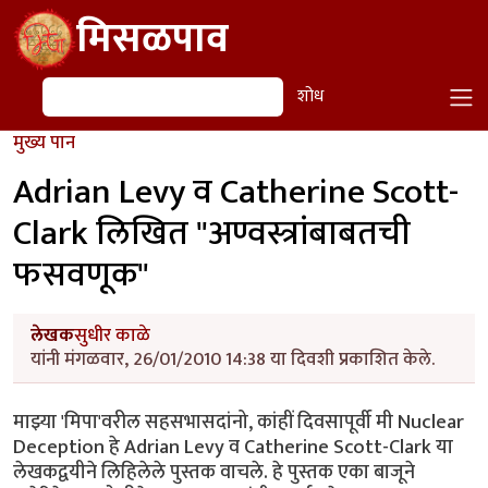
Skip to main content
मिसळपाव
शोध
शोध
मुख्य पान
Adrian Levy व Catherine Scott-
Clark लिखित "अण्वस्त्रांबाबतची
फसवणूक"
लेखक
सुधीर काळे
यांनी मंगळवार, 26/01/2010 14:38 या दिवशी प्रकाशित केले.
माझ्या 'मिपा'वरील सहसभासदांनो, कांहीं दिवसापूर्वी मी Nuclear
Deception हे Adrian Levy व Catherine Scott-Clark या
लेखकद्वयीने लिहिलेले पुस्तक वाचले. हे पुस्तक एका बाजूने