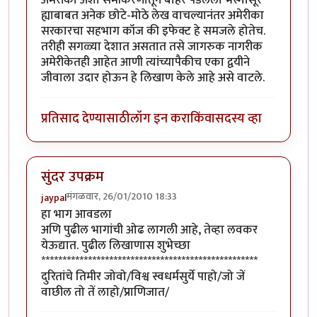
ह्याबाबत अनेक छोटे-मोठे लेख वाचल्यानंतर अमेरीका
सरकारचा सहभाग कॉज की इफेक्ट हे समजले होतेच.
तरीही सगळ्या देशात असतात तसे जागरुक नागरीक
अमेरीकेतही आहेत आणी त्यांच्यापैकीच एका द्वयीने
जीवाला उदार होऊन हे लिखाण केले आहे असे वाटले.
प्रतिसाद देण्यासाठी
लॉग इन करा
किंवा
सदस्य व्हा
सुंदर उपक्रम
मंगळवार, 26/01/2010 18:33
jaypal
हा भाग आवडला
अणि पुढील भागांची ओढ लागली आहे, तेव्हा लवकर
येऊद्यात. पुढील लिखाणास शुभेच्छा
***************************************************
दुरितांचे तिमीर जोवो/विश्व स्वधर्मसुर्ये पाहो/जो जें
वाछील तो तें लाहो/प्राणिजात/