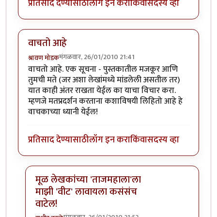
प्रतिसाद देण्यासाठी
लॉग इन करा
किंवा
सदस्य व्हा
वाचतो आहे
मंगळवार, 26/01/2010 21:41
श्रावण मोडक
वाचतो आहे. एक सूचना - पुस्तकातील मजकूर आणि
तुमची मते (जर अशा लेखांमध्ये मांडलेली असतील तर)
यात काही अंतर राखता येईल का याचा विचार करा.
म्हणजे मतप्रदर्शन करताना कशाविषयी लिहितो आहे हे
वाचकाच्या ध्यानी येईल!
प्रतिसाद देण्यासाठी
लॉग इन करा
किंवा
सदस्य व्हा
मूळ लेखकांच्या 'ताजमहाला'ला
माझी 'वीट' लावायला कसंसंच
वाटेल!