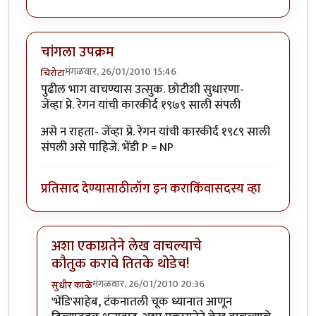
चांगला उपक्रम
मंगळवार, 26/01/2010 15:46
चिरोटा
पुढील भाग वाचण्यास उत्सुक. छोटीशी सुधारणा-
जेंव्हा प्रे. रेगन यांची कारकीर्द १९७९ साली संपली
असे न राहता- जेंव्हा प्रे. रेगन यांची कारकीर्द १९८९ साली
संपली असे पाहिजे. भेंडी P = NP
प्रतिसाद देण्यासाठी
लॉग इन करा
किंवा
सदस्य व्हा
अशा एकाग्रतेने लेख वाचल्याचे
कौतुक करावे तितके थोडेच!
मंगळवार, 26/01/2010 20:36
सुधीर काळे
In reply to
चांगला उपक्रम
by
चिरोटा
'भेंडि'साहेब, टंकनातली चूक ध्यानात आणून