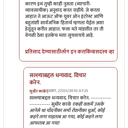
कारण इथं तुम्ही काही नुसता (व्यापारी-
व्यावसायीक) अनुवाद करत नाहीये. जे करता
आहात ते आऊट ऑफ युवर ओन इंटरेस्ट आणि
बहुतांशी सार्वजनिक हितार्थ म्हणता येईल अशा
हेतूंतून करीत आहात. फक्त मते मांडलीत तर ती
वेगळी ठेवा इतकेच मला सुचवायचे आहे.
प्रतिसाद देण्यासाठी
लॉग इन करा
किंवा
सदस्य व्हा
सल्ल्याबद्दल धन्यवाद. विचार
करेन.
बुधवार, 27/01/2010 07:25
सुधीर काळे
In reply to
ठीक आहे
by
श्रावण मोडक
सल्ल्याबद्दल धन्यवाद. विचार करेन. ------------
------------ सुधीर काळे
एकही वक्तमें उसके
आनेसे था चाँदनीका समाँ रोशनीका धुआँ, कोई
कहने लगा माहताब आ गया, कोई कहने लगा
आफताब आ गया!