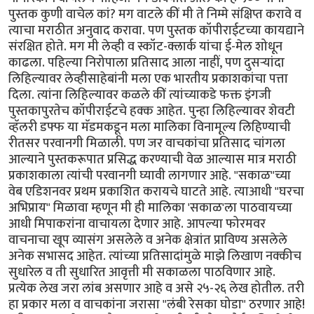
पुस्तक कुणी वाचेल कां? मग वाटले कीं मी ते निम्मे संक्षिप्त करावे व
त्याचा मराठीत अनुवाद करावा. पण पुस्तक कॉपीराईटच्या कायद्याने
संरक्षित होते. मग मी लेव्ही व स्कॉट-क्लार्क यांचा ई-मेल शोधून
काढला. पहिल्या निरोपाला प्रतिसाद आला नाहीं, पण दुसर्‍यांदा
लिहिल्यावर लेव्हीसाहेबांनी मला एक भारतीय प्रकाशकांचा पत्ता
दिला. त्यांना लिहिल्यावर कळले कीं त्यांच्याकडे फक्त इंगजी
पुस्तकापुरतेच कॉपीराईटचे हक्क आहेत. पुन्हा लिहिल्यावर शेवटी
व्हॅलरी डफ्फ या मॅडमकडून मला मालिका विनामूल्य लिहिण्याची
रीतसर परवानगी मिळाली. पण जर वाचकांचा प्रतिसाद चांगला
आल्याने पुस्तकरूपात प्रसिद्ध करण्याची वेळ आल्यास मात्र मराठी
प्रकाशकाला त्यांची परवानगी घ्यावी लागणार आहे. "सकाळ"च्या
वेब एडिशनवर प्रथम प्रकाशित करायचे घाटते आहे. त्याआधी "घरचा
अभिप्राय" मिळावा म्हणून मी ही मालिका 'सकाळ'ला पाठवायच्या
आधी मिपाकरांना वाचायला देणार आहे. आपल्या फोरमवर
वाचनाचा खूप व्यासंग असलेले व अनेक क्षेत्रांत प्राविण्य असलेले
अनेक सभासद आहेत. त्यांच्या प्रतिसादांमुळे माझे लिखाण नक्कीच
सुधारेल व ती सुधारित आवृत्ती मी सकाळला पाठविणार आहे.
प्रत्येक लेख जरा लांब असणार आहे व असे २५-२६ लेख होतील. तरी
हा प्रकार मला व वाचकांना जरासा "लंबी रेसका घोडा" ठरणार आहे!