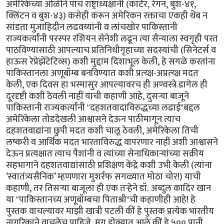
अमेरिकेच्या ओळीने पाच राष्ट्राध्यक्षांनी (कार्टर, रेगन, बुश-४१,
क्लिंटन व बुश-४३) कसेही करून अमेरिकन रक्ताचा एकही थेंब न
सांडता मुजाहिदीन लढवय्यांनी व लांचखोर पाकिस्तानी
राज्यकर्त्यांनी परस्पर रशियन सेनेशी लढून त्या सैन्याला स्वगृही परत
पाठविण्यासाठी आपल्याच प्रतिनिधीगृहाच्या सदस्यांची (सिनेटर्स व
हाऊस रेप्रेझेंटेटिव्स) कशी मुद्दाम दिशाभूल केली, हे सगळे करतांना
पाकिस्तानला अणूबॉम्ब बनविण्यात कशी प्रत्य्क्ष-अप्रत्य्क्ष मदत
केली, एक दिवस हा भस्मासुर आपल्यावरच ही अण्वस्त्रे डागेल ही
दूरदृष्टी कशी ठेवली नाहीं याची कहाणी आहे, दुसर्‍या बाजूने
पाकिस्तानी राज्यकर्त्यांनी "दहशतवादाविरुद्धच्या लढाई"बद्दल
अमेरिकेला तोडदेखली आश्वासने देऊन पाठीमागून त्याच
दहशतवाद्यांना छुपी मदत कशी चालू ठेवली, अमेरिकेला तिची
लष्करी व आर्थिक मदत भारताविरुद्ध वापरणार नाहीं अशी आश्वासने
देऊन प्रत्यक्षात त्याच पैशांनी व त्यांच्या सेनाधिकार्‍यांच्या सक्रीय
सहभागाने दहशतवाद्यांसाठी प्रशिक्षण केंद्रे कशी उभी केली (त्यांना
’स्वातंत्र्यसैनिक’ म्हणणारा मुशर्रफ सगळ्यात मोठा चोर!) याची
कहाणी, तर तिसर्‍या बाजूला ही एक तर्‍हेने डॉ. अब्दुल कादिर खान
या "पाकिस्तानच्य अणूबॉम्बचा पिताश्री"ची कहाणीही आहे! हे
पुस्तक वाचल्यावर माझी खात्री पटली कीं हे पुस्तक प्रत्येक भारतीय
नागरिकाने वाचलेच पाहिजे. मग डोक्यात आले कीं हे ५०० पानी