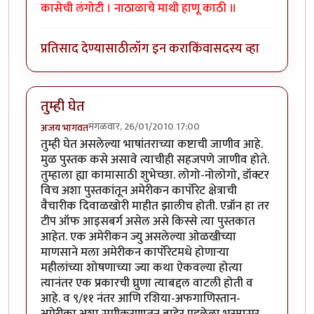
कासेची लंगोटी । नाठाळाचे माथी हाणू काठी ॥
प्रतिसाद देण्यासाठी
लॉग इन करा
किंवा
सदस्य व्हा
तुम्ही घेत
मंगळवार, 26/01/2010 17:00
अजय भागवत
तुम्ही घेत असलेल्या भाषांतराच्या कष्टाची जाणीव आहे.
मुळ पुस्तक कसे असावे त्याचीही सहजपणे जाणीव होते.
तुम्हाला ह्या कामासाठी शुभेच्छा. लोगो-नोलोगो, डॉक्टर
विच अशा पुस्तकांतून अमेरीकन कार्पोरेट क्षेत्राची
वैचारीक दिवाळखोरी माहीत झालीच होती. एन्रॉन हा तर
टीप ऑफ आइसबर्ग असेल असे किस्से त्या पुस्तकात
आहेत. एक अमेरीकन ज्यु असलेल्या ओळखीच्या
माणसाने मला अमेरीकन कार्पोरेटमधे होणार्‍या
महीलांच्या शोषणाच्या ज्या कथा ऐकवल्या होत्या
त्यानंतर एक प्रकारची घ्रुणा त्याबद्दल वाटली होती व
आहे. व ९/११ नंतर आणि रशिया-अफगाणिस्तान-
अमेरीका अशा समीकरणातून बाहेर पडलेला भस्मासूर