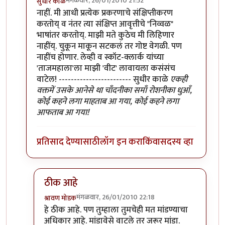
मंगळवार, 26/01/2010 21:52
सुधीर काळे
In reply to
वाचतो आहे
by
श्रावण मोडक
नाहीं. मी आधी प्रत्येक प्रकरणाचे संक्षिप्तीकरण
करतोय् व नंतर त्या संक्षिप्त आवृत्तीचे "निव्वळ"
भाषांतर करतोय्. माझी मते कुठेच मी लिहिणार
नाहींय्. चुकून माकून सटकलं तर गोष्ट वेगळी. पण
नाहींच होणार. लेव्ही व स्कॉट-क्लार्क यांच्या
'ताजमहाला'ला माझी 'वीट' लावायला कसंसंच
वाटेल! ------------------------ सुधीर काळे
एकही
वक्तमें उसके आनेसे था चाँदनीका समाँ रोशनीका धुआँ,
कोई कहने लगा माहताब आ गया, कोई कहने लगा
आफताब आ गया!
प्रतिसाद देण्यासाठी
लॉग इन करा
किंवा
सदस्य व्हा
ठीक आहे
मंगळवार, 26/01/2010 22:18
श्रावण मोडक
In reply to
मूळ लेखकांच्या 'ताजमहाला'ला माझी 'वीट' ल
हे ठीक आहे. पण तुम्हाला तुमचेही मत मांडण्याचा
अधिकार आहे. मांडावेसे वाटले तर जरूर मांडा.