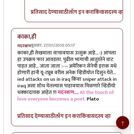
प्रतिसाद देण्यासाठी
लॉग इन करा
किंवा
सदस्य व्हा
काका,ही
बुधवार, 27/01/2010 05:17
मदनबाण
काका,ही लेखमाला वाचावयास उत्सुक आहे... :) आपला
हा उपक्रम फार आवडला. पुढील भागाची आतुरतेने वाट
पाहत आहे... जाता जाता :--- अमेरिकन सेनेची इराक मधे
होणारी हानी यू-ट्यूब वरील अनेक व्हिडीयोत दिसुन येते...
ied attacks on us in iraq किंवा sniper attack in
iraq असा शोध घेतल्यास पाहावयास मिळणारे व्हिडीयो
धक्कादायक आहेत !!!
मदनबाण.....
At the touch of
love everyone becomes a poet.
Plato
प्रतिसाद देण्यासाठी
लॉग इन करा
किंवा
सदस्य व्हा
↑