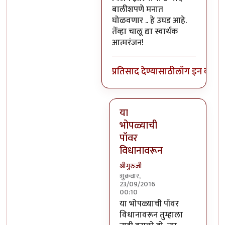
बालीशपणे मनात
घोळवणार .. हे उघड आहे.
तेंव्हा चालू द्या स्वार्थक
आत्मरंजन!
प्रतिसाद देण्यासाठी
लॉग इन करा
कि
या
भोपळ्याची
पॉवर
विधानावरून
श्रीगुरुजी
शुक्रवार,
23/09/2016
00:10
In reply to
वर सांगितलेला अर्थ 
या भोपळ्याची पॉवर
विधानावरून तुम्हाला