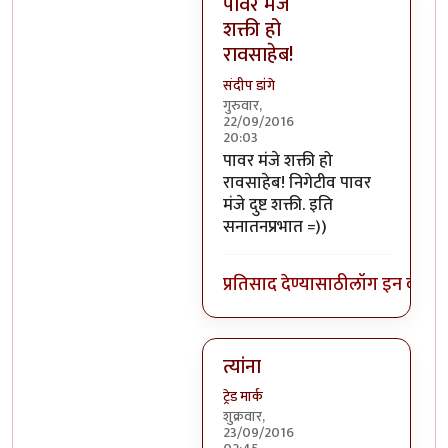
पावर मंजे
शक्ती हो
रावसाहेब!
संदीप डांगे
गुरुवार,
22/09/2016
20:03
In reply to
निगेटिव्ह पाॅवर्स?
by
बो
पावर मंजे शक्ती हो
रावसाहेब! निगेटीव पावर
मंजे दुष्ट शक्ती. इति
सनातनप्रभात =))
प्रतिसाद देण्यासाठी
लॉग इन करा
कि
त्यांना
ट्रेड मार्क
शुक्रवार,
23/09/2016