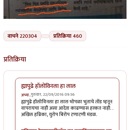
वाचने
220304
प्रतिक्रिया
460
प्रतिक्रिया
ह्यापुढे हॉलोविनला हा लाल
गुरुवार, 22/09/2016 09:56
अभ्या..
In reply to
कोहळा (Benincasa hispida)
by
डॉ सुहास म्हात्
ह्यापुढे हॉलोविनला हा लाल भोपळा भुताचे तोंड म्हनून
वापरायचा नाही असा आदेश काढण्यास हरकत नाही. .
अखिल हम्रिका, युरोप बिरोप टणाटणी मंडळ.