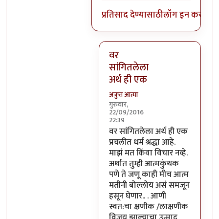
प्रतिसाद देण्यासाठी
लॉग इन करा
किंव
वर
सांगितलेला
अर्थ ही एक
अत्रुप्त आत्मा
गुरुवार,
22/09/2016
22:39
In reply to
आजच्या भाषेत सांगायचं
वर सांगितलेला अर्थ ही एक
प्रचलीत धर्म श्रद्धा आहे.
माझं मत किंवा विचार नव्हे.
अर्थात तुम्ही आत्मकुंथक
पणे ते जणू काही मीच आत्म
मतीनी बोल्लोय असं समजून
हसून घेणार.. . आणी
स्वत:चा क्षणीक /लाक्षणीक
विजय झाल्याचा उन्माद