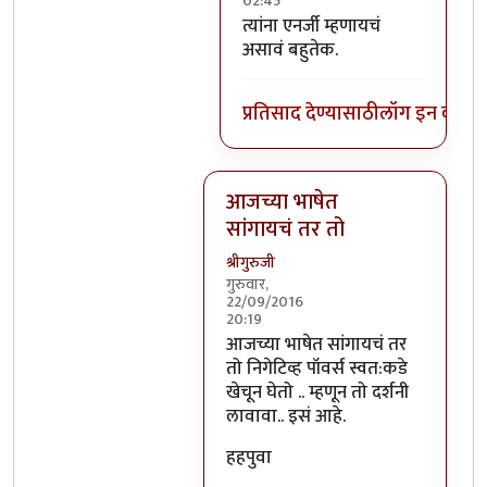
02:45
In reply to
निगेटिव्ह पाॅवर्स?
by
बो
त्यांना एनर्जी म्हणायचं
असावं बहुतेक.
प्रतिसाद देण्यासाठी
लॉग इन करा
कि
आजच्या भाषेत
सांगायचं तर तो
श्रीगुरुजी
गुरुवार,
22/09/2016
20:19
In reply to
आजच्या भाषेत सांगायचं त
आजच्या भाषेत सांगायचं तर
तो निगेटिव्ह पॉवर्स स्वत:कडे
खेचून घेतो .. म्हणून तो दर्शनी
लावावा.. इसं आहे.
हहपुवा