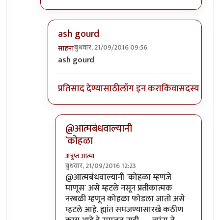
ash gourd
बुधवार, 21/09/2016 09:56
साहना
In reply to
कोहळा म्हणजे काय?
by
ईश्वरसर्वसाक्षी
ash gourd
प्रतिसाद देण्यासाठी
लॉग इन करा
किंवा
सदस्य व्हा
@आत्मबंधवाल्यानी
`कोहळा
अत्रुप्त आत्मा
बुधवार, 21/09/2016 12:23
In reply to
आत्मबंधवाल्यानी `कोहळा म्हणजे
by
स
@आत्मबंधवाल्यानी `कोहळा म्हणजे
माणूस` असे म्हटले नसून प्रतीकात्मक
नरबळी म्हणून कोहळा फोडला जातो असे
म्हटले आहे. ह्यांत समजण्यासारखे कठीण