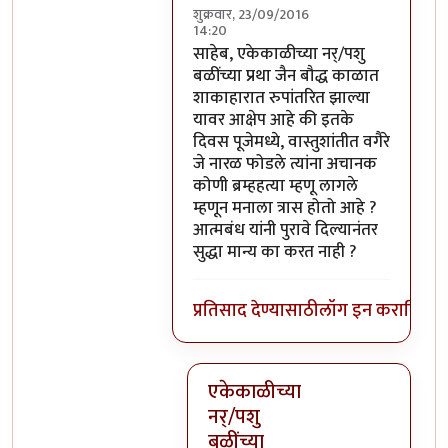
शुक्रवार, 23/09/2016
14:20
In reply to
परंतु नारळ फोडणे म्हणजे नर
साहेब, एकेकाळीच्या नर्/पशु
बळींच्या प्रथा जैन बौद्ध काळात
शाकाहारात रुपांतरित झाल्या
यावर आक्षेप आहे की इतके
दिवस पूजेमध्ये, वास्तुशांतीत वगैरे
जे नारळ फोडले त्यांना अचानक
कोणी ब्रम्हहत्या म्हणू लागले
म्हणून मनाला त्रास होतो आहे ?
आत्मबंध यांनी पुरावे दिल्यानंतर
सुद्धा मान्य का करत नाही ?
प्रतिसाद देण्यासाठी
लॉग इन करा
किंवा
स
एकेकाळीच्या
नर्/पशु
बळींच्या