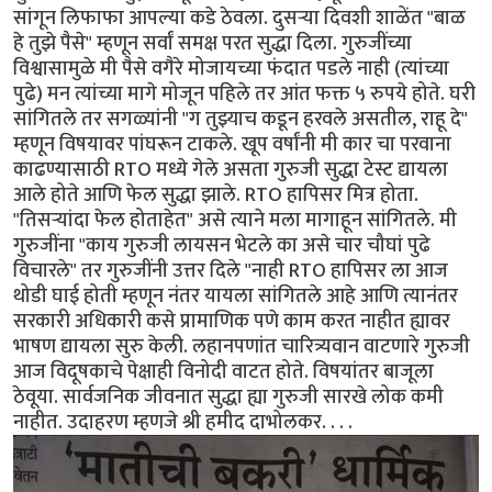
सांगून लिफाफा आपल्या कडे ठेवला. दुसऱ्या दिवशी शाळेंत "बाळ
हे तुझे पैसे" म्हणून सर्वां समक्ष परत सुद्धा दिला. गुरुजींच्या
विश्वासामुळे मी पैसे वगैरे मोजायच्या फंदात पडले नाही (त्यांच्या
पुढे) मन त्यांच्या मागे मोजून पहिले तर आंत फक्त ५ रुपये होते. घरी
सांगितले तर सगळ्यांनी "ग तुझ्याच कडून हरवले असतील, राहू दे"
म्हणून विषयावर पांघरून टाकले. खूप वर्षांनी मी कार चा परवाना
काढण्यासाठी RTO मध्ये गेले असता गुरुजी सुद्धा टेस्ट द्यायला
आले होते आणि फेल सुद्धा झाले. RTO हापिसर मित्र होता.
"तिसऱ्यांदा फेल होताहेत" असे त्याने मला मागाहून सांगितले. मी
गुरुजींना "काय गुरुजी लायसन भेटले का असे चार चौघां पुढे
विचारले" तर गुरुजींनी उत्तर दिले "नाही RTO हापिसर ला आज
थोडी घाई होती म्हणून नंतर यायला सांगितले आहे आणि त्यानंतर
सरकारी अधिकारी कसे प्रामाणिक पणे काम करत नाहीत ह्यावर
भाषण द्यायला सुरु केली. लहानपणांत चारित्र्यवान वाटणारे गुरुजी
आज विदूषकाचे पेक्षाही विनोदी वाटत होते. विषयांतर बाजूला
ठेवूया. सार्वजनिक जीवनात सुद्धा ह्या गुरुजी सारखे लोक कमी
नाहीत. उदाहरण म्हणजे श्री हमीद दाभोलकर. . . .