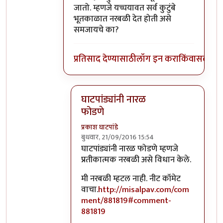
जातो. म्हणजे यच्चयावत सर्व कुटुंबे
भूतकाळात नरबळी देत होती असे
समजायचे का?
प्रतिसाद देण्यासाठी
लॉग इन करा
किंवा
सदस्य व्
घाटपांड्यांनी नारळ
फोडणे
प्रकाश घाटपांडे
बुधवार, 21/09/2016 15:54
In reply to
आत्मबंधवाल्यानी `कोहळा म्हणजे
घाटपांड्यांनी नारळ फोडणे म्हणजे
प्रतीकात्मक नरबळी असे विधान केले.
मी नरबळी म्हटल नाही. नीट कॉमेट
वाचा.
http://misalpav.com/com
ment/881819#comment-
881819