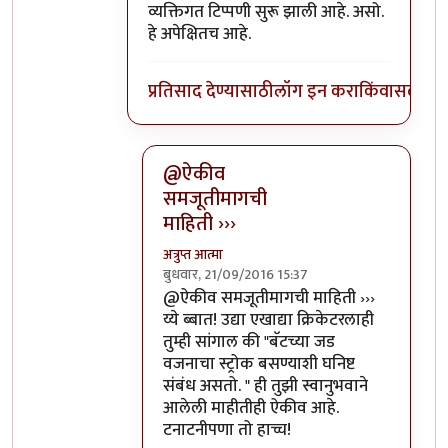
व्यक्तिगत टिप्पणी सुरू झाली आहे. असो.
हे अपेक्षितच आहे.
प्रतिसाद देण्यासाठी
लॉग इन करा
किंवा
सदस्य व्
@ऐकीव
समजूतीमागची
माहिती ›››
अत्रुप्त आत्मा
बुधवार, 21/09/2016 15:37
In reply to
ऐकीव समजूतीमागची माहिती देता
@ऐकीव समजूतीमागची माहिती ›››
य्ये ब्बात! उद्या एखाद्या क्रिकेटरलाही
तुम्ही सांगाल की "बॅटच्या जड
वजनाचा स्ट्रोक बसण्याशी घनिष्ट
संबंध असतो. " ही तुझी स्वानुभवाने
आलेली माहीतीही ऐकीव आहे.
टनाटनीपणा तो हाच्च!