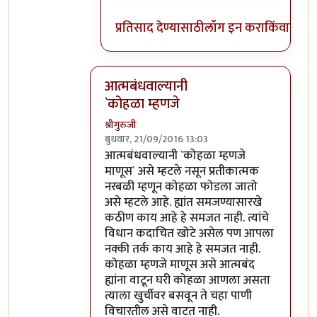
प्रतिसाद देण्यासाठी
लॉग इन करा
किंवा
सदस्य
आत्मबंधवाल्यानी
`कोहळा म्हणजे
श्रीगुरुजी
बुधवार, 21/09/2016 13:03
In reply to
आत्मबंधवाल्यानी `कोहळा म्हणजे
b
आत्मबंधवाल्यानी `कोहळा म्हणजे
माणूस` असे म्हटले नसून प्रतीकात्मक
नरबळी म्हणून कोहळा फोडला जातो
असे म्हटले आहे. ह्यांत समजण्यासारखे
कठीण काय आहे हे समजत नाही. त्यांचे
विधान कदाचित खोटे असेल पण आपला
नक्की तर्क काय आहे हे समजत नाही.
कोहळा म्हणजे माणूस असे आत्मबंद
ह्यांना वाटून घरी कोहळा आणला असता
त्याला खुर्चीवर बसवून ते चहा पाणी
विचारतील असे वाटत नाही.