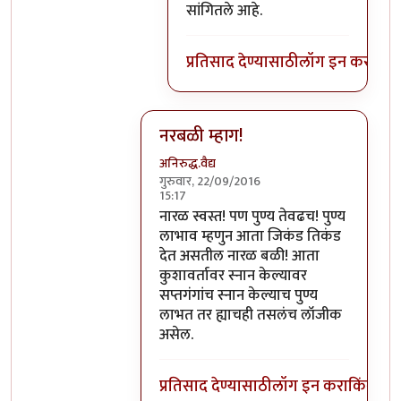
सांगितले आहे.
प्रतिसाद देण्यासाठी
लॉग इन करा
किंव
नरबळी म्हाग!
अनिरुद्ध.वैद्य
गुरुवार, 22/09/2016
15:17
In reply to
मला शास्त्रार्थ वगैरे काही
by
सुब
नारळ स्वस्त! पण पुण्य तेवढच! पुण्य
लाभाव म्हणुन आता जिकंड तिकंड
देत असतील नारळ बळी! आता
कुशावर्तावर स्नान केल्यावर
सप्तगंगांच स्नान केल्याच पुण्य
लाभत तर ह्याचही तसलंच लॉजीक
असेल.
प्रतिसाद देण्यासाठी
लॉग इन करा
किंवा
सदस