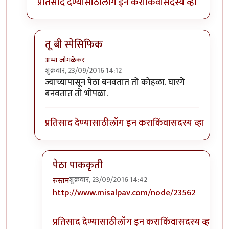
प्रतिसाद देण्यासाठी
लॉग इन करा
किंवा
सदस्य व्हा
तू बी स्पेसिफिक
अप्पा जोगळेकर
शुक्रवार, 23/09/2016 14:12
In reply to
तांबडा भोपळा टू बी स्पेसिफिक.
by
प्रचेतस
ज्याच्यापासून पेठा बनवतात तो कोहळा. घारगे
बनवतात तो भोपळा.
प्रतिसाद देण्यासाठी
लॉग इन करा
किंवा
सदस्य व्हा
पेठा पाककृती
शुक्रवार, 23/09/2016 14:42
रुस्तम
In reply to
तू बी स्पेसिफिक
by
अप्पा जोगळेकर
http://www.misalpav.com/node/23562
प्रतिसाद देण्यासाठी
लॉग इन करा
किंवा
सदस्य व्हा