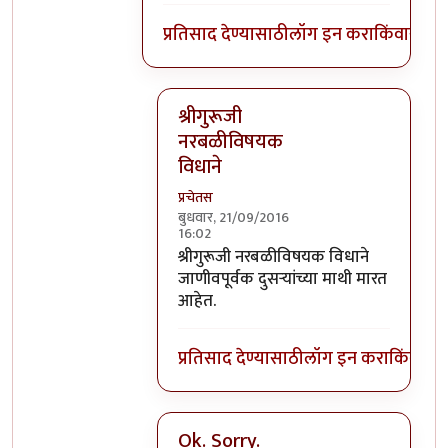
प्रतिसाद देण्यासाठी
लॉग इन करा
किंवा
सदस्य
श्रीगुरूजी
नरबळीविषयक
विधाने
प्रचेतस
बुधवार, 21/09/2016
16:02
In reply to
घाटपांड्यांनी नारळ फोडणे
by
प्
श्रीगुरूजी नरबळीविषयक विधाने
जाणीवपूर्वक दुसऱ्यांच्या माथी मारत
आहेत.
प्रतिसाद देण्यासाठी
लॉग इन करा
किंवा
सदस
Ok. Sorry.