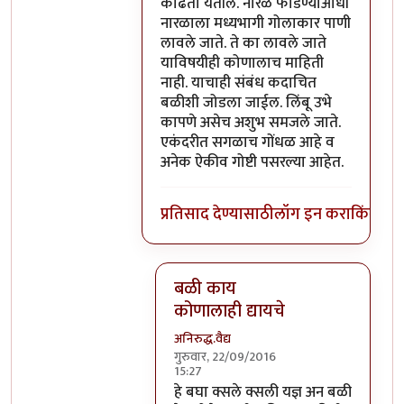
काढता येतील. नारळ फोडण्याआधी
नारळाला मध्यभागी गोलाकार पाणी
लावले जाते. ते का लावले जाते
याविषयीही कोणालाच माहिती
नाही. याचाही संबंध कदाचित
बळीशी जोडला जाईल. लिंबू उभे
कापणे असेच अशुभ समजले जाते.
एकंदरीत सगळाच गोंधळ आहे व
अनेक ऐकीव गोष्टी पसरल्या आहेत.
प्रतिसाद देण्यासाठी
लॉग इन करा
किंवा
सदस
बळी काय
कोणालाही द्यायचे
अनिरुद्ध.वैद्य
गुरुवार, 22/09/2016
15:27
In reply to
परंतु नारळ फोडणे म्हणजे नर
हे बघा क्सले क्सली यज्ञ अन बळी