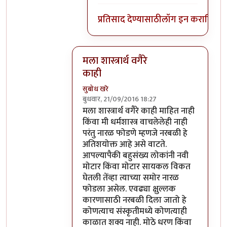
प्रतिसाद देण्यासाठी
लॉग इन करा
किंवा
स
मला शास्त्रार्थ वगैरे
काही
सुबोध खरे
बुधवार, 21/09/2016 18:27
In reply to
आत्मबंधवाल्यानी `कोहळा म्हणजे
मला शास्त्रार्थ वगैरे काही माहित नाही
किंवा मी धर्मशास्त्र वाचलेलेही नाही
परंतु नारळ फोडणे म्हणजे नरबळी हे
अतिशयोक्त आहे असे वाटते.
आपल्यापैकी बहुसंख्य लोकांनी नवी
मोटार किंवा मोटार सायकल विकत
घेतली तेंव्हा त्याच्या समोर नारळ
फोडला असेल. एवढ्या क्षुल्लक
कारणासाठी नरबळी दिला जातो हे
कोणत्याच संस्कृतीमध्ये कोणत्याही
काळात शक्य नाही. मोठे धरण किंवा