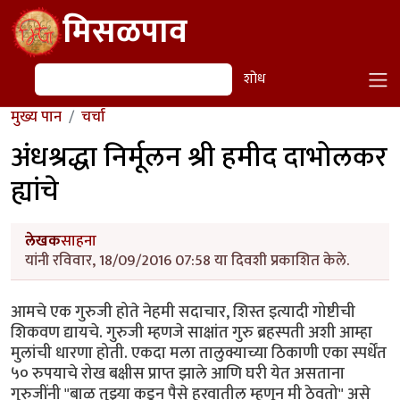
Skip to main content
मिसळपाव
शोध
शोध
मुख्य पान
चर्चा
अंधश्रद्धा निर्मूलन श्री हमीद दाभोलकर
ह्यांचे
लेखक
साहना
यांनी रविवार, 18/09/2016 07:58 या दिवशी प्रकाशित केले.
आमचे एक गुरुजी होते नेहमी सदाचार, शिस्त इत्यादी गोष्टीची
शिकवण द्यायचे. गुरुजी म्हणजे साक्षांत गुरु ब्रहस्पती अशी आम्हा
मुलांची धारणा होती. एकदा मला तालुक्याच्या ठिकाणी एका स्पर्धेंत
५० रुपयाचे रोख बक्षीस प्राप्त झाले आणि घरी येत असताना
गुरुजींनी "बाळ तुझ्या कडून पैसे हरवातील म्हणून मी ठेवतो" असे