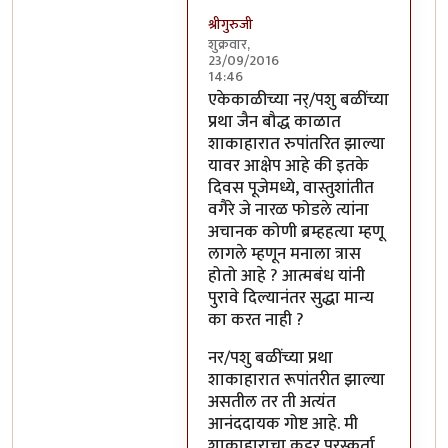
श्रीगुरुजी
शुक्रवार,
23/09/2016
14:46
In reply to
साहेब,
by
अप्पा जोगळेकर
एकेकाळीच्या नर्/पशु बळींच्या
प्रथा जैन बौद्ध काळात
शाकाहारात रुपांतरित झाल्या
यावर आक्षेप आहे की इतके
दिवस पूजेमध्ये, वास्तुशांतीत
वगैरे जे नारळ फोडले त्यांना
अचानक कोणी ब्रम्हहत्या म्हणू
लागले म्हणून मनाला त्रास
होतो आहे ? आत्मबंध यांनी
पुरावे दिल्यानंतर सुद्धा मान्य
का करत नाही ?
नर/पशु बळींच्या प्रथा
शाकाहारात रूपांतरीत झाल्या
असतील तर ती अत्यंत
आनंददायक गोष्ट आहे. मी
शाकाहाराचा कट्टर पुरस्कर्ता