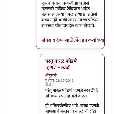
पूल बांधताना नरबळी द्यावा असे
म्हणणारे मांत्रिक ऐकिवात आहेत.
प्रत्यक्ष आजच्या काळात भारतात असे
शक्य नाही. बाकी जारण मारण प्रक्रिया
सारख्या थोतांडाबद्दल काय बोलावे.
प्रतिसाद देण्यासाठी
लॉग इन करा
किंवा
सदस्य
परंतु नारळ फोडणे
म्हणजे नरबळी
श्रीगुरुजी
बुधवार, 21/09/2016
23:54
In reply to
मला शास्त्रार्थ वगैरे काही
by
सुब
परंतु नारळ फोडणे म्हणजे नरबळी हे
अतिशयोक्त आहे असे वाटते.
ही अतिशयोक्तीच आहे. नारळ म्हणजे
माणसाचे मस्तक व नारळाची शेंडी