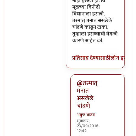
नाही हसलो हो. त्या
मूळच्या विनोदी
विधानाला हसलो.
तस्मात् मनात असलेले
चांदणे काढून टाका.
तुम्हाला हसण्याची वेगळी
कारणे आहेत की.
प्रतिसाद देण्यासाठी
लॉग इन कर
@तस्मात्
मनात
असलेले
चांदणे
अत्रुप्त आत्मा
शुक्रवार,
23/09/2016
12:42