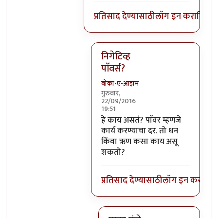
प्रतिसाद देण्यासाठी
लॉग इन करा
किंवा
स
निगेटिव्ह
पाॅवर्स?
बोका-ए-आझम
गुरुवार,
22/09/2016
19:51
In reply to
आजच्या भाषेत सांगायचं त
हे काय असतं? पाॅवर म्हणजे
कार्य करण्याचा दर. तो धन
किंवा ऋण कसा काय असू
शकतो?
प्रतिसाद देण्यासाठी
लॉग इन करा
किंव