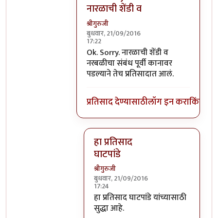
नारळाची शेंडी व
श्रीगुरुजी
बुधवार, 21/09/2016
17:22
In reply to
घाटपांड्यांनी नारळ फोडणे
by
प्
Ok. Sorry. नारळाची शेंडी व
नरबळीचा संबंध पूर्वी कानावर
पडल्याने तेच प्रतिसादात आलं.
प्रतिसाद देण्यासाठी
लॉग इन करा
किंवा
सदस
हा प्रतिसाद
घाटपांडे
श्रीगुरुजी
बुधवार, 21/09/2016
17:24
In reply to
Ok. Sorry. नारळाची शेंडी व
हा प्रतिसाद घाटपांडे यांच्यासाठी
सुद्धा आहे.