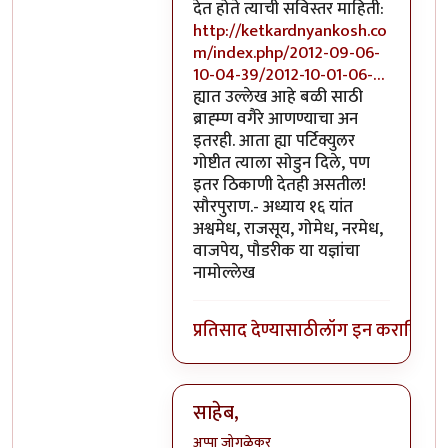
देत होते त्याची सविस्तर माहिती:
http://ketkardnyankosh.co
m/index.php/2012-09-06-
10-04-39/2012-10-01-06-…
ह्यात उल्लेख आहे बळी साठी
ब्राह्म्ण वगैरे आणण्याचा अन
इतरही. आता ह्या पर्टिक्युलर
गोष्टीत त्याला सोडुन दिले, पण
इतर ठिकाणी देतही असतील!
सौरपुराण.- अध्याय १६ यांत
अश्वमेध, राजसूय, गोमेध, नरमेध,
वाजपेय, पौडरीक या यज्ञांचा
नामोल्लेख
प्रतिसाद देण्यासाठी
लॉग इन करा
किंवा
स
साहेब,
अप्पा जोगळेकर