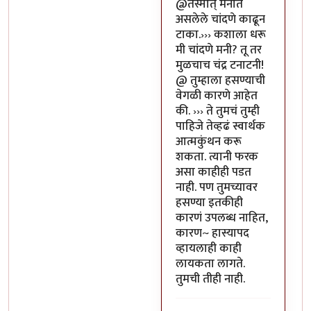
In reply to
या भोपळ्याची पॉव
@तस्मात् मनात
असलेले चांदणे काढून
टाका.››› कशाला धरू
मी चांदणे मनी? तू तर
मुळचाच चंद्र टनाटनी!
@ तुम्हाला हसण्याची
वेगळी कारणे आहेत
की. ››› ते तुमचं तुम्ही
पाहिजे तेव्हढं स्वार्थक
आत्मकुंथन करू
शकता. त्यानी फरक
असा काहीही पडत
नाही. पण तुमच्यावर
हसण्या इतकीही
कारणं उपलब्ध नाहित,
कारण~ हास्यापद
व्हायलाही काही
लायकता लागते.
तुमची तीही नाही.