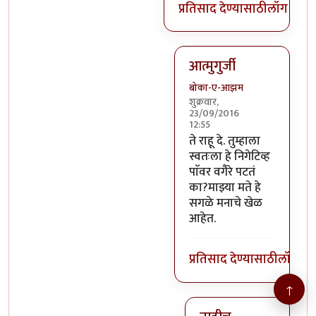
प्रतिसाद देण्यासाठी
लॉग इन क
आत्मुगुर्जी
बोका-ए-आझम
शुक्रवार,
23/09/2016
12:55
In reply to
@तस्मात् मनात 
ते राहू दे. तुम्हाला
स्वतःला हे निगेटिव्ह
पाॅवर वगैरे पटतं
का?माझ्या मते हे
सगळे मनाचे खेळ
आहेत.
प्रतिसाद देण्यासाठी
लॉग इन
↑