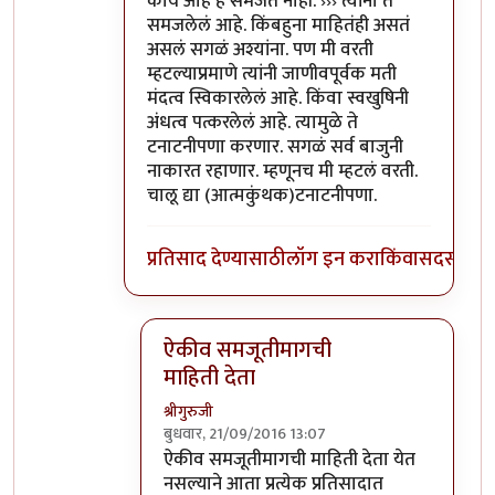
काय आहे हे समजत नाही. ››› त्यांना ते
समजलेलं आहे. किंबहुना माहितंही असतं
असलं सगळं अश्यांना. पण मी वरती
म्हटल्याप्रमाणे त्यांनी जाणीवपूर्वक मती
मंदत्व स्विकारलेलं आहे. किंवा स्वखुषिनी
अंधत्व पत्करलेलं आहे. त्यामुळे ते
टनाटनीपणा करणार. सगळं सर्व बाजुनी
नाकारत रहाणार. म्हणूनच मी म्हटलं वरती.
चालू द्या (आत्मकुंथक)टनाटनीपणा.
प्रतिसाद देण्यासाठी
लॉग इन करा
किंवा
सदस्य व्हा
ऐकीव समजूतीमागची
माहिती देता
श्रीगुरुजी
बुधवार, 21/09/2016 13:07
In reply to
@आत्मबंधवाल्यानी `कोहळा
by
अत्र
ऐकीव समजूतीमागची माहिती देता येत
नसल्याने आता प्रत्येक प्रतिसादात