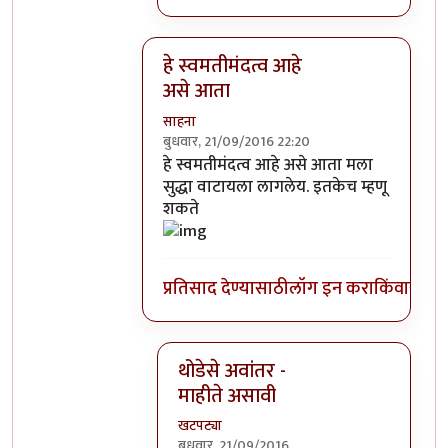
हे स्वमतीमंदत्व आहे
असे आता
साहना
बुधवार, 21/09/2016 22:20
In reply to
आत्मबंधवाल्यानी `कोहळा म्हणजे
हे स्वमतीमंदत्व आहे असे आता मला
सुद्धा वाटायला लागलेय. इतकेच म्हणू
शकते
प्रतिसाद देण्यासाठी
लॉग इन करा
किंवा
सदस्य
थोडेसे अवांतर -
माहीते असावी
खटपट्या
बुधवार, 21/09/2016