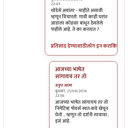
22:45
In reply to
हे स्वमतीमंदत्व आहे असे आता
b
थोडेसे अवांतर - माहीते असावी
म्हणून विचारतो. गावी काही घरांत
आडाला कोहळा बांधून ठेवलेले
पाहीले आहे. ते का करतात ?
प्रतिसाद देण्यासाठी
लॉग इन करा
किंवा
सदस
आजच्या भाषेत
सांगायचं तर तो
अत्रुप्त आत्मा
बुधवार, 21/09/2016
22:56
In reply to
थोडेसे अवांतर - माहीते असाव
आजच्या भाषेत सांगायचं तर तो
निगेटिव्ह पॉवर्स स्वत:कडे खेचून
घेतो .. म्हणून तो दर्शनी लावावा..
इसं आहे.