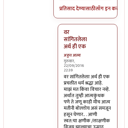
प्रतिसाद देण्यासाठी
लॉग इन करा
किंव
वर
सांगितलेला
अर्थ ही एक
अत्रुप्त आत्मा
गुरुवार,
22/09/2016
22:39
In reply to
आजच्या भाषेत सांगायचं
वर सांगितलेला अर्थ ही एक
प्रचलीत धर्म श्रद्धा आहे.
माझं मत किंवा विचार नव्हे.
अर्थात तुम्ही आत्मकुंथक
पणे ते जणू काही मीच आत्म
मतीनी बोल्लोय असं समजून
हसून घेणार.. . आणी
स्वत:चा क्षणीक /लाक्षणीक
विजय झाल्याचा उन्माद