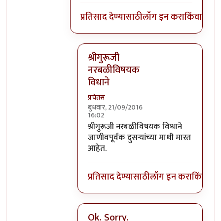
प्रतिसाद देण्यासाठी
लॉग इन करा
किंवा
सदस्य
श्रीगुरूजी
नरबळीविषयक
विधाने
प्रचेतस
बुधवार, 21/09/2016
16:02
In reply to
घाटपांड्यांनी नारळ फोडणे
by
प्
श्रीगुरूजी नरबळीविषयक विधाने
जाणीवपूर्वक दुसऱ्यांच्या माथी मारत
आहेत.
प्रतिसाद देण्यासाठी
लॉग इन करा
किंवा
सदस
Ok. Sorry.