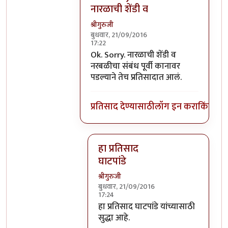
नारळाची शेंडी व
श्रीगुरुजी
बुधवार, 21/09/2016
17:22
In reply to
घाटपांड्यांनी नारळ फोडणे
by
प्
Ok. Sorry. नारळाची शेंडी व
नरबळीचा संबंध पूर्वी कानावर
पडल्याने तेच प्रतिसादात आलं.
प्रतिसाद देण्यासाठी
लॉग इन करा
किंवा
सदस
हा प्रतिसाद
घाटपांडे
श्रीगुरुजी
बुधवार, 21/09/2016
17:24
In reply to
Ok. Sorry. नारळाची शेंडी व
हा प्रतिसाद घाटपांडे यांच्यासाठी
सुद्धा आहे.