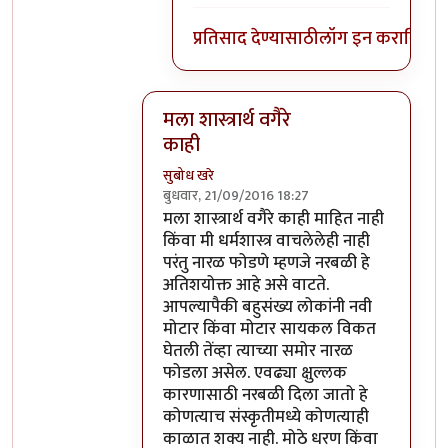
प्रतिसाद देण्यासाठी
लॉग इन करा
किंवा
स
मला शास्त्रार्थ वगैरे
काही
सुबोध खरे
बुधवार, 21/09/2016 18:27
In reply to
आत्मबंधवाल्यानी `कोहळा म्हणजे
मला शास्त्रार्थ वगैरे काही माहित नाही
किंवा मी धर्मशास्त्र वाचलेलेही नाही
परंतु नारळ फोडणे म्हणजे नरबळी हे
अतिशयोक्त आहे असे वाटते.
आपल्यापैकी बहुसंख्य लोकांनी नवी
मोटार किंवा मोटार सायकल विकत
घेतली तेंव्हा त्याच्या समोर नारळ
फोडला असेल. एवढ्या क्षुल्लक
कारणासाठी नरबळी दिला जातो हे
कोणत्याच संस्कृतीमध्ये कोणत्याही
काळात शक्य नाही. मोठे धरण किंवा