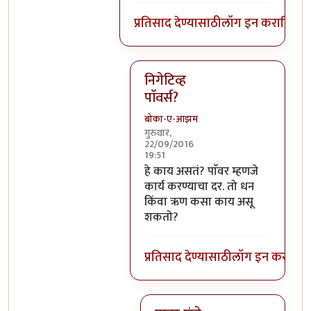
प्रतिसाद देण्यासाठी
लॉग इन करा
किंवा
स
निगेटिव्ह
पाॅवर्स?
बोका-ए-आझम
गुरुवार,
22/09/2016
19:51
In reply to
आजच्या भाषेत सांगायचं त
हे काय असतं? पाॅवर म्हणजे
कार्य करण्याचा दर. तो धन
किंवा ऋण कसा काय असू
शकतो?
प्रतिसाद देण्यासाठी
लॉग इन करा
किंव