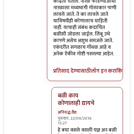
काढता येतील. नारळ फोडण्याआधी
नारळाला मध्यभागी गोलाकार पाणी
लावले जाते. ते का लावले जाते
याविषयीही कोणालाच माहिती
नाही. याचाही संबंध कदाचित
बळीशी जोडला जाईल. लिंबू उभे
कापणे असेच अशुभ समजले जाते.
एकंदरीत सगळाच गोंधळ आहे व
अनेक ऐकीव गोष्टी पसरल्या आहेत.
प्रतिसाद देण्यासाठी
लॉग इन करा
किंवा
सदस
बळी काय
कोणालाही द्यायचे
अनिरुद्ध.वैद्य
गुरुवार, 22/09/2016
15:27
In reply to
परंतु नारळ फोडणे म्हणजे नर
हे बघा क्सले क्सली यज्ञ अन बळी