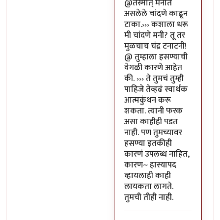
In reply to
या भोपळ्याची पॉव
@तस्मात् मनात
असलेले चांदणे काढून
टाका.››› कशाला धरू
मी चांदणे मनी? तू तर
मुळचाच चंद्र टनाटनी!
@ तुम्हाला हसण्याची
वेगळी कारणे आहेत
की. ››› ते तुमचं तुम्ही
पाहिजे तेव्हढं स्वार्थक
आत्मकुंथन करू
शकता. त्यानी फरक
असा काहीही पडत
नाही. पण तुमच्यावर
हसण्या इतकीही
कारणं उपलब्ध नाहित,
कारण~ हास्यापद
व्हायलाही काही
लायकता लागते.
तुमची तीही नाही.