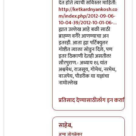
देत होते त्याची सविस्तर माहिती:
http://ketkardnyankosh.co
m/index.php/2012-09-06-
10-04-39/2012-10-01-06-…
ह्यात उल्लेख आहे बळी साठी
ब्राह्म्ण वगैरे आणण्याचा अन
इतरही. आता ह्या पर्टिक्युलर
गोष्टीत त्याला सोडुन दिले, पण
इतर ठिकाणी देतही असतील!
सौरपुराण.- अध्याय १६ यांत
अश्वमेध, राजसूय, गोमेध, नरमेध,
वाजपेय, पौडरीक या यज्ञांचा
नामोल्लेख
प्रतिसाद देण्यासाठी
लॉग इन करा
किंवा
स
साहेब,
अप्पा जोगळेकर