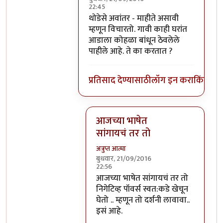
22:45
In reply to
हे स्वमतीमंदत्व आहे असे आता
b
थोडेसे अवांतर - माहीते असावी
म्हणून विचारतो. गावी काही घरांत
आडाला कोहळा बांधून ठेवलेले
पाहीले आहे. ते का करतात ?
प्रतिसाद देण्यासाठी
लॉग इन करा
किंवा
सदस
आजच्या भाषेत
सांगायचं तर तो
अत्रुप्त आत्मा
बुधवार, 21/09/2016
22:56
In reply to
थोडेसे अवांतर - माहीते असाव
आजच्या भाषेत सांगायचं तर तो
निगेटिव्ह पॉवर्स स्वत:कडे खेचून
घेतो .. म्हणून तो दर्शनी लावावा..
इसं आहे.