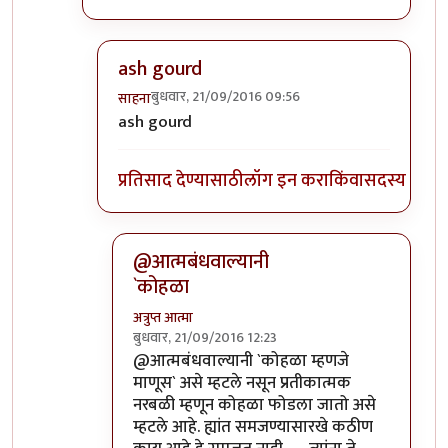
ash gourd
बुधवार, 21/09/2016 09:56
साहना
In reply to
कोहळा म्हणजे काय?
by
ईश्वरसर्वसाक्षी
ash gourd
प्रतिसाद देण्यासाठी
लॉग इन करा
किंवा
सदस्य व्हा
@आत्मबंधवाल्यानी
`कोहळा
अत्रुप्त आत्मा
बुधवार, 21/09/2016 12:23
In reply to
आत्मबंधवाल्यानी `कोहळा म्हणजे
by
स
@आत्मबंधवाल्यानी `कोहळा म्हणजे
माणूस` असे म्हटले नसून प्रतीकात्मक
नरबळी म्हणून कोहळा फोडला जातो असे
म्हटले आहे. ह्यांत समजण्यासारखे कठीण