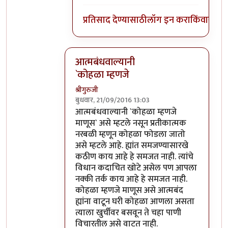
प्रतिसाद देण्यासाठी
लॉग इन करा
किंवा
सदस्य
आत्मबंधवाल्यानी
`कोहळा म्हणजे
श्रीगुरुजी
बुधवार, 21/09/2016 13:03
In reply to
आत्मबंधवाल्यानी `कोहळा म्हणजे
b
आत्मबंधवाल्यानी `कोहळा म्हणजे
माणूस` असे म्हटले नसून प्रतीकात्मक
नरबळी म्हणून कोहळा फोडला जातो
असे म्हटले आहे. ह्यांत समजण्यासारखे
कठीण काय आहे हे समजत नाही. त्यांचे
विधान कदाचित खोटे असेल पण आपला
नक्की तर्क काय आहे हे समजत नाही.
कोहळा म्हणजे माणूस असे आत्मबंद
ह्यांना वाटून घरी कोहळा आणला असता
त्याला खुर्चीवर बसवून ते चहा पाणी
विचारतील असे वाटत नाही.