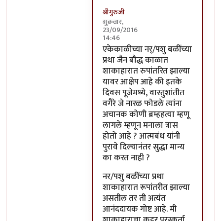
श्रीगुरुजी
शुक्रवार,
23/09/2016
14:46
In reply to
साहेब,
by
अप्पा जोगळेकर
एकेकाळीच्या नर्/पशु बळींच्या
प्रथा जैन बौद्ध काळात
शाकाहारात रुपांतरित झाल्या
यावर आक्षेप आहे की इतके
दिवस पूजेमध्ये, वास्तुशांतीत
वगैरे जे नारळ फोडले त्यांना
अचानक कोणी ब्रम्हहत्या म्हणू
लागले म्हणून मनाला त्रास
होतो आहे ? आत्मबंध यांनी
पुरावे दिल्यानंतर सुद्धा मान्य
का करत नाही ?
नर/पशु बळींच्या प्रथा
शाकाहारात रूपांतरीत झाल्या
असतील तर ती अत्यंत
आनंददायक गोष्ट आहे. मी
शाकाहाराचा कट्टर पुरस्कर्ता