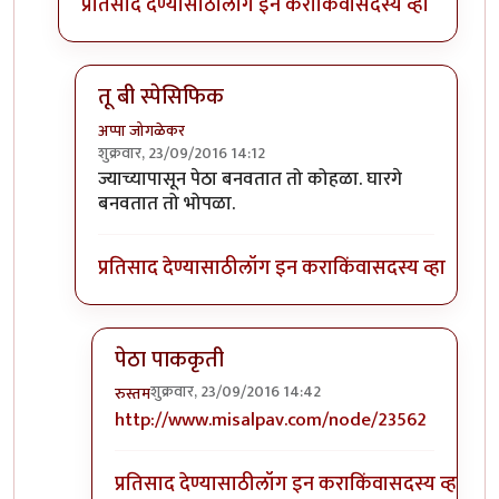
प्रतिसाद देण्यासाठी
लॉग इन करा
किंवा
सदस्य व्हा
तू बी स्पेसिफिक
अप्पा जोगळेकर
शुक्रवार, 23/09/2016 14:12
In reply to
तांबडा भोपळा टू बी स्पेसिफिक.
by
प्रचेतस
ज्याच्यापासून पेठा बनवतात तो कोहळा. घारगे
बनवतात तो भोपळा.
प्रतिसाद देण्यासाठी
लॉग इन करा
किंवा
सदस्य व्हा
पेठा पाककृती
शुक्रवार, 23/09/2016 14:42
रुस्तम
In reply to
तू बी स्पेसिफिक
by
अप्पा जोगळेकर
http://www.misalpav.com/node/23562
प्रतिसाद देण्यासाठी
लॉग इन करा
किंवा
सदस्य व्हा