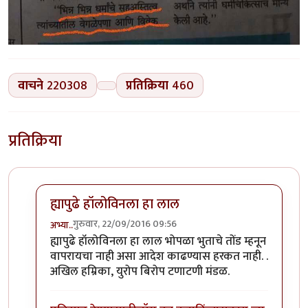
वाचने
220308
प्रतिक्रिया
460
प्रतिक्रिया
ह्यापुढे हॉलोविनला हा लाल
गुरुवार, 22/09/2016 09:56
अभ्या..
In reply to
कोहळा (Benincasa hispida)
by
डॉ सुहास म्हात्
ह्यापुढे हॉलोविनला हा लाल भोपळा भुताचे तोंड म्हनून
वापरायचा नाही असा आदेश काढण्यास हरकत नाही. .
अखिल हम्रिका, युरोप बिरोप टणाटणी मंडळ.