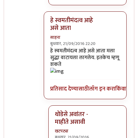
हे स्वमतीमंदत्व आहे
असे आता
साहना
बुधवार, 21/09/2016 22:20
In reply to
आत्मबंधवाल्यानी `कोहळा म्हणजे
हे स्वमतीमंदत्व आहे असे आता मला
सुद्धा वाटायला लागलेय. इतकेच म्हणू
शकते
प्रतिसाद देण्यासाठी
लॉग इन करा
किंवा
सदस्य
थोडेसे अवांतर -
माहीते असावी
खटपट्या
बुधवार, 21/09/2016