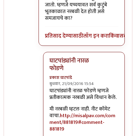
जातो. म्हणजे यच्चयावत सर्व कुटुंबे
भूतकाळात नरबळी देत होती असे
समजायचे का?
प्रतिसाद देण्यासाठी
लॉग इन करा
किंवा
सदस्य व्
घाटपांड्यांनी नारळ
फोडणे
प्रकाश घाटपांडे
बुधवार, 21/09/2016 15:54
In reply to
आत्मबंधवाल्यानी `कोहळा म्हणजे
घाटपांड्यांनी नारळ फोडणे म्हणजे
प्रतीकात्मक नरबळी असे विधान केले.
मी नरबळी म्हटल नाही. नीट कॉमेट
वाचा.
http://misalpav.com/com
ment/881819#comment-
881819