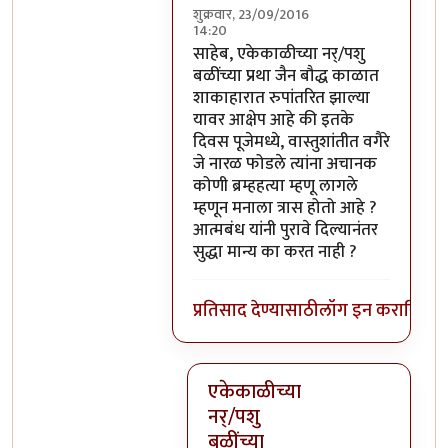
शुक्रवार, 23/09/2016
14:20
In reply to
परंतु नारळ फोडणे म्हणजे नर
साहेब, एकेकाळीच्या नर्/पशु
बळींच्या प्रथा जैन बौद्ध काळात
शाकाहारात रुपांतरित झाल्या
यावर आक्षेप आहे की इतके
दिवस पूजेमध्ये, वास्तुशांतीत वगैरे
जे नारळ फोडले त्यांना अचानक
कोणी ब्रम्हहत्या म्हणू लागले
म्हणून मनाला त्रास होतो आहे ?
आत्मबंध यांनी पुरावे दिल्यानंतर
सुद्धा मान्य का करत नाही ?
प्रतिसाद देण्यासाठी
लॉग इन करा
किंवा
स
एकेकाळीच्या
नर्/पशु
बळींच्या