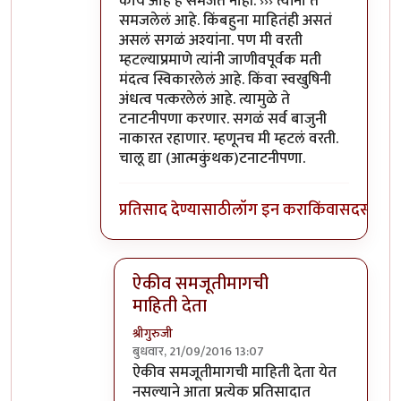
काय आहे हे समजत नाही. ››› त्यांना ते
समजलेलं आहे. किंबहुना माहितंही असतं
असलं सगळं अश्यांना. पण मी वरती
म्हटल्याप्रमाणे त्यांनी जाणीवपूर्वक मती
मंदत्व स्विकारलेलं आहे. किंवा स्वखुषिनी
अंधत्व पत्करलेलं आहे. त्यामुळे ते
टनाटनीपणा करणार. सगळं सर्व बाजुनी
नाकारत रहाणार. म्हणूनच मी म्हटलं वरती.
चालू द्या (आत्मकुंथक)टनाटनीपणा.
प्रतिसाद देण्यासाठी
लॉग इन करा
किंवा
सदस्य व्हा
ऐकीव समजूतीमागची
माहिती देता
श्रीगुरुजी
बुधवार, 21/09/2016 13:07
In reply to
@आत्मबंधवाल्यानी `कोहळा
by
अत्र
ऐकीव समजूतीमागची माहिती देता येत
नसल्याने आता प्रत्येक प्रतिसादात