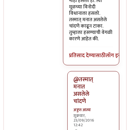
नाही हसलो हो. त्या
मूळच्या विनोदी
विधानाला हसलो.
तस्मात् मनात असलेले
चांदणे काढून टाका.
तुम्हाला हसण्याची वेगळी
कारणे आहेत की.
प्रतिसाद देण्यासाठी
लॉग इन कर
@तस्मात्
मनात
असलेले
चांदणे
अत्रुप्त आत्मा
शुक्रवार,
23/09/2016
12:42