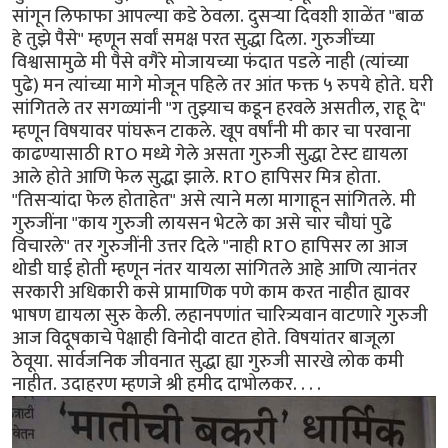
सांगून लिफाफा आपल्या कडे ठेवला. दुसऱ्या दिवशी शाळेंत "बाळ
हे तुझे पैसे" म्हणून सर्वां समक्ष परत सुद्धा दिला. गुरुजींच्या
विश्वासामुळे मी पैसे वगैरे मोजायच्या फंदात पडले नाही (त्यांच्या
पुढे) मन त्यांच्या मागे मोजून पहिले तर आंत फक्त ५ रुपये होते. घरी
सांगितले तर सगळ्यांनी "ग तुझ्याच कडून हरवले असतील, राहू दे"
म्हणून विषयावर पांघरून टाकले. खूप वर्षांनी मी कार चा परवाना
काढण्यासाठी RTO मध्ये गेले असता गुरुजी सुद्धा टेस्ट द्यायला
आले होते आणि फेल सुद्धा झाले. RTO हापिसर मित्र होता.
"तिसऱ्यांदा फेल होताहेत" असे त्याने मला मागाहून सांगितले. मी
गुरुजींना "काय गुरुजी लायसन भेटले का असे चार चौघां पुढे
विचारले" तर गुरुजींनी उत्तर दिले "नाही RTO हापिसर ला आज
थोडी घाई होती म्हणून नंतर यायला सांगितले आहे आणि त्यानंतर
सरकारी अधिकारी कसे प्रामाणिक पणे काम करत नाहीत ह्यावर
भाषण द्यायला सुरु केली. लहानपणांत चारित्र्यवान वाटणारे गुरुजी
आज विदूषकाचे पेक्षाही विनोदी वाटत होते. विषयांतर बाजूला
ठेवूया. सार्वजनिक जीवनात सुद्धा ह्या गुरुजी सारखे लोक कमी
नाहीत. उदाहरण म्हणजे श्री हमीद दाभोलकर. . . .