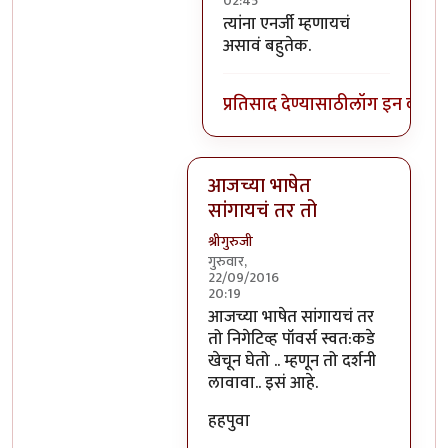
02:45
In reply to
निगेटिव्ह पाॅवर्स?
by
बो
त्यांना एनर्जी म्हणायचं
असावं बहुतेक.
प्रतिसाद देण्यासाठी
लॉग इन करा
कि
आजच्या भाषेत
सांगायचं तर तो
श्रीगुरुजी
गुरुवार,
22/09/2016
20:19
In reply to
आजच्या भाषेत सांगायचं त
आजच्या भाषेत सांगायचं तर
तो निगेटिव्ह पॉवर्स स्वत:कडे
खेचून घेतो .. म्हणून तो दर्शनी
लावावा.. इसं आहे.
हहपुवा