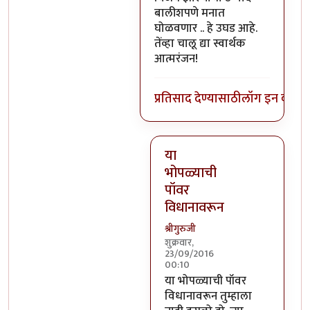
बालीशपणे मनात
घोळवणार .. हे उघड आहे.
तेंव्हा चालू द्या स्वार्थक
आत्मरंजन!
प्रतिसाद देण्यासाठी
लॉग इन करा
कि
या
भोपळ्याची
पॉवर
विधानावरून
श्रीगुरुजी
शुक्रवार,
23/09/2016
00:10
In reply to
वर सांगितलेला अर्थ 
या भोपळ्याची पॉवर
विधानावरून तुम्हाला