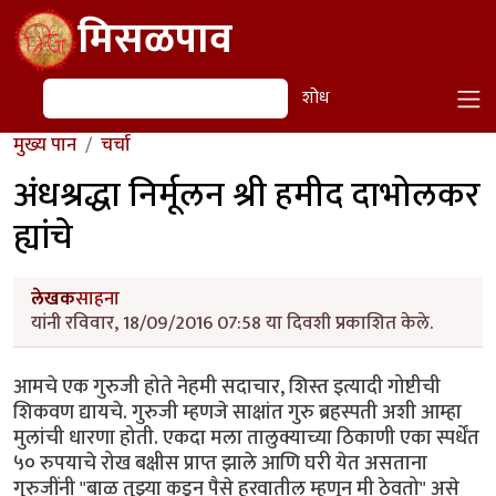
Skip to main content
मिसळपाव
शोध
शोध
मुख्य पान
चर्चा
अंधश्रद्धा निर्मूलन श्री हमीद दाभोलकर
ह्यांचे
लेखक
साहना
यांनी रविवार, 18/09/2016 07:58 या दिवशी प्रकाशित केले.
आमचे एक गुरुजी होते नेहमी सदाचार, शिस्त इत्यादी गोष्टीची
शिकवण द्यायचे. गुरुजी म्हणजे साक्षांत गुरु ब्रहस्पती अशी आम्हा
मुलांची धारणा होती. एकदा मला तालुक्याच्या ठिकाणी एका स्पर्धेंत
५० रुपयाचे रोख बक्षीस प्राप्त झाले आणि घरी येत असताना
गुरुजींनी "बाळ तुझ्या कडून पैसे हरवातील म्हणून मी ठेवतो" असे