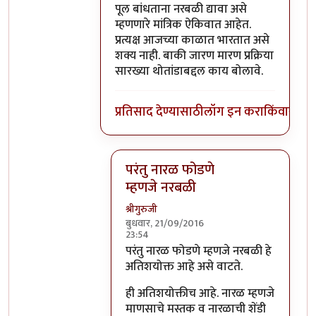
पूल बांधताना नरबळी द्यावा असे
म्हणणारे मांत्रिक ऐकिवात आहेत.
प्रत्यक्ष आजच्या काळात भारतात असे
शक्य नाही. बाकी जारण मारण प्रक्रिया
सारख्या थोतांडाबद्दल काय बोलावे.
प्रतिसाद देण्यासाठी
लॉग इन करा
किंवा
सदस्य
परंतु नारळ फोडणे
म्हणजे नरबळी
श्रीगुरुजी
बुधवार, 21/09/2016
23:54
In reply to
मला शास्त्रार्थ वगैरे काही
by
सुब
परंतु नारळ फोडणे म्हणजे नरबळी हे
अतिशयोक्त आहे असे वाटते.
ही अतिशयोक्तीच आहे. नारळ म्हणजे
माणसाचे मस्तक व नारळाची शेंडी