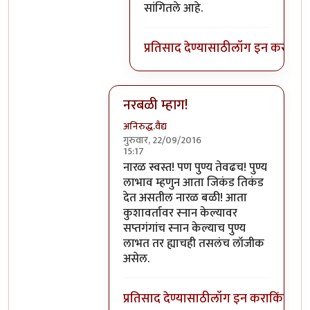
सांगितले आहे.
प्रतिसाद देण्यासाठी
लॉग इन करा
किंव
नरबळी म्हाग!
अनिरुद्ध.वैद्य
गुरुवार, 22/09/2016
15:17
In reply to
मला शास्त्रार्थ वगैरे काही
by
सुब
नारळ स्वस्त! पण पुण्य तेवढच! पुण्य
लाभाव म्हणुन आता जिकंड तिकंड
देत असतील नारळ बळी! आता
कुशावर्तावर स्नान केल्यावर
सप्तगंगांच स्नान केल्याच पुण्य
लाभत तर ह्याचही तसलंच लॉजीक
असेल.
प्रतिसाद देण्यासाठी
लॉग इन करा
किंवा
सदस