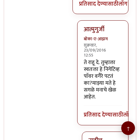
प्रतिसाद देण्यासाठी
लॉग इन क
आत्मुगुर्जी
बोका-ए-आझम
शुक्रवार,
23/09/2016
12:55
In reply to
@तस्मात् मनात 
ते राहू दे. तुम्हाला
स्वतःला हे निगेटिव्ह
पाॅवर वगैरे पटतं
का?माझ्या मते हे
सगळे मनाचे खेळ
आहेत.
प्रतिसाद देण्यासाठी
लॉग इन
↑