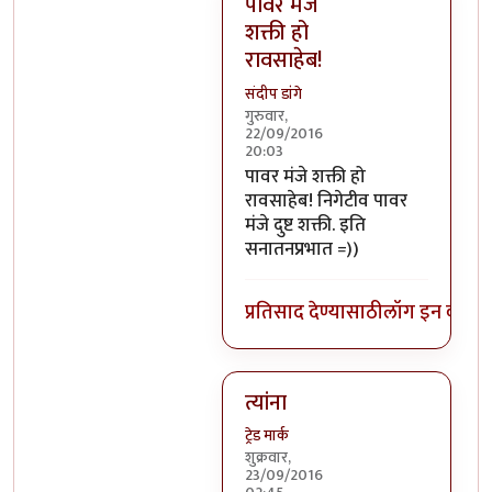
पावर मंजे
शक्ती हो
रावसाहेब!
संदीप डांगे
गुरुवार,
22/09/2016
20:03
In reply to
निगेटिव्ह पाॅवर्स?
by
बो
पावर मंजे शक्ती हो
रावसाहेब! निगेटीव पावर
मंजे दुष्ट शक्ती. इति
सनातनप्रभात =))
प्रतिसाद देण्यासाठी
लॉग इन करा
कि
त्यांना
ट्रेड मार्क
शुक्रवार,
23/09/2016