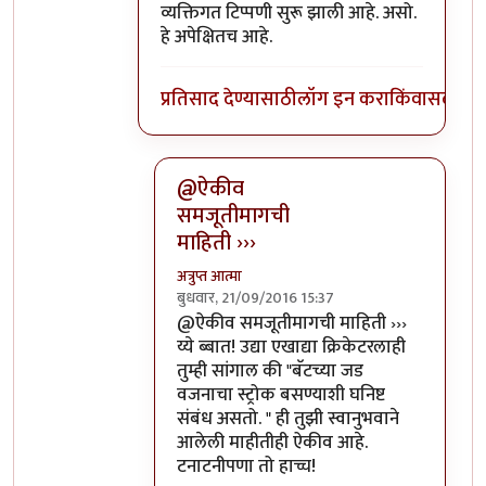
व्यक्तिगत टिप्पणी सुरू झाली आहे. असो.
हे अपेक्षितच आहे.
प्रतिसाद देण्यासाठी
लॉग इन करा
किंवा
सदस्य व्
@ऐकीव
समजूतीमागची
माहिती ›››
अत्रुप्त आत्मा
बुधवार, 21/09/2016 15:37
In reply to
ऐकीव समजूतीमागची माहिती देता
@ऐकीव समजूतीमागची माहिती ›››
य्ये ब्बात! उद्या एखाद्या क्रिकेटरलाही
तुम्ही सांगाल की "बॅटच्या जड
वजनाचा स्ट्रोक बसण्याशी घनिष्ट
संबंध असतो. " ही तुझी स्वानुभवाने
आलेली माहीतीही ऐकीव आहे.
टनाटनीपणा तो हाच्च!