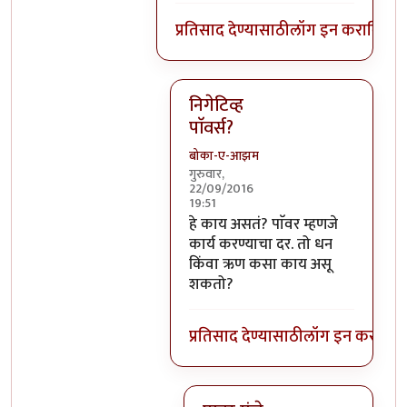
प्रतिसाद देण्यासाठी
लॉग इन करा
किंवा
स
निगेटिव्ह
पाॅवर्स?
बोका-ए-आझम
गुरुवार,
22/09/2016
19:51
In reply to
आजच्या भाषेत सांगायचं त
हे काय असतं? पाॅवर म्हणजे
कार्य करण्याचा दर. तो धन
किंवा ऋण कसा काय असू
शकतो?
प्रतिसाद देण्यासाठी
लॉग इन करा
किंव