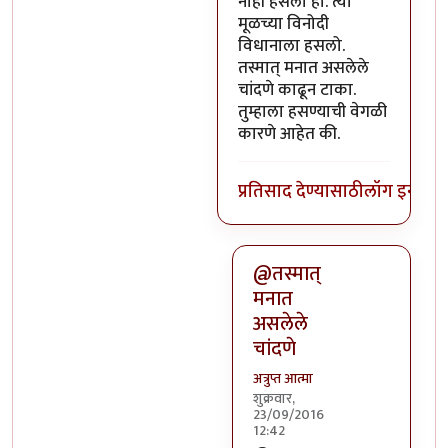
नाही हसलो हो. त्या
मूळच्या विनोदी
विधानाला हसलो.
तस्मात् मनात असलेले
चांदणे काढून टाका.
तुम्हाला हसण्याची वेगळी
कारणे आहेत की.
प्रतिसाद देण्यासाठी
लॉग इन कर
@तस्मात्
मनात
असलेले
चांदणे
अत्रुप्त आत्मा
शुक्रवार,
23/09/2016
12:42