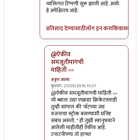
व्यक्तिगत टिप्पणी सुरू झाली आहे. असो.
हे अपेक्षितच आहे.
प्रतिसाद देण्यासाठी
लॉग इन करा
किंवा
सदस्य व्
@ऐकीव
समजूतीमागची
माहिती ›››
अत्रुप्त आत्मा
बुधवार, 21/09/2016 15:37
In reply to
ऐकीव समजूतीमागची माहिती देता
@ऐकीव समजूतीमागची माहिती ›››
य्ये ब्बात! उद्या एखाद्या क्रिकेटरलाही
तुम्ही सांगाल की "बॅटच्या जड
वजनाचा स्ट्रोक बसण्याशी घनिष्ट
संबंध असतो. " ही तुझी स्वानुभवाने
आलेली माहीतीही ऐकीव आहे.
टनाटनीपणा तो हाच्च!