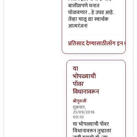
बालीशपणे मनात
घोळवणार .. हे उघड आहे.
तेंव्हा चालू द्या स्वार्थक
आत्मरंजन!
प्रतिसाद देण्यासाठी
लॉग इन करा
कि
या
भोपळ्याची
पॉवर
विधानावरून
श्रीगुरुजी
शुक्रवार,
23/09/2016
00:10
In reply to
वर सांगितलेला अर्थ 
या भोपळ्याची पॉवर
विधानावरून तुम्हाला