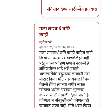
प्रतिसाद देण्यासाठी
लॉग इन करा
किंवा
स
मला शास्त्रार्थ वगैरे
काही
सुबोध खरे
बुधवार, 21/09/2016 18:27
In reply to
आत्मबंधवाल्यानी `कोहळा म्हणजे
मला शास्त्रार्थ वगैरे काही माहित नाही
किंवा मी धर्मशास्त्र वाचलेलेही नाही
परंतु नारळ फोडणे म्हणजे नरबळी हे
अतिशयोक्त आहे असे वाटते.
आपल्यापैकी बहुसंख्य लोकांनी नवी
मोटार किंवा मोटार सायकल विकत
घेतली तेंव्हा त्याच्या समोर नारळ
फोडला असेल. एवढ्या क्षुल्लक
कारणासाठी नरबळी दिला जातो हे
कोणत्याच संस्कृतीमध्ये कोणत्याही
काळात शक्य नाही. मोठे धरण किंवा