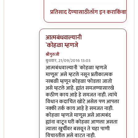
प्रतिसाद देण्यासाठी
लॉग इन करा
किंवा
सदस्य
आत्मबंधवाल्यानी
`कोहळा म्हणजे
श्रीगुरुजी
बुधवार, 21/09/2016 13:03
In reply to
आत्मबंधवाल्यानी `कोहळा म्हणजे
b
आत्मबंधवाल्यानी `कोहळा म्हणजे
माणूस` असे म्हटले नसून प्रतीकात्मक
नरबळी म्हणून कोहळा फोडला जातो
असे म्हटले आहे. ह्यांत समजण्यासारखे
कठीण काय आहे हे समजत नाही. त्यांचे
विधान कदाचित खोटे असेल पण आपला
नक्की तर्क काय आहे हे समजत नाही.
कोहळा म्हणजे माणूस असे आत्मबंद
ह्यांना वाटून घरी कोहळा आणला असता
त्याला खुर्चीवर बसवून ते चहा पाणी
विचारतील असे वाटत नाही.