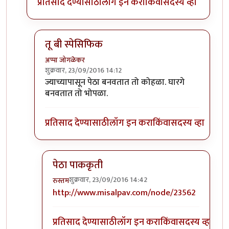
प्रतिसाद देण्यासाठी
लॉग इन करा
किंवा
सदस्य व्हा
तू बी स्पेसिफिक
अप्पा जोगळेकर
शुक्रवार, 23/09/2016 14:12
In reply to
तांबडा भोपळा टू बी स्पेसिफिक.
by
प्रचेतस
ज्याच्यापासून पेठा बनवतात तो कोहळा. घारगे
बनवतात तो भोपळा.
प्रतिसाद देण्यासाठी
लॉग इन करा
किंवा
सदस्य व्हा
पेठा पाककृती
शुक्रवार, 23/09/2016 14:42
रुस्तम
In reply to
तू बी स्पेसिफिक
by
अप्पा जोगळेकर
http://www.misalpav.com/node/23562
प्रतिसाद देण्यासाठी
लॉग इन करा
किंवा
सदस्य व्हा