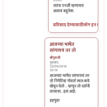
02:45
In reply to
निगेटिव्ह पाॅवर्स?
by
बो
त्यांना एनर्जी म्हणायचं
असावं बहुतेक.
प्रतिसाद देण्यासाठी
लॉग इन करा
कि
आजच्या भाषेत
सांगायचं तर तो
श्रीगुरुजी
गुरुवार,
22/09/2016
20:19
In reply to
आजच्या भाषेत सांगायचं त
आजच्या भाषेत सांगायचं तर
तो निगेटिव्ह पॉवर्स स्वत:कडे
खेचून घेतो .. म्हणून तो दर्शनी
लावावा.. इसं आहे.
हहपुवा