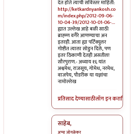
देत होते त्याची सविस्तर माहिती:
http://ketkardnyankosh.co
m/index.php/2012-09-06-
10-04-39/2012-10-01-06-…
ह्यात उल्लेख आहे बळी साठी
ब्राह्म्ण वगैरे आणण्याचा अन
इतरही. आता ह्या पर्टिक्युलर
गोष्टीत त्याला सोडुन दिले, पण
इतर ठिकाणी देतही असतील!
सौरपुराण.- अध्याय १६ यांत
अश्वमेध, राजसूय, गोमेध, नरमेध,
वाजपेय, पौडरीक या यज्ञांचा
नामोल्लेख
प्रतिसाद देण्यासाठी
लॉग इन करा
किंवा
स
साहेब,
अप्पा जोगळेकर