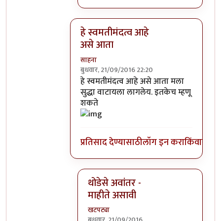
हे स्वमतीमंदत्व आहे
असे आता
साहना
बुधवार, 21/09/2016 22:20
In reply to
आत्मबंधवाल्यानी `कोहळा म्हणजे
हे स्वमतीमंदत्व आहे असे आता मला
सुद्धा वाटायला लागलेय. इतकेच म्हणू
शकते
प्रतिसाद देण्यासाठी
लॉग इन करा
किंवा
सदस्य
थोडेसे अवांतर -
माहीते असावी
खटपट्या
बुधवार, 21/09/2016