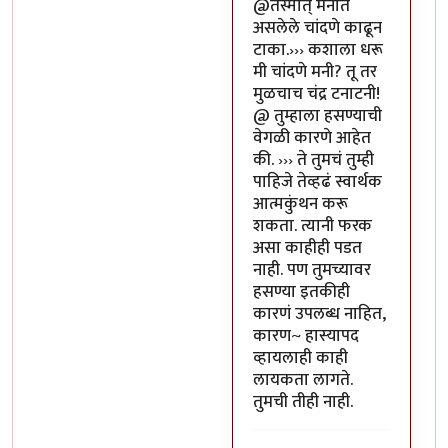
In reply to
या भोपळ्याची पॉव
@तस्मात् मनात
असलेले चांदणे काढून
टाका.››› कशाला धरू
मी चांदणे मनी? तू तर
मुळचाच चंद्र टनाटनी!
@ तुम्हाला हसण्याची
वेगळी कारणे आहेत
की. ››› ते तुमचं तुम्ही
पाहिजे तेव्हढं स्वार्थक
आत्मकुंथन करू
शकता. त्यानी फरक
असा काहीही पडत
नाही. पण तुमच्यावर
हसण्या इतकीही
कारणं उपलब्ध नाहित,
कारण~ हास्यापद
व्हायलाही काही
लायकता लागते.
तुमची तीही नाही.