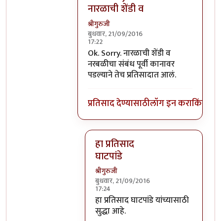
नारळाची शेंडी व
श्रीगुरुजी
बुधवार, 21/09/2016
17:22
In reply to
घाटपांड्यांनी नारळ फोडणे
by
प्
Ok. Sorry. नारळाची शेंडी व
नरबळीचा संबंध पूर्वी कानावर
पडल्याने तेच प्रतिसादात आलं.
प्रतिसाद देण्यासाठी
लॉग इन करा
किंवा
सदस
हा प्रतिसाद
घाटपांडे
श्रीगुरुजी
बुधवार, 21/09/2016
17:24
In reply to
Ok. Sorry. नारळाची शेंडी व
हा प्रतिसाद घाटपांडे यांच्यासाठी
सुद्धा आहे.