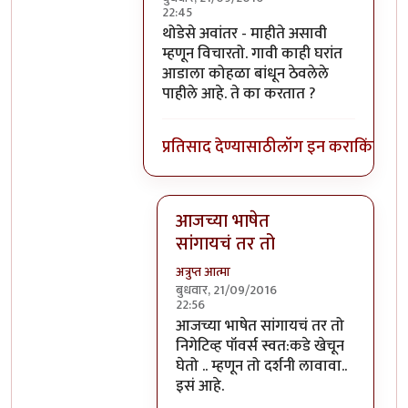
22:45
In reply to
हे स्वमतीमंदत्व आहे असे आता
b
थोडेसे अवांतर - माहीते असावी
म्हणून विचारतो. गावी काही घरांत
आडाला कोहळा बांधून ठेवलेले
पाहीले आहे. ते का करतात ?
प्रतिसाद देण्यासाठी
लॉग इन करा
किंवा
सदस
आजच्या भाषेत
सांगायचं तर तो
अत्रुप्त आत्मा
बुधवार, 21/09/2016
22:56
In reply to
थोडेसे अवांतर - माहीते असाव
आजच्या भाषेत सांगायचं तर तो
निगेटिव्ह पॉवर्स स्वत:कडे खेचून
घेतो .. म्हणून तो दर्शनी लावावा..
इसं आहे.