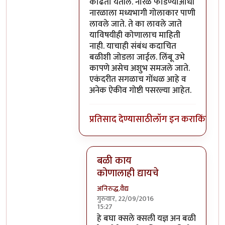
काढता येतील. नारळ फोडण्याआधी
नारळाला मध्यभागी गोलाकार पाणी
लावले जाते. ते का लावले जाते
याविषयीही कोणालाच माहिती
नाही. याचाही संबंध कदाचित
बळीशी जोडला जाईल. लिंबू उभे
कापणे असेच अशुभ समजले जाते.
एकंदरीत सगळाच गोंधळ आहे व
अनेक ऐकीव गोष्टी पसरल्या आहेत.
प्रतिसाद देण्यासाठी
लॉग इन करा
किंवा
सदस
बळी काय
कोणालाही द्यायचे
अनिरुद्ध.वैद्य
गुरुवार, 22/09/2016
15:27
In reply to
परंतु नारळ फोडणे म्हणजे नर
हे बघा क्सले क्सली यज्ञ अन बळी