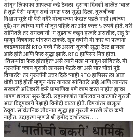
सांगून लिफाफा आपल्या कडे ठेवला. दुसऱ्या दिवशी शाळेंत "बाळ
हे तुझे पैसे" म्हणून सर्वां समक्ष परत सुद्धा दिला. गुरुजींच्या
विश्वासामुळे मी पैसे वगैरे मोजायच्या फंदात पडले नाही (त्यांच्या
पुढे) मन त्यांच्या मागे मोजून पहिले तर आंत फक्त ५ रुपये होते. घरी
सांगितले तर सगळ्यांनी "ग तुझ्याच कडून हरवले असतील, राहू दे"
म्हणून विषयावर पांघरून टाकले. खूप वर्षांनी मी कार चा परवाना
काढण्यासाठी RTO मध्ये गेले असता गुरुजी सुद्धा टेस्ट द्यायला
आले होते आणि फेल सुद्धा झाले. RTO हापिसर मित्र होता.
"तिसऱ्यांदा फेल होताहेत" असे त्याने मला मागाहून सांगितले. मी
गुरुजींना "काय गुरुजी लायसन भेटले का असे चार चौघां पुढे
विचारले" तर गुरुजींनी उत्तर दिले "नाही RTO हापिसर ला आज
थोडी घाई होती म्हणून नंतर यायला सांगितले आहे आणि त्यानंतर
सरकारी अधिकारी कसे प्रामाणिक पणे काम करत नाहीत ह्यावर
भाषण द्यायला सुरु केली. लहानपणांत चारित्र्यवान वाटणारे गुरुजी
आज विदूषकाचे पेक्षाही विनोदी वाटत होते. विषयांतर बाजूला
ठेवूया. सार्वजनिक जीवनात सुद्धा ह्या गुरुजी सारखे लोक कमी
नाहीत. उदाहरण म्हणजे श्री हमीद दाभोलकर. . . .