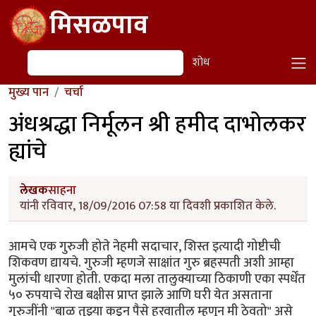
Skip to main content
मिसळपाव
शोध
शोध
मुख्य पान
चर्चा
अंधश्रद्धा निर्मूलन श्री हमीद दाभोलकर
ह्यांचे
लेखक
साहना
यांनी रविवार, 18/09/2016 07:58 या दिवशी प्रकाशित केले.
आमचे एक गुरुजी होते नेहमी सदाचार, शिस्त इत्यादी गोष्टीची
शिकवण द्यायचे. गुरुजी म्हणजे साक्षांत गुरु ब्रहस्पती अशी आम्हा
मुलांची धारणा होती. एकदा मला तालुक्याच्या ठिकाणी एका स्पर्धेंत
५० रुपयाचे रोख बक्षीस प्राप्त झाले आणि घरी येत असताना
गुरुजींनी "बाळ तुझ्या कडून पैसे हरवातील म्हणून मी ठेवतो" असे