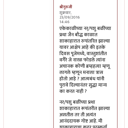
श्रीगुरुजी
शुक्रवार,
23/09/2016
14:46
In reply to
साहेब,
by
अप्पा जोगळेकर
एकेकाळीच्या नर्/पशु बळींच्या
प्रथा जैन बौद्ध काळात
शाकाहारात रुपांतरित झाल्या
यावर आक्षेप आहे की इतके
दिवस पूजेमध्ये, वास्तुशांतीत
वगैरे जे नारळ फोडले त्यांना
अचानक कोणी ब्रम्हहत्या म्हणू
लागले म्हणून मनाला त्रास
होतो आहे ? आत्मबंध यांनी
पुरावे दिल्यानंतर सुद्धा मान्य
का करत नाही ?
नर/पशु बळींच्या प्रथा
शाकाहारात रूपांतरीत झाल्या
असतील तर ती अत्यंत
आनंददायक गोष्ट आहे. मी
शाकाहाराचा कट्टर पुरस्कर्ता