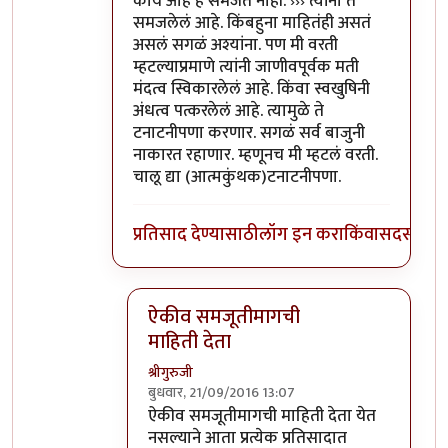
काय आहे हे समजत नाही. ››› त्यांना ते
समजलेलं आहे. किंबहुना माहितंही असतं
असलं सगळं अश्यांना. पण मी वरती
म्हटल्याप्रमाणे त्यांनी जाणीवपूर्वक मती
मंदत्व स्विकारलेलं आहे. किंवा स्वखुषिनी
अंधत्व पत्करलेलं आहे. त्यामुळे ते
टनाटनीपणा करणार. सगळं सर्व बाजुनी
नाकारत रहाणार. म्हणूनच मी म्हटलं वरती.
चालू द्या (आत्मकुंथक)टनाटनीपणा.
प्रतिसाद देण्यासाठी
लॉग इन करा
किंवा
सदस्य व्हा
ऐकीव समजूतीमागची
माहिती देता
श्रीगुरुजी
बुधवार, 21/09/2016 13:07
In reply to
@आत्मबंधवाल्यानी `कोहळा
by
अत्र
ऐकीव समजूतीमागची माहिती देता येत
नसल्याने आता प्रत्येक प्रतिसादात