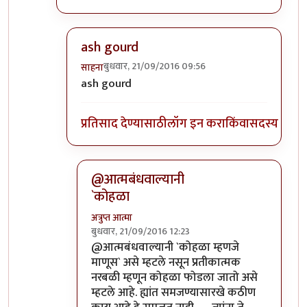
ash gourd
बुधवार, 21/09/2016 09:56
साहना
In reply to
कोहळा म्हणजे काय?
by
ईश्वरसर्वसाक्षी
ash gourd
प्रतिसाद देण्यासाठी
लॉग इन करा
किंवा
सदस्य व्हा
@आत्मबंधवाल्यानी
`कोहळा
अत्रुप्त आत्मा
बुधवार, 21/09/2016 12:23
In reply to
आत्मबंधवाल्यानी `कोहळा म्हणजे
by
स
@आत्मबंधवाल्यानी `कोहळा म्हणजे
माणूस` असे म्हटले नसून प्रतीकात्मक
नरबळी म्हणून कोहळा फोडला जातो असे
म्हटले आहे. ह्यांत समजण्यासारखे कठीण