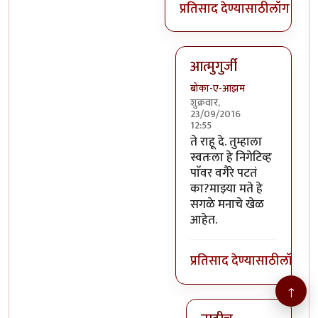
प्रतिसाद देण्यासाठी
लॉग इन क
आत्मुगुर्जी
बोका-ए-आझम
शुक्रवार,
23/09/2016
12:55
In reply to
@तस्मात् मनात 
ते राहू दे. तुम्हाला
स्वतःला हे निगेटिव्ह
पाॅवर वगैरे पटतं
का?माझ्या मते हे
सगळे मनाचे खेळ
आहेत.
प्रतिसाद देण्यासाठी
लॉग इन
↑