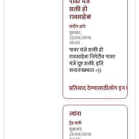
पावर मंजे
शक्ती हो
रावसाहेब!
संदीप डांगे
गुरुवार,
22/09/2016
20:03
In reply to
निगेटिव्ह पाॅवर्स?
by
बो
पावर मंजे शक्ती हो
रावसाहेब! निगेटीव पावर
मंजे दुष्ट शक्ती. इति
सनातनप्रभात =))
प्रतिसाद देण्यासाठी
लॉग इन करा
कि
त्यांना
ट्रेड मार्क
शुक्रवार,
23/09/2016