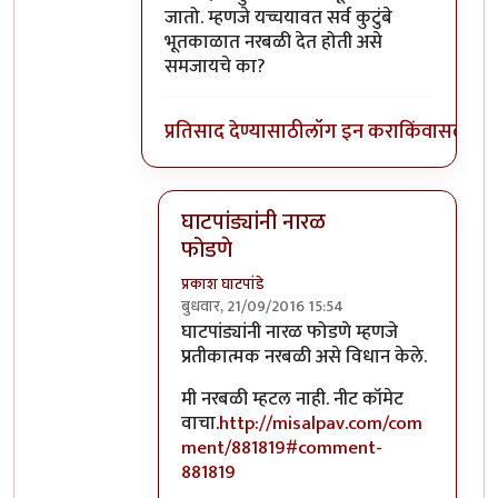
जातो. म्हणजे यच्चयावत सर्व कुटुंबे
भूतकाळात नरबळी देत होती असे
समजायचे का?
प्रतिसाद देण्यासाठी
लॉग इन करा
किंवा
सदस्य व्
घाटपांड्यांनी नारळ
फोडणे
प्रकाश घाटपांडे
बुधवार, 21/09/2016 15:54
In reply to
आत्मबंधवाल्यानी `कोहळा म्हणजे
घाटपांड्यांनी नारळ फोडणे म्हणजे
प्रतीकात्मक नरबळी असे विधान केले.
मी नरबळी म्हटल नाही. नीट कॉमेट
वाचा.
http://misalpav.com/com
ment/881819#comment-
881819