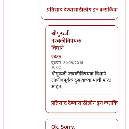
प्रतिसाद देण्यासाठी
लॉग इन करा
किंवा
सदस्य
श्रीगुरूजी
नरबळीविषयक
विधाने
प्रचेतस
बुधवार, 21/09/2016
16:02
In reply to
घाटपांड्यांनी नारळ फोडणे
by
प्
श्रीगुरूजी नरबळीविषयक विधाने
जाणीवपूर्वक दुसऱ्यांच्या माथी मारत
आहेत.
प्रतिसाद देण्यासाठी
लॉग इन करा
किंवा
सदस
Ok. Sorry.