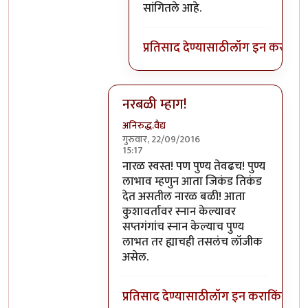
सांगितले आहे.
प्रतिसाद देण्यासाठी
लॉग इन करा
किंव
नरबळी म्हाग!
अनिरुद्ध.वैद्य
गुरुवार, 22/09/2016
15:17
In reply to
मला शास्त्रार्थ वगैरे काही
by
सुब
नारळ स्वस्त! पण पुण्य तेवढच! पुण्य
लाभाव म्हणुन आता जिकंड तिकंड
देत असतील नारळ बळी! आता
कुशावर्तावर स्नान केल्यावर
सप्तगंगांच स्नान केल्याच पुण्य
लाभत तर ह्याचही तसलंच लॉजीक
असेल.
प्रतिसाद देण्यासाठी
लॉग इन करा
किंवा
सदस