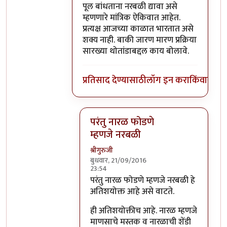
पूल बांधताना नरबळी द्यावा असे
म्हणणारे मांत्रिक ऐकिवात आहेत.
प्रत्यक्ष आजच्या काळात भारतात असे
शक्य नाही. बाकी जारण मारण प्रक्रिया
सारख्या थोतांडाबद्दल काय बोलावे.
प्रतिसाद देण्यासाठी
लॉग इन करा
किंवा
सदस्य
परंतु नारळ फोडणे
म्हणजे नरबळी
श्रीगुरुजी
बुधवार, 21/09/2016
23:54
In reply to
मला शास्त्रार्थ वगैरे काही
by
सुब
परंतु नारळ फोडणे म्हणजे नरबळी हे
अतिशयोक्त आहे असे वाटते.
ही अतिशयोक्तीच आहे. नारळ म्हणजे
माणसाचे मस्तक व नारळाची शेंडी