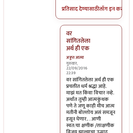
प्रतिसाद देण्यासाठी
लॉग इन करा
किंव
वर
सांगितलेला
अर्थ ही एक
अत्रुप्त आत्मा
गुरुवार,
22/09/2016
22:39
In reply to
आजच्या भाषेत सांगायचं
वर सांगितलेला अर्थ ही एक
प्रचलीत धर्म श्रद्धा आहे.
माझं मत किंवा विचार नव्हे.
अर्थात तुम्ही आत्मकुंथक
पणे ते जणू काही मीच आत्म
मतीनी बोल्लोय असं समजून
हसून घेणार.. . आणी
स्वत:चा क्षणीक /लाक्षणीक
विजय झाल्याचा उन्माद