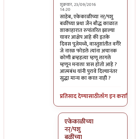
शुक्रवार, 23/09/2016
14:20
In reply to
परंतु नारळ फोडणे म्हणजे नर
साहेब, एकेकाळीच्या नर्/पशु
बळींच्या प्रथा जैन बौद्ध काळात
शाकाहारात रुपांतरित झाल्या
यावर आक्षेप आहे की इतके
दिवस पूजेमध्ये, वास्तुशांतीत वगैरे
जे नारळ फोडले त्यांना अचानक
कोणी ब्रम्हहत्या म्हणू लागले
म्हणून मनाला त्रास होतो आहे ?
आत्मबंध यांनी पुरावे दिल्यानंतर
सुद्धा मान्य का करत नाही ?
प्रतिसाद देण्यासाठी
लॉग इन करा
किंवा
स
एकेकाळीच्या
नर्/पशु
बळींच्या