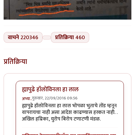
वाचने
220346
प्रतिक्रिया
460
प्रतिक्रिया
ह्यापुढे हॉलोविनला हा लाल
गुरुवार, 22/09/2016 09:56
अभ्या..
In reply to
कोहळा (Benincasa hispida)
by
डॉ सुहास म्हात्
ह्यापुढे हॉलोविनला हा लाल भोपळा भुताचे तोंड म्हनून
वापरायचा नाही असा आदेश काढण्यास हरकत नाही. .
अखिल हम्रिका, युरोप बिरोप टणाटणी मंडळ.