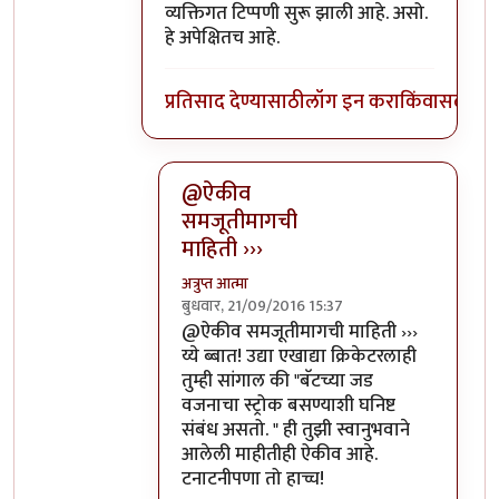
व्यक्तिगत टिप्पणी सुरू झाली आहे. असो.
हे अपेक्षितच आहे.
प्रतिसाद देण्यासाठी
लॉग इन करा
किंवा
सदस्य व्
@ऐकीव
समजूतीमागची
माहिती ›››
अत्रुप्त आत्मा
बुधवार, 21/09/2016 15:37
In reply to
ऐकीव समजूतीमागची माहिती देता
@ऐकीव समजूतीमागची माहिती ›››
य्ये ब्बात! उद्या एखाद्या क्रिकेटरलाही
तुम्ही सांगाल की "बॅटच्या जड
वजनाचा स्ट्रोक बसण्याशी घनिष्ट
संबंध असतो. " ही तुझी स्वानुभवाने
आलेली माहीतीही ऐकीव आहे.
टनाटनीपणा तो हाच्च!