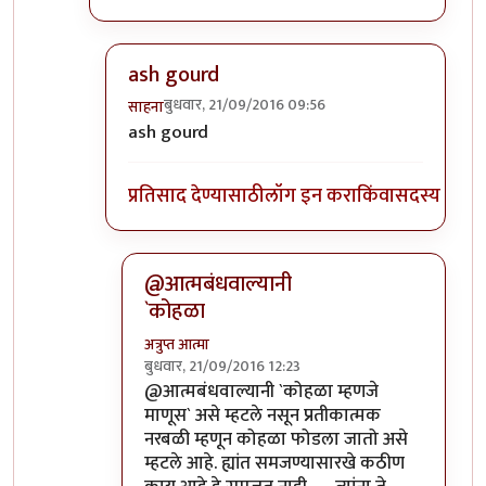
ash gourd
बुधवार, 21/09/2016 09:56
साहना
In reply to
कोहळा म्हणजे काय?
by
ईश्वरसर्वसाक्षी
ash gourd
प्रतिसाद देण्यासाठी
लॉग इन करा
किंवा
सदस्य व्हा
@आत्मबंधवाल्यानी
`कोहळा
अत्रुप्त आत्मा
बुधवार, 21/09/2016 12:23
In reply to
आत्मबंधवाल्यानी `कोहळा म्हणजे
by
स
@आत्मबंधवाल्यानी `कोहळा म्हणजे
माणूस` असे म्हटले नसून प्रतीकात्मक
नरबळी म्हणून कोहळा फोडला जातो असे
म्हटले आहे. ह्यांत समजण्यासारखे कठीण