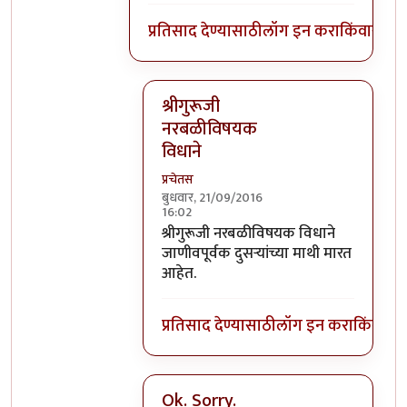
प्रतिसाद देण्यासाठी
लॉग इन करा
किंवा
सदस्य
श्रीगुरूजी
नरबळीविषयक
विधाने
प्रचेतस
बुधवार, 21/09/2016
16:02
In reply to
घाटपांड्यांनी नारळ फोडणे
by
प्
श्रीगुरूजी नरबळीविषयक विधाने
जाणीवपूर्वक दुसऱ्यांच्या माथी मारत
आहेत.
प्रतिसाद देण्यासाठी
लॉग इन करा
किंवा
सदस
Ok. Sorry.