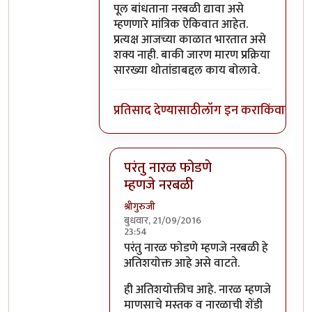
पूल बांधताना नरबळी द्यावा असे
म्हणणारे मांत्रिक ऐकिवात आहेत.
प्रत्यक्ष आजच्या काळात भारतात असे
शक्य नाही. बाकी जारण मारण प्रक्रिया
सारख्या थोतांडाबद्दल काय बोलावे.
प्रतिसाद देण्यासाठी
लॉग इन करा
किंवा
सदस्य
परंतु नारळ फोडणे
म्हणजे नरबळी
श्रीगुरुजी
बुधवार, 21/09/2016
23:54
In reply to
मला शास्त्रार्थ वगैरे काही
by
सुब
परंतु नारळ फोडणे म्हणजे नरबळी हे
अतिशयोक्त आहे असे वाटते.
ही अतिशयोक्तीच आहे. नारळ म्हणजे
माणसाचे मस्तक व नारळाची शेंडी