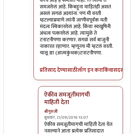
काय आहे हे समजत नाही. ››› त्यांना ते
समजलेलं आहे. किंबहुना माहितंही असतं
असलं सगळं अश्यांना. पण मी वरती
म्हटल्याप्रमाणे त्यांनी जाणीवपूर्वक मती
मंदत्व स्विकारलेलं आहे. किंवा स्वखुषिनी
अंधत्व पत्करलेलं आहे. त्यामुळे ते
टनाटनीपणा करणार. सगळं सर्व बाजुनी
नाकारत रहाणार. म्हणूनच मी म्हटलं वरती.
चालू द्या (आत्मकुंथक)टनाटनीपणा.
प्रतिसाद देण्यासाठी
लॉग इन करा
किंवा
सदस्य व्हा
ऐकीव समजूतीमागची
माहिती देता
श्रीगुरुजी
बुधवार, 21/09/2016 13:07
In reply to
@आत्मबंधवाल्यानी `कोहळा
by
अत्र
ऐकीव समजूतीमागची माहिती देता येत
नसल्याने आता प्रत्येक प्रतिसादात