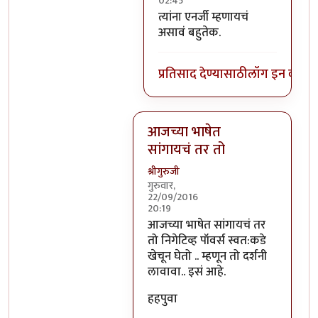
02:45
In reply to
निगेटिव्ह पाॅवर्स?
by
बो
त्यांना एनर्जी म्हणायचं
असावं बहुतेक.
प्रतिसाद देण्यासाठी
लॉग इन करा
कि
आजच्या भाषेत
सांगायचं तर तो
श्रीगुरुजी
गुरुवार,
22/09/2016
20:19
In reply to
आजच्या भाषेत सांगायचं त
आजच्या भाषेत सांगायचं तर
तो निगेटिव्ह पॉवर्स स्वत:कडे
खेचून घेतो .. म्हणून तो दर्शनी
लावावा.. इसं आहे.
हहपुवा