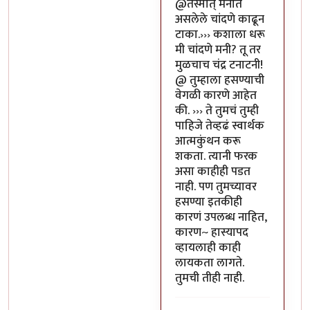
In reply to
या भोपळ्याची पॉव
@तस्मात् मनात
असलेले चांदणे काढून
टाका.››› कशाला धरू
मी चांदणे मनी? तू तर
मुळचाच चंद्र टनाटनी!
@ तुम्हाला हसण्याची
वेगळी कारणे आहेत
की. ››› ते तुमचं तुम्ही
पाहिजे तेव्हढं स्वार्थक
आत्मकुंथन करू
शकता. त्यानी फरक
असा काहीही पडत
नाही. पण तुमच्यावर
हसण्या इतकीही
कारणं उपलब्ध नाहित,
कारण~ हास्यापद
व्हायलाही काही
लायकता लागते.
तुमची तीही नाही.