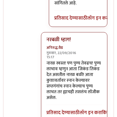
सांगितले आहे.
प्रतिसाद देण्यासाठी
लॉग इन करा
किंव
नरबळी म्हाग!
अनिरुद्ध.वैद्य
गुरुवार, 22/09/2016
15:17
In reply to
मला शास्त्रार्थ वगैरे काही
by
सुब
नारळ स्वस्त! पण पुण्य तेवढच! पुण्य
लाभाव म्हणुन आता जिकंड तिकंड
देत असतील नारळ बळी! आता
कुशावर्तावर स्नान केल्यावर
सप्तगंगांच स्नान केल्याच पुण्य
लाभत तर ह्याचही तसलंच लॉजीक
असेल.
प्रतिसाद देण्यासाठी
लॉग इन करा
किंवा
सदस