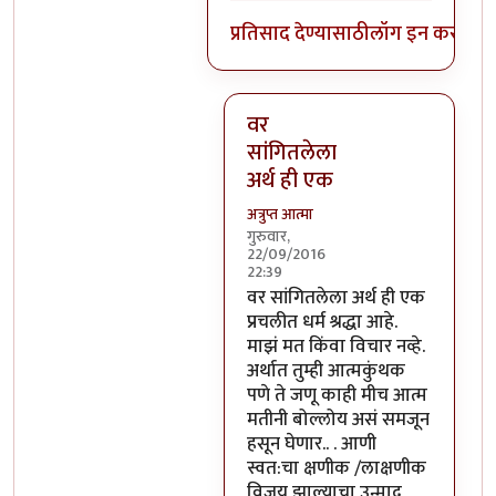
प्रतिसाद देण्यासाठी
लॉग इन करा
किंव
वर
सांगितलेला
अर्थ ही एक
अत्रुप्त आत्मा
गुरुवार,
22/09/2016
22:39
In reply to
आजच्या भाषेत सांगायचं
वर सांगितलेला अर्थ ही एक
प्रचलीत धर्म श्रद्धा आहे.
माझं मत किंवा विचार नव्हे.
अर्थात तुम्ही आत्मकुंथक
पणे ते जणू काही मीच आत्म
मतीनी बोल्लोय असं समजून
हसून घेणार.. . आणी
स्वत:चा क्षणीक /लाक्षणीक
विजय झाल्याचा उन्माद