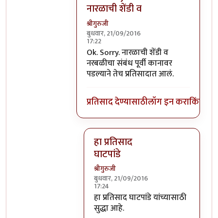
नारळाची शेंडी व
श्रीगुरुजी
बुधवार, 21/09/2016
17:22
In reply to
घाटपांड्यांनी नारळ फोडणे
by
प्
Ok. Sorry. नारळाची शेंडी व
नरबळीचा संबंध पूर्वी कानावर
पडल्याने तेच प्रतिसादात आलं.
प्रतिसाद देण्यासाठी
लॉग इन करा
किंवा
सदस
हा प्रतिसाद
घाटपांडे
श्रीगुरुजी
बुधवार, 21/09/2016
17:24
In reply to
Ok. Sorry. नारळाची शेंडी व
हा प्रतिसाद घाटपांडे यांच्यासाठी
सुद्धा आहे.