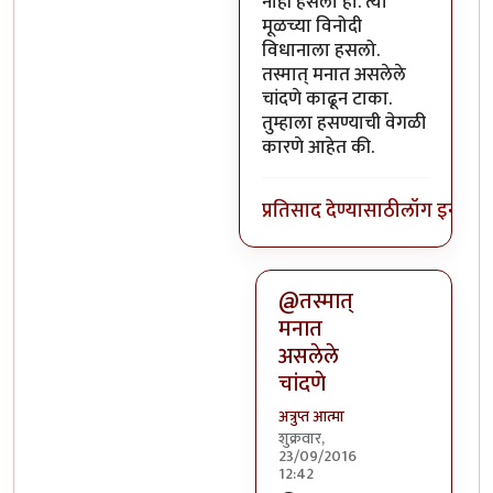
नाही हसलो हो. त्या
मूळच्या विनोदी
विधानाला हसलो.
तस्मात् मनात असलेले
चांदणे काढून टाका.
तुम्हाला हसण्याची वेगळी
कारणे आहेत की.
प्रतिसाद देण्यासाठी
लॉग इन कर
@तस्मात्
मनात
असलेले
चांदणे
अत्रुप्त आत्मा
शुक्रवार,
23/09/2016
12:42