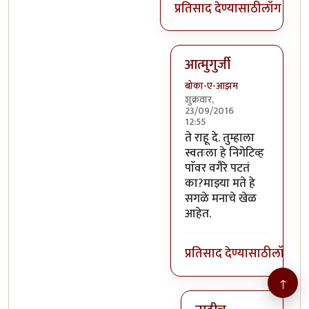
प्रतिसाद देण्यासाठी
लॉग इन क
आत्मुगुर्जी
बोका-ए-आझम
शुक्रवार,
23/09/2016
12:55
In reply to
@तस्मात् मनात 
ते राहू दे. तुम्हाला
स्वतःला हे निगेटिव्ह
पाॅवर वगैरे पटतं
का?माझ्या मते हे
सगळे मनाचे खेळ
आहेत.
प्रतिसाद देण्यासाठी
लॉग इन
↑