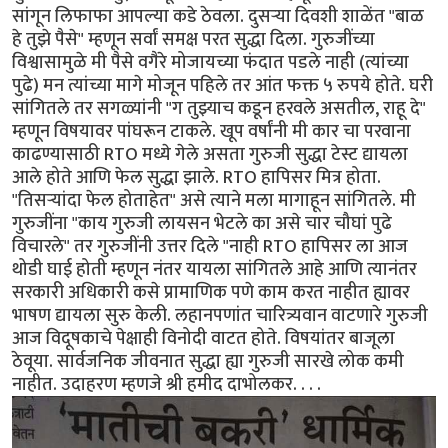
सांगून लिफाफा आपल्या कडे ठेवला. दुसऱ्या दिवशी शाळेंत "बाळ
हे तुझे पैसे" म्हणून सर्वां समक्ष परत सुद्धा दिला. गुरुजींच्या
विश्वासामुळे मी पैसे वगैरे मोजायच्या फंदात पडले नाही (त्यांच्या
पुढे) मन त्यांच्या मागे मोजून पहिले तर आंत फक्त ५ रुपये होते. घरी
सांगितले तर सगळ्यांनी "ग तुझ्याच कडून हरवले असतील, राहू दे"
म्हणून विषयावर पांघरून टाकले. खूप वर्षांनी मी कार चा परवाना
काढण्यासाठी RTO मध्ये गेले असता गुरुजी सुद्धा टेस्ट द्यायला
आले होते आणि फेल सुद्धा झाले. RTO हापिसर मित्र होता.
"तिसऱ्यांदा फेल होताहेत" असे त्याने मला मागाहून सांगितले. मी
गुरुजींना "काय गुरुजी लायसन भेटले का असे चार चौघां पुढे
विचारले" तर गुरुजींनी उत्तर दिले "नाही RTO हापिसर ला आज
थोडी घाई होती म्हणून नंतर यायला सांगितले आहे आणि त्यानंतर
सरकारी अधिकारी कसे प्रामाणिक पणे काम करत नाहीत ह्यावर
भाषण द्यायला सुरु केली. लहानपणांत चारित्र्यवान वाटणारे गुरुजी
आज विदूषकाचे पेक्षाही विनोदी वाटत होते. विषयांतर बाजूला
ठेवूया. सार्वजनिक जीवनात सुद्धा ह्या गुरुजी सारखे लोक कमी
नाहीत. उदाहरण म्हणजे श्री हमीद दाभोलकर. . . .