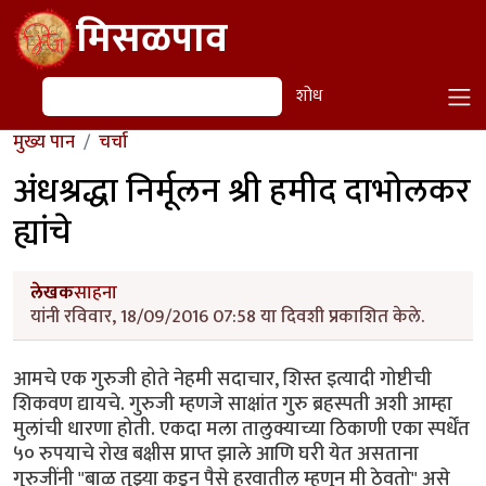
Skip to main content
मिसळपाव
शोध
शोध
मुख्य पान
चर्चा
अंधश्रद्धा निर्मूलन श्री हमीद दाभोलकर
ह्यांचे
लेखक
साहना
यांनी रविवार, 18/09/2016 07:58 या दिवशी प्रकाशित केले.
आमचे एक गुरुजी होते नेहमी सदाचार, शिस्त इत्यादी गोष्टीची
शिकवण द्यायचे. गुरुजी म्हणजे साक्षांत गुरु ब्रहस्पती अशी आम्हा
मुलांची धारणा होती. एकदा मला तालुक्याच्या ठिकाणी एका स्पर्धेंत
५० रुपयाचे रोख बक्षीस प्राप्त झाले आणि घरी येत असताना
गुरुजींनी "बाळ तुझ्या कडून पैसे हरवातील म्हणून मी ठेवतो" असे