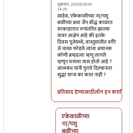
शुक्रवार, 23/09/2016
14:20
In reply to
परंतु नारळ फोडणे म्हणजे नर
साहेब, एकेकाळीच्या नर्/पशु
बळींच्या प्रथा जैन बौद्ध काळात
शाकाहारात रुपांतरित झाल्या
यावर आक्षेप आहे की इतके
दिवस पूजेमध्ये, वास्तुशांतीत वगैरे
जे नारळ फोडले त्यांना अचानक
कोणी ब्रम्हहत्या म्हणू लागले
म्हणून मनाला त्रास होतो आहे ?
आत्मबंध यांनी पुरावे दिल्यानंतर
सुद्धा मान्य का करत नाही ?
प्रतिसाद देण्यासाठी
लॉग इन करा
किंवा
स
एकेकाळीच्या
नर्/पशु
बळींच्या