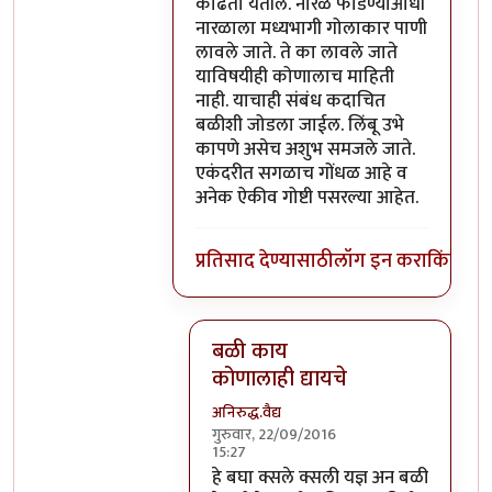
काढता येतील. नारळ फोडण्याआधी
नारळाला मध्यभागी गोलाकार पाणी
लावले जाते. ते का लावले जाते
याविषयीही कोणालाच माहिती
नाही. याचाही संबंध कदाचित
बळीशी जोडला जाईल. लिंबू उभे
कापणे असेच अशुभ समजले जाते.
एकंदरीत सगळाच गोंधळ आहे व
अनेक ऐकीव गोष्टी पसरल्या आहेत.
प्रतिसाद देण्यासाठी
लॉग इन करा
किंवा
सदस
बळी काय
कोणालाही द्यायचे
अनिरुद्ध.वैद्य
गुरुवार, 22/09/2016
15:27
In reply to
परंतु नारळ फोडणे म्हणजे नर
हे बघा क्सले क्सली यज्ञ अन बळी