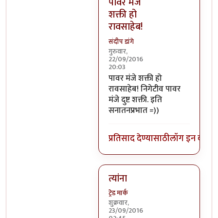
पावर मंजे
शक्ती हो
रावसाहेब!
संदीप डांगे
गुरुवार,
22/09/2016
20:03
In reply to
निगेटिव्ह पाॅवर्स?
by
बो
पावर मंजे शक्ती हो
रावसाहेब! निगेटीव पावर
मंजे दुष्ट शक्ती. इति
सनातनप्रभात =))
प्रतिसाद देण्यासाठी
लॉग इन करा
कि
त्यांना
ट्रेड मार्क
शुक्रवार,
23/09/2016