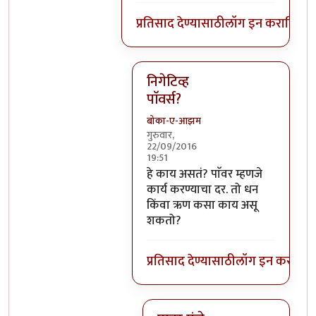
प्रतिसाद देण्यासाठी
लॉग इन करा
किंवा
स
निगेटिव्ह
पाॅवर्स?
बोका-ए-आझम
गुरुवार,
22/09/2016
19:51
In reply to
आजच्या भाषेत सांगायचं त
हे काय असतं? पाॅवर म्हणजे
कार्य करण्याचा दर. तो धन
किंवा ऋण कसा काय असू
शकतो?
प्रतिसाद देण्यासाठी
लॉग इन करा
किंव