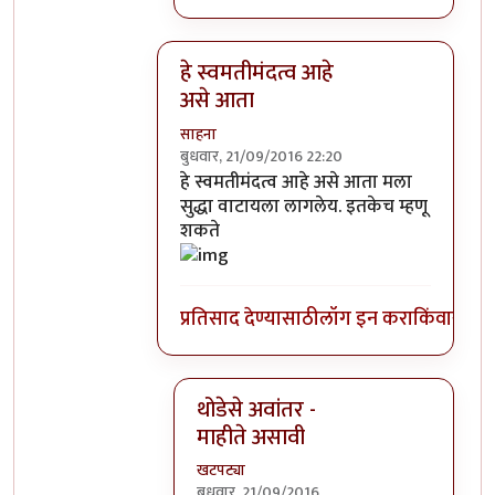
हे स्वमतीमंदत्व आहे
असे आता
साहना
बुधवार, 21/09/2016 22:20
In reply to
आत्मबंधवाल्यानी `कोहळा म्हणजे
हे स्वमतीमंदत्व आहे असे आता मला
सुद्धा वाटायला लागलेय. इतकेच म्हणू
शकते
प्रतिसाद देण्यासाठी
लॉग इन करा
किंवा
सदस्य
थोडेसे अवांतर -
माहीते असावी
खटपट्या
बुधवार, 21/09/2016