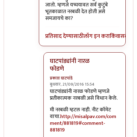
जातो. म्हणजे यच्चयावत सर्व कुटुंबे
भूतकाळात नरबळी देत होती असे
समजायचे का?
प्रतिसाद देण्यासाठी
लॉग इन करा
किंवा
सदस्य व्
घाटपांड्यांनी नारळ
फोडणे
प्रकाश घाटपांडे
बुधवार, 21/09/2016 15:54
In reply to
आत्मबंधवाल्यानी `कोहळा म्हणजे
घाटपांड्यांनी नारळ फोडणे म्हणजे
प्रतीकात्मक नरबळी असे विधान केले.
मी नरबळी म्हटल नाही. नीट कॉमेट
वाचा.
http://misalpav.com/com
ment/881819#comment-
881819