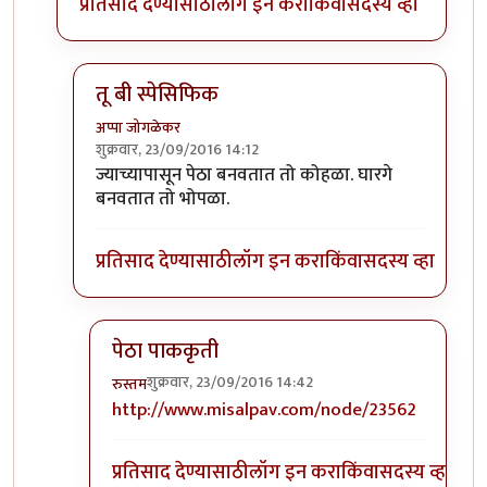
प्रतिसाद देण्यासाठी
लॉग इन करा
किंवा
सदस्य व्हा
तू बी स्पेसिफिक
अप्पा जोगळेकर
शुक्रवार, 23/09/2016 14:12
In reply to
तांबडा भोपळा टू बी स्पेसिफिक.
by
प्रचेतस
ज्याच्यापासून पेठा बनवतात तो कोहळा. घारगे
बनवतात तो भोपळा.
प्रतिसाद देण्यासाठी
लॉग इन करा
किंवा
सदस्य व्हा
पेठा पाककृती
शुक्रवार, 23/09/2016 14:42
रुस्तम
In reply to
तू बी स्पेसिफिक
by
अप्पा जोगळेकर
http://www.misalpav.com/node/23562
प्रतिसाद देण्यासाठी
लॉग इन करा
किंवा
सदस्य व्हा