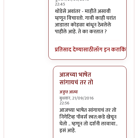
22:45
In reply to
हे स्वमतीमंदत्व आहे असे आता
b
थोडेसे अवांतर - माहीते असावी
म्हणून विचारतो. गावी काही घरांत
आडाला कोहळा बांधून ठेवलेले
पाहीले आहे. ते का करतात ?
प्रतिसाद देण्यासाठी
लॉग इन करा
किंवा
सदस
आजच्या भाषेत
सांगायचं तर तो
अत्रुप्त आत्मा
बुधवार, 21/09/2016
22:56
In reply to
थोडेसे अवांतर - माहीते असाव
आजच्या भाषेत सांगायचं तर तो
निगेटिव्ह पॉवर्स स्वत:कडे खेचून
घेतो .. म्हणून तो दर्शनी लावावा..
इसं आहे.