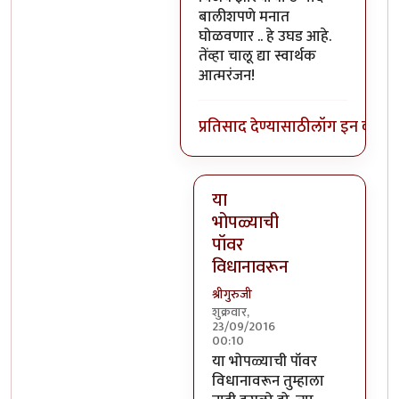
बालीशपणे मनात
घोळवणार .. हे उघड आहे.
तेंव्हा चालू द्या स्वार्थक
आत्मरंजन!
प्रतिसाद देण्यासाठी
लॉग इन करा
कि
या
भोपळ्याची
पॉवर
विधानावरून
श्रीगुरुजी
शुक्रवार,
23/09/2016
00:10
In reply to
वर सांगितलेला अर्थ 
या भोपळ्याची पॉवर
विधानावरून तुम्हाला