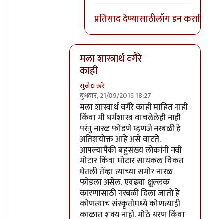
प्रतिसाद देण्यासाठी
लॉग इन करा
किंवा
स
मला शास्त्रार्थ वगैरे
काही
सुबोध खरे
बुधवार, 21/09/2016 18:27
In reply to
आत्मबंधवाल्यानी `कोहळा म्हणजे
मला शास्त्रार्थ वगैरे काही माहित नाही
किंवा मी धर्मशास्त्र वाचलेलेही नाही
परंतु नारळ फोडणे म्हणजे नरबळी हे
अतिशयोक्त आहे असे वाटते.
आपल्यापैकी बहुसंख्य लोकांनी नवी
मोटार किंवा मोटार सायकल विकत
घेतली तेंव्हा त्याच्या समोर नारळ
फोडला असेल. एवढ्या क्षुल्लक
कारणासाठी नरबळी दिला जातो हे
कोणत्याच संस्कृतीमध्ये कोणत्याही
काळात शक्य नाही. मोठे धरण किंवा