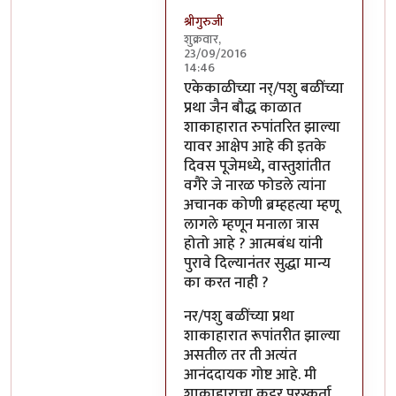
श्रीगुरुजी
शुक्रवार,
23/09/2016
14:46
In reply to
साहेब,
by
अप्पा जोगळेकर
एकेकाळीच्या नर्/पशु बळींच्या
प्रथा जैन बौद्ध काळात
शाकाहारात रुपांतरित झाल्या
यावर आक्षेप आहे की इतके
दिवस पूजेमध्ये, वास्तुशांतीत
वगैरे जे नारळ फोडले त्यांना
अचानक कोणी ब्रम्हहत्या म्हणू
लागले म्हणून मनाला त्रास
होतो आहे ? आत्मबंध यांनी
पुरावे दिल्यानंतर सुद्धा मान्य
का करत नाही ?
नर/पशु बळींच्या प्रथा
शाकाहारात रूपांतरीत झाल्या
असतील तर ती अत्यंत
आनंददायक गोष्ट आहे. मी
शाकाहाराचा कट्टर पुरस्कर्ता