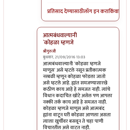
प्रतिसाद देण्यासाठी
लॉग इन करा
किंवा
सदस्य
आत्मबंधवाल्यानी
`कोहळा म्हणजे
श्रीगुरुजी
बुधवार, 21/09/2016 13:03
In reply to
आत्मबंधवाल्यानी `कोहळा म्हणजे
b
आत्मबंधवाल्यानी `कोहळा म्हणजे
माणूस` असे म्हटले नसून प्रतीकात्मक
नरबळी म्हणून कोहळा फोडला जातो
असे म्हटले आहे. ह्यांत समजण्यासारखे
कठीण काय आहे हे समजत नाही. त्यांचे
विधान कदाचित खोटे असेल पण आपला
नक्की तर्क काय आहे हे समजत नाही.
कोहळा म्हणजे माणूस असे आत्मबंद
ह्यांना वाटून घरी कोहळा आणला असता
त्याला खुर्चीवर बसवून ते चहा पाणी
विचारतील असे वाटत नाही.