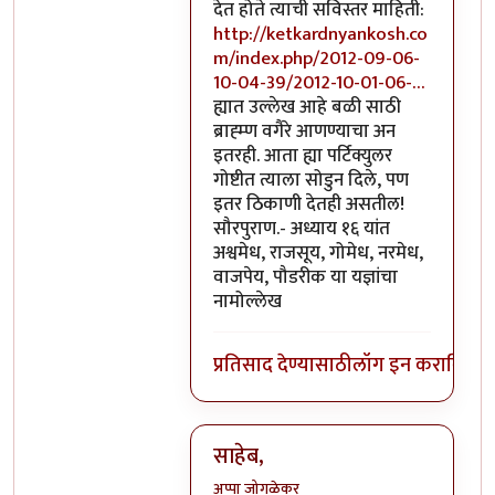
देत होते त्याची सविस्तर माहिती:
http://ketkardnyankosh.co
m/index.php/2012-09-06-
10-04-39/2012-10-01-06-…
ह्यात उल्लेख आहे बळी साठी
ब्राह्म्ण वगैरे आणण्याचा अन
इतरही. आता ह्या पर्टिक्युलर
गोष्टीत त्याला सोडुन दिले, पण
इतर ठिकाणी देतही असतील!
सौरपुराण.- अध्याय १६ यांत
अश्वमेध, राजसूय, गोमेध, नरमेध,
वाजपेय, पौडरीक या यज्ञांचा
नामोल्लेख
प्रतिसाद देण्यासाठी
लॉग इन करा
किंवा
स
साहेब,
अप्पा जोगळेकर