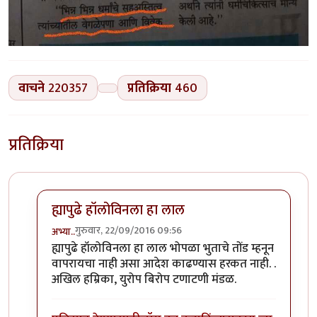
वाचने
220357
प्रतिक्रिया
460
प्रतिक्रिया
ह्यापुढे हॉलोविनला हा लाल
गुरुवार, 22/09/2016 09:56
अभ्या..
In reply to
कोहळा (Benincasa hispida)
by
डॉ सुहास म्हात्
ह्यापुढे हॉलोविनला हा लाल भोपळा भुताचे तोंड म्हनून
वापरायचा नाही असा आदेश काढण्यास हरकत नाही. .
अखिल हम्रिका, युरोप बिरोप टणाटणी मंडळ.