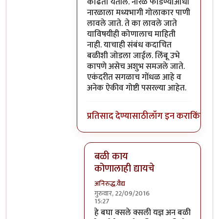
काढता येतील. नारळ फोडण्याआधी
नारळाला मध्यभागी गोलाकार पाणी
लावले जाते. ते का लावले जाते
याविषयीही कोणालाच माहिती
नाही. याचाही संबंध कदाचित
बळीशी जोडला जाईल. लिंबू उभे
कापणे असेच अशुभ समजले जाते.
एकंदरीत सगळाच गोंधळ आहे व
अनेक ऐकीव गोष्टी पसरल्या आहेत.
प्रतिसाद देण्यासाठी
लॉग इन करा
किंवा
सदस
बळी काय
कोणालाही द्यायचे
अनिरुद्ध.वैद्य
गुरुवार, 22/09/2016
15:27
In reply to
परंतु नारळ फोडणे म्हणजे नर
हे बघा क्सले क्सली यज्ञ अन बळी