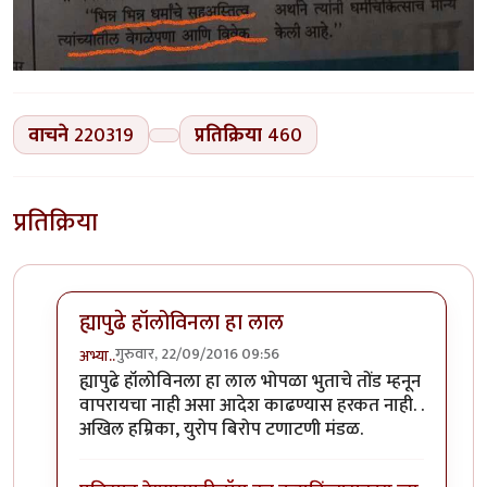
वाचने
220319
प्रतिक्रिया
460
प्रतिक्रिया
ह्यापुढे हॉलोविनला हा लाल
गुरुवार, 22/09/2016 09:56
अभ्या..
In reply to
कोहळा (Benincasa hispida)
by
डॉ सुहास म्हात्
ह्यापुढे हॉलोविनला हा लाल भोपळा भुताचे तोंड म्हनून
वापरायचा नाही असा आदेश काढण्यास हरकत नाही. .
अखिल हम्रिका, युरोप बिरोप टणाटणी मंडळ.