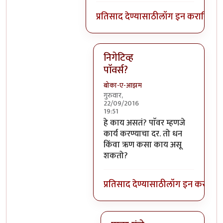
प्रतिसाद देण्यासाठी
लॉग इन करा
किंवा
स
निगेटिव्ह
पाॅवर्स?
बोका-ए-आझम
गुरुवार,
22/09/2016
19:51
In reply to
आजच्या भाषेत सांगायचं त
हे काय असतं? पाॅवर म्हणजे
कार्य करण्याचा दर. तो धन
किंवा ऋण कसा काय असू
शकतो?
प्रतिसाद देण्यासाठी
लॉग इन करा
किंव