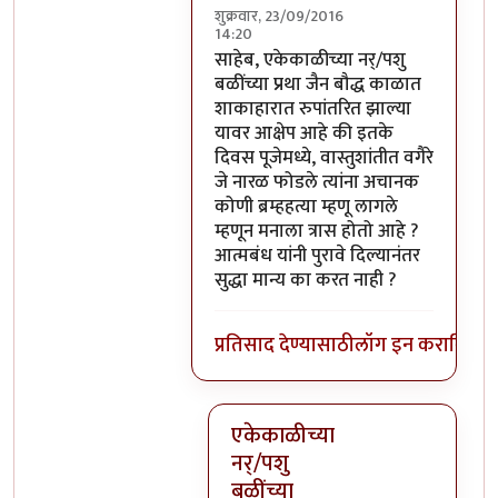
शुक्रवार, 23/09/2016
14:20
In reply to
परंतु नारळ फोडणे म्हणजे नर
साहेब, एकेकाळीच्या नर्/पशु
बळींच्या प्रथा जैन बौद्ध काळात
शाकाहारात रुपांतरित झाल्या
यावर आक्षेप आहे की इतके
दिवस पूजेमध्ये, वास्तुशांतीत वगैरे
जे नारळ फोडले त्यांना अचानक
कोणी ब्रम्हहत्या म्हणू लागले
म्हणून मनाला त्रास होतो आहे ?
आत्मबंध यांनी पुरावे दिल्यानंतर
सुद्धा मान्य का करत नाही ?
प्रतिसाद देण्यासाठी
लॉग इन करा
किंवा
स
एकेकाळीच्या
नर्/पशु
बळींच्या