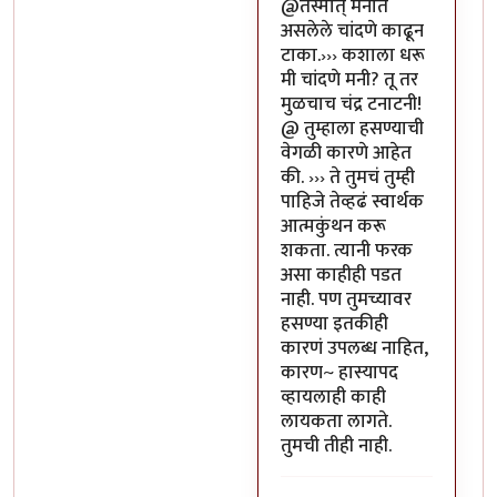
In reply to
या भोपळ्याची पॉव
@तस्मात् मनात
असलेले चांदणे काढून
टाका.››› कशाला धरू
मी चांदणे मनी? तू तर
मुळचाच चंद्र टनाटनी!
@ तुम्हाला हसण्याची
वेगळी कारणे आहेत
की. ››› ते तुमचं तुम्ही
पाहिजे तेव्हढं स्वार्थक
आत्मकुंथन करू
शकता. त्यानी फरक
असा काहीही पडत
नाही. पण तुमच्यावर
हसण्या इतकीही
कारणं उपलब्ध नाहित,
कारण~ हास्यापद
व्हायलाही काही
लायकता लागते.
तुमची तीही नाही.