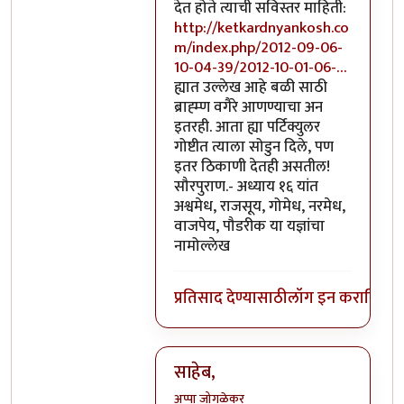
देत होते त्याची सविस्तर माहिती:
http://ketkardnyankosh.co
m/index.php/2012-09-06-
10-04-39/2012-10-01-06-…
ह्यात उल्लेख आहे बळी साठी
ब्राह्म्ण वगैरे आणण्याचा अन
इतरही. आता ह्या पर्टिक्युलर
गोष्टीत त्याला सोडुन दिले, पण
इतर ठिकाणी देतही असतील!
सौरपुराण.- अध्याय १६ यांत
अश्वमेध, राजसूय, गोमेध, नरमेध,
वाजपेय, पौडरीक या यज्ञांचा
नामोल्लेख
प्रतिसाद देण्यासाठी
लॉग इन करा
किंवा
स
साहेब,
अप्पा जोगळेकर