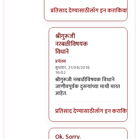
प्रतिसाद देण्यासाठी
लॉग इन करा
किंवा
सदस्य
श्रीगुरूजी
नरबळीविषयक
विधाने
प्रचेतस
बुधवार, 21/09/2016
16:02
In reply to
घाटपांड्यांनी नारळ फोडणे
by
प्
श्रीगुरूजी नरबळीविषयक विधाने
जाणीवपूर्वक दुसऱ्यांच्या माथी मारत
आहेत.
प्रतिसाद देण्यासाठी
लॉग इन करा
किंवा
सदस
Ok. Sorry.