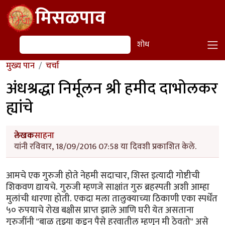
Skip to main content
मिसळपाव
शोध
शोध
मुख्य पान
चर्चा
अंधश्रद्धा निर्मूलन श्री हमीद दाभोलकर
ह्यांचे
लेखक
साहना
यांनी रविवार, 18/09/2016 07:58 या दिवशी प्रकाशित केले.
आमचे एक गुरुजी होते नेहमी सदाचार, शिस्त इत्यादी गोष्टीची
शिकवण द्यायचे. गुरुजी म्हणजे साक्षांत गुरु ब्रहस्पती अशी आम्हा
मुलांची धारणा होती. एकदा मला तालुक्याच्या ठिकाणी एका स्पर्धेंत
५० रुपयाचे रोख बक्षीस प्राप्त झाले आणि घरी येत असताना
गुरुजींनी "बाळ तुझ्या कडून पैसे हरवातील म्हणून मी ठेवतो" असे