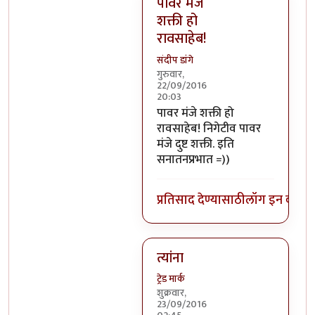
पावर मंजे
शक्ती हो
रावसाहेब!
संदीप डांगे
गुरुवार,
22/09/2016
20:03
In reply to
निगेटिव्ह पाॅवर्स?
by
बो
पावर मंजे शक्ती हो
रावसाहेब! निगेटीव पावर
मंजे दुष्ट शक्ती. इति
सनातनप्रभात =))
प्रतिसाद देण्यासाठी
लॉग इन करा
कि
त्यांना
ट्रेड मार्क
शुक्रवार,
23/09/2016