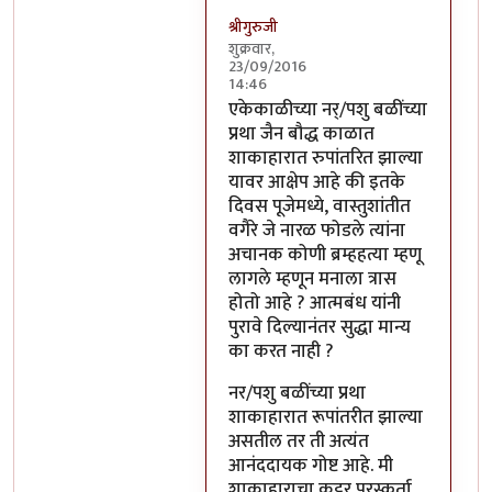
श्रीगुरुजी
शुक्रवार,
23/09/2016
14:46
In reply to
साहेब,
by
अप्पा जोगळेकर
एकेकाळीच्या नर्/पशु बळींच्या
प्रथा जैन बौद्ध काळात
शाकाहारात रुपांतरित झाल्या
यावर आक्षेप आहे की इतके
दिवस पूजेमध्ये, वास्तुशांतीत
वगैरे जे नारळ फोडले त्यांना
अचानक कोणी ब्रम्हहत्या म्हणू
लागले म्हणून मनाला त्रास
होतो आहे ? आत्मबंध यांनी
पुरावे दिल्यानंतर सुद्धा मान्य
का करत नाही ?
नर/पशु बळींच्या प्रथा
शाकाहारात रूपांतरीत झाल्या
असतील तर ती अत्यंत
आनंददायक गोष्ट आहे. मी
शाकाहाराचा कट्टर पुरस्कर्ता