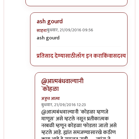
ash gourd
बुधवार, 21/09/2016 09:56
साहना
In reply to
कोहळा म्हणजे काय?
by
ईश्वरसर्वसाक्षी
ash gourd
प्रतिसाद देण्यासाठी
लॉग इन करा
किंवा
सदस्य व्हा
@आत्मबंधवाल्यानी
`कोहळा
अत्रुप्त आत्मा
बुधवार, 21/09/2016 12:23
In reply to
आत्मबंधवाल्यानी `कोहळा म्हणजे
by
स
@आत्मबंधवाल्यानी `कोहळा म्हणजे
माणूस` असे म्हटले नसून प्रतीकात्मक
नरबळी म्हणून कोहळा फोडला जातो असे
म्हटले आहे. ह्यांत समजण्यासारखे कठीण