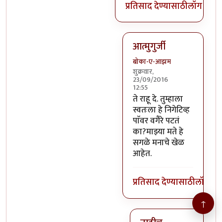
प्रतिसाद देण्यासाठी
लॉग इन क
आत्मुगुर्जी
बोका-ए-आझम
शुक्रवार,
23/09/2016
12:55
In reply to
@तस्मात् मनात 
ते राहू दे. तुम्हाला
स्वतःला हे निगेटिव्ह
पाॅवर वगैरे पटतं
का?माझ्या मते हे
सगळे मनाचे खेळ
आहेत.
प्रतिसाद देण्यासाठी
लॉग इन
↑