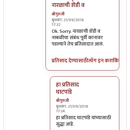
नारळाची शेंडी व
श्रीगुरुजी
बुधवार, 21/09/2016
17:22
In reply to
घाटपांड्यांनी नारळ फोडणे
by
प्
Ok. Sorry. नारळाची शेंडी व
नरबळीचा संबंध पूर्वी कानावर
पडल्याने तेच प्रतिसादात आलं.
प्रतिसाद देण्यासाठी
लॉग इन करा
किंवा
सदस
हा प्रतिसाद
घाटपांडे
श्रीगुरुजी
बुधवार, 21/09/2016
17:24
In reply to
Ok. Sorry. नारळाची शेंडी व
हा प्रतिसाद घाटपांडे यांच्यासाठी
सुद्धा आहे.