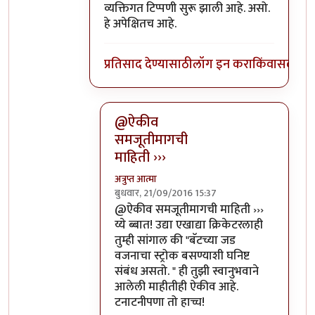
व्यक्तिगत टिप्पणी सुरू झाली आहे. असो.
हे अपेक्षितच आहे.
प्रतिसाद देण्यासाठी
लॉग इन करा
किंवा
सदस्य व्
@ऐकीव
समजूतीमागची
माहिती ›››
अत्रुप्त आत्मा
बुधवार, 21/09/2016 15:37
In reply to
ऐकीव समजूतीमागची माहिती देता
@ऐकीव समजूतीमागची माहिती ›››
य्ये ब्बात! उद्या एखाद्या क्रिकेटरलाही
तुम्ही सांगाल की "बॅटच्या जड
वजनाचा स्ट्रोक बसण्याशी घनिष्ट
संबंध असतो. " ही तुझी स्वानुभवाने
आलेली माहीतीही ऐकीव आहे.
टनाटनीपणा तो हाच्च!