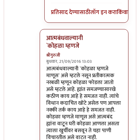
प्रतिसाद देण्यासाठी
लॉग इन करा
किंवा
सदस्य
आत्मबंधवाल्यानी
`कोहळा म्हणजे
श्रीगुरुजी
बुधवार, 21/09/2016 13:03
In reply to
आत्मबंधवाल्यानी `कोहळा म्हणजे
b
आत्मबंधवाल्यानी `कोहळा म्हणजे
माणूस` असे म्हटले नसून प्रतीकात्मक
नरबळी म्हणून कोहळा फोडला जातो
असे म्हटले आहे. ह्यांत समजण्यासारखे
कठीण काय आहे हे समजत नाही. त्यांचे
विधान कदाचित खोटे असेल पण आपला
नक्की तर्क काय आहे हे समजत नाही.
कोहळा म्हणजे माणूस असे आत्मबंद
ह्यांना वाटून घरी कोहळा आणला असता
त्याला खुर्चीवर बसवून ते चहा पाणी
विचारतील असे वाटत नाही.