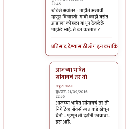
22:45
In reply to
हे स्वमतीमंदत्व आहे असे आता
b
थोडेसे अवांतर - माहीते असावी
म्हणून विचारतो. गावी काही घरांत
आडाला कोहळा बांधून ठेवलेले
पाहीले आहे. ते का करतात ?
प्रतिसाद देण्यासाठी
लॉग इन करा
किंवा
सदस
आजच्या भाषेत
सांगायचं तर तो
अत्रुप्त आत्मा
बुधवार, 21/09/2016
22:56
In reply to
थोडेसे अवांतर - माहीते असाव
आजच्या भाषेत सांगायचं तर तो
निगेटिव्ह पॉवर्स स्वत:कडे खेचून
घेतो .. म्हणून तो दर्शनी लावावा..
इसं आहे.