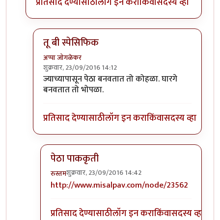
प्रतिसाद देण्यासाठी
लॉग इन करा
किंवा
सदस्य व्हा
तू बी स्पेसिफिक
अप्पा जोगळेकर
शुक्रवार, 23/09/2016 14:12
In reply to
तांबडा भोपळा टू बी स्पेसिफिक.
by
प्रचेतस
ज्याच्यापासून पेठा बनवतात तो कोहळा. घारगे
बनवतात तो भोपळा.
प्रतिसाद देण्यासाठी
लॉग इन करा
किंवा
सदस्य व्हा
पेठा पाककृती
शुक्रवार, 23/09/2016 14:42
रुस्तम
In reply to
तू बी स्पेसिफिक
by
अप्पा जोगळेकर
http://www.misalpav.com/node/23562
प्रतिसाद देण्यासाठी
लॉग इन करा
किंवा
सदस्य व्हा