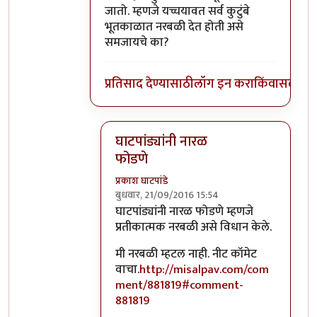
जातो. म्हणजे यच्चयावत सर्व कुटुंबे
भूतकाळात नरबळी देत होती असे
समजायचे का?
प्रतिसाद देण्यासाठी
लॉग इन करा
किंवा
सदस्य व्
घाटपांड्यांनी नारळ
फोडणे
प्रकाश घाटपांडे
बुधवार, 21/09/2016 15:54
In reply to
आत्मबंधवाल्यानी `कोहळा म्हणजे
घाटपांड्यांनी नारळ फोडणे म्हणजे
प्रतीकात्मक नरबळी असे विधान केले.
मी नरबळी म्हटल नाही. नीट कॉमेट
वाचा.
http://misalpav.com/com
ment/881819#comment-
881819