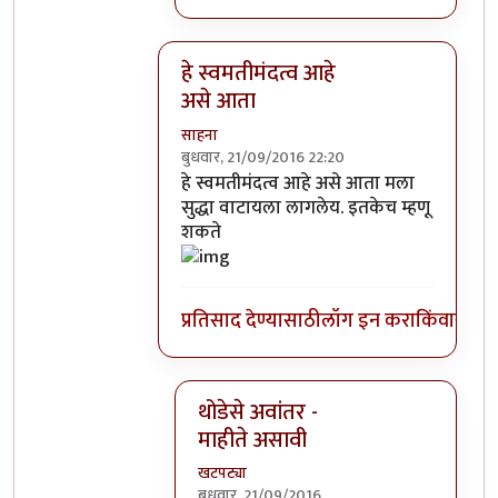
हे स्वमतीमंदत्व आहे
असे आता
साहना
बुधवार, 21/09/2016 22:20
In reply to
आत्मबंधवाल्यानी `कोहळा म्हणजे
हे स्वमतीमंदत्व आहे असे आता मला
सुद्धा वाटायला लागलेय. इतकेच म्हणू
शकते
प्रतिसाद देण्यासाठी
लॉग इन करा
किंवा
सदस्य
थोडेसे अवांतर -
माहीते असावी
खटपट्या
बुधवार, 21/09/2016