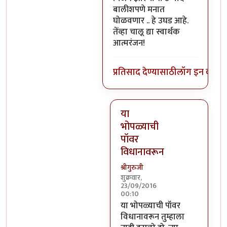
बालीशपणे मनात
घोळवणार .. हे उघड आहे.
तेंव्हा चालू द्या स्वार्थक
आत्मरंजन!
प्रतिसाद देण्यासाठी
लॉग इन करा
कि
या
भोपळ्याची
पॉवर
विधानावरून
श्रीगुरुजी
शुक्रवार,
23/09/2016
00:10
In reply to
वर सांगितलेला अर्थ 
या भोपळ्याची पॉवर
विधानावरून तुम्हाला