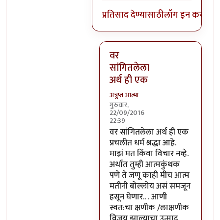
प्रतिसाद देण्यासाठी
लॉग इन करा
किंव
वर
सांगितलेला
अर्थ ही एक
अत्रुप्त आत्मा
गुरुवार,
22/09/2016
22:39
In reply to
आजच्या भाषेत सांगायचं
वर सांगितलेला अर्थ ही एक
प्रचलीत धर्म श्रद्धा आहे.
माझं मत किंवा विचार नव्हे.
अर्थात तुम्ही आत्मकुंथक
पणे ते जणू काही मीच आत्म
मतीनी बोल्लोय असं समजून
हसून घेणार.. . आणी
स्वत:चा क्षणीक /लाक्षणीक
विजय झाल्याचा उन्माद