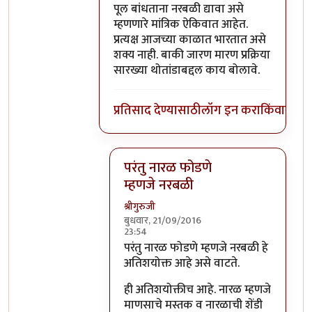
पूल बांधताना नरबळी द्यावा असे
म्हणणारे मांत्रिक ऐकिवात आहेत.
प्रत्यक्ष आजच्या काळात भारतात असे
शक्य नाही. बाकी जारण मारण प्रक्रिया
सारख्या थोतांडाबद्दल काय बोलावे.
प्रतिसाद देण्यासाठी
लॉग इन करा
किंवा
सदस्य
परंतु नारळ फोडणे
म्हणजे नरबळी
श्रीगुरुजी
बुधवार, 21/09/2016
23:54
In reply to
मला शास्त्रार्थ वगैरे काही
by
सुब
परंतु नारळ फोडणे म्हणजे नरबळी हे
अतिशयोक्त आहे असे वाटते.
ही अतिशयोक्तीच आहे. नारळ म्हणजे
माणसाचे मस्तक व नारळाची शेंडी