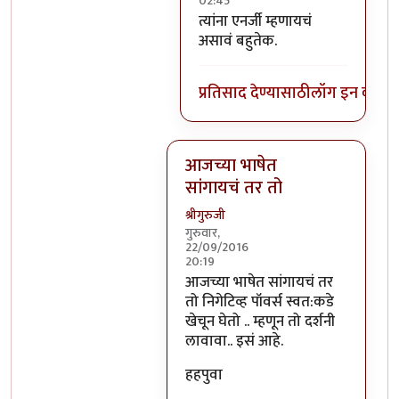
02:45
In reply to
निगेटिव्ह पाॅवर्स?
by
बो
त्यांना एनर्जी म्हणायचं
असावं बहुतेक.
प्रतिसाद देण्यासाठी
लॉग इन करा
कि
आजच्या भाषेत
सांगायचं तर तो
श्रीगुरुजी
गुरुवार,
22/09/2016
20:19
In reply to
आजच्या भाषेत सांगायचं त
आजच्या भाषेत सांगायचं तर
तो निगेटिव्ह पॉवर्स स्वत:कडे
खेचून घेतो .. म्हणून तो दर्शनी
लावावा.. इसं आहे.
हहपुवा