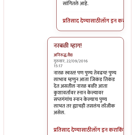
सांगितले आहे.
प्रतिसाद देण्यासाठी
लॉग इन करा
किंव
नरबळी म्हाग!
अनिरुद्ध.वैद्य
गुरुवार, 22/09/2016
15:17
In reply to
मला शास्त्रार्थ वगैरे काही
by
सुब
नारळ स्वस्त! पण पुण्य तेवढच! पुण्य
लाभाव म्हणुन आता जिकंड तिकंड
देत असतील नारळ बळी! आता
कुशावर्तावर स्नान केल्यावर
सप्तगंगांच स्नान केल्याच पुण्य
लाभत तर ह्याचही तसलंच लॉजीक
असेल.
प्रतिसाद देण्यासाठी
लॉग इन करा
किंवा
सदस