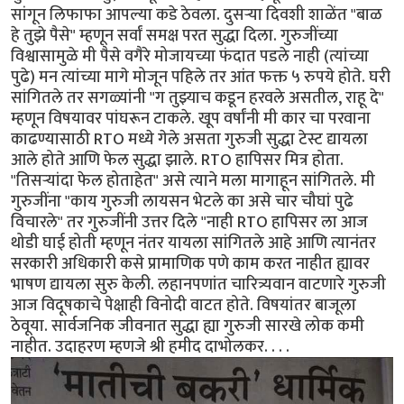
सांगून लिफाफा आपल्या कडे ठेवला. दुसऱ्या दिवशी शाळेंत "बाळ
हे तुझे पैसे" म्हणून सर्वां समक्ष परत सुद्धा दिला. गुरुजींच्या
विश्वासामुळे मी पैसे वगैरे मोजायच्या फंदात पडले नाही (त्यांच्या
पुढे) मन त्यांच्या मागे मोजून पहिले तर आंत फक्त ५ रुपये होते. घरी
सांगितले तर सगळ्यांनी "ग तुझ्याच कडून हरवले असतील, राहू दे"
म्हणून विषयावर पांघरून टाकले. खूप वर्षांनी मी कार चा परवाना
काढण्यासाठी RTO मध्ये गेले असता गुरुजी सुद्धा टेस्ट द्यायला
आले होते आणि फेल सुद्धा झाले. RTO हापिसर मित्र होता.
"तिसऱ्यांदा फेल होताहेत" असे त्याने मला मागाहून सांगितले. मी
गुरुजींना "काय गुरुजी लायसन भेटले का असे चार चौघां पुढे
विचारले" तर गुरुजींनी उत्तर दिले "नाही RTO हापिसर ला आज
थोडी घाई होती म्हणून नंतर यायला सांगितले आहे आणि त्यानंतर
सरकारी अधिकारी कसे प्रामाणिक पणे काम करत नाहीत ह्यावर
भाषण द्यायला सुरु केली. लहानपणांत चारित्र्यवान वाटणारे गुरुजी
आज विदूषकाचे पेक्षाही विनोदी वाटत होते. विषयांतर बाजूला
ठेवूया. सार्वजनिक जीवनात सुद्धा ह्या गुरुजी सारखे लोक कमी
नाहीत. उदाहरण म्हणजे श्री हमीद दाभोलकर. . . .