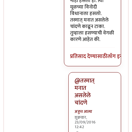
नाही हसलो हो. त्या
मूळच्या विनोदी
विधानाला हसलो.
तस्मात् मनात असलेले
चांदणे काढून टाका.
तुम्हाला हसण्याची वेगळी
कारणे आहेत की.
प्रतिसाद देण्यासाठी
लॉग इन कर
@तस्मात्
मनात
असलेले
चांदणे
अत्रुप्त आत्मा
शुक्रवार,
23/09/2016
12:42