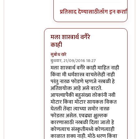
प्रतिसाद देण्यासाठी
लॉग इन करा
किंवा
स
मला शास्त्रार्थ वगैरे
काही
सुबोध खरे
बुधवार, 21/09/2016 18:27
In reply to
आत्मबंधवाल्यानी `कोहळा म्हणजे
मला शास्त्रार्थ वगैरे काही माहित नाही
किंवा मी धर्मशास्त्र वाचलेलेही नाही
परंतु नारळ फोडणे म्हणजे नरबळी हे
अतिशयोक्त आहे असे वाटते.
आपल्यापैकी बहुसंख्य लोकांनी नवी
मोटार किंवा मोटार सायकल विकत
घेतली तेंव्हा त्याच्या समोर नारळ
फोडला असेल. एवढ्या क्षुल्लक
कारणासाठी नरबळी दिला जातो हे
कोणत्याच संस्कृतीमध्ये कोणत्याही
काळात शक्य नाही. मोठे धरण किंवा