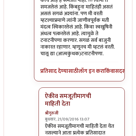
काय आहे हे समजत नाही. ››› त्यांना ते
समजलेलं आहे. किंबहुना माहितंही असतं
असलं सगळं अश्यांना. पण मी वरती
म्हटल्याप्रमाणे त्यांनी जाणीवपूर्वक मती
मंदत्व स्विकारलेलं आहे. किंवा स्वखुषिनी
अंधत्व पत्करलेलं आहे. त्यामुळे ते
टनाटनीपणा करणार. सगळं सर्व बाजुनी
नाकारत रहाणार. म्हणूनच मी म्हटलं वरती.
चालू द्या (आत्मकुंथक)टनाटनीपणा.
प्रतिसाद देण्यासाठी
लॉग इन करा
किंवा
सदस्य व्हा
ऐकीव समजूतीमागची
माहिती देता
श्रीगुरुजी
बुधवार, 21/09/2016 13:07
In reply to
@आत्मबंधवाल्यानी `कोहळा
by
अत्र
ऐकीव समजूतीमागची माहिती देता येत
नसल्याने आता प्रत्येक प्रतिसादात