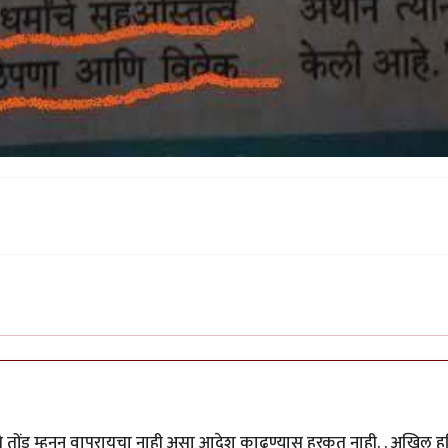
da)
by
डॉ सुहास म्हात्रे
चे तोंड म्हनून वापरायचा नाही असा आदेश काढण्यास हरकत नाही. . अखिल हम