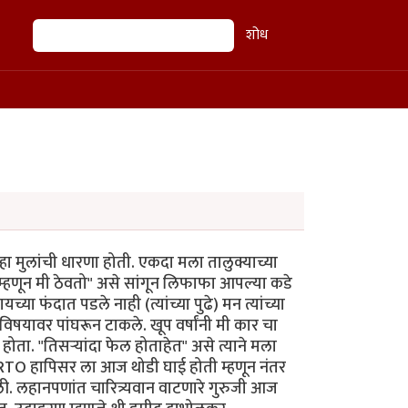
शोध
शोध
म्हा मुलांची धारणा होती. एकदा मला तालुक्याच्या
ल म्हणून मी ठेवतो" असे सांगून लिफाफा आपल्या कडे
यच्या फंदात पडले नाही (त्यांच्या पुढे) मन त्यांच्या
विषयावर पांघरून टाकले. खूप वर्षांनी मी कार चा
होता. "तिसऱ्यांदा फेल होताहेत" असे त्याने मला
ाही RTO हापिसर ला आज थोडी घाई होती म्हणून नंतर
ी. लहानपणांत चारित्र्यवान वाटणारे गुरुजी आज