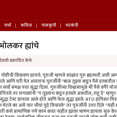
चर्चा
कविता
पाककृती
भटकंती
ाभोलकर ह्यांचे
िवशी प्रकाशित केले.
ोष्टीची शिकवण द्यायचे. गुरुजी म्हणजे साक्षांत गुरु ब्रहस्पती अशी आ
्त झाले आणि घरी येत असताना गुरुजींनी "बाळ तुझ्या कडून पैसे हरवाती
सर्वां समक्ष परत सुद्धा दिला. गुरुजींच्या विश्वासामुळे मी पैसे वगैरे मोजा
ांगितले तर सगळ्यांनी "ग तुझ्याच कडून हरवले असतील, राहू दे" म्हणून 
द्धा टेस्ट द्यायला आले होते आणि फेल सुद्धा झाले. RTO हापिसर मित्र 
 भेटले का असे चार चौघां पुढे विचारले" तर गुरुजींनी उत्तर दिले "न
 कसे प्रामाणिक पणे काम करत नाहीत ह्यावर भाषण द्यायला सुरु केल