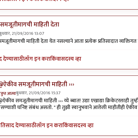
समजूतीमागची माहिती देता
बुधवार, 21/09/2016 13:07
ly to
@आत्मबंधवाल्यानी `कोहळा
by
अत्रुप्त आत्मा
जूतीमागची माहिती देता येत नसल्याने आता प्रत्येक प्रतिसादात व्यक्तिगत ट
द देण्यासाठी
लॉग इन करा
किंवा
सदस्य व्हा
@ऐकीव समजूतीमागची माहिती ›››
बुधवार, 21/09/2016 15:37
त्रुप्त आत्मा
n reply to
ऐकीव समजूतीमागची माहिती देता
by
श्रीगुरुजी
ऐकीव समजूतीमागची माहिती ››› य्ये ब्बात! उद्या एखाद्या क्रिकेटरलाही तुम्
सण्याशी घनिष्ट संबंध असतो. " ही तुझी स्वानुभवाने आलेली माहीतीही ऐकीव
्रतिसाद देण्यासाठी
लॉग इन करा
किंवा
सदस्य व्हा