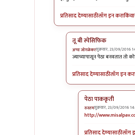
प्रतिसाद देण्यासाठी
लॉग इन करा
किंवा
तू बी स्पेसिफिक
शुक्रवार, 23/09/2016 1
अप्पा जोगळेकर
In reply to
तांबडा भोपळा टू बी स
ज्याच्यापासून पेठा बनवतात तो क
प्रतिसाद देण्यासाठी
लॉग इन कर
पेठा पाककृती
शुक्रवार, 23/09/2016 14
रुस्तम
In reply to
तू बी स्पेसिफ
http://www.misalpav.
प्रतिसाद देण्यासाठी
लॉग 