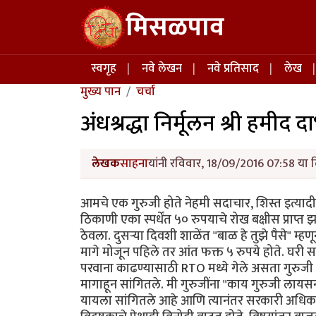
Skip to main content
मिसळपाव
Main navigation
स्वगृह
नवे लेखन
नवे प्रतिसाद
लेख
मुख्य पान
चर्चा
अंधश्रद्धा निर्मूलन श्री हमीद द
लेखक
साहना
यांनी रविवार, 18/09/2016 07:58 या द
आमचे एक गुरुजी होते नेहमी सदाचार, शिस्त इत्यादी ग
ठिकाणी एका स्पर्धेंत ५० रुपयाचे रोख बक्षीस प्राप
ठेवला. दुसऱ्या दिवशी शाळेंत "बाळ हे तुझे पैसे" म्हणून 
मागे मोजून पहिले तर आंत फक्त ५ रुपये होते. घरी स
परवाना काढण्यासाठी RTO मध्ये गेले असता गुरुजी सु
मागाहून सांगितले. मी गुरुजींना "काय गुरुजी लायसन
यायला सांगितले आहे आणि त्यानंतर सरकारी अधिकारी