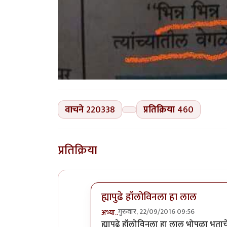
वाचने
220338
प्रतिक्रिया
460
प्रतिक्रिया
ह्यापुढे हॉलोविनला हा लाल
गुरुवार, 22/09/2016 09:56
अभ्या..
In reply to
कोहळा (Benincasa hispi
ह्यापुढे हॉलोविनला हा लाल भोपळा भुता