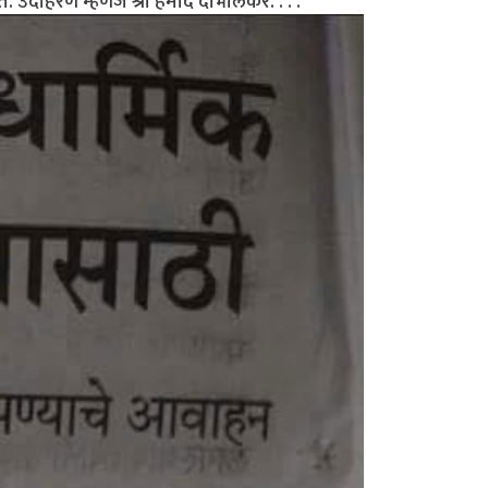
त. उदाहरण म्हणजे श्री हमीद दाभोलकर. . . .