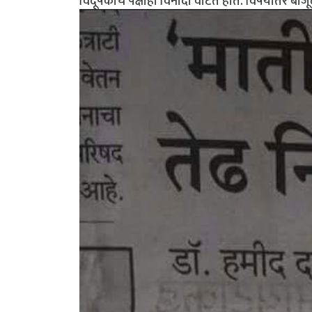
विदूषकाचे पेक्षाही विनोदी वाटत होते. विषयांतर बाज