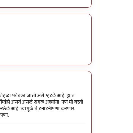
ोहळा फोडला जातो असे म्हटले आहे. ह्यांत
हितंही असतं असलं सगळं अश्यांना. पण मी वरती
त्करलेलं आहे. त्यामुळे ते टनाटनीपणा करणार.
ीपणा.