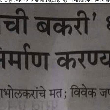
ूला ठेवूया. सार्वजनिक जीवनात सुद्धा ह्या गुरुजी सारखे लोक कमी नाही