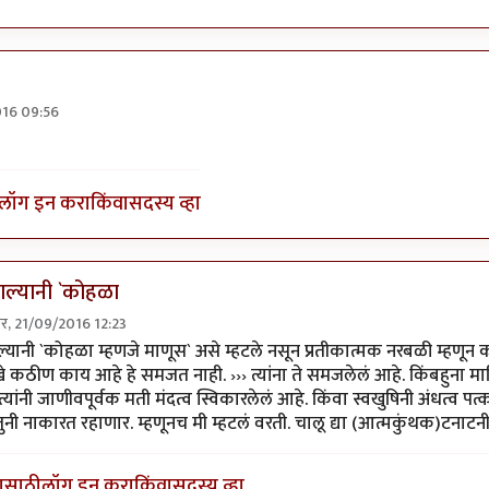
016 09:56
म्हणजे काय?
by
ईश्वरसर्वसाक्षी
लॉग इन करा
किंवा
सदस्य व्हा
ल्यानी `कोहळा
ार, 21/09/2016 12:23
त्मबंधवाल्यानी `कोहळा म्हणजे
by
साहना
ानी `कोहळा म्हणजे माणूस` असे म्हटले नसून प्रतीकात्मक नरबळी म्हणून क
कठीण काय आहे हे समजत नाही. ››› त्यांना ते समजलेलं आहे. किंबहुना मा
े त्यांनी जाणीवपूर्वक मती मंदत्व स्विकारलेलं आहे. किंवा स्वखुषिनी अंधत्व प
ुनी नाकारत रहाणार. म्हणूनच मी म्हटलं वरती. चालू द्या (आत्मकुंथक)टनाटन
यासाठी
लॉग इन करा
किंवा
सदस्य व्हा