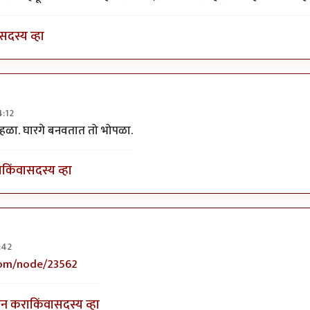
सदस्य व्हा
4:12
्पेसिफिक.
by
प्रचेतस
ोहळा. घारगे बनवतात तो भोपळा.
ा
किंवा
सदस्य व्हा
:42
िक
by
अप्पा जोगळेकर
com/node/23562
इन करा
किंवा
सदस्य व्हा