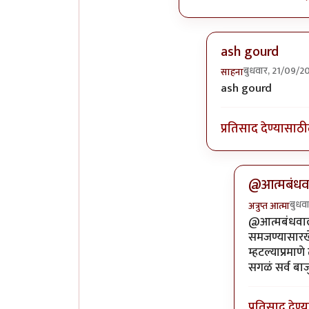
ash gourd
बुधवार, 21/09/2
साहना
In reply to
कोहळा 
ash gourd
प्रतिसाद देण्यासाठी
@आत्मबंधवा
बुधव
अत्रुप्त आत्मा
In reply to
आ
@आत्मबंधवाल्य
समजण्यासारखे 
म्हटल्याप्रमाण
सगळं सर्व बाज
प्रतिसाद देण्