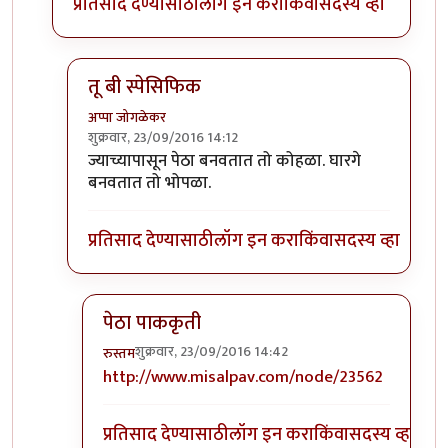
प्रतिसाद देण्यासाठी
लॉग इन करा
किंवा
सदस्य व्हा
तू बी स्पेसिफिक
अप्पा जोगळेकर
शुक्रवार, 23/09/2016 14:12
In reply to
तांबडा भोपळा टू बी स्पेसिफिक.
by
प्रचेतस
ज्याच्यापासून पेठा बनवतात तो कोहळा. घारगे
बनवतात तो भोपळा.
प्रतिसाद देण्यासाठी
लॉग इन करा
किंवा
सदस्य व्हा
पेठा पाककृती
शुक्रवार, 23/09/2016 14:42
रुस्तम
In reply to
तू बी स्पेसिफिक
by
अप्पा जोगळेकर
http://www.misalpav.com/node/23562
प्रतिसाद देण्यासाठी
लॉग इन करा
किंवा
सदस्य व्हा