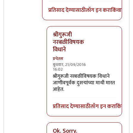
प्रतिसाद देण्यासाठी
लॉग इन करा
किंवा
सदस्य
श्रीगुरूजी
नरबळीविषयक
विधाने
प्रचेतस
बुधवार, 21/09/2016
16:02
In reply to
घाटपांड्यांनी नारळ फोडणे
by
प्
श्रीगुरूजी नरबळीविषयक विधाने
जाणीवपूर्वक दुसऱ्यांच्या माथी मारत
आहेत.
प्रतिसाद देण्यासाठी
लॉग इन करा
किंवा
सदस
Ok. Sorry.