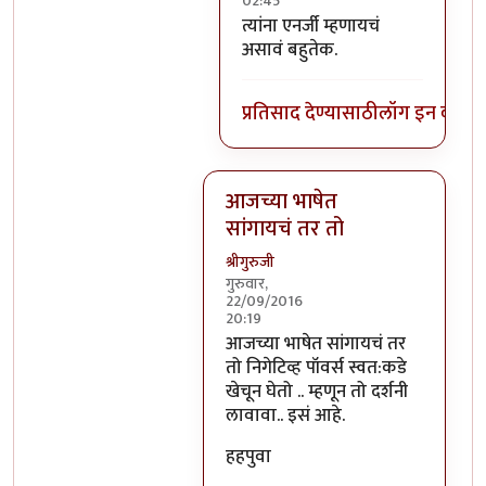
02:45
In reply to
निगेटिव्ह पाॅवर्स?
by
बो
त्यांना एनर्जी म्हणायचं
असावं बहुतेक.
प्रतिसाद देण्यासाठी
लॉग इन करा
कि
आजच्या भाषेत
सांगायचं तर तो
श्रीगुरुजी
गुरुवार,
22/09/2016
20:19
In reply to
आजच्या भाषेत सांगायचं त
आजच्या भाषेत सांगायचं तर
तो निगेटिव्ह पॉवर्स स्वत:कडे
खेचून घेतो .. म्हणून तो दर्शनी
लावावा.. इसं आहे.
हहपुवा