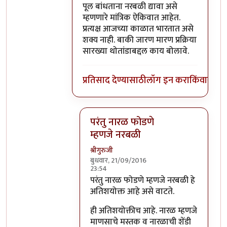
पूल बांधताना नरबळी द्यावा असे
म्हणणारे मांत्रिक ऐकिवात आहेत.
प्रत्यक्ष आजच्या काळात भारतात असे
शक्य नाही. बाकी जारण मारण प्रक्रिया
सारख्या थोतांडाबद्दल काय बोलावे.
प्रतिसाद देण्यासाठी
लॉग इन करा
किंवा
सदस्य
परंतु नारळ फोडणे
म्हणजे नरबळी
श्रीगुरुजी
बुधवार, 21/09/2016
23:54
In reply to
मला शास्त्रार्थ वगैरे काही
by
सुब
परंतु नारळ फोडणे म्हणजे नरबळी हे
अतिशयोक्त आहे असे वाटते.
ही अतिशयोक्तीच आहे. नारळ म्हणजे
माणसाचे मस्तक व नारळाची शेंडी