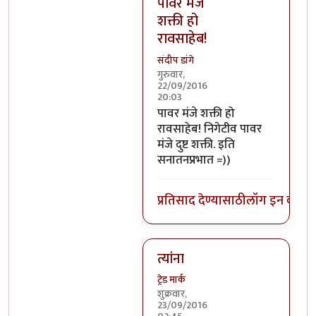
पावर मंजे
शक्ती हो
रावसाहेब!
संदीप डांगे
गुरुवार,
22/09/2016
20:03
In reply to
निगेटिव्ह पाॅवर्स?
by
बो
पावर मंजे शक्ती हो
रावसाहेब! निगेटीव पावर
मंजे दुष्ट शक्ती. इति
सनातनप्रभात =))
प्रतिसाद देण्यासाठी
लॉग इन करा
कि
त्यांना
ट्रेड मार्क
शुक्रवार,
23/09/2016