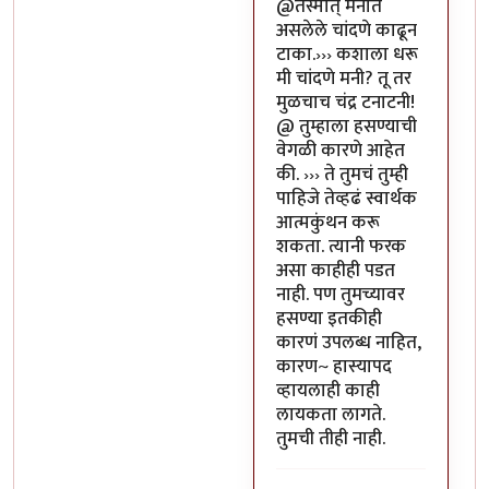
In reply to
या भोपळ्याची पॉव
@तस्मात् मनात
असलेले चांदणे काढून
टाका.››› कशाला धरू
मी चांदणे मनी? तू तर
मुळचाच चंद्र टनाटनी!
@ तुम्हाला हसण्याची
वेगळी कारणे आहेत
की. ››› ते तुमचं तुम्ही
पाहिजे तेव्हढं स्वार्थक
आत्मकुंथन करू
शकता. त्यानी फरक
असा काहीही पडत
नाही. पण तुमच्यावर
हसण्या इतकीही
कारणं उपलब्ध नाहित,
कारण~ हास्यापद
व्हायलाही काही
लायकता लागते.
तुमची तीही नाही.