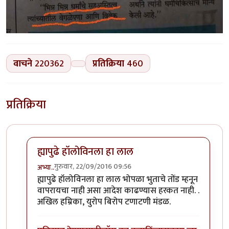
वाचने
220362
प्रतिक्रिया
460
प्रतिक्रिया
ह्यापुढे हॉलोविनला हा लाल
गुरुवार, 22/09/2016 09:56
अभ्या..
In reply to
कोहळा (Benincasa hispida)
by
डॉ सुहास म्हात्
ह्यापुढे हॉलोविनला हा लाल भोपळा भुताचे तोंड म्हनून
वापरायचा नाही असा आदेश काढण्यास हरकत नाही. .
अखिल हम्रिका, युरोप बिरोप टणाटणी मंडळ.