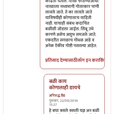
काढता येतील. नारळ फोडण्याआधी
नारळाला मध्यभागी गोलाकार पाणी
लावले जाते. ते का लावले जाते
याविषयीही कोणालाच माहिती
नाही. याचाही संबंध कदाचित
बळीशी जोडला जाईल. लिंबू उभे
कापणे असेच अशुभ समजले जाते.
एकंदरीत सगळाच गोंधळ आहे व
अनेक ऐकीव गोष्टी पसरल्या आहेत.
प्रतिसाद देण्यासाठी
लॉग इन करा
किंवा
सदस
बळी काय
कोणालाही द्यायचे
अनिरुद्ध.वैद्य
गुरुवार, 22/09/2016
15:27
In reply to
परंतु नारळ फोडणे म्हणजे नर
हे बघा क्सले क्सली यज्ञ अन बळी