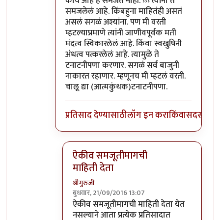
काय आहे हे समजत नाही. ››› त्यांना ते
समजलेलं आहे. किंबहुना माहितंही असतं
असलं सगळं अश्यांना. पण मी वरती
म्हटल्याप्रमाणे त्यांनी जाणीवपूर्वक मती
मंदत्व स्विकारलेलं आहे. किंवा स्वखुषिनी
अंधत्व पत्करलेलं आहे. त्यामुळे ते
टनाटनीपणा करणार. सगळं सर्व बाजुनी
नाकारत रहाणार. म्हणूनच मी म्हटलं वरती.
चालू द्या (आत्मकुंथक)टनाटनीपणा.
प्रतिसाद देण्यासाठी
लॉग इन करा
किंवा
सदस्य व्हा
ऐकीव समजूतीमागची
माहिती देता
श्रीगुरुजी
बुधवार, 21/09/2016 13:07
In reply to
@आत्मबंधवाल्यानी `कोहळा
by
अत्र
ऐकीव समजूतीमागची माहिती देता येत
नसल्याने आता प्रत्येक प्रतिसादात