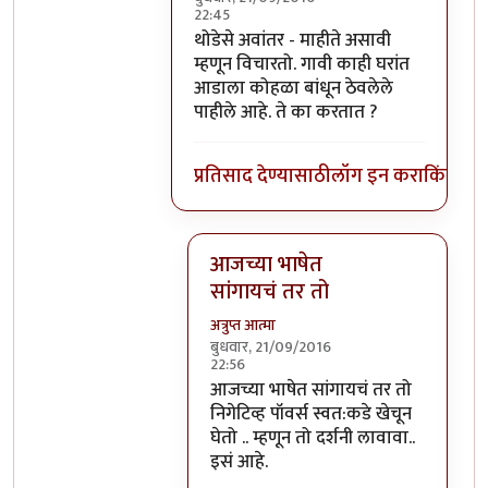
22:45
In reply to
हे स्वमतीमंदत्व आहे असे आता
b
थोडेसे अवांतर - माहीते असावी
म्हणून विचारतो. गावी काही घरांत
आडाला कोहळा बांधून ठेवलेले
पाहीले आहे. ते का करतात ?
प्रतिसाद देण्यासाठी
लॉग इन करा
किंवा
सदस
आजच्या भाषेत
सांगायचं तर तो
अत्रुप्त आत्मा
बुधवार, 21/09/2016
22:56
In reply to
थोडेसे अवांतर - माहीते असाव
आजच्या भाषेत सांगायचं तर तो
निगेटिव्ह पॉवर्स स्वत:कडे खेचून
घेतो .. म्हणून तो दर्शनी लावावा..
इसं आहे.