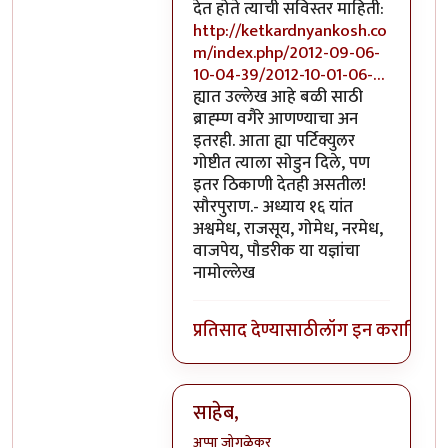
देत होते त्याची सविस्तर माहिती:
http://ketkardnyankosh.co
m/index.php/2012-09-06-
10-04-39/2012-10-01-06-…
ह्यात उल्लेख आहे बळी साठी
ब्राह्म्ण वगैरे आणण्याचा अन
इतरही. आता ह्या पर्टिक्युलर
गोष्टीत त्याला सोडुन दिले, पण
इतर ठिकाणी देतही असतील!
सौरपुराण.- अध्याय १६ यांत
अश्वमेध, राजसूय, गोमेध, नरमेध,
वाजपेय, पौडरीक या यज्ञांचा
नामोल्लेख
प्रतिसाद देण्यासाठी
लॉग इन करा
किंवा
स
साहेब,
अप्पा जोगळेकर