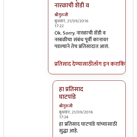
नारळाची शेंडी व
श्रीगुरुजी
बुधवार, 21/09/2016
17:22
In reply to
घाटपांड्यांनी नारळ फोडणे
by
प्
Ok. Sorry. नारळाची शेंडी व
नरबळीचा संबंध पूर्वी कानावर
पडल्याने तेच प्रतिसादात आलं.
प्रतिसाद देण्यासाठी
लॉग इन करा
किंवा
सदस
हा प्रतिसाद
घाटपांडे
श्रीगुरुजी
बुधवार, 21/09/2016
17:24
In reply to
Ok. Sorry. नारळाची शेंडी व
हा प्रतिसाद घाटपांडे यांच्यासाठी
सुद्धा आहे.