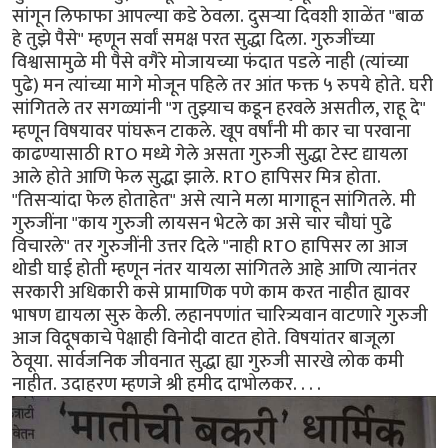
सांगून लिफाफा आपल्या कडे ठेवला. दुसऱ्या दिवशी शाळेंत "बाळ
हे तुझे पैसे" म्हणून सर्वां समक्ष परत सुद्धा दिला. गुरुजींच्या
विश्वासामुळे मी पैसे वगैरे मोजायच्या फंदात पडले नाही (त्यांच्या
पुढे) मन त्यांच्या मागे मोजून पहिले तर आंत फक्त ५ रुपये होते. घरी
सांगितले तर सगळ्यांनी "ग तुझ्याच कडून हरवले असतील, राहू दे"
म्हणून विषयावर पांघरून टाकले. खूप वर्षांनी मी कार चा परवाना
काढण्यासाठी RTO मध्ये गेले असता गुरुजी सुद्धा टेस्ट द्यायला
आले होते आणि फेल सुद्धा झाले. RTO हापिसर मित्र होता.
"तिसऱ्यांदा फेल होताहेत" असे त्याने मला मागाहून सांगितले. मी
गुरुजींना "काय गुरुजी लायसन भेटले का असे चार चौघां पुढे
विचारले" तर गुरुजींनी उत्तर दिले "नाही RTO हापिसर ला आज
थोडी घाई होती म्हणून नंतर यायला सांगितले आहे आणि त्यानंतर
सरकारी अधिकारी कसे प्रामाणिक पणे काम करत नाहीत ह्यावर
भाषण द्यायला सुरु केली. लहानपणांत चारित्र्यवान वाटणारे गुरुजी
आज विदूषकाचे पेक्षाही विनोदी वाटत होते. विषयांतर बाजूला
ठेवूया. सार्वजनिक जीवनात सुद्धा ह्या गुरुजी सारखे लोक कमी
नाहीत. उदाहरण म्हणजे श्री हमीद दाभोलकर. . . .