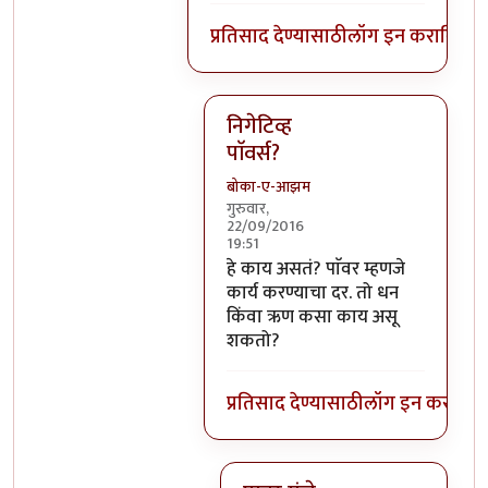
प्रतिसाद देण्यासाठी
लॉग इन करा
किंवा
स
निगेटिव्ह
पाॅवर्स?
बोका-ए-आझम
गुरुवार,
22/09/2016
19:51
In reply to
आजच्या भाषेत सांगायचं त
हे काय असतं? पाॅवर म्हणजे
कार्य करण्याचा दर. तो धन
किंवा ऋण कसा काय असू
शकतो?
प्रतिसाद देण्यासाठी
लॉग इन करा
किंव