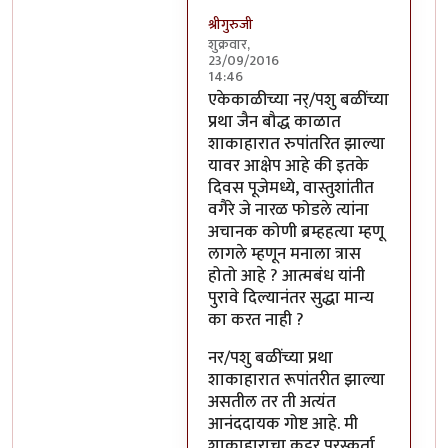
श्रीगुरुजी
शुक्रवार,
23/09/2016
14:46
In reply to
साहेब,
by
अप्पा जोगळेकर
एकेकाळीच्या नर्/पशु बळींच्या
प्रथा जैन बौद्ध काळात
शाकाहारात रुपांतरित झाल्या
यावर आक्षेप आहे की इतके
दिवस पूजेमध्ये, वास्तुशांतीत
वगैरे जे नारळ फोडले त्यांना
अचानक कोणी ब्रम्हहत्या म्हणू
लागले म्हणून मनाला त्रास
होतो आहे ? आत्मबंध यांनी
पुरावे दिल्यानंतर सुद्धा मान्य
का करत नाही ?
नर/पशु बळींच्या प्रथा
शाकाहारात रूपांतरीत झाल्या
असतील तर ती अत्यंत
आनंददायक गोष्ट आहे. मी
शाकाहाराचा कट्टर पुरस्कर्ता