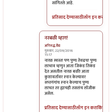
सांगितले आहे.
प्रतिसाद देण्यासाठी
लॉग इन करा
किंव
नरबळी म्हाग!
अनिरुद्ध.वैद्य
गुरुवार, 22/09/2016
15:17
In reply to
मला शास्त्रार्थ वगैरे काही
by
सुब
नारळ स्वस्त! पण पुण्य तेवढच! पुण्य
लाभाव म्हणुन आता जिकंड तिकंड
देत असतील नारळ बळी! आता
कुशावर्तावर स्नान केल्यावर
सप्तगंगांच स्नान केल्याच पुण्य
लाभत तर ह्याचही तसलंच लॉजीक
असेल.
प्रतिसाद देण्यासाठी
लॉग इन करा
किंवा
सदस