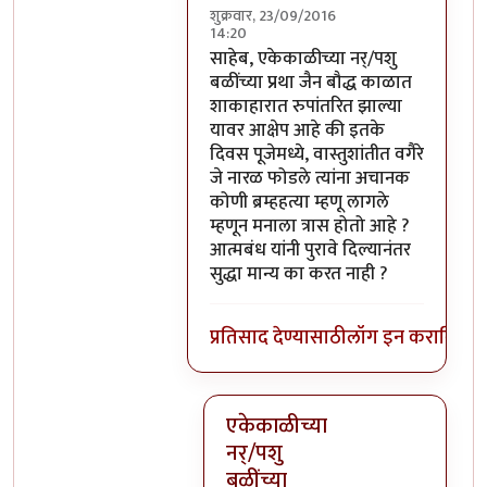
शुक्रवार, 23/09/2016
14:20
In reply to
परंतु नारळ फोडणे म्हणजे नर
साहेब, एकेकाळीच्या नर्/पशु
बळींच्या प्रथा जैन बौद्ध काळात
शाकाहारात रुपांतरित झाल्या
यावर आक्षेप आहे की इतके
दिवस पूजेमध्ये, वास्तुशांतीत वगैरे
जे नारळ फोडले त्यांना अचानक
कोणी ब्रम्हहत्या म्हणू लागले
म्हणून मनाला त्रास होतो आहे ?
आत्मबंध यांनी पुरावे दिल्यानंतर
सुद्धा मान्य का करत नाही ?
प्रतिसाद देण्यासाठी
लॉग इन करा
किंवा
स
एकेकाळीच्या
नर्/पशु
बळींच्या