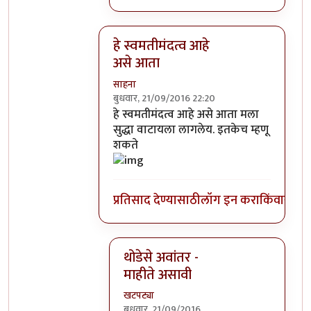
हे स्वमतीमंदत्व आहे
असे आता
साहना
बुधवार, 21/09/2016 22:20
In reply to
आत्मबंधवाल्यानी `कोहळा म्हणजे
हे स्वमतीमंदत्व आहे असे आता मला
सुद्धा वाटायला लागलेय. इतकेच म्हणू
शकते
प्रतिसाद देण्यासाठी
लॉग इन करा
किंवा
सदस्य
थोडेसे अवांतर -
माहीते असावी
खटपट्या
बुधवार, 21/09/2016