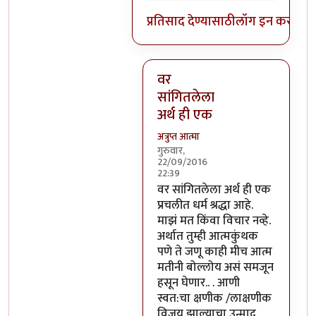
प्रतिसाद देण्यासाठी
लॉग इन करा
किंव
वर
सांगितलेला
अर्थ ही एक
अत्रुप्त आत्मा
गुरुवार,
22/09/2016
22:39
In reply to
आजच्या भाषेत सांगायचं
वर सांगितलेला अर्थ ही एक
प्रचलीत धर्म श्रद्धा आहे.
माझं मत किंवा विचार नव्हे.
अर्थात तुम्ही आत्मकुंथक
पणे ते जणू काही मीच आत्म
मतीनी बोल्लोय असं समजून
हसून घेणार.. . आणी
स्वत:चा क्षणीक /लाक्षणीक
विजय झाल्याचा उन्माद