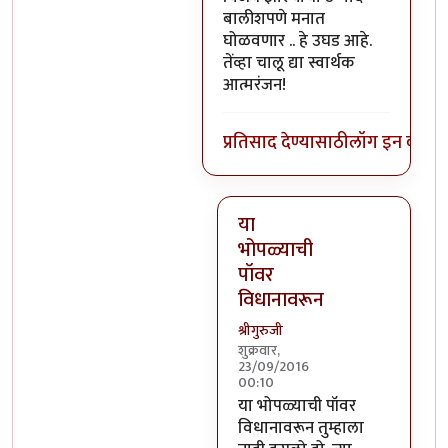
बालीशपणे मनात
घोळवणार .. हे उघड आहे.
तेंव्हा चालू द्या स्वार्थक
आत्मरंजन!
प्रतिसाद देण्यासाठी
लॉग इन करा
कि
या
भोपळ्याची
पॉवर
विधानावरून
श्रीगुरुजी
शुक्रवार,
23/09/2016
00:10
In reply to
वर सांगितलेला अर्थ 
या भोपळ्याची पॉवर
विधानावरून तुम्हाला