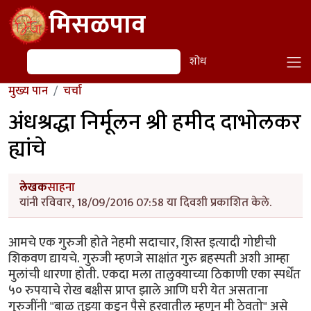
Skip to main content
मिसळपाव
शोध
शोध
मुख्य पान
चर्चा
अंधश्रद्धा निर्मूलन श्री हमीद दाभोलकर
ह्यांचे
लेखक
साहना
यांनी रविवार, 18/09/2016 07:58 या दिवशी प्रकाशित केले.
आमचे एक गुरुजी होते नेहमी सदाचार, शिस्त इत्यादी गोष्टीची
शिकवण द्यायचे. गुरुजी म्हणजे साक्षांत गुरु ब्रहस्पती अशी आम्हा
मुलांची धारणा होती. एकदा मला तालुक्याच्या ठिकाणी एका स्पर्धेंत
५० रुपयाचे रोख बक्षीस प्राप्त झाले आणि घरी येत असताना
गुरुजींनी "बाळ तुझ्या कडून पैसे हरवातील म्हणून मी ठेवतो" असे