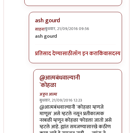
ash gourd
बुधवार, 21/09/2016 09:56
साहना
In reply to
कोहळा म्हणजे काय?
by
ईश्वरसर्वसाक्षी
ash gourd
प्रतिसाद देण्यासाठी
लॉग इन करा
किंवा
सदस्य व्हा
@आत्मबंधवाल्यानी
`कोहळा
अत्रुप्त आत्मा
बुधवार, 21/09/2016 12:23
In reply to
आत्मबंधवाल्यानी `कोहळा म्हणजे
by
स
@आत्मबंधवाल्यानी `कोहळा म्हणजे
माणूस` असे म्हटले नसून प्रतीकात्मक
नरबळी म्हणून कोहळा फोडला जातो असे
म्हटले आहे. ह्यांत समजण्यासारखे कठीण