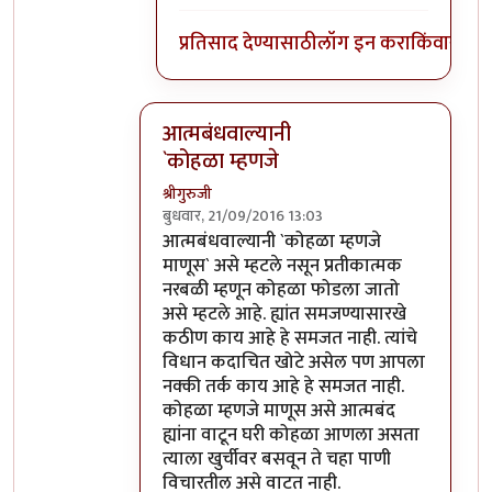
प्रतिसाद देण्यासाठी
लॉग इन करा
किंवा
सदस्य
आत्मबंधवाल्यानी
`कोहळा म्हणजे
श्रीगुरुजी
बुधवार, 21/09/2016 13:03
In reply to
आत्मबंधवाल्यानी `कोहळा म्हणजे
b
आत्मबंधवाल्यानी `कोहळा म्हणजे
माणूस` असे म्हटले नसून प्रतीकात्मक
नरबळी म्हणून कोहळा फोडला जातो
असे म्हटले आहे. ह्यांत समजण्यासारखे
कठीण काय आहे हे समजत नाही. त्यांचे
विधान कदाचित खोटे असेल पण आपला
नक्की तर्क काय आहे हे समजत नाही.
कोहळा म्हणजे माणूस असे आत्मबंद
ह्यांना वाटून घरी कोहळा आणला असता
त्याला खुर्चीवर बसवून ते चहा पाणी
विचारतील असे वाटत नाही.