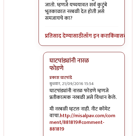
जातो. म्हणजे यच्चयावत सर्व कुटुंबे
भूतकाळात नरबळी देत होती असे
समजायचे का?
प्रतिसाद देण्यासाठी
लॉग इन करा
किंवा
सदस्य व्
घाटपांड्यांनी नारळ
फोडणे
प्रकाश घाटपांडे
बुधवार, 21/09/2016 15:54
In reply to
आत्मबंधवाल्यानी `कोहळा म्हणजे
घाटपांड्यांनी नारळ फोडणे म्हणजे
प्रतीकात्मक नरबळी असे विधान केले.
मी नरबळी म्हटल नाही. नीट कॉमेट
वाचा.
http://misalpav.com/com
ment/881819#comment-
881819