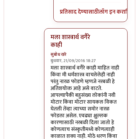
प्रतिसाद देण्यासाठी
लॉग इन करा
किंवा
स
मला शास्त्रार्थ वगैरे
काही
सुबोध खरे
बुधवार, 21/09/2016 18:27
In reply to
आत्मबंधवाल्यानी `कोहळा म्हणजे
मला शास्त्रार्थ वगैरे काही माहित नाही
किंवा मी धर्मशास्त्र वाचलेलेही नाही
परंतु नारळ फोडणे म्हणजे नरबळी हे
अतिशयोक्त आहे असे वाटते.
आपल्यापैकी बहुसंख्य लोकांनी नवी
मोटार किंवा मोटार सायकल विकत
घेतली तेंव्हा त्याच्या समोर नारळ
फोडला असेल. एवढ्या क्षुल्लक
कारणासाठी नरबळी दिला जातो हे
कोणत्याच संस्कृतीमध्ये कोणत्याही
काळात शक्य नाही. मोठे धरण किंवा