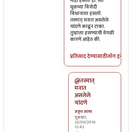
नाही हसलो हो. त्या
मूळच्या विनोदी
विधानाला हसलो.
तस्मात् मनात असलेले
चांदणे काढून टाका.
तुम्हाला हसण्याची वेगळी
कारणे आहेत की.
प्रतिसाद देण्यासाठी
लॉग इन कर
@तस्मात्
मनात
असलेले
चांदणे
अत्रुप्त आत्मा
शुक्रवार,
23/09/2016
12:42