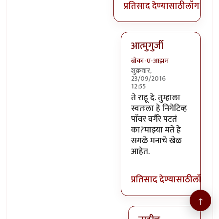
प्रतिसाद देण्यासाठी
लॉग इन क
आत्मुगुर्जी
बोका-ए-आझम
शुक्रवार,
23/09/2016
12:55
In reply to
@तस्मात् मनात 
ते राहू दे. तुम्हाला
स्वतःला हे निगेटिव्ह
पाॅवर वगैरे पटतं
का?माझ्या मते हे
सगळे मनाचे खेळ
आहेत.
प्रतिसाद देण्यासाठी
लॉग इन
↑