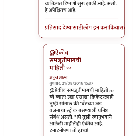
व्यक्तिगत टिप्पणी सुरू झाली आहे. असो.
हे अपेक्षितच आहे.
प्रतिसाद देण्यासाठी
लॉग इन करा
किंवा
सदस्य व्
@ऐकीव
समजूतीमागची
माहिती ›››
अत्रुप्त आत्मा
बुधवार, 21/09/2016 15:37
In reply to
ऐकीव समजूतीमागची माहिती देता
@ऐकीव समजूतीमागची माहिती ›››
य्ये ब्बात! उद्या एखाद्या क्रिकेटरलाही
तुम्ही सांगाल की "बॅटच्या जड
वजनाचा स्ट्रोक बसण्याशी घनिष्ट
संबंध असतो. " ही तुझी स्वानुभवाने
आलेली माहीतीही ऐकीव आहे.
टनाटनीपणा तो हाच्च!