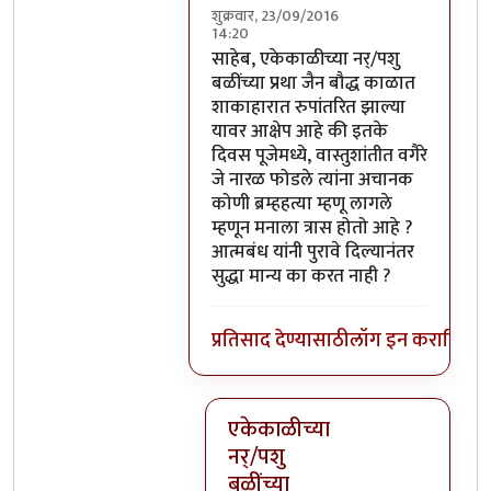
शुक्रवार, 23/09/2016
14:20
In reply to
परंतु नारळ फोडणे म्हणजे नर
साहेब, एकेकाळीच्या नर्/पशु
बळींच्या प्रथा जैन बौद्ध काळात
शाकाहारात रुपांतरित झाल्या
यावर आक्षेप आहे की इतके
दिवस पूजेमध्ये, वास्तुशांतीत वगैरे
जे नारळ फोडले त्यांना अचानक
कोणी ब्रम्हहत्या म्हणू लागले
म्हणून मनाला त्रास होतो आहे ?
आत्मबंध यांनी पुरावे दिल्यानंतर
सुद्धा मान्य का करत नाही ?
प्रतिसाद देण्यासाठी
लॉग इन करा
किंवा
स
एकेकाळीच्या
नर्/पशु
बळींच्या