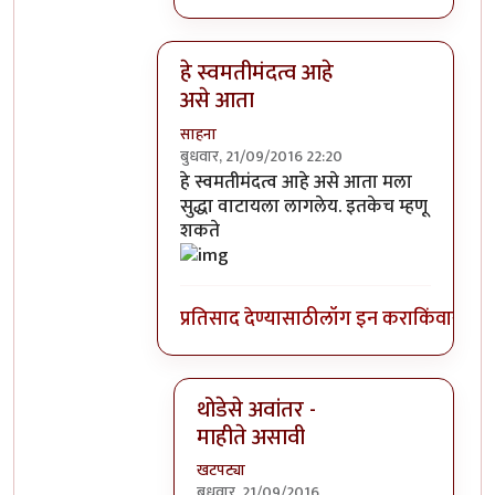
हे स्वमतीमंदत्व आहे
असे आता
साहना
बुधवार, 21/09/2016 22:20
In reply to
आत्मबंधवाल्यानी `कोहळा म्हणजे
हे स्वमतीमंदत्व आहे असे आता मला
सुद्धा वाटायला लागलेय. इतकेच म्हणू
शकते
प्रतिसाद देण्यासाठी
लॉग इन करा
किंवा
सदस्य
थोडेसे अवांतर -
माहीते असावी
खटपट्या
बुधवार, 21/09/2016