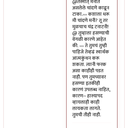
In reply to
या भोपळ्याची पॉव
@तस्मात् मनात
असलेले चांदणे काढून
टाका.››› कशाला धरू
मी चांदणे मनी? तू तर
मुळचाच चंद्र टनाटनी!
@ तुम्हाला हसण्याची
वेगळी कारणे आहेत
की. ››› ते तुमचं तुम्ही
पाहिजे तेव्हढं स्वार्थक
आत्मकुंथन करू
शकता. त्यानी फरक
असा काहीही पडत
नाही. पण तुमच्यावर
हसण्या इतकीही
कारणं उपलब्ध नाहित,
कारण~ हास्यापद
व्हायलाही काही
लायकता लागते.
तुमची तीही नाही.