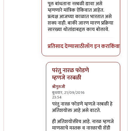
पूल बांधताना नरबळी द्यावा असे
म्हणणारे मांत्रिक ऐकिवात आहेत.
प्रत्यक्ष आजच्या काळात भारतात असे
शक्य नाही. बाकी जारण मारण प्रक्रिया
सारख्या थोतांडाबद्दल काय बोलावे.
प्रतिसाद देण्यासाठी
लॉग इन करा
किंवा
सदस्य
परंतु नारळ फोडणे
म्हणजे नरबळी
श्रीगुरुजी
बुधवार, 21/09/2016
23:54
In reply to
मला शास्त्रार्थ वगैरे काही
by
सुब
परंतु नारळ फोडणे म्हणजे नरबळी हे
अतिशयोक्त आहे असे वाटते.
ही अतिशयोक्तीच आहे. नारळ म्हणजे
माणसाचे मस्तक व नारळाची शेंडी