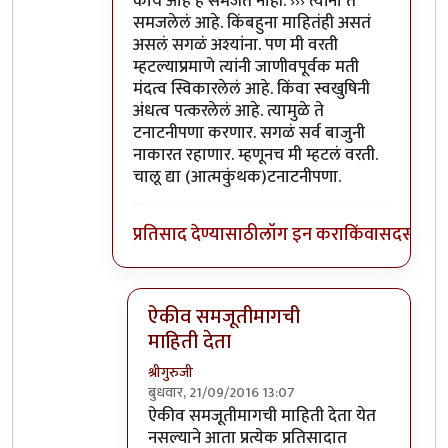
काय आहे हे समजत नाही. ››› त्यांना ते
समजलेलं आहे. किंबहुना माहितंही असतं
असलं सगळं अश्यांना. पण मी वरती
म्हटल्याप्रमाणे त्यांनी जाणीवपूर्वक मती
मंदत्व स्विकारलेलं आहे. किंवा स्वखुषिनी
अंधत्व पत्करलेलं आहे. त्यामुळे ते
टनाटनीपणा करणार. सगळं सर्व बाजुनी
नाकारत रहाणार. म्हणूनच मी म्हटलं वरती.
चालू द्या (आत्मकुंथक)टनाटनीपणा.
प्रतिसाद देण्यासाठी
लॉग इन करा
किंवा
सदस्य व्हा
ऐकीव समजूतीमागची
माहिती देता
श्रीगुरुजी
बुधवार, 21/09/2016 13:07
In reply to
@आत्मबंधवाल्यानी `कोहळा
by
अत्र
ऐकीव समजूतीमागची माहिती देता येत
नसल्याने आता प्रत्येक प्रतिसादात