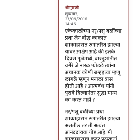
श्रीगुरुजी
शुक्रवार,
23/09/2016
14:46
In reply to
साहेब,
by
अप्पा जोगळेकर
एकेकाळीच्या नर्/पशु बळींच्या
प्रथा जैन बौद्ध काळात
शाकाहारात रुपांतरित झाल्या
यावर आक्षेप आहे की इतके
दिवस पूजेमध्ये, वास्तुशांतीत
वगैरे जे नारळ फोडले त्यांना
अचानक कोणी ब्रम्हहत्या म्हणू
लागले म्हणून मनाला त्रास
होतो आहे ? आत्मबंध यांनी
पुरावे दिल्यानंतर सुद्धा मान्य
का करत नाही ?
नर/पशु बळींच्या प्रथा
शाकाहारात रूपांतरीत झाल्या
असतील तर ती अत्यंत
आनंददायक गोष्ट आहे. मी
शाकाहाराचा कट्टर पुरस्कर्ता