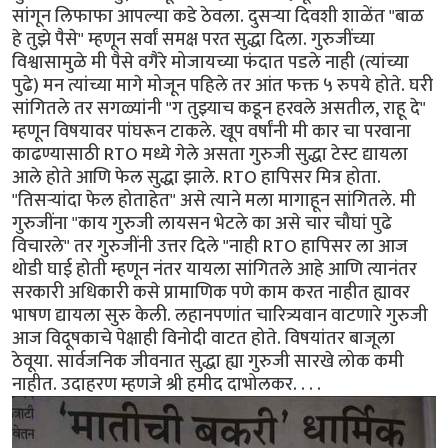
सांगून लिफाफा आपल्या कडे ठेवला. दुसऱ्या दिवशी शाळेंत "बाळ
हे तुझे पैसे" म्हणून सर्वां समक्ष परत सुद्धा दिला. गुरुजींच्या
विश्वासामुळे मी पैसे वगैरे मोजायच्या फंदात पडले नाही (त्यांच्या
पुढे) मन त्यांच्या मागे मोजून पहिले तर आंत फक्त ५ रुपये होते. घरी
सांगितले तर सगळ्यांनी "ग तुझ्याच कडून हरवले असतील, राहू दे"
म्हणून विषयावर पांघरून टाकले. खूप वर्षांनी मी कार चा परवाना
काढण्यासाठी RTO मध्ये गेले असता गुरुजी सुद्धा टेस्ट द्यायला
आले होते आणि फेल सुद्धा झाले. RTO हापिसर मित्र होता.
"तिसऱ्यांदा फेल होताहेत" असे त्याने मला मागाहून सांगितले. मी
गुरुजींना "काय गुरुजी लायसन भेटले का असे चार चौघां पुढे
विचारले" तर गुरुजींनी उत्तर दिले "नाही RTO हापिसर ला आज
थोडी घाई होती म्हणून नंतर यायला सांगितले आहे आणि त्यानंतर
सरकारी अधिकारी कसे प्रामाणिक पणे काम करत नाहीत ह्यावर
भाषण द्यायला सुरु केली. लहानपणांत चारित्र्यवान वाटणारे गुरुजी
आज विदूषकाचे पेक्षाही विनोदी वाटत होते. विषयांतर बाजूला
ठेवूया. सार्वजनिक जीवनात सुद्धा ह्या गुरुजी सारखे लोक कमी
नाहीत. उदाहरण म्हणजे श्री हमीद दाभोलकर. . . .