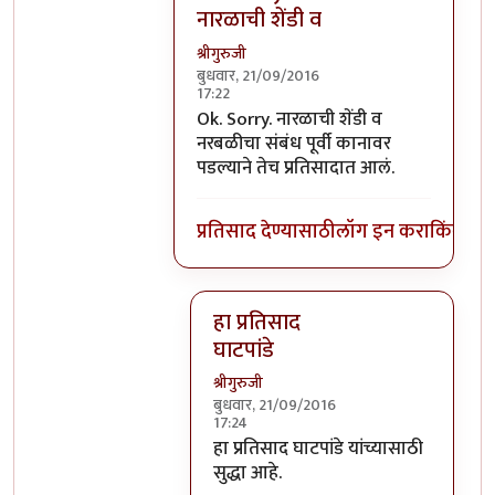
नारळाची शेंडी व
श्रीगुरुजी
बुधवार, 21/09/2016
17:22
In reply to
घाटपांड्यांनी नारळ फोडणे
by
प्
Ok. Sorry. नारळाची शेंडी व
नरबळीचा संबंध पूर्वी कानावर
पडल्याने तेच प्रतिसादात आलं.
प्रतिसाद देण्यासाठी
लॉग इन करा
किंवा
सदस
हा प्रतिसाद
घाटपांडे
श्रीगुरुजी
बुधवार, 21/09/2016
17:24
In reply to
Ok. Sorry. नारळाची शेंडी व
हा प्रतिसाद घाटपांडे यांच्यासाठी
सुद्धा आहे.