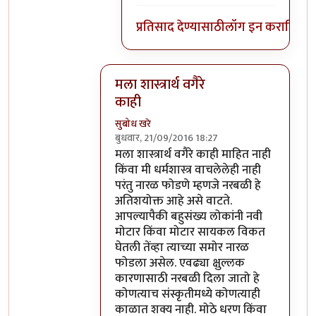
प्रतिसाद देण्यासाठी
लॉग इन करा
किंवा
स
मला शास्त्रार्थ वगैरे
काही
सुबोध खरे
बुधवार, 21/09/2016 18:27
In reply to
आत्मबंधवाल्यानी `कोहळा म्हणजे
मला शास्त्रार्थ वगैरे काही माहित नाही
किंवा मी धर्मशास्त्र वाचलेलेही नाही
परंतु नारळ फोडणे म्हणजे नरबळी हे
अतिशयोक्त आहे असे वाटते.
आपल्यापैकी बहुसंख्य लोकांनी नवी
मोटार किंवा मोटार सायकल विकत
घेतली तेंव्हा त्याच्या समोर नारळ
फोडला असेल. एवढ्या क्षुल्लक
कारणासाठी नरबळी दिला जातो हे
कोणत्याच संस्कृतीमध्ये कोणत्याही
काळात शक्य नाही. मोठे धरण किंवा