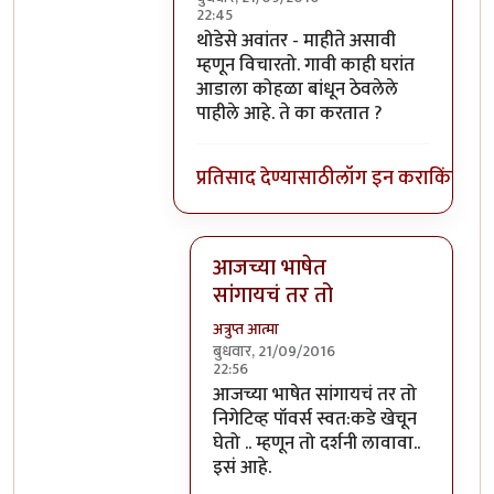
22:45
In reply to
हे स्वमतीमंदत्व आहे असे आता
b
थोडेसे अवांतर - माहीते असावी
म्हणून विचारतो. गावी काही घरांत
आडाला कोहळा बांधून ठेवलेले
पाहीले आहे. ते का करतात ?
प्रतिसाद देण्यासाठी
लॉग इन करा
किंवा
सदस
आजच्या भाषेत
सांगायचं तर तो
अत्रुप्त आत्मा
बुधवार, 21/09/2016
22:56
In reply to
थोडेसे अवांतर - माहीते असाव
आजच्या भाषेत सांगायचं तर तो
निगेटिव्ह पॉवर्स स्वत:कडे खेचून
घेतो .. म्हणून तो दर्शनी लावावा..
इसं आहे.