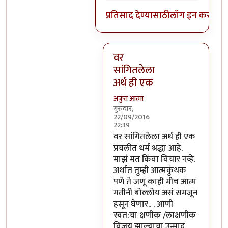
प्रतिसाद देण्यासाठी
लॉग इन करा
किंव
वर
सांगितलेला
अर्थ ही एक
अत्रुप्त आत्मा
गुरुवार,
22/09/2016
22:39
In reply to
आजच्या भाषेत सांगायचं
वर सांगितलेला अर्थ ही एक
प्रचलीत धर्म श्रद्धा आहे.
माझं मत किंवा विचार नव्हे.
अर्थात तुम्ही आत्मकुंथक
पणे ते जणू काही मीच आत्म
मतीनी बोल्लोय असं समजून
हसून घेणार.. . आणी
स्वत:चा क्षणीक /लाक्षणीक
विजय झाल्याचा उन्माद