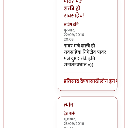
पावर मंजे
शक्ती हो
रावसाहेब!
संदीप डांगे
गुरुवार,
22/09/2016
20:03
In reply to
निगेटिव्ह पाॅवर्स?
by
बो
पावर मंजे शक्ती हो
रावसाहेब! निगेटीव पावर
मंजे दुष्ट शक्ती. इति
सनातनप्रभात =))
प्रतिसाद देण्यासाठी
लॉग इन करा
कि
त्यांना
ट्रेड मार्क
शुक्रवार,
23/09/2016