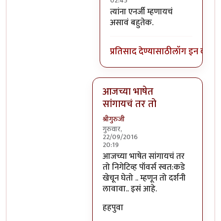
02:45
In reply to
निगेटिव्ह पाॅवर्स?
by
बो
त्यांना एनर्जी म्हणायचं
असावं बहुतेक.
प्रतिसाद देण्यासाठी
लॉग इन करा
कि
आजच्या भाषेत
सांगायचं तर तो
श्रीगुरुजी
गुरुवार,
22/09/2016
20:19
In reply to
आजच्या भाषेत सांगायचं त
आजच्या भाषेत सांगायचं तर
तो निगेटिव्ह पॉवर्स स्वत:कडे
खेचून घेतो .. म्हणून तो दर्शनी
लावावा.. इसं आहे.
हहपुवा