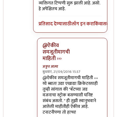
व्यक्तिगत टिप्पणी सुरू झाली आहे. असो.
हे अपेक्षितच आहे.
प्रतिसाद देण्यासाठी
लॉग इन करा
किंवा
सदस्य व्
@ऐकीव
समजूतीमागची
माहिती ›››
अत्रुप्त आत्मा
बुधवार, 21/09/2016 15:37
In reply to
ऐकीव समजूतीमागची माहिती देता
@ऐकीव समजूतीमागची माहिती ›››
य्ये ब्बात! उद्या एखाद्या क्रिकेटरलाही
तुम्ही सांगाल की "बॅटच्या जड
वजनाचा स्ट्रोक बसण्याशी घनिष्ट
संबंध असतो. " ही तुझी स्वानुभवाने
आलेली माहीतीही ऐकीव आहे.
टनाटनीपणा तो हाच्च!