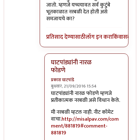
जातो. म्हणजे यच्चयावत सर्व कुटुंबे
भूतकाळात नरबळी देत होती असे
समजायचे का?
प्रतिसाद देण्यासाठी
लॉग इन करा
किंवा
सदस्य व्
घाटपांड्यांनी नारळ
फोडणे
प्रकाश घाटपांडे
बुधवार, 21/09/2016 15:54
In reply to
आत्मबंधवाल्यानी `कोहळा म्हणजे
घाटपांड्यांनी नारळ फोडणे म्हणजे
प्रतीकात्मक नरबळी असे विधान केले.
मी नरबळी म्हटल नाही. नीट कॉमेट
वाचा.
http://misalpav.com/com
ment/881819#comment-
881819