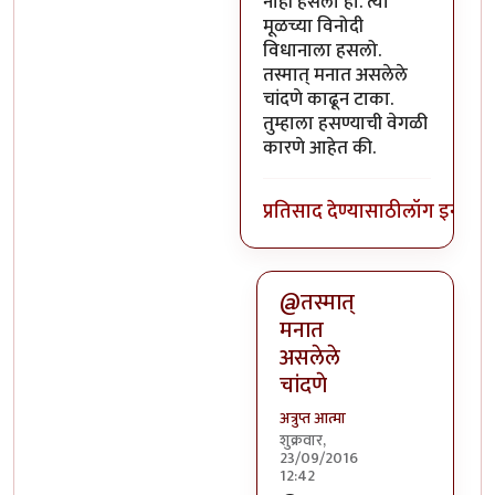
नाही हसलो हो. त्या
मूळच्या विनोदी
विधानाला हसलो.
तस्मात् मनात असलेले
चांदणे काढून टाका.
तुम्हाला हसण्याची वेगळी
कारणे आहेत की.
प्रतिसाद देण्यासाठी
लॉग इन कर
@तस्मात्
मनात
असलेले
चांदणे
अत्रुप्त आत्मा
शुक्रवार,
23/09/2016
12:42