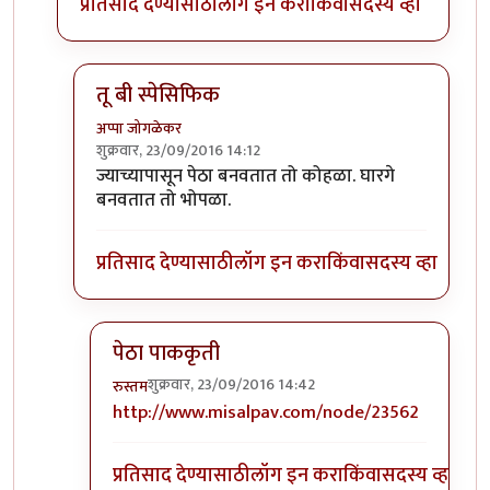
प्रतिसाद देण्यासाठी
लॉग इन करा
किंवा
सदस्य व्हा
तू बी स्पेसिफिक
अप्पा जोगळेकर
शुक्रवार, 23/09/2016 14:12
In reply to
तांबडा भोपळा टू बी स्पेसिफिक.
by
प्रचेतस
ज्याच्यापासून पेठा बनवतात तो कोहळा. घारगे
बनवतात तो भोपळा.
प्रतिसाद देण्यासाठी
लॉग इन करा
किंवा
सदस्य व्हा
पेठा पाककृती
शुक्रवार, 23/09/2016 14:42
रुस्तम
In reply to
तू बी स्पेसिफिक
by
अप्पा जोगळेकर
http://www.misalpav.com/node/23562
प्रतिसाद देण्यासाठी
लॉग इन करा
किंवा
सदस्य व्हा