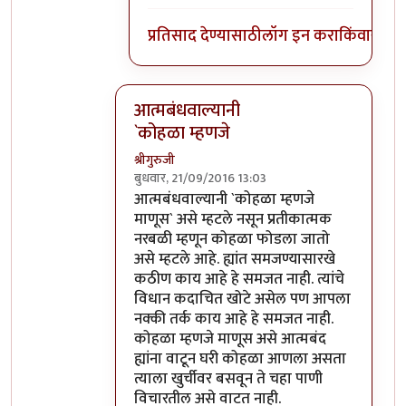
प्रतिसाद देण्यासाठी
लॉग इन करा
किंवा
सदस्य
आत्मबंधवाल्यानी
`कोहळा म्हणजे
श्रीगुरुजी
बुधवार, 21/09/2016 13:03
In reply to
आत्मबंधवाल्यानी `कोहळा म्हणजे
b
आत्मबंधवाल्यानी `कोहळा म्हणजे
माणूस` असे म्हटले नसून प्रतीकात्मक
नरबळी म्हणून कोहळा फोडला जातो
असे म्हटले आहे. ह्यांत समजण्यासारखे
कठीण काय आहे हे समजत नाही. त्यांचे
विधान कदाचित खोटे असेल पण आपला
नक्की तर्क काय आहे हे समजत नाही.
कोहळा म्हणजे माणूस असे आत्मबंद
ह्यांना वाटून घरी कोहळा आणला असता
त्याला खुर्चीवर बसवून ते चहा पाणी
विचारतील असे वाटत नाही.