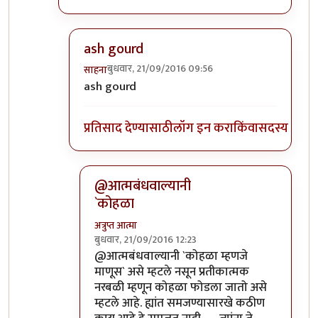
ash gourd
बुधवार, 21/09/2016 09:56
साहना
In reply to
कोहळा म्हणजे काय?
by
ईश्वरसर्वसाक्षी
ash gourd
प्रतिसाद देण्यासाठी
लॉग इन करा
किंवा
सदस्य व्हा
@आत्मबंधवाल्यानी
`कोहळा
अत्रुप्त आत्मा
बुधवार, 21/09/2016 12:23
In reply to
आत्मबंधवाल्यानी `कोहळा म्हणजे
by
स
@आत्मबंधवाल्यानी `कोहळा म्हणजे
माणूस` असे म्हटले नसून प्रतीकात्मक
नरबळी म्हणून कोहळा फोडला जातो असे
म्हटले आहे. ह्यांत समजण्यासारखे कठीण