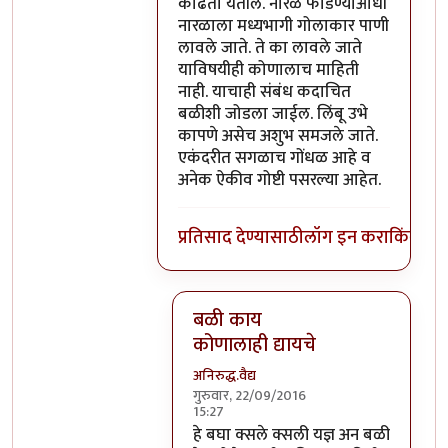
काढता येतील. नारळ फोडण्याआधी
नारळाला मध्यभागी गोलाकार पाणी
लावले जाते. ते का लावले जाते
याविषयीही कोणालाच माहिती
नाही. याचाही संबंध कदाचित
बळीशी जोडला जाईल. लिंबू उभे
कापणे असेच अशुभ समजले जाते.
एकंदरीत सगळाच गोंधळ आहे व
अनेक ऐकीव गोष्टी पसरल्या आहेत.
प्रतिसाद देण्यासाठी
लॉग इन करा
किंवा
सदस
बळी काय
कोणालाही द्यायचे
अनिरुद्ध.वैद्य
गुरुवार, 22/09/2016
15:27
In reply to
परंतु नारळ फोडणे म्हणजे नर
हे बघा क्सले क्सली यज्ञ अन बळी