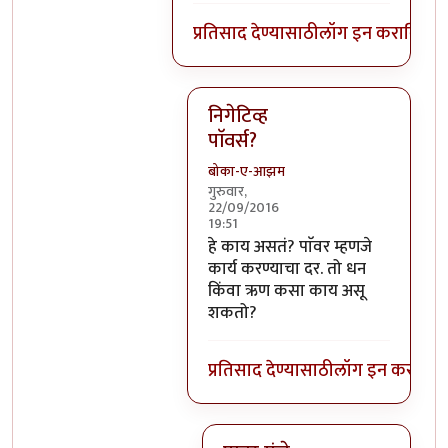
प्रतिसाद देण्यासाठी
लॉग इन करा
किंवा
स
निगेटिव्ह
पाॅवर्स?
बोका-ए-आझम
गुरुवार,
22/09/2016
19:51
In reply to
आजच्या भाषेत सांगायचं त
हे काय असतं? पाॅवर म्हणजे
कार्य करण्याचा दर. तो धन
किंवा ऋण कसा काय असू
शकतो?
प्रतिसाद देण्यासाठी
लॉग इन करा
किंव