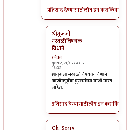
प्रतिसाद देण्यासाठी
लॉग इन करा
किंवा
सदस्य
श्रीगुरूजी
नरबळीविषयक
विधाने
प्रचेतस
बुधवार, 21/09/2016
16:02
In reply to
घाटपांड्यांनी नारळ फोडणे
by
प्
श्रीगुरूजी नरबळीविषयक विधाने
जाणीवपूर्वक दुसऱ्यांच्या माथी मारत
आहेत.
प्रतिसाद देण्यासाठी
लॉग इन करा
किंवा
सदस
Ok. Sorry.