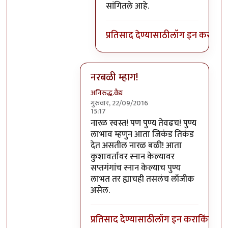
सांगितले आहे.
प्रतिसाद देण्यासाठी
लॉग इन करा
किंव
नरबळी म्हाग!
अनिरुद्ध.वैद्य
गुरुवार, 22/09/2016
15:17
In reply to
मला शास्त्रार्थ वगैरे काही
by
सुब
नारळ स्वस्त! पण पुण्य तेवढच! पुण्य
लाभाव म्हणुन आता जिकंड तिकंड
देत असतील नारळ बळी! आता
कुशावर्तावर स्नान केल्यावर
सप्तगंगांच स्नान केल्याच पुण्य
लाभत तर ह्याचही तसलंच लॉजीक
असेल.
प्रतिसाद देण्यासाठी
लॉग इन करा
किंवा
सदस