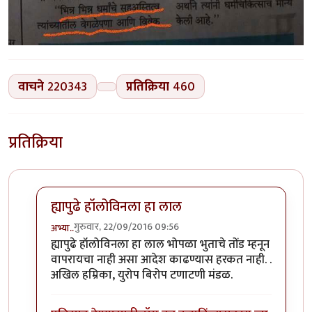
वाचने
220343
प्रतिक्रिया
460
प्रतिक्रिया
ह्यापुढे हॉलोविनला हा लाल
गुरुवार, 22/09/2016 09:56
अभ्या..
In reply to
कोहळा (Benincasa hispida)
by
डॉ सुहास म्हात्
ह्यापुढे हॉलोविनला हा लाल भोपळा भुताचे तोंड म्हनून
वापरायचा नाही असा आदेश काढण्यास हरकत नाही. .
अखिल हम्रिका, युरोप बिरोप टणाटणी मंडळ.