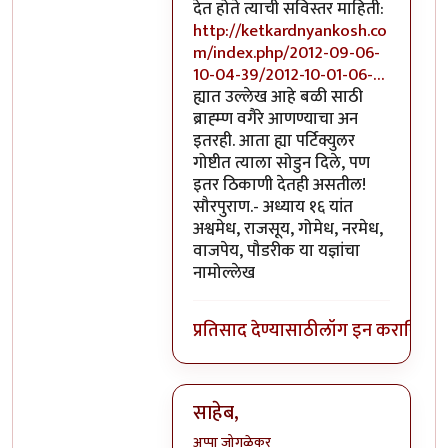
देत होते त्याची सविस्तर माहिती:
http://ketkardnyankosh.co
m/index.php/2012-09-06-
10-04-39/2012-10-01-06-…
ह्यात उल्लेख आहे बळी साठी
ब्राह्म्ण वगैरे आणण्याचा अन
इतरही. आता ह्या पर्टिक्युलर
गोष्टीत त्याला सोडुन दिले, पण
इतर ठिकाणी देतही असतील!
सौरपुराण.- अध्याय १६ यांत
अश्वमेध, राजसूय, गोमेध, नरमेध,
वाजपेय, पौडरीक या यज्ञांचा
नामोल्लेख
प्रतिसाद देण्यासाठी
लॉग इन करा
किंवा
स
साहेब,
अप्पा जोगळेकर