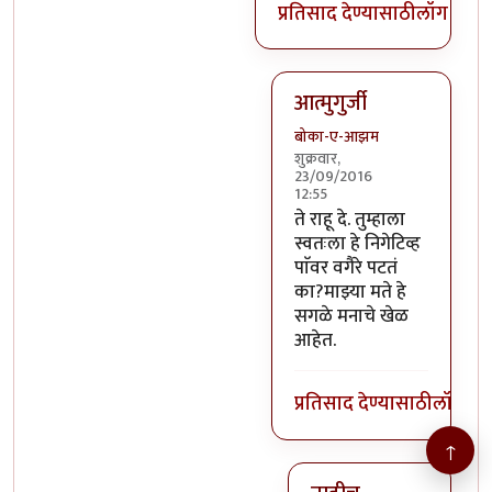
प्रतिसाद देण्यासाठी
लॉग इन क
आत्मुगुर्जी
बोका-ए-आझम
शुक्रवार,
23/09/2016
12:55
In reply to
@तस्मात् मनात 
ते राहू दे. तुम्हाला
स्वतःला हे निगेटिव्ह
पाॅवर वगैरे पटतं
का?माझ्या मते हे
सगळे मनाचे खेळ
आहेत.
प्रतिसाद देण्यासाठी
लॉग इन
↑