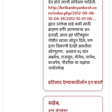
देत होते त्याची सविस्तर माहिती:
http://ketkardnyankosh.co
m/index.php/2012-09-06-
10-04-39/2012-10-01-06-…
ह्यात उल्लेख आहे बळी साठी
ब्राह्म्ण वगैरे आणण्याचा अन
इतरही. आता ह्या पर्टिक्युलर
गोष्टीत त्याला सोडुन दिले, पण
इतर ठिकाणी देतही असतील!
सौरपुराण.- अध्याय १६ यांत
अश्वमेध, राजसूय, गोमेध, नरमेध,
वाजपेय, पौडरीक या यज्ञांचा
नामोल्लेख
प्रतिसाद देण्यासाठी
लॉग इन करा
किंवा
स
साहेब,
अप्पा जोगळेकर