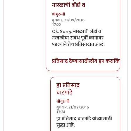
नारळाची शेंडी व
श्रीगुरुजी
बुधवार, 21/09/2016
17:22
In reply to
घाटपांड्यांनी नारळ फोडणे
by
प्
Ok. Sorry. नारळाची शेंडी व
नरबळीचा संबंध पूर्वी कानावर
पडल्याने तेच प्रतिसादात आलं.
प्रतिसाद देण्यासाठी
लॉग इन करा
किंवा
सदस
हा प्रतिसाद
घाटपांडे
श्रीगुरुजी
बुधवार, 21/09/2016
17:24
In reply to
Ok. Sorry. नारळाची शेंडी व
हा प्रतिसाद घाटपांडे यांच्यासाठी
सुद्धा आहे.