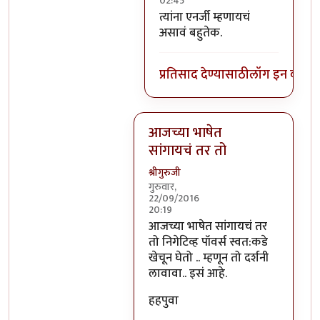
02:45
In reply to
निगेटिव्ह पाॅवर्स?
by
बो
त्यांना एनर्जी म्हणायचं
असावं बहुतेक.
प्रतिसाद देण्यासाठी
लॉग इन करा
कि
आजच्या भाषेत
सांगायचं तर तो
श्रीगुरुजी
गुरुवार,
22/09/2016
20:19
In reply to
आजच्या भाषेत सांगायचं त
आजच्या भाषेत सांगायचं तर
तो निगेटिव्ह पॉवर्स स्वत:कडे
खेचून घेतो .. म्हणून तो दर्शनी
लावावा.. इसं आहे.
हहपुवा