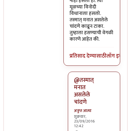
नाही हसलो हो. त्या
मूळच्या विनोदी
विधानाला हसलो.
तस्मात् मनात असलेले
चांदणे काढून टाका.
तुम्हाला हसण्याची वेगळी
कारणे आहेत की.
प्रतिसाद देण्यासाठी
लॉग इन कर
@तस्मात्
मनात
असलेले
चांदणे
अत्रुप्त आत्मा
शुक्रवार,
23/09/2016
12:42