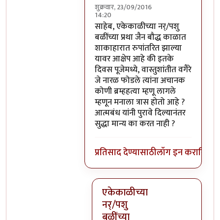
शुक्रवार, 23/09/2016
14:20
In reply to
परंतु नारळ फोडणे म्हणजे नर
साहेब, एकेकाळीच्या नर्/पशु
बळींच्या प्रथा जैन बौद्ध काळात
शाकाहारात रुपांतरित झाल्या
यावर आक्षेप आहे की इतके
दिवस पूजेमध्ये, वास्तुशांतीत वगैरे
जे नारळ फोडले त्यांना अचानक
कोणी ब्रम्हहत्या म्हणू लागले
म्हणून मनाला त्रास होतो आहे ?
आत्मबंध यांनी पुरावे दिल्यानंतर
सुद्धा मान्य का करत नाही ?
प्रतिसाद देण्यासाठी
लॉग इन करा
किंवा
स
एकेकाळीच्या
नर्/पशु
बळींच्या