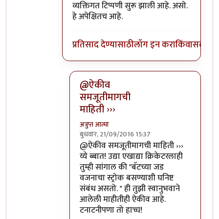
व्यक्तिगत टिप्पणी सुरू झाली आहे. असो.
हे अपेक्षितच आहे.
प्रतिसाद देण्यासाठी
लॉग इन करा
किंवा
सदस्य व्
@ऐकीव
समजूतीमागची
माहिती ›››
अत्रुप्त आत्मा
बुधवार, 21/09/2016 15:37
In reply to
ऐकीव समजूतीमागची माहिती देता
@ऐकीव समजूतीमागची माहिती ›››
य्ये ब्बात! उद्या एखाद्या क्रिकेटरलाही
तुम्ही सांगाल की "बॅटच्या जड
वजनाचा स्ट्रोक बसण्याशी घनिष्ट
संबंध असतो. " ही तुझी स्वानुभवाने
आलेली माहीतीही ऐकीव आहे.
टनाटनीपणा तो हाच्च!