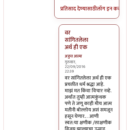
प्रतिसाद देण्यासाठी
लॉग इन करा
किंव
वर
सांगितलेला
अर्थ ही एक
अत्रुप्त आत्मा
गुरुवार,
22/09/2016
22:39
In reply to
आजच्या भाषेत सांगायचं
वर सांगितलेला अर्थ ही एक
प्रचलीत धर्म श्रद्धा आहे.
माझं मत किंवा विचार नव्हे.
अर्थात तुम्ही आत्मकुंथक
पणे ते जणू काही मीच आत्म
मतीनी बोल्लोय असं समजून
हसून घेणार.. . आणी
स्वत:चा क्षणीक /लाक्षणीक
विजय झाल्याचा उन्माद