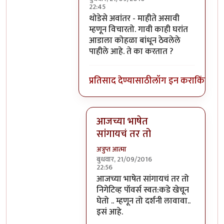
22:45
In reply to
हे स्वमतीमंदत्व आहे असे आता
b
थोडेसे अवांतर - माहीते असावी
म्हणून विचारतो. गावी काही घरांत
आडाला कोहळा बांधून ठेवलेले
पाहीले आहे. ते का करतात ?
प्रतिसाद देण्यासाठी
लॉग इन करा
किंवा
सदस
आजच्या भाषेत
सांगायचं तर तो
अत्रुप्त आत्मा
बुधवार, 21/09/2016
22:56
In reply to
थोडेसे अवांतर - माहीते असाव
आजच्या भाषेत सांगायचं तर तो
निगेटिव्ह पॉवर्स स्वत:कडे खेचून
घेतो .. म्हणून तो दर्शनी लावावा..
इसं आहे.