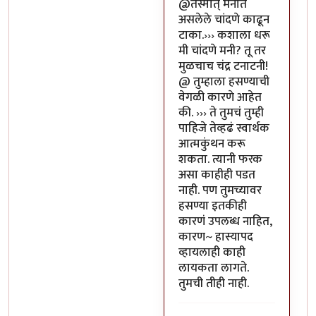
In reply to
या भोपळ्याची पॉव
@तस्मात् मनात
असलेले चांदणे काढून
टाका.››› कशाला धरू
मी चांदणे मनी? तू तर
मुळचाच चंद्र टनाटनी!
@ तुम्हाला हसण्याची
वेगळी कारणे आहेत
की. ››› ते तुमचं तुम्ही
पाहिजे तेव्हढं स्वार्थक
आत्मकुंथन करू
शकता. त्यानी फरक
असा काहीही पडत
नाही. पण तुमच्यावर
हसण्या इतकीही
कारणं उपलब्ध नाहित,
कारण~ हास्यापद
व्हायलाही काही
लायकता लागते.
तुमची तीही नाही.