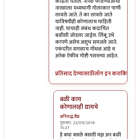
काढता येतील. नारळ फोडण्याआधी
नारळाला मध्यभागी गोलाकार पाणी
लावले जाते. ते का लावले जाते
याविषयीही कोणालाच माहिती
नाही. याचाही संबंध कदाचित
बळीशी जोडला जाईल. लिंबू उभे
कापणे असेच अशुभ समजले जाते.
एकंदरीत सगळाच गोंधळ आहे व
अनेक ऐकीव गोष्टी पसरल्या आहेत.
प्रतिसाद देण्यासाठी
लॉग इन करा
किंवा
सदस
बळी काय
कोणालाही द्यायचे
अनिरुद्ध.वैद्य
गुरुवार, 22/09/2016
15:27
In reply to
परंतु नारळ फोडणे म्हणजे नर
हे बघा क्सले क्सली यज्ञ अन बळी