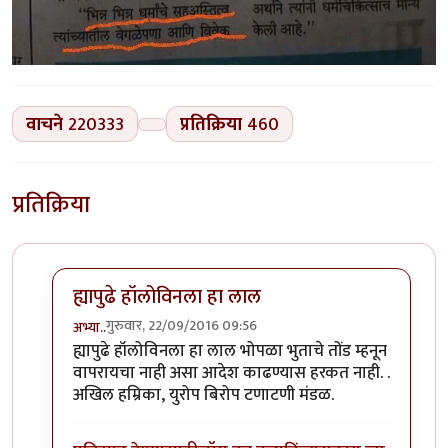
वाचने
220333
प्रतिक्रिया
460
प्रतिक्रिया
ह्यापुढे हॉलोविनला हा लाल
गुरुवार, 22/09/2016 09:56
अभ्या..
In reply to
कोहळा (Benincasa hispida)
by
डॉ सुहास म्हात्
ह्यापुढे हॉलोविनला हा लाल भोपळा भुताचे तोंड म्हनून
वापरायचा नाही असा आदेश काढण्यास हरकत नाही. .
अखिल हम्रिका, युरोप बिरोप टणाटणी मंडळ.