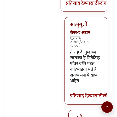
प्रतिसाद देण्यासाठी
लॉग इन क
आत्मुगुर्जी
बोका-ए-आझम
शुक्रवार,
23/09/2016
12:55
In reply to
@तस्मात् मनात 
ते राहू दे. तुम्हाला
स्वतःला हे निगेटिव्ह
पाॅवर वगैरे पटतं
का?माझ्या मते हे
सगळे मनाचे खेळ
आहेत.
प्रतिसाद देण्यासाठी
लॉग इन
↑