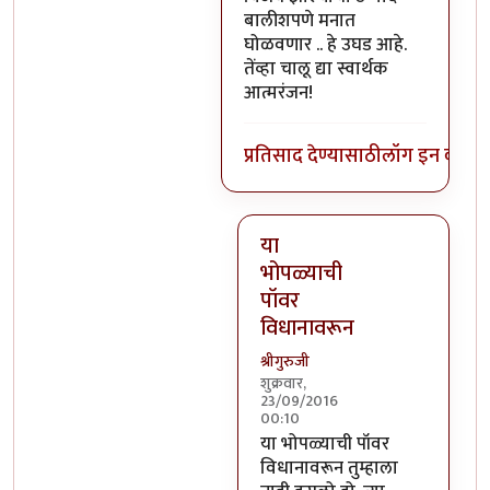
बालीशपणे मनात
घोळवणार .. हे उघड आहे.
तेंव्हा चालू द्या स्वार्थक
आत्मरंजन!
प्रतिसाद देण्यासाठी
लॉग इन करा
कि
या
भोपळ्याची
पॉवर
विधानावरून
श्रीगुरुजी
शुक्रवार,
23/09/2016
00:10
In reply to
वर सांगितलेला अर्थ 
या भोपळ्याची पॉवर
विधानावरून तुम्हाला