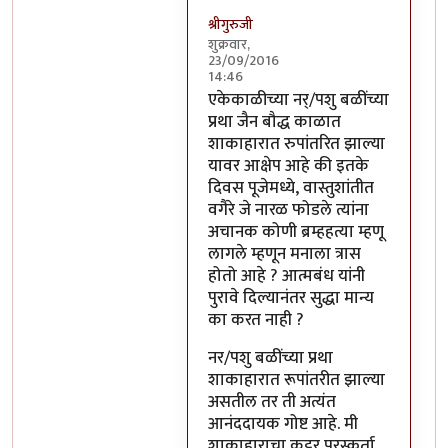
श्रीगुरुजी
शुक्रवार,
23/09/2016
14:46
In reply to
साहेब,
by
अप्पा जोगळेकर
एकेकाळीच्या नर्/पशु बळींच्या
प्रथा जैन बौद्ध काळात
शाकाहारात रुपांतरित झाल्या
यावर आक्षेप आहे की इतके
दिवस पूजेमध्ये, वास्तुशांतीत
वगैरे जे नारळ फोडले त्यांना
अचानक कोणी ब्रम्हहत्या म्हणू
लागले म्हणून मनाला त्रास
होतो आहे ? आत्मबंध यांनी
पुरावे दिल्यानंतर सुद्धा मान्य
का करत नाही ?
नर/पशु बळींच्या प्रथा
शाकाहारात रूपांतरीत झाल्या
असतील तर ती अत्यंत
आनंददायक गोष्ट आहे. मी
शाकाहाराचा कट्टर पुरस्कर्ता