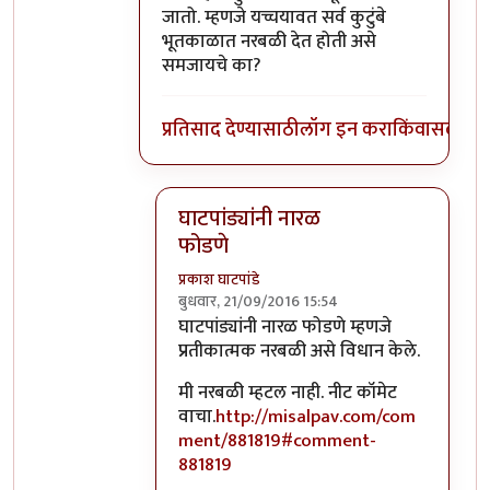
जातो. म्हणजे यच्चयावत सर्व कुटुंबे
भूतकाळात नरबळी देत होती असे
समजायचे का?
प्रतिसाद देण्यासाठी
लॉग इन करा
किंवा
सदस्य व्
घाटपांड्यांनी नारळ
फोडणे
प्रकाश घाटपांडे
बुधवार, 21/09/2016 15:54
In reply to
आत्मबंधवाल्यानी `कोहळा म्हणजे
घाटपांड्यांनी नारळ फोडणे म्हणजे
प्रतीकात्मक नरबळी असे विधान केले.
मी नरबळी म्हटल नाही. नीट कॉमेट
वाचा.
http://misalpav.com/com
ment/881819#comment-
881819