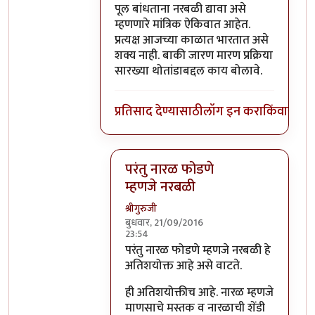
पूल बांधताना नरबळी द्यावा असे
म्हणणारे मांत्रिक ऐकिवात आहेत.
प्रत्यक्ष आजच्या काळात भारतात असे
शक्य नाही. बाकी जारण मारण प्रक्रिया
सारख्या थोतांडाबद्दल काय बोलावे.
प्रतिसाद देण्यासाठी
लॉग इन करा
किंवा
सदस्य
परंतु नारळ फोडणे
म्हणजे नरबळी
श्रीगुरुजी
बुधवार, 21/09/2016
23:54
In reply to
मला शास्त्रार्थ वगैरे काही
by
सुब
परंतु नारळ फोडणे म्हणजे नरबळी हे
अतिशयोक्त आहे असे वाटते.
ही अतिशयोक्तीच आहे. नारळ म्हणजे
माणसाचे मस्तक व नारळाची शेंडी