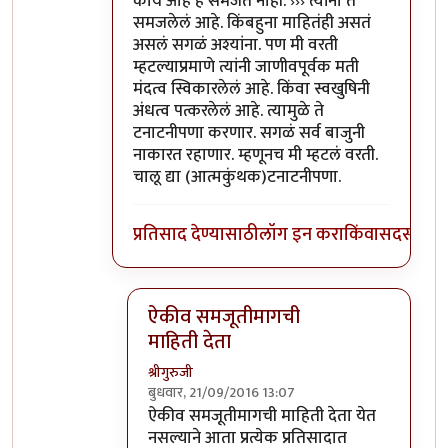
काय आहे हे समजत नाही. ››› त्यांना ते
समजलेलं आहे. किंबहुना माहितंही असतं
असलं सगळं अश्यांना. पण मी वरती
म्हटल्याप्रमाणे त्यांनी जाणीवपूर्वक मती
मंदत्व स्विकारलेलं आहे. किंवा स्वखुषिनी
अंधत्व पत्करलेलं आहे. त्यामुळे ते
टनाटनीपणा करणार. सगळं सर्व बाजुनी
नाकारत रहाणार. म्हणूनच मी म्हटलं वरती.
चालू द्या (आत्मकुंथक)टनाटनीपणा.
प्रतिसाद देण्यासाठी
लॉग इन करा
किंवा
सदस्य व्हा
ऐकीव समजूतीमागची
माहिती देता
श्रीगुरुजी
बुधवार, 21/09/2016 13:07
In reply to
@आत्मबंधवाल्यानी `कोहळा
by
अत्र
ऐकीव समजूतीमागची माहिती देता येत
नसल्याने आता प्रत्येक प्रतिसादात