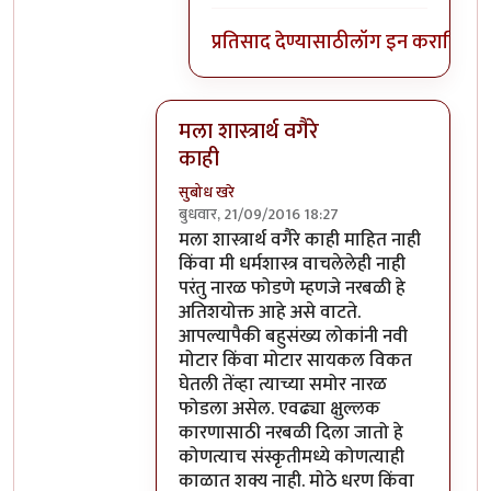
प्रतिसाद देण्यासाठी
लॉग इन करा
किंवा
स
मला शास्त्रार्थ वगैरे
काही
सुबोध खरे
बुधवार, 21/09/2016 18:27
In reply to
आत्मबंधवाल्यानी `कोहळा म्हणजे
मला शास्त्रार्थ वगैरे काही माहित नाही
किंवा मी धर्मशास्त्र वाचलेलेही नाही
परंतु नारळ फोडणे म्हणजे नरबळी हे
अतिशयोक्त आहे असे वाटते.
आपल्यापैकी बहुसंख्य लोकांनी नवी
मोटार किंवा मोटार सायकल विकत
घेतली तेंव्हा त्याच्या समोर नारळ
फोडला असेल. एवढ्या क्षुल्लक
कारणासाठी नरबळी दिला जातो हे
कोणत्याच संस्कृतीमध्ये कोणत्याही
काळात शक्य नाही. मोठे धरण किंवा