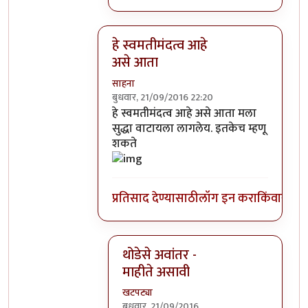
हे स्वमतीमंदत्व आहे
असे आता
साहना
बुधवार, 21/09/2016 22:20
In reply to
आत्मबंधवाल्यानी `कोहळा म्हणजे
हे स्वमतीमंदत्व आहे असे आता मला
सुद्धा वाटायला लागलेय. इतकेच म्हणू
शकते
प्रतिसाद देण्यासाठी
लॉग इन करा
किंवा
सदस्य
थोडेसे अवांतर -
माहीते असावी
खटपट्या
बुधवार, 21/09/2016