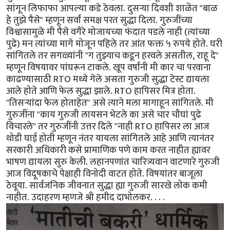
सांगून लिफाफा आपल्या कडे ठेवला. दुसऱ्या दिवशी शाळेंत "बाळ
हे तुझे पैसे" म्हणून सर्वां समक्ष परत सुद्धा दिला. गुरुजींच्या
विश्वासामुळे मी पैसे वगैरे मोजायच्या फंदात पडले नाही (त्यांच्या
पुढे) मन त्यांच्या मागे मोजून पहिले तर आंत फक्त ५ रुपये होते. घरी
सांगितले तर सगळ्यांनी "ग तुझ्याच कडून हरवले असतील, राहू दे"
म्हणून विषयावर पांघरून टाकले. खूप वर्षांनी मी कार चा परवाना
काढण्यासाठी RTO मध्ये गेले असता गुरुजी सुद्धा टेस्ट द्यायला
आले होते आणि फेल सुद्धा झाले. RTO हापिसर मित्र होता.
"तिसऱ्यांदा फेल होताहेत" असे त्याने मला मागाहून सांगितले. मी
गुरुजींना "काय गुरुजी लायसन भेटले का असे चार चौघां पुढे
विचारले" तर गुरुजींनी उत्तर दिले "नाही RTO हापिसर ला आज
थोडी घाई होती म्हणून नंतर यायला सांगितले आहे आणि त्यानंतर
सरकारी अधिकारी कसे प्रामाणिक पणे काम करत नाहीत ह्यावर
भाषण द्यायला सुरु केली. लहानपणांत चारित्र्यवान वाटणारे गुरुजी
आज विदूषकाचे पेक्षाही विनोदी वाटत होते. विषयांतर बाजूला
ठेवूया. सार्वजनिक जीवनात सुद्धा ह्या गुरुजी सारखे लोक कमी
नाहीत. उदाहरण म्हणजे श्री हमीद दाभोलकर. . . .