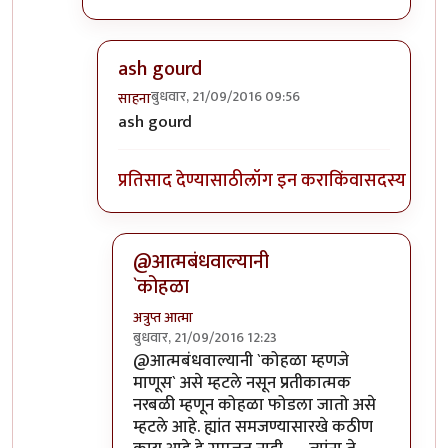
ash gourd
बुधवार, 21/09/2016 09:56
साहना
In reply to
कोहळा म्हणजे काय?
by
ईश्वरसर्वसाक्षी
ash gourd
प्रतिसाद देण्यासाठी
लॉग इन करा
किंवा
सदस्य व्हा
@आत्मबंधवाल्यानी
`कोहळा
अत्रुप्त आत्मा
बुधवार, 21/09/2016 12:23
In reply to
आत्मबंधवाल्यानी `कोहळा म्हणजे
by
स
@आत्मबंधवाल्यानी `कोहळा म्हणजे
माणूस` असे म्हटले नसून प्रतीकात्मक
नरबळी म्हणून कोहळा फोडला जातो असे
म्हटले आहे. ह्यांत समजण्यासारखे कठीण