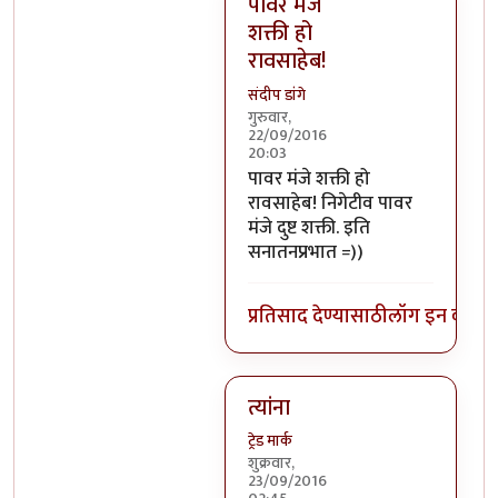
पावर मंजे
शक्ती हो
रावसाहेब!
संदीप डांगे
गुरुवार,
22/09/2016
20:03
In reply to
निगेटिव्ह पाॅवर्स?
by
बो
पावर मंजे शक्ती हो
रावसाहेब! निगेटीव पावर
मंजे दुष्ट शक्ती. इति
सनातनप्रभात =))
प्रतिसाद देण्यासाठी
लॉग इन करा
कि
त्यांना
ट्रेड मार्क
शुक्रवार,
23/09/2016