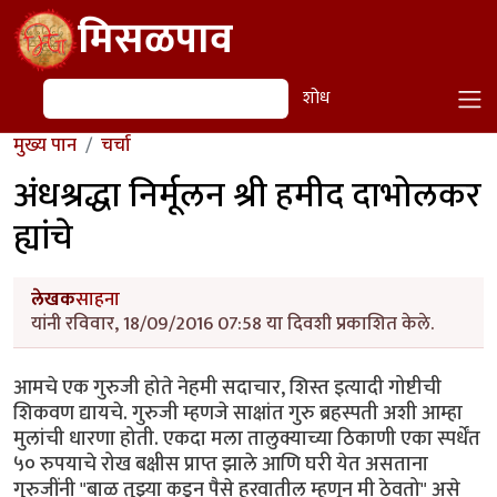
Skip to main content
मिसळपाव
शोध
शोध
मुख्य पान
चर्चा
अंधश्रद्धा निर्मूलन श्री हमीद दाभोलकर
ह्यांचे
लेखक
साहना
यांनी रविवार, 18/09/2016 07:58 या दिवशी प्रकाशित केले.
आमचे एक गुरुजी होते नेहमी सदाचार, शिस्त इत्यादी गोष्टीची
शिकवण द्यायचे. गुरुजी म्हणजे साक्षांत गुरु ब्रहस्पती अशी आम्हा
मुलांची धारणा होती. एकदा मला तालुक्याच्या ठिकाणी एका स्पर्धेंत
५० रुपयाचे रोख बक्षीस प्राप्त झाले आणि घरी येत असताना
गुरुजींनी "बाळ तुझ्या कडून पैसे हरवातील म्हणून मी ठेवतो" असे