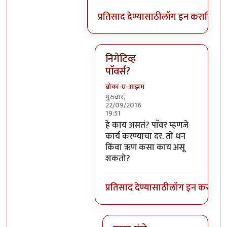
प्रतिसाद देण्यासाठी
लॉग इन करा
किंवा
स
निगेटिव्ह
पाॅवर्स?
बोका-ए-आझम
गुरुवार,
22/09/2016
19:51
In reply to
आजच्या भाषेत सांगायचं त
हे काय असतं? पाॅवर म्हणजे
कार्य करण्याचा दर. तो धन
किंवा ऋण कसा काय असू
शकतो?
प्रतिसाद देण्यासाठी
लॉग इन करा
किंव