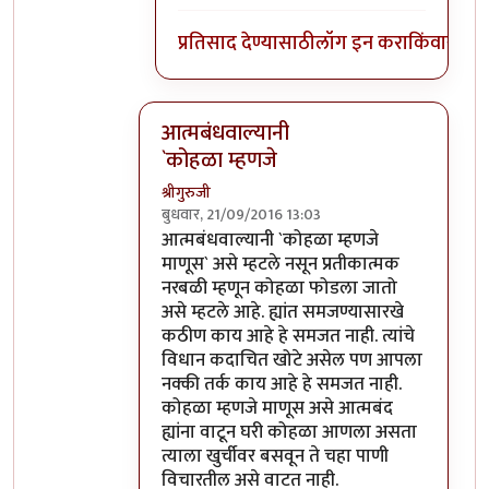
प्रतिसाद देण्यासाठी
लॉग इन करा
किंवा
सदस्य
आत्मबंधवाल्यानी
`कोहळा म्हणजे
श्रीगुरुजी
बुधवार, 21/09/2016 13:03
In reply to
आत्मबंधवाल्यानी `कोहळा म्हणजे
b
आत्मबंधवाल्यानी `कोहळा म्हणजे
माणूस` असे म्हटले नसून प्रतीकात्मक
नरबळी म्हणून कोहळा फोडला जातो
असे म्हटले आहे. ह्यांत समजण्यासारखे
कठीण काय आहे हे समजत नाही. त्यांचे
विधान कदाचित खोटे असेल पण आपला
नक्की तर्क काय आहे हे समजत नाही.
कोहळा म्हणजे माणूस असे आत्मबंद
ह्यांना वाटून घरी कोहळा आणला असता
त्याला खुर्चीवर बसवून ते चहा पाणी
विचारतील असे वाटत नाही.