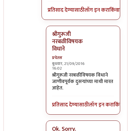
प्रतिसाद देण्यासाठी
लॉग इन करा
किंवा
सदस्य
श्रीगुरूजी
नरबळीविषयक
विधाने
प्रचेतस
बुधवार, 21/09/2016
16:02
In reply to
घाटपांड्यांनी नारळ फोडणे
by
प्
श्रीगुरूजी नरबळीविषयक विधाने
जाणीवपूर्वक दुसऱ्यांच्या माथी मारत
आहेत.
प्रतिसाद देण्यासाठी
लॉग इन करा
किंवा
सदस
Ok. Sorry.