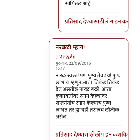
सांगितले आहे.
प्रतिसाद देण्यासाठी
लॉग इन करा
किंव
नरबळी म्हाग!
अनिरुद्ध.वैद्य
गुरुवार, 22/09/2016
15:17
In reply to
मला शास्त्रार्थ वगैरे काही
by
सुब
नारळ स्वस्त! पण पुण्य तेवढच! पुण्य
लाभाव म्हणुन आता जिकंड तिकंड
देत असतील नारळ बळी! आता
कुशावर्तावर स्नान केल्यावर
सप्तगंगांच स्नान केल्याच पुण्य
लाभत तर ह्याचही तसलंच लॉजीक
असेल.
प्रतिसाद देण्यासाठी
लॉग इन करा
किंवा
सदस