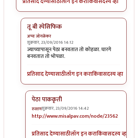
प्रतिसाद देण्यासाठी
लॉग इन करा
किंवा
सदस्य व्हा
तू बी स्पेसिफिक
अप्पा जोगळेकर
शुक्रवार, 23/09/2016 14:12
In reply to
तांबडा भोपळा टू बी स्पेसिफिक.
by
प्रचेतस
ज्याच्यापासून पेठा बनवतात तो कोहळा. घारगे
बनवतात तो भोपळा.
प्रतिसाद देण्यासाठी
लॉग इन करा
किंवा
सदस्य व्हा
पेठा पाककृती
शुक्रवार, 23/09/2016 14:42
रुस्तम
In reply to
तू बी स्पेसिफिक
by
अप्पा जोगळेकर
http://www.misalpav.com/node/23562
प्रतिसाद देण्यासाठी
लॉग इन करा
किंवा
सदस्य व्हा