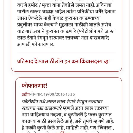
करणे हमीद / मुक्ता यांना तेवढेसे जमत नाही. अविनाश
पाटील खरतर अध्यक्ष आहेत त्यांना प्रतिक्रीया वगैरे देताना
जास्त ऐकलेले नाही केवळ कुरापत काढण्याच्या
प्रवृत्तीवर भाष्य केल्याने मुद्द्याला पाठीशी घातले असेच
वाटणार. अशाने कुरापत काढणारे (फोटोशॉप मधे जास्त
लाल रंगाने रंगवून रस्त्यावर रक्ताच्या नद्या दाखवणारे)
आणखी फोफावणार.
प्रतिसाद देण्यासाठी
लॉग इन करा
किंवा
सदस्य व्हा
फोफावणार!
सोमवार, 19/09/2016 15:36
प्रदीप
In reply to
कुर्बानी आणि बळी देणे दोन्ही
by
बाळ सप्रे
फोटोशॉप मधे जास्त लाल रंगाने रंगवून रस्त्यावर
रक्ताच्या नद्या दाखवणारे
म्हणजे अशा लाल रक्ताच्या
नद्या वाहिल्याच नव्हता, व कुणीतरी हे फक्त कुरापत
काढण्यासाठी प्रसवलेले आहे, असे तुमचे म्हणणे आहे.
हे नक्की कुणी केले आहे, माहिती नाही. पण 'लिबरल',