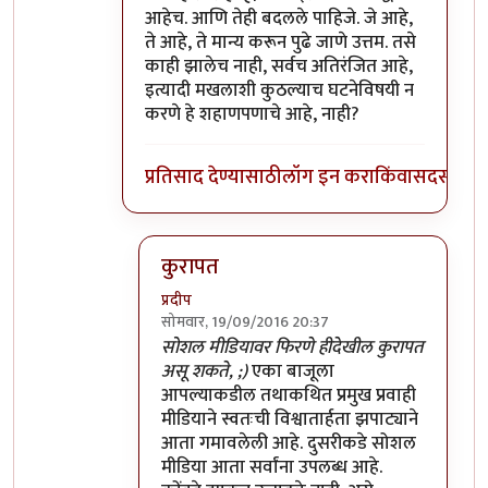
आहेच. आणि तेही बदलले पाहिजे. जे आहे,
ते आहे, ते मान्य करून पुढे जाणे उत्तम. तसे
काही झालेच नाही, सर्वच अतिरंजित आहे,
इत्यादी मखलाशी कुठल्याच घटनेविषयी न
करणे हे शहाणपणाचे आहे, नाही?
प्रतिसाद देण्यासाठी
लॉग इन करा
किंवा
सदस्य व्हा
कुरापत
प्रदीप
सोमवार, 19/09/2016 20:37
In reply to
भारतातल्या कत्तलखान्यात
by
प्रदीप
सोशल मीडियावर फिरणे हीदेखील कुरापत
असू शकते, ;)
एका बाजूला
आपल्याकडील तथाकथित प्रमुख प्रवाही
मीडियाने स्वतःची विश्वातार्हता झपाट्याने
आता गमावलेली आहे. दुसरीकडे सोशल
मीडिया आता सर्वांना उपलब्ध आहे.