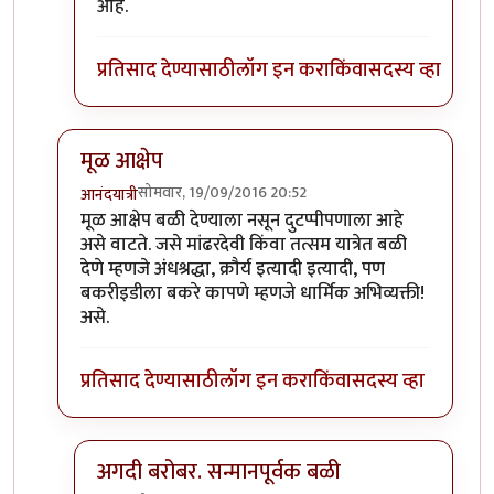
In reply to
खाण्यासाठी मारले ते चालेल,
by
संदीप डांगे
आहे.
प्रतिसाद देण्यासाठी
लॉग इन करा
किंवा
सदस्य व्हा
मूळ आक्षेप
सोमवार, 19/09/2016 20:52
आनंदयात्री
In reply to
बकऱ्यांचा बळी
by
आजानुकर्ण
मूळ आक्षेप बळी देण्याला नसून दुटप्पीपणाला आहे
असे वाटते. जसे मांढरदेवी किंवा तत्सम यात्रेत बळी
देणे म्हणजे अंधश्रद्धा, क्रौर्य इत्यादी इत्यादी, पण
बकरीइडीला बकरे कापणे म्हणजे धार्मिक अभिव्यक्ती!
असे.
प्रतिसाद देण्यासाठी
लॉग इन करा
किंवा
सदस्य व्हा
अगदी बरोबर. सन्मानपूर्वक बळी