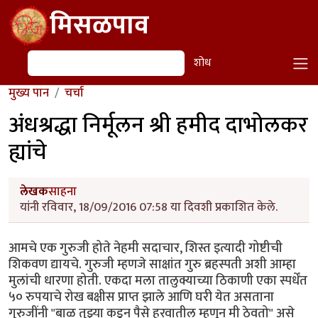
Skip to main content
मिसळपाव
शोध
शोध
मुख्य पान
चर्चा
अंधश्रद्धा निर्मूलन श्री हमीद दाभोलकर
ह्यांचे
लेखक
साहना
यांनी रविवार, 18/09/2016 07:58 या दिवशी प्रकाशित केले.
आमचे एक गुरुजी होते नेहमी सदाचार, शिस्त इत्यादी गोष्टीची
शिकवण द्यायचे. गुरुजी म्हणजे साक्षांत गुरु ब्रहस्पती अशी आम्हा
मुलांची धारणा होती. एकदा मला तालुक्याच्या ठिकाणी एका स्पर्धेंत
५० रुपयाचे रोख बक्षीस प्राप्त झाले आणि घरी येत असताना
गुरुजींनी "बाळ तुझ्या कडून पैसे हरवातील म्हणून मी ठेवतो" असे