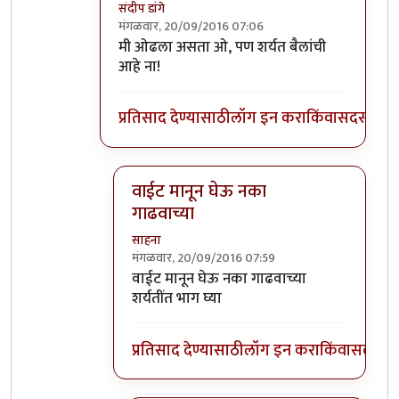
संदीप डांगे
मंगळवार, 20/09/2016 07:06
In reply to
इतके चांगले बैल इथे तुम्हाला
by
साहन
मी ओढला असता ओ, पण शर्यत बैलांची
आहे ना!
प्रतिसाद देण्यासाठी
लॉग इन करा
किंवा
सदस्य व्हा
वाईट मानून घेऊ नका
गाढवाच्या
साहना
मंगळवार, 20/09/2016 07:59
In reply to
मी ओढला असता ओ, पण शर्यत
by
स
वाईट मानून घेऊ नका गाढवाच्या
शर्यतींत भाग घ्या
प्रतिसाद देण्यासाठी
लॉग इन करा
किंवा
सदस्य व्