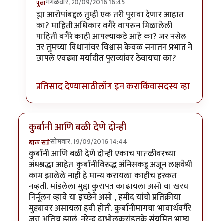
मंगळवार, 20/09/2016 16:45
पुंबा
In reply to
प्रकाश घाटपांडे,
by
गामा पैलवान
ह्या आरोपांबद्दल तुम्ही एक तरी पुरावा देणार आहात
का? माहिती अधिकार वगैरे वापरुन मिळालेली
माहिती वगैरे काही आपल्याकडे आहे का? जर नसेल
तर तुमच्या विधानांवर विश्वास केवळ सनातन प्रभात ने
छापले एवढ्या मर्यादीत पुराव्यांवर ठेवायचा का?
प्रतिसाद देण्यासाठी
लॉग इन करा
किंवा
सदस्य व्हा
कुर्बानी आणि बळी देणे दोन्ही
सोमवार, 19/09/2016 14:44
बाळ सप्रे
कुर्बानी आणि बळी देणे दोन्ही एकाच पातळीवरच्या
अंधश्रद्धा आहेत. कुर्बानीविरुद्ध अंनिसकडू अजून लक्षवेधी
काम झालेले नाही हे मान्य करायला काहीच हरकत
नव्हती. मांडलेला मुद्दा कुरापत काढायला असो वा खरच
निर्मूलन व्हावे या इच्छेने असो , हमीद यांची प्रतिक्रीया
मुद्द्यावर असायला हवी होती. कुर्बानीमागचा भावार्थवगैरे
जरा अतिच झालं. नरेन्द्र दाभोलकरांइतके संयमित भाष्य