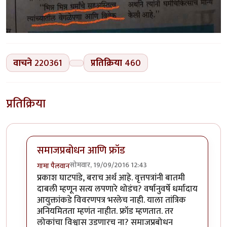
वाचने
220361
प्रतिक्रिया
460
प्रतिक्रिया
समाजप्रबोधन आणि फ्रॉड
सोमवार, 19/09/2016 12:43
गामा पैलवान
In reply to
हा मुद्दा सनातनवाले
by
प्रकाश घाटपांडे
प्रकाश घाटपांडे, बराच अर्थ आहे. वृत्तपत्रांनी बातमी
दाबली म्हणून सत्य लपणारे थोडंच? वर्षानुवर्षे धर्मादाय
आयुक्तांकडे विवरणपत्र भरलेच नाही. याला तांत्रिक
अनियमितता म्हणंत नाहीत. फ्रॉड म्हणतात. तर
लोकांचा विश्वास उडणारच ना? समाजप्रबोधन