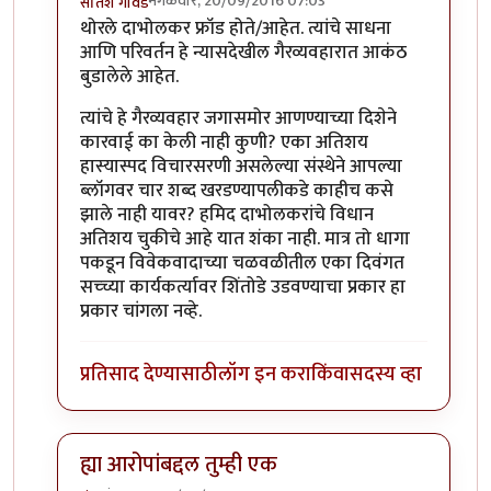
मंगळवार, 20/09/2016 07:03
सतिश गावडे
In reply to
प्रकाश घाटपांडे,
by
गामा पैलवान
थोरले दाभोलकर फ्रॉड होते/आहेत. त्यांचे साधना
आणि परिवर्तन हे न्यासदेखील गैरव्यवहारात आकंठ
बुडालेले आहेत.
त्यांचे हे गैरव्यवहार जगासमोर आणण्याच्या दिशेने
कारवाई का केली नाही कुणी? एका अतिशय
हास्यास्पद विचारसरणी असलेल्या संस्थेने आपल्या
ब्लॉगवर चार शब्द खरडण्यापलीकडे काहीच कसे
झाले नाही यावर? हमिद दाभोलकरांचे विधान
अतिशय चुकीचे आहे यात शंका नाही. मात्र तो धागा
पकडून विवेकवादाच्या चळवळीतील एका दिवंगत
सच्च्या कार्यकर्त्यावर शिंतोडे उडवण्याचा प्रकार हा
प्रकार चांगला नव्हे.
प्रतिसाद देण्यासाठी
लॉग इन करा
किंवा
सदस्य व्हा
ह्या आरोपांबद्दल तुम्ही एक