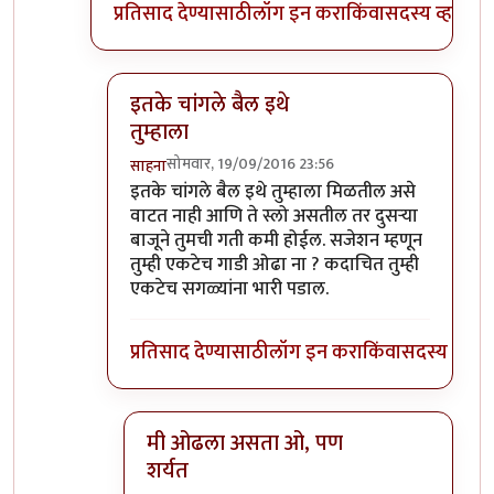
प्रतिसाद देण्यासाठी
लॉग इन करा
किंवा
सदस्य व्हा
इतके चांगले बैल इथे
तुम्हाला
सोमवार, 19/09/2016 23:56
साहना
In reply to
हो ना राव! साध्या बैलगाडा
by
संदीप डांगे
इतके चांगले बैल इथे तुम्हाला मिळतील असे
वाटत नाही आणि ते स्लो असतील तर दुसऱ्या
बाजूने तुमची गती कमी होईल. सजेशन म्हणून
तुम्ही एकटेच गाडी ओढा ना ? कदाचित तुम्ही
एकटेच सगळ्यांना भारी पडाल.
प्रतिसाद देण्यासाठी
लॉग इन करा
किंवा
सदस्य व्हा
मी ओढला असता ओ, पण
शर्यत