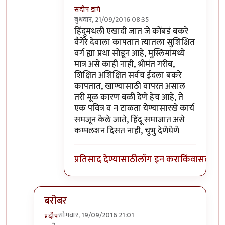
संदीप डांगे
बुधवार, 21/09/2016 08:35
In reply to
ये बात हजम नही हुई. इस्कटून
by
खट
हिंदुमधली एखादी जात जे कोंबडं बकरे
वैगेरे देवाला कापतात त्यातला सुशिक्षित
वर्ग ह्या प्रथा सोडून आहे, मुस्लिमांमध्ये
मात्र असे काही नाही, श्रीमंत गरीब,
शिक्षित अशिक्षित सर्वच ईदला बकरे
कापतात, खाण्यासाठी वापरत असाल
तरी मूळ कारण बळी देणे हेच आहे, ते
एक पवित्र व न टाळता येण्यासारखे कार्य
समजून केले जाते, हिंदू समाजात असे
कम्पलशन दिसत नाही, चुभु देणेघेणे
प्रतिसाद देण्यासाठी
लॉग इन करा
किंवा
सदस्य व्
बरोबर
सोमवार, 19/09/2016 21:01
प्रदीप