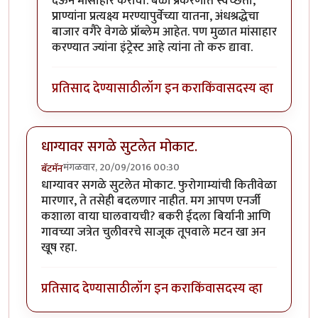
देऊन मांसाहार करावा. बळी प्रकरणात स्वच्छता,
प्राण्यांना प्रत्यक्ष्य मरण्यापुर्वेच्या यातना, अंधश्रद्धेचा
बाजार वगैरे वेगळे प्रॉब्लेम आहेत. पण मुळात मांसाहार
करण्यात ज्यांना इंट्रेस्ट आहे त्यांना तो करु द्यावा.
प्रतिसाद देण्यासाठी
लॉग इन करा
किंवा
सदस्य व्हा
धाग्यावर सगळे सुटलेत मोकाट.
मंगळवार, 20/09/2016 00:30
बॅटमॅन
धाग्यावर सगळे सुटलेत मोकाट. फुरोगाम्यांची कितीवेळा
मारणार, ते तसेही बदलणार नाहीत. मग आपण एनर्जी
कशाला वाया घालवायची? बकरी ईदला बिर्यानी आणि
गावच्या जत्रेत चुलीवरचे साजूक तूपवाले मटन खा अन
खूष रहा.
प्रतिसाद देण्यासाठी
लॉग इन करा
किंवा
सदस्य व्हा