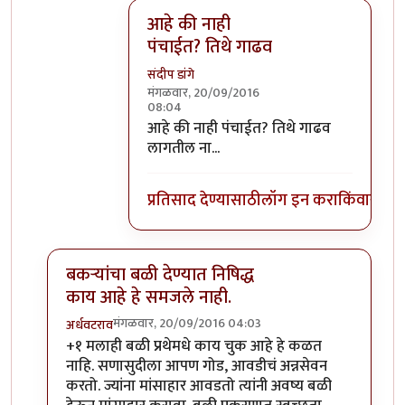
आहे की नाही
पंचाईत? तिथे गाढव
संदीप डांगे
मंगळवार, 20/09/2016
08:04
In reply to
वाईट मानून घेऊ नका गाढवाच्या
आहे की नाही पंचाईत? तिथे गाढव
लागतील ना...
प्रतिसाद देण्यासाठी
लॉग इन करा
किंवा
सदस्य
बकऱ्यांचा बळी देण्यात निषिद्ध
काय आहे हे समजले नाही.
मंगळवार, 20/09/2016 04:03
अर्धवटराव
In reply to
बकऱ्यांचा बळी
by
आजानुकर्ण
+१ मलाही बळी प्रथेमधे काय चुक आहे हे कळत
नाहि. सणासुदीला आपण गोड, आवडीचं अन्नसेवन
करतो. ज्यांना मांसाहार आवडतो त्यांनी अवष्य बळी