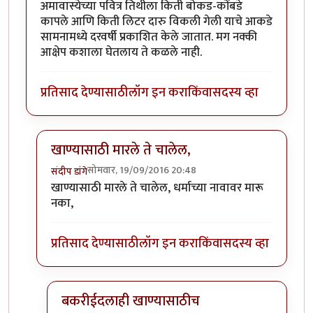
अमावास्येच्या पवित्र तिथीला किती बोकड-कोंबडे
कापले आणि किती लिटर दारु विकली गेली याचे आकडे
सामनामध्ये दरवर्षी प्रकाशित केले जातात. मग नक्की
आक्षेप कशाला घेतलाय ते कळले नाही.
प्रतिसाद देण्यासाठी
लॉग इन करा
किंवा
सदस्य व्हा
खाण्यासाठी मारले ते चालेल,
सोमवार, 19/09/2016 20:48
संदीप डांगे
In reply to
बकऱ्यांचा बळी
by
आजानुकर्ण
खाण्यासाठी मारले ते चालेल, धर्माच्या नावावर मारू
नका,
प्रतिसाद देण्यासाठी
लॉग इन करा
किंवा
सदस्य व्हा
बकरीईदलाही खाण्यासाठीच