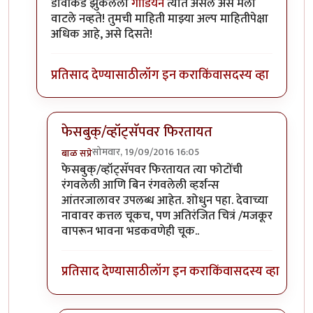
डावीकडे झुकलेला
गार्डियन
त्यात असेल असे मला
वाटले नव्हते! तुमची माहिती माझ्या अल्प माहितीपेक्षा
अधिक आहे, असे दिसते!
प्रतिसाद देण्यासाठी
लॉग इन करा
किंवा
सदस्य व्हा
फेसबुक्/व्हॉट्सॅपवर फिरतायत
सोमवार, 19/09/2016 16:05
बाळ सप्रे
In reply to
फोफावणार!
by
प्रदीप
फेसबुक्/व्हॉट्सॅपवर फिरतायत त्या फोटोंची
रंगवलेली आणि बिन रंगवलेली व्हर्शन्स
आंतरजालावर उपलब्ध आहेत. शोधुन पहा. देवाच्या
नावावर कत्तल चूकच, पण अतिरंजित चित्रं /मजकूर
वापरून भावना भडकवणेही चूक..
प्रतिसाद देण्यासाठी
लॉग इन करा
किंवा
सदस्य व्हा