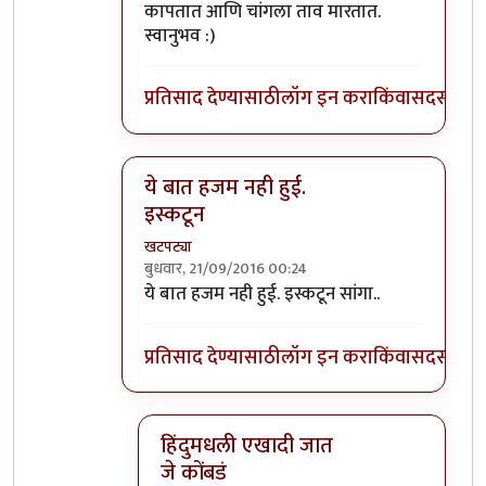
कापतात आणि चांगला ताव मारतात.
स्वानुभव :)
प्रतिसाद देण्यासाठी
लॉग इन करा
किंवा
सदस्य व्हा
ये बात हजम नही हुई.
इस्कटून
खटपट्या
बुधवार, 21/09/2016 00:24
In reply to
फरक आहे थोडा, बकरे सर्व समाज
by
स
ये बात हजम नही हुई. इस्कटून सांगा..
प्रतिसाद देण्यासाठी
लॉग इन करा
किंवा
सदस्य व्हा
हिंदुमधली एखादी जात
जे कोंबडं