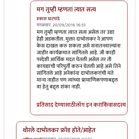
मग तुम्ही म्हणता त्यात सत्य
प्रकाश घाटपांडे
मंगळवार, 20/09/2016 16:55
In reply to
सहमत आहे
by
गामा पैलवान
मग तुम्ही म्हणता त्यात सत्य असेल तर उद्या
हेही अडकतील. मुक्ता दाभोलकर ने आपण
केस दाखल करु शकता असे सनातनवाल्यांना
जाहीर कार्यक्रमात सांगितले आहे. जी काही
परदेशी आर्थिक मदत घेतली असेल तर ती
कायद्याची परिपुर्ती करुन घेतली आहे असे तिने
सांगितले आहे अनेकांना दाभोलकरांची मते
मान्य नाहीत पण त्यांच्या प्रामाणिकपणाबद्द्ल
वा हेतु बद्द्ल शंका नाही.
प्रतिसाद देण्यासाठी
लॉग इन करा
किंवा
सदस्य व्हा
थोरले दाभोलकर फ्रॉड होते/आहेत