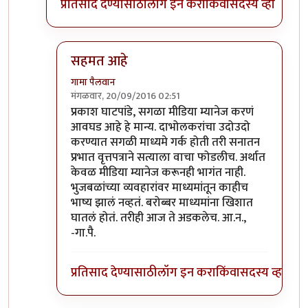
प्रतिसाद देण्यासाठी
लॉग इन करा
किंवा
सदस्य व्हा
सहमत आहे
गामा पैलवान
मंगळवार, 20/09/2016 02:51
In reply to
वृत्तपत्रांनी बातमी दाबली
by
प्रकाश घाटपांडे
प्रकाश घाटपांडे, सगळा मीडिया म्यानेज करणं
आवघड आहे हे मान्य. दाभोलकरांचा उदोउदो
करण्यात सगळी माध्यमे गर्क होती तरी सनातन
प्रभात वृत्तपत्राने सत्याला वाचा फोडलीच. अर्थात
केवळ मीडिया म्यानेज करूनही भागंत नाही.
भुजबळांच्या व्यवहारांवर माध्यमांतून काहीच
भाष्य झालं नव्हतं. बरोब्बर माध्यमांना खिशात
घातलं होतं. तरीही आज ते अडकलेच. आ.न.,
-गा.पै.
प्रतिसाद देण्यासाठी
लॉग इन करा
किंवा
सदस्य व्हा