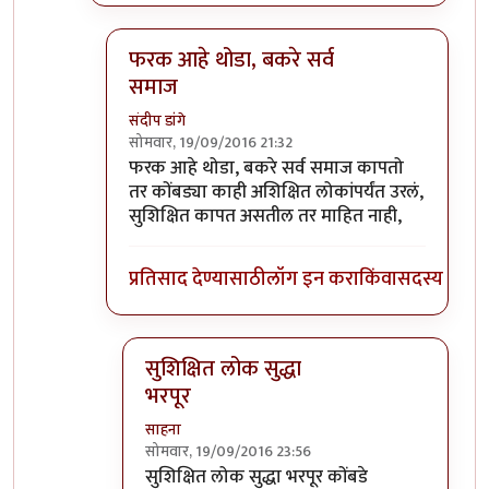
फरक आहे थोडा, बकरे सर्व
समाज
संदीप डांगे
सोमवार, 19/09/2016 21:32
In reply to
जत्रे मधे बकरी कोंबड कापतात
by
प्रकाश 
फरक आहे थोडा, बकरे सर्व समाज कापतो
तर कोंबड्या काही अशिक्षित लोकांपर्यंत उरलं,
सुशिक्षित कापत असतील तर माहित नाही,
प्रतिसाद देण्यासाठी
लॉग इन करा
किंवा
सदस्य व्हा
सुशिक्षित लोक सुद्धा
भरपूर
साहना
सोमवार, 19/09/2016 23:56
In reply to
फरक आहे थोडा, बकरे सर्व समाज
by
स
सुशिक्षित लोक सुद्धा भरपूर कोंबडे