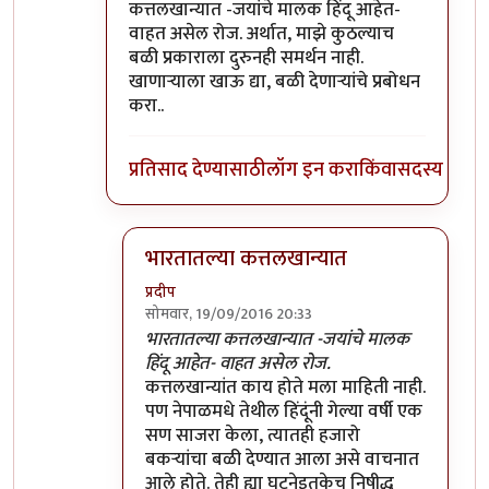
कत्तलखान्यात -जयांचे मालक हिंदू आहेत-
वाहत असेल रोज. अर्थात, माझे कुठल्याच
बळी प्रकाराला दुरुनही समर्थन नाही.
खाणाऱ्याला खाऊ द्या, बळी देणाऱ्यांचे प्रबोधन
करा..
प्रतिसाद देण्यासाठी
लॉग इन करा
किंवा
सदस्य व्हा
भारतातल्या कत्तलखान्यात
प्रदीप
सोमवार, 19/09/2016 20:33
In reply to
सोशल मीडियावर फिरणे हीदेखील
by
सं
भारतातल्या कत्तलखान्यात -जयांचे मालक
हिंदू आहेत- वाहत असेल रोज.
कत्तलखान्यांत काय होते मला माहिती नाही.
पण नेपाळमधे तेथील हिंदूंनी गेल्या वर्षी एक
सण साजरा केला, त्यातही हजारो
बकर्‍यांचा बळी देण्यात आला असे वाचनात
आले होते. तेही ह्या घटनेइतकेच निषीद्ध