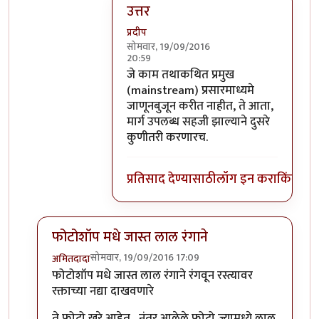
उत्तर
प्रदीप
सोमवार, 19/09/2016
20:59
In reply to
का फिरली असावी हाच प्रश्न
by
स
जे काम तथाकथित प्रमुख
(mainstream) प्रसारमाध्यमे
जाणूनबुजून करीत नाहीत, ते आता,
मार्ग उपलब्ध सहजी झाल्याने दुसरे
कुणीतरी करणारच.
प्रतिसाद देण्यासाठी
लॉग इन करा
किंवा
सदस
फोटोशॉप मधे जास्त लाल रंगाने
सोमवार, 19/09/2016 17:09
अमितदादा
In reply to
कुर्बानी आणि बळी देणे दोन्ही
by
बाळ सप्रे
फोटोशॉप मधे जास्त लाल रंगाने रंगवून रस्त्यावर
रक्ताच्या नद्या दाखवणारे
ते फोटो खरे आहेत , नंतर आलेले फोटो ज्यामध्ये लाल