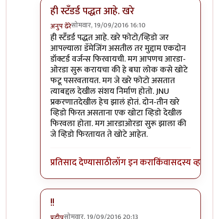
ही स्टॅंडर्ड पद्धत आहे. खरे
सोमवार, 19/09/2016 16:10
अनुप ढेरे
In reply to
फेसबुक्/व्हॉट्सॅपवर फिरतायत
by
बाळ सप्रे
ही स्टॅंडर्ड पद्धत आहे. खरे फोटो/व्हिडो जर
आपल्याला डॅमेजिंग असतील तर मुद्दाम एकदोन
डॉक्टर्ड वर्जन्स फिरवायची. मग आपणच आरडा-
ओरडा सुरू करायचा की हे बघा लोक कसे खोटे
फटू पसरवतायत. मग जे खरे फोटो असतात
त्याबद्दल देखील संशय निर्माण होतो. JNU
प्रकरणातदेखील हेच झालं होतं. दोन-तीन खरे
व्हिडो फिरत असताना एक खोटा व्हिडो देखील
फिरवला होता. मग आरडाओरडा सुरू झाला की
जे व्हिडो फिरतायत ते खोटे आहेत.
प्रतिसाद देण्यासाठी
लॉग इन करा
किंवा
सदस्य व्हा
!!
सोमवार, 19/09/2016 20:13
प्रदीप