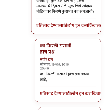
कोंबडे झाकून उजाडले नाही, असे
मानण्याचे दिवस गेले. मूळ चित्रे सोशल
मीडियावर फिरणे कुरापत का समजावी?
प्रतिसाद देण्यासाठी
लॉग इन करा
किंवा
सदस्य व्
का फिरली असावी
हाच प्रश्न
संदीप डांगे
सोमवार, 19/09/2016
20:46
In reply to
कुरापत
by
प्रदीप
का फिरली असावी हाच प्रश्न पडला
आहे,
प्रतिसाद देण्यासाठी
लॉग इन करा
किंवा
सदस्य