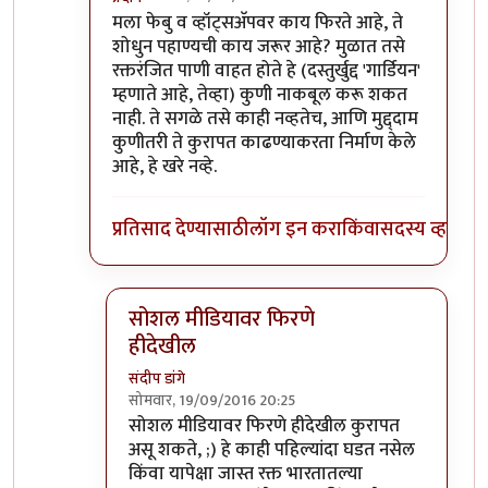
In reply to
फेसबुक्/व्हॉट्सॅपवर फिरतायत
by
बाळ सप्रे
मला फेबु व व्हॉट्सअ‍ॅपवर काय फिरते आहे, ते
शोधुन पहाण्यची काय जरूर आहे? मुळात तसे
रक्तरंजित पाणी वाहत होते हे (दस्तुर्खुद्द 'गार्डियन'
म्हणाते आहे, तेव्हा) कुणी नाकबूल करू शकत
नाही. ते सगळे तसे काही नव्हतेच, आणि मुद्द्दाम
कुणीतरी ते कुरापत काढण्याकरता निर्माण केले
आहे, हे खरे नव्हे.
प्रतिसाद देण्यासाठी
लॉग इन करा
किंवा
सदस्य व्हा
सोशल मीडियावर फिरणे
हीदेखील
संदीप डांगे
सोमवार, 19/09/2016 20:25
In reply to
!!
by
प्रदीप
सोशल मीडियावर फिरणे हीदेखील कुरापत
असू शकते, ;) हे काही पहिल्यांदा घडत नसेल
किंवा यापेक्षा जास्त रक्त भारतातल्या