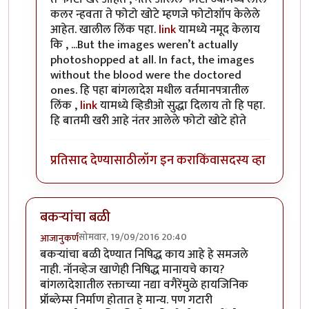
कलर न्हवता ते फोटो खोटे म्हणजे फोटोशॉप केलेले
आहेत. खालील लिंक पहा.
link
यामध्ये नमूद केलाय
कि , ...But the images weren’t actually
photoshopped at all. In fact, the images
without the blood were the doctored
ones. हि पहा बांगलादेश मधील वर्तमानपत्रातील
लिंक ,
link
यामध्ये व्हिडीओ सुद्धा दिलाय तो हि पहा.
हि बातमी खरी आहे नंतर आलेले फोटो खोटे होते
प्रतिसाद देण्यासाठी
लॉग इन करा
किंवा
सदस्य व्हा
बकऱ्यांचा बळी
सोमवार, 19/09/2016 20:40
आजानुकर्ण
बकऱ्यांचा बळी देण्यात निषिद्ध काय आहे हे समजले
नाही. नॉनव्हेज खाणेही निषिद्ध मानायचे काय?
बांगलादेशातील रक्ताच्या नद्या वगैरेंमुळे हायजिनिक
प्रॉब्लेम्स निर्माण होतात हे मान्य. पण गटारी