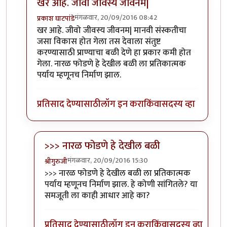
खर आहे. जीवो जीवस्य जीवनम|
मंगळवार, 20/09/2016 08:42
प्रकाश घाटपांडे
In reply to
निसर्ग कायदा संस्कति वगैरे..
by
चौकटराजा
खर आहे. जीवो जीवस्य जीवनम| मानवी संस्कतीचा
जसा विकास होत गेला तस देवाला संतुष्ट
करण्यासाठी प्राण्याचा बळी देणे हा प्रकार कमी होत
गेला. नारळ फोडणे हे देखील बळी ला प्रतिकात्मक
पर्याय म्हणूनच निर्माण झाल.
प्रतिसाद देण्यासाठी
लॉग इन करा
किंवा
सदस्य व्हा
>>> नारळ फोडणे हे देखील बळी
मंगळवार, 20/09/2016 15:30
श्रीगुरुजी
In reply to
खर आहे. जीवो जीवस्य जीवनम|
by
प्रकाश घाटप
>>> नारळ फोडणे हे देखील बळी ला प्रतिकात्मक
पर्याय म्हणूनच निर्माण झाल. हे कोणी सांगितले? या
समजूती ला काही आधार आहे का?
प्रतिसाद देण्यासाठी
लॉग इन करा
किंवा
सदस्य व्हा