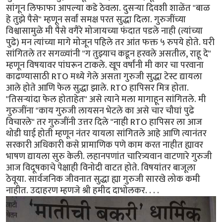
सांगून लिफाफा आपल्या कडे ठेवला. दुसऱ्या दिवशी शाळेंत "बाळ
हे तुझे पैसे" म्हणून सर्वां समक्ष परत सुद्धा दिला. गुरुजींच्या
विश्वासामुळे मी पैसे वगैरे मोजायच्या फंदात पडले नाही (त्यांच्या
पुढे) मन त्यांच्या मागे मोजून पहिले तर आंत फक्त ५ रुपये होते. घरी
सांगितले तर सगळ्यांनी "ग तुझ्याच कडून हरवले असतील, राहू दे"
म्हणून विषयावर पांघरून टाकले. खूप वर्षांनी मी कार चा परवाना
काढण्यासाठी RTO मध्ये गेले असता गुरुजी सुद्धा टेस्ट द्यायला
आले होते आणि फेल सुद्धा झाले. RTO हापिसर मित्र होता.
"तिसऱ्यांदा फेल होताहेत" असे त्याने मला मागाहून सांगितले. मी
गुरुजींना "काय गुरुजी लायसन भेटले का असे चार चौघां पुढे
विचारले" तर गुरुजींनी उत्तर दिले "नाही RTO हापिसर ला आज
थोडी घाई होती म्हणून नंतर यायला सांगितले आहे आणि त्यानंतर
सरकारी अधिकारी कसे प्रामाणिक पणे काम करत नाहीत ह्यावर
भाषण द्यायला सुरु केली. लहानपणांत चारित्र्यवान वाटणारे गुरुजी
आज विदूषकाचे पेक्षाही विनोदी वाटत होते. विषयांतर बाजूला
ठेवूया. सार्वजनिक जीवनात सुद्धा ह्या गुरुजी सारखे लोक कमी
नाहीत. उदाहरण म्हणजे श्री हमीद दाभोलकर. . . .