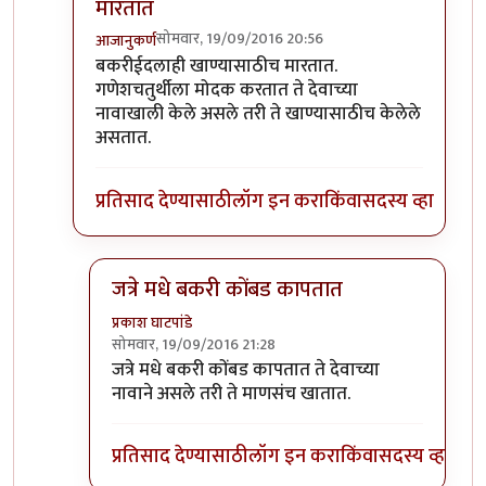
मारतात
सोमवार, 19/09/2016 20:56
आजानुकर्ण
In reply to
खाण्यासाठी मारले ते चालेल,
by
संदीप डांगे
बकरीईदलाही खाण्यासाठीच मारतात.
गणेशचतुर्थीला मोदक करतात ते देवाच्या
नावाखाली केले असले तरी ते खाण्यासाठीच केलेले
असतात.
प्रतिसाद देण्यासाठी
लॉग इन करा
किंवा
सदस्य व्हा
जत्रे मधे बकरी कोंबड कापतात
प्रकाश घाटपांडे
सोमवार, 19/09/2016 21:28
In reply to
बकरीईदलाही खाण्यासाठीच मारतात
by
आजा
जत्रे मधे बकरी कोंबड कापतात ते देवाच्या
नावाने असले तरी ते माणसंच खातात.
प्रतिसाद देण्यासाठी
लॉग इन करा
किंवा
सदस्य व्हा