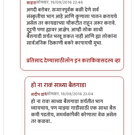
सोमवार, 19/09/2016 22:46
साहना
In reply to
मूळ आक्षेप
by
आनंदयात्री
अगदी बरोबर. सन्मानपूर्वक बळी देणे सर्व
संस्कृतीचा भाग आहे आणि कुणाला पालन करायचे
असेल तर कायद्याच्या चौकटीत राहून जरूर करावे.
दुट्टपी पणा ह्यावर आक्षेप. आम्ही लोक साधी
बैलगाडी शर्यत भरवू शकत नाही आणि ह्या लोकांना
सार्वजनिक ठिकाणी बकरे कापायची मुभा.
प्रतिसाद देण्यासाठी
लॉग इन करा
किंवा
सदस्य व्हा
हो ना राव! साध्या बैलगाडा
सोमवार, 19/09/2016 23:04
संदीप डांगे
In reply to
अगदी बरोबर. सन्मानपूर्वक बळी
by
साहना
हो ना राव! साध्या बैलगाडा शर्यतीत भाग
घ्यायचाय, पण माझ्या गाडीसाठी एक साधा बैल
कमी पडतोय, समर्थकांपैकी कोणाला वेळ असेल
तर कळवा..