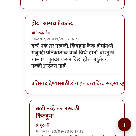
होय. आसच ऐकलंय.
अनिरुद्ध.वैद्य
मंगळवार, 20/09/2016 16:22
In reply to
>>> नारळ फोडणे हे देखील बळी
by
श्रीगुरुज
बळी नव्हे तर नरबळी. किंबहुना कै़क होमांमध्ये
अजुनही प्रतिकात्मक बळी विधी होतो. वास्तुला
धान्याचा पुतळा करुन दिला होता बहुतेक.
नक्की आठवत नाही.
प्रतिसाद देण्यासाठी
लॉग इन करा
किंवा
सदस्य व्हा
बळी नव्हे तर नरबळी.
किंबहुना
↑
श्रीगुरुजी
मंगळवार, 20/09/2016 17:32