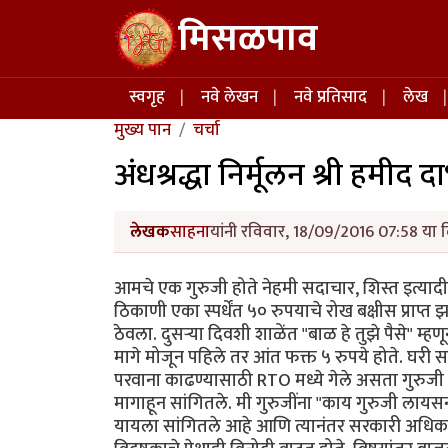
Skip to main content
मिसळपाव
Main navigation
स्वगृह
नवे लेखन
नवे प्रतिसाद
लेख
मुख्य पान
चर्चा
अंधश्रद्धा निर्मूलन श्री हमीद द
लेखक
साहना
यांनी रविवार, 18/09/2016 07:58 या द
आमचे एक गुरुजी होते नेहमी सदाचार, शिस्त इत्यादी ग
ठिकाणी एका स्पर्धेंत ५० रुपयाचे रोख बक्षीस प्राप
ठेवला. दुसऱ्या दिवशी शाळेंत "बाळ हे तुझे पैसे" म्हणून 
मागे मोजून पहिले तर आंत फक्त ५ रुपये होते. घरी स
परवाना काढण्यासाठी RTO मध्ये गेले असता गुरुजी सु
मागाहून सांगितले. मी गुरुजींना "काय गुरुजी लायसन
यायला सांगितले आहे आणि त्यानंतर सरकारी अधिकारी