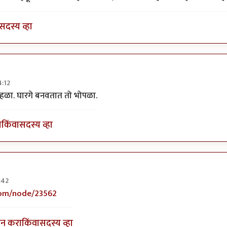
सदस्य व्हा
4:12
्पेसिफिक.
by
प्रचेतस
ोहळा. घारगे बनवतात तो भोपळा.
ा
किंवा
सदस्य व्हा
:42
िक
by
अप्पा जोगळेकर
com/node/23562
इन करा
किंवा
सदस्य व्हा