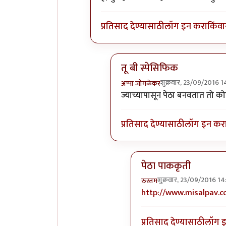
प्रतिसाद देण्यासाठी
लॉग इन करा
किंवा
तू बी स्पेसिफिक
शुक्रवार, 23/09/2016 1
अप्पा जोगळेकर
In reply to
तांबडा भोपळा टू बी स
ज्याच्यापासून पेठा बनवतात तो क
प्रतिसाद देण्यासाठी
लॉग इन कर
पेठा पाककृती
शुक्रवार, 23/09/2016 14
रुस्तम
In reply to
तू बी स्पेसिफ
http://www.misalpav.
प्रतिसाद देण्यासाठी
लॉग 