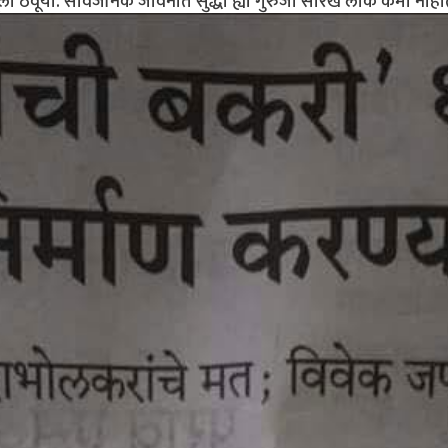
ूला ठेवूया. सार्वजनिक जीवनात सुद्धा ह्या गुरुजी सारखे लोक कमी नाही