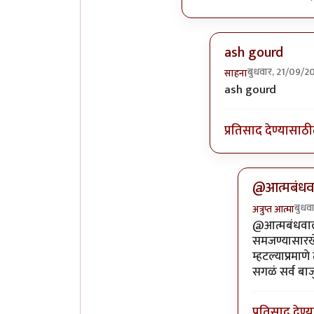
ash gourd
बुधवार, 21/09/2
साहना
In reply to
कोहळा 
ash gourd
प्रतिसाद देण्यासाठी
@आत्मबंधवा
बुधव
अत्रुप्त आत्मा
In reply to
आ
@आत्मबंधवाल्य
समजण्यासारखे 
म्हटल्याप्रमाण
सगळं सर्व बाज
प्रतिसाद देण्