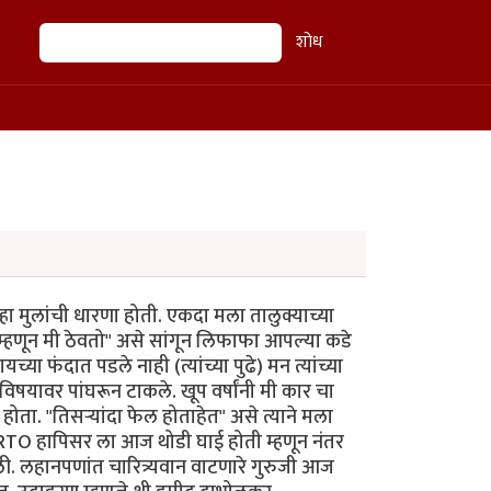
शोध
शोध
म्हा मुलांची धारणा होती. एकदा मला तालुक्याच्या
ल म्हणून मी ठेवतो" असे सांगून लिफाफा आपल्या कडे
यच्या फंदात पडले नाही (त्यांच्या पुढे) मन त्यांच्या
विषयावर पांघरून टाकले. खूप वर्षांनी मी कार चा
होता. "तिसऱ्यांदा फेल होताहेत" असे त्याने मला
ाही RTO हापिसर ला आज थोडी घाई होती म्हणून नंतर
ी. लहानपणांत चारित्र्यवान वाटणारे गुरुजी आज