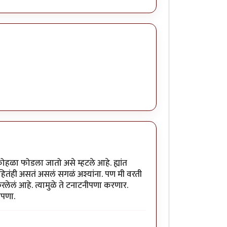
ोहळा फोडला जातो असे म्हटले आहे. ह्यांत
हितंही असतं असलं सगळं अश्यांना. पण मी वरती
त्करलेलं आहे. त्यामुळे ते टनाटनीपणा करणार.
ीपणा.