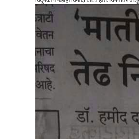
विदूषकाचे पेक्षाही विनोदी वाटत होते. विषयांतर बाज