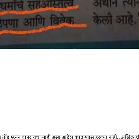
da)
by
डॉ सुहास म्हात्रे
चे तोंड म्हनून वापरायचा नाही असा आदेश काढण्यास हरकत नाही. . अखिल हम