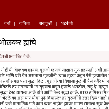
चर्चा
कविता
पाककृती
भटकंती
ाभोलकर ह्यांचे
िवशी प्रकाशित केले.
ोष्टीची शिकवण द्यायचे. गुरुजी म्हणजे साक्षांत गुरु ब्रहस्पती अशी आ
्त झाले आणि घरी येत असताना गुरुजींनी "बाळ तुझ्या कडून पैसे हरवाती
सर्वां समक्ष परत सुद्धा दिला. गुरुजींच्या विश्वासामुळे मी पैसे वगैरे मोजा
ांगितले तर सगळ्यांनी "ग तुझ्याच कडून हरवले असतील, राहू दे" म्हणून 
द्धा टेस्ट द्यायला आले होते आणि फेल सुद्धा झाले. RTO हापिसर मित्र 
 भेटले का असे चार चौघां पुढे विचारले" तर गुरुजींनी उत्तर दिले "न
 कसे प्रामाणिक पणे काम करत नाहीत ह्यावर भाषण द्यायला सुरु केल