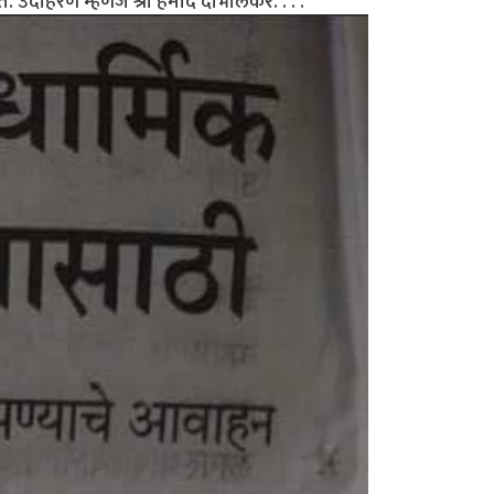
त. उदाहरण म्हणजे श्री हमीद दाभोलकर. . . .