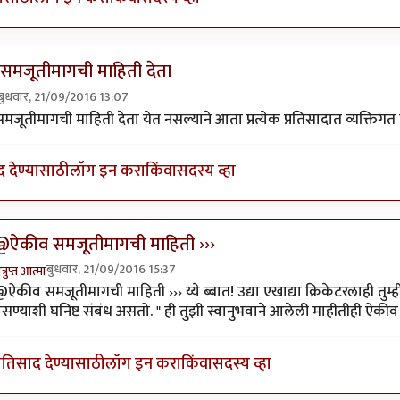
समजूतीमागची माहिती देता
बुधवार, 21/09/2016 13:07
ly to
@आत्मबंधवाल्यानी `कोहळा
by
अत्रुप्त आत्मा
जूतीमागची माहिती देता येत नसल्याने आता प्रत्येक प्रतिसादात व्यक्तिगत ट
द देण्यासाठी
लॉग इन करा
किंवा
सदस्य व्हा
@ऐकीव समजूतीमागची माहिती ›››
बुधवार, 21/09/2016 15:37
त्रुप्त आत्मा
n reply to
ऐकीव समजूतीमागची माहिती देता
by
श्रीगुरुजी
ऐकीव समजूतीमागची माहिती ››› य्ये ब्बात! उद्या एखाद्या क्रिकेटरलाही तुम्
सण्याशी घनिष्ट संबंध असतो. " ही तुझी स्वानुभवाने आलेली माहीतीही ऐकीव
्रतिसाद देण्यासाठी
लॉग इन करा
किंवा
सदस्य व्हा