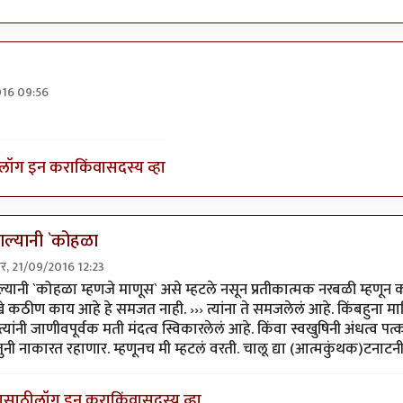
016 09:56
म्हणजे काय?
by
ईश्वरसर्वसाक्षी
लॉग इन करा
किंवा
सदस्य व्हा
ल्यानी `कोहळा
ार, 21/09/2016 12:23
त्मबंधवाल्यानी `कोहळा म्हणजे
by
साहना
ानी `कोहळा म्हणजे माणूस` असे म्हटले नसून प्रतीकात्मक नरबळी म्हणून क
कठीण काय आहे हे समजत नाही. ››› त्यांना ते समजलेलं आहे. किंबहुना मा
े त्यांनी जाणीवपूर्वक मती मंदत्व स्विकारलेलं आहे. किंवा स्वखुषिनी अंधत्व प
ुनी नाकारत रहाणार. म्हणूनच मी म्हटलं वरती. चालू द्या (आत्मकुंथक)टनाटन
यासाठी
लॉग इन करा
किंवा
सदस्य व्हा