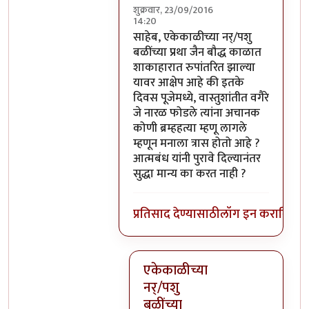
शुक्रवार, 23/09/2016
14:20
In reply to
परंतु नारळ फोडणे म्हणजे नर
साहेब, एकेकाळीच्या नर्/पशु
बळींच्या प्रथा जैन बौद्ध काळात
शाकाहारात रुपांतरित झाल्या
यावर आक्षेप आहे की इतके
दिवस पूजेमध्ये, वास्तुशांतीत वगैरे
जे नारळ फोडले त्यांना अचानक
कोणी ब्रम्हहत्या म्हणू लागले
म्हणून मनाला त्रास होतो आहे ?
आत्मबंध यांनी पुरावे दिल्यानंतर
सुद्धा मान्य का करत नाही ?
प्रतिसाद देण्यासाठी
लॉग इन करा
किंवा
स
एकेकाळीच्या
नर्/पशु
बळींच्या