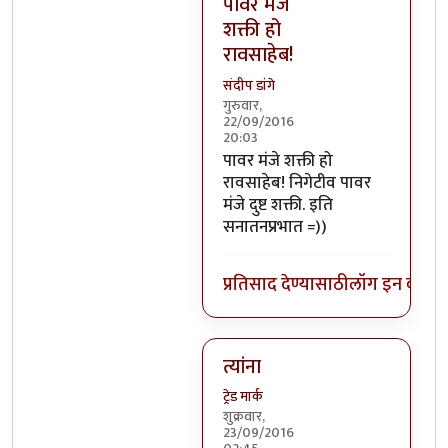
पावर मंजे
शक्ती हो
रावसाहेब!
संदीप डांगे
गुरुवार,
22/09/2016
20:03
In reply to
निगेटिव्ह पाॅवर्स?
by
बो
पावर मंजे शक्ती हो
रावसाहेब! निगेटीव पावर
मंजे दुष्ट शक्ती. इति
सनातनप्रभात =))
प्रतिसाद देण्यासाठी
लॉग इन करा
कि
त्यांना
ट्रेड मार्क
शुक्रवार,
23/09/2016