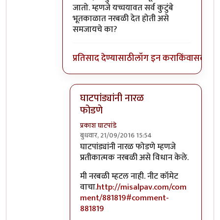
जातो. म्हणजे यच्चयावत सर्व कुटुंबे
भूतकाळात नरबळी देत होती असे
समजायचे का?
प्रतिसाद देण्यासाठी
लॉग इन करा
किंवा
सदस्य व्
घाटपांड्यांनी नारळ
फोडणे
प्रकाश घाटपांडे
बुधवार, 21/09/2016 15:54
In reply to
आत्मबंधवाल्यानी `कोहळा म्हणजे
घाटपांड्यांनी नारळ फोडणे म्हणजे
प्रतीकात्मक नरबळी असे विधान केले.
मी नरबळी म्हटल नाही. नीट कॉमेट
वाचा.
http://misalpav.com/com
ment/881819#comment-
881819