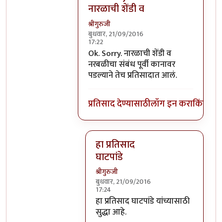
नारळाची शेंडी व
श्रीगुरुजी
बुधवार, 21/09/2016
17:22
In reply to
घाटपांड्यांनी नारळ फोडणे
by
प्
Ok. Sorry. नारळाची शेंडी व
नरबळीचा संबंध पूर्वी कानावर
पडल्याने तेच प्रतिसादात आलं.
प्रतिसाद देण्यासाठी
लॉग इन करा
किंवा
सदस
हा प्रतिसाद
घाटपांडे
श्रीगुरुजी
बुधवार, 21/09/2016
17:24
In reply to
Ok. Sorry. नारळाची शेंडी व
हा प्रतिसाद घाटपांडे यांच्यासाठी
सुद्धा आहे.