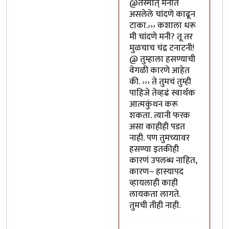
In reply to
या भोपळ्याची पॉव
@तस्मात् मनात
असलेले चांदणे काढून
टाका.››› कशाला धरू
मी चांदणे मनी? तू तर
मुळचाच चंद्र टनाटनी!
@ तुम्हाला हसण्याची
वेगळी कारणे आहेत
की. ››› ते तुमचं तुम्ही
पाहिजे तेव्हढं स्वार्थक
आत्मकुंथन करू
शकता. त्यानी फरक
असा काहीही पडत
नाही. पण तुमच्यावर
हसण्या इतकीही
कारणं उपलब्ध नाहित,
कारण~ हास्यापद
व्हायलाही काही
लायकता लागते.
तुमची तीही नाही.