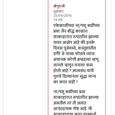
श्रीगुरुजी
शुक्रवार,
23/09/2016
14:46
In reply to
साहेब,
by
अप्पा जोगळेकर
एकेकाळीच्या नर्/पशु बळींच्या
प्रथा जैन बौद्ध काळात
शाकाहारात रुपांतरित झाल्या
यावर आक्षेप आहे की इतके
दिवस पूजेमध्ये, वास्तुशांतीत
वगैरे जे नारळ फोडले त्यांना
अचानक कोणी ब्रम्हहत्या म्हणू
लागले म्हणून मनाला त्रास
होतो आहे ? आत्मबंध यांनी
पुरावे दिल्यानंतर सुद्धा मान्य
का करत नाही ?
नर/पशु बळींच्या प्रथा
शाकाहारात रूपांतरीत झाल्या
असतील तर ती अत्यंत
आनंददायक गोष्ट आहे. मी
शाकाहाराचा कट्टर पुरस्कर्ता