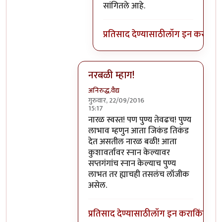
सांगितले आहे.
प्रतिसाद देण्यासाठी
लॉग इन करा
किंव
नरबळी म्हाग!
अनिरुद्ध.वैद्य
गुरुवार, 22/09/2016
15:17
In reply to
मला शास्त्रार्थ वगैरे काही
by
सुब
नारळ स्वस्त! पण पुण्य तेवढच! पुण्य
लाभाव म्हणुन आता जिकंड तिकंड
देत असतील नारळ बळी! आता
कुशावर्तावर स्नान केल्यावर
सप्तगंगांच स्नान केल्याच पुण्य
लाभत तर ह्याचही तसलंच लॉजीक
असेल.
प्रतिसाद देण्यासाठी
लॉग इन करा
किंवा
सदस