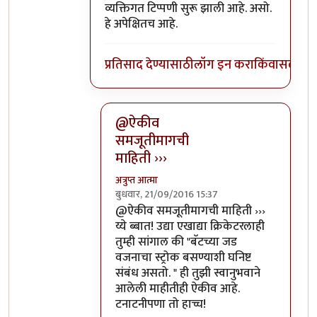
व्यक्तिगत टिप्पणी सुरू झाली आहे. असो.
हे अपेक्षितच आहे.
प्रतिसाद देण्यासाठी
लॉग इन करा
किंवा
सदस्य व्
@ऐकीव
समजूतीमागची
माहिती ›››
अत्रुप्त आत्मा
बुधवार, 21/09/2016 15:37
In reply to
ऐकीव समजूतीमागची माहिती देता
@ऐकीव समजूतीमागची माहिती ›››
य्ये ब्बात! उद्या एखाद्या क्रिकेटरलाही
तुम्ही सांगाल की "बॅटच्या जड
वजनाचा स्ट्रोक बसण्याशी घनिष्ट
संबंध असतो. " ही तुझी स्वानुभवाने
आलेली माहीतीही ऐकीव आहे.
टनाटनीपणा तो हाच्च!