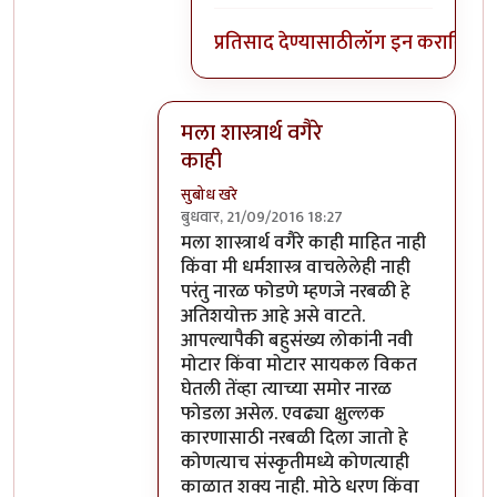
प्रतिसाद देण्यासाठी
लॉग इन करा
किंवा
स
मला शास्त्रार्थ वगैरे
काही
सुबोध खरे
बुधवार, 21/09/2016 18:27
In reply to
आत्मबंधवाल्यानी `कोहळा म्हणजे
मला शास्त्रार्थ वगैरे काही माहित नाही
किंवा मी धर्मशास्त्र वाचलेलेही नाही
परंतु नारळ फोडणे म्हणजे नरबळी हे
अतिशयोक्त आहे असे वाटते.
आपल्यापैकी बहुसंख्य लोकांनी नवी
मोटार किंवा मोटार सायकल विकत
घेतली तेंव्हा त्याच्या समोर नारळ
फोडला असेल. एवढ्या क्षुल्लक
कारणासाठी नरबळी दिला जातो हे
कोणत्याच संस्कृतीमध्ये कोणत्याही
काळात शक्य नाही. मोठे धरण किंवा