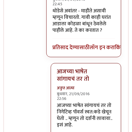
22:45
In reply to
हे स्वमतीमंदत्व आहे असे आता
b
थोडेसे अवांतर - माहीते असावी
म्हणून विचारतो. गावी काही घरांत
आडाला कोहळा बांधून ठेवलेले
पाहीले आहे. ते का करतात ?
प्रतिसाद देण्यासाठी
लॉग इन करा
किंवा
सदस
आजच्या भाषेत
सांगायचं तर तो
अत्रुप्त आत्मा
बुधवार, 21/09/2016
22:56
In reply to
थोडेसे अवांतर - माहीते असाव
आजच्या भाषेत सांगायचं तर तो
निगेटिव्ह पॉवर्स स्वत:कडे खेचून
घेतो .. म्हणून तो दर्शनी लावावा..
इसं आहे.