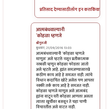
प्रतिसाद देण्यासाठी
लॉग इन करा
किंवा
सदस्य
आत्मबंधवाल्यानी
`कोहळा म्हणजे
श्रीगुरुजी
बुधवार, 21/09/2016 13:03
In reply to
आत्मबंधवाल्यानी `कोहळा म्हणजे
b
आत्मबंधवाल्यानी `कोहळा म्हणजे
माणूस` असे म्हटले नसून प्रतीकात्मक
नरबळी म्हणून कोहळा फोडला जातो
असे म्हटले आहे. ह्यांत समजण्यासारखे
कठीण काय आहे हे समजत नाही. त्यांचे
विधान कदाचित खोटे असेल पण आपला
नक्की तर्क काय आहे हे समजत नाही.
कोहळा म्हणजे माणूस असे आत्मबंद
ह्यांना वाटून घरी कोहळा आणला असता
त्याला खुर्चीवर बसवून ते चहा पाणी
विचारतील असे वाटत नाही.