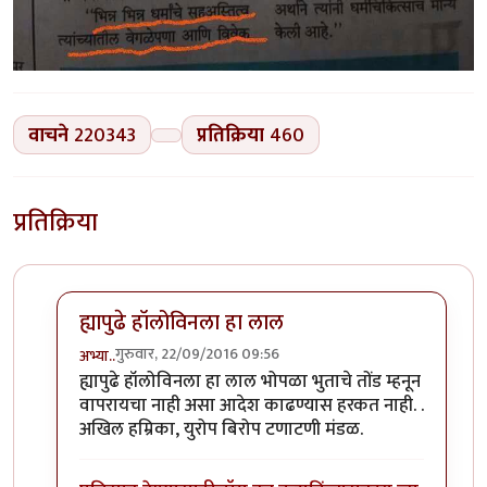
वाचने
220343
प्रतिक्रिया
460
प्रतिक्रिया
ह्यापुढे हॉलोविनला हा लाल
गुरुवार, 22/09/2016 09:56
अभ्या..
In reply to
कोहळा (Benincasa hispida)
by
डॉ सुहास म्हात्
ह्यापुढे हॉलोविनला हा लाल भोपळा भुताचे तोंड म्हनून
वापरायचा नाही असा आदेश काढण्यास हरकत नाही. .
अखिल हम्रिका, युरोप बिरोप टणाटणी मंडळ.