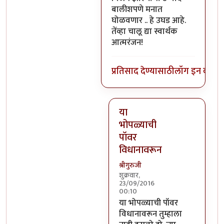
बालीशपणे मनात
घोळवणार .. हे उघड आहे.
तेंव्हा चालू द्या स्वार्थक
आत्मरंजन!
प्रतिसाद देण्यासाठी
लॉग इन करा
कि
या
भोपळ्याची
पॉवर
विधानावरून
श्रीगुरुजी
शुक्रवार,
23/09/2016
00:10
In reply to
वर सांगितलेला अर्थ 
या भोपळ्याची पॉवर
विधानावरून तुम्हाला