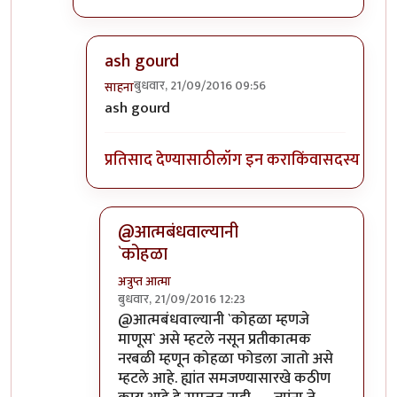
ash gourd
बुधवार, 21/09/2016 09:56
साहना
In reply to
कोहळा म्हणजे काय?
by
ईश्वरसर्वसाक्षी
ash gourd
प्रतिसाद देण्यासाठी
लॉग इन करा
किंवा
सदस्य व्हा
@आत्मबंधवाल्यानी
`कोहळा
अत्रुप्त आत्मा
बुधवार, 21/09/2016 12:23
In reply to
आत्मबंधवाल्यानी `कोहळा म्हणजे
by
स
@आत्मबंधवाल्यानी `कोहळा म्हणजे
माणूस` असे म्हटले नसून प्रतीकात्मक
नरबळी म्हणून कोहळा फोडला जातो असे
म्हटले आहे. ह्यांत समजण्यासारखे कठीण