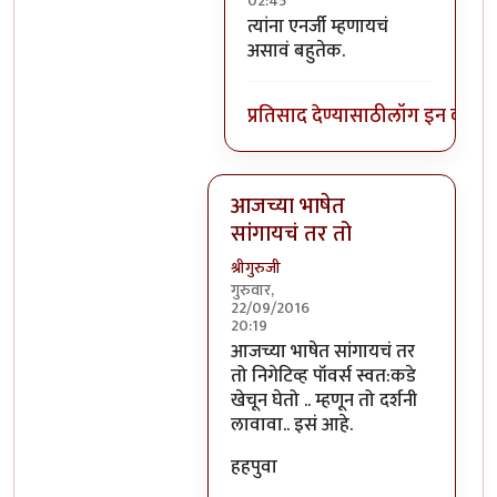
02:45
In reply to
निगेटिव्ह पाॅवर्स?
by
बो
त्यांना एनर्जी म्हणायचं
असावं बहुतेक.
प्रतिसाद देण्यासाठी
लॉग इन करा
कि
आजच्या भाषेत
सांगायचं तर तो
श्रीगुरुजी
गुरुवार,
22/09/2016
20:19
In reply to
आजच्या भाषेत सांगायचं त
आजच्या भाषेत सांगायचं तर
तो निगेटिव्ह पॉवर्स स्वत:कडे
खेचून घेतो .. म्हणून तो दर्शनी
लावावा.. इसं आहे.
हहपुवा