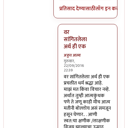
प्रतिसाद देण्यासाठी
लॉग इन करा
किंव
वर
सांगितलेला
अर्थ ही एक
अत्रुप्त आत्मा
गुरुवार,
22/09/2016
22:39
In reply to
आजच्या भाषेत सांगायचं
वर सांगितलेला अर्थ ही एक
प्रचलीत धर्म श्रद्धा आहे.
माझं मत किंवा विचार नव्हे.
अर्थात तुम्ही आत्मकुंथक
पणे ते जणू काही मीच आत्म
मतीनी बोल्लोय असं समजून
हसून घेणार.. . आणी
स्वत:चा क्षणीक /लाक्षणीक
विजय झाल्याचा उन्माद