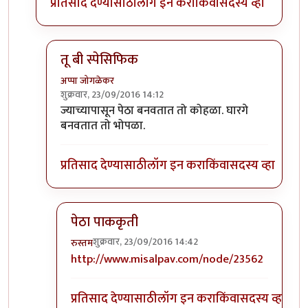
प्रतिसाद देण्यासाठी
लॉग इन करा
किंवा
सदस्य व्हा
तू बी स्पेसिफिक
अप्पा जोगळेकर
शुक्रवार, 23/09/2016 14:12
In reply to
तांबडा भोपळा टू बी स्पेसिफिक.
by
प्रचेतस
ज्याच्यापासून पेठा बनवतात तो कोहळा. घारगे
बनवतात तो भोपळा.
प्रतिसाद देण्यासाठी
लॉग इन करा
किंवा
सदस्य व्हा
पेठा पाककृती
शुक्रवार, 23/09/2016 14:42
रुस्तम
In reply to
तू बी स्पेसिफिक
by
अप्पा जोगळेकर
http://www.misalpav.com/node/23562
प्रतिसाद देण्यासाठी
लॉग इन करा
किंवा
सदस्य व्हा