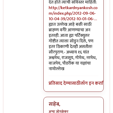
देत होते त्याची सविस्तर माहिती:
http://ketkardnyankosh.co
m/index.php/2012-09-06-
10-04-39/2012-10-01-06-…
ह्यात उल्लेख आहे बळी साठी
ब्राह्म्ण वगैरे आणण्याचा अन
इतरही. आता ह्या पर्टिक्युलर
गोष्टीत त्याला सोडुन दिले, पण
इतर ठिकाणी देतही असतील!
सौरपुराण.- अध्याय १६ यांत
अश्वमेध, राजसूय, गोमेध, नरमेध,
वाजपेय, पौडरीक या यज्ञांचा
नामोल्लेख
प्रतिसाद देण्यासाठी
लॉग इन करा
किंवा
स
साहेब,
अप्पा जोगळेकर