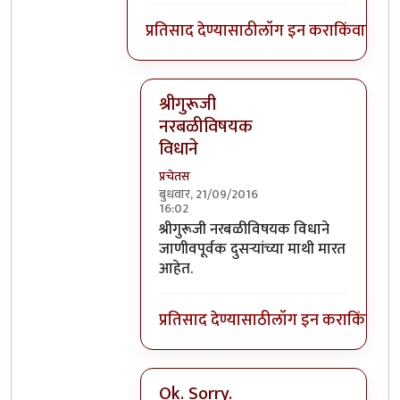
प्रतिसाद देण्यासाठी
लॉग इन करा
किंवा
सदस्य
श्रीगुरूजी
नरबळीविषयक
विधाने
प्रचेतस
बुधवार, 21/09/2016
16:02
In reply to
घाटपांड्यांनी नारळ फोडणे
by
प्
श्रीगुरूजी नरबळीविषयक विधाने
जाणीवपूर्वक दुसऱ्यांच्या माथी मारत
आहेत.
प्रतिसाद देण्यासाठी
लॉग इन करा
किंवा
सदस
Ok. Sorry.