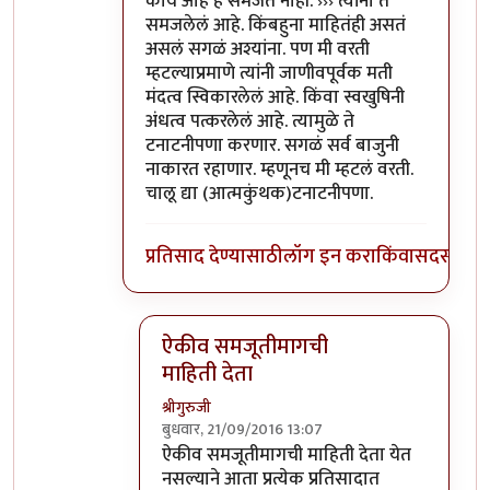
काय आहे हे समजत नाही. ››› त्यांना ते
समजलेलं आहे. किंबहुना माहितंही असतं
असलं सगळं अश्यांना. पण मी वरती
म्हटल्याप्रमाणे त्यांनी जाणीवपूर्वक मती
मंदत्व स्विकारलेलं आहे. किंवा स्वखुषिनी
अंधत्व पत्करलेलं आहे. त्यामुळे ते
टनाटनीपणा करणार. सगळं सर्व बाजुनी
नाकारत रहाणार. म्हणूनच मी म्हटलं वरती.
चालू द्या (आत्मकुंथक)टनाटनीपणा.
प्रतिसाद देण्यासाठी
लॉग इन करा
किंवा
सदस्य व्हा
ऐकीव समजूतीमागची
माहिती देता
श्रीगुरुजी
बुधवार, 21/09/2016 13:07
In reply to
@आत्मबंधवाल्यानी `कोहळा
by
अत्र
ऐकीव समजूतीमागची माहिती देता येत
नसल्याने आता प्रत्येक प्रतिसादात