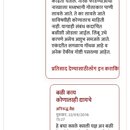
काढता येतील. नारळ फोडण्याआधी
नारळाला मध्यभागी गोलाकार पाणी
लावले जाते. ते का लावले जाते
याविषयीही कोणालाच माहिती
नाही. याचाही संबंध कदाचित
बळीशी जोडला जाईल. लिंबू उभे
कापणे असेच अशुभ समजले जाते.
एकंदरीत सगळाच गोंधळ आहे व
अनेक ऐकीव गोष्टी पसरल्या आहेत.
प्रतिसाद देण्यासाठी
लॉग इन करा
किंवा
सदस
बळी काय
कोणालाही द्यायचे
अनिरुद्ध.वैद्य
गुरुवार, 22/09/2016
15:27
In reply to
परंतु नारळ फोडणे म्हणजे नर
हे बघा क्सले क्सली यज्ञ अन बळी