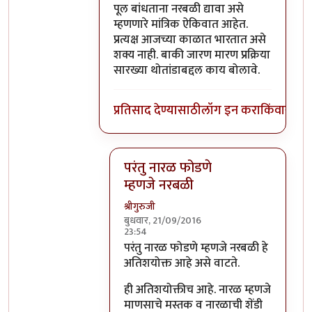
पूल बांधताना नरबळी द्यावा असे
म्हणणारे मांत्रिक ऐकिवात आहेत.
प्रत्यक्ष आजच्या काळात भारतात असे
शक्य नाही. बाकी जारण मारण प्रक्रिया
सारख्या थोतांडाबद्दल काय बोलावे.
प्रतिसाद देण्यासाठी
लॉग इन करा
किंवा
सदस्य
परंतु नारळ फोडणे
म्हणजे नरबळी
श्रीगुरुजी
बुधवार, 21/09/2016
23:54
In reply to
मला शास्त्रार्थ वगैरे काही
by
सुब
परंतु नारळ फोडणे म्हणजे नरबळी हे
अतिशयोक्त आहे असे वाटते.
ही अतिशयोक्तीच आहे. नारळ म्हणजे
माणसाचे मस्तक व नारळाची शेंडी