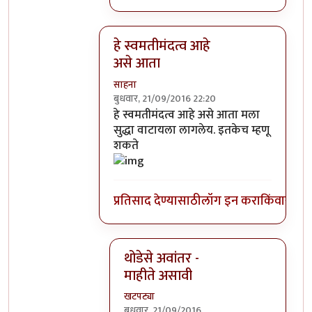
हे स्वमतीमंदत्व आहे
असे आता
साहना
बुधवार, 21/09/2016 22:20
In reply to
आत्मबंधवाल्यानी `कोहळा म्हणजे
हे स्वमतीमंदत्व आहे असे आता मला
सुद्धा वाटायला लागलेय. इतकेच म्हणू
शकते
प्रतिसाद देण्यासाठी
लॉग इन करा
किंवा
सदस्य
थोडेसे अवांतर -
माहीते असावी
खटपट्या
बुधवार, 21/09/2016