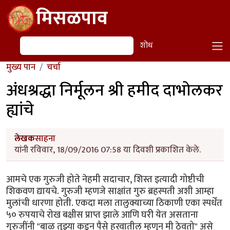
Skip to main content
मिसळपाव
शोध
शोध
मुख्य पान
चर्चा
अंधश्रद्धा निर्मूलन श्री हमीद दाभोलकर
ह्यांचे
लेखक
साहना
यांनी रविवार, 18/09/2016 07:58 या दिवशी प्रकाशित केले.
आमचे एक गुरुजी होते नेहमी सदाचार, शिस्त इत्यादी गोष्टीची
शिकवण द्यायचे. गुरुजी म्हणजे साक्षांत गुरु ब्रहस्पती अशी आम्हा
मुलांची धारणा होती. एकदा मला तालुक्याच्या ठिकाणी एका स्पर्धेंत
५० रुपयाचे रोख बक्षीस प्राप्त झाले आणि घरी येत असताना
गुरुजींनी "बाळ तुझ्या कडून पैसे हरवातील म्हणून मी ठेवतो" असे