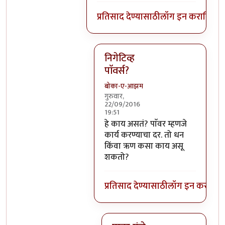
प्रतिसाद देण्यासाठी
लॉग इन करा
किंवा
स
निगेटिव्ह
पाॅवर्स?
बोका-ए-आझम
गुरुवार,
22/09/2016
19:51
In reply to
आजच्या भाषेत सांगायचं त
हे काय असतं? पाॅवर म्हणजे
कार्य करण्याचा दर. तो धन
किंवा ऋण कसा काय असू
शकतो?
प्रतिसाद देण्यासाठी
लॉग इन करा
किंव