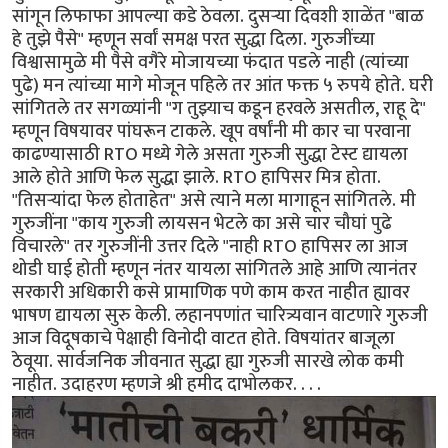
सांगून लिफाफा आपल्या कडे ठेवला. दुसऱ्या दिवशी शाळेंत "बाळ
हे तुझे पैसे" म्हणून सर्वां समक्ष परत सुद्धा दिला. गुरुजींच्या
विश्वासामुळे मी पैसे वगैरे मोजायच्या फंदात पडले नाही (त्यांच्या
पुढे) मन त्यांच्या मागे मोजून पहिले तर आंत फक्त ५ रुपये होते. घरी
सांगितले तर सगळ्यांनी "ग तुझ्याच कडून हरवले असतील, राहू दे"
म्हणून विषयावर पांघरून टाकले. खूप वर्षांनी मी कार चा परवाना
काढण्यासाठी RTO मध्ये गेले असता गुरुजी सुद्धा टेस्ट द्यायला
आले होते आणि फेल सुद्धा झाले. RTO हापिसर मित्र होता.
"तिसऱ्यांदा फेल होताहेत" असे त्याने मला मागाहून सांगितले. मी
गुरुजींना "काय गुरुजी लायसन भेटले का असे चार चौघां पुढे
विचारले" तर गुरुजींनी उत्तर दिले "नाही RTO हापिसर ला आज
थोडी घाई होती म्हणून नंतर यायला सांगितले आहे आणि त्यानंतर
सरकारी अधिकारी कसे प्रामाणिक पणे काम करत नाहीत ह्यावर
भाषण द्यायला सुरु केली. लहानपणांत चारित्र्यवान वाटणारे गुरुजी
आज विदूषकाचे पेक्षाही विनोदी वाटत होते. विषयांतर बाजूला
ठेवूया. सार्वजनिक जीवनात सुद्धा ह्या गुरुजी सारखे लोक कमी
नाहीत. उदाहरण म्हणजे श्री हमीद दाभोलकर. . . .