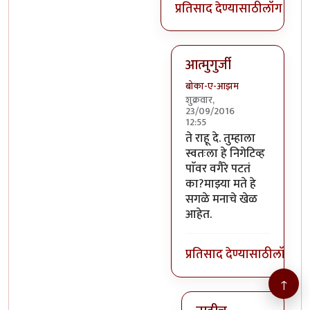
प्रतिसाद देण्यासाठी
लॉग इन क
आत्मुगुर्जी
बोका-ए-आझम
शुक्रवार,
23/09/2016
12:55
In reply to
@तस्मात् मनात 
ते राहू दे. तुम्हाला
स्वतःला हे निगेटिव्ह
पाॅवर वगैरे पटतं
का?माझ्या मते हे
सगळे मनाचे खेळ
आहेत.
प्रतिसाद देण्यासाठी
लॉग इन
↑