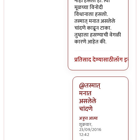
नाही हसलो हो. त्या
मूळच्या विनोदी
विधानाला हसलो.
तस्मात् मनात असलेले
चांदणे काढून टाका.
तुम्हाला हसण्याची वेगळी
कारणे आहेत की.
प्रतिसाद देण्यासाठी
लॉग इन कर
@तस्मात्
मनात
असलेले
चांदणे
अत्रुप्त आत्मा
शुक्रवार,
23/09/2016
12:42