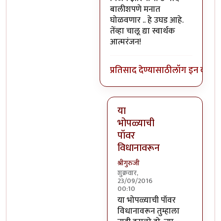
बालीशपणे मनात
घोळवणार .. हे उघड आहे.
तेंव्हा चालू द्या स्वार्थक
आत्मरंजन!
प्रतिसाद देण्यासाठी
लॉग इन करा
कि
या
भोपळ्याची
पॉवर
विधानावरून
श्रीगुरुजी
शुक्रवार,
23/09/2016
00:10
In reply to
वर सांगितलेला अर्थ 
या भोपळ्याची पॉवर
विधानावरून तुम्हाला