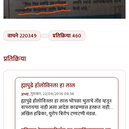
वाचने
220349
प्रतिक्रिया
460
प्रतिक्रिया
ह्यापुढे हॉलोविनला हा लाल
गुरुवार, 22/09/2016 09:56
अभ्या..
In reply to
कोहळा (Benincasa hispida)
by
डॉ सुहास म्हात्
ह्यापुढे हॉलोविनला हा लाल भोपळा भुताचे तोंड म्हनून
वापरायचा नाही असा आदेश काढण्यास हरकत नाही. .
अखिल हम्रिका, युरोप बिरोप टणाटणी मंडळ.