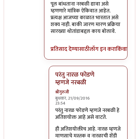
पूल बांधताना नरबळी द्यावा असे
म्हणणारे मांत्रिक ऐकिवात आहेत.
प्रत्यक्ष आजच्या काळात भारतात असे
शक्य नाही. बाकी जारण मारण प्रक्रिया
सारख्या थोतांडाबद्दल काय बोलावे.
प्रतिसाद देण्यासाठी
लॉग इन करा
किंवा
सदस्य
परंतु नारळ फोडणे
म्हणजे नरबळी
श्रीगुरुजी
बुधवार, 21/09/2016
23:54
In reply to
मला शास्त्रार्थ वगैरे काही
by
सुब
परंतु नारळ फोडणे म्हणजे नरबळी हे
अतिशयोक्त आहे असे वाटते.
ही अतिशयोक्तीच आहे. नारळ म्हणजे
माणसाचे मस्तक व नारळाची शेंडी