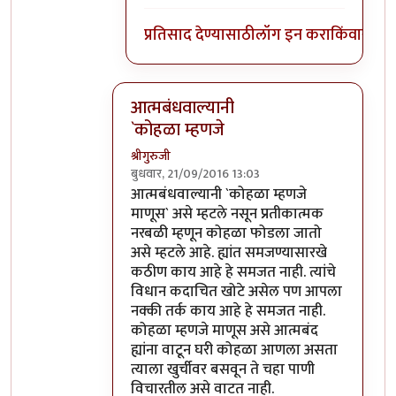
प्रतिसाद देण्यासाठी
लॉग इन करा
किंवा
सदस्य
आत्मबंधवाल्यानी
`कोहळा म्हणजे
श्रीगुरुजी
बुधवार, 21/09/2016 13:03
In reply to
आत्मबंधवाल्यानी `कोहळा म्हणजे
b
आत्मबंधवाल्यानी `कोहळा म्हणजे
माणूस` असे म्हटले नसून प्रतीकात्मक
नरबळी म्हणून कोहळा फोडला जातो
असे म्हटले आहे. ह्यांत समजण्यासारखे
कठीण काय आहे हे समजत नाही. त्यांचे
विधान कदाचित खोटे असेल पण आपला
नक्की तर्क काय आहे हे समजत नाही.
कोहळा म्हणजे माणूस असे आत्मबंद
ह्यांना वाटून घरी कोहळा आणला असता
त्याला खुर्चीवर बसवून ते चहा पाणी
विचारतील असे वाटत नाही.