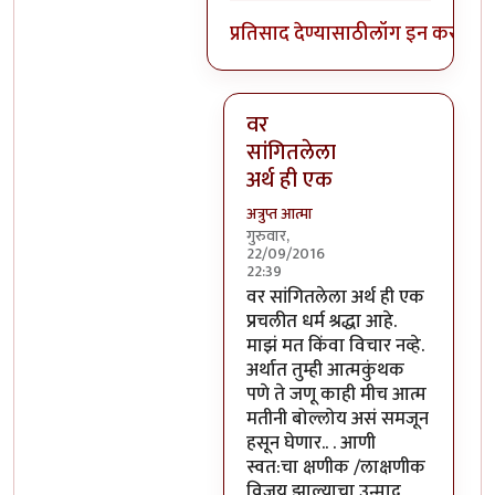
प्रतिसाद देण्यासाठी
लॉग इन करा
किंव
वर
सांगितलेला
अर्थ ही एक
अत्रुप्त आत्मा
गुरुवार,
22/09/2016
22:39
In reply to
आजच्या भाषेत सांगायचं
वर सांगितलेला अर्थ ही एक
प्रचलीत धर्म श्रद्धा आहे.
माझं मत किंवा विचार नव्हे.
अर्थात तुम्ही आत्मकुंथक
पणे ते जणू काही मीच आत्म
मतीनी बोल्लोय असं समजून
हसून घेणार.. . आणी
स्वत:चा क्षणीक /लाक्षणीक
विजय झाल्याचा उन्माद