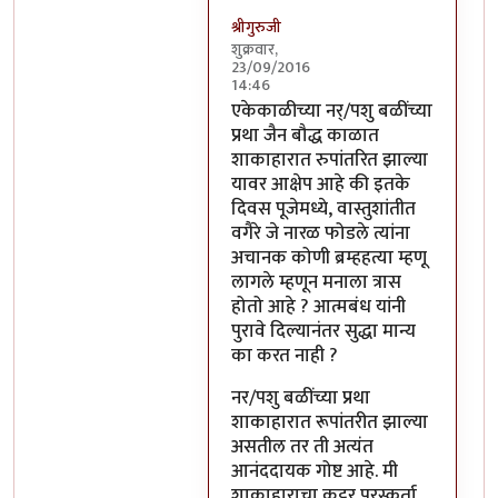
श्रीगुरुजी
शुक्रवार,
23/09/2016
14:46
In reply to
साहेब,
by
अप्पा जोगळेकर
एकेकाळीच्या नर्/पशु बळींच्या
प्रथा जैन बौद्ध काळात
शाकाहारात रुपांतरित झाल्या
यावर आक्षेप आहे की इतके
दिवस पूजेमध्ये, वास्तुशांतीत
वगैरे जे नारळ फोडले त्यांना
अचानक कोणी ब्रम्हहत्या म्हणू
लागले म्हणून मनाला त्रास
होतो आहे ? आत्मबंध यांनी
पुरावे दिल्यानंतर सुद्धा मान्य
का करत नाही ?
नर/पशु बळींच्या प्रथा
शाकाहारात रूपांतरीत झाल्या
असतील तर ती अत्यंत
आनंददायक गोष्ट आहे. मी
शाकाहाराचा कट्टर पुरस्कर्ता