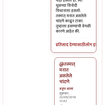
नाही हसलो हो. त्या
मूळच्या विनोदी
विधानाला हसलो.
तस्मात् मनात असलेले
चांदणे काढून टाका.
तुम्हाला हसण्याची वेगळी
कारणे आहेत की.
प्रतिसाद देण्यासाठी
लॉग इन कर
@तस्मात्
मनात
असलेले
चांदणे
अत्रुप्त आत्मा
शुक्रवार,
23/09/2016
12:42