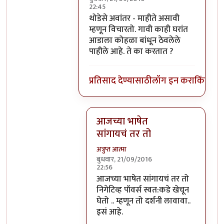
22:45
In reply to
हे स्वमतीमंदत्व आहे असे आता
b
थोडेसे अवांतर - माहीते असावी
म्हणून विचारतो. गावी काही घरांत
आडाला कोहळा बांधून ठेवलेले
पाहीले आहे. ते का करतात ?
प्रतिसाद देण्यासाठी
लॉग इन करा
किंवा
सदस
आजच्या भाषेत
सांगायचं तर तो
अत्रुप्त आत्मा
बुधवार, 21/09/2016
22:56
In reply to
थोडेसे अवांतर - माहीते असाव
आजच्या भाषेत सांगायचं तर तो
निगेटिव्ह पॉवर्स स्वत:कडे खेचून
घेतो .. म्हणून तो दर्शनी लावावा..
इसं आहे.