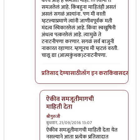
काय आहे हे समजत नाही. ››› त्यांना ते
समजलेलं आहे. किंबहुना माहितंही असतं
असलं सगळं अश्यांना. पण मी वरती
म्हटल्याप्रमाणे त्यांनी जाणीवपूर्वक मती
मंदत्व स्विकारलेलं आहे. किंवा स्वखुषिनी
अंधत्व पत्करलेलं आहे. त्यामुळे ते
टनाटनीपणा करणार. सगळं सर्व बाजुनी
नाकारत रहाणार. म्हणूनच मी म्हटलं वरती.
चालू द्या (आत्मकुंथक)टनाटनीपणा.
प्रतिसाद देण्यासाठी
लॉग इन करा
किंवा
सदस्य व्हा
ऐकीव समजूतीमागची
माहिती देता
श्रीगुरुजी
बुधवार, 21/09/2016 13:07
In reply to
@आत्मबंधवाल्यानी `कोहळा
by
अत्र
ऐकीव समजूतीमागची माहिती देता येत
नसल्याने आता प्रत्येक प्रतिसादात