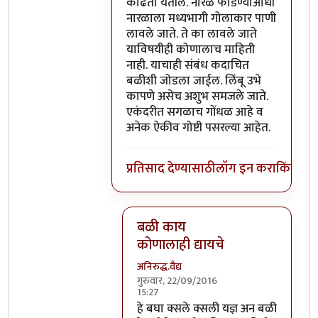
काढता येतील. नारळ फोडण्याआधी
नारळाला मध्यभागी गोलाकार पाणी
लावले जाते. ते का लावले जाते
याविषयीही कोणालाच माहिती
नाही. याचाही संबंध कदाचित
बळीशी जोडला जाईल. लिंबू उभे
कापणे असेच अशुभ समजले जाते.
एकंदरीत सगळाच गोंधळ आहे व
अनेक ऐकीव गोष्टी पसरल्या आहेत.
प्रतिसाद देण्यासाठी
लॉग इन करा
किंवा
सदस
बळी काय
कोणालाही द्यायचे
अनिरुद्ध.वैद्य
गुरुवार, 22/09/2016
15:27
In reply to
परंतु नारळ फोडणे म्हणजे नर
हे बघा क्सले क्सली यज्ञ अन बळी