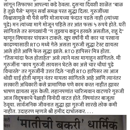
सांगून लिफाफा आपल्या कडे ठेवला. दुसऱ्या दिवशी शाळेंत "बाळ
हे तुझे पैसे" म्हणून सर्वां समक्ष परत सुद्धा दिला. गुरुजींच्या
विश्वासामुळे मी पैसे वगैरे मोजायच्या फंदात पडले नाही (त्यांच्या
पुढे) मन त्यांच्या मागे मोजून पहिले तर आंत फक्त ५ रुपये होते. घरी
सांगितले तर सगळ्यांनी "ग तुझ्याच कडून हरवले असतील, राहू दे"
म्हणून विषयावर पांघरून टाकले. खूप वर्षांनी मी कार चा परवाना
काढण्यासाठी RTO मध्ये गेले असता गुरुजी सुद्धा टेस्ट द्यायला
आले होते आणि फेल सुद्धा झाले. RTO हापिसर मित्र होता.
"तिसऱ्यांदा फेल होताहेत" असे त्याने मला मागाहून सांगितले. मी
गुरुजींना "काय गुरुजी लायसन भेटले का असे चार चौघां पुढे
विचारले" तर गुरुजींनी उत्तर दिले "नाही RTO हापिसर ला आज
थोडी घाई होती म्हणून नंतर यायला सांगितले आहे आणि त्यानंतर
सरकारी अधिकारी कसे प्रामाणिक पणे काम करत नाहीत ह्यावर
भाषण द्यायला सुरु केली. लहानपणांत चारित्र्यवान वाटणारे गुरुजी
आज विदूषकाचे पेक्षाही विनोदी वाटत होते. विषयांतर बाजूला
ठेवूया. सार्वजनिक जीवनात सुद्धा ह्या गुरुजी सारखे लोक कमी
नाहीत. उदाहरण म्हणजे श्री हमीद दाभोलकर. . . .