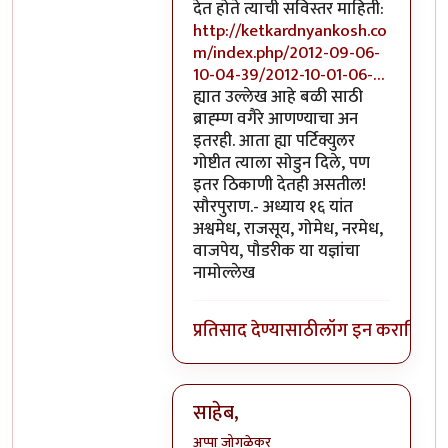
देत होते त्याची सविस्तर माहिती:
http://ketkardnyankosh.co
m/index.php/2012-09-06-
10-04-39/2012-10-01-06-…
ह्यात उल्लेख आहे बळी साठी
ब्राह्म्ण वगैरे आणण्याचा अन
इतरही. आता ह्या पर्टिक्युलर
गोष्टीत त्याला सोडुन दिले, पण
इतर ठिकाणी देतही असतील!
सौरपुराण.- अध्याय १६ यांत
अश्वमेध, राजसूय, गोमेध, नरमेध,
वाजपेय, पौडरीक या यज्ञांचा
नामोल्लेख
प्रतिसाद देण्यासाठी
लॉग इन करा
किंवा
स
साहेब,
अप्पा जोगळेकर