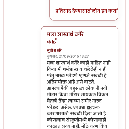
प्रतिसाद देण्यासाठी
लॉग इन करा
किंवा
स
मला शास्त्रार्थ वगैरे
काही
सुबोध खरे
बुधवार, 21/09/2016 18:27
In reply to
आत्मबंधवाल्यानी `कोहळा म्हणजे
मला शास्त्रार्थ वगैरे काही माहित नाही
किंवा मी धर्मशास्त्र वाचलेलेही नाही
परंतु नारळ फोडणे म्हणजे नरबळी हे
अतिशयोक्त आहे असे वाटते.
आपल्यापैकी बहुसंख्य लोकांनी नवी
मोटार किंवा मोटार सायकल विकत
घेतली तेंव्हा त्याच्या समोर नारळ
फोडला असेल. एवढ्या क्षुल्लक
कारणासाठी नरबळी दिला जातो हे
कोणत्याच संस्कृतीमध्ये कोणत्याही
काळात शक्य नाही. मोठे धरण किंवा