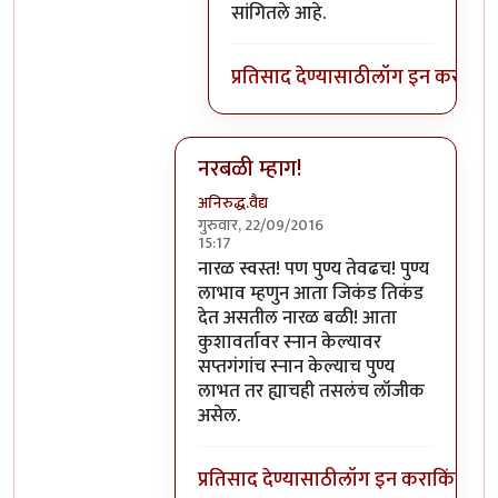
सांगितले आहे.
प्रतिसाद देण्यासाठी
लॉग इन करा
किंव
नरबळी म्हाग!
अनिरुद्ध.वैद्य
गुरुवार, 22/09/2016
15:17
In reply to
मला शास्त्रार्थ वगैरे काही
by
सुब
नारळ स्वस्त! पण पुण्य तेवढच! पुण्य
लाभाव म्हणुन आता जिकंड तिकंड
देत असतील नारळ बळी! आता
कुशावर्तावर स्नान केल्यावर
सप्तगंगांच स्नान केल्याच पुण्य
लाभत तर ह्याचही तसलंच लॉजीक
असेल.
प्रतिसाद देण्यासाठी
लॉग इन करा
किंवा
सदस