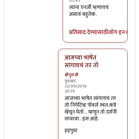
02:45
In reply to
निगेटिव्ह पाॅवर्स?
by
बो
त्यांना एनर्जी म्हणायचं
असावं बहुतेक.
प्रतिसाद देण्यासाठी
लॉग इन करा
कि
आजच्या भाषेत
सांगायचं तर तो
श्रीगुरुजी
गुरुवार,
22/09/2016
20:19
In reply to
आजच्या भाषेत सांगायचं त
आजच्या भाषेत सांगायचं तर
तो निगेटिव्ह पॉवर्स स्वत:कडे
खेचून घेतो .. म्हणून तो दर्शनी
लावावा.. इसं आहे.
हहपुवा