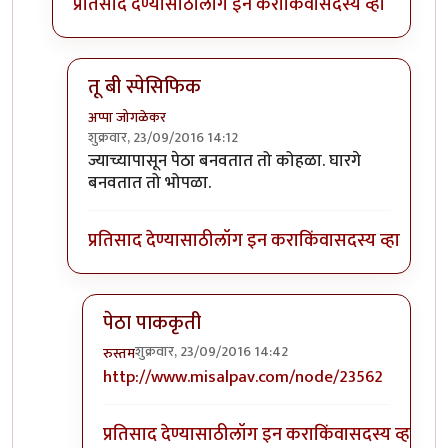
प्रतिसाद देण्यासाठी
लॉग इन करा
किंवा
सदस्य व्हा
तू बी स्पेसिफिक
अप्पा जोगळेकर
शुक्रवार, 23/09/2016 14:12
In reply to
तांबडा भोपळा टू बी स्पेसिफिक.
by
प्रचेतस
ज्याच्यापासून पेठा बनवतात तो कोहळा. घारगे
बनवतात तो भोपळा.
प्रतिसाद देण्यासाठी
लॉग इन करा
किंवा
सदस्य व्हा
पेठा पाककृती
शुक्रवार, 23/09/2016 14:42
रुस्तम
In reply to
तू बी स्पेसिफिक
by
अप्पा जोगळेकर
http://www.misalpav.com/node/23562
प्रतिसाद देण्यासाठी
लॉग इन करा
किंवा
सदस्य व्हा