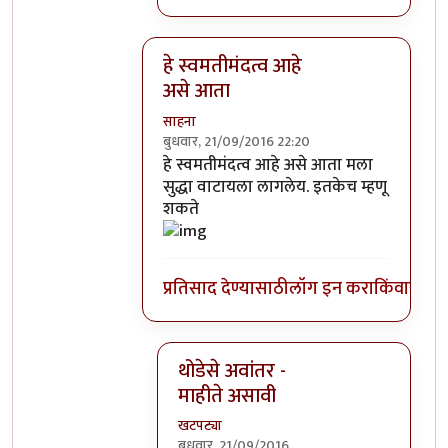
हे स्वमतीमंदत्व आहे
असे आता
साहना
बुधवार, 21/09/2016 22:20
In reply to
आत्मबंधवाल्यानी `कोहळा म्हणजे
हे स्वमतीमंदत्व आहे असे आता मला
सुद्धा वाटायला लागलेय. इतकेच म्हणू
शकते
प्रतिसाद देण्यासाठी
लॉग इन करा
किंवा
सदस्य
थोडेसे अवांतर -
माहीते असावी
खटपट्या
बुधवार, 21/09/2016