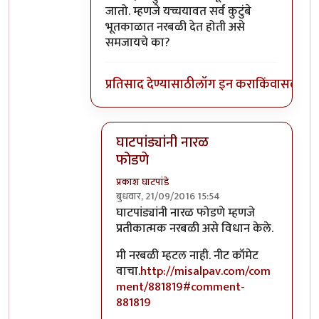
जातो. म्हणजे यच्चयावत सर्व कुटुंबे
भूतकाळात नरबळी देत होती असे
समजायचे का?
प्रतिसाद देण्यासाठी
लॉग इन करा
किंवा
सदस्य व्
घाटपांड्यांनी नारळ
फोडणे
प्रकाश घाटपांडे
बुधवार, 21/09/2016 15:54
In reply to
आत्मबंधवाल्यानी `कोहळा म्हणजे
घाटपांड्यांनी नारळ फोडणे म्हणजे
प्रतीकात्मक नरबळी असे विधान केले.
मी नरबळी म्हटल नाही. नीट कॉमेट
वाचा.
http://misalpav.com/com
ment/881819#comment-
881819