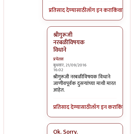
प्रतिसाद देण्यासाठी
लॉग इन करा
किंवा
सदस्य
श्रीगुरूजी
नरबळीविषयक
विधाने
प्रचेतस
बुधवार, 21/09/2016
16:02
In reply to
घाटपांड्यांनी नारळ फोडणे
by
प्
श्रीगुरूजी नरबळीविषयक विधाने
जाणीवपूर्वक दुसऱ्यांच्या माथी मारत
आहेत.
प्रतिसाद देण्यासाठी
लॉग इन करा
किंवा
सदस
Ok. Sorry.