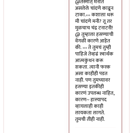
In reply to
या भोपळ्याची पॉव
@तस्मात् मनात
असलेले चांदणे काढून
टाका.››› कशाला धरू
मी चांदणे मनी? तू तर
मुळचाच चंद्र टनाटनी!
@ तुम्हाला हसण्याची
वेगळी कारणे आहेत
की. ››› ते तुमचं तुम्ही
पाहिजे तेव्हढं स्वार्थक
आत्मकुंथन करू
शकता. त्यानी फरक
असा काहीही पडत
नाही. पण तुमच्यावर
हसण्या इतकीही
कारणं उपलब्ध नाहित,
कारण~ हास्यापद
व्हायलाही काही
लायकता लागते.
तुमची तीही नाही.