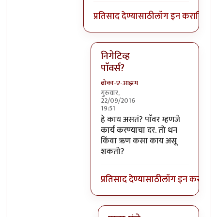
प्रतिसाद देण्यासाठी
लॉग इन करा
किंवा
स
निगेटिव्ह
पाॅवर्स?
बोका-ए-आझम
गुरुवार,
22/09/2016
19:51
In reply to
आजच्या भाषेत सांगायचं त
हे काय असतं? पाॅवर म्हणजे
कार्य करण्याचा दर. तो धन
किंवा ऋण कसा काय असू
शकतो?
प्रतिसाद देण्यासाठी
लॉग इन करा
किंव