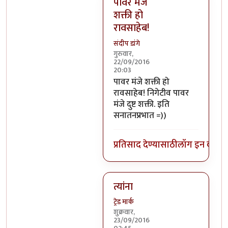
पावर मंजे
शक्ती हो
रावसाहेब!
संदीप डांगे
गुरुवार,
22/09/2016
20:03
In reply to
निगेटिव्ह पाॅवर्स?
by
बो
पावर मंजे शक्ती हो
रावसाहेब! निगेटीव पावर
मंजे दुष्ट शक्ती. इति
सनातनप्रभात =))
प्रतिसाद देण्यासाठी
लॉग इन करा
कि
त्यांना
ट्रेड मार्क
शुक्रवार,
23/09/2016