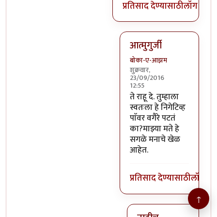
प्रतिसाद देण्यासाठी
लॉग इन क
आत्मुगुर्जी
बोका-ए-आझम
शुक्रवार,
23/09/2016
12:55
In reply to
@तस्मात् मनात 
ते राहू दे. तुम्हाला
स्वतःला हे निगेटिव्ह
पाॅवर वगैरे पटतं
का?माझ्या मते हे
सगळे मनाचे खेळ
आहेत.
प्रतिसाद देण्यासाठी
लॉग इन
↑