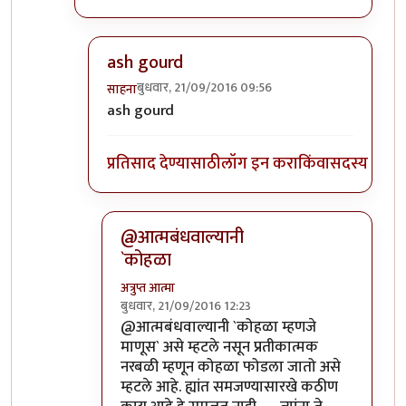
ash gourd
बुधवार, 21/09/2016 09:56
साहना
In reply to
कोहळा म्हणजे काय?
by
ईश्वरसर्वसाक्षी
ash gourd
प्रतिसाद देण्यासाठी
लॉग इन करा
किंवा
सदस्य व्हा
@आत्मबंधवाल्यानी
`कोहळा
अत्रुप्त आत्मा
बुधवार, 21/09/2016 12:23
In reply to
आत्मबंधवाल्यानी `कोहळा म्हणजे
by
स
@आत्मबंधवाल्यानी `कोहळा म्हणजे
माणूस` असे म्हटले नसून प्रतीकात्मक
नरबळी म्हणून कोहळा फोडला जातो असे
म्हटले आहे. ह्यांत समजण्यासारखे कठीण