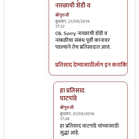
नारळाची शेंडी व
श्रीगुरुजी
बुधवार, 21/09/2016
17:22
In reply to
घाटपांड्यांनी नारळ फोडणे
by
प्
Ok. Sorry. नारळाची शेंडी व
नरबळीचा संबंध पूर्वी कानावर
पडल्याने तेच प्रतिसादात आलं.
प्रतिसाद देण्यासाठी
लॉग इन करा
किंवा
सदस
हा प्रतिसाद
घाटपांडे
श्रीगुरुजी
बुधवार, 21/09/2016
17:24
In reply to
Ok. Sorry. नारळाची शेंडी व
हा प्रतिसाद घाटपांडे यांच्यासाठी
सुद्धा आहे.