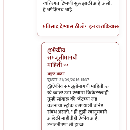
व्यक्तिगत टिप्पणी सुरू झाली आहे. असो.
हे अपेक्षितच आहे.
प्रतिसाद देण्यासाठी
लॉग इन करा
किंवा
सदस्य व्
@ऐकीव
समजूतीमागची
माहिती ›››
अत्रुप्त आत्मा
बुधवार, 21/09/2016 15:37
In reply to
ऐकीव समजूतीमागची माहिती देता
@ऐकीव समजूतीमागची माहिती ›››
य्ये ब्बात! उद्या एखाद्या क्रिकेटरलाही
तुम्ही सांगाल की "बॅटच्या जड
वजनाचा स्ट्रोक बसण्याशी घनिष्ट
संबंध असतो. " ही तुझी स्वानुभवाने
आलेली माहीतीही ऐकीव आहे.
टनाटनीपणा तो हाच्च!