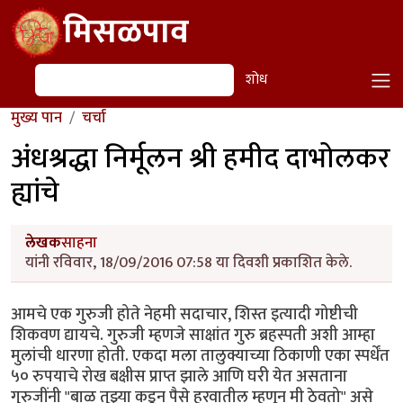
Skip to main content
मिसळपाव
शोध
शोध
मुख्य पान
चर्चा
अंधश्रद्धा निर्मूलन श्री हमीद दाभोलकर
ह्यांचे
लेखक
साहना
यांनी रविवार, 18/09/2016 07:58 या दिवशी प्रकाशित केले.
आमचे एक गुरुजी होते नेहमी सदाचार, शिस्त इत्यादी गोष्टीची
शिकवण द्यायचे. गुरुजी म्हणजे साक्षांत गुरु ब्रहस्पती अशी आम्हा
मुलांची धारणा होती. एकदा मला तालुक्याच्या ठिकाणी एका स्पर्धेंत
५० रुपयाचे रोख बक्षीस प्राप्त झाले आणि घरी येत असताना
गुरुजींनी "बाळ तुझ्या कडून पैसे हरवातील म्हणून मी ठेवतो" असे