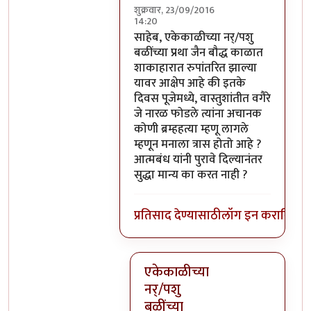
शुक्रवार, 23/09/2016
14:20
In reply to
परंतु नारळ फोडणे म्हणजे नर
साहेब, एकेकाळीच्या नर्/पशु
बळींच्या प्रथा जैन बौद्ध काळात
शाकाहारात रुपांतरित झाल्या
यावर आक्षेप आहे की इतके
दिवस पूजेमध्ये, वास्तुशांतीत वगैरे
जे नारळ फोडले त्यांना अचानक
कोणी ब्रम्हहत्या म्हणू लागले
म्हणून मनाला त्रास होतो आहे ?
आत्मबंध यांनी पुरावे दिल्यानंतर
सुद्धा मान्य का करत नाही ?
प्रतिसाद देण्यासाठी
लॉग इन करा
किंवा
स
एकेकाळीच्या
नर्/पशु
बळींच्या