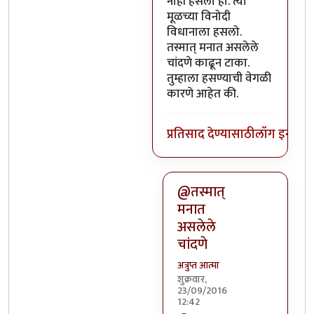
नाही हसलो हो. त्या
मूळच्या विनोदी
विधानाला हसलो.
तस्मात् मनात असलेले
चांदणे काढून टाका.
तुम्हाला हसण्याची वेगळी
कारणे आहेत की.
प्रतिसाद देण्यासाठी
लॉग इन कर
@तस्मात्
मनात
असलेले
चांदणे
अत्रुप्त आत्मा
शुक्रवार,
23/09/2016
12:42