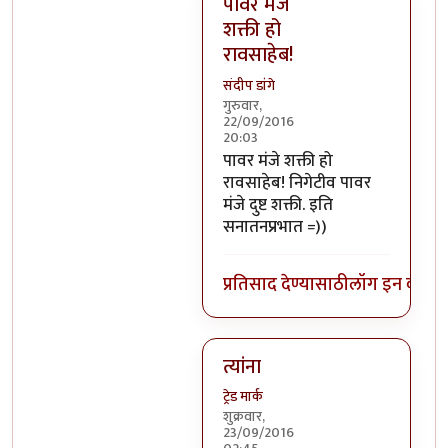
पावर मंजे
शक्ती हो
रावसाहेब!
संदीप डांगे
गुरुवार,
22/09/2016
20:03
In reply to
निगेटिव्ह पाॅवर्स?
by
बो
पावर मंजे शक्ती हो
रावसाहेब! निगेटीव पावर
मंजे दुष्ट शक्ती. इति
सनातनप्रभात =))
प्रतिसाद देण्यासाठी
लॉग इन करा
कि
त्यांना
ट्रेड मार्क
शुक्रवार,
23/09/2016