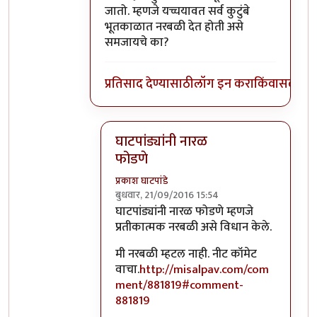
जातो. म्हणजे यच्चयावत सर्व कुटुंबे
भूतकाळात नरबळी देत होती असे
समजायचे का?
प्रतिसाद देण्यासाठी
लॉग इन करा
किंवा
सदस्य व्
घाटपांड्यांनी नारळ
फोडणे
प्रकाश घाटपांडे
बुधवार, 21/09/2016 15:54
In reply to
आत्मबंधवाल्यानी `कोहळा म्हणजे
घाटपांड्यांनी नारळ फोडणे म्हणजे
प्रतीकात्मक नरबळी असे विधान केले.
मी नरबळी म्हटल नाही. नीट कॉमेट
वाचा.
http://misalpav.com/com
ment/881819#comment-
881819