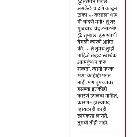
In reply to
या भोपळ्याची पॉव
@तस्मात् मनात
असलेले चांदणे काढून
टाका.››› कशाला धरू
मी चांदणे मनी? तू तर
मुळचाच चंद्र टनाटनी!
@ तुम्हाला हसण्याची
वेगळी कारणे आहेत
की. ››› ते तुमचं तुम्ही
पाहिजे तेव्हढं स्वार्थक
आत्मकुंथन करू
शकता. त्यानी फरक
असा काहीही पडत
नाही. पण तुमच्यावर
हसण्या इतकीही
कारणं उपलब्ध नाहित,
कारण~ हास्यापद
व्हायलाही काही
लायकता लागते.
तुमची तीही नाही.