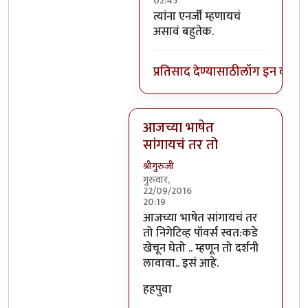
02:45
In reply to
निगेटिव्ह पाॅवर्स?
by
बो
त्यांना एनर्जी म्हणायचं
असावं बहुतेक.
प्रतिसाद देण्यासाठी
लॉग इन करा
कि
आजच्या भाषेत
सांगायचं तर तो
श्रीगुरुजी
गुरुवार,
22/09/2016
20:19
In reply to
आजच्या भाषेत सांगायचं त
आजच्या भाषेत सांगायचं तर
तो निगेटिव्ह पॉवर्स स्वत:कडे
खेचून घेतो .. म्हणून तो दर्शनी
लावावा.. इसं आहे.
हहपुवा