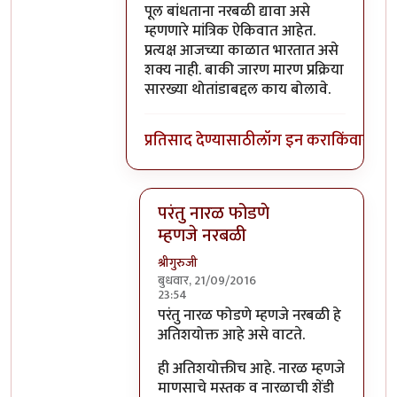
पूल बांधताना नरबळी द्यावा असे
म्हणणारे मांत्रिक ऐकिवात आहेत.
प्रत्यक्ष आजच्या काळात भारतात असे
शक्य नाही. बाकी जारण मारण प्रक्रिया
सारख्या थोतांडाबद्दल काय बोलावे.
प्रतिसाद देण्यासाठी
लॉग इन करा
किंवा
सदस्य
परंतु नारळ फोडणे
म्हणजे नरबळी
श्रीगुरुजी
बुधवार, 21/09/2016
23:54
In reply to
मला शास्त्रार्थ वगैरे काही
by
सुब
परंतु नारळ फोडणे म्हणजे नरबळी हे
अतिशयोक्त आहे असे वाटते.
ही अतिशयोक्तीच आहे. नारळ म्हणजे
माणसाचे मस्तक व नारळाची शेंडी