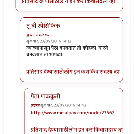
प्रतिसाद देण्यासाठी
लॉग इन करा
किंवा
सदस्य व्हा
तू बी स्पेसिफिक
अप्पा जोगळेकर
शुक्रवार, 23/09/2016 14:12
In reply to
तांबडा भोपळा टू बी स्पेसिफिक.
by
प्रचेतस
ज्याच्यापासून पेठा बनवतात तो कोहळा. घारगे
बनवतात तो भोपळा.
प्रतिसाद देण्यासाठी
लॉग इन करा
किंवा
सदस्य व्हा
पेठा पाककृती
शुक्रवार, 23/09/2016 14:42
रुस्तम
In reply to
तू बी स्पेसिफिक
by
अप्पा जोगळेकर
http://www.misalpav.com/node/23562
प्रतिसाद देण्यासाठी
लॉग इन करा
किंवा
सदस्य व्हा