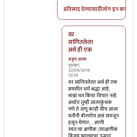
प्रतिसाद देण्यासाठी
लॉग इन करा
किंव
वर
सांगितलेला
अर्थ ही एक
अत्रुप्त आत्मा
गुरुवार,
22/09/2016
22:39
In reply to
आजच्या भाषेत सांगायचं
वर सांगितलेला अर्थ ही एक
प्रचलीत धर्म श्रद्धा आहे.
माझं मत किंवा विचार नव्हे.
अर्थात तुम्ही आत्मकुंथक
पणे ते जणू काही मीच आत्म
मतीनी बोल्लोय असं समजून
हसून घेणार.. . आणी
स्वत:चा क्षणीक /लाक्षणीक
विजय झाल्याचा उन्माद