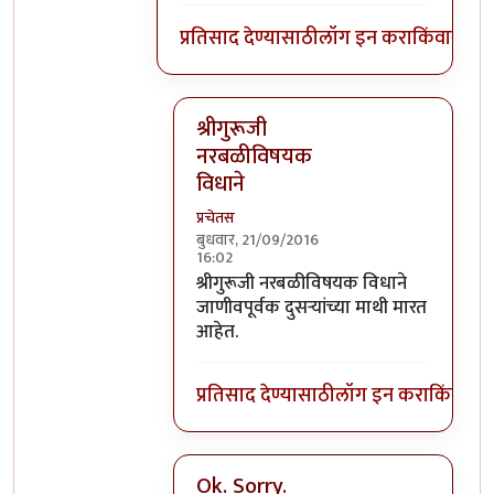
प्रतिसाद देण्यासाठी
लॉग इन करा
किंवा
सदस्य
श्रीगुरूजी
नरबळीविषयक
विधाने
प्रचेतस
बुधवार, 21/09/2016
16:02
In reply to
घाटपांड्यांनी नारळ फोडणे
by
प्
श्रीगुरूजी नरबळीविषयक विधाने
जाणीवपूर्वक दुसऱ्यांच्या माथी मारत
आहेत.
प्रतिसाद देण्यासाठी
लॉग इन करा
किंवा
सदस
Ok. Sorry.