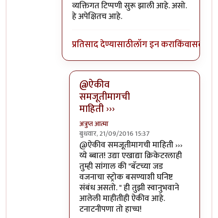
व्यक्तिगत टिप्पणी सुरू झाली आहे. असो.
हे अपेक्षितच आहे.
प्रतिसाद देण्यासाठी
लॉग इन करा
किंवा
सदस्य व्
@ऐकीव
समजूतीमागची
माहिती ›››
अत्रुप्त आत्मा
बुधवार, 21/09/2016 15:37
In reply to
ऐकीव समजूतीमागची माहिती देता
@ऐकीव समजूतीमागची माहिती ›››
य्ये ब्बात! उद्या एखाद्या क्रिकेटरलाही
तुम्ही सांगाल की "बॅटच्या जड
वजनाचा स्ट्रोक बसण्याशी घनिष्ट
संबंध असतो. " ही तुझी स्वानुभवाने
आलेली माहीतीही ऐकीव आहे.
टनाटनीपणा तो हाच्च!