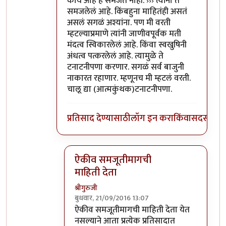
काय आहे हे समजत नाही. ››› त्यांना ते
समजलेलं आहे. किंबहुना माहितंही असतं
असलं सगळं अश्यांना. पण मी वरती
म्हटल्याप्रमाणे त्यांनी जाणीवपूर्वक मती
मंदत्व स्विकारलेलं आहे. किंवा स्वखुषिनी
अंधत्व पत्करलेलं आहे. त्यामुळे ते
टनाटनीपणा करणार. सगळं सर्व बाजुनी
नाकारत रहाणार. म्हणूनच मी म्हटलं वरती.
चालू द्या (आत्मकुंथक)टनाटनीपणा.
प्रतिसाद देण्यासाठी
लॉग इन करा
किंवा
सदस्य व्हा
ऐकीव समजूतीमागची
माहिती देता
श्रीगुरुजी
बुधवार, 21/09/2016 13:07
In reply to
@आत्मबंधवाल्यानी `कोहळा
by
अत्र
ऐकीव समजूतीमागची माहिती देता येत
नसल्याने आता प्रत्येक प्रतिसादात