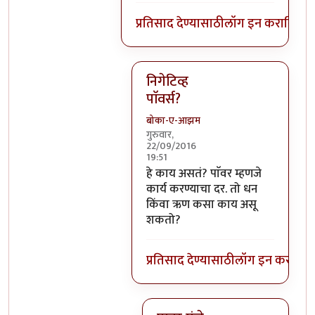
प्रतिसाद देण्यासाठी
लॉग इन करा
किंवा
स
निगेटिव्ह
पाॅवर्स?
बोका-ए-आझम
गुरुवार,
22/09/2016
19:51
In reply to
आजच्या भाषेत सांगायचं त
हे काय असतं? पाॅवर म्हणजे
कार्य करण्याचा दर. तो धन
किंवा ऋण कसा काय असू
शकतो?
प्रतिसाद देण्यासाठी
लॉग इन करा
किंव