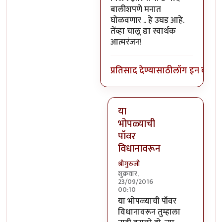
बालीशपणे मनात
घोळवणार .. हे उघड आहे.
तेंव्हा चालू द्या स्वार्थक
आत्मरंजन!
प्रतिसाद देण्यासाठी
लॉग इन करा
कि
या
भोपळ्याची
पॉवर
विधानावरून
श्रीगुरुजी
शुक्रवार,
23/09/2016
00:10
In reply to
वर सांगितलेला अर्थ 
या भोपळ्याची पॉवर
विधानावरून तुम्हाला