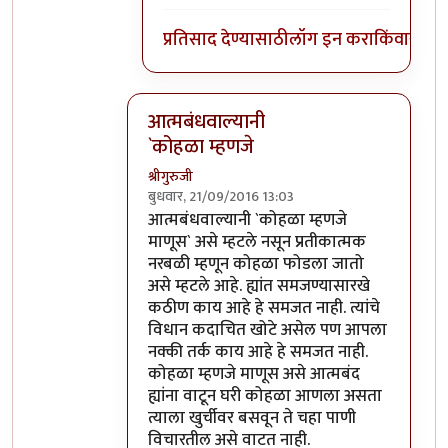
प्रतिसाद देण्यासाठी
लॉग इन करा
किंवा
सदस्य
आत्मबंधवाल्यानी
`कोहळा म्हणजे
श्रीगुरुजी
बुधवार, 21/09/2016 13:03
In reply to
आत्मबंधवाल्यानी `कोहळा म्हणजे
b
आत्मबंधवाल्यानी `कोहळा म्हणजे
माणूस` असे म्हटले नसून प्रतीकात्मक
नरबळी म्हणून कोहळा फोडला जातो
असे म्हटले आहे. ह्यांत समजण्यासारखे
कठीण काय आहे हे समजत नाही. त्यांचे
विधान कदाचित खोटे असेल पण आपला
नक्की तर्क काय आहे हे समजत नाही.
कोहळा म्हणजे माणूस असे आत्मबंद
ह्यांना वाटून घरी कोहळा आणला असता
त्याला खुर्चीवर बसवून ते चहा पाणी
विचारतील असे वाटत नाही.