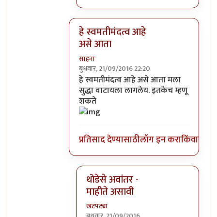
हे स्वमतीमंदत्व आहे
असे आता
साहना
बुधवार, 21/09/2016 22:20
In reply to
आत्मबंधवाल्यानी `कोहळा म्हणजे
हे स्वमतीमंदत्व आहे असे आता मला
सुद्धा वाटायला लागलेय. इतकेच म्हणू
शकते
प्रतिसाद देण्यासाठी
लॉग इन करा
किंवा
सदस्य
थोडेसे अवांतर -
माहीते असावी
खटपट्या
बुधवार, 21/09/2016