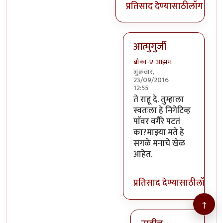
प्रतिसाद देण्यासाठी
लॉग इन क
आत्मुगुर्जी
बोका-ए-आझम
शुक्रवार,
23/09/2016
12:55
In reply to
@तस्मात् मनात 
ते राहू दे. तुम्हाला
स्वतःला हे निगेटिव्ह
पाॅवर वगैरे पटतं
का?माझ्या मते हे
सगळे मनाचे खेळ
आहेत.
प्रतिसाद देण्यासाठी
लॉग इन
↑