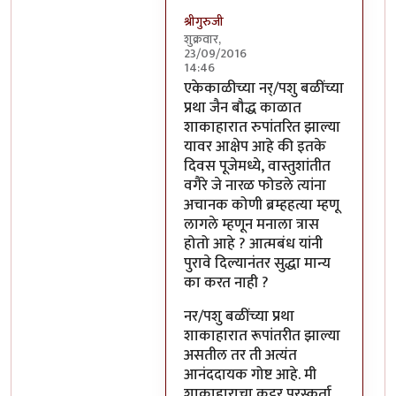
श्रीगुरुजी
शुक्रवार,
23/09/2016
14:46
In reply to
साहेब,
by
अप्पा जोगळेकर
एकेकाळीच्या नर्/पशु बळींच्या
प्रथा जैन बौद्ध काळात
शाकाहारात रुपांतरित झाल्या
यावर आक्षेप आहे की इतके
दिवस पूजेमध्ये, वास्तुशांतीत
वगैरे जे नारळ फोडले त्यांना
अचानक कोणी ब्रम्हहत्या म्हणू
लागले म्हणून मनाला त्रास
होतो आहे ? आत्मबंध यांनी
पुरावे दिल्यानंतर सुद्धा मान्य
का करत नाही ?
नर/पशु बळींच्या प्रथा
शाकाहारात रूपांतरीत झाल्या
असतील तर ती अत्यंत
आनंददायक गोष्ट आहे. मी
शाकाहाराचा कट्टर पुरस्कर्ता