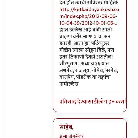
देत होते त्याची सविस्तर माहिती:
http://ketkardnyankosh.co
m/index.php/2012-09-06-
10-04-39/2012-10-01-06-…
ह्यात उल्लेख आहे बळी साठी
ब्राह्म्ण वगैरे आणण्याचा अन
इतरही. आता ह्या पर्टिक्युलर
गोष्टीत त्याला सोडुन दिले, पण
इतर ठिकाणी देतही असतील!
सौरपुराण.- अध्याय १६ यांत
अश्वमेध, राजसूय, गोमेध, नरमेध,
वाजपेय, पौडरीक या यज्ञांचा
नामोल्लेख
प्रतिसाद देण्यासाठी
लॉग इन करा
किंवा
स
साहेब,
अप्पा जोगळेकर