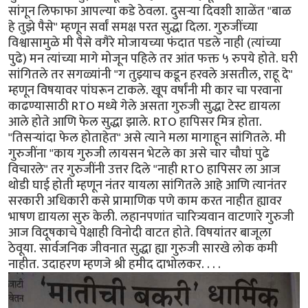
सांगून लिफाफा आपल्या कडे ठेवला. दुसऱ्या दिवशी शाळेंत "बाळ
हे तुझे पैसे" म्हणून सर्वां समक्ष परत सुद्धा दिला. गुरुजींच्या
विश्वासामुळे मी पैसे वगैरे मोजायच्या फंदात पडले नाही (त्यांच्या
पुढे) मन त्यांच्या मागे मोजून पहिले तर आंत फक्त ५ रुपये होते. घरी
सांगितले तर सगळ्यांनी "ग तुझ्याच कडून हरवले असतील, राहू दे"
म्हणून विषयावर पांघरून टाकले. खूप वर्षांनी मी कार चा परवाना
काढण्यासाठी RTO मध्ये गेले असता गुरुजी सुद्धा टेस्ट द्यायला
आले होते आणि फेल सुद्धा झाले. RTO हापिसर मित्र होता.
"तिसऱ्यांदा फेल होताहेत" असे त्याने मला मागाहून सांगितले. मी
गुरुजींना "काय गुरुजी लायसन भेटले का असे चार चौघां पुढे
विचारले" तर गुरुजींनी उत्तर दिले "नाही RTO हापिसर ला आज
थोडी घाई होती म्हणून नंतर यायला सांगितले आहे आणि त्यानंतर
सरकारी अधिकारी कसे प्रामाणिक पणे काम करत नाहीत ह्यावर
भाषण द्यायला सुरु केली. लहानपणांत चारित्र्यवान वाटणारे गुरुजी
आज विदूषकाचे पेक्षाही विनोदी वाटत होते. विषयांतर बाजूला
ठेवूया. सार्वजनिक जीवनात सुद्धा ह्या गुरुजी सारखे लोक कमी
नाहीत. उदाहरण म्हणजे श्री हमीद दाभोलकर. . . .