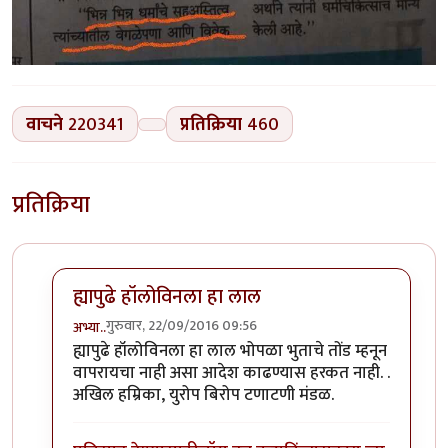
वाचने
220341
प्रतिक्रिया
460
प्रतिक्रिया
ह्यापुढे हॉलोविनला हा लाल
गुरुवार, 22/09/2016 09:56
अभ्या..
In reply to
कोहळा (Benincasa hispida)
by
डॉ सुहास म्हात्
ह्यापुढे हॉलोविनला हा लाल भोपळा भुताचे तोंड म्हनून
वापरायचा नाही असा आदेश काढण्यास हरकत नाही. .
अखिल हम्रिका, युरोप बिरोप टणाटणी मंडळ.