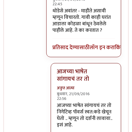
22:45
In reply to
हे स्वमतीमंदत्व आहे असे आता
b
थोडेसे अवांतर - माहीते असावी
म्हणून विचारतो. गावी काही घरांत
आडाला कोहळा बांधून ठेवलेले
पाहीले आहे. ते का करतात ?
प्रतिसाद देण्यासाठी
लॉग इन करा
किंवा
सदस
आजच्या भाषेत
सांगायचं तर तो
अत्रुप्त आत्मा
बुधवार, 21/09/2016
22:56
In reply to
थोडेसे अवांतर - माहीते असाव
आजच्या भाषेत सांगायचं तर तो
निगेटिव्ह पॉवर्स स्वत:कडे खेचून
घेतो .. म्हणून तो दर्शनी लावावा..
इसं आहे.