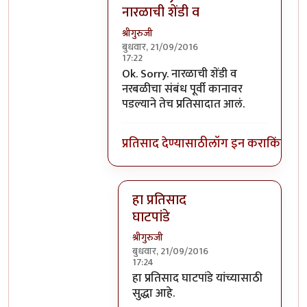
नारळाची शेंडी व
श्रीगुरुजी
बुधवार, 21/09/2016
17:22
In reply to
घाटपांड्यांनी नारळ फोडणे
by
प्
Ok. Sorry. नारळाची शेंडी व
नरबळीचा संबंध पूर्वी कानावर
पडल्याने तेच प्रतिसादात आलं.
प्रतिसाद देण्यासाठी
लॉग इन करा
किंवा
सदस
हा प्रतिसाद
घाटपांडे
श्रीगुरुजी
बुधवार, 21/09/2016
17:24
In reply to
Ok. Sorry. नारळाची शेंडी व
हा प्रतिसाद घाटपांडे यांच्यासाठी
सुद्धा आहे.