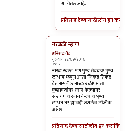
सांगितले आहे.
प्रतिसाद देण्यासाठी
लॉग इन करा
किंव
नरबळी म्हाग!
अनिरुद्ध.वैद्य
गुरुवार, 22/09/2016
15:17
In reply to
मला शास्त्रार्थ वगैरे काही
by
सुब
नारळ स्वस्त! पण पुण्य तेवढच! पुण्य
लाभाव म्हणुन आता जिकंड तिकंड
देत असतील नारळ बळी! आता
कुशावर्तावर स्नान केल्यावर
सप्तगंगांच स्नान केल्याच पुण्य
लाभत तर ह्याचही तसलंच लॉजीक
असेल.
प्रतिसाद देण्यासाठी
लॉग इन करा
किंवा
सदस