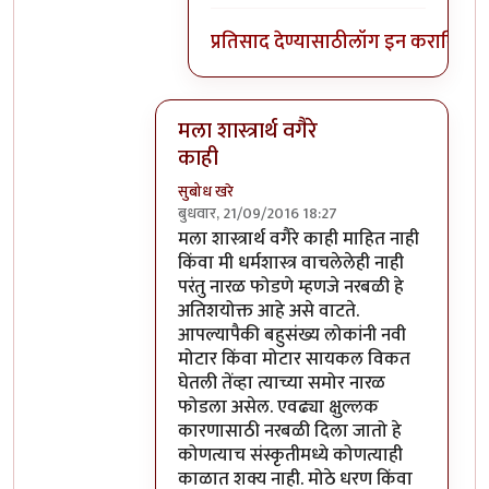
प्रतिसाद देण्यासाठी
लॉग इन करा
किंवा
स
मला शास्त्रार्थ वगैरे
काही
सुबोध खरे
बुधवार, 21/09/2016 18:27
In reply to
आत्मबंधवाल्यानी `कोहळा म्हणजे
मला शास्त्रार्थ वगैरे काही माहित नाही
किंवा मी धर्मशास्त्र वाचलेलेही नाही
परंतु नारळ फोडणे म्हणजे नरबळी हे
अतिशयोक्त आहे असे वाटते.
आपल्यापैकी बहुसंख्य लोकांनी नवी
मोटार किंवा मोटार सायकल विकत
घेतली तेंव्हा त्याच्या समोर नारळ
फोडला असेल. एवढ्या क्षुल्लक
कारणासाठी नरबळी दिला जातो हे
कोणत्याच संस्कृतीमध्ये कोणत्याही
काळात शक्य नाही. मोठे धरण किंवा