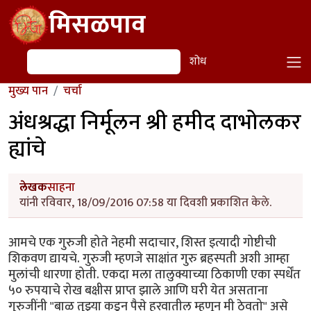
Skip to main content
मिसळपाव
शोध
शोध
मुख्य पान
चर्चा
अंधश्रद्धा निर्मूलन श्री हमीद दाभोलकर
ह्यांचे
लेखक
साहना
यांनी रविवार, 18/09/2016 07:58 या दिवशी प्रकाशित केले.
आमचे एक गुरुजी होते नेहमी सदाचार, शिस्त इत्यादी गोष्टीची
शिकवण द्यायचे. गुरुजी म्हणजे साक्षांत गुरु ब्रहस्पती अशी आम्हा
मुलांची धारणा होती. एकदा मला तालुक्याच्या ठिकाणी एका स्पर्धेंत
५० रुपयाचे रोख बक्षीस प्राप्त झाले आणि घरी येत असताना
गुरुजींनी "बाळ तुझ्या कडून पैसे हरवातील म्हणून मी ठेवतो" असे