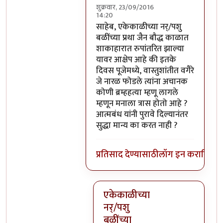
शुक्रवार, 23/09/2016
14:20
In reply to
परंतु नारळ फोडणे म्हणजे नर
साहेब, एकेकाळीच्या नर्/पशु
बळींच्या प्रथा जैन बौद्ध काळात
शाकाहारात रुपांतरित झाल्या
यावर आक्षेप आहे की इतके
दिवस पूजेमध्ये, वास्तुशांतीत वगैरे
जे नारळ फोडले त्यांना अचानक
कोणी ब्रम्हहत्या म्हणू लागले
म्हणून मनाला त्रास होतो आहे ?
आत्मबंध यांनी पुरावे दिल्यानंतर
सुद्धा मान्य का करत नाही ?
प्रतिसाद देण्यासाठी
लॉग इन करा
किंवा
स
एकेकाळीच्या
नर्/पशु
बळींच्या