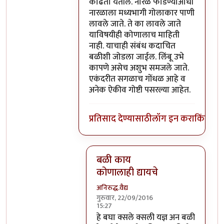
काढता येतील. नारळ फोडण्याआधी
नारळाला मध्यभागी गोलाकार पाणी
लावले जाते. ते का लावले जाते
याविषयीही कोणालाच माहिती
नाही. याचाही संबंध कदाचित
बळीशी जोडला जाईल. लिंबू उभे
कापणे असेच अशुभ समजले जाते.
एकंदरीत सगळाच गोंधळ आहे व
अनेक ऐकीव गोष्टी पसरल्या आहेत.
प्रतिसाद देण्यासाठी
लॉग इन करा
किंवा
सदस
बळी काय
कोणालाही द्यायचे
अनिरुद्ध.वैद्य
गुरुवार, 22/09/2016
15:27
In reply to
परंतु नारळ फोडणे म्हणजे नर
हे बघा क्सले क्सली यज्ञ अन बळी