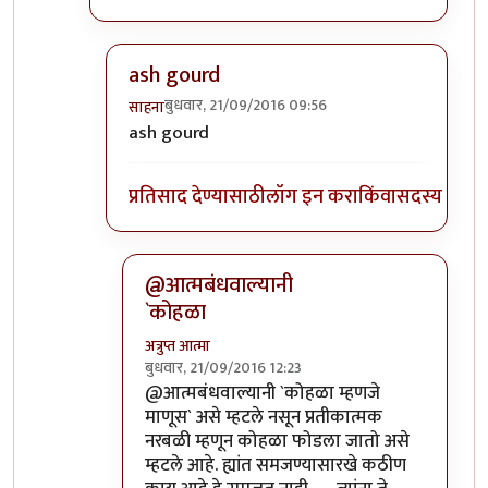
ash gourd
बुधवार, 21/09/2016 09:56
साहना
In reply to
कोहळा म्हणजे काय?
by
ईश्वरसर्वसाक्षी
ash gourd
प्रतिसाद देण्यासाठी
लॉग इन करा
किंवा
सदस्य व्हा
@आत्मबंधवाल्यानी
`कोहळा
अत्रुप्त आत्मा
बुधवार, 21/09/2016 12:23
In reply to
आत्मबंधवाल्यानी `कोहळा म्हणजे
by
स
@आत्मबंधवाल्यानी `कोहळा म्हणजे
माणूस` असे म्हटले नसून प्रतीकात्मक
नरबळी म्हणून कोहळा फोडला जातो असे
म्हटले आहे. ह्यांत समजण्यासारखे कठीण