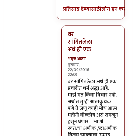
प्रतिसाद देण्यासाठी
लॉग इन करा
किंव
वर
सांगितलेला
अर्थ ही एक
अत्रुप्त आत्मा
गुरुवार,
22/09/2016
22:39
In reply to
आजच्या भाषेत सांगायचं
वर सांगितलेला अर्थ ही एक
प्रचलीत धर्म श्रद्धा आहे.
माझं मत किंवा विचार नव्हे.
अर्थात तुम्ही आत्मकुंथक
पणे ते जणू काही मीच आत्म
मतीनी बोल्लोय असं समजून
हसून घेणार.. . आणी
स्वत:चा क्षणीक /लाक्षणीक
विजय झाल्याचा उन्माद