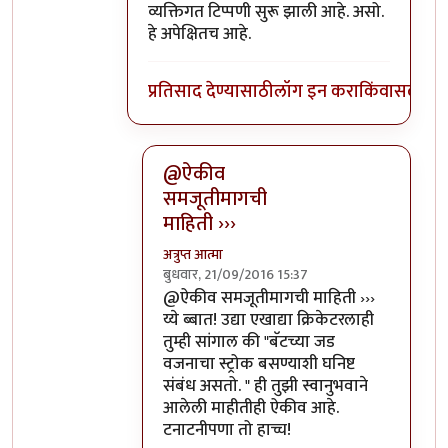
व्यक्तिगत टिप्पणी सुरू झाली आहे. असो.
हे अपेक्षितच आहे.
प्रतिसाद देण्यासाठी
लॉग इन करा
किंवा
सदस्य व्
@ऐकीव
समजूतीमागची
माहिती ›››
अत्रुप्त आत्मा
बुधवार, 21/09/2016 15:37
In reply to
ऐकीव समजूतीमागची माहिती देता
@ऐकीव समजूतीमागची माहिती ›››
य्ये ब्बात! उद्या एखाद्या क्रिकेटरलाही
तुम्ही सांगाल की "बॅटच्या जड
वजनाचा स्ट्रोक बसण्याशी घनिष्ट
संबंध असतो. " ही तुझी स्वानुभवाने
आलेली माहीतीही ऐकीव आहे.
टनाटनीपणा तो हाच्च!