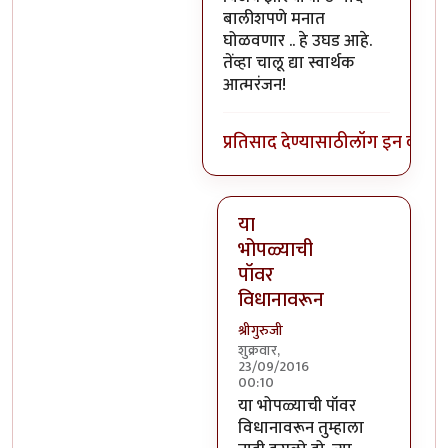
बालीशपणे मनात
घोळवणार .. हे उघड आहे.
तेंव्हा चालू द्या स्वार्थक
आत्मरंजन!
प्रतिसाद देण्यासाठी
लॉग इन करा
कि
या
भोपळ्याची
पॉवर
विधानावरून
श्रीगुरुजी
शुक्रवार,
23/09/2016
00:10
In reply to
वर सांगितलेला अर्थ 
या भोपळ्याची पॉवर
विधानावरून तुम्हाला