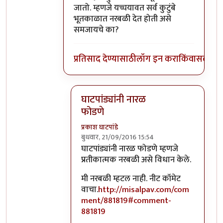
जातो. म्हणजे यच्चयावत सर्व कुटुंबे
भूतकाळात नरबळी देत होती असे
समजायचे का?
प्रतिसाद देण्यासाठी
लॉग इन करा
किंवा
सदस्य व्
घाटपांड्यांनी नारळ
फोडणे
प्रकाश घाटपांडे
बुधवार, 21/09/2016 15:54
In reply to
आत्मबंधवाल्यानी `कोहळा म्हणजे
घाटपांड्यांनी नारळ फोडणे म्हणजे
प्रतीकात्मक नरबळी असे विधान केले.
मी नरबळी म्हटल नाही. नीट कॉमेट
वाचा.
http://misalpav.com/com
ment/881819#comment-
881819