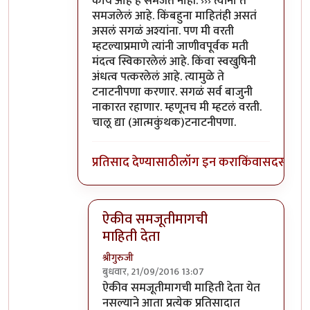
काय आहे हे समजत नाही. ››› त्यांना ते
समजलेलं आहे. किंबहुना माहितंही असतं
असलं सगळं अश्यांना. पण मी वरती
म्हटल्याप्रमाणे त्यांनी जाणीवपूर्वक मती
मंदत्व स्विकारलेलं आहे. किंवा स्वखुषिनी
अंधत्व पत्करलेलं आहे. त्यामुळे ते
टनाटनीपणा करणार. सगळं सर्व बाजुनी
नाकारत रहाणार. म्हणूनच मी म्हटलं वरती.
चालू द्या (आत्मकुंथक)टनाटनीपणा.
प्रतिसाद देण्यासाठी
लॉग इन करा
किंवा
सदस्य व्हा
ऐकीव समजूतीमागची
माहिती देता
श्रीगुरुजी
बुधवार, 21/09/2016 13:07
In reply to
@आत्मबंधवाल्यानी `कोहळा
by
अत्र
ऐकीव समजूतीमागची माहिती देता येत
नसल्याने आता प्रत्येक प्रतिसादात