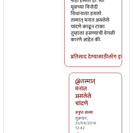
नाही हसलो हो. त्या
मूळच्या विनोदी
विधानाला हसलो.
तस्मात् मनात असलेले
चांदणे काढून टाका.
तुम्हाला हसण्याची वेगळी
कारणे आहेत की.
प्रतिसाद देण्यासाठी
लॉग इन कर
@तस्मात्
मनात
असलेले
चांदणे
अत्रुप्त आत्मा
शुक्रवार,
23/09/2016
12:42