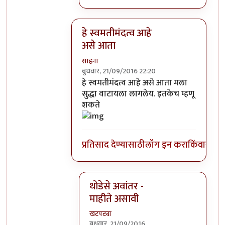
हे स्वमतीमंदत्व आहे
असे आता
साहना
बुधवार, 21/09/2016 22:20
In reply to
आत्मबंधवाल्यानी `कोहळा म्हणजे
हे स्वमतीमंदत्व आहे असे आता मला
सुद्धा वाटायला लागलेय. इतकेच म्हणू
शकते
प्रतिसाद देण्यासाठी
लॉग इन करा
किंवा
सदस्य
थोडेसे अवांतर -
माहीते असावी
खटपट्या
बुधवार, 21/09/2016