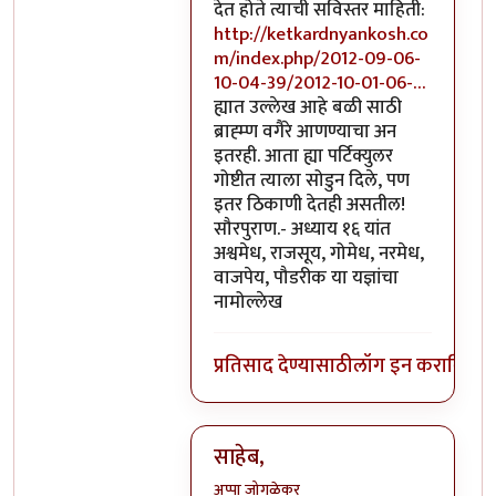
देत होते त्याची सविस्तर माहिती:
http://ketkardnyankosh.co
m/index.php/2012-09-06-
10-04-39/2012-10-01-06-…
ह्यात उल्लेख आहे बळी साठी
ब्राह्म्ण वगैरे आणण्याचा अन
इतरही. आता ह्या पर्टिक्युलर
गोष्टीत त्याला सोडुन दिले, पण
इतर ठिकाणी देतही असतील!
सौरपुराण.- अध्याय १६ यांत
अश्वमेध, राजसूय, गोमेध, नरमेध,
वाजपेय, पौडरीक या यज्ञांचा
नामोल्लेख
प्रतिसाद देण्यासाठी
लॉग इन करा
किंवा
स
साहेब,
अप्पा जोगळेकर