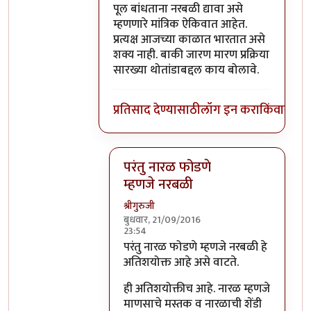
पूल बांधताना नरबळी द्यावा असे
म्हणणारे मांत्रिक ऐकिवात आहेत.
प्रत्यक्ष आजच्या काळात भारतात असे
शक्य नाही. बाकी जारण मारण प्रक्रिया
सारख्या थोतांडाबद्दल काय बोलावे.
प्रतिसाद देण्यासाठी
लॉग इन करा
किंवा
सदस्य
परंतु नारळ फोडणे
म्हणजे नरबळी
श्रीगुरुजी
बुधवार, 21/09/2016
23:54
In reply to
मला शास्त्रार्थ वगैरे काही
by
सुब
परंतु नारळ फोडणे म्हणजे नरबळी हे
अतिशयोक्त आहे असे वाटते.
ही अतिशयोक्तीच आहे. नारळ म्हणजे
माणसाचे मस्तक व नारळाची शेंडी