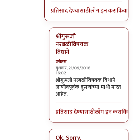
प्रतिसाद देण्यासाठी
लॉग इन करा
किंवा
सदस्य
श्रीगुरूजी
नरबळीविषयक
विधाने
प्रचेतस
बुधवार, 21/09/2016
16:02
In reply to
घाटपांड्यांनी नारळ फोडणे
by
प्
श्रीगुरूजी नरबळीविषयक विधाने
जाणीवपूर्वक दुसऱ्यांच्या माथी मारत
आहेत.
प्रतिसाद देण्यासाठी
लॉग इन करा
किंवा
सदस
Ok. Sorry.