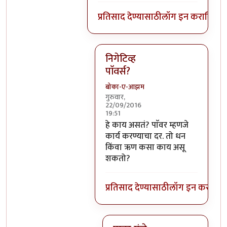
प्रतिसाद देण्यासाठी
लॉग इन करा
किंवा
स
निगेटिव्ह
पाॅवर्स?
बोका-ए-आझम
गुरुवार,
22/09/2016
19:51
In reply to
आजच्या भाषेत सांगायचं त
हे काय असतं? पाॅवर म्हणजे
कार्य करण्याचा दर. तो धन
किंवा ऋण कसा काय असू
शकतो?
प्रतिसाद देण्यासाठी
लॉग इन करा
किंव