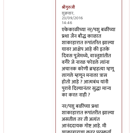
श्रीगुरुजी
शुक्रवार,
23/09/2016
14:46
In reply to
साहेब,
by
अप्पा जोगळेकर
एकेकाळीच्या नर्/पशु बळींच्या
प्रथा जैन बौद्ध काळात
शाकाहारात रुपांतरित झाल्या
यावर आक्षेप आहे की इतके
दिवस पूजेमध्ये, वास्तुशांतीत
वगैरे जे नारळ फोडले त्यांना
अचानक कोणी ब्रम्हहत्या म्हणू
लागले म्हणून मनाला त्रास
होतो आहे ? आत्मबंध यांनी
पुरावे दिल्यानंतर सुद्धा मान्य
का करत नाही ?
नर/पशु बळींच्या प्रथा
शाकाहारात रूपांतरीत झाल्या
असतील तर ती अत्यंत
आनंददायक गोष्ट आहे. मी
शाकाहाराचा कट्टर पुरस्कर्ता