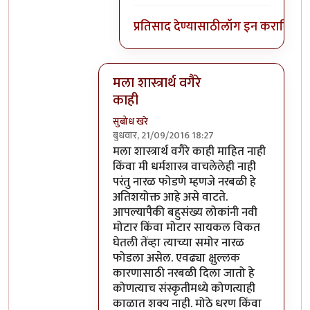
प्रतिसाद देण्यासाठी
लॉग इन करा
किंवा
स
मला शास्त्रार्थ वगैरे
काही
सुबोध खरे
बुधवार, 21/09/2016 18:27
In reply to
आत्मबंधवाल्यानी `कोहळा म्हणजे
मला शास्त्रार्थ वगैरे काही माहित नाही
किंवा मी धर्मशास्त्र वाचलेलेही नाही
परंतु नारळ फोडणे म्हणजे नरबळी हे
अतिशयोक्त आहे असे वाटते.
आपल्यापैकी बहुसंख्य लोकांनी नवी
मोटार किंवा मोटार सायकल विकत
घेतली तेंव्हा त्याच्या समोर नारळ
फोडला असेल. एवढ्या क्षुल्लक
कारणासाठी नरबळी दिला जातो हे
कोणत्याच संस्कृतीमध्ये कोणत्याही
काळात शक्य नाही. मोठे धरण किंवा