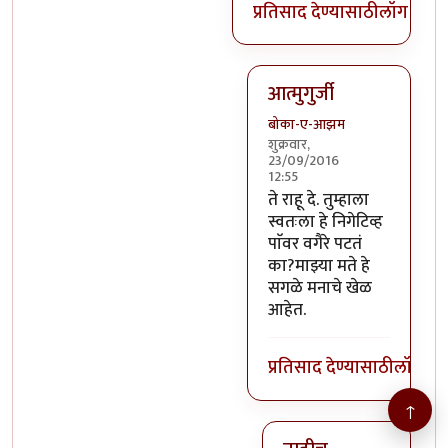
प्रतिसाद देण्यासाठी
लॉग इन क
आत्मुगुर्जी
बोका-ए-आझम
शुक्रवार,
23/09/2016
12:55
In reply to
@तस्मात् मनात 
ते राहू दे. तुम्हाला
स्वतःला हे निगेटिव्ह
पाॅवर वगैरे पटतं
का?माझ्या मते हे
सगळे मनाचे खेळ
आहेत.
प्रतिसाद देण्यासाठी
लॉग इन
↑