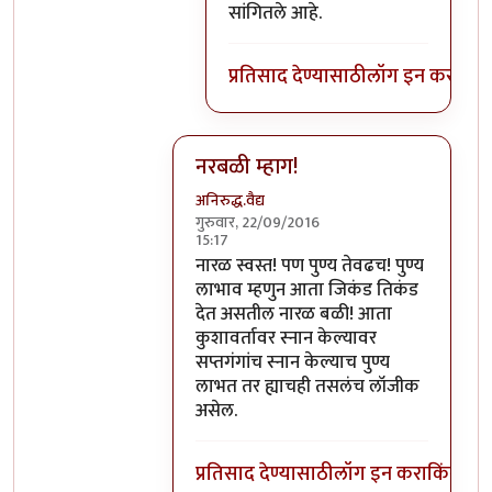
सांगितले आहे.
प्रतिसाद देण्यासाठी
लॉग इन करा
किंव
नरबळी म्हाग!
अनिरुद्ध.वैद्य
गुरुवार, 22/09/2016
15:17
In reply to
मला शास्त्रार्थ वगैरे काही
by
सुब
नारळ स्वस्त! पण पुण्य तेवढच! पुण्य
लाभाव म्हणुन आता जिकंड तिकंड
देत असतील नारळ बळी! आता
कुशावर्तावर स्नान केल्यावर
सप्तगंगांच स्नान केल्याच पुण्य
लाभत तर ह्याचही तसलंच लॉजीक
असेल.
प्रतिसाद देण्यासाठी
लॉग इन करा
किंवा
सदस