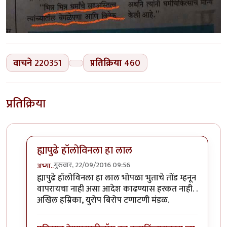
वाचने
220351
प्रतिक्रिया
460
प्रतिक्रिया
ह्यापुढे हॉलोविनला हा लाल
गुरुवार, 22/09/2016 09:56
अभ्या..
In reply to
कोहळा (Benincasa hispida)
by
डॉ सुहास म्हात्
ह्यापुढे हॉलोविनला हा लाल भोपळा भुताचे तोंड म्हनून
वापरायचा नाही असा आदेश काढण्यास हरकत नाही. .
अखिल हम्रिका, युरोप बिरोप टणाटणी मंडळ.