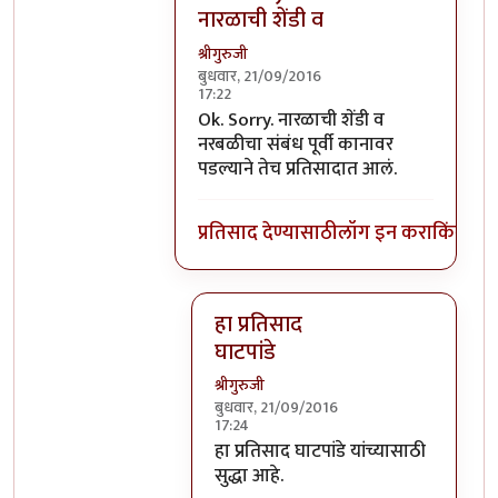
नारळाची शेंडी व
श्रीगुरुजी
बुधवार, 21/09/2016
17:22
In reply to
घाटपांड्यांनी नारळ फोडणे
by
प्
Ok. Sorry. नारळाची शेंडी व
नरबळीचा संबंध पूर्वी कानावर
पडल्याने तेच प्रतिसादात आलं.
प्रतिसाद देण्यासाठी
लॉग इन करा
किंवा
सदस
हा प्रतिसाद
घाटपांडे
श्रीगुरुजी
बुधवार, 21/09/2016
17:24
In reply to
Ok. Sorry. नारळाची शेंडी व
हा प्रतिसाद घाटपांडे यांच्यासाठी
सुद्धा आहे.