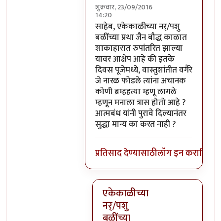
शुक्रवार, 23/09/2016
14:20
In reply to
परंतु नारळ फोडणे म्हणजे नर
साहेब, एकेकाळीच्या नर्/पशु
बळींच्या प्रथा जैन बौद्ध काळात
शाकाहारात रुपांतरित झाल्या
यावर आक्षेप आहे की इतके
दिवस पूजेमध्ये, वास्तुशांतीत वगैरे
जे नारळ फोडले त्यांना अचानक
कोणी ब्रम्हहत्या म्हणू लागले
म्हणून मनाला त्रास होतो आहे ?
आत्मबंध यांनी पुरावे दिल्यानंतर
सुद्धा मान्य का करत नाही ?
प्रतिसाद देण्यासाठी
लॉग इन करा
किंवा
स
एकेकाळीच्या
नर्/पशु
बळींच्या