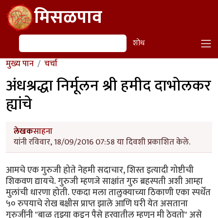
Skip to main content
मिसळपाव
शोध
शोध
मुख्य पान
चर्चा
अंधश्रद्धा निर्मूलन श्री हमीद दाभोलकर
ह्यांचे
लेखक
साहना
यांनी रविवार, 18/09/2016 07:58 या दिवशी प्रकाशित केले.
आमचे एक गुरुजी होते नेहमी सदाचार, शिस्त इत्यादी गोष्टीची
शिकवण द्यायचे. गुरुजी म्हणजे साक्षांत गुरु ब्रहस्पती अशी आम्हा
मुलांची धारणा होती. एकदा मला तालुक्याच्या ठिकाणी एका स्पर्धेंत
५० रुपयाचे रोख बक्षीस प्राप्त झाले आणि घरी येत असताना
गुरुजींनी "बाळ तुझ्या कडून पैसे हरवातील म्हणून मी ठेवतो" असे