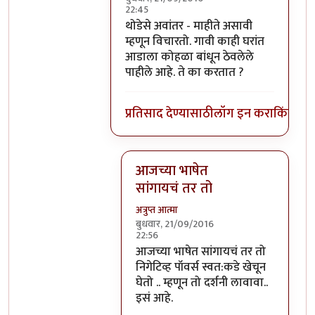
22:45
In reply to
हे स्वमतीमंदत्व आहे असे आता
b
थोडेसे अवांतर - माहीते असावी
म्हणून विचारतो. गावी काही घरांत
आडाला कोहळा बांधून ठेवलेले
पाहीले आहे. ते का करतात ?
प्रतिसाद देण्यासाठी
लॉग इन करा
किंवा
सदस
आजच्या भाषेत
सांगायचं तर तो
अत्रुप्त आत्मा
बुधवार, 21/09/2016
22:56
In reply to
थोडेसे अवांतर - माहीते असाव
आजच्या भाषेत सांगायचं तर तो
निगेटिव्ह पॉवर्स स्वत:कडे खेचून
घेतो .. म्हणून तो दर्शनी लावावा..
इसं आहे.