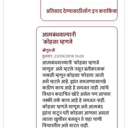
प्रतिसाद देण्यासाठी
लॉग इन करा
किंवा
सदस्य
आत्मबंधवाल्यानी
`कोहळा म्हणजे
श्रीगुरुजी
बुधवार, 21/09/2016 13:03
In reply to
आत्मबंधवाल्यानी `कोहळा म्हणजे
b
आत्मबंधवाल्यानी `कोहळा म्हणजे
माणूस` असे म्हटले नसून प्रतीकात्मक
नरबळी म्हणून कोहळा फोडला जातो
असे म्हटले आहे. ह्यांत समजण्यासारखे
कठीण काय आहे हे समजत नाही. त्यांचे
विधान कदाचित खोटे असेल पण आपला
नक्की तर्क काय आहे हे समजत नाही.
कोहळा म्हणजे माणूस असे आत्मबंद
ह्यांना वाटून घरी कोहळा आणला असता
त्याला खुर्चीवर बसवून ते चहा पाणी
विचारतील असे वाटत नाही.