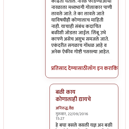
काढता येतील. नारळ फोडण्याआधी
नारळाला मध्यभागी गोलाकार पाणी
लावले जाते. ते का लावले जाते
याविषयीही कोणालाच माहिती
नाही. याचाही संबंध कदाचित
बळीशी जोडला जाईल. लिंबू उभे
कापणे असेच अशुभ समजले जाते.
एकंदरीत सगळाच गोंधळ आहे व
अनेक ऐकीव गोष्टी पसरल्या आहेत.
प्रतिसाद देण्यासाठी
लॉग इन करा
किंवा
सदस
बळी काय
कोणालाही द्यायचे
अनिरुद्ध.वैद्य
गुरुवार, 22/09/2016
15:27
In reply to
परंतु नारळ फोडणे म्हणजे नर
हे बघा क्सले क्सली यज्ञ अन बळी