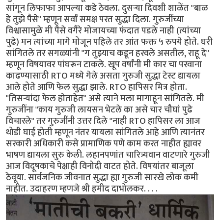
सांगून लिफाफा आपल्या कडे ठेवला. दुसऱ्या दिवशी शाळेंत "बाळ
हे तुझे पैसे" म्हणून सर्वां समक्ष परत सुद्धा दिला. गुरुजींच्या
विश्वासामुळे मी पैसे वगैरे मोजायच्या फंदात पडले नाही (त्यांच्या
पुढे) मन त्यांच्या मागे मोजून पहिले तर आंत फक्त ५ रुपये होते. घरी
सांगितले तर सगळ्यांनी "ग तुझ्याच कडून हरवले असतील, राहू दे"
म्हणून विषयावर पांघरून टाकले. खूप वर्षांनी मी कार चा परवाना
काढण्यासाठी RTO मध्ये गेले असता गुरुजी सुद्धा टेस्ट द्यायला
आले होते आणि फेल सुद्धा झाले. RTO हापिसर मित्र होता.
"तिसऱ्यांदा फेल होताहेत" असे त्याने मला मागाहून सांगितले. मी
गुरुजींना "काय गुरुजी लायसन भेटले का असे चार चौघां पुढे
विचारले" तर गुरुजींनी उत्तर दिले "नाही RTO हापिसर ला आज
थोडी घाई होती म्हणून नंतर यायला सांगितले आहे आणि त्यानंतर
सरकारी अधिकारी कसे प्रामाणिक पणे काम करत नाहीत ह्यावर
भाषण द्यायला सुरु केली. लहानपणांत चारित्र्यवान वाटणारे गुरुजी
आज विदूषकाचे पेक्षाही विनोदी वाटत होते. विषयांतर बाजूला
ठेवूया. सार्वजनिक जीवनात सुद्धा ह्या गुरुजी सारखे लोक कमी
नाहीत. उदाहरण म्हणजे श्री हमीद दाभोलकर. . . .