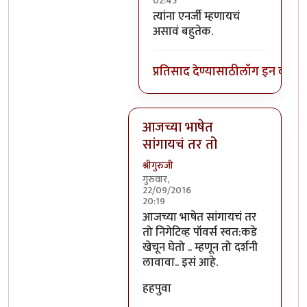
02:45
In reply to
निगेटिव्ह पाॅवर्स?
by
बो
त्यांना एनर्जी म्हणायचं
असावं बहुतेक.
प्रतिसाद देण्यासाठी
लॉग इन करा
कि
आजच्या भाषेत
सांगायचं तर तो
श्रीगुरुजी
गुरुवार,
22/09/2016
20:19
In reply to
आजच्या भाषेत सांगायचं त
आजच्या भाषेत सांगायचं तर
तो निगेटिव्ह पॉवर्स स्वत:कडे
खेचून घेतो .. म्हणून तो दर्शनी
लावावा.. इसं आहे.
हहपुवा