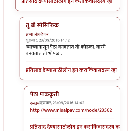
प्रतिसाद देण्यासाठी
लॉग इन करा
किंवा
सदस्य व्हा
तू बी स्पेसिफिक
अप्पा जोगळेकर
शुक्रवार, 23/09/2016 14:12
In reply to
तांबडा भोपळा टू बी स्पेसिफिक.
by
प्रचेतस
ज्याच्यापासून पेठा बनवतात तो कोहळा. घारगे
बनवतात तो भोपळा.
प्रतिसाद देण्यासाठी
लॉग इन करा
किंवा
सदस्य व्हा
पेठा पाककृती
शुक्रवार, 23/09/2016 14:42
रुस्तम
In reply to
तू बी स्पेसिफिक
by
अप्पा जोगळेकर
http://www.misalpav.com/node/23562
प्रतिसाद देण्यासाठी
लॉग इन करा
किंवा
सदस्य व्हा