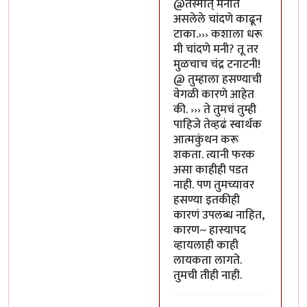
In reply to
या भोपळ्याची पॉव
@तस्मात् मनात
असलेले चांदणे काढून
टाका.››› कशाला धरू
मी चांदणे मनी? तू तर
मुळचाच चंद्र टनाटनी!
@ तुम्हाला हसण्याची
वेगळी कारणे आहेत
की. ››› ते तुमचं तुम्ही
पाहिजे तेव्हढं स्वार्थक
आत्मकुंथन करू
शकता. त्यानी फरक
असा काहीही पडत
नाही. पण तुमच्यावर
हसण्या इतकीही
कारणं उपलब्ध नाहित,
कारण~ हास्यापद
व्हायलाही काही
लायकता लागते.
तुमची तीही नाही.