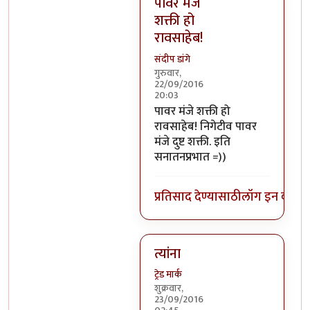
पावर मंजे
शक्ती हो
रावसाहेब!
संदीप डांगे
गुरुवार,
22/09/2016
20:03
In reply to
निगेटिव्ह पाॅवर्स?
by
बो
पावर मंजे शक्ती हो
रावसाहेब! निगेटीव पावर
मंजे दुष्ट शक्ती. इति
सनातनप्रभात =))
प्रतिसाद देण्यासाठी
लॉग इन करा
कि
त्यांना
ट्रेड मार्क
शुक्रवार,
23/09/2016