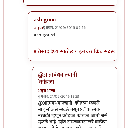
ash gourd
बुधवार, 21/09/2016 09:56
साहना
In reply to
कोहळा म्हणजे काय?
by
ईश्वरसर्वसाक्षी
ash gourd
प्रतिसाद देण्यासाठी
लॉग इन करा
किंवा
सदस्य व्हा
@आत्मबंधवाल्यानी
`कोहळा
अत्रुप्त आत्मा
बुधवार, 21/09/2016 12:23
In reply to
आत्मबंधवाल्यानी `कोहळा म्हणजे
by
स
@आत्मबंधवाल्यानी `कोहळा म्हणजे
माणूस` असे म्हटले नसून प्रतीकात्मक
नरबळी म्हणून कोहळा फोडला जातो असे
म्हटले आहे. ह्यांत समजण्यासारखे कठीण