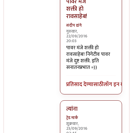
पावर मंजे
शक्ती हो
रावसाहेब!
संदीप डांगे
गुरुवार,
22/09/2016
20:03
In reply to
निगेटिव्ह पाॅवर्स?
by
बो
पावर मंजे शक्ती हो
रावसाहेब! निगेटीव पावर
मंजे दुष्ट शक्ती. इति
सनातनप्रभात =))
प्रतिसाद देण्यासाठी
लॉग इन करा
कि
त्यांना
ट्रेड मार्क
शुक्रवार,
23/09/2016