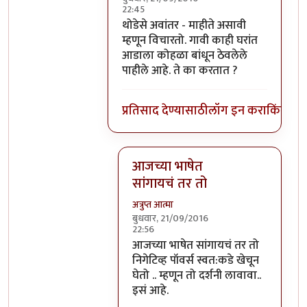
22:45
In reply to
हे स्वमतीमंदत्व आहे असे आता
b
थोडेसे अवांतर - माहीते असावी
म्हणून विचारतो. गावी काही घरांत
आडाला कोहळा बांधून ठेवलेले
पाहीले आहे. ते का करतात ?
प्रतिसाद देण्यासाठी
लॉग इन करा
किंवा
सदस
आजच्या भाषेत
सांगायचं तर तो
अत्रुप्त आत्मा
बुधवार, 21/09/2016
22:56
In reply to
थोडेसे अवांतर - माहीते असाव
आजच्या भाषेत सांगायचं तर तो
निगेटिव्ह पॉवर्स स्वत:कडे खेचून
घेतो .. म्हणून तो दर्शनी लावावा..
इसं आहे.