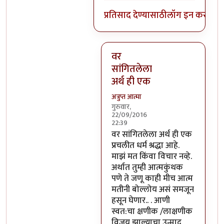
प्रतिसाद देण्यासाठी
लॉग इन करा
किंव
वर
सांगितलेला
अर्थ ही एक
अत्रुप्त आत्मा
गुरुवार,
22/09/2016
22:39
In reply to
आजच्या भाषेत सांगायचं
वर सांगितलेला अर्थ ही एक
प्रचलीत धर्म श्रद्धा आहे.
माझं मत किंवा विचार नव्हे.
अर्थात तुम्ही आत्मकुंथक
पणे ते जणू काही मीच आत्म
मतीनी बोल्लोय असं समजून
हसून घेणार.. . आणी
स्वत:चा क्षणीक /लाक्षणीक
विजय झाल्याचा उन्माद