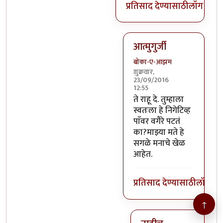
प्रतिसाद देण्यासाठी
लॉग इन क
आत्मुगुर्जी
बोका-ए-आझम
शुक्रवार,
23/09/2016
12:55
In reply to
@तस्मात् मनात 
ते राहू दे. तुम्हाला
स्वतःला हे निगेटिव्ह
पाॅवर वगैरे पटतं
का?माझ्या मते हे
सगळे मनाचे खेळ
आहेत.
प्रतिसाद देण्यासाठी
लॉग इन
↑