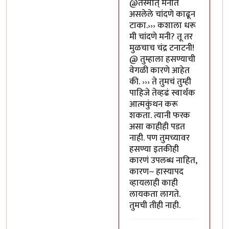
In reply to
या भोपळ्याची पॉव
@तस्मात् मनात
असलेले चांदणे काढून
टाका.››› कशाला धरू
मी चांदणे मनी? तू तर
मुळचाच चंद्र टनाटनी!
@ तुम्हाला हसण्याची
वेगळी कारणे आहेत
की. ››› ते तुमचं तुम्ही
पाहिजे तेव्हढं स्वार्थक
आत्मकुंथन करू
शकता. त्यानी फरक
असा काहीही पडत
नाही. पण तुमच्यावर
हसण्या इतकीही
कारणं उपलब्ध नाहित,
कारण~ हास्यापद
व्हायलाही काही
लायकता लागते.
तुमची तीही नाही.