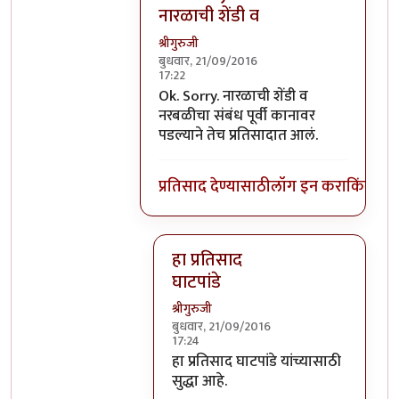
नारळाची शेंडी व
श्रीगुरुजी
बुधवार, 21/09/2016
17:22
In reply to
घाटपांड्यांनी नारळ फोडणे
by
प्
Ok. Sorry. नारळाची शेंडी व
नरबळीचा संबंध पूर्वी कानावर
पडल्याने तेच प्रतिसादात आलं.
प्रतिसाद देण्यासाठी
लॉग इन करा
किंवा
सदस
हा प्रतिसाद
घाटपांडे
श्रीगुरुजी
बुधवार, 21/09/2016
17:24
In reply to
Ok. Sorry. नारळाची शेंडी व
हा प्रतिसाद घाटपांडे यांच्यासाठी
सुद्धा आहे.