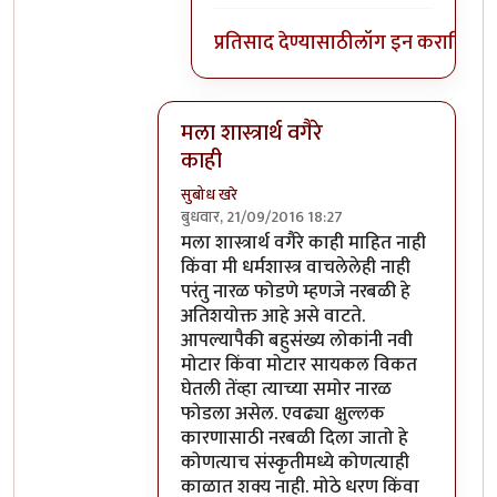
प्रतिसाद देण्यासाठी
लॉग इन करा
किंवा
स
मला शास्त्रार्थ वगैरे
काही
सुबोध खरे
बुधवार, 21/09/2016 18:27
In reply to
आत्मबंधवाल्यानी `कोहळा म्हणजे
मला शास्त्रार्थ वगैरे काही माहित नाही
किंवा मी धर्मशास्त्र वाचलेलेही नाही
परंतु नारळ फोडणे म्हणजे नरबळी हे
अतिशयोक्त आहे असे वाटते.
आपल्यापैकी बहुसंख्य लोकांनी नवी
मोटार किंवा मोटार सायकल विकत
घेतली तेंव्हा त्याच्या समोर नारळ
फोडला असेल. एवढ्या क्षुल्लक
कारणासाठी नरबळी दिला जातो हे
कोणत्याच संस्कृतीमध्ये कोणत्याही
काळात शक्य नाही. मोठे धरण किंवा