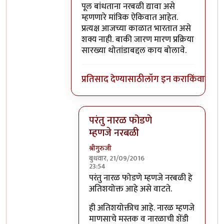
पूल बांधताना नरबळी द्यावा असे
म्हणणारे मांत्रिक ऐकिवात आहेत.
प्रत्यक्ष आजच्या काळात भारतात असे
शक्य नाही. बाकी जारण मारण प्रक्रिया
सारख्या थोतांडाबद्दल काय बोलावे.
प्रतिसाद देण्यासाठी
लॉग इन करा
किंवा
सदस्य
परंतु नारळ फोडणे
म्हणजे नरबळी
श्रीगुरुजी
बुधवार, 21/09/2016
23:54
In reply to
मला शास्त्रार्थ वगैरे काही
by
सुब
परंतु नारळ फोडणे म्हणजे नरबळी हे
अतिशयोक्त आहे असे वाटते.
ही अतिशयोक्तीच आहे. नारळ म्हणजे
माणसाचे मस्तक व नारळाची शेंडी