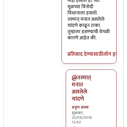
नाही हसलो हो. त्या
मूळच्या विनोदी
विधानाला हसलो.
तस्मात् मनात असलेले
चांदणे काढून टाका.
तुम्हाला हसण्याची वेगळी
कारणे आहेत की.
प्रतिसाद देण्यासाठी
लॉग इन कर
@तस्मात्
मनात
असलेले
चांदणे
अत्रुप्त आत्मा
शुक्रवार,
23/09/2016
12:42