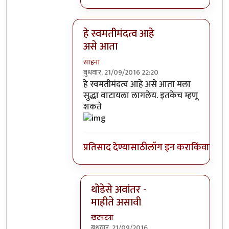
हे स्वमतीमंदत्व आहे
असे आता
साहना
बुधवार, 21/09/2016 22:20
In reply to
आत्मबंधवाल्यानी `कोहळा म्हणजे
हे स्वमतीमंदत्व आहे असे आता मला
सुद्धा वाटायला लागलेय. इतकेच म्हणू
शकते
प्रतिसाद देण्यासाठी
लॉग इन करा
किंवा
सदस्य
थोडेसे अवांतर -
माहीते असावी
खटपट्या
बुधवार, 21/09/2016