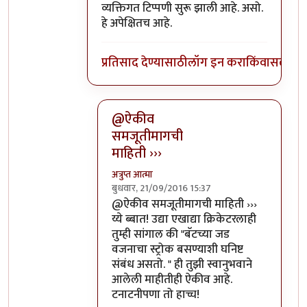
व्यक्तिगत टिप्पणी सुरू झाली आहे. असो.
हे अपेक्षितच आहे.
प्रतिसाद देण्यासाठी
लॉग इन करा
किंवा
सदस्य व्
@ऐकीव
समजूतीमागची
माहिती ›››
अत्रुप्त आत्मा
बुधवार, 21/09/2016 15:37
In reply to
ऐकीव समजूतीमागची माहिती देता
@ऐकीव समजूतीमागची माहिती ›››
य्ये ब्बात! उद्या एखाद्या क्रिकेटरलाही
तुम्ही सांगाल की "बॅटच्या जड
वजनाचा स्ट्रोक बसण्याशी घनिष्ट
संबंध असतो. " ही तुझी स्वानुभवाने
आलेली माहीतीही ऐकीव आहे.
टनाटनीपणा तो हाच्च!