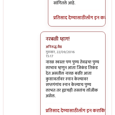
सांगितले आहे.
प्रतिसाद देण्यासाठी
लॉग इन करा
किंव
नरबळी म्हाग!
अनिरुद्ध.वैद्य
गुरुवार, 22/09/2016
15:17
In reply to
मला शास्त्रार्थ वगैरे काही
by
सुब
नारळ स्वस्त! पण पुण्य तेवढच! पुण्य
लाभाव म्हणुन आता जिकंड तिकंड
देत असतील नारळ बळी! आता
कुशावर्तावर स्नान केल्यावर
सप्तगंगांच स्नान केल्याच पुण्य
लाभत तर ह्याचही तसलंच लॉजीक
असेल.
प्रतिसाद देण्यासाठी
लॉग इन करा
किंवा
सदस