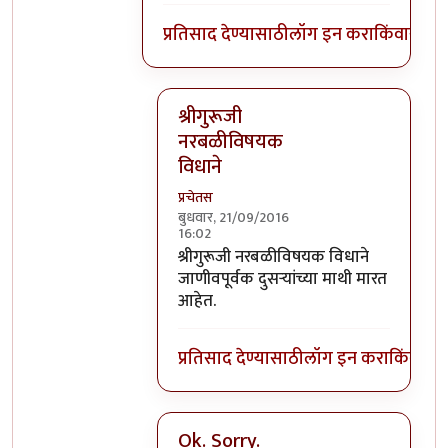
प्रतिसाद देण्यासाठी
लॉग इन करा
किंवा
सदस्य
श्रीगुरूजी
नरबळीविषयक
विधाने
प्रचेतस
बुधवार, 21/09/2016
16:02
In reply to
घाटपांड्यांनी नारळ फोडणे
by
प्
श्रीगुरूजी नरबळीविषयक विधाने
जाणीवपूर्वक दुसऱ्यांच्या माथी मारत
आहेत.
प्रतिसाद देण्यासाठी
लॉग इन करा
किंवा
सदस
Ok. Sorry.