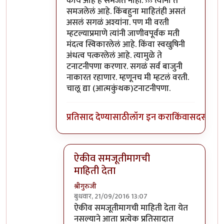
काय आहे हे समजत नाही. ››› त्यांना ते
समजलेलं आहे. किंबहुना माहितंही असतं
असलं सगळं अश्यांना. पण मी वरती
म्हटल्याप्रमाणे त्यांनी जाणीवपूर्वक मती
मंदत्व स्विकारलेलं आहे. किंवा स्वखुषिनी
अंधत्व पत्करलेलं आहे. त्यामुळे ते
टनाटनीपणा करणार. सगळं सर्व बाजुनी
नाकारत रहाणार. म्हणूनच मी म्हटलं वरती.
चालू द्या (आत्मकुंथक)टनाटनीपणा.
प्रतिसाद देण्यासाठी
लॉग इन करा
किंवा
सदस्य व्हा
ऐकीव समजूतीमागची
माहिती देता
श्रीगुरुजी
बुधवार, 21/09/2016 13:07
In reply to
@आत्मबंधवाल्यानी `कोहळा
by
अत्र
ऐकीव समजूतीमागची माहिती देता येत
नसल्याने आता प्रत्येक प्रतिसादात