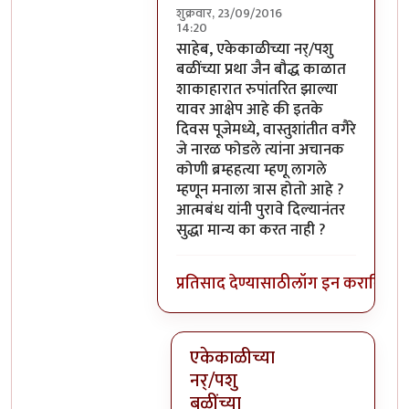
शुक्रवार, 23/09/2016
14:20
In reply to
परंतु नारळ फोडणे म्हणजे नर
साहेब, एकेकाळीच्या नर्/पशु
बळींच्या प्रथा जैन बौद्ध काळात
शाकाहारात रुपांतरित झाल्या
यावर आक्षेप आहे की इतके
दिवस पूजेमध्ये, वास्तुशांतीत वगैरे
जे नारळ फोडले त्यांना अचानक
कोणी ब्रम्हहत्या म्हणू लागले
म्हणून मनाला त्रास होतो आहे ?
आत्मबंध यांनी पुरावे दिल्यानंतर
सुद्धा मान्य का करत नाही ?
प्रतिसाद देण्यासाठी
लॉग इन करा
किंवा
स
एकेकाळीच्या
नर्/पशु
बळींच्या