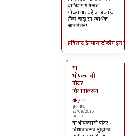
बालीशपणे मनात
घोळवणार .. हे उघड आहे.
तेंव्हा चालू द्या स्वार्थक
आत्मरंजन!
प्रतिसाद देण्यासाठी
लॉग इन करा
कि
या
भोपळ्याची
पॉवर
विधानावरून
श्रीगुरुजी
शुक्रवार,
23/09/2016
00:10
In reply to
वर सांगितलेला अर्थ 
या भोपळ्याची पॉवर
विधानावरून तुम्हाला