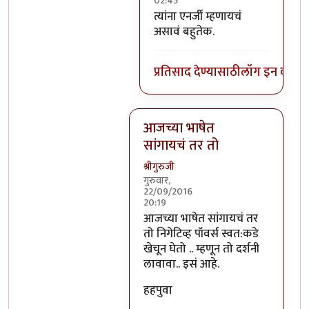
02:45
In reply to
निगेटिव्ह पाॅवर्स?
by
बो
त्यांना एनर्जी म्हणायचं
असावं बहुतेक.
प्रतिसाद देण्यासाठी
लॉग इन करा
कि
आजच्या भाषेत
सांगायचं तर तो
श्रीगुरुजी
गुरुवार,
22/09/2016
20:19
In reply to
आजच्या भाषेत सांगायचं त
आजच्या भाषेत सांगायचं तर
तो निगेटिव्ह पॉवर्स स्वत:कडे
खेचून घेतो .. म्हणून तो दर्शनी
लावावा.. इसं आहे.
हहपुवा