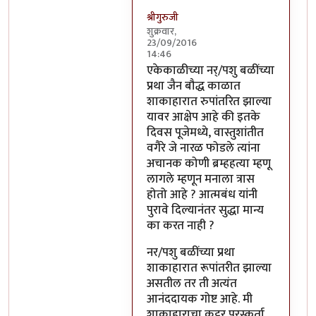
श्रीगुरुजी
शुक्रवार,
23/09/2016
14:46
In reply to
साहेब,
by
अप्पा जोगळेकर
एकेकाळीच्या नर्/पशु बळींच्या
प्रथा जैन बौद्ध काळात
शाकाहारात रुपांतरित झाल्या
यावर आक्षेप आहे की इतके
दिवस पूजेमध्ये, वास्तुशांतीत
वगैरे जे नारळ फोडले त्यांना
अचानक कोणी ब्रम्हहत्या म्हणू
लागले म्हणून मनाला त्रास
होतो आहे ? आत्मबंध यांनी
पुरावे दिल्यानंतर सुद्धा मान्य
का करत नाही ?
नर/पशु बळींच्या प्रथा
शाकाहारात रूपांतरीत झाल्या
असतील तर ती अत्यंत
आनंददायक गोष्ट आहे. मी
शाकाहाराचा कट्टर पुरस्कर्ता