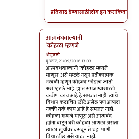
प्रतिसाद देण्यासाठी
लॉग इन करा
किंवा
सदस्य
आत्मबंधवाल्यानी
`कोहळा म्हणजे
श्रीगुरुजी
बुधवार, 21/09/2016 13:03
In reply to
आत्मबंधवाल्यानी `कोहळा म्हणजे
b
आत्मबंधवाल्यानी `कोहळा म्हणजे
माणूस` असे म्हटले नसून प्रतीकात्मक
नरबळी म्हणून कोहळा फोडला जातो
असे म्हटले आहे. ह्यांत समजण्यासारखे
कठीण काय आहे हे समजत नाही. त्यांचे
विधान कदाचित खोटे असेल पण आपला
नक्की तर्क काय आहे हे समजत नाही.
कोहळा म्हणजे माणूस असे आत्मबंद
ह्यांना वाटून घरी कोहळा आणला असता
त्याला खुर्चीवर बसवून ते चहा पाणी
विचारतील असे वाटत नाही.