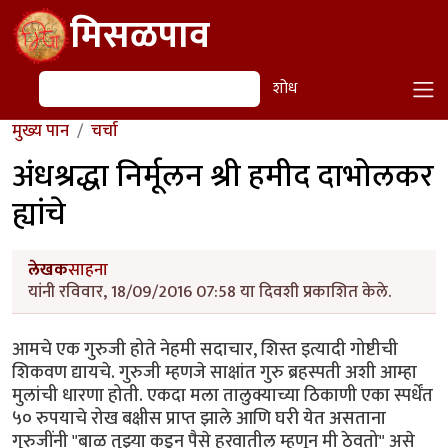
Skip to main content
मिसळपाव
शोध
शोध
मुख्य पान
चर्चा
अंधश्रद्धा निर्मूलन श्री हमीद दाभोलकर
ह्यांचे
लेखक
साहना
यांनी रविवार, 18/09/2016 07:58 या दिवशी प्रकाशित केले.
आमचे एक गुरुजी होते नेहमी सदाचार, शिस्त इत्यादी गोष्टीची
शिकवण द्यायचे. गुरुजी म्हणजे साक्षांत गुरु ब्रहस्पती अशी आम्हा
मुलांची धारणा होती. एकदा मला तालुक्याच्या ठिकाणी एका स्पर्धेंत
५० रुपयाचे रोख बक्षीस प्राप्त झाले आणि घरी येत असताना
गुरुजींनी "बाळ तुझ्या कडून पैसे हरवातील म्हणून मी ठेवतो" असे