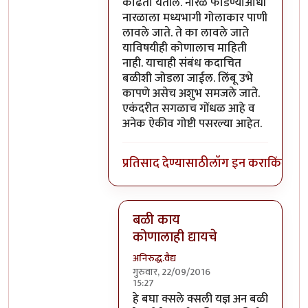
काढता येतील. नारळ फोडण्याआधी
नारळाला मध्यभागी गोलाकार पाणी
लावले जाते. ते का लावले जाते
याविषयीही कोणालाच माहिती
नाही. याचाही संबंध कदाचित
बळीशी जोडला जाईल. लिंबू उभे
कापणे असेच अशुभ समजले जाते.
एकंदरीत सगळाच गोंधळ आहे व
अनेक ऐकीव गोष्टी पसरल्या आहेत.
प्रतिसाद देण्यासाठी
लॉग इन करा
किंवा
सदस
बळी काय
कोणालाही द्यायचे
अनिरुद्ध.वैद्य
गुरुवार, 22/09/2016
15:27
In reply to
परंतु नारळ फोडणे म्हणजे नर
हे बघा क्सले क्सली यज्ञ अन बळी