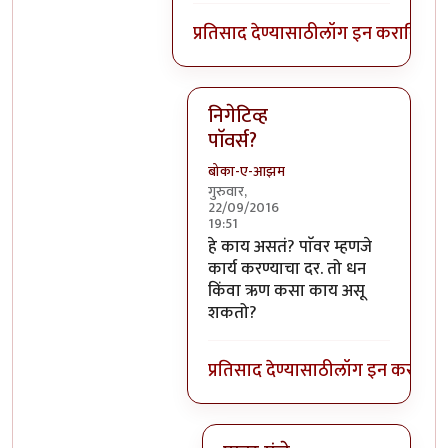
प्रतिसाद देण्यासाठी
लॉग इन करा
किंवा
स
निगेटिव्ह
पाॅवर्स?
बोका-ए-आझम
गुरुवार,
22/09/2016
19:51
In reply to
आजच्या भाषेत सांगायचं त
हे काय असतं? पाॅवर म्हणजे
कार्य करण्याचा दर. तो धन
किंवा ऋण कसा काय असू
शकतो?
प्रतिसाद देण्यासाठी
लॉग इन करा
किंव