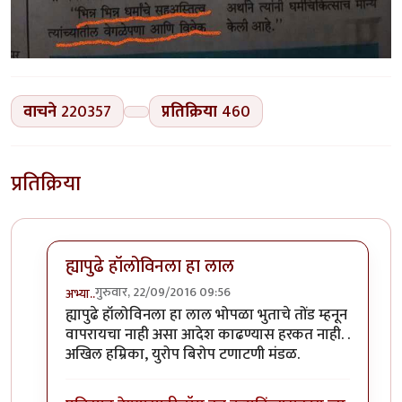
वाचने
220357
प्रतिक्रिया
460
प्रतिक्रिया
ह्यापुढे हॉलोविनला हा लाल
गुरुवार, 22/09/2016 09:56
अभ्या..
In reply to
कोहळा (Benincasa hispida)
by
डॉ सुहास म्हात्
ह्यापुढे हॉलोविनला हा लाल भोपळा भुताचे तोंड म्हनून
वापरायचा नाही असा आदेश काढण्यास हरकत नाही. .
अखिल हम्रिका, युरोप बिरोप टणाटणी मंडळ.