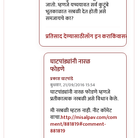
जातो. म्हणजे यच्चयावत सर्व कुटुंबे
भूतकाळात नरबळी देत होती असे
समजायचे का?
प्रतिसाद देण्यासाठी
लॉग इन करा
किंवा
सदस्य व्
घाटपांड्यांनी नारळ
फोडणे
प्रकाश घाटपांडे
बुधवार, 21/09/2016 15:54
In reply to
आत्मबंधवाल्यानी `कोहळा म्हणजे
घाटपांड्यांनी नारळ फोडणे म्हणजे
प्रतीकात्मक नरबळी असे विधान केले.
मी नरबळी म्हटल नाही. नीट कॉमेट
वाचा.
http://misalpav.com/com
ment/881819#comment-
881819