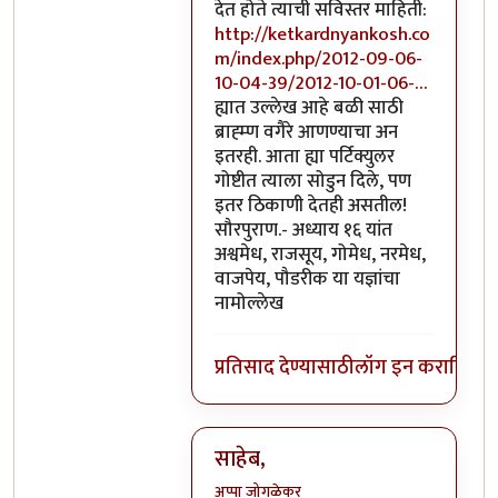
देत होते त्याची सविस्तर माहिती:
http://ketkardnyankosh.co
m/index.php/2012-09-06-
10-04-39/2012-10-01-06-…
ह्यात उल्लेख आहे बळी साठी
ब्राह्म्ण वगैरे आणण्याचा अन
इतरही. आता ह्या पर्टिक्युलर
गोष्टीत त्याला सोडुन दिले, पण
इतर ठिकाणी देतही असतील!
सौरपुराण.- अध्याय १६ यांत
अश्वमेध, राजसूय, गोमेध, नरमेध,
वाजपेय, पौडरीक या यज्ञांचा
नामोल्लेख
प्रतिसाद देण्यासाठी
लॉग इन करा
किंवा
स
साहेब,
अप्पा जोगळेकर