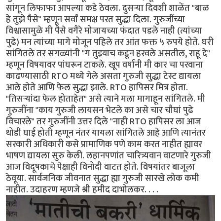
सांगून लिफाफा आपल्या कडे ठेवला. दुसऱ्या दिवशी शाळेंत "बाळ
हे तुझे पैसे" म्हणून सर्वां समक्ष परत सुद्धा दिला. गुरुजींच्या
विश्वासामुळे मी पैसे वगैरे मोजायच्या फंदात पडले नाही (त्यांच्या
पुढे) मन त्यांच्या मागे मोजून पहिले तर आंत फक्त ५ रुपये होते. घरी
सांगितले तर सगळ्यांनी "ग तुझ्याच कडून हरवले असतील, राहू दे"
म्हणून विषयावर पांघरून टाकले. खूप वर्षांनी मी कार चा परवाना
काढण्यासाठी RTO मध्ये गेले असता गुरुजी सुद्धा टेस्ट द्यायला
आले होते आणि फेल सुद्धा झाले. RTO हापिसर मित्र होता.
"तिसऱ्यांदा फेल होताहेत" असे त्याने मला मागाहून सांगितले. मी
गुरुजींना "काय गुरुजी लायसन भेटले का असे चार चौघां पुढे
विचारले" तर गुरुजींनी उत्तर दिले "नाही RTO हापिसर ला आज
थोडी घाई होती म्हणून नंतर यायला सांगितले आहे आणि त्यानंतर
सरकारी अधिकारी कसे प्रामाणिक पणे काम करत नाहीत ह्यावर
भाषण द्यायला सुरु केली. लहानपणांत चारित्र्यवान वाटणारे गुरुजी
आज विदूषकाचे पेक्षाही विनोदी वाटत होते. विषयांतर बाजूला
ठेवूया. सार्वजनिक जीवनात सुद्धा ह्या गुरुजी सारखे लोक कमी
नाहीत. उदाहरण म्हणजे श्री हमीद दाभोलकर. . . .