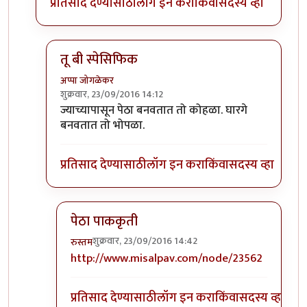
प्रतिसाद देण्यासाठी
लॉग इन करा
किंवा
सदस्य व्हा
तू बी स्पेसिफिक
अप्पा जोगळेकर
शुक्रवार, 23/09/2016 14:12
In reply to
तांबडा भोपळा टू बी स्पेसिफिक.
by
प्रचेतस
ज्याच्यापासून पेठा बनवतात तो कोहळा. घारगे
बनवतात तो भोपळा.
प्रतिसाद देण्यासाठी
लॉग इन करा
किंवा
सदस्य व्हा
पेठा पाककृती
शुक्रवार, 23/09/2016 14:42
रुस्तम
In reply to
तू बी स्पेसिफिक
by
अप्पा जोगळेकर
http://www.misalpav.com/node/23562
प्रतिसाद देण्यासाठी
लॉग इन करा
किंवा
सदस्य व्हा