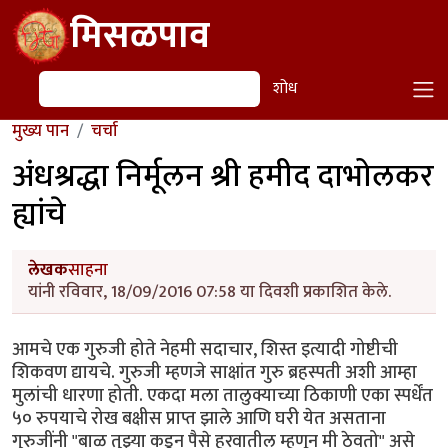
Skip to main content
मिसळपाव
शोध
शोध
मुख्य पान
चर्चा
अंधश्रद्धा निर्मूलन श्री हमीद दाभोलकर
ह्यांचे
लेखक
साहना
यांनी रविवार, 18/09/2016 07:58 या दिवशी प्रकाशित केले.
आमचे एक गुरुजी होते नेहमी सदाचार, शिस्त इत्यादी गोष्टीची
शिकवण द्यायचे. गुरुजी म्हणजे साक्षांत गुरु ब्रहस्पती अशी आम्हा
मुलांची धारणा होती. एकदा मला तालुक्याच्या ठिकाणी एका स्पर्धेंत
५० रुपयाचे रोख बक्षीस प्राप्त झाले आणि घरी येत असताना
गुरुजींनी "बाळ तुझ्या कडून पैसे हरवातील म्हणून मी ठेवतो" असे