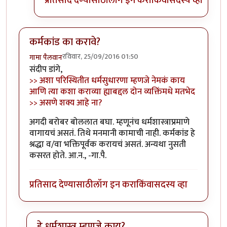
प्रतिसाद देण्यासाठी
लॉग इन करा
किंवा
सदस्य व्हा
कर्मकांड का करावे?
रविवार, 25/09/2016 01:50
गामा पैलवान
संदीप डांगे,
>> अशा परिस्थितीत धर्मसुधारणा म्हणजे नेमकं काय
आणि त्या कशा कराव्या ह्याबद्दल दोन व्यक्तिंमधे मतभेद
>> असणे शक्य आहे ना?
अगदी बरोबर बोललात बघा. म्हणूनंच धर्मशास्त्राप्रमाणे
वागायचं असतं. तिथे मनमानी कामाची नाही. कर्मकांड हे
श्रद्धा व/वा भक्तिपूर्वक करायचं असतं. अन्यथा नुसती
कसरत होते. आ.न., -गा.पै.
प्रतिसाद देण्यासाठी
लॉग इन करा
किंवा
सदस्य व्हा
हे धर्मशास्त्र म्हणजे काय?