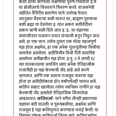
कसा द्यावा कोणत्या लक्षणांचा पुरुष निवडावा इ.चे
या प्रोसीजरचे विस्ताराने विवरण करते. वाजसनेयी
संहीतेत तैत्तिरीय प्रमाणेच याचे उल्लेख येतात.
त्यानुसार वैश्याचा बळी मारुत ला, ब्राह्मण पुरुषाचा
बळी ब्रह्मा या देवतेला इ. यात अकरा बलीवेंदींवर
अकरा प्राणी बळी दिले जात इ. इ.. या यज्ञाच्या
समाप्तीनंतर यजमान वनात संन्यासी बनुन निघुन जात
असे. हा एक भाग. तसेच दुसरा एक मोठा महत्वपुर्ण
यज्ञ होता अश्वमेध, हा एक अनेक गुंतागुंतीच्या विधींचा
समावेश असलेला. अतीविचीत्र विधी रीती समाविष्ट
असलेला अतीप्राचीन यज्ञ होता .इ.पु. २ ते अगदी १८
व्या शतकातल्या जयसिंग अशा अनेक ऐतिहासीक
राजांनीही हा यज्ञ केल्याची नोंद आहे असे काणे
म्हणतात. आणि एक असाच राजसुय नावाचा यज्ञ
होता हा अतीदीर्घकाळ दोन वर्षांपर्यंतही चालत असे.
कलिंग सम्राट खारवेला तसेच नयनिका राणीने हा यज्ञ
केल्याची नोंद असलेले ऐतिहासिक शिलालेख
आढळतात.
कलिवर्ज्य-
याने वरील तीनही प्रकारच्या
यज्ञांवर बंदी घातली. व पुरुषबळीचा, अश्वमेध आणि
राजसुय हे यज्ञ कलियुगात करण्यास मनाई केली. या
तिघांचा एकेक कलिवर्ज्य नियम आहे. कलिवर्ज्याचा