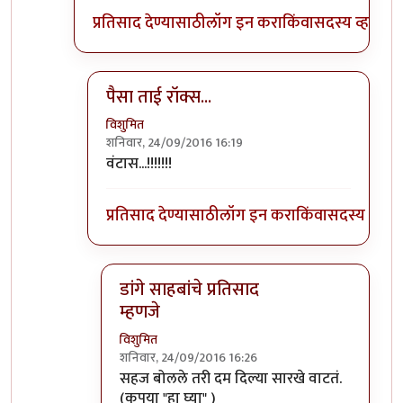
प्रतिसाद देण्यासाठी
लॉग इन करा
किंवा
सदस्य व्हा
पैसा ताई रॉक्स...
विशुमित
शनिवार, 24/09/2016 16:19
In reply to
खिखिखि!
by
पैसा
वंटास...!!!!!!!
प्रतिसाद देण्यासाठी
लॉग इन करा
किंवा
सदस्य व्हा
डांगे साहबांचे प्रतिसाद
म्हणजे
विशुमित
शनिवार, 24/09/2016 16:26
In reply to
पैसा ताई रॉक्स...
by
विशुमित
सहज बोलले तरी दम दिल्या सारखे वाटतं.
(कृपया "हा घ्या" )