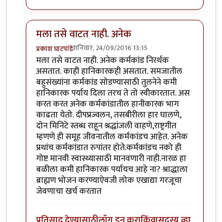
मला तसे वाटत नाही. अनेक
शनिवार, 24/09/2016 13:15
प्रकाश घाटपांडे
In reply to
खरा सुधारक कर्मकांडातील
by
सतिश गावडे
मला तसे वाटत नाही. अनेक कर्मकांड निरर्थक
असतात. काही हानिकारकही असतात. समजातील
बहुसंख्यांना कर्मकांड सोडण्यासाठी तुलनेने कमी
हानिकारक पर्याय दिला तरच ते तो स्वीकारतात. अस
करत करत अनेक कर्मकांडातील हानीकारक भाग
काढता येतो. दीपप्रज्वलन, तसबीरीला हार घालणे,
दोन मिनिटे स्तब्ध राहून श्रद्धांजली वाहणे,राष्ट्रगीत
म्हणणे ही समूह जीवनातील कर्मकांडच आहेत. अनेक
प्रथांच कर्मकांडात रुपांतर होते.कर्मकांडच नको ही
गोष्ट मानवी स्वास्थ्यासाठी मानवणारी नाही.नारळ हा
बळीला कमी हानिकारक पर्यायच आहे ना? श्राद्धाला
ब्राह्मण भोजन करण्याऐवजी लोक एखाद्या गरजूचा
जेवणाचा खर्च करतात
प्रतिसाद देण्यासाठी
लॉग इन करा
किंवा
सदस्य व्हा