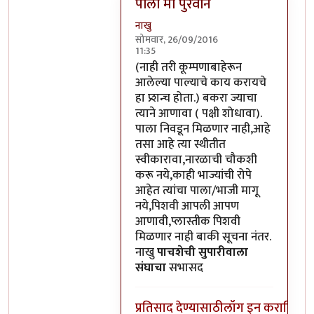
पाला मी पुरवीन
नाखु
सोमवार, 26/09/2016
11:35
In reply to
हा, आले
by
पैसा
(नाही तरी कूम्पणाबाहेरून
आलेल्या पाल्याचे काय करायचे
हा प्र्शन्च होता.) बकरा ज्याचा
त्याने आणावा ( पक्षी शोधावा).
पाला निवडून मिळणार नाही,आहे
तसा आहे त्या स्थीतीत
स्वीकारावा,नारळाची चौकशी
करू नये,काही भाज्यांची रोपे
आहेत त्यांचा पाला/भाजी मागू
नये,पिशवी आपली आपण
आणावी,प्लास्तीक पिशवी
मिळणार नाही बाकी सूचना नंतर.
नाखु
पाचशेची सुपारीवाला
संघाचा
सभासद
प्रतिसाद देण्यासाठी
लॉग इन करा
किंवा
स