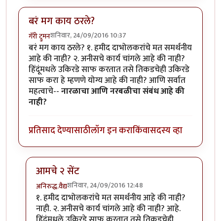
बरं मग काय ठरले?
शनिवार, 24/09/2016 10:37
गॅरी ट्रुमन
बरं मग काय ठरले? १. हमीद दाभोलकरांचे मत समर्थनीय
आहे की नाही? २. अनीसचे कार्य चांगले आहे की नाही?
हिंदूंमधले उकिरडे साफ करतात तसे तिकडचेही उकिरडे
साफ करा हे म्हणणे योग्य आहे की नाही? आणि सर्वात
महत्वाचे--
नारळाचा आणि नरबळीचा संबंध आहे की
नाही?
प्रतिसाद देण्यासाठी
लॉग इन करा
किंवा
सदस्य व्हा
आमचे २ सेंट
शनिवार, 24/09/2016 12:48
अनिरुद्ध.वैद्य
In reply to
बरं मग काय ठरले?
by
गॅरी ट्रुमन
१. हमीद दाभोलकरांचे मत समर्थनीय आहे की नाही?
नाही. २. अनीसचे कार्य चांगले आहे की नाही? आहे.
हिंदूंमधले उकिरडे साफ करतात तसे तिकडचेही