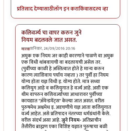
प्रतिसाद देण्यासाठी
लॉग इन करा
किंवा
सदस्य व्हा
कलिवर्ज्य चा वापर करुन जुने
नियम बदलवले जात असत.
शनिवार, 24/09/2016 20:16
मारवा
In reply to
चर्चा चांगली आहे
by
मारवा
अमुक एक नियम जर काही कारणाने पाळणे वा अमुक
एक विधी थांबवायची वा बदलायची असेल तर.
(पुर्वीच्या काळी हे अस्तित्वात होते हे मान्य करुन
कारण त्याशिवाय पर्याय नव्हता ) तर पुर्वी हा नियम
योग्य होता यज्ञ विधी इ. योग्य होते. मात्र सध्या
कलियुग आहे व कलियुगात हे वर्ज्य आहे. अशी एक
थीम वापरुन कलिवर्ज्याच्या आधारावर पुर्वीच्या
कायद्यात "अ‍ॅमेन्डमेंट्स" केल्या जात असत. वरील
पुरुषमेध अश्वमेध इ. अडचणीचे यज्ञ आता कलियुगात
वर्ज्य आहेत. असे प्रतिपादन नंतरच्या धर्मग्रंथांनी केले.
वरील संदर्भ असा आहे.
जुने नियम-
अतिप्राचीन
तैत्तीरीय ब्राह्मण एका विशिष्ट यज्ञात पुरुषाचा बळी