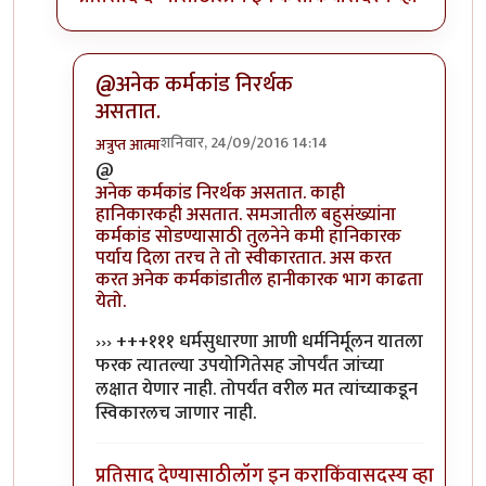
@अनेक कर्मकांड निरर्थक
असतात.
शनिवार, 24/09/2016 14:14
अत्रुप्त आत्मा
In reply to
मला तसे वाटत नाही. अनेक
by
प्रकाश घाटपांडे
@
अनेक कर्मकांड निरर्थक असतात. काही
हानिकारकही असतात. समजातील बहुसंख्यांना
कर्मकांड सोडण्यासाठी तुलनेने कमी हानिकारक
पर्याय दिला तरच ते तो स्वीकारतात. अस करत
करत अनेक कर्मकांडातील हानीकारक भाग काढता
येतो.
››› +++१११ धर्मसुधारणा आणी धर्मनिर्मूलन यातला
फरक त्यातल्या उपयोगितेसह जोपर्यंत जांच्या
लक्षात येणार नाही. तोपर्यंत वरील मत त्यांच्याकडून
स्विकारलच जाणार नाही.
प्रतिसाद देण्यासाठी
लॉग इन करा
किंवा
सदस्य व्हा