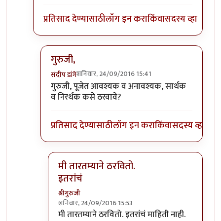
प्रतिसाद देण्यासाठी
लॉग इन करा
किंवा
सदस्य व्हा
गुरुजी,
शनिवार, 24/09/2016 15:41
संदीप डांगे
In reply to
मला तसे वाटत नाही. अनेक
by
श्रीगुरुजी
गुरुजी, पूजेत आवश्यक व अनावश्यक, सार्थक
व निरर्थक कसे ठरवावे?
प्रतिसाद देण्यासाठी
लॉग इन करा
किंवा
सदस्य व्हा
मी तारतम्याने ठरवितो.
इतरांचं
श्रीगुरुजी
शनिवार, 24/09/2016 15:53
In reply to
गुरुजी,
by
संदीप डांगे
मी तारतम्याने ठरवितो. इतरांचं माहिती नाही.