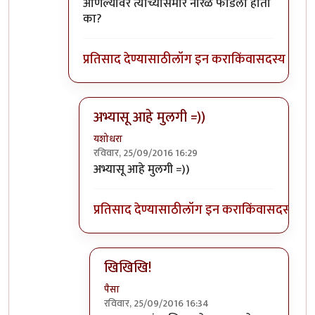
आणल्यावर त्याच्यासमोर नारळ फोडला होता
का?
प्रतिसाद देण्यासाठी
लॉग इन करा
किंवा
सदस्य व्हा
अभ्यासू आहे मुलगी =))
यशोधरा
रविवार, 25/09/2016 16:29
In reply to
आता भांडायला बकरा शोध.
by
पिशी अ
अभ्यासू आहे मुलगी =))
प्रतिसाद देण्यासाठी
लॉग इन करा
किंवा
सदस्य व्हा
खिखिखि!
पैसा
रविवार, 25/09/2016 16:34