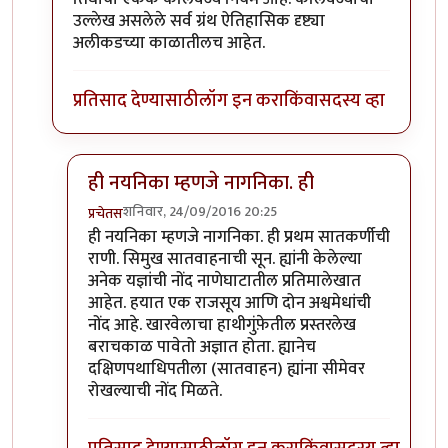
उल्लेख असलेले सर्व ग्रंथ ऐतिहासिक दृष्ट्या
अलीकडच्या काळातीलच आहेत.
प्रतिसाद देण्यासाठी
लॉग इन करा
किंवा
सदस्य व्हा
ही नयनिका म्हणजे नागनिका. ही
शनिवार, 24/09/2016 20:25
प्रचेतस
In reply to
कलिवर्ज्य चा वापर करुन जुने नियम बदलवले
ही नयनिका म्हणजे नागनिका. ही प्रथम सातकर्णीची
राणी. सिमुख सातवाहनाची सून. ह्यांनी केलेल्या
अनेक यज्ञांची नोंद नाणेघाटातील प्रतिमालेखात
आहेत. हयात एक राजसूय आणि दोन अश्वमेधांची
नोंद आहे. खारवेलाचा हाथीगुंफ़ेतील प्रस्तरलेख
बराचकाळ पावेतो अज्ञात होता. ह्यानेच
दक्षिणपथाधिपतीला (सातवाहन) ह्यांना सीमेवर
रोखल्याची नोंद मिळते.