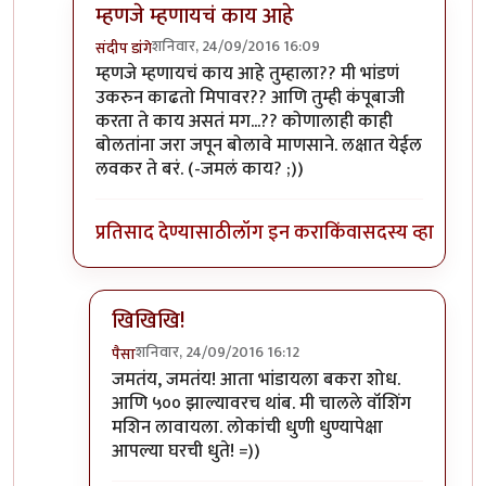
म्हणजे म्हणायचं काय आहे
शनिवार, 24/09/2016 16:09
संदीप डांगे
In reply to
असंच?
by
पैसा
म्हणजे म्हणायचं काय आहे तुम्हाला?? मी भांडणं
उकरुन काढतो मिपावर?? आणि तुम्ही कंपूबाजी
करता ते काय असतं मग...?? कोणालाही काही
बोलतांना जरा जपून बोलावे माणसाने. लक्षात येईल
लवकर ते बरं. (-जमलं काय? ;))
प्रतिसाद देण्यासाठी
लॉग इन करा
किंवा
सदस्य व्हा
खिखिखि!
शनिवार, 24/09/2016 16:12
पैसा
In reply to
म्हणजे म्हणायचं काय आहे
by
संदीप डांगे
जमतंय, जमतंय! आता भांडायला बकरा शोध.
आणि ५०० झाल्यावरच थांब. मी चालले वॉशिंग
मशिन लावायला. लोकांची धुणी धुण्यापेक्षा
आपल्या घरची धुते! =))