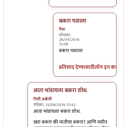
बकरा पळाला
पैसा
सोमवार,
26/09/2016
12:08
In reply to
पाला मी पुरवीन
by
नाखु
बकरा पळाला
प्रतिसाद देण्यासाठी
लॉग इन करा
किंव
आता भांडायला बकरा शोध.
पिशी अबोली
रविवार, 25/09/2016 15:42
In reply to
खिखिखि!
by
पैसा
आता भांडायला बकरा शोध.
खरा बकरा की मातीचा बकरा? आणि मशीन