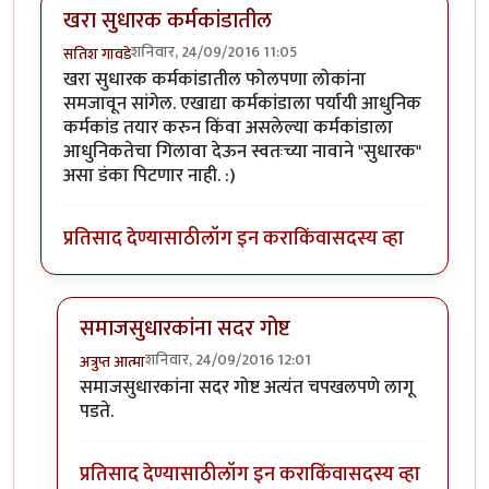
खरा सुधारक कर्मकांडातील
शनिवार, 24/09/2016 11:05
सतिश गावडे
खरा सुधारक कर्मकांडातील फोलपणा लोकांना
समजावून सांगेल. एखाद्या कर्मकांडाला पर्यायी आधुनिक
कर्मकांड तयार करुन किंवा असलेल्या कर्मकांडाला
आधुनिकतेचा गिलावा देऊन स्वतःच्या नावाने "सुधारक"
असा डंका पिटणार नाही. :)
प्रतिसाद देण्यासाठी
लॉग इन करा
किंवा
सदस्य व्हा
समाजसुधारकांना सदर गोष्ट
शनिवार, 24/09/2016 12:01
अत्रुप्त आत्मा
In reply to
खरा सुधारक कर्मकांडातील
by
सतिश गावडे
समाजसुधारकांना सदर गोष्ट अत्यंत चपखलपणे लागू
पडते.
प्रतिसाद देण्यासाठी
लॉग इन करा
किंवा
सदस्य व्हा