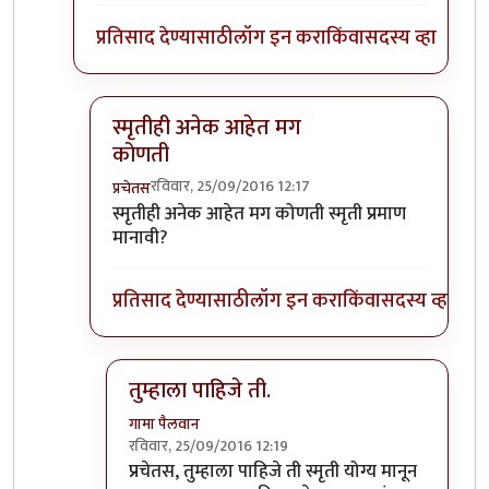
प्रतिसाद देण्यासाठी
लॉग इन करा
किंवा
सदस्य व्हा
स्मृतीही अनेक आहेत मग
कोणती
रविवार, 25/09/2016 12:17
प्रचेतस
In reply to
यासाठी एखादी स्मृती असू शकते.
by
गामा प
स्मृतीही अनेक आहेत मग कोणती स्मृती प्रमाण
मानावी?
प्रतिसाद देण्यासाठी
लॉग इन करा
किंवा
सदस्य व्हा
तुम्हाला पाहिजे ती.
गामा पैलवान
रविवार, 25/09/2016 12:19
In reply to
स्मृतीही अनेक आहेत मग कोणती
by
प्रचे
प्रचेतस, तुम्हाला पाहिजे ती स्मृती योग्य मानून