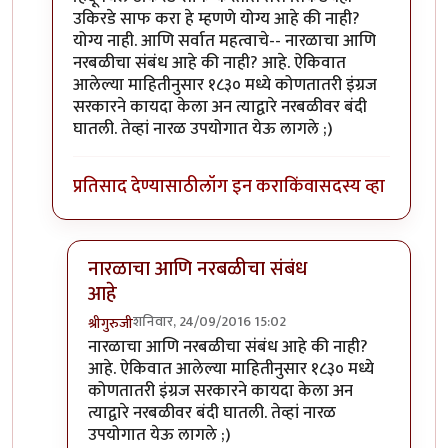
उकिरडे साफ करा हे म्हणणे योग्य आहे की नाही?
योग्य नाही. आणि सर्वात महत्वाचे-- नारळाचा आणि
नरबळीचा संबंध आहे की नाही? आहे. ऐकिवात
आलेल्या माहितीनुसार १८३० मध्ये कोणतातरी इंग्रज
सरकारने कायदा केला अन त्याद्वारे नरबळीवर बंदी
घातली. तेव्हां नारळ उपयोगात येऊ लागले ;)
प्रतिसाद देण्यासाठी
लॉग इन करा
किंवा
सदस्य व्हा
नारळाचा आणि नरबळीचा संबंध
आहे
शनिवार, 24/09/2016 15:02
श्रीगुरुजी
In reply to
आमचे २ सेंट
by
अनिरुद्ध.वैद्य
नारळाचा आणि नरबळीचा संबंध आहे की नाही?
आहे. ऐकिवात आलेल्या माहितीनुसार १८३० मध्ये
कोणतातरी इंग्रज सरकारने कायदा केला अन
त्याद्वारे नरबळीवर बंदी घातली. तेव्हां नारळ
उपयोगात येऊ लागले ;)