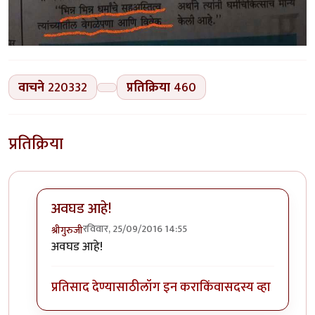
वाचने
220332
प्रतिक्रिया
460
प्रतिक्रिया
अवघड आहे!
रविवार, 25/09/2016 14:55
श्रीगुरुजी
In reply to
@रिकामी भांडीच जास्त आवाज
by
अत्रुप्त आत्मा
अवघड आहे!
प्रतिसाद देण्यासाठी
लॉग इन करा
किंवा
सदस्य व्हा