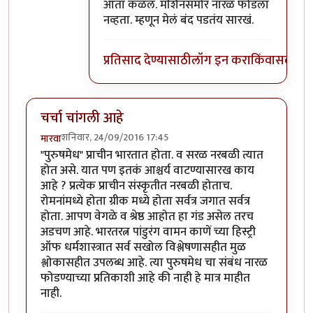
In reply to
अभ्यासू आहे मुलगी =))
by
यशोधरा
आता कळलं. मशिनसमोर नारळ फोडला
नव्हता. म्हणून मेलं बंद पडतंय सारखं.
प्रतिसाद देण्यासाठी
लॉग इन करा
किंवा
सदस्य व्
चर्चा चांगली आहे
शनिवार, 24/09/2016 17:45
मारवा
"पुरुषमेध" प्राचीन भारतात होता. व सरळ नरबळी त्यात
होत असे. यात पण इतकं आश्चर्य वाटण्यासारख काय
आहे ? प्रत्येक प्राचीन संस्कृतीत नरबळी होताच.
रोमनांमध्ये होता ग्रीक मध्ये होता सर्वत्र जगात सर्वत्र
होता. आपण वेगळे व श्रेष्ठ आहोत हा गंड असेल तरच
अडचण आहे. भारतरत्न पांडुरंग वामन काणें च्या हिस्ट्री
ऑफ धर्मशास्त्रात सर्व सखोल विश्लेषणासहीत मुळ
श्लोकासहीत उपलब्ध आहे. त्या पुरुषमेध चा संबंध नारळ
फोडण्याच्या प्रतिकाशी आहे की नाही हे मात्र माहीत
नाही.