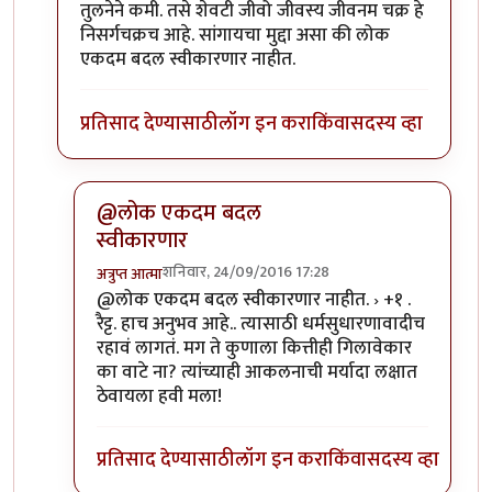
In reply to
+१
by
प्रसाद_१९८२
तुलनेने कमी. तसे शेवटी जीवो जीवस्य जीवनम चक्र हे
निसर्गचक्रच आहे. सांगायचा मुद्दा असा की लोक
एकदम बदल स्वीकारणार नाहीत.
प्रतिसाद देण्यासाठी
लॉग इन करा
किंवा
सदस्य व्हा
@लोक एकदम बदल
स्वीकारणार
शनिवार, 24/09/2016 17:28
अत्रुप्त आत्मा
In reply to
तुलनेने कमी. तसे शेवटी जीवो
by
प्रकाश घाटपां
@लोक एकदम बदल स्वीकारणार नाहीत. › +१ .
रैट्ट. हाच अनुभव आहे.. त्यासाठी धर्मसुधारणावादीच
रहावं लागतं. मग ते कुणाला कित्तीही गिलावेकार
का वाटे ना? त्यांच्याही आकलनाची मर्यादा लक्षात
ठेवायला हवी मला!
प्रतिसाद देण्यासाठी
लॉग इन करा
किंवा
सदस्य व्हा