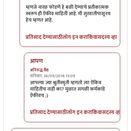
म्हणजे नारळ फोडणे हे बळी देण्याचे प्रतीकात्मक
स्वरूप ही ऐकीव माहिती आहे. मी सुरवातीपासूनच
हेच म्हणत आहे.
प्रतिसाद देण्यासाठी
लॉग इन करा
किंवा
सदस्य व्हा
आपण
अनिरुद्ध.वैद्य
शनिवार, 24/09/2016 15:09
In reply to
नारळाचा आणि नरबळीचा संबंध आहे
by
श्री
आपल्या ज्या श्रुतीस्मृती म्हणतो त्या ऐकिव
माहितीच नाही का? मुळात सगळी कर्मकांडे
ऐकीवच ;)
प्रतिसाद देण्यासाठी
लॉग इन करा
किंवा
सदस्य व्हा