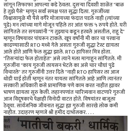
सांगून लिफाफा आपल्या कडे ठेवला. दुसऱ्या दिवशी शाळेंत "बाळ
हे तुझे पैसे" म्हणून सर्वां समक्ष परत सुद्धा दिला. गुरुजींच्या
विश्वासामुळे मी पैसे वगैरे मोजायच्या फंदात पडले नाही (त्यांच्या
पुढे) मन त्यांच्या मागे मोजून पहिले तर आंत फक्त ५ रुपये होते. घरी
सांगितले तर सगळ्यांनी "ग तुझ्याच कडून हरवले असतील, राहू दे"
म्हणून विषयावर पांघरून टाकले. खूप वर्षांनी मी कार चा परवाना
काढण्यासाठी RTO मध्ये गेले असता गुरुजी सुद्धा टेस्ट द्यायला
आले होते आणि फेल सुद्धा झाले. RTO हापिसर मित्र होता.
"तिसऱ्यांदा फेल होताहेत" असे त्याने मला मागाहून सांगितले. मी
गुरुजींना "काय गुरुजी लायसन भेटले का असे चार चौघां पुढे
विचारले" तर गुरुजींनी उत्तर दिले "नाही RTO हापिसर ला आज
थोडी घाई होती म्हणून नंतर यायला सांगितले आहे आणि त्यानंतर
सरकारी अधिकारी कसे प्रामाणिक पणे काम करत नाहीत ह्यावर
भाषण द्यायला सुरु केली. लहानपणांत चारित्र्यवान वाटणारे गुरुजी
आज विदूषकाचे पेक्षाही विनोदी वाटत होते. विषयांतर बाजूला
ठेवूया. सार्वजनिक जीवनात सुद्धा ह्या गुरुजी सारखे लोक कमी
नाहीत. उदाहरण म्हणजे श्री हमीद दाभोलकर. . . .