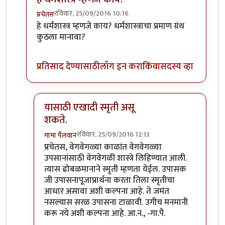
रविवार, 25/09/2016 10:16
प्रचेतस
In reply to
कर्मकांड का करावे?
by
गामा पैलवान
हे धर्मशास्त्र म्हणजे काय? धर्मशास्त्राचा प्रमाण ग्रंथ
कुठला मानावा?
प्रतिसाद देण्यासाठी
लॉग इन करा
किंवा
सदस्य व्हा
यासाठी एखादी स्मृती असू
शकते.
रविवार, 25/09/2016 12:13
गामा पैलवान
In reply to
हे धर्मशास्त्र म्हणजे काय?
by
प्रचेतस
प्रचेतस, वेगवेगळ्या काळांत वेगवेगळ्या
उपसानांसाठी वेगवेगळी शास्त्रे लिहिण्यात आली.
त्यास ढोबळमानाने स्मृती म्हणता येईल. उपासक
जी उपासनापूजाप्रार्थना करता तिला स्मृतीचा
आधार असावा अशी कल्पना आहे. ते जमंत
नसल्यास सरळ उपासना टाळावी. उगीच मनमानी
करू नये अशी कल्पना आहे. आ.न., -गा.पै.