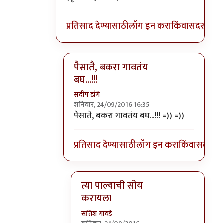
प्रतिसाद देण्यासाठी
लॉग इन करा
किंवा
सदस्य व्हा
पैसातै, बकरा गावतंय
बघ...!!!
संदीप डांगे
शनिवार, 24/09/2016 16:35
In reply to
डांगे साहबांचे प्रतिसाद म्हणजे
by
विश
पैसातै, बकरा गावतंय बघ...!!! =)) =))
प्रतिसाद देण्यासाठी
लॉग इन करा
किंवा
सदस्य व्
त्या पाल्याची सोय
करायला
सतिश गावडे