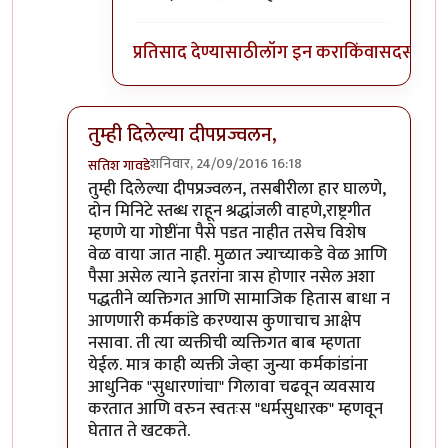
प्रतिसाद देण्यासाठी
लॉग इन करा
किंवा
सदस्य व्हा
तुम्ही दिलेल्या दीपप्रज्वलन,
शनिवार, 24/09/2016 16:18
सतिश गावडे
In reply to
मला तसे वाटत नाही. अनेक
by
प्रकाश घाटपांडे
तुम्ही दिलेल्या दीपप्रज्वलन, तसबीरीला हार घालणे,
दोन मिनिटे स्तब्ध राहून श्रद्धांजली वाहणे,राष्ट्रगीत
म्हणणे या गोष्टींना पैसे पडत नाहीत तसेच विशेष
वेळ वाया जात नाही. मुळात ज्याच्याकडे वेळ आणि
पैसा असेल त्याने इतरांना त्रास होणार नसेल अशा
पद्धतीने व्यक्तिगत आणि सामाजिक हितास बाधा न
आणणारी कर्मकांडे करण्यास कुणाचाच आक्षेप
नसावा. ती त्या व्यक्तीची व्यक्तिगत बाब म्हणता
येईल. मात्र काही व्यक्ती जेव्हा जुन्या कर्मकांडांना
आधुनिक "सुधारणांचा" गिलावा चढवून व्यवसाय
करतात आणि वरुन स्वतःस "धर्मसुधारक" म्हणवून
घेतात ते खटकते.