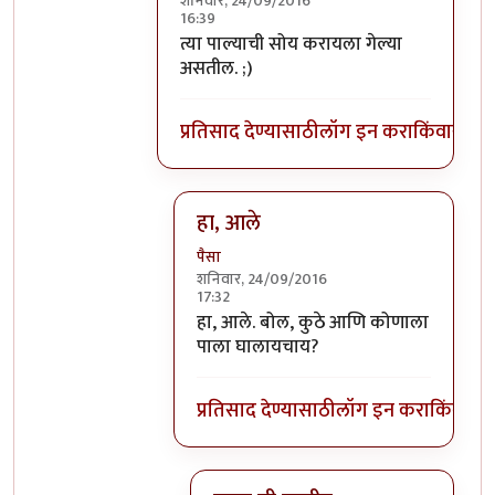
शनिवार, 24/09/2016
16:39
In reply to
पैसातै, बकरा गावतंय बघ...!!!
by
स
त्या पाल्याची सोय करायला गेल्या
असतील. ;)
प्रतिसाद देण्यासाठी
लॉग इन करा
किंवा
सदस्य
हा, आले
पैसा
शनिवार, 24/09/2016
17:32
In reply to
त्या पाल्याची सोय करायला
by
हा, आले. बोल, कुठे आणि कोणाला
पाला घालायचाय?
प्रतिसाद देण्यासाठी
लॉग इन करा
किंवा
सदस