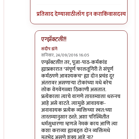
प्रतिसाद देण्यासाठी
लॉग इन करा
किंवा
सदस्य व्हा
एग्झॅक्टली!!
संदीप डांगे
शनिवार, 24/09/2016 16:05
In reply to
मी तारतम्याने ठरवितो. इतरांचं
by
श्रीगु
एग्झॅक्टली!! तर, पूजा-पाठ-कर्मकांड
ह्याप्रकारात "संपूर्ण फालतूगिरी ते संपूर्ण
कर्मठपणे आवश्यकच" ह्या दोन प्रचंड दूर
अंतरावर असणार्‍या टोकांच्या मधे बरेच
लोक वेगवेगळ्या ठिकाणी असतात.
प्रत्येकाला त्याचे वागणे तारतम्याला धरुनच
आहे असे वाटते. त्यामुळे आवश्यक-
अनावश्यक प्रत्येक व्यक्तिच्या स्वत:च्या
तारतम्यानुसार ठरते. अशा परिस्थितीत
धर्मसुधारणा म्हणजे नेमकं काय आणि त्या
कशा कराव्या ह्याबद्दल दोन व्यक्तिंमधे
मतभेद असणे शक्य आहे ना?