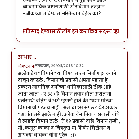
व्यावसायिक वापरासाठी सौरविमान तंत्रज्ञान
नजीकच्या भविष्यात अस्तित्त्वात येईल का?
प्रतिसाद देण्यासाठी
लॉग इन करा
किंवा
सदस्य व्हा
आभार ..
मंगळवार, 29/05/2018 10:32
चौकटराजा
अलीकडेच " विमाने " या विषयात रस निर्माण झाल्याने
वाचून काढले . विमानांची प्रवासी क्षमता पहाता हे
प्रकरण जागतिक दर्जाच्या धानिकासाठी ठीक आहे.
जाता जाता - ए ३८० हे विमान तयार होता असताना
प्रतीस्पर्धी बोईंग चे असे म्हणणे होते की "अशा मोठ्या
विमानाची गरजच नाही . असे धाडस अंगलट येउ शकेल !
" अर्थात असे झाले नाही . अनेक वैमानिक व प्रवासी यांचे
ते लाडके विमान ठरले . ते १२ प्रवासी वाले विमान तुम्ही ,
मी, कंजूस काका व चित्रगुप्त या शिणेर शिटीजन व
आपल्या बायका यांना पुरेल ! ;))