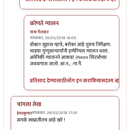
कोणते ग्यालन
गामा पैलवान
मंगळवार, 29/05/2018 18:00
In reply to
आताच तुमचा दुवा बघितला तेथेही
by
डॉ सुहा
डॉक्टर सुहास म्हात्रे, बरोबर आहे तुमचं निरीक्षण.
माझ्या गुग्गुळाचार्यांनी इम्पेरियल ग्यालन धरलं.
अमेरिकी ग्यालनने आकडा २५००० लिटर्सच्या
जवळपास जातो. आ.न., -गा.पै.
प्रतिसाद देण्यासाठी
लॉग इन करा
किंवा
सदस्य व्हा
चांगला लेख
मंगळवार, 29/05/2018 17:39
हेमंतकुमार
सगळे स्वप्नातीतच आहे खरे !