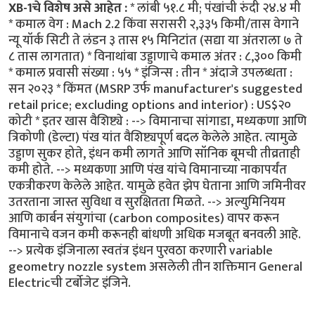
XB-1चे विशेष असे आहेत :
* लांबी ५१.८ मी; पंखांची रुंदी २४.४ मी
* कमाल वेग : Mach 2.2 किंवा सरासरी २,३३५ किमी/तास वेगाने
न्यू यॉर्क सिटी ते लंडन ३ तास १५ मिनिटांत (सद्या या अंतराला ७ ते
८ तास लागतात) * विनाथांबा उड्डाणाचे कमाल अंतर : ८,३०० किमी
* कमाल प्रवासी संख्या : ५५ * इंजिन्स : तीन * अंदाजे उपलब्धता :
सन २०२३ * किंमत (MSRP उर्फ manufacturer's suggested
retail price; excluding options and interior) : US$२०
कोटी * इतर खास वैशिष्ट्ये : --> विमानाचा सांगाडा, मध्यकणा आणि
त्रिकोणी (डेल्टा) पंख यांत वैशिष्ट्यपूर्ण बदल केलेले आहेत. त्यामुळे
उड्डाण सुकर होते, इंधन कमी लागते आणि सॉनिक बूमची तीव्रताही
कमी होते. --> मध्यकणा आणि पंख यांचे विमानाच्या नाकापर्यंत
एकत्रीकरण केलेले आहेत. यामुळे हवेत झेप घेताना आणि जमिनीवर
उतरताना जास्त सुविधा व सुरक्षितता मिळते. --> अल्युमिनियम
आणि कार्बन संयुगांचा (carbon composites) वापर करून
विमानाचे वजन कमी करूनही बांधणी अधिक मजबूत बनवली आहे.
--> प्रत्येक इंजिनाला स्वतंत्र इंधन पुरवठा करणारी variable
geometry nozzle system असलेली तीन शक्तिमान General
Electricची टर्बोजेट इंजिने.