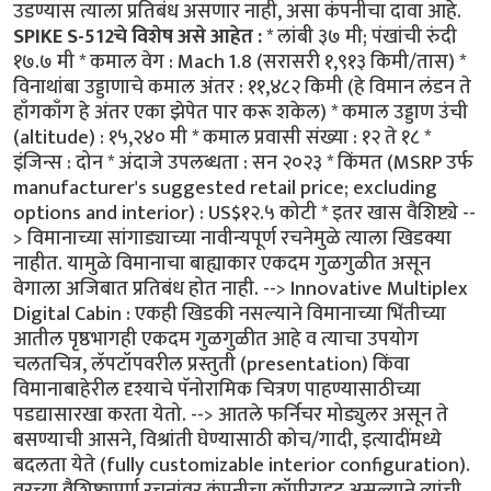
उडण्यास त्याला प्रतिबंध असणार नाही, असा कंपनीचा दावा आहे.
SPIKE S-512चे विशेष असे आहेत :
* लांबी ३७ मी; पंखांची रुंदी
१७.७ मी * कमाल वेग : Mach 1.8 (सरासरी १,९१३ किमी/तास) *
विनाथांबा उड्डाणाचे कमाल अंतर : ११,४८२ किमी (हे विमान लंडन ते
हाँगकाँग हे अंतर एका झेपेत पार करू शकेल) * कमाल उड्डाण उंची
(altitude) : १५,२४० मी * कमाल प्रवासी संख्या : १२ ते १८ *
इंजिन्स : दोन * अंदाजे उपलब्धता : सन २०२३ * किंमत (MSRP उर्फ
manufacturer's suggested retail price; excluding
options and interior) : US$१२.५ कोटी * इतर खास वैशिष्ट्ये --
> विमानाच्या सांगाड्याच्या नावीन्यपूर्ण रचनेमुळे त्याला खिडक्या
नाहीत. यामुळे विमानाचा बाह्याकार एकदम गुळगुळीत असून
वेगाला अजिबात प्रतिबंध होत नाही. --> Innovative Multiplex
Digital Cabin : एकही खिडकी नसल्याने विमानाच्या भिंतीच्या
आतील पृष्ठभागही एकदम गुळगुळीत आहे व त्याचा उपयोग
चलतचित्र, लॅपटॉपवरील प्रस्तुती (presentation) किंवा
विमानाबाहेरील दृश्याचे पॅनोरामिक चित्रण पाहण्यासाठीच्या
पडद्यासारखा करता येतो. --> आतले फर्निचर मोड्युलर असून ते
बसण्याची आसने, विश्रांती घेण्यासाठी कोच/गादी, इत्यादींमध्ये
बदलता येते (fully customizable interior configuration).
वरच्या वैशिष्ट्यपूर्ण रचनांवर कंपनीचा कॉपीराइट असल्याने त्यांची