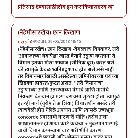
प्रतिसाद देण्यासाठी
लॉग इन करा
किंवा
सदस्य व्हा
(नेहेमीसारखेच) छान लिखाण
मंगळवार, 29/05/2018 18:45
शेखरमोघे
(नेहेमीसारखेच) छान लिखाण -वेगळ्याच विषयावर. जरी
"
आवाजाच्या वेगापेक्षा जास्त वेगाने उड्डाण करताना ते
विमान इतका मोठा आवाज (सॉनिक बूम) करत असे
की त्यामुळे केवळ ध्वनिप्रदूषणच होत असे असे नाही
तर विमानमार्गाखाली असलेल्या जमिनीवरच्या घरांच्या
खिडक्या हादरत/फुटत असत.
" तरी विमानाचा
उड्डाणाच्या आणि उतरण्याच्या वेगाचे आणि मार्गाचे
नियन्त्रण केल्याने हा प्रश्ण बराचसा सुटला होता. त्यामुळे
इतरही मार्ग (युरोप ते आशिया) विचाराधीन असले तरी
त्याचवेळी होत गेलेले अपघात आणि त्यामुळे उच्चभ्रूना
concorde प्रवासाची वाटणारी भीति (तसेच अशा
अपघातानन्तर होणार्‍या कोर्ट कचेर्‍या + नुकसान भरपाई
याची विमान कम्पन्याना वाटणारी भीति कारण
concordeचे प्रवासी अति-श्रीमन्त असत) यावर मात