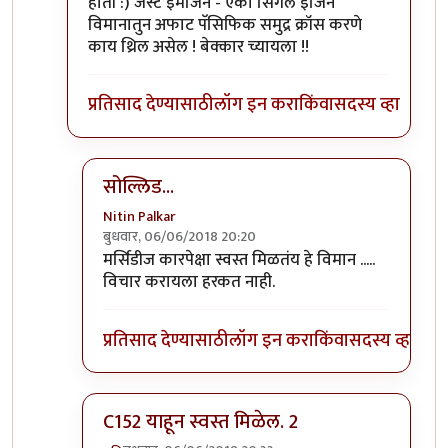
होती :) जस्ट इमॅजिन - एका सिंगल इंजिन
विमानातुन अफाट पॅसिफिक समुद्र क्रॉस करणे
काय थ्रिल असेल ! बेक्कार च्यायला !!
प्रतिसाद देण्यासाठी
लॉग इन करा
किंवा
सदस्य व्हा
सोल्लिड...
Nitin Palkar
बुधवार, 06/06/2018 20:20
In reply to
हो. नवीन 172S ह्या मॉडेल
by
प्रसाद गोडबोले
मर्सिडीज कारपेक्षा स्वस्त मिळतंय हे विमान .....
विचार करायला हरकत नाही.
प्रतिसाद देण्यासाठी
लॉग इन करा
किंवा
सदस्य व्हा
C152 याहून स्वस्त मिळेल. 2