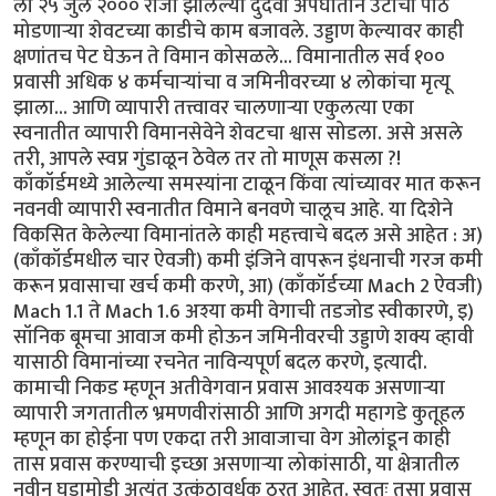
ला २५ जुलै २००० रोजी झालेल्या दुर्दैवी अपघाताने उंटाची पाठ
मोडणार्‍या शेवटच्या काडीचे काम बजावले. उड्डाण केल्यावर काही
क्षणांतच पेट घेऊन ते विमान कोसळले... विमानातील सर्व १००
प्रवासी अधिक ४ कर्मचार्‍यांचा व जमिनीवरच्या ४ लोकांचा मृत्यू
झाला... आणि व्यापारी तत्त्वावर चालणार्‍या एकुलत्या एका
स्वनातीत व्यापारी विमानसेवेने शेवटचा श्वास सोडला. असे असले
तरी, आपले स्वप्न गुंडाळून ठेवेल तर तो माणूस कसला ?!
काँकॉर्डमध्ये आलेल्या समस्यांना टाळून किंवा त्यांच्यावर मात करून
नवनवी व्यापारी स्वनातीत विमाने बनवणे चालूच आहे. या दिशेने
विकसित केलेल्या विमानांतले काही महत्त्वाचे बदल असे आहेत : अ)
(काँकॉर्डमधील चार ऐवजी) कमी इंजिने वापरून इंधनाची गरज कमी
करून प्रवासाचा खर्च कमी करणे, आ) (काँकॉर्डच्या Mach 2 ऐवजी)
Mach 1.1 ते Mach 1.6 अश्या कमी वेगाची तडजोड स्वीकारणे, इ)
सॉनिक बूमचा आवाज कमी होऊन जमिनीवरची उड्डाणे शक्य व्हावी
यासाठी विमानांच्या रचनेत नाविन्यपूर्ण बदल करणे, इत्यादी.
कामाची निकड म्हणून अतीवेगवान प्रवास आवश्यक असणार्‍या
व्यापारी जगतातील भ्रमणवीरांसाठी आणि अगदी महागडे कुतूहल
म्हणून का होईना पण एकदा तरी आवाजाचा वेग ओलांडून काही
तास प्रवास करण्याची इच्छा असणार्‍या लोकांसाठी, या क्षेत्रातील
नवीन घडामोडी अत्यंत उत्कंठावर्धक ठरत आहेत. स्वतः तसा प्रवास