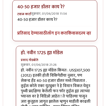
40-50 हजार डॉलर काय रे?
शुक्रवार, 01/06/2018 11:54
टवाळ कार्टा
In reply to
अप्रतिम !
by
प्रसाद गोडबोले
40-50 हजार डॉलर काय रे?
प्रतिसाद देण्यासाठी
लॉग इन करा
किंवा
सदस्य व्हा
हो. नवीन 172S ह्या मॉडेल
प्रसाद गोडबोले
शुक्रवार, 01/06/2018 21:26
In reply to
40-50 हजार डॉलर काय रे?
by
टवाळ कार्टा
हो. नवीन 172S ह्या मॉडेल किंमत : US$307,500
(2012) इतकी होती विकिपेडीया नुसार, पण
सेकन्ड हँड 40-50 हजार डॉलर मध्ये मिळतात .
लुईस कोले एका युट्युबर ने हे विमान विकत घेवुन
पृथ्वी प्रदक्षिणा केलेली फन फॉर लुईस ह्या त्याच्या
च्यानल वर हे विडिओ आहेत ! ते पाहिल्या पासुन
जरा कुतुहल जागृत झालेल म्हणुन माहीती काढली