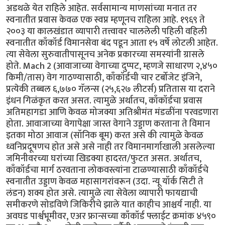
अडथळे येत राहिले आहेत. सर्वसामान्य माणसांच्या मनात तर
स्वनातीत प्रवास केवळ एक स्वप्न म्हणूनच राहिला आहे. १९६९ ते
२००३ या कालखंडात व्यापारी तत्त्वावर चाललेली पहिली वहिली
स्वनातीत काँकॉर्ड विमानसेवा बंद पडून आता १५ वर्षे लोटली आहेत.
त्या सेवेला सुरुवातीपासूनच अनेक प्रकारच्या समस्यांनी ग्रासले
होते. Mach 2 (आवाजाच्या वेगाच्या दुप्पट, म्हणजे साधारण २,४५०
किमी/तास) वेग गाठण्यासाठी, काँकॉर्डची चार टर्बोजेट इंजिने,
प्रत्येकी तब्बल ६,७७० गॅलन्स (२५,६२७ लीटर्स) प्रतितास या दराने
इंधन गिळंकृत करत असत. त्यामुळे अर्थातच, काँकॉर्डचा प्रवास
अतिमहागडा आणि केवळ मोजक्या अतिश्रीमंत मंडळींना परवडणारा
होता. आवाजाच्या वेगापेक्षा जास्त वेगाने उड्डाण करताना ते विमान
इतका मोठा आवाज (सॉनिक बूम) करत असे की त्यामुळे केवळ
ध्वनिप्रदूषणच होत असे असे नाही तर विमानमार्गाखाली असलेल्या
जमिनीवरच्या घरांच्या खिडक्या हादरत/फुटत असत. अर्थातच,
काँकॉर्डचा मार्ग ठरवताना लोकवस्त्यांना टाळण्यासाठी काँकॉर्डचे
स्वनातीत उड्डाण केवळ महासागरांवरून (उदा. न्यू यॉर्क सिटी ते
लंडन) शक्य होत असे. त्यामुळे त्या सेवेला व्यापारी फायद्याची
समीकरणे सोडविणे जिकिरीचे झाले यात काहीच आश्चर्य नाही. या
अवघड पार्श्वभूमीवर, एअर फ्रान्सच्या काँकॉर्ड फ्लाईट क्रमांक ४५९०