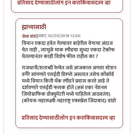
प्रतिसाद देण्यासाठी
लॉग इन करा
किंवा
सदस्य व्हा
ह्याच्यासाठी
बुधवार, 30/05/2018 12:00
जेम्स वांड
In reply to
अप्रतिम !
by
प्रसाद गोडबोले
विमान एकदा हवेत गेल्यावर बाहेरील वेगाचा अंदाज
येत नाही , त्यामुळे माक स्पीडचा सुध्दा एकदा टेकॉफ
घेतल्यानंतर काही विशेष फील राहील का ?
राजधानी/शताब्दी रेल्वेत जसे आजकाल अगला स्टेशन
वगैरे सांगणारे एलईडी डिस्प्ले असतात तसेच काँकॉर्ड
मध्ये विमान किती मॅक स्पीडने प्रवास करते आहे ते
दर्शवणारे एलईडी फलक होते (असं एका नॅशनल
जियोग्राफिक डॉक्युमेंटरी मध्ये पाहिलेलं आठवतंय)
(कोयना-महालक्ष्मी-महाराष्ट्र एक्सप्रेस जिंदाबाद) वांडो
प्रतिसाद देण्यासाठी
लॉग इन करा
किंवा
सदस्य व्हा