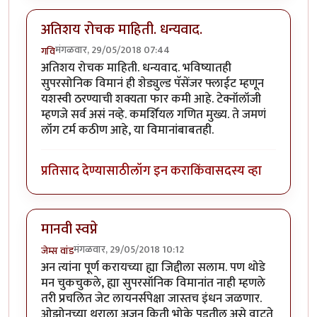
अतिशय रोचक माहिती. धन्यवाद.
मंगळवार, 29/05/2018 07:44
गवि
अतिशय रोचक माहिती. धन्यवाद. भविष्यातही
सुपरसोनिक विमानं ही शेड्युल्ड पॅसेंजर फ्लाईट म्हणून
यशस्वी ठरण्याची शक्यता फार कमी आहे. टेक्नॉलॉजी
म्हणजे सर्व असं नव्हे. कमर्शियल गणित मुख्य. ते जमणं
लॉंग टर्म कठीण आहे, या विमानांबाबतही.
प्रतिसाद देण्यासाठी
लॉग इन करा
किंवा
सदस्य व्हा
मानवी स्वप्ने
मंगळवार, 29/05/2018 10:12
जेम्स वांड
अन त्यांना पूर्ण करायच्या ह्या जिद्दीला सलाम. पण थोडे
मन चुकचुकले, ह्या सुपरसॉनिक विमानांत नाही म्हणले
तरी प्रचलित जेट लायनर्सपेक्षा जास्तच इंधन जळणार.
ओझोनच्या थराला अजून किती भोके पडतील असे वाटते