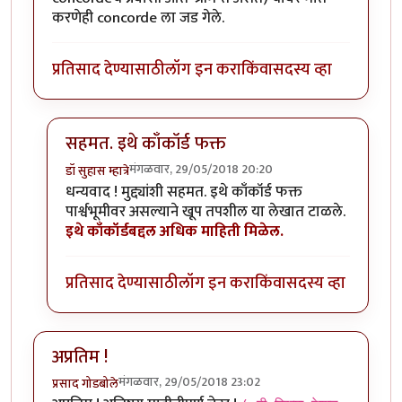
करणेही concorde ला जड गेले.
प्रतिसाद देण्यासाठी
लॉग इन करा
किंवा
सदस्य व्हा
सहमत. इथे काँकॉर्ड फक्त
मंगळवार, 29/05/2018 20:20
डॉ सुहास म्हात्रे
In reply to
(नेहेमीसारखेच) छान लिखाण
by
शेखरमोघे
धन्यवाद ! मुद्द्यांशी सहमत. इथे काँकॉर्ड फक्त
पार्श्वभूमीवर असल्याने खूप तपशील या लेखात टाळले.
इथे काँकॉर्डबद्दल अधिक माहिती मिळेल.
प्रतिसाद देण्यासाठी
लॉग इन करा
किंवा
सदस्य व्हा
अप्रतिम !
मंगळवार, 29/05/2018 23:02
प्रसाद गोडबोले