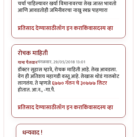
चर्चा पाहिल्यावर खर्या विमानावरचा लेख जास्त भावतो
आणि आवडतोही जमिनीवरचा नाखु स्वप्न पाहणारा
प्रतिसाद देण्यासाठी
लॉग इन करा
किंवा
सदस्य व्हा
रोचक माहिती
मंगळवार, 29/05/2018 13:01
गामा पैलवान
डॉक्टर सुहास म्हात्रे, रोचक माहिती आहे. लेख आवडला.
वेग ही अतिशय महागडी वस्तू आहे. लेखास थोडं गालबोट
लागलंय. ते म्हणजे
६७७० गॅलन चे ३०७७७ लिटर
होतात. आ.न., -गा.पै.
प्रतिसाद देण्यासाठी
लॉग इन करा
किंवा
सदस्य व्हा
धन्यवाद !