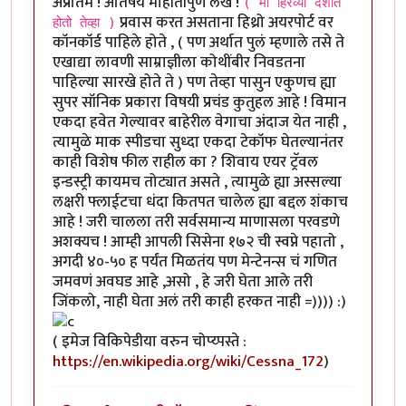
अप्रतिम ! अतिषय माहीतीपुर्ण लेख !
( मी हिरव्या देशात
प्रवास करत असताना हिथ्रो अयरपोर्ट वर
होतो तेव्हा )
कॉनकॉर्ड पाहिले होते , ( पण अर्थात पुलं म्हणाले तसे ते
एखाद्या लावणी साम्राज्ञीला कोथींबीर निवडतना
पाहिल्या सारखे होते ते ) पण तेव्हा पासुन एकुणच ह्या
सुपर सॉनिक प्रकारा विषयी प्रचंड कुतुहल आहे ! विमान
एकदा हवेत गेल्यावर बाहेरील वेगाचा अंदाज येत नाही ,
त्यामुळे माक स्पीडचा सुध्दा एकदा टेकॉफ घेतल्यानंतर
काही विशेष फील राहील का ? शिवाय एयर ट्रॅवल
इन्डस्ट्री कायमच तोट्यात असते , त्यामुळे ह्या अस्सल्या
लक्षरी फ्लाईटचा धंदा कितपत चालेल ह्या बद्दल शंकाच
आहे ! जरी चालला तरी सर्वसमान्य माणासला परवडणे
अशक्यच ! आम्ही आपली सिसेना १७२ ची स्वप्ने पहातो ,
अगदी ४०-५० ह पर्यंत मिळतंय पण मेन्टेनन्स चं गणित
जमवणं अवघड आहे ,असो , हे जरी घेता आले तरी
जिंकलो, नाही घेता अलं तरी काही हरकत नाही =)))) :)
( इमेज विकिपेडीया वरुन चोप्य्पस्ते :
https://en.wikipedia.org/wiki/Cessna_172
)