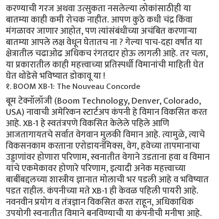
करण्याची गरज अथवा उत्सुकता नसलेल्या लोकांसाठीही या
बातम्या काही कमी रोचक नाहीत. आपण कुठे कधी चंद्र किंवा
मंगळावर जाणार आहोत, पण त्यांसंबंधीच्या अचंबित करणार्‍या
बातम्या आपले लक्ष वेधून घेतातच ना ? गेल्या पाच-दहा वर्षांत या
क्षेत्रातील चढाओढ अधिकच रंगतदार होऊ लागली आहे. तर चला,
या प्रकारातील काही महत्त्वाच्या प्रतिस्पर्धी विमानांची माहिती घेत
घेत थोडेसे भविष्यात डोकावू या !
१. BOOM XB-1: The Nouveau Concorde
बूम टेक्नॉलॉजी (Boom Technology, Denver, Colorado,
USA) नावाची अमेरिकन स्टार्टअप कंपनी हे विमान विकसित करत
आहे. XB-1 हे स्वतंत्रपणे विकसित केलेले पहिले आणि
आजतागायतचे सर्वात वेगवान मुलकी विमान आहे. त्यामुळे, त्याचे
विकसनकाम करताना एरोडायनॅमिक्स, वेग, हवेच्या तापमानाचा
उड्डाणांवर होणारा परिणाम, स्वनातीत वेगाने उडताना हवा व विमान
यांचे एकमेकावर होणारे परिणाम, इत्यादी अनेक महत्त्वाच्या
बाबींबद्दलच्या शास्त्रीय ज्ञानात मोलाची भर पडली आहे व भविष्यात
पडत राहील. कंपनीच्या मते XB-1 ही केवळ पहिली पायरी आहे.
नवनवीन प्रयोग व तंत्रज्ञान विकसित करत राहून, अधिकाधिक
उपयोगी स्वनातीत विमाने बनविण्याची या कंपनीची मनीषा आहे.