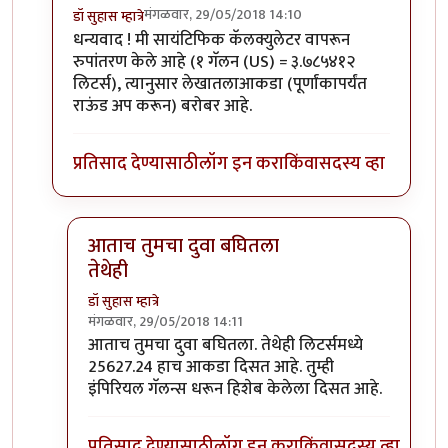
मंगळवार, 29/05/2018 14:10
डॉ सुहास म्हात्रे
In reply to
रोचक माहिती
by
गामा पैलवान
धन्यवाद ! मी सायंटिफिक कॅलक्युलेटर वापरून
रुपांतरण केले आहे (१ गॅलन (US) = ३.७८५४१२
लिटर्स), त्यानुसार लेखातलाआकडा (पूर्णांकापर्यंत
राऊंड अप करून) बरोबर आहे.
प्रतिसाद देण्यासाठी
लॉग इन करा
किंवा
सदस्य व्हा
आताच तुमचा दुवा बघितला
तेथेही
डॉ सुहास म्हात्रे
मंगळवार, 29/05/2018 14:11
In reply to
धन्यवाद !
by
डॉ सुहास म्हात्रे
आताच तुमचा दुवा बघितला. तेथेही लिटर्समध्ये
25627.24 हाच आकडा दिसत आहे. तुम्ही
इंपिरियल गॅलन्स धरून हिशेब केलेला दिसत आहे.
प्रतिसाद देण्यासाठी
लॉग इन करा
किंवा
सदस्य व्हा