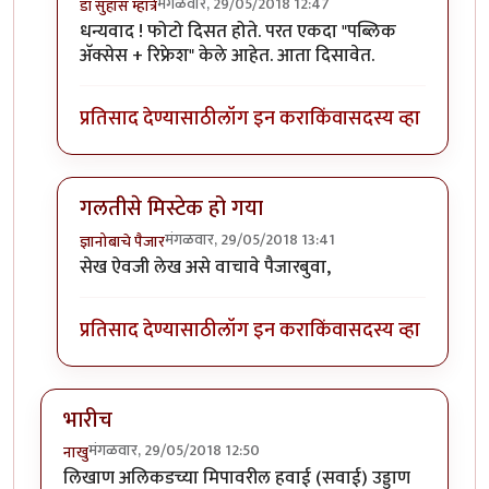
मंगळवार, 29/05/2018 12:47
डॉ सुहास म्हात्रे
In reply to
मस्त..म्हात्रे सरांचे सेख म्हणजे फिस्ट असते
by
ज्ञा
धन्यवाद ! फोटो दिसत होते. परत एकदा "पब्लिक
अ‍ॅक्सेस + रिफ्रेश" केले आहेत. आता दिसावेत.
प्रतिसाद देण्यासाठी
लॉग इन करा
किंवा
सदस्य व्हा
गलतीसे मिस्टेक हो गया
मंगळवार, 29/05/2018 13:41
ज्ञानोबाचे पैजार
In reply to
मस्त..म्हात्रे सरांचे सेख म्हणजे फिस्ट असते
by
ज्ञा
सेख ऐवजी लेख असे वाचावे पैजारबुवा,
प्रतिसाद देण्यासाठी
लॉग इन करा
किंवा
सदस्य व्हा
भारीच
मंगळवार, 29/05/2018 12:50
नाखु
लिखाण अलिकडच्या मिपावरील हवाई (सवाई) उड्डाण