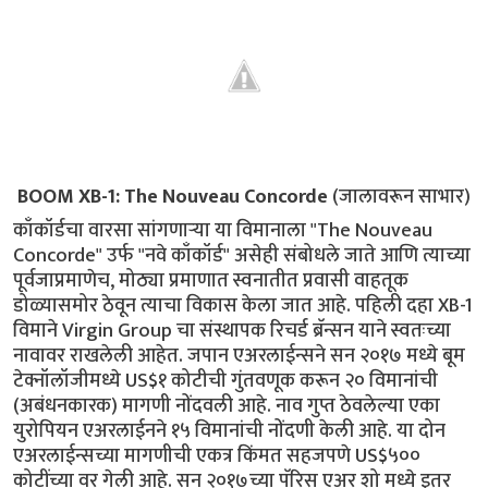
BOOM XB-1: The Nouveau Concorde
(जालावरून साभार)
काँकॉर्डचा वारसा सांगणार्‍या या विमानाला "The Nouveau
Concorde" उर्फ "नवे काँकॉर्ड" असेही संबोधले जाते आणि त्याच्या
पूर्वजाप्रमाणेच, मोठ्या प्रमाणात स्वनातीत प्रवासी वाहतूक
डोळ्यासमोर ठेवून त्याचा विकास केला जात आहे. पहिली दहा XB-1
विमाने Virgin Group चा संस्थापक रिचर्ड ब्रॅन्सन याने स्वतःच्या
नावावर राखलेली आहेत. जपान एअरलाईन्सने सन २०१७ मध्ये बूम
टेक्नॉलॉजीमध्ये US$१ कोटीची गुंतवणूक करून २० विमानांची
(अबंधनकारक) मागणी नोंदवली आहे. नाव गुप्त ठेवलेल्या एका
युरोपियन एअरलाईनने १५ विमानांची नोंदणी केली आहे. या दोन
एअरलाईन्सच्या मागणीची एकत्र किंमत सहजपणे US$५००
कोटींच्या वर गेली आहे. सन २०१७च्या पॅरिस एअर शो मध्ये इतर