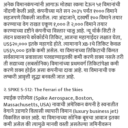
अनेक विमानकंपन्यांनी आगाऊ मोठ्या रकमा देऊन ५१ विमानांची
नोंदणी केली आहे. कंपनीच्या मते सन २०३५ पर्यंत १००० विमाने
सहजपणे विकली जातील. त्या अंदाजाने, दरवर्षी १०० विमाने तयार
करण्याचा वेग राखत एकूण १,००० ते २,००० विमाने तयार
करण्याच्या दृष्टीने कंपनीचा विस्तार चालू आहे. न्यू यॉर्क सिटी ते
लंडन प्रवासाचे काँकॉर्डचे तिकिट, आजचा महागाईदर लक्षात घेता,
US$२०,००० इतके महागडे होते. त्यामानाने XB-1चे तिकिट केवळ
US$५,००० इतके कमी असेल. या विमानाच्या तिकिटाची किंमत
सर्वसामान्य प्रवाशाला परवडण्याइतकी कमी करणे शक्य नसले तरी
ती सद्याच्या (सबसॉनिक) विमानांच्या प्रथमवर्ग तिकिटांपेक्षा कमी
करणे शक्य होईल असा कंपनीचा दावा आहे. या विमानाची एक
लष्करी आवृत्ती सुद्धा बनवली जात आहे.
२. SPIKE S-512: The Ferrari of the Skies
स्पाईक एरोस्पेस (Spike Aerospace, Boston,
Massachusetts, USA) नावाची अमेरिकन कंपनी हे स्वनातीत
वेगाने उडणारे विलासी व्यापारी विमान (luxury business jet)
विकसित करत आहे. या विमानाच्या सॉनिक बूमचा आवाज इतका
कमी असेल की त्यामुळे मानवी वस्ती असलेल्या जमिनीवरून