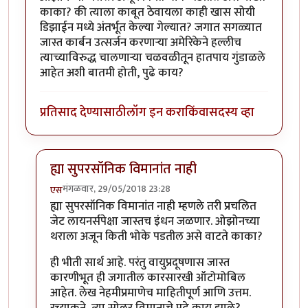
काका? की त्याला काबूत ठेवायला काही खास सोयी
डिझाईन मध्ये अंतर्भूत केल्या गेल्यात? जगात सगळ्यात
जास्त कार्बन उत्सर्जन करणाऱ्या अमेरिकेने हल्लीच
त्याच्याविरुद्ध चालणाऱ्या चळवळीतून हातपाय गुंडाळले
आहेत अशी बातमी होती, पुढे काय?
प्रतिसाद देण्यासाठी
लॉग इन करा
किंवा
सदस्य व्हा
ह्या सुपरसॉनिक विमानांत नाही
मंगळवार, 29/05/2018 23:28
एस
In reply to
मानवी स्वप्ने
by
जेम्स वांड
ह्या सुपरसॉनिक विमानांत नाही म्हणले तरी प्रचलित
जेट लायनर्सपेक्षा जास्तच इंधन जळणार. ओझोनच्या
थराला अजून किती भोके पडतील असे वाटते काका?
ही भीती सार्थ आहे. परंतु वायुप्रदूषणास जास्त
कारणीभूत ही जगातील कारसारखी ऑटोमोबिल
आहेत. लेख नेहमीप्रमाणेच माहितीपूर्ण आणि उत्तम.
रच्याकने, त्या सोलर विमानाचे पुढे काय झाले?