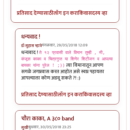
प्रतिसाद देण्यासाठी
लॉग इन करा
किंवा
सदस्य व्हा
धन्यवाद !
मंगळवार, 29/05/2018 12:09
डॉ सुहास म्हात्रे
In reply to
आभार ..
by
चौकटराजा
धन्यवाद !
ते १२ प्रवासी वाले विमान तुम्ही , मी,
कंजूस काका व चित्रगुप्त या शिणेर शिटीजन व आपल्या
त्या विमानातून आपण
बायका यांना पुरेल ! ;))
सगळे जगप्रवास करत आहोत असे स्वप्न पहायला
आपल्याला कोण अडवू शकते ?! :)
प्रतिसाद देण्यासाठी
लॉग इन करा
किंवा
सदस्य व्हा
चौरा काका, A ३८० band
बुधवार, 30/05/2018 23:25
सुखी