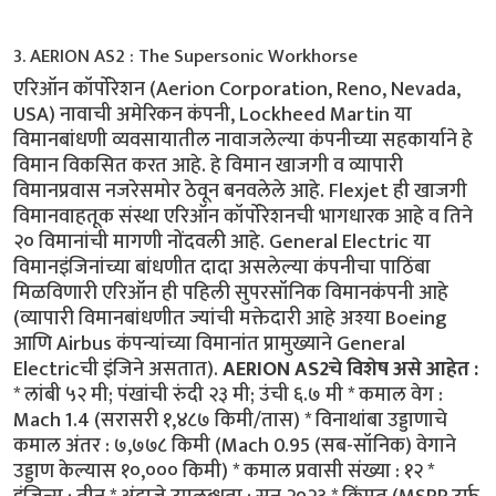
3. AERION AS2 : The Supersonic Workhorse
एरिऑन कॉर्पोरेशन (Aerion Corporation, Reno, Nevada,
USA) नावाची अमेरिकन कंपनी, Lockheed Martin या
विमानबांधणी व्यवसायातील नावाजलेल्या कंपनीच्या सहकार्याने हे
विमान विकसित करत आहे. हे विमान खाजगी व व्यापारी
विमानप्रवास नजरेसमोर ठेवून बनवलेले आहे. Flexjet ही खाजगी
विमानवाहतूक संस्था एरिऑन कॉर्पोरेशनची भागधारक आहे व तिने
२० विमानांची मागणी नोंदवली आहे. General Electric या
विमानइंजिनांच्या बांधणीत दादा असलेल्या कंपनीचा पाठिंबा
मिळविणारी एरिऑन ही पहिली सुपरसॉनिक विमानकंपनी आहे
(व्यापारी विमानबांधणीत ज्यांची मक्तेदारी आहे अश्या Boeing
आणि Airbus कंपन्यांच्या विमानांत प्रामुख्याने General
Electricची इंजिने असतात).
AERION AS2चे विशेष असे आहेत :
* लांबी ५२ मी; पंखांची रुंदी २३ मी; उंची ६.७ मी * कमाल वेग :
Mach 1.4 (सरासरी १,४८७ किमी/तास) * विनाथांबा उड्डाणाचे
कमाल अंतर : ७,७७८ किमी (Mach 0.95 (सब-सॉनिक) वेगाने
उड्डाण केल्यास १०,००० किमी) * कमाल प्रवासी संख्या : १२ *