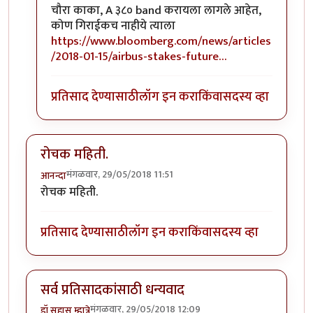
In reply to
आभार ..
by
चौकटराजा
चौरा काका, A ३८० band करायला लागले आहेत,
कोण गिराईकच नाहीये त्याला
https://www.bloomberg.com/news/articles
/2018-01-15/airbus-stakes-future…
प्रतिसाद देण्यासाठी
लॉग इन करा
किंवा
सदस्य व्हा
रोचक महिती.
मंगळवार, 29/05/2018 11:51
आनन्दा
रोचक महिती.
प्रतिसाद देण्यासाठी
लॉग इन करा
किंवा
सदस्य व्हा
सर्व प्रतिसादकांसाठी धन्यवाद
मंगळवार, 29/05/2018 12:09
डॉ सुहास म्हात्रे