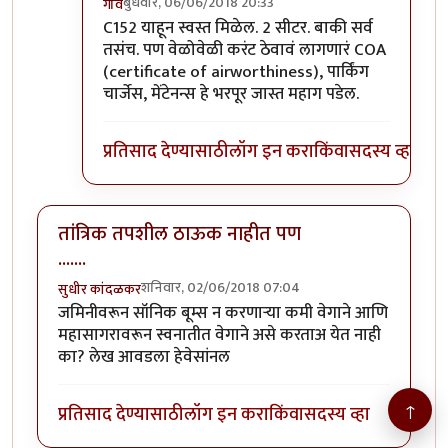
बुधवार, 06/06/2018 20:33
गवि
In reply to
हो. नवीन 172S ह्या मॉडेल
by
प्रसाद गोडबोले
C152 याहून स्वस्त मिळेल. 2 सीटर. बाकी सर्व
तसंच. पण वेळोवेळी करंट ठेवावं लागणारं COA
(certificate of airworthiness), पार्किंग
चार्जेस, मेंटेनन्स हे भरपूर जास्त महाग पडेल.
प्रतिसाद देण्यासाठी
लॉग इन करा
किंवा
सदस्य व्हा
तांत्रिक तपशील ठाऊक नाहीत पण
.......
शनिवार, 02/06/2018 07:04
सुधीर कांदळकर
जमिनीवरून सॉनिक बूम्स न करणार्‍या कमी वेगाने आणि
महासागरावरून स्वनातीत वेगाने असे करताअ येत नाही
का? लेख आवडला हेवेसांनल
↑
प्रतिसाद देण्यासाठी
लॉग इन करा
किंवा
सदस्य व्हा