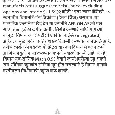
इंजिन्स : तीन * अंदाजे उपलब्धता : सन २०२३ * किंमत (MSRP उर्फ
manufacturer's suggested retail price; excluding
options and interior) : US$१२ कोटी * इतर खास वैशिष्ट्ये -->
स्वनातीत विमानांचे पंख त्रिकोणी (डेल्टा विंग्ज) असतात. या
पारंपरिक कल्पनेला छेद देत या कंपनीने AERION AS2चे पंख
सडपातळ, हवेला कमीत कमी प्रतिरोध करणारे आणि मागच्या
बाजूला विमानाच्या शेपटीशी एकत्रित केलेले (integrated)
आहेत. यामुळे, हवेचा प्रतिरोध ७०% कमी करण्यात यश आले आहे.
तसेच कार्बन फायबर कांपोझिट्स वापरून विमानाचे वजन कमी
आणि मजबुती जास्त करण्यात कंपनी यशस्वी झाली आहे. --> हे
विमान सब-सॉनिक Mach 0.95 वेगाने कार्यक्षमरीत्या उडू शकते.
सब-सॉनिक उड्डाणांत सॉनिक बूम होत नसल्याने हे विमान मानवी
वस्तीवरून निर्धोकपणे उड्डाण करू शकते.