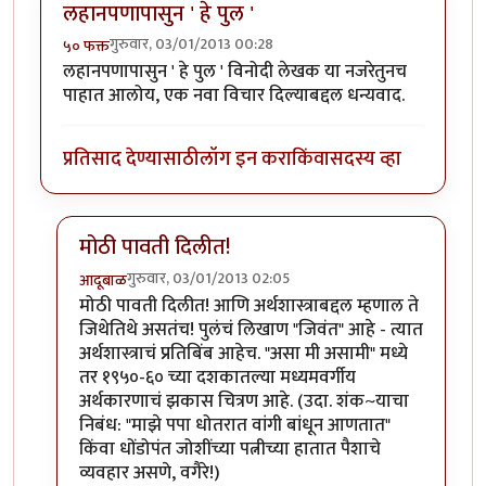
लहानपणापासुन ' हे पुल '
गुरुवार, 03/01/2013 00:28
५० फक्त
लहानपणापासुन ' हे पुल ' विनोदी लेखक या नजरेतुनच
पाहात आलोय, एक नवा विचार दिल्याबद्दल धन्यवाद.
प्रतिसाद देण्यासाठी
लॉग इन करा
किंवा
सदस्य व्हा
मोठी पावती दिलीत!
गुरुवार, 03/01/2013 02:05
आदूबाळ
In reply to
लहानपणापासुन ' हे पुल '
by
५० फक्त
मोठी पावती दिलीत! आणि अर्थशास्त्राबद्दल म्हणाल ते
जिथेतिथे असतंच! पुलंचं लिखाण "जिवंत" आहे - त्यात
अर्थशास्त्राचं प्रतिबिंब आहेच. "असा मी असामी" मध्ये
तर १९५०-६० च्या दशकातल्या मध्यमवर्गीय
अर्थकारणाचं झकास चित्रण आहे. (उदा. शंक~याचा
निबंध: "माझे पपा धोतरात वांगी बांधून आणतात"
किंवा धोंडोपंत जोशींच्या पत्नीच्या हातात पैशाचे
व्यवहार असणे, वगैरे!)