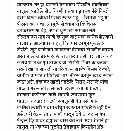
घालतात. तर हा यशस्वी मेसवाला गिरणीत चक्कीच्या
बाजूला पडलेले पीठ गिरणीवाल्याकडून २५ पैसे किलो
दराने घेऊन त्याची मिसळ स्वस्त गहू + रेशनचा गहू या
पीठात करायचा. त्यामुळे पोळ्यांमध्ये किंचितसा
काळसरपणा येई, पण ते कुणाला समजत नसे.
सॅलडबाबत मात्र त्याचे कौतुक करायला लागेल.शेतकरी
बाजारात आल्यावर वाहतुकीत मार लागून फुटलेले
टोमॅटो, जून झालेल्या काकड्या वेगळ्या टोपलीत काढत.
असा माल हा इसम स्वस्तात उचलत असे. घरी आल्यावर
खराब भाग कापून टाकायचा. टोमॅटो-निबर काकड्या-
गुरांनी खाण्यासारखी गाजरे-वरुन सडके दिसणारे कांदे
यातील चांगला राहिलेला भाग नीटस कापून त्याचे सॅलड
करत असे. डंकावर खाली पडलेले तिखट-मसाले यांचा
गाळ वापरुन त्यात अक्ख्या लसणाच्या पाकळ्या,
वाळका कडीपत्ता घाले. कारळे-जवसाचा कूट
घातल्यावर अशी चटणी समजूनही येत नसे. एका
डेअरीवाल्याशी संधान बांधून स्वस्तात आंबलेले दही घेत
असे. घरी येऊन त्यात पाणी घालून ठेवे. आंबट साका
फेकून दिल्यावर दह्याला वास येत नसे. अशा रीतीने हा
माणूस स्पर्धकांच्या तुलनेत तेवढ्याच किंमतीत अ‍ॅड-