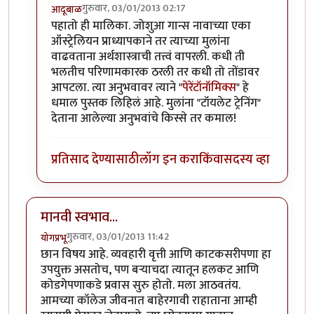
गुरुवार, 03/01/2013 02:17
आदूबाळ
In reply to
या वरून आठवले...
by
विकास
पहातो ही मालिका. जोशुआ गान्स नावाच्या एका
ऑस्ट्रेलियन प्राध्यापकाने तर त्याच्या मुलांना
वाढवताना अर्थशास्त्राची तत्त्वं वापरली. कधी ती
भलतीच परिणामकारक ठरली तर कधी तो तोंडावर
आपटला. त्या अनुभवावर त्याने "
पेरेंटॉनॉमिक्स
" हे
धमाल पुस्तक लिहिलं आहे. मुलांना "टॉयलेट ट्रेनिंग"
देताना आलेल्या अनुभवांचे किस्से तर कमाल!
प्रतिसाद देण्यासाठी
लॉग इन करा
किंवा
सदस्य व्हा
मानवी स्वभाव...
गुरुवार, 03/01/2013 11:42
योगप्रभू
छान विषय आहे. व्यवहारी वृत्ती आणि काटकसरीपणा हा
उपयुक्त असतोच, पण बर्‍याचदा त्यातून हलकट आणि
कोडगेपणाकडे प्रवास सुरु होतो. मला आठवतंय.
आमच्या कॉलेज जीवनात बाहेरगावी राहाताना आम्ही