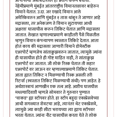
आपापल्या जबाबदारीवर हा प्रयोग करुन बघावा.
नेहेमीप्रमाणे मुंबईत आंतरराष्ट्रीय विमानतळावर बाहेरुन
विमाने येतात. उ.दा. जर एखादे विमान आले
अमेरिकेवरुन आणि मुंबईत १ तास थांबुन ते जाणार आहे
मद्रासला, तर अनेकजण ते विमान सुटायच्या आधी
अक्षरशः घासाघीस करुन तिकिट घेतात आणि मद्रासला
जातात. लेखात म्हणाल्याप्रमाणे काहीतरी पैसे मिळतील
म्हणुन विमान कंपन्यापण स्वस्तात तिकिटे देतात. आता
होतं काय की मद्रासला जाणारी विमाने डोमेस्टीक
एअरपोर्ट म्हणजेच सांताक्रुझवरुन जातात, त्यामुळे ज्यांना
ही घासाघीस होते ही गोष्ट माहित नाही, ते सांताक्रुझ
एअरपोर्ट वर जातात. जी लोकं रिस्क घेतात ती सहार
एअरपोर्ट वर जाऊन वर म्हणाल्याप्रमाणे तिकिट घेतात.
आता ह्यात तिकिट न मिळण्याची रिस्क असली तरी
रिटर्न्स (स्वस्तात तिकिट मिळण्याची संधी) पण आहेत. हे
अर्थशास्त्राचं आणखीन एक तत्व आहे. अशीच घासघीस
मधल्यादिवशी म्हणजे सोमवार ते गुरुवार पुण्यात
"वाकड" ह्या स्टॉपवर होते. हा स्टॉप बहुदा एक्स्प्रेसवेच्या
आधी सगळ्यात शेवटचा आहे, त्यानंतर थेट एक्स्प्रेसवे,
त्यामुळे ज्या काही सीटा भरायच्या त्या ह्याच स्टॉपवर
भरता येतात. ज्यांना नीट घासाघीस करता येते ते लोकं