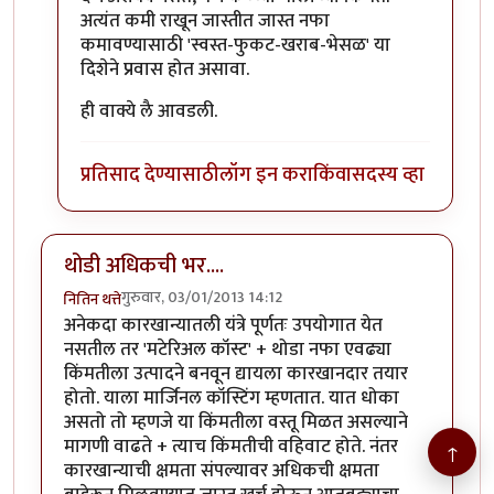
अत्यंत कमी राखून जास्तीत जास्त नफा
कमावण्यासाठी 'स्वस्त-फुकट-खराब-भेसळ' या
दिशेने प्रवास होत असावा.
ही वाक्ये लै आवडली.
प्रतिसाद देण्यासाठी
लॉग इन करा
किंवा
सदस्य व्हा
थोडी अधिकची भर....
गुरुवार, 03/01/2013 14:12
नितिन थत्ते
अनेकदा कारखान्यातली यंत्रे पूर्णतः उपयोगात येत
नसतील तर 'मटेरिअल कॉस्ट' + थोडा नफा एवढ्या
किंमतीला उत्पादने बनवून द्यायला कारखानदार तयार
होतो. याला मार्जिनल कॉस्टिंग म्हणतात. यात धोका
असतो तो म्हणजे या किंमतीला वस्तू मिळत असल्याने
मागणी वाढते + त्याच किंमतीची वहिवाट होते. नंतर
↑
कारखान्याची क्षमता संपल्यावर अधिकची क्षमता