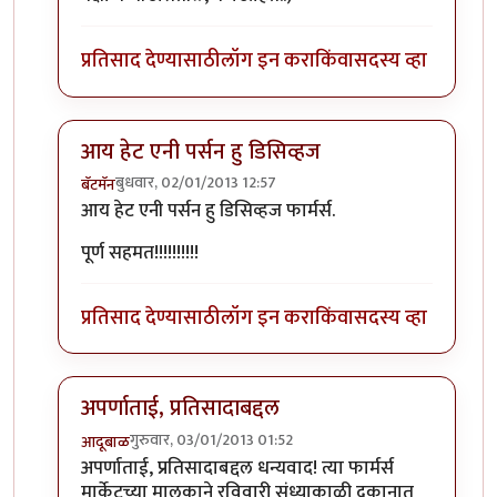
प्रतिसाद देण्यासाठी
लॉग इन करा
किंवा
सदस्य व्हा
आय हेट एनी पर्सन हु डिसिव्हज
बुधवार, 02/01/2013 12:57
बॅटमॅन
In reply to
आदुबाळ लेख अगदी फर्मास. पण मग
by
स्पंदना
आय हेट एनी पर्सन हु डिसिव्हज फार्मर्स.
पूर्ण सहमत!!!!!!!!!!
प्रतिसाद देण्यासाठी
लॉग इन करा
किंवा
सदस्य व्हा
अपर्णाताई, प्रतिसादाबद्दल
गुरुवार, 03/01/2013 01:52
आदूबाळ
In reply to
आदुबाळ लेख अगदी फर्मास. पण मग
by
स्पंदना
अपर्णाताई, प्रतिसादाबद्दल धन्यवाद! त्या फार्मर्स
मार्केटच्या मालकाने रविवारी संध्याकाळी दुकानात