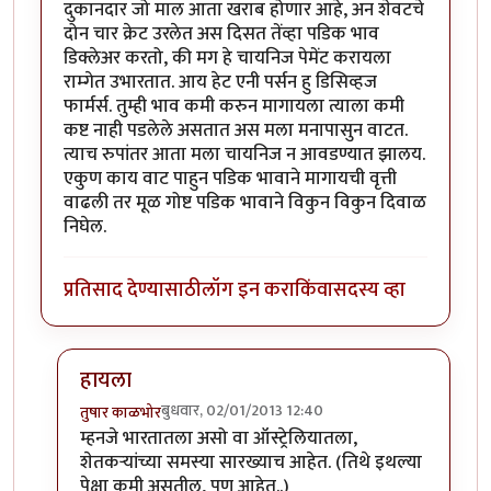
दुकानदार जो माल आता खराब होणार आहे, अन शेवटचे
दोन चार क्रेट उरलेत अस दिसत तेंव्हा पडिक भाव
डिक्लेअर करतो, की मग हे चायनिज पेमेंट करायला
राम्गेत उभारतात. आय हेट एनी पर्सन हु डिसिव्हज
फार्मर्स. तुम्ही भाव कमी करुन मागायला त्याला कमी
कष्ट नाही पडलेले असतात अस मला मनापासुन वाटत.
त्याच रुपांतर आता मला चायनिज न आवडण्यात झालय.
एकुण काय वाट पाहुन पडिक भावाने मागायची वृत्ती
वाढली तर मूळ गोष्ट पडिक भावाने विकुन विकुन दिवाळ
निघेल.
प्रतिसाद देण्यासाठी
लॉग इन करा
किंवा
सदस्य व्हा
हायला
बुधवार, 02/01/2013 12:40
तुषार काळभोर
In reply to
आदुबाळ लेख अगदी फर्मास. पण मग
by
स्पंदना
म्हनजे भारतातला असो वा ऑस्ट्रेलियातला,
शेतकर्‍यांच्या समस्या सारख्याच आहेत. (तिथे इथल्या
पेक्षा कमी असतील, पण आहेत..)