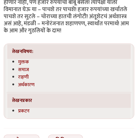
होणार नाही, पण हजार रुपयांचा बांबू बसेल! त्यापेक्षा याला
विमानात घेऊ या – पाचशे तर पाचशे! हजार रुपयांच्या खर्चातले
पाचशे तर सुटले – चोराच्या हातची लंगोटी! अंतूशेटचं अर्थशास्त्र
असं आहे, मंडळी – मनोरंजनात शहाणपण, स्वार्थात परमार्थ! आम
के आम और गुठलियों के दाम!
लेखनविषय:
मुक्तक
समाज
राहणी
अर्थकारण
लेखनप्रकार
प्रकटन