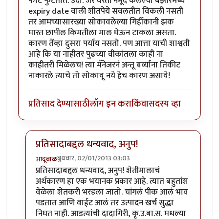
फाटे फुटतात. उदा. जर वरती नमूद केलेल्या बझारमध्ये
expiry date वाली शीतपेये सवलतीत विकली नसती
तर आमच्यासारख्या सोकावलेल्या गिर्हीकानी झक
मारत छापील किमतीला माल घेऊन टाकला असता.
कारण तेंव्हा दुसरा पर्याय नसतो. पण आत्ता याची शाश्वती
आहे कि या नाहीतर पुढच्या वीकांतला काही ना
काहीतरी मिळेलच! त्या मॅनेजरनं अन्तू बर्व्याना तिकीट
नाकारले त्याचे तो सोकावू नये हेच कारण असावे!
प्रतिसाद देण्यासाठी
लॉग इन करा
किंवा
सदस्य व्हा
प्रतिसादाबद्दल धन्यवाद, अनुप!
बुधवार, 02/01/2013 03:03
आदूबाळ
In reply to
कोल्हापूरच्या मार्केट
by
अनुप कुलकर्णी
प्रतिसादाबद्दल धन्यवाद, अनुप! शेतीमालाचं
अर्थकारण हा एक भयानक प्रकार आहे. त्यात बहुतांश
वेळेला शेतकरी भरडला जातो. चांगलं पीक आलं भाव
पडतात आणि वाईट आलं तर उत्पादन खर्च सुद्धा
निघत नाही. आडत्यांची दादागिरी, कृ.उ.बा.स. मधल्या