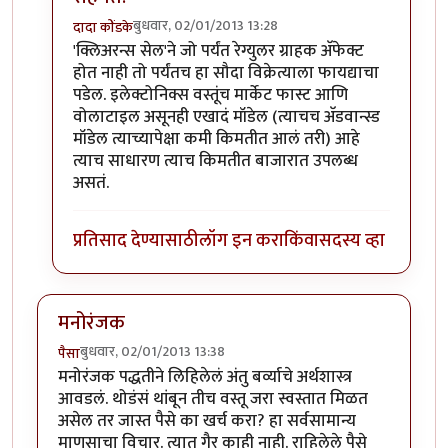
बुधवार, 02/01/2013 13:28
दादा कोंडके
In reply to
शेवटाला स्वस्त देण्याची
by
गवि
'क्लिअरन्स सेल'ने जो पर्यंत रेग्युलर ग्राहक अ‍ॅफेक्ट
होत नाही तो पर्यंतच हा सौदा विक्रेत्याला फायद्याचा
पडेल. इलेक्टोनिक्स वस्तूंच मार्केट फास्ट आणि
वोलाटाइल असूनही एखादं मॉडेल (त्याचच अ‍ॅडवान्स्ड
मॉडेल त्याच्यापेक्षा कमी किमतीत आलं तरी) आहे
त्याच साधारण त्याच किमतीत बाजारात उपलब्ध
असतं.
प्रतिसाद देण्यासाठी
लॉग इन करा
किंवा
सदस्य व्हा
मनोरंजक
बुधवार, 02/01/2013 13:38
पैसा
मनोरंजक पद्धतीने लिहिलेलं अंतु बर्व्याचे अर्थशास्त्र
आवडलं. थोडंसं थांबून तीच वस्तू जरा स्वस्तात मिळत
असेल तर जास्त पैसे का खर्च करा? हा सर्वसामान्य
माणसाचा विचार. त्यात गैर काही नाही. राहिलेले पैसे