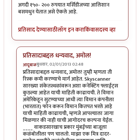
अगदी १५०- २०० रुपयात मर्सिडीजच्या आलिशान
बसमधुन येतात असे ऐकले आहे.
प्रतिसाद देण्यासाठी
लॉग इन करा
किंवा
सदस्य व्हा
प्रतिसादाबद्दल धन्यवाद, अमोल!
बुधवार, 02/01/2013 02:48
आदूबाळ
In reply to
मजा आली.
by
अमोल खरे
प्रतिसादाबद्दल धन्यवाद, अमोल! तुम्ही म्हणता ती
रिस्क कमी करण्याचे मार्ग आहेत. Skyscanner
सारख्या संकेतस्थळांवरून अशा कनेक्टिंग फ्लाईट्स
कुठल्या आहेत याची माहिती काढायची. ते विमान
अमेरिकेहून सुटण्याच्या आधी त्या विमान कंपनीला
(भारतात) फोन करून विमान कितपत भरले आहे
याची माहिती काढायची, म्हणजे आपल्याला जागा
मिळणार की नाही याची आगोदरच कल्पना येईल.
____ वाकडसारखाच प्रकार मुंबईच्या बाजूला
कळंबोलीला पण चालतो. माझा एक मित्र दादर-