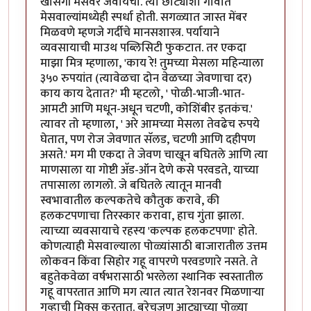
खासगी मेसवर जेवायचो. त्या छोट्याशा गावात
मेसवाल्यांमध्येही स्पर्धा होती. सगळ्यात जास्त मेंबर
मिळवणे म्हणजे गर्दीचे मानसशास्त्र. पर्यायाने
व्यवसायाची माउथ पब्लिसिटी फुकटात. तर एकदा
माझा मित्र म्हणाला, 'काय रे! तुमच्या मेसला महिन्याला
३५० रुपयांत (त्यावेळचा दोन वेळच्या जेवणाचा दर)
काय काय देतात?' मी म्हटलो, ' पोळी-भाजी-भात-
आमटी आणि मधून-अधून चटणी, कोशिंबीर इतकंच.'
त्यावर तो म्हणाला, ' अरे आमच्या मेसला तेवढेच रुपये
घेतात, पण रोज जेवणात सॅलड, चटणी आणि दहीपण
असते.' मग मी एकदा ते जेवण चाखून बघितले आणि त्या
माणसाला या गोष्टी अ‍ॅड-ऑन देणे कसे परवडते, याच्या
तपासाला लागलो. जे बघितले त्यातून मानवी
स्वभावातील कल्पकतेचे कौतुक करावे, की
हलकटपणाचा तिरस्कार करावा, हाच गुंता झाला.
त्याच्या व्यवसायाचे रहस्य 'कल्पक हलकटपणा' होते.
कोणत्याही मेसवाल्याला पोळ्यांसाठी बाजारातील उत्तम
लोकवन किंवा सिहोर गहू वापरणे परवडणारे नसते. ते
बहुतेकवेळा वर्षभरासाठी भरलेला स्थानिक स्वस्तातील
गहू वापरतात आणि मग त्यात त्यात रेशनवर मिळणार्‍या
गव्हाची मिक्स करतात. बरेचजण आट्याच्या पोळ्या