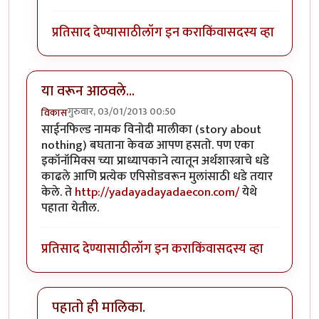
प्रतिसाद देण्यासाठी
लॉग इन करा
किंवा
सदस्य व्हा
या वरून आठवले...
गुरुवार, 03/01/2013 00:50
विकास
साईनफिल्ड नामक विनोदी मालीका (story about
nothing) बघताना केवळ आपण हसतो. पण एका
इकॉनॉमिक्स च्या प्राध्यापकाने त्यातून अर्थशास्त्राचे धडे
काढले आणि प्रत्येक एपिसोडवरून मुलांसाठी धडे तयार
केले. ते
http://yadayadayadaecon.com/
येथे
पहाता येतील.
प्रतिसाद देण्यासाठी
लॉग इन करा
किंवा
सदस्य व्हा
पहातो ही मालिका.