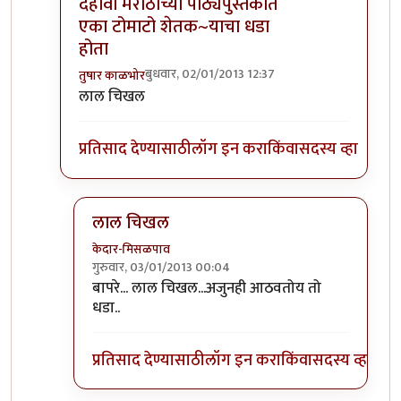
दहावी मराठीच्या पाठ्यपुस्तकात
एका टोमाटो शेतक~याचा धडा
होता
बुधवार, 02/01/2013 12:37
तुषार काळभोर
In reply to
प्रतिसादाबद्दल धन्यवाद, अनुप!
by
आदूबाळ
लाल चिखल
प्रतिसाद देण्यासाठी
लॉग इन करा
किंवा
सदस्य व्हा
लाल चिखल
केदार-मिसळपाव
गुरुवार, 03/01/2013 00:04
In reply to
दहावी मराठीच्या पाठ्यपुस्तकात एका टोमा
बापरे... लाल चिखल...अजुनही आठवतोय तो
धडा..
प्रतिसाद देण्यासाठी
लॉग इन करा
किंवा
सदस्य व्हा