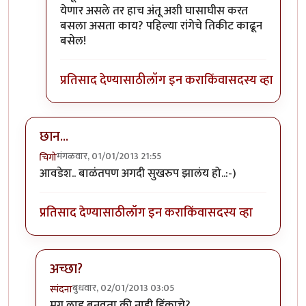
येणार असले तर हाच अंतू अशी घासाघीस करत
बसला असता काय? पहिल्या रांगेचे तिकीट काढून
बसेल!
प्रतिसाद देण्यासाठी
लॉग इन करा
किंवा
सदस्य व्हा
छान...
मंगळवार, 01/01/2013 21:55
चिगो
आवडेश.. बाळंतपण अगदी सुखरुप झालंय हो..:-)
प्रतिसाद देण्यासाठी
लॉग इन करा
किंवा
सदस्य व्हा
अच्छा?
बुधवार, 02/01/2013 03:05
स्पंदना
In reply to
छान...
by
चिगो
मग लाडु बनवता की नाही डिंकाचे?