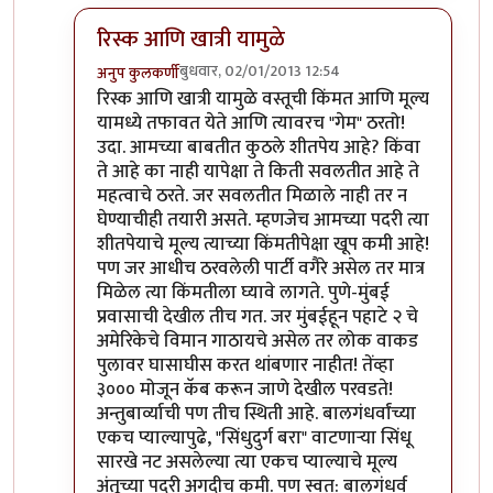
रिस्क आणि खात्री यामुळे
बुधवार, 02/01/2013 12:54
अनुप कुलकर्णी
In reply to
प्रतिसादाबद्दल धन्यवाद, अनुप!
by
आदूबाळ
रिस्क आणि खात्री यामुळे वस्तूची किंमत आणि मूल्य
यामध्ये तफावत येते आणि त्यावरच "गेम" ठरतो!
उदा. आमच्या बाबतीत कुठले शीतपेय आहे? किंवा
ते आहे का नाही यापेक्षा ते किती सवलतीत आहे ते
महत्वाचे ठरते. जर सवलतीत मिळाले नाही तर न
घेण्याचीही तयारी असते. म्हणजेच आमच्या पदरी त्या
शीतपेयाचे मूल्य त्याच्या किंमतीपेक्षा खूप कमी आहे!
पण जर आधीच ठरवलेली पार्टी वगैरे असेल तर मात्र
मिळेल त्या किंमतीला घ्यावे लागते. पुणे-मुंबई
प्रवासाची देखील तीच गत. जर मुंबईहून पहाटे २ चे
अमेरिकेचे विमान गाठायचे असेल तर लोक वाकड
पुलावर घासाघीस करत थांबणार नाहीत! तेंव्हा
३००० मोजून कॅब करून जाणे देखील परवडते!
अन्तुबार्व्याची पण तीच स्थिती आहे. बालगंधर्वांच्या
एकच प्याल्यापुढे, "सिंधुदुर्ग बरा" वाटणाऱ्या सिंधू
सारखे नट असलेल्या त्या एकच प्याल्याचे मूल्य
अंतूच्या पदरी अगदीच कमी. पण स्वत: बालगंधर्व