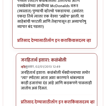
पनवेल एसटीने कळंबोलीला उतरायचा आणि
एक्स्प्रेसवेच्या आधीच्या McDonalds वरून
(स्वस्तात) पुण्याची व्होल्वो पकडायचा. (अवांतर:
एकदा तिथे त्याला एक वेश्या "अप्रोच" झाली. या
साहेबांची फाटली आणि तेव्हापासून हा अव्यापारेषु
व्यापार बंद पडला!)
प्रतिसाद देण्यासाठी
लॉग इन करा
किंवा
सदस्य व्हा
जनहितार्थ इशारा: कळंबोली
बुधवार, 02/01/2013 12:49
गवि
In reply to
प्रतिसादाबद्दल धन्यवाद, अमोल!
by
आदूबाळ
जनहितार्थ इशारा: कळंबोली मॅक्डोनल्डच्या समोर
"त्या" स्पॉटला आता अशा कारणाने थांबल्यास
काही हजारांचा दंड आहे आणि कडकपणे पाळलाही
जातोय असं दिसतं.
प्रतिसाद देण्यासाठी
लॉग इन करा
किंवा
सदस्य व्हा