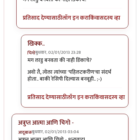
प्रतिसाद देण्यासाठी
लॉग इन करा
किंवा
सदस्य व्हा
खिक्क..
बुधवार, 02/01/2013 23:28
चिगो
In reply to
अच्छा?
by
स्पंदना
मग लाडु बनवता की नाही डिंकाचे?
अवो तै, त्येला त्यांच्या 'पहिलटकरीण'चा संदर्भ
होता.. बाकी रेसिपी दिल्यास बनवूही.. ;-)
प्रतिसाद देण्यासाठी
लॉग इन करा
किंवा
सदस्य व्हा
अत्रुप्त आत्मा आणि चिगो -
बुधवार, 02/01/2013 03:04
आदूबाळ
अत्रुप्त आत्मा आणि चिगो - धन्यवाद!