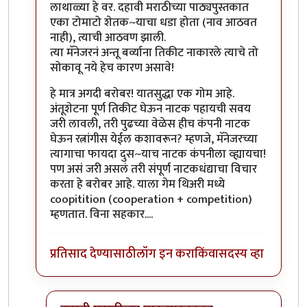
लाथाळ्या हे वर. दहावी मराठीच्या पाठ्यपुस्तकात
एका टोमाटो शेतक~याचा धडा होता (नाव आठवत
नाही), त्याची आठवण झाली.
त्या मॅनेजरनं अन्तू बर्व्याना तिकीट नाकारले त्याचे तो
सोकावू नये हेच कारण असावे!
हे मात्र अगदी बरोबर! यातसुद्धा एक गोम आहे.
अंतूशेटना पूर्ण तिकीट घेऊन नाटक पहायची सवय
जरी लावली, तरी पुढच्या वेळेस हीच कंपनी नाटक
घेऊन रत्नांगीस येईल कशावरून? म्हणजे, मॅनेजरच्या
त्यागाचा फायदा दुस~याच नाटक कंपनीला व्ह्यायचा!
पण असं जरी असलं तरी संपूर्ण नाटकधंद्याचा विचार
करता हे बरोबर आहे. याला गेम थिअरी मध्ये
coopitition (cooperation + competition)
म्हणतात. विना सहकार....
प्रतिसाद देण्यासाठी
लॉग इन करा
किंवा
सदस्य व्हा