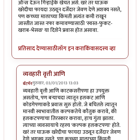
ऑन्स देऊन गिर्‍हाईके खेचत असे. खरं तर घाऊक
खरेदीचा फायदा उठवून दर्जेदार जेवण देणे अशक्य नसते,
पण कच्च्या मालाच्या किंमती अत्यंत कमी राखून
जास्तीत जास्त नफा कमावण्यासाठी 'स्वस्त-फुकट-
खराब-भेसळ' या दिशेने प्रवास होत असावा.
प्रतिसाद देण्यासाठी
लॉग इन करा
किंवा
सदस्य व्हा
व्यवहारी वृत्ती आणि
गुरुवार, 03/01/2013 13:03
बॅटमॅन
In reply to
मानवी स्वभाव...
by
योगप्रभू
व्यवहारी वृत्ती आणि काटकसरीपणा हा उपयुक्त
असतोच, पण बर्‍याचदा त्यातून हलकट आणि
कोडगेपणाकडे प्रवास सुरु होतो. जे बघितले त्यातून
मानवी स्वभावातील कल्पकतेचे कौतुक करावे, की
हलकटपणाचा तिरस्कार करावा, हाच गुंता झाला.
त्याच्या व्यवसायाचे रहस्य 'कल्पक हलकटपणा' होते.
खरं तर घाऊक खरेदीचा फायदा उठवून दर्जेदार जेवण
देणे अशक्य नसते, पण कच्च्या मालाच्या किंमती