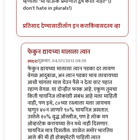
म्हणाला "मी घाऊक प्रमाणात द्वेष करत नाही!" (I
don't hate in plurals!)
प्रतिसाद देण्यासाठी
लॉग इन करा
किंवा
सदस्य व्हा
फेकुन द्यायच्या मालाला त्यान
शुक्रवार, 04/01/2013 08:59
स्पंदना
In reply to
अपर्णाताई, प्रतिसादाबद्दल
by
आदूबाळ
फेकुन द्यायच्या मालाला त्यान पडका दर लावण
वेगळ आदुबाळ, अन त्यान पडका भाव लावायच्या
आधी चांगला माल घेउन पैसे न देता वाट पहात
रहाण वेगळ. या दोन्हीत फरक आहे. एकुण तुमचा
किती चायनिज लोकांशी संबंध आहे मला माहिती
नाही, पण इथे, ८०च्या रस्त्याला मला जायचय
म्हणुन ४०न जाणारे ९०% चायनिज असतात.
उरलेले १०% वृद्ध ऑस्सीज, पण हे लोक मग
ओव्हरटेक करायच्या लेन मधे नाही दिसणार.
चायनिज मात्र दिसतील. शाळेत समोर भारतिय
आले की मी ही डोक्युमेटरी पाहिली त्यात