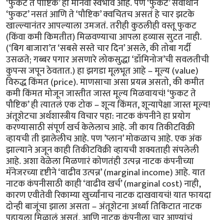
‘फुकट ते पौष्टिक’ हा मानवी स्वभाव आहे. पण ‘फुकट’ सर्वार्थाने
‘फुकट’ नसतं आणि ते ‘पौष्टिक’ क्वचितच असतं हे चार झटके
खाल्ल्यानंतर आपल्याला उमजतं. तरीही कुठलीही वस्तू फुकट
(किंवा कमी किमतीत) मिळवण्याचा आपला हव्यास सुटत नाही.
(‘बिग बाजारा’त ‘सबसे सस्ते चार दिन’ असले, की तोबा गर्दी
उसळते; गब्बर पगार असणारे लोकसुद्धा ‘डॉमिनोज’ची सवलतीची
कुपन्स जपून ठेवतात.) हा झगडा मूलभूत आहे – मूल्य (value)
विरुद्ध किंमत (price). माणसाचा असा प्रयत्न असतो, की कमीत
कमी किंमत मोजून जास्तीत जास्त मूल्य मिळवायचं! ‘फुकट ते
पौष्टिक’ ही त्यातलं एक टोक – शून्य किंमत, शून्यापेक्षा जास्त मूल्य!
अंतूशेटचा अर्थशास्त्रीय विचार पहा: नाटक कंपनीने हा प्रयोग
करण्यासाठी संपूर्ण खर्च केलेलाच आहे. जी काय तिकीटविक्री
व्हायची ती झालेलीच आहे. पण ’प्लान’ मोकळाच आहे. एक अंक
झाल्याने अजून काही तिकीटविक्री व्हायची शक्यताही संपलेली
आहे. अशा वेळेला मिळणारं कोणतंही उत्पन्न नाटक कंपनीच्या
मॅनेजरच्या दृष्टीने ‘वाढीव उत्पन्न’ (marginal income) आहे. यात
नाटक कंपनीसाठी काही ‘वाढीव खर्च’ (marginal cost) नाही,
कारण एवीतेवी रिकाम्या खुर्च्यांनाच नाटक दाखवायचं! यात फायदा
दोन्ही बाजूंचा झाला असता – अंतूशेटना अर्ध्या तिकिटात नाटक
पहायला मिळालं असतं, आणि नाटक कंपनीला चार आण्यांचं