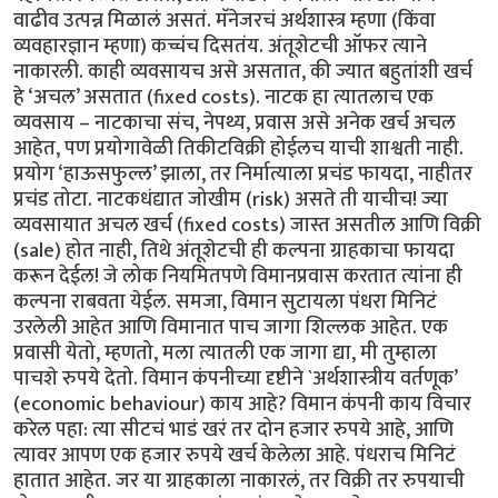
वाढीव उत्पन्न मिळालं असतं. मॅनेजरचं अर्थशास्त्र म्हणा (किंवा
व्यवहारज्ञान म्हणा) कच्चंच दिसतंय. अंतूशेटची ऑफर त्याने
नाकारली. काही व्यवसायच असे असतात, की ज्यात बहुतांशी खर्च
हे ‘अचल’ असतात (fixed costs). नाटक हा त्यातलाच एक
व्यवसाय – नाटकाचा संच, नेपथ्य, प्रवास असे अनेक खर्च अचल
आहेत, पण प्रयोगावेळी तिकीटविक्री होईलच याची शाश्वती नाही.
प्रयोग ‘हाऊसफुल्ल’ झाला, तर निर्मात्याला प्रचंड फायदा, नाहीतर
प्रचंड तोटा. नाटकधंद्यात जोखीम (risk) असते ती याचीच! ज्या
व्यवसायात अचल खर्च (fixed costs) जास्त असतील आणि विक्री
(sale) होत नाही, तिथे अंतूशेटची ही कल्पना ग्राहकाचा फायदा
करून देईल! जे लोक नियमितपणे विमानप्रवास करतात त्यांना ही
कल्पना राबवता येईल. समजा, विमान सुटायला पंधरा मिनिटं
उरलेली आहेत आणि विमानात पाच जागा शिल्लक आहेत. एक
प्रवासी येतो, म्हणतो, मला त्यातली एक जागा द्या, मी तुम्हाला
पाचशे रुपये देतो. विमान कंपनीच्या दृष्टीने `अर्थशास्त्रीय वर्तणूक’
(economic behaviour) काय आहे? विमान कंपनी काय विचार
करेल पहा: त्या सीटचं भाडं खरं तर दोन हजार रुपये आहे, आणि
त्यावर आपण एक हजार रुपये खर्च केलेला आहे. पंधराच मिनिटं
हातात आहेत. जर या ग्राहकाला नाकारलं, तर विक्री तर रुपयाची