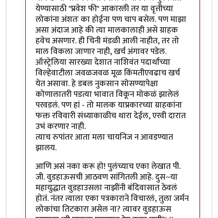
येण्यासाठी "प्रवेश फी" आकारली तर या वृत्तीच्या
लोकांना अंशतः का होईना पण चाप बसेल. पण माझा
असा अंदाज आहे की त्या मालकालाही असे ग्राहक
हवेच असणार. ही चिनी मंडळी आली नाहीत, तर तो
माल विकला जाणार नाही, खर्च अंगावर पडेल.
ऑस्ट्रेलिया सारख्या देशात नाशिवंत पदार्थांच्या
विल्हेवाटीला जवळजवळ मूळ किंमतीएवढाच खर्च
येत असावा. हे डबल नुकसान सोसण्यापेक्षा
कोणालातरी पडत्या भावात विकून मोकळं झालेलं
परवडलं. पण हां - तो मालक याप्रकारच्या ग्राहकांना
फक्त रविवारी संध्याकाळीच थारा देईल, एरवी दारात
उभं करणार नाही.
त्याच रुपांतर आता मला चायनिज न आवडण्यात
झालय.
आणि असं नका करू हो! पुलंच्याच एका लेखात पी.
जी. वुडहाऊसची आठवण सांगितली आहे. दुस~या
महायुद्धात वुडहाउसला नाझींनी बंदिवासात ठेवलं
होतं. नंतर त्याला एका पत्रकाराने विचारलं, तुला जर्मन
लोकांचा तिटकारा असेल ना? त्यावर वुडहाऊस