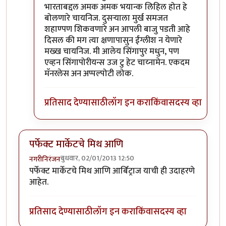
भारताबद्दल अमक अमक भयान्क लिहिल होत हे
बोलणारे चायनिज. दुसर्‍याला मुर्ख समजत
शहाण्पण शिकवणारे अन आपली बाजु पडती आहे
दिसल की मग त्या क्षणापासुन ईंग्लीश न येणारे
मख्ख चायनिज. मी आलेय सिंगापुर मधुन, पण
एव्हन सिंगापोरीयन्स उज टु हेट चाय्नामेन. एकदम
मॅनरलेस अन अप्पल्पोटी लोक.
प्रतिसाद देण्यासाठी
लॉग इन करा
किंवा
सदस्य व्हा
पर्फेक्ट मार्केटचे मिथ आणि
बुधवार, 02/01/2013 12:50
नगरीनिरंजन
पर्फेक्ट मार्केटचे मिथ आणि आर्बिट्राज याची ही उदाहरणे
आहेत.
प्रतिसाद देण्यासाठी
लॉग इन करा
किंवा
सदस्य व्हा