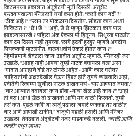
पहिला अंक संपला. बाहेर सोड्याच्या बाटल्यांचे चीत्कार सुरू झाले.
किटसनच्या प्रकाशात अंतूशेटची मूर्ती दिसली. अंतूशेट
फरक्यापवाल्या मॅनेजरशी चर्चा करत होते. "कशी काय गर्दी ?"
"ठीक आहे !" "प्लान तर मोकळाच दिसतोय. सोडता काय अर्ध्या
तिकिटात ?" "छे ! छे !" "अहो, छे छे म्हणून झिटकता काय पाल
झाडल्यासारखे ? पहिला अंक ऐकला मी हितूनच. सिंधूच्या पार्ट्यात
काय दम दिसत नाही तुमच्या. 'लागे हृदयीं हुरहुर' म्हणजे अगदीच
पिचकवणी म्हटलंनीत. बालगंधर्वाचं ऐकलं होतंत काय ?"
नेहेमीप्रमाणे शेवटला 'काय' उडवीत अंतूशेट म्हणाले. मॅनेजरही जरा
उखडले. "आग्रह नाही आमचा तुम्ही नाटक बघायला चला असा."
"गावात आग्रहाचे बोर्ड तर टांगले आहेत - आणि काल घरोघर
जाहिरातीची अक्षतदेखील घेऊन हिंडत होते तुमचे ब्यांडवाले! अहो,
एवीतेवी रिकाम्या खुर्चीला नाटक दाखवायचं - चार आण्यात जमवा."
"चार आण्यात बघायला काय डोंबा~याचा खेळ आहे काय ?" "अहो
तो बरा ! आधी खेळ तो दाखवतो आणि मग थाळी फिरवतो. तुम्ही
तसं करा. पुढलं 'कशि या त्यजूं पदाला' जमलं फक्कड तर थाळीत
चार आणे आणखी टाकीन." बाजूची मंडळी हसली आणि मॅनेजर
उखडला. तेवढ्यात अंतूशेटची नजर माझ्याकडे वळली.
"व्यक्ती आणि
वल्ली" मधून साभार