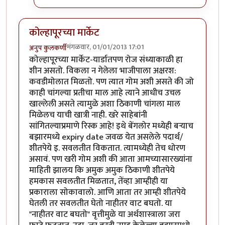
कोल्हापूरच्या मार्केट
मंगळवार, 01/01/2013 17:01
अनुप कुलकर्णी
कोल्हापूरच्या मार्केट-यार्डातपण रोज संध्याकाळी हा
शीन असतो. विकला न गेलेला भाजीपाला अक्षरश:
कवडीमोलात मिळतो. पण त्यात गोम अशी असते की जो
काही चांगल्या प्रतीचा माल आहे त्याने आधीच उचल
खाल्लेली असते त्यामुळे अशा ठिकाणी चांगला माल
मिळेलच याची खात्री नाही. खरे साहेबांनी
सांगितल्याप्रमाणे रिस्क आहे! इथे बेंगलोर मध्येही बऱ्याच
बझारमध्ये expiry date जवळ येत असलेले पदार्थ/
शीतपेये इ. सवलतीत विकतात. त्यामध्येही तेच धोरण
असावं. पण खरी गोम अशी की आता आमच्यासारख्यांना
माहिती झालय कि अमुक अमुक ठिकाणी शीतपेये
हमकास सवलतीत मिळतात, तेंव्हा आम्हीही या
प्रकाराला सोकावालो. आणि आता तर आम्ही शीतपेये
घेतली तर सवलतीत घेतो नाहीतर वाट बघतो. या
"नाहीतर वाट बघतो" वृत्तीमुळे या अर्थशास्त्राला जरा