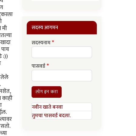
चे
रण
्रेकरला
ी
सदस्य आगमन
ी मी
ातल्या
एखादा
सदस्यनाम
े पाय
 :))
ा
पासवर्ड
लेले
.
ुमशेत,
लॉग इन करा
ीच काही
ा
नवीन खाते बनवा
ेईल.
तुमचा पासवर्ड बदला.
त्यावर
असतो.
च्या