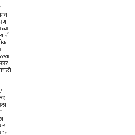
ी
रांत
 पण
च्या
 याची
 लोक
ा
रख्या
 फार
 नाचलो
/
हजर
ीला
ा
ला
यला
 घडत