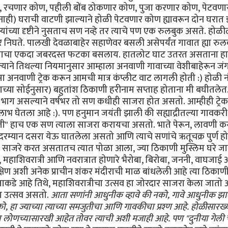
, रचणार कोण, पहीली बोंब ठोकणार कोण, पुजा करणार कोण, पेटवण
 नाही) घराची वाटणी झाल्याने होळी पेटवणार कोण ह्यावरून दोन घरात
यांच्या दृष्टीने नुसताच सण नव्हे तर त्याचे पण एक रुलबुक असते. होळी
ेर निघते. पालखी देवळाबाहेर सहाणेवर बसली असेपर्यंत गावात ह्या रुल
ाला याचा एकदा जबरदस्त फटका बसलाय. हातलोट घाट उतरत असताना ह
े तिथल्या नियमानुसार आम्हाला अनवाणी गावाच्या वेशीबाहेरून जं
असा अनवाणी ट्रेक करून आमची मात्र कंप्लीट वाट लागली होती :) होळी 
 (गावाच्या सोईनुसार) बहुतांश ठिकाणी हरीनाम सप्ताह होताना मी बघीतले
च भाग असल्याने वर्षभर तो सण कधीही साजरा होत असतो. आम्हीही ट्रेक
 लाभ घेतला आहे :). पण हनुमान जयंती झाली की सह्याद्रीतल्या गावकरी त
ेती" हाच एक सण त्याला साजरा करायचा असतो. भाते पेरून, लावणी क
म्यान दसरा येऊ घातलेला असतो आणि त्याचे सणांचे ऋतूचक्र पुर्ण होते
र साजरे करत असतातच त्यात पोळा आला, ज्या ठिकाणी मुस्लिम घरे जा
ाशिवरात्री आणि नवरात्रात होणारे भैरोबा, बिरोबा, जननी, वाघजाई
दक्षिण अशी अनेक प्राचीन शंकर मंदीराची माळ बांधलेली आहे त्या ठिकाणी
जाकडे आहे तिथे, महाशिवरात्रीचा उत्सव हा जोरदार साजरा केला जातो
हा उत्सव असतो.
आता सणांनी आधुनीक व्हावे की नको, गावे आधुनीक झा
हा ज्याच्या त्याच्या समजुतीचा आणि गावकीचा प्रश्ण आहे. होळीसारख्
ा लोणच्यासारखी आहेत तोवर त्याची अशी मजाही आहे. पण "दुनीया गेली चं