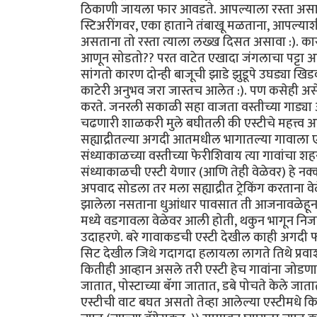
ठिकाणी जायला फार आवडते. आपल्याला रस्ता असा
स्टिअरींगवर, एका हाताने तंबाखू मळताना, आपल्या
असताना तो रस्ता त्याला लख्ख दिसत असावा :). कार
आणून सोडतो?? परत वाटेत एखादा जंगलाचा पट्टा आल
सांगतो कारण दोन्ही बाजूची झाडे झुडूपे उघड्या ख
काटेरी अनुभव जरा जास्तच आलेत :). पण कसेही असेना तर
करते. जनरली सकाळी सहा वाजता वस्तीच्या गाड्या आ
चढणारी शाळकरी मुले बघीतली की एस्टीचे महत्त्व आ
सह्याद्रीतल्या अगदी आतमधील भागातल्या गावाला
संध्याकाळच्या वस्तीच्या फेरीशिवाय त्या गावांच
संध्याकाळची एस्टी येणार (आणि तेही वेळेवर) हे 
अपवाद सोडला तर मला सह्याद्रीत ट्रेकिंग करताना वेळ
झालेला नसताना धुआंधार पावसात ती आजनावळेहून व
मध्ये वडगावला वेळेवर आली होती, थकुन भागून न
उदाहरणे. बरे गावाकडची एस्टी देखील काही अगदी फोटो
सिट देखील जिथे गदागदा हलायला लागते तिथे प्र
कितीही आव्हान असले तरी एस्टी हेच गावांना जोडणारा
जातात, पोस्टाच्या बॅगा जातात, डबे पोचते केले ज
एस्टीची वाट बघत असतो तेव्हा आलेल्या एस्टीमधे