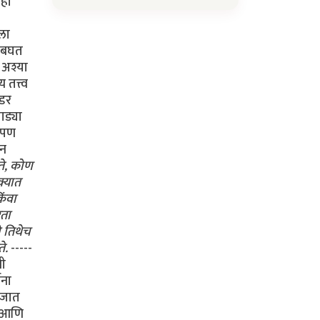
ीही
गला
ट बघत
 अश्या
तत्त्व
ंडर
ाड्या
. पण
ोन
ते, कोण
क्यात
िंवा
रता
ो तिथेच
े.
-----
नी
सना
ा जात
ा आणि