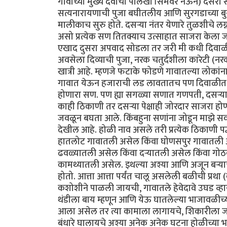
गावाच्या मुख्य देवाची पालखी सिमेवर नेऊन) दसरा सा
सत्यनारायणाची पुजा बघीतलीय आणि सुरगडाच्या बुरु
मालीकाच सुरु होते. दसर्‍या नंतर येणारे तुळशीचे ल
असो प्रत्येक सण तितक्याच उत्साहात साजरा केला 
एखाद दुसरा अपवाद सोडला तर जरी मी कधी दिवाळीत फा
अवसेला दिव्याची पुजा, नरक चतुर्दशीला कारेटी (
खात्री आहे. म्हणजे फटाके फोडणे गावातल्या लोकांना 
गावात येऊन हजाराची लड लावतातच पण दिवाळीत ते 
होणारा सण. पण ह्या सगळ्या सणात गणपती, दसर्‍या 
काही ठिकाणी तर दसर्‍या पेक्षाही जोरदार साजरा होण
जवळून बघता आले. किंबहुना सणांना जोडून माझे सर्
देखील आहे. होळी नाव असले तरी प्रत्येक ठिकाणी पद
हातलोट गावातली असेल किंवा घोणसपुर गावातली अ
ढवळ्यातली असेल किंवा दर्‍यातली असेल किंवा गो
कामथ्यातली असेल. इथल्या अश्या आणि अजून बर्‍
होतो. आत्ता आत्ता पर्यंत चालू असलेली बळीची प्
कशोशीने पाळली जायची, गावातले हेवेदावे उघड व्हायचे,
थंडीला बाय म्हणून आणि येऊ घातलेल्या भाजावळीच्य
आला असेल तर त्या कामाला लागायचे, शिकारीला 
बंधारे घालायचे अश्या अनेक अनेक घटना होळीच्या 