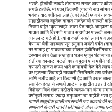
असते. होळीची लाकडे तोडायला रानात जाणार कोण
सगळे ठरलेले. मी एका ठि़काणी (गावाचे नाव सांगत
भयंकर वाद बघीतला आहे :). बरे होळी म्हणजे गावकर्‍
सह्याद्रीतल्या बहुतेक गावात गावदेवाची पालखी बाह
नियमा बाहेर "कुणालाही" जाता येत नाही. आम्ह
गावात आणि बिरमणी गावात सहाणेवर पालखी असल्यान
जायला लागले होते. त्यांना काही नव्हते त्याचे पण 
येणार्‍या चैत्री पाडव्यापासून हनुमान जयंती पर्यंत
तर सप्ताह हा गावकर्‍यांच्या सोशल इंजीनिअरींगचा
दरम्यान बरेच वेळा सप्ताहात भजन म्हणून भंडार्‍याचा
शेतीच्या कामाला पळतो कारण पुढचे पाच महीने "श
गणपती साजरा करून भाते कापायची वेळ येते त्याच दर
वर म्हटल्या शिवायही गावकरी निरनिराळे सण वर्षभ
आणि मशीद आहे त्या ठिकाणी ईद आणि उरुस आला, मह
स्थानिक देवतांचे सणही आलेच. सह्याद्रीत उत्तर ते 
विशेषतः जिथे शंकर मंदीराचे व्यवस्थापन जंगम समा
वर्षानुवर्षे तसाच. एकदा अनुभवला"च" पाहीजे असा 
माणसे आधुनीक झाली मग सणांनी पण बदलावे की नको, 
सणांमध्ये होणारी गावकीतली भांडणे जोवर जेवणातल्य