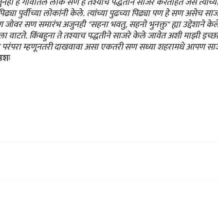
ही हे गावातले लोक सण हे तश्याच पद्धतीने साजरे करताहेत जसे त्यांच्य
पिढ्या पुर्वीच्या लोकांनी केले. त्यांच्या पुढच्या पिढ्या पण हे सण असेच साज
र सण समारंभ अजुनही "सहना भवतु, सहनो भुनक्तु" ह्या उद्देशाने केल
ा वाटते. किंबहुना ते तश्याच पद्धतीने साजरे केले जावेत अशी माझी इच्छ
ला परंपरा म्हणूनतरी दाखवावा असा एकतरी सण सध्या शहरामधे आपण सा
मशः