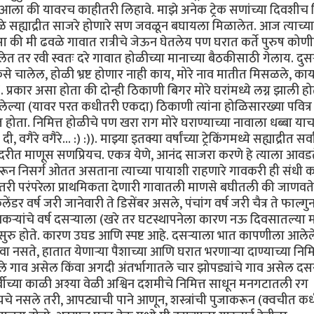
ार आला की यावरच काहीतरी लिहावे. माझे अनेक ट्रेक सणांच्या दिवशीच 
ळे सह्याद्रीत साजरे होणारे सण जवळून बघायला मिळालेत. आज त्याच्
 की मी ढवळे गावात रात्रीचे जेऊन घेतलेय पण घरात कर्ते पुरुष कोण
लेत तर रवी स्वतः दरे गावात होळीच्या मानाच्या बैठकीसाठी गेलाय. दुसर्
से चालेल, होळी भ्रष्ट होणार नाही काय, मोरे नाव मातीत मिसळले, क
 :(. प्रकार असा होता की दोन्ही ठिकाणी बिगर मोरे घरांमध्ये लग्न झाली ह
लेल्या (यावर परत कधीतरी एकदा) ठिकाणी त्यांना होळिसारख्या पवित्र
ोता. निमित्त होळीचे पण खरा राग मोरे घराण्याच्या नावाला धब्बा या
वगैरे वगैरे... :) :)). माझ्या इतक्या वर्षांच्या ट्रेकिंगमध्ये सह्याद्रीत सर्
दरीत माणूस सणप्रियच. एकत्र येणे, आनंद साजरा करणे हे त्याला आवड
 भरभरून निसर्ग ओतत असताना त्याच्या पायाशी राहणारे गावकरी ही संधी 
तरी परंपरेला प्राथमिकता देणारी गावातली माणसे बघीतली की जाणवते
ेंडर वर्ष जरी जानेवारी ते डिसेंबर असले, पंचांग वर्ष जरी चैत्र ते फाल्
र्‍यांचे वर्ष दसर्‍याला (खरे तर घटस्थापनेला कारण नऊ दिवसातल्या 
ुरु होते. कारण उघड आणि स्पष्ट आहे. दसर्‍याला भात कापणीला आलेल
ते, हातात येणार्‍या पैशाच्या आणि घरात भरणार्‍या दाण्याच्या निमित
े गाव असेल किंवा अगदी अंतर्भागातले चार झोपड्यांचे गाव असेल द
वीच्या काळी अश्या वेळी अश्विन दशमीचे निमित्त साधून मनगटातली रग
े नसले तरी, आपट्याची पाने आणून, शस्त्रांची पुजाकरून (क्वचीत क