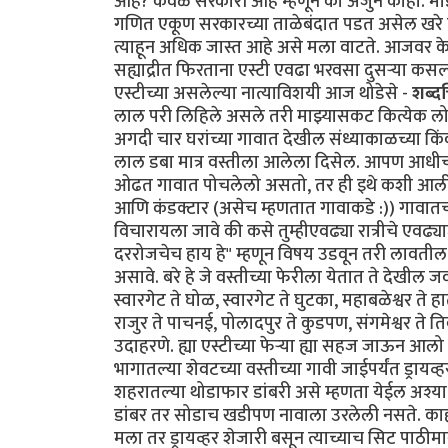
आहे? केवळ सरकारी आहे म्हणून की अजुन काही. माझ्या
गणित एकूण सरकारच्या ताळेबंदात पडत असेल खरे प
त्याहून अधिक जास्त आहे असे मला वाटते. आजवर केलेल्या
सह्याद्रीत फिरताना एस्टी एवढा भरवसा दुसर्‍या कसल्य
एस्टीच्या असलेल्या नात्याविशयी आज थोडेसे -
शब्दच
लाल परी लिहिले असले तरी माझ्यासकट कित्येक लोकां
अगदी चार घरांच्या गावात देखील संध्याकाळच्या कि
लाल डबा मात्र वस्तीला आलेला दिसेल. आपण आधीच "न
ओढत गावात पोचलेलो असतो, तर ही इथे कशी आली 
आणि कंडक्टार (असेच म्हणतात गावाकडे :)) गावात
विचारायला जावे की कसे तुम्हीएवढ्या रात्रीचे एवढ
दररोजचेच हाय हे" म्हणून विषय उडवून तरी लावतील
असावे. बरे हे जे वस्तीच्या फेरीला येतात ते देखील 
स्वारगेट ते घोळ, स्वारगेट ते घुटका, महाबळेश्वर ते 
राजुर ते पाचनई, पोलादपुर ते कुडपण, संगमेश्वर ते त
उदाहरणे. ह्या एस्टीच्या फेर्‍या ह्या सहज जाऊन आलो अश
भागातल्या शेवटच्या वस्तीच्या गावी जाईपर्यंत ड्राय
शहरातल्या थोडाफार डांबरी असे म्हणता येईल अश्या रस
डांबर तर सोडाच खडीपण नावाला उरलेली नसते. काह
मला तर ड्रायव्हर शेजारी बसून त्याच्याच सिट पाठीमागे