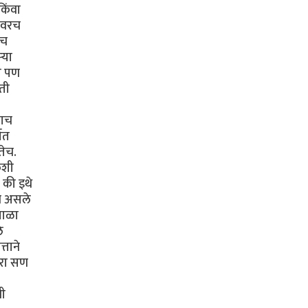
किंवा
यावरच
ीच
‍या
ाय पण
ोती
चाच
वात
तेच.
कशी
 की इथे
गुन असले
माळा
े
्ताने
सरा सण
धी