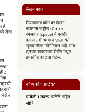
लेखन मदत
वात
ून
मिसळपाव.कॉम वर लेखन
ा हे
करताना कंट्रोल (Ctrl) +
ंची सेवा
स्पेसबार (space) ने मराठी
इंग्रजी अशी भाषा बदलता येते.
सुरूवातीला फोनेटिक्स आहे. मात्र
तुमच्या खात्याच्या सेटींग मधून
इनस्क्रीप्ट बदलता येईल.
सरा
रस्ता
 हीट
अनेक
यव्हरची
कोण कोण आलंय?
हनांचे
 निरोप
यावेळी 1 सदस्यं आलेले आहेत.
सोत्रि
ेकरला