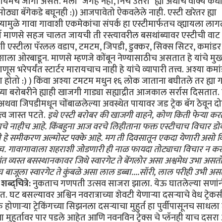
त कायमच जागा असते. मला "जगह नही, निचे उतरो" ह्या अर्थाचे वाक्य कध
 मोठ्या बॅगेकडे बघूनही :)) आजपावेतो ऐकवलेले नाही. एस्टी खरेतर ह्या
ल्यामुळे गावा गावाशी एकमेकांचा संपर्क हा एस्टीमार्फतच व्ह्यायला ला
र्वी माणसे सहज चालत जायची ती रस्त्यावरील बसथांब्यावर एस्टीची वा
तशी एस्टीला पॅरलल वडाप, टमटम, जिपडी, डुक्कर, सिक्स सिटर, कमांडर
िशाला ओरबाडून. माणसे म्हणजे कोंबून नेण्यासाठीच असतात हे यांचे मुख्य 
भरेपर्यंत स्टार्टर मारायचाच नाही हे यांचे व्यापारी तत्त्व. अश्या कमा
ोतो :) ) किंवा अश्या टमटम मधुन १६ लोक जाताना बघीतले तर ह्या ग
्या बरोबरीने ह्याही खाजगी गाड्या सह्याद्रीत आजकाल सर्रास दिसतात
 अथवा जिपडीमधून चोंबाळलेल्या अवस्थेत पायावर जड ट्रेक बॅग ठेवून द
्त्व जास्त पटते.
इथे एस्टी बरोबर की खाजगी वाहने, कोण किती फेर्‍या कर
त्त्वाचे नाहीच आहे. किंबहुना आज वरचे लिहीताना फक्त एस्टीचाच विचार डो
ी हे समीकरण अल्मोस्ट पक्के आहे. मग ती दिवसातून एकदा येणारी असो क
तेच. गावागावाला शहराशी जोडणारी ही नाळ फायदा तोट्याचा विचार न क
 व्यस्त बसस्थानकावर जिथे स्वारगेट ते बेंगलोर असा अश्वमेध उभा असत
च बाजूला स्वारगेट ते कुंबळे असा लाल डब्बा....सॉरी, लाल परीही उभी असत
शब्द्चित्रे:
नुकताच गणपती उत्सव साजरा झाला. येऊ घातलेल्या सणां
बसल्यावर अश्विन नवरात्राच्या शेवटी येणार्‍या दसर्‍याचे वेध ट्रेकर्
र्‍या ट्रेकिंगच्या सिझनला दसर्‍याचा मुहुर्त हा पुर्वीपासूनच साधल
ाच्या मुहुर्तावर पार पडले आहेत आणि नवनविन ट्रेक्स चे प्लॅनही याच दसर