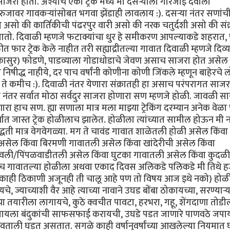
जरा होतो. अश्याच एका ट्रेक मध्ये मी दसर्‍याला गारजाई देवीला
जावर गावकर्‍यांसोबत भगवा झेंडाही लावलाय :). दसर्‍या नंतर सणांच
ग्न असो की कार्तिकीची पंढरपुर वारी असो की नरक चतुर्दशी असो की संक्
जातो. दिवाळी म्हणजे फटाक्यांचा धुर हे समीकरण आपल्याकडे शहरात,
र ट्रेक केले नाहीत तरी सह्याद्रीतल्या गावात दिवाळी म्हणजे दिव्या
नरकासुर) फोडणे, पाडव्याला गोडाधोडाचे जेवण असाच साजरा होत असेल
निषीद्ध नाहीये, दर पाच वर्षांनी कोणीना कोणी जिंकले म्हणून बाहेरचे
कमीच :). दिवाळी नंतर येणारा संक्रातही हा असाच परंपरागत साजर
नंतर सर्वात मोठा सर्वदुर साजरा होणारा सण म्हणजे होळी. जावळी सा
ारा हाच सण. ह्या सणाला मात्र मला माझ्या ट्रेकिंग दरम्यान अनेक वेळा
वात जास्त ट्रेक होळीलाच झालेत. होळीला त्यांच्यात सामील होऊन मी
्धती मात्र वेगवेगळ्या. मग ते चावंड गावात शाळेतली होळी असेल किंवा
सेल किंवा बिरमणी गावातली असेल किंवा खांदेरीची असेल किंवा
ठवली/पिंपळवाडीतली असेल किंवा घुटका गावातली असेल किंवा कुदळी
याच गावातल्या होळीला अथवा एकाद दिवस अलिकडे पलिकडे मी तिथे 
रथा (काही ठिकाणी अजूनही ती चालू आहे पण तो विषय आज इथे नको) होळ
 ज्याच्याशी वैर आहे त्याच्या नावाने उघड बोंबा ठोकायच्या, सरण्यार्‍य
ा तयारीला लागायचे, कुठे क्वचीत पावटा, हरभरा, गहू, शेंगदाणा तोडी
जायला बंदुकांची साफसफाई करायची, उघडे पडत जाणारे पाणवठे जपा
भवताली घडत असतात. सगळे काही वर्षानुवर्षांच्या आखलेल्या नियमात