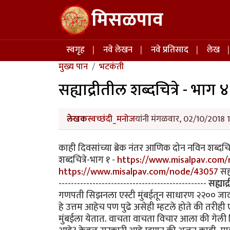
Skip to main content
मिसळपाव
Main navigation
स्वगृह
नवे लेखन
नवे प्रतिसाद
लेख
मुख्य पान
भटकंती
सह्याद्रीतील शब्दचित्रे - भाग ४
लेखक
स्वच्छंदी_मनोज
यांनी मंगळवार, 02/10/2018 1
काही दिवसांच्या ब्रेक नंतर आणिक दोन नविन शब्दचित
शब्दचित्रे-भाग १ -
https://www.misalpav.com
https://www.misalpav.com/node/43057
सह्
------------------------------------------------
सह्याद्
गणपती सिझनला एस्टी मुंबईतून साधारण २२०० जाद
हे उत्तम आहेच पण पुढे असेही म्हटले होते की तरी
मुंबईला येतात. वाचता वाचता विचार आला की गेली क