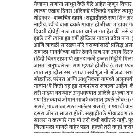
येणार्‍या सणांना साधून केले गेले आहेत म्हणून विच
त्याच्या एखाद दिवस अलिकडे पलिकडे घडलेत त्यामु
थोडेफार -
शब्दचित्र दहावे : सह्याद्रीतले सण
सिन असा
नाहीये. रवीचे बाबा ढवळे गावात होळीच्या मांडावर गे
दिवशी दोघेही मला तावातावाने सांगताहेत की असे क
झाले तरी त्यांना ह्या वर्षी होळिला गावात प्रवेश नाय
आणि जावळी सारख्या मोरे घराण्यांसाठी प्रसिद्ध अस
सणाला गावकीच्या बाहेर ठेवणे हाच एक उपाय दिसत ह
(हिंदी चित्रपटाप्रमाणे खानदानकी इज्जत मिट्टीमे मिला दी, 
जास्त "अनुभवलेला" सण म्हणजे होळीच :). तसा एकं
त्यात सह्याद्रीसारखा त्याच्या सर्व भुजांनी ओंजळ
सोडतील. परंपरा आणि आधुनिकता यामध्ये अजुनपर्यं
गावांमध्ये किती घट्ट ह्या सणपरंपरा रुजल्या आहेत. कॅल
तरी माझ्या बघण्यात अनुभवण्यात आलेले इथल्या गावक
पण तितक्याच जोमाने साजरे करतात इथले लोक :)) स
असते, पावसाळा सरत आलेला असतो, पाण्याची वानवा नस
दसरा जोरात साजरा होतो. सह्याद्रीतले मोकळवणातल
साजरा न करणारे गाव मी तरी कधी बघीतले नाही. पुर्
जिरवायला माणसे बाहेर पडत. हल्ली तसे काही करायच