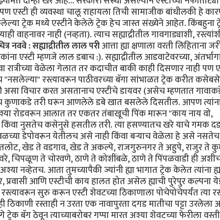
मते दोन्ही खरे आहे... सरकारी संस्था असल्याने एस्टीच्या नफातोट्या
ण एस्टी ही व्यवस्था चालू राहायला तिची सामाजीक बांधीलकी हे का
 ट्रेक मध्ये एस्टीने केलेले ट्रेक हेच जास्त संख्येने आहेत. किंबहुना ट
ाही वाहनावर नाही (नव्हता). त्याच सह्याद्रीतील गावगाड्याशी, रस्त्यांश
ित्र नववे : सह्याद्रीतील लाल परी
आत्ता ह्या क्षणाला वरती लिहिताना जर
ना एस्टी म्हणजे लाल डबाच :). सह्याद्रीतील आडवाटेवरच्या, अंतर्भाग
ंवा रात्रीच्या वेळेला गेलात तर कदाचीत बाकी काही दिसणार नाही पण 
सलेल्या" रस्त्यावरून पाठीवरच्या बॅगा सांभाळत ट्रेक करीत कसेबस
असा विचार करत असतानाच एस्टीचे डायवर (असेच म्हणतात गावाकडे
च कुणाकडे तरी घरून आणलेले डबे खात बसलेले दिसतील. आपण त्यांन
्याश्या रोडवरून आलात तर एकतर तंबाखूची पिंक मारून "काय नाय वो,
 किंवा नुसतेच कसेनुसे हसतील तरी. त्या हसण्यातच खरे याचे गमक दड
जवळच्या डेपोवरून येतीलच असे नाही किंवा बर्‍याच वेळेला हे असे नसतेच
हातलोट, खेड ते वडगाव, खेड ते अकल्पे, राजगुरुनगर ते अहुपे, राजुर ते क
िवरे, चिपळूण ते चोरवणे, ठाणे ते कोशींबळे, ठाणे ते पिंपळवाडी ही अश
्या नव्हेतच. आता तुमच्यापैकी ज्यांनी ह्या भागात ट्रेक केलेत त्यांना ह्य
व्हर, प्रवासी आणि एस्टीची काय हालत होत असेल ह्याची पुरेपुर कल्पना य
्त्यावरून सुरु करून एस्टी शेवटच्या ठिकाणाला पोचेपोचेपर्यंत त्या रस्
ी ठिकाणी रस्ताही न उरता एक नावापुरता दगड मातीचा पट्टा उरलेला 
 ट्रेक बॅग ठेवून त्याच्याबरोबर गप्पा मारत अश्या शेवटच्या फेरीला वस्ती