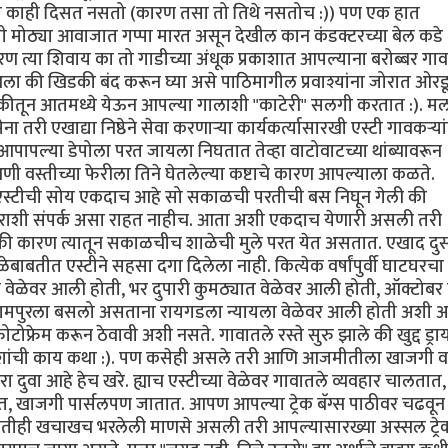
 काही दिसत नसतो (कारण तसा तो तिथे नसतोच :)) पण एक हात
शी मोठ्या आवाजात गप्पा मारत असून देखील कान कंडक्टरच्या बेल कडे
ण त्या शिवाय का तो गाडीच्या अंधूक प्रकाशात आपल्याना बरोब्बर गा
ा की खिडकी बंद करून घ्या असे पाठिमागील प्रवाश्यांना जोरात ओरड
िडकीतून आतमध्ये येऊन आपल्या गालाशी "काटेरी" सलगी करतात :). मल
ी एखाद्या निष्ठेने सेवा करणार्‍या कार्यकर्त्यासारखी एस्टी गावकर्‍या
पापल्या डेपोला परत जायला निघतात तेव्हा वाटोवाटच्या थांब्यावरून
णी वस्तीच्या फेरीला तिने घेतलेल्या कष्टाचे कारण आपल्याला कळते.
 एस्टीची सोय एकदाच आहे सो सकाळची परतीची बस निघून गेली की
ा शहराशी संपर्क असा राहत नाहीच. आता अशी एकदाच येणारी असली तरी
नक्की कारण त्यातून सकाळचीच शाळेची मुले परत येत असतात. एखाद दु
ेबाबतीत एस्टीने सहसा दगा दिलेला नाही. कित्येक वर्षांपुर्वी घाटघरचा 
ेळेवर आली होती, भर दुपारी कुमठ्यात वेळेवर आली होती, ऑक्टोबर
िजामपुरला बसलो असताना रायगडला न्यायला वेळेवर आली होती अशी 
फ्रेम करून ठेवावी अशी नसते. गावातले रस्ते सुरु झाले की खुद्द ड्रा
वाशांची काय कथा :). पण कसेही असले तरी आणि आजमीतीला खाजगी वा
 दुवा आहे हेच खरे. ह्याच एस्टीच्या वेळेवर गावातले व्यवहार चालतात,
ातात, खाजगी पार्सलपण जातात. आपण आपल्या ट्रेक बॅग्स पाठीवर चढवून
 कितीही खचाखच भरलेली माणसे असली तरी आपल्यासारख्या अस्सल ट्र