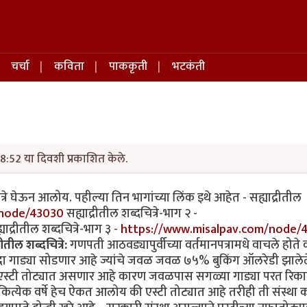
चर्चा
कविता
पाककृती
भटकंती
8:52 या दिवशी प्रकाशित केले.
्रे घेऊन आलोय. पहील्या तिन भागांच्या लिंक इथे आहेत - सह्याद्रीतील
/node/43030
सह्याद्रीतील शब्दचित्रे-भाग २ -
याद्रीतील शब्दचित्रे-भाग ३ -
https://www.misalpav.com/node/
रीतील शब्दचित्रे:
गणपती आठवड्यापुर्वीच्या वर्तमानपत्रामधे वाचले होते क
ा गाड्या सोडणार आहे ज्यांचे जवळ जवळ ७५% बुकिंग ऑलरेडी झालेल
ही एस्टी तोट्यात असणार आहे कारण जवळपास सगळ्या गाड्या परत रिकाम
ित्येक वर्षे हेच ऐकत आलोय की एस्टी तोट्यात आहे तरीही ती संस्था 