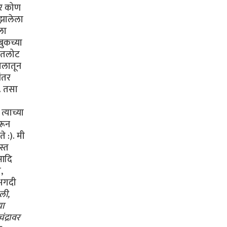
ार कोण
 झालेला
ला
बुकच्या
ातलोट
गलातून
नंतर
त. तसा
्याच्या
रून
 :). मी
स्त
 आदि
,
 अगदी
ली,
या
द्रावर