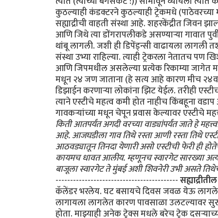
त्यात (त्याच्या बॅगेसकट :)) सामावून घ्यायला त्या
कुठल्याही कंडक्टरने कुठल्याही ट्रेकमधे (पाठेवरच्या
सह्याद्रीची वाहती संस्था आहे. शहरकेंद्रीत जिवन झा
आणि जिथे त्या डोंगरापलीकडे असण्यार्‍या गावात पु
थांबू लागली. जशी ही डिपेंड्न्सी वाढायला लागली 
संस्था उभ्या राहिल्या. त्याही ट्रेकरला नेतातच पण ख
आणि जिपमधील असलेल्या प्रत्येक रिकाम्या जागेत माणूस 
मधून २४ जण जाताना (हे सत्य आहे कारण मीच २४वा ह
डिझाईन करणार्‍या लोकांना झिट येईल. तरीही एस्टीच
त्याने एस्टीचे महत्व कमी होत नाहीच किंबहूना वडाप
गावकर्‍यांच्या मधून चेपून प्रवास केल्यावर एस्टीचे महत
किती आतपर्यंत अगदी वरच्या वाड्यांपर्यंत जाते हे मह
आहे. आजघडीला गाव तिथे रस्ता आणी रस्ता तिथे एस्ट
आठवड्यातून तिनदा येणारी असो एस्टीची फेरी ही हो
कायमच धावत आलीय. म्हणूनच स्वारगेट सारख्या अत्यंत
बाजूला स्वारगेट ते मुंबई अशी शिवनेरी उभी असते तिथे
------------------------------------------
सह्याद्रीतील 
कॅलेंडर भरलेय. घट बसायचे दिवस जवळ येऊ लागलेत. घट 
लागायला लागलेत कारण पावसाळा उलटल्यावर सुरु होणा
होता. माझ्याही अनेक ट्रेक्स मधले बरेच ट्रेक दसर्‍य