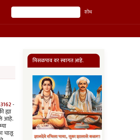
शोध
शोध
मिसळपाव वर स्वागत आहे.
43162
-
ी ह्या
े आहे.
्या
का चालू