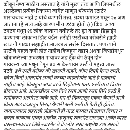
कोंबून नेण्यासाठीच असतात हे यांचे मुख्य तत्त्व आणि जिपमधील
असलेल्या प्रत्येक रिकाम्या जागेत माणूस भरेपर्यंत स्टार्टर
मारायचाच नाही हे यांचे व्यापारी तत्त्व. अश्या कमांडर मधून २४ जण
जाताना (हे सत्य आहे कारण मीच २४वा होतो :) ) किंवा अश्या
टमटम मधुन १६ लोक जाताना बघीतले तर ह्या गाड्या डिझाईन
करणार्‍या लोकांना झिट येईल. तरीही एस्टीच्या बरोबरीने ह्याही
खाजगी गाड्या सह्याद्रीत आजकाल सर्रास दिसतात. पण त्याने
एस्टीचे महत्व कमी होत नाहीच किंबहूना वडाप अथवा जिपडीमधून
चोंबाळलेल्या अवस्थेत पायावर जड ट्रेक बॅग ठेवून दोन
गावकर्‍यांच्या मधून चेपून प्रवास केल्यावर एस्टीचे महत्त्व जास्त
पटते.
इथे एस्टी बरोबर की खाजगी वाहने, कोण किती फेर्‍या करते,
कोण किती आतपर्यंत अगदी वरच्या वाड्यांपर्यंत जाते हे महत्त्वाचे
नाहीच आहे. किंबहुना आज वरचे लिहीताना फक्त एस्टीचाच विचार
डोक्यात आहे. आजघडीला गाव तिथे रस्ता आणी रस्ता तिथे एस्टी हे
समीकरण अल्मोस्ट पक्के आहे. मग ती दिवसातून एकदा येणारी असो
किंवा आठवड्यातून तिनदा येणारी असो एस्टीची फेरी ही होतेच.
गावागावाला शहराशी जोडणारी ही नाळ फायदा तोट्याचा विचार न
करता कायमच धावत आलीय. म्हणूनच स्वारगेट सारख्या अत्यंत व्यस्त
बसस्थानकावर जिथे स्वारगेट ते बेंगलोर असा अश्वमेध उभा असतो