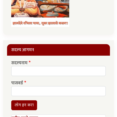
सदस्य आगमन
सदस्यनाम
पासवर्ड
लॉग इन करा