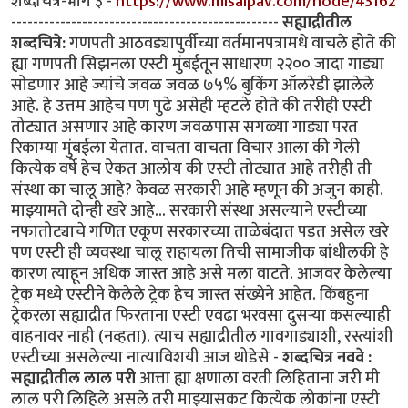
शब्दचित्रे-भाग ३ -
https://www.misalpav.com/node/43162
-------------------------------------------------
सह्याद्रीतील
शब्दचित्रे:
गणपती आठवड्यापुर्वीच्या वर्तमानपत्रामधे वाचले होते की
ह्या गणपती सिझनला एस्टी मुंबईतून साधारण २२०० जादा गाड्या
सोडणार आहे ज्यांचे जवळ जवळ ७५% बुकिंग ऑलरेडी झालेले
आहे. हे उत्तम आहेच पण पुढे असेही म्हटले होते की तरीही एस्टी
तोट्यात असणार आहे कारण जवळपास सगळ्या गाड्या परत
रिकाम्या मुंबईला येतात. वाचता वाचता विचार आला की गेली
कित्येक वर्षे हेच ऐकत आलोय की एस्टी तोट्यात आहे तरीही ती
संस्था का चालू आहे? केवळ सरकारी आहे म्हणून की अजुन काही.
माझ्यामते दोन्ही खरे आहे... सरकारी संस्था असल्याने एस्टीच्या
नफातोट्याचे गणित एकूण सरकारच्या ताळेबंदात पडत असेल खरे
पण एस्टी ही व्यवस्था चालू राहायला तिची सामाजीक बांधीलकी हे
कारण त्याहून अधिक जास्त आहे असे मला वाटते. आजवर केलेल्या
ट्रेक मध्ये एस्टीने केलेले ट्रेक हेच जास्त संख्येने आहेत. किंबहुना
ट्रेकरला सह्याद्रीत फिरताना एस्टी एवढा भरवसा दुसर्‍या कसल्याही
वाहनावर नाही (नव्हता). त्याच सह्याद्रीतील गावगाड्याशी, रस्त्यांशी
एस्टीच्या असलेल्या नात्याविशयी आज थोडेसे -
शब्दचित्र नववे :
सह्याद्रीतील लाल परी
आत्ता ह्या क्षणाला वरती लिहिताना जरी मी
लाल परी लिहिले असले तरी माझ्यासकट कित्येक लोकांना एस्टी