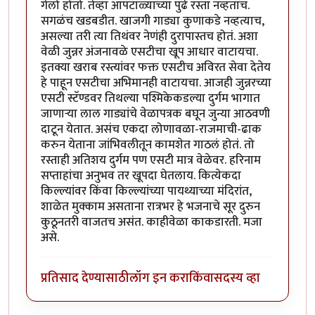
गेलो होतो. तेव्हा आपटाळ्याच्या पुढे रस्ता नव्हताच.
सगळंच खडबडीत. खाजगी गाड्या कुणाकडे नव्हत्याच,
असल्या तरी त्या तिथंवर नेणंही दुरापास्तच होतं. अशा
वेळी जुन्नर अंजनावळे एसटीचा खूप आधार वाटायचा.
इतक्या खराब रस्त्यांवर फक्त एसटीच अविरत सेवा देतेय
हे पाहून एसटीचा अभिमानही वाटायचा. आजही जुन्नरच्या
एसटी स्टॅण्डवर तिथल्या पश्मिकेकडल्या दुर्गम भागात
जाणार्‍या लाल गाड्यांचे वेळापत्रक बघून जुन्या आठवणी
दाटून येतात. असंच एकदा लोणावळा-राजमाची-ढाक
करुन येताना जांभिवलीतून कामशेत गाठलं होतं. तो
रस्ताही अतिशय दुर्गम पण एसटी मात्र वेळेवर. हरिनाम
सप्ताहांचा अनुभव तर खूपदा घेतलाय. कित्येकदा
किल्ल्यांवर किंवा किल्ल्यांच्या पायथ्याच्या मंदिरांत,
शाळेत मुक्काम असताना रात्रभर हे भजनाचे सूर दुरुन
कुठूनतरी वाजतच असंत. काहीवेळा काकडारती. मजा
असे.
प्रतिसाद देण्यासाठी
लॉग इन करा
किंवा
सदस्य व्हा