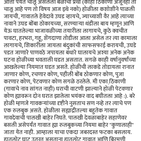
आत्ता पर्यंत चालू असलेली बळीची प्रथा (काही ठिकाणी अजूनही ती
चालू आहे पण तो विषय आज इथे नको) होळीला कशोशीने पाळली
जायची, गावातले हेवेदावे उघड व्हायचे, ज्याच्याशी वैर आहे त्याच्या
नावाने उघड बोंबा ठोकायच्या, सरण्यार्‍या थंडीला बाय म्हणून आणि
येऊ घातलेल्या भाजावळीच्या तयारीला लागायचे, कुठे क्वचीत
पावटा, हरभरा, गहू, शेंगदाणा तोडीला आला असेल तर त्या कामाला
लागायचे, शिकारीला जायला बंदुकांची साफसफाई करायची, उघडे
पडत जाणारे पाणवठे जपायला बंधारे घालायचे अश्या अनेक अनेक
घटना होळीच्या भवताली घडत असतात. सगळे काही वर्षानुवर्षांच्या
आखलेल्या नियमात घडत असते. होळीची लाकडे तोडायला रानात
जाणार कोण, रचणार कोण, पहीली बोंब ठोकणार कोण, पुजा
करणार कोण, पेटवणार कोण सगळे ठरलेले. मी एका ठि़काणी
(गावाचे नाव सांगत नाही) घराची वाटणी झाल्याने होळी पेटवणार
कोण ह्यावरून दोन घरात झालेला भयंकर वाद बघीतला आहे :). बरे
होळी म्हणजे गावकर्‍यांच्या दृष्टीने नुसताच सण नव्हे तर त्याचे पण
एक रुलबुक असते. होळीला सह्याद्रीतल्या बहुतेक गावात
गावदेवाची पालखी बाहेर निघते. पालखी देवळाबाहेर सहाणेवर
बसली असेपर्यंत गावात ह्या रुलबुकच्या नियमा बाहेर "कुणालाही"
जाता येत नाही. आम्हाला याचा एकदा जबरदस्त फटका बसलाय.
हातलोट घाट उतरत असताना हातलोट गावात आणि बिरमणी