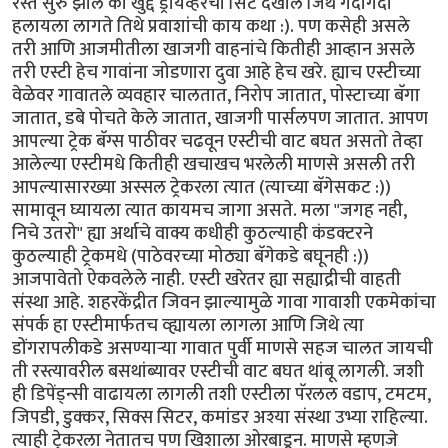
रस्ते सुरु झाले की खुद्द ड्रायव्हरची सिट देखील जिथे गदागदा
हलायला लागते तिथे प्रवाशांची काय कथा :). पण कसेही असले
तरी आणि आजमीतीला खाजगी वाहनांचे कितीही आव्हान असले
तरी एस्टी हेच गावांना जोडणारा दुवा आहे हेच खरे. ह्याच एस्टीच्या
वेळेवर गावातले व्यवहार चालतात, निरोप जातात, पोस्टाच्या बॅगा
जातात, डबे पोचते केले जातात, खाजगी पार्सलपण जातात. आपण
आपल्या ट्रेक बॅग्स पाठीवर चढवून एस्टीची वाट बघत असतो तेव्हा
आलेल्या एस्टीमधे कितीही खचाखच भरलेली माणसे असली तरी
आपल्यासारख्या अस्सल ट्रेकरला त्यात (त्याच्या बॅगेसकट :))
सामावून घ्यायला त्यात कायमच जागा असते. मला "जगह नही,
निचे उतरो" ह्या अर्थाचे वाक्य कधीही कुठल्याही कंडक्टरने
कुठल्याही ट्रेकमधे (पाठेवरच्या मोठ्या बॅगेकडे बघूनही :))
आजपावेतो ऐकवलेले नाही. एस्टी खरेतर ह्या सह्याद्रीची वाहती
संस्था आहे. शहरकेंद्रीत जिवन झाल्यामुळे गावा गावाशी एकमेकांचा
संपर्क हा एस्टीमार्फतच व्ह्यायला लागला आणि जिथे त्या
डोंगरापलीकडे असण्यार्‍या गावात पुर्वी माणसे सहज चालत जायची
ती रस्त्यावरील बसथांब्यावर एस्टीची वाट बघत थांबू लागली. जशी
ही डिपेंड्न्सी वाढायला लागली तशी एस्टीला पॅरलल वडाप, टमटम,
जिपडी, डुक्कर, सिक्स सिटर, कमांडर अश्या संस्था उभ्या राहिल्या.
त्याही ट्रेकरला नेतातच पण खिशाला ओरबाडून. माणसे म्हणजे