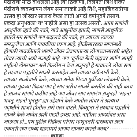
मंदीराची माळ बांधलेली आहे त्या ठिकाणी, विशेषतः जिथे शंकर
मंदीराचे व्यवस्थापन जंगम समाजाकडे आहे तिथे, महाशिवरात्रीचा
उत्सव हा जोरदार साजरा केला जातो अगदी वर्षानुवर्षे तसाच.
एकदा अनुभवला"च" पाहीजे असा हा उत्सव असतो.
आता सणांनी
आधुनीक व्हावे की नको, गावे आधुनीक झाली, माणसे आधुनीक
झाली मग सणांनी पण बदलावे की नको, हा ज्याच्या त्याच्या
समजुतीचा आणि गावकीचा प्रश्ण आहे. होळीसारख्या सणांमध्ये
होणारी गावकीतली भांडणे जोवर जेवणातल्या लोणच्यासारखी आहेत
तोवर त्याची अशी मजाही आहे. पण "दुनीया गेली चंद्रावर आणि आम्ही
राहीलो डोंगरावर" असे फिलींग न येता अजुनही हे गावातले लोक सण
हे तश्याच पद्धतीने साजरे करताहेत जसे त्यांच्या वडीलांनी केले,
त्यांच्या आजोबांनी केले, त्यांच्या अनेक पिढ्या पुर्वीच्या लोकांनी केले.
त्यांच्या पुढच्या पिढ्या पण हे सण असेच साजरे करतील की नाही काय
हे आजच सांगणे कठीण आहे पण जोवर सण समारंभ अजुनही "सहना
भवतु, सहनो भुनक्तु" ह्या उद्देशाने केले जातील तोवर ते अश्याच
पद्ध्तीने साजरे होतील असे मला वाटते. किंबहुना ते तश्याच पद्धतीने
साजरे केले जावेत अशी माझी इच्छा आहे. नाहीतर आदर्शवत असा
जाऊद्या हो...पण पुढील पिढीला परंपरा म्हणूनतरी दाखवावा असा
एकतरी सण सध्या शहरामधे आपण साजरा करतो काय?
-------------
-------------------------
क्रमशः