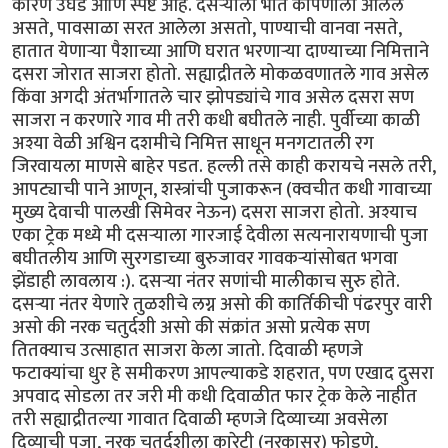
कारण उघड आणि स्पष्ट आहे. दसर्‍याला भात कापणीला आलेले
असते, पावसाळा सरत आलेला असतो, पाण्याची वानवा नसते,
हातात येणार्‍या पैशाच्या आणि घरात भरणार्‍या दाण्याच्या निमित्ताने
दसरा जोरात साजरा होतो. सह्याद्रीतले मोकळवणातले गाव असेल
किंवा अगदी अंतर्भागातले चार झोपड्यांचे गाव असेल दसरा सण
साजरा न करणारे गाव मी तरी कधी बघीतले नाही. पुर्वीच्या काळी
अश्या वेळी अश्विन दशमीचे निमित्त साधून मनगटातली रग
जिरवायला माणसे बाहेर पडत. हल्ली तसे काही करायचे नसले तरी,
आपट्याची पाने आणून, शस्त्रांची पुजाकरून (क्वचीत कधी गावाच्या
मुख्य देवाची पालखी सिमेवर नेऊन) दसरा साजरा होतो. अश्याच
एका ट्रेक मध्ये मी दसर्‍याला गारजाई देवीला सत्यनारायणाची पुजा
बघीतलीय आणि सुरगडाच्या बुरुजावर गावकर्‍यांसोबत भगवा
झेंडाही लावलाय :). दसर्‍या नंतर सणांची मालीकाच सुरु होते.
दसर्‍या नंतर येणारे तुळशीचे लग्न असो की कार्तिकीची पंढरपुर वारी
असो की नरक चतुर्दशी असो की संक्रांत असो प्रत्येक सण
तितक्याच उत्साहात साजरा केला जातो. दिवाळी म्हणजे
फटाक्यांचा धुर हे समीकरण आपल्याकडे शहरात, पण एखाद दुसरा
अपवाद सोडला तर जरी मी कधी दिवाळीत फार ट्रेक केले नाहीत
तरी सह्याद्रीतल्या गावात दिवाळी म्हणजे दिव्याच्या अवसेला
दिव्याची पुजा, नरक चतुर्दशीला कारेटी (नरकासुर) फोडणे,