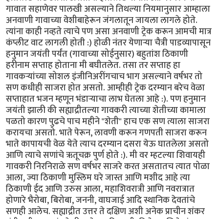
गावात सहाणेवर पालखी असल्याने तिथल्या नियमानुसार आम्हाला
अनवाणी गावाच्या वेशीबाहेरून जंगलातून जायला लागले होते.
त्यांना काही नव्हते त्याचे पण असा अनवाणी ट्रेक करून आमची मात्र
कंप्लीट वाट लागली होती :) होळी नंतर येणार्‍या चैत्री पाडव्यापासून
हनुमान जयंती पर्यंत (गावाच्या सोईनुसार) बहुतांश ठिकाणी
हरीनाम सप्ताह होताना मी बघीतलेत. तसा तर सप्ताह हा
गावकर्‍यांच्या सोशल इंजीनिअरींगचाच भाग असल्याने वर्षभर तो
सण कधीही साजरा होत असतो. आम्हीही ट्रेक दरम्यान बरेच वेळा
सप्ताहात भजन म्हणून भंडार्‍याचा लाभ घेतला आहे :). पण हनुमान
जयंती झाली की सह्याद्रीतल्या गावकरी त्याच्या शेतीच्या कामाला
पळतो कारण पुढचे पाच महीने "शेती" हाच एक सण त्याला साजरा
करायचा असतो. भाते पेरून, लावणी करून गणपती साजरा करून
भाते कापायची वेळ येते त्याच दरम्यान दसरा येऊ घातलेला असतो
आणि त्याचे सणांचे ऋतूचक्र पुर्ण होते :). मी वर म्हटल्या शिवायही
गावकरी निरनिराळे सण वर्षभर साजरे करत असतातच त्यात पोळा
आला, ज्या ठिकाणी मुस्लिम घरे जास्त आणि मशीद आहे त्या
ठिकाणी ईद आणि उरुस आला, महाशिवरात्री आणि नवरात्रात
होणारे भैरोबा, बिरोबा, जननी, वाघजाई आदि स्थानिक देवतांचे
सणही आलेच. सह्याद्रीत उत्तर ते दक्षिण अशी अनेक प्राचीन शंकर