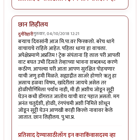
छान लिहीलय
गुरुवार, 04/10/2018 12:21
दुर्गविहारी
बर्‍याच दिवसांनी आज मि.पा.वर फिरकलो. बरेच धागे
वाचायचे राहिले आहेत. पहिला धागा हा वाचला.
अपेक्षेप्रमाणे अप्रतिम ! ट्रेक संपंताना हि लाल परी आपली
वाट बघत उभी दिसते तेव्हाच्या भावना शब्दबध्द करणे
कठीण. आपल्या घरी आता आपण सुरक्षित पोहचणार
याची जणु हमी मिळते. सह्याद्रीत साजरे होणारे ॠतु हा
असाच हळवा विषय, खांदेरीला जायचे असेल तर
होळीपौर्णिमेला पर्याय नाही, मी ही अशीच जोडून सुट्टी
घेउन कधी डोंगरात जातोय याची वाट पहात असतो. मग
अनंत चतुर्दशी, होळी, रंगपंचमी अशी निमित्ते शोधून
जोडून सुट्टी घेउन आणखी काही किल्ले नावावर केले
जातात. छान लिहीलय. पु.भा.प्र.
प्रतिसाद देण्यासाठी
लॉग इन करा
किंवा
सदस्य व्हा