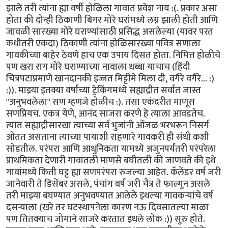
झाले तरी त्यांना ह्या वर्षी होळिला गावात प्रवेश नाय :(. प्रकार असा
होता की दोन्ही ठिकाणी बिगर मोरे घरांमध्ये लग्न झाली होती आणि
जावळी सारख्या मोरे घराण्यांसाठी प्रसिद्ध असलेल्या (यावर परत
कधीतरी एकदा) ठिकाणी त्यांना होळिसारख्या पवित्र सणाला
गावकीच्या बाहेर ठेवणे हाच एक उपाय दिसत होता. निमित्त होळीचे
पण खरा राग मोरे घराण्याच्या नावाला धब्बा याचाच (हिंदी
चित्रपटाप्रमाणे खानदानकी इज्जत मिट्टीमे मिला दी, वगैरे वगैरे... :)
:)). माझ्या इतक्या वर्षांच्या ट्रेकिंगमध्ये सह्याद्रीत सर्वात जास्त
"अनुभवलेला" सण म्हणजे होळीच :). तसा एकंदरीत माणूस
सणप्रियच. एकत्र येणे, आनंद साजरा करणे हे त्याला आवडतेच.
त्यात सह्याद्रीसारखा त्याच्या सर्व भुजांनी ओंजळ भरभरून निसर्ग
ओतत असताना त्याच्या पायाशी राहणारे गावकरी ही संधी कशी
सोडतील. परंपरा आणि आधुनिकता यामध्ये अजुनपर्यंतरी परंपरेला
प्राथमिकता देणारी गावातली माणसे बघीतली की जाणवते की इथे
गावांमध्ये किती घट्ट ह्या सणपरंपरा रुजल्या आहेत. कॅलेंडर वर्ष जरी
जानेवारी ते डिसेंबर असले, पंचांग वर्ष जरी चैत्र ते फाल्गुन असले
तरी माझ्या बघण्यात अनुभवण्यात आलेले इथल्या गावकर्‍यांचे वर्ष
दसर्‍याला (खरे तर घटस्थापनेला कारण नऊ दिवसातल्या माळा
पण तितक्याच जोमाने साजरे करतात इथले लोक :)) सुरु होते.