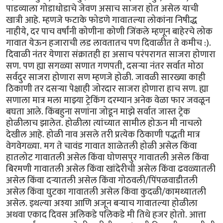
पाडव्याला गोडाधोडाचे जेवण असाच साजरा होत असेल याची
खात्री आहे. म्हणजे फटाके फोडणे गावातल्या लोकांना निषीद्ध
नाहीये, दर पाच वर्षांनी कोणीना कोणी जिंकले म्हणून बाहेरचे लोक
गावात येऊन हजाराची लड लावतातच पण दिवाळीत ते कमीच :).
दिवाळी नंतर येणारा संक्रातही हा असाच परंपरागत साजरा होणारा
सण. पण ह्या सगळ्या सणात गणपती, दसर्‍या नंतर सर्वात मोठा
सर्वदुर साजरा होणारा सण म्हणजे होळी. जावळी सारख्या काही
ठिकाणी तर दसर्‍या पेक्षाही जोरदार साजरा होणारा हाच सण. ह्या
सणाला मात्र मला माझ्या ट्रेकिंग दरम्यान अनेक वेळा फार जवळून
बघता आले. किंबहुना सणांना जोडून माझे सर्वात जास्त ट्रेक
होळीलाच झालेत. होळीला त्यांच्यात सामील होऊन मी नाचलो
देखील आहे. होळी नाव असले तरी प्रत्येक ठिकाणी पद्धती मात्र
वेगवेगळ्या. मग ते चावंड गावात शाळेतली होळी असेल किंवा
हातलोट गावातली असेल किंवा घोणसपुर गावातली असेल किंवा
बिरमणी गावातली असेल किंवा खांदेरीची असेल किंवा ढवळ्यातली
असेल किंवा दर्‍यातली असेल किंवा गोठवली/पिंपळवाडीतली
असेल किंवा घुटका गावातली असेल किंवा कुदळी/कामथ्यातली
असेल. इथल्या अश्या आणि अजून बर्‍याच गावातल्या होळीला
अथवा एकाद दिवस अलिकडे पलिकडे मी तिथे हजर होतो. आत्ता