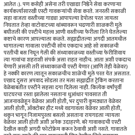
आलेत :). पण कसेही असेना तरी एखाद्या निष्ठेने सेवा करणार्‍या
कार्यकर्त्यासारखी एस्टी गावकर्‍यांची सेवा करते. जनरली सकाळी
सहा वाजता वस्तीच्या गाड्या आपापल्या डेपोला परत जायला
निघतात तेव्हा वाटोवाटच्या थांब्यावरून चढणारी शाळकरी मुले
बघीतली की एस्टीचे महत्त्व आणी वस्तीच्या फेरीला तिने घेतलेल्या
कष्टाचे कारण आपल्याला कळते. सह्याद्रीतल्या अगदी आतमधील
भागातल्या गावाला एस्टीची सोय एकदाच आहे सो सकाळची
परतीची बस निघून गेली की संध्याकाळच्या वस्तीच्या फेरीशिवाय
त्या गावांचा शहराशी संपर्क असा राहत नाहीच. आता अशी एकदाच
येणारी असली तरी संध्याकाळची एस्टी येणार (आणि तेही वेळेवर)
हे नक्की कारण त्यातून सकाळचीच शाळेची मुले परत येत असतात.
एखाद दुसरा अपवाद सोडला तर मला सह्याद्रीत ट्रेकिंग करताना
वेळेबाबतीत एस्टीने सहसा दगा दिलेला नाही. कित्येक वर्षांपुर्वी
घाटघरचा रस्ता झालेला नसताना धुआंधार पावसात ती
आजनावळेहून वेळेवर आली होती, भर दुपारी कुमठ्यात वेळेवर
आली होती, ऑक्टोबर हीट मध्ये वडगावला वेळेवर आली होती,
थकुन भागून निजामपुरला बसलो असताना रायगडला न्यायला
वेळेवर आली होती अशी अनेक उदाहरणे. बरे गावाकडची एस्टी
देखील काही अगदी फोटोफ्रेम करून ठेवावी अशी नसते. गावातले