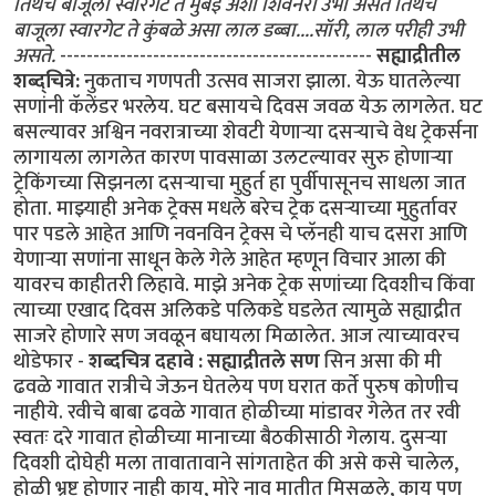
तिथेच बाजूला स्वारगेट ते मुंबई अशी शिवनेरी उभी असते तिथेच
बाजूला स्वारगेट ते कुंबळे असा लाल डब्बा....सॉरी, लाल परीही उभी
असते.
-----------------------------------------------
सह्याद्रीतील
शब्द्चित्रे:
नुकताच गणपती उत्सव साजरा झाला. येऊ घातलेल्या
सणांनी कॅलेंडर भरलेय. घट बसायचे दिवस जवळ येऊ लागलेत. घट
बसल्यावर अश्विन नवरात्राच्या शेवटी येणार्‍या दसर्‍याचे वेध ट्रेकर्सना
लागायला लागलेत कारण पावसाळा उलटल्यावर सुरु होणार्‍या
ट्रेकिंगच्या सिझनला दसर्‍याचा मुहुर्त हा पुर्वीपासूनच साधला जात
होता. माझ्याही अनेक ट्रेक्स मधले बरेच ट्रेक दसर्‍याच्या मुहुर्तावर
पार पडले आहेत आणि नवनविन ट्रेक्स चे प्लॅनही याच दसरा आणि
येणार्‍या सणांना साधून केले गेले आहेत म्हणून विचार आला की
यावरच काहीतरी लिहावे. माझे अनेक ट्रेक सणांच्या दिवशीच किंवा
त्याच्या एखाद दिवस अलिकडे पलिकडे घडलेत त्यामुळे सह्याद्रीत
साजरे होणारे सण जवळून बघायला मिळालेत. आज त्याच्यावरच
थोडेफार -
शब्दचित्र दहावे : सह्याद्रीतले सण
सिन असा की मी
ढवळे गावात रात्रीचे जेऊन घेतलेय पण घरात कर्ते पुरुष कोणीच
नाहीये. रवीचे बाबा ढवळे गावात होळीच्या मांडावर गेलेत तर रवी
स्वतः दरे गावात होळीच्या मानाच्या बैठकीसाठी गेलाय. दुसर्‍या
दिवशी दोघेही मला तावातावाने सांगताहेत की असे कसे चालेल,
होळी भ्रष्ट होणार नाही काय, मोरे नाव मातीत मिसळले, काय पण