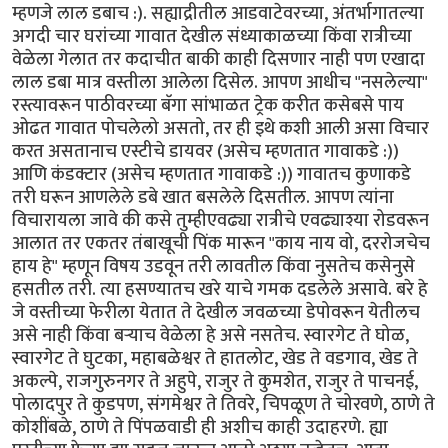
म्हणजे लाल डबाच :). सह्याद्रीतील आडवाटेवरच्या, अंतर्भागातल्या
अगदी चार घरांच्या गावात देखील संध्याकाळच्या किंवा रात्रीच्या
वेळेला गेलात तर कदाचीत बाकी काही दिसणार नाही पण एखादा
लाल डबा मात्र वस्तीला आलेला दिसेल. आपण आधीच "नसलेल्या"
रस्त्यावरून पाठीवरच्या बॅगा सांभाळत ट्रेक करीत कसेबसे पाय
ओढत गावात पोचलेलो असतो, तर ही इथे कशी आली असा विचार
करत असतानाच एस्टीचे डायवर (असेच म्हणतात गावाकडे :))
आणि कंडक्टार (असेच म्हणतात गावाकडे :)) गावातच कुणाकडे
तरी घरून आणलेले डबे खात बसलेले दिसतील. आपण त्यांना
विचारायला जावे की कसे तुम्हीएवढ्या रात्रीचे एवढ्याश्या रोडवरून
आलात तर एकतर तंबाखूची पिंक मारून "काय नाय वो, दररोजचेच
हाय हे" म्हणून विषय उडवून तरी लावतील किंवा नुसतेच कसेनुसे
हसतील तरी. त्या हसण्यातच खरे याचे गमक दडलेले असावे. बरे हे
जे वस्तीच्या फेरीला येतात ते देखील जवळच्या डेपोवरून येतीलच
असे नाही किंवा बर्‍याच वेळेला हे असे नसतेच. स्वारगेट ते घोळ,
स्वारगेट ते घुटका, महाबळेश्वर ते हातलोट, खेड ते वडगाव, खेड ते
अकल्पे, राजगुरुनगर ते अहुपे, राजुर ते कुमशेत, राजुर ते पाचनई,
पोलादपुर ते कुडपण, संगमेश्वर ते तिवरे, चिपळूण ते चोरवणे, ठाणे ते
कोशींबळे, ठाणे ते पिंपळवाडी ही अशीच काही उदाहरणे. ह्या