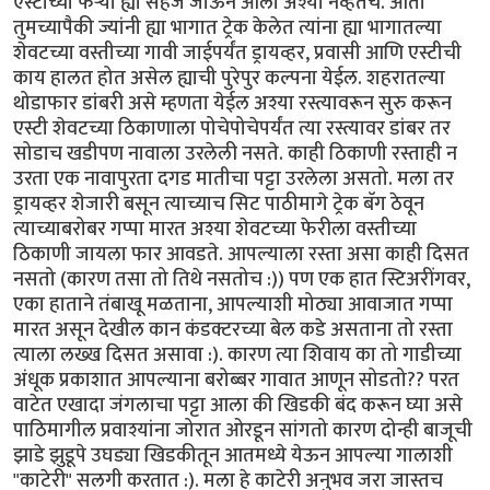
एस्टीच्या फेर्‍या ह्या सहज जाऊन आलो अश्या नव्हेतच. आता
तुमच्यापैकी ज्यांनी ह्या भागात ट्रेक केलेत त्यांना ह्या भागातल्या
शेवटच्या वस्तीच्या गावी जाईपर्यंत ड्रायव्हर, प्रवासी आणि एस्टीची
काय हालत होत असेल ह्याची पुरेपुर कल्पना येईल. शहरातल्या
थोडाफार डांबरी असे म्हणता येईल अश्या रस्त्यावरून सुरु करून
एस्टी शेवटच्या ठिकाणाला पोचेपोचेपर्यंत त्या रस्त्यावर डांबर तर
सोडाच खडीपण नावाला उरलेली नसते. काही ठिकाणी रस्ताही न
उरता एक नावापुरता दगड मातीचा पट्टा उरलेला असतो. मला तर
ड्रायव्हर शेजारी बसून त्याच्याच सिट पाठीमागे ट्रेक बॅग ठेवून
त्याच्याबरोबर गप्पा मारत अश्या शेवटच्या फेरीला वस्तीच्या
ठिकाणी जायला फार आवडते. आपल्याला रस्ता असा काही दिसत
नसतो (कारण तसा तो तिथे नसतोच :)) पण एक हात स्टिअरींगवर,
एका हाताने तंबाखू मळताना, आपल्याशी मोठ्या आवाजात गप्पा
मारत असून देखील कान कंडक्टरच्या बेल कडे असताना तो रस्ता
त्याला लख्ख दिसत असावा :). कारण त्या शिवाय का तो गाडीच्या
अंधूक प्रकाशात आपल्याना बरोब्बर गावात आणून सोडतो?? परत
वाटेत एखादा जंगलाचा पट्टा आला की खिडकी बंद करून घ्या असे
पाठिमागील प्रवाश्यांना जोरात ओरडून सांगतो कारण दोन्ही बाजूची
झाडे झुडूपे उघड्या खिडकीतून आतमध्ये येऊन आपल्या गालाशी
"काटेरी" सलगी करतात :). मला हे काटेरी अनुभव जरा जास्तच