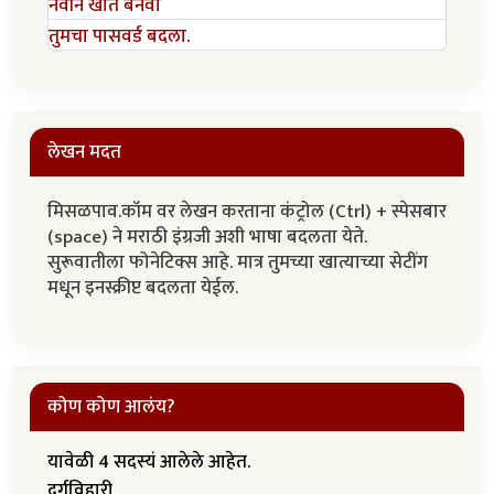
नवीन खाते बनवा
तुमचा पासवर्ड बदला.
लेखन मदत
मिसळपाव.कॉम वर लेखन करताना कंट्रोल (Ctrl) + स्पेसबार
(space) ने मराठी इंग्रजी अशी भाषा बदलता येते.
सुरूवातीला फोनेटिक्स आहे. मात्र तुमच्या खात्याच्या सेटींग
मधून इनस्क्रीप्ट बदलता येईल.
कोण कोण आलंय?
यावेळी 4 सदस्यं आलेले आहेत.
दुर्गविहारी