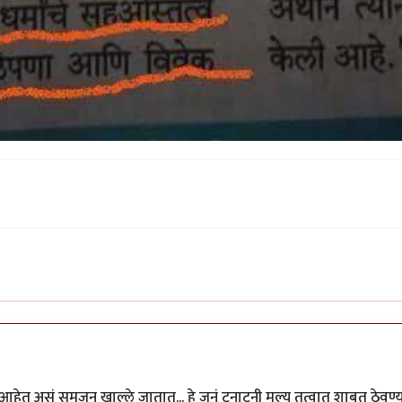
थ
by
श्रीगुरुजी
 आहेत असं समजून खाल्ले जातात... हे जुनं टनाटनी मूल्य तत्वात शाबूत ठेवण्