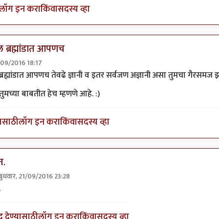
लॉग इन करा
किंवा
सदस्य व्हा
 ब्रह्मांडात आपणच
1/09/2016 18:17
नेक जण पौरोहित्य करतात.
by
श्रीगुरुजी
्रह्मांडात आपणच तेवढे ज्ञानी व इतर सर्वजण अज्ञानी असा तुमचा गैरसमज
तुमच्या बाबतीत हेच म्हणणे आहे. :)
यासाठी
लॉग इन करा
किंवा
सदस्य व्हा
त.
बुधवार, 21/09/2016 23:28
ly to
अर्थात अखिल ब्रह्मांडात आपणच
by
शलभ
.
द देण्यासाठी
लॉग इन करा
किंवा
सदस्य व्हा