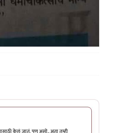
यासाठी केलं जातं. पण असो.. अता तुम्ही