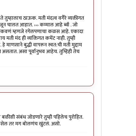
ते तुम्हालाच ठाऊक. मती मंदत्व वगैरे व्यक्तीगत
मजून चालत आहात. ››› कम्माल आहे ब्वॉ . जो
ऐकवणं म्हणजे रगेलपणाचा कळस आहे. एकादा
य मती मंद ही व्यक्तिगत कमेंट नाही. तुम्ही
े माणसाने बुद्धी वापरून स्वत:ची मती मुद्दाम
 असतात. असा पूर्वानुभव आहेच. तुम्हिही तेच
ळीशी संबंध जोडणारे तुम्ही पहिलेच पुरोहित.
असेल तर मग बोलणंच खुंटलं. असो.