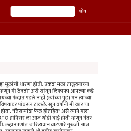
शोध
शोध
म्हा मुलांची धारणा होती. एकदा मला तालुक्याच्या
ल म्हणून मी ठेवतो" असे सांगून लिफाफा आपल्या कडे
यच्या फंदात पडले नाही (त्यांच्या पुढे) मन त्यांच्या
विषयावर पांघरून टाकले. खूप वर्षांनी मी कार चा
होता. "तिसऱ्यांदा फेल होताहेत" असे त्याने मला
ाही RTO हापिसर ला आज थोडी घाई होती म्हणून नंतर
ी. लहानपणांत चारित्र्यवान वाटणारे गुरुजी आज