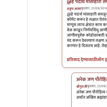
@हे पदार्थ मांसाहारी 
बुधवार, 21/09/2016
अत्रुप्त आत्मा
In reply to
शाकाहारी पदार्
@हे पदार्थ मांसाहारी समजून
कॉमेंट करून हे लक्षात येतं
माणूस त्याच क्षेत्रात काम क
वेळ काढून निर्णयसिंधु आणी ध
जाणीवपूर्वक कोहोळाबली सारख
मंद करून ठेवल्याचं लक्षण आ
करणार हे दिसतच आहे. तेंव्हा
प्रतिसाद देण्यासाठी
लॉग 
अनेक जण पौरोहित
बुधवार, 21/09
श्रीगुरुजी
In reply to
@हे पदा
अनेक जण पौरोहित्य 
अर्थात अखिल ब्रह्म