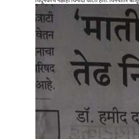
विदूषकाचे पेक्षाही विनोदी वाटत होते. विषयांतर बाज