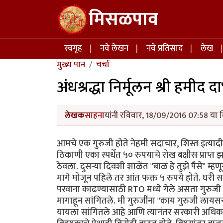
Skip to main content
मिसळपाव
Main navigation
स्वगृह
नवे लेखन
नवे प्रतिसाद
लेख
मुख्य पान
चर्चा
अंधश्रद्धा निर्मूलन श्री हमीद द
लेखक
साहना
यांनी रविवार, 18/09/2016 07:58 या द
आमचे एक गुरुजी होते नेहमी सदाचार, शिस्त इत्यादी ग
ठिकाणी एका स्पर्धेंत ५० रुपयाचे रोख बक्षीस प्राप
ठेवला. दुसऱ्या दिवशी शाळेंत "बाळ हे तुझे पैसे" म्हणून 
मागे मोजून पहिले तर आंत फक्त ५ रुपये होते. घरी स
परवाना काढण्यासाठी RTO मध्ये गेले असता गुरुजी सु
मागाहून सांगितले. मी गुरुजींना "काय गुरुजी लायसन
यायला सांगितले आहे आणि त्यानंतर सरकारी अधिकारी