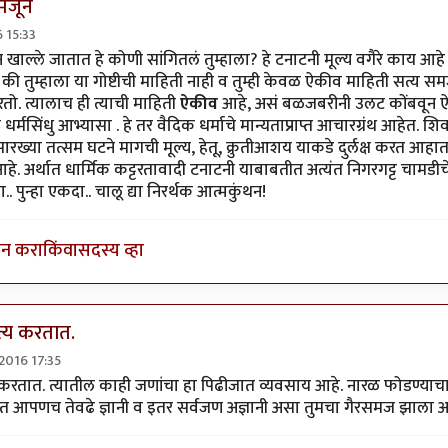
समजून
 15:33
थ असले.. तरी ते
by
श्रीगुरुजी
 खाल्ले जातात हे कोणी सांगितलं तुम्हाला? हे टनाटनी मूल्य वगैरे काय आहे 
य की तुम्हाला या गोष्टीची माहिती नाही व तुम्ही केवळ ऐकीव माहिती सत्य स
रतो. त्यालाच ही त्याची माहिती
ऐकीव
आहे, असं बळजबरीनी उलट कोंबवून 
र्मसिंधु आभ्यासा . हे तर वैदिक धर्माचे मान्यताप्राप्त आचारग्रंथ आहेत. शिवा
्या तत्सम घटने मागची मूल्य, हेतू, क्रुतीआशय याकडे दुर्लक्ष करत आहात. ह
हे. अर्थात धार्मिक कट्टरतावादी टनाटनी याबाबतीत अत्यंत निगरगट्ट चामडीचे
.. पुन्हा एकदा.. चालू द्या निरर्थक आत्मकुंथन!
इन करा
किंवा
सदस्य व्हा
्य करतात.
/2016 17:35
र्थ मांसाहारी समजून
by
अत्रुप्त आत्मा
करतात. त्यातील काही जणांचा हा पिढीजात व्यवसाय आहे. नारळ फोडण्याचा ब
ांडात आपणच तेवढे ज्ञानी व इतर सर्वजण अज्ञानी असा तुमचा गैरसमज झाला 