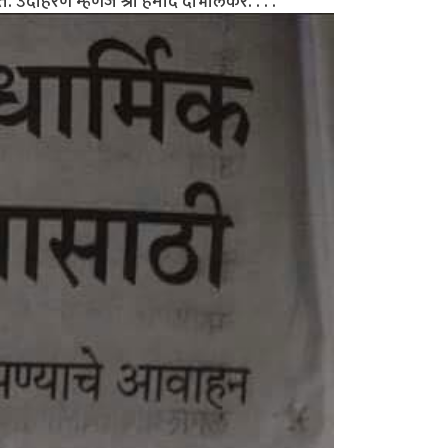
त. उदाहरण म्हणजे श्री हमीद दाभोलकर. . . .