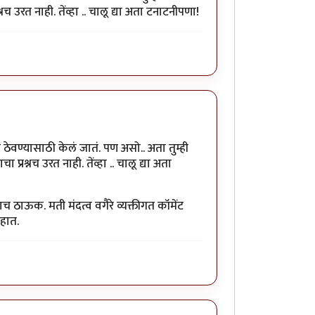
 उरत नाही. तेंव्हा .. चालू द्या अता टनाटनीपणा!
 ठेवण्यासाठी केलं जातं. पण असो.. अता तुम्ही
रश्नच उरत नाही. तेंव्हा .. चालू द्या अता
लाच ठाऊक. मती मंदत्व वगैरे व्यक्तीगत कॉमेंट
आहात.