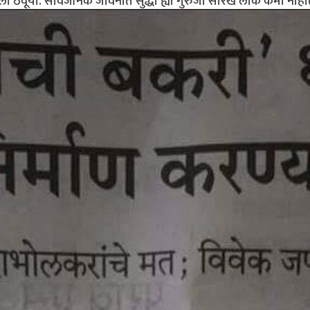
ूला ठेवूया. सार्वजनिक जीवनात सुद्धा ह्या गुरुजी सारखे लोक कमी नाही