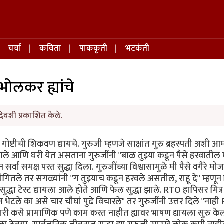
चर्चा
कविता
पाककृती
भटकंती
ाभोलकर ह्यांचे
िवशी प्रकाशित केले.
ोष्टीची शिकवण द्यायचे. गुरुजी म्हणजे साक्षांत गुरु ब्रहस्पती अशी आ
्त झाले आणि घरी येत असताना गुरुजींनी "बाळ तुझ्या कडून पैसे हरवाती
सर्वां समक्ष परत सुद्धा दिला. गुरुजींच्या विश्वासामुळे मी पैसे वगैरे मोजा
ांगितले तर सगळ्यांनी "ग तुझ्याच कडून हरवले असतील, राहू दे" म्हणून 
द्धा टेस्ट द्यायला आले होते आणि फेल सुद्धा झाले. RTO हापिसर मित्र 
 भेटले का असे चार चौघां पुढे विचारले" तर गुरुजींनी उत्तर दिले "न
 कसे प्रामाणिक पणे काम करत नाहीत ह्यावर भाषण द्यायला सुरु केल