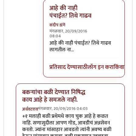
आहे की नाही
पंचाईत? तिथे गाढव
संदीप डांगे
मंगळवार, 20/09/2016
08:04
In reply to
वाईट मानून घेऊ नका गाढवाच्या
आहे की नाही पंचाईत? तिथे गाढव
लागतील ना...
प्रतिसाद देण्यासाठी
लॉग इन करा
किंवा
सदस्य
बकऱ्यांचा बळी देण्यात निषिद्ध
काय आहे हे समजले नाही.
मंगळवार, 20/09/2016 04:03
अर्धवटराव
In reply to
बकऱ्यांचा बळी
by
आजानुकर्ण
+१ मलाही बळी प्रथेमधे काय चुक आहे हे कळत
नाहि. सणासुदीला आपण गोड, आवडीचं अन्नसेवन
करतो. ज्यांना मांसाहार आवडतो त्यांनी अवष्य बळी