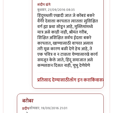
संदीप डांगे
बुधवार, 21/09/2016 08:35
In reply to
ये बात हजम नही हुई. इस्कटून
by
खट
हिंदुमधली एखादी जात जे कोंबडं बकरे
वैगेरे देवाला कापतात त्यातला सुशिक्षित
वर्ग ह्या प्रथा सोडून आहे, मुस्लिमांमध्ये
मात्र असे काही नाही, श्रीमंत गरीब,
शिक्षित अशिक्षित सर्वच ईदला बकरे
कापतात, खाण्यासाठी वापरत असाल
तरी मूळ कारण बळी देणे हेच आहे, ते
एक पवित्र व न टाळता येण्यासारखे कार्य
समजून केले जाते, हिंदू समाजात असे
कम्पलशन दिसत नाही, चुभु देणेघेणे
प्रतिसाद देण्यासाठी
लॉग इन करा
किंवा
सदस्य व्
बरोबर
सोमवार, 19/09/2016 21:01
प्रदीप