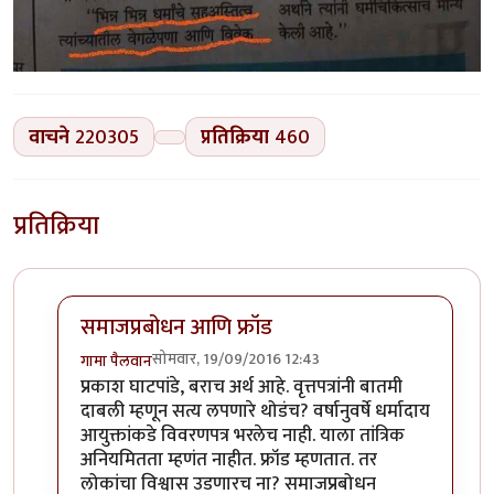
वाचने
220305
प्रतिक्रिया
460
प्रतिक्रिया
समाजप्रबोधन आणि फ्रॉड
सोमवार, 19/09/2016 12:43
गामा पैलवान
In reply to
हा मुद्दा सनातनवाले
by
प्रकाश घाटपांडे
प्रकाश घाटपांडे, बराच अर्थ आहे. वृत्तपत्रांनी बातमी
दाबली म्हणून सत्य लपणारे थोडंच? वर्षानुवर्षे धर्मादाय
आयुक्तांकडे विवरणपत्र भरलेच नाही. याला तांत्रिक
अनियमितता म्हणंत नाहीत. फ्रॉड म्हणतात. तर
लोकांचा विश्वास उडणारच ना? समाजप्रबोधन