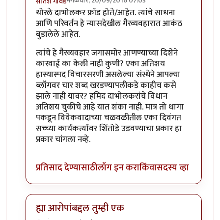
मंगळवार, 20/09/2016 07:03
सतिश गावडे
In reply to
प्रकाश घाटपांडे,
by
गामा पैलवान
थोरले दाभोलकर फ्रॉड होते/आहेत. त्यांचे साधना
आणि परिवर्तन हे न्यासदेखील गैरव्यवहारात आकंठ
बुडालेले आहेत.
त्यांचे हे गैरव्यवहार जगासमोर आणण्याच्या दिशेने
कारवाई का केली नाही कुणी? एका अतिशय
हास्यास्पद विचारसरणी असलेल्या संस्थेने आपल्या
ब्लॉगवर चार शब्द खरडण्यापलीकडे काहीच कसे
झाले नाही यावर? हमिद दाभोलकरांचे विधान
अतिशय चुकीचे आहे यात शंका नाही. मात्र तो धागा
पकडून विवेकवादाच्या चळवळीतील एका दिवंगत
सच्च्या कार्यकर्त्यावर शिंतोडे उडवण्याचा प्रकार हा
प्रकार चांगला नव्हे.
प्रतिसाद देण्यासाठी
लॉग इन करा
किंवा
सदस्य व्हा
ह्या आरोपांबद्दल तुम्ही एक