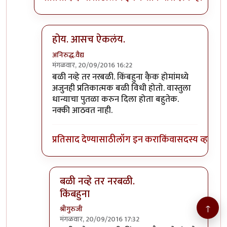
होय. आसच ऐकलंय.
अनिरुद्ध.वैद्य
मंगळवार, 20/09/2016 16:22
In reply to
>>> नारळ फोडणे हे देखील बळी
by
श्रीगुरुज
बळी नव्हे तर नरबळी. किंबहुना कै़क होमांमध्ये
अजुनही प्रतिकात्मक बळी विधी होतो. वास्तुला
धान्याचा पुतळा करुन दिला होता बहुतेक.
नक्की आठवत नाही.
प्रतिसाद देण्यासाठी
लॉग इन करा
किंवा
सदस्य व्हा
बळी नव्हे तर नरबळी.
किंबहुना
↑
श्रीगुरुजी
मंगळवार, 20/09/2016 17:32