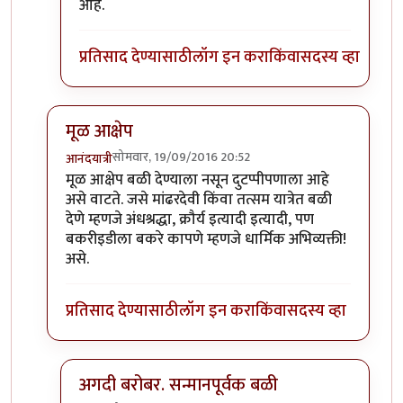
In reply to
खाण्यासाठी मारले ते चालेल,
by
संदीप डांगे
आहे.
प्रतिसाद देण्यासाठी
लॉग इन करा
किंवा
सदस्य व्हा
मूळ आक्षेप
सोमवार, 19/09/2016 20:52
आनंदयात्री
In reply to
बकऱ्यांचा बळी
by
आजानुकर्ण
मूळ आक्षेप बळी देण्याला नसून दुटप्पीपणाला आहे
असे वाटते. जसे मांढरदेवी किंवा तत्सम यात्रेत बळी
देणे म्हणजे अंधश्रद्धा, क्रौर्य इत्यादी इत्यादी, पण
बकरीइडीला बकरे कापणे म्हणजे धार्मिक अभिव्यक्ती!
असे.
प्रतिसाद देण्यासाठी
लॉग इन करा
किंवा
सदस्य व्हा
अगदी बरोबर. सन्मानपूर्वक बळी