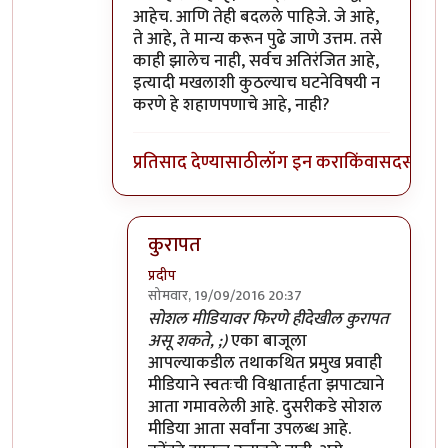
आहेच. आणि तेही बदलले पाहिजे. जे आहे,
ते आहे, ते मान्य करून पुढे जाणे उत्तम. तसे
काही झालेच नाही, सर्वच अतिरंजित आहे,
इत्यादी मखलाशी कुठल्याच घटनेविषयी न
करणे हे शहाणपणाचे आहे, नाही?
प्रतिसाद देण्यासाठी
लॉग इन करा
किंवा
सदस्य व्हा
कुरापत
प्रदीप
सोमवार, 19/09/2016 20:37
In reply to
भारतातल्या कत्तलखान्यात
by
प्रदीप
सोशल मीडियावर फिरणे हीदेखील कुरापत
असू शकते, ;)
एका बाजूला
आपल्याकडील तथाकथित प्रमुख प्रवाही
मीडियाने स्वतःची विश्वातार्हता झपाट्याने
आता गमावलेली आहे. दुसरीकडे सोशल
मीडिया आता सर्वांना उपलब्ध आहे.