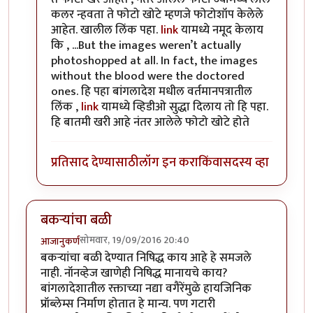
कलर न्हवता ते फोटो खोटे म्हणजे फोटोशॉप केलेले
आहेत. खालील लिंक पहा.
link
यामध्ये नमूद केलाय
कि , ...But the images weren’t actually
photoshopped at all. In fact, the images
without the blood were the doctored
ones. हि पहा बांगलादेश मधील वर्तमानपत्रातील
लिंक ,
link
यामध्ये व्हिडीओ सुद्धा दिलाय तो हि पहा.
हि बातमी खरी आहे नंतर आलेले फोटो खोटे होते
प्रतिसाद देण्यासाठी
लॉग इन करा
किंवा
सदस्य व्हा
बकऱ्यांचा बळी
सोमवार, 19/09/2016 20:40
आजानुकर्ण
बकऱ्यांचा बळी देण्यात निषिद्ध काय आहे हे समजले
नाही. नॉनव्हेज खाणेही निषिद्ध मानायचे काय?
बांगलादेशातील रक्ताच्या नद्या वगैरेंमुळे हायजिनिक
प्रॉब्लेम्स निर्माण होतात हे मान्य. पण गटारी