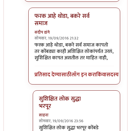
फरक आहे थोडा, बकरे सर्व
समाज
संदीप डांगे
सोमवार, 19/09/2016 21:32
In reply to
जत्रे मधे बकरी कोंबड कापतात
by
प्रकाश 
फरक आहे थोडा, बकरे सर्व समाज कापतो
तर कोंबड्या काही अशिक्षित लोकांपर्यंत उरलं,
सुशिक्षित कापत असतील तर माहित नाही,
प्रतिसाद देण्यासाठी
लॉग इन करा
किंवा
सदस्य व्हा
सुशिक्षित लोक सुद्धा
भरपूर
साहना
सोमवार, 19/09/2016 23:56
In reply to
फरक आहे थोडा, बकरे सर्व समाज
by
स
सुशिक्षित लोक सुद्धा भरपूर कोंबडे