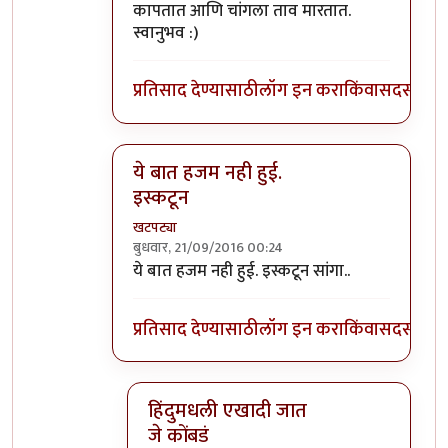
कापतात आणि चांगला ताव मारतात.
स्वानुभव :)
प्रतिसाद देण्यासाठी
लॉग इन करा
किंवा
सदस्य व्हा
ये बात हजम नही हुई.
इस्कटून
खटपट्या
बुधवार, 21/09/2016 00:24
In reply to
फरक आहे थोडा, बकरे सर्व समाज
by
स
ये बात हजम नही हुई. इस्कटून सांगा..
प्रतिसाद देण्यासाठी
लॉग इन करा
किंवा
सदस्य व्हा
हिंदुमधली एखादी जात
जे कोंबडं