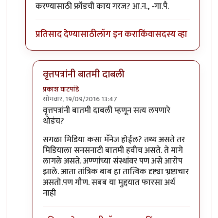
करण्यासाठी फ्रॉडची काय गरज? आ.न., -गा.पै.
प्रतिसाद देण्यासाठी
लॉग इन करा
किंवा
सदस्य व्हा
वृत्तपत्रांनी बातमी दाबली
प्रकाश घाटपांडे
सोमवार, 19/09/2016 13:47
In reply to
समाजप्रबोधन आणि फ्रॉड
by
गामा पैलवान
वृत्तपत्रांनी बातमी दाबली म्हणून सत्य लपणारे
थोडंच?
सगळा मिडिया कसा मॅनेज होईल? तथ्य असते तर
मिडियाला सनसनाटी बातमी हवीच असते. ते मागे
लागले असते. अण्णांच्या संस्थांवर पण असे आरोप
झाले. आता तांत्रिक बाब हा तात्विक दृष्ट्या भ्रष्टाचार
असतो.पण गौण. सबब या मुद्दयात फारसा अर्थ
नाही