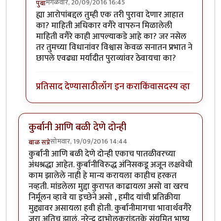
मंगळवार, 20/09/2016 16:45
पुंबा
In reply to
प्रकाश घाटपांडे,
by
गामा पैलवान
ह्या आरोपांबद्दल तुम्ही एक तरी पुरावा देणार आहात
का? माहिती अधिकार वगैरे वापरुन मिळालेली
माहिती वगैरे काही आपल्याकडे आहे का? जर नसेल
तर तुमच्या विधानांवर विश्वास केवळ सनातन प्रभात ने
छापले एवढ्या मर्यादीत पुराव्यांवर ठेवायचा का?
प्रतिसाद देण्यासाठी
लॉग इन करा
किंवा
सदस्य व्हा
कुर्बानी आणि बळी देणे दोन्ही
सोमवार, 19/09/2016 14:44
बाळ सप्रे
कुर्बानी आणि बळी देणे दोन्ही एकाच पातळीवरच्या
अंधश्रद्धा आहेत. कुर्बानीविरुद्ध अंनिसकडू अजून लक्षवेधी
काम झालेले नाही हे मान्य करायला काहीच हरकत
नव्हती. मांडलेला मुद्दा कुरापत काढायला असो वा खरच
निर्मूलन व्हावे या इच्छेने असो , हमीद यांची प्रतिक्रीया
मुद्द्यावर असायला हवी होती. कुर्बानीमागचा भावार्थवगैरे
जरा अतिच झालं. नरेन्द्र दाभोलकरांइतके संयमित भाष्य