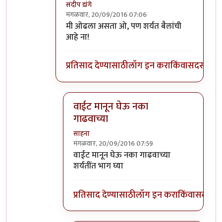
संदीप डांगे
मंगळवार, 20/09/2016 07:06
In reply to
इतके चांगले बैल इथे तुम्हाला
by
साहन
मी ओढला असता ओ, पण शर्यत बैलांची
आहे ना!
प्रतिसाद देण्यासाठी
लॉग इन करा
किंवा
सदस्य व्हा
वाईट मानून घेऊ नका
गाढवाच्या
साहना
मंगळवार, 20/09/2016 07:59
In reply to
मी ओढला असता ओ, पण शर्यत
by
स
वाईट मानून घेऊ नका गाढवाच्या
शर्यतींत भाग घ्या
प्रतिसाद देण्यासाठी
लॉग इन करा
किंवा
सदस्य व्