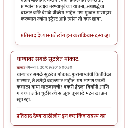
देऊन मांसाहार करावा. बळी प्रकरणात स्वच्छता,
प्राण्यांना प्रत्यक्ष्य मरण्यापुर्वेच्या यातना, अंधश्रद्धेचा
बाजार वगैरे वेगळे प्रॉब्लेम आहेत. पण मुळात मांसाहार
करण्यात ज्यांना इंट्रेस्ट आहे त्यांना तो करु द्यावा.
प्रतिसाद देण्यासाठी
लॉग इन करा
किंवा
सदस्य व्हा
धाग्यावर सगळे सुटलेत मोकाट.
मंगळवार, 20/09/2016 00:30
बॅटमॅन
धाग्यावर सगळे सुटलेत मोकाट. फुरोगाम्यांची कितीवेळा
मारणार, ते तसेही बदलणार नाहीत. मग आपण एनर्जी
कशाला वाया घालवायची? बकरी ईदला बिर्यानी आणि
गावच्या जत्रेत चुलीवरचे साजूक तूपवाले मटन खा अन
खूष रहा.
प्रतिसाद देण्यासाठी
लॉग इन करा
किंवा
सदस्य व्हा