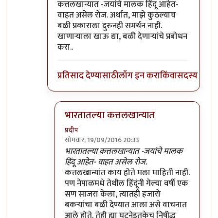
कत्तलखान्यात -जयांचे मालक हिंदू आहेत-
वाहत असेल रोज. अर्थात, माझे कुठल्याच
बळी प्रकाराला दुरुनही समर्थन नाही.
खाणाऱ्याला खाऊ द्या, बळी देणाऱ्यांचे प्रबोधन
करा..
प्रतिसाद देण्यासाठी
लॉग इन करा
किंवा
सदस्य व्हा
भारतातल्या कत्तलखान्यात
प्रदीप
सोमवार, 19/09/2016 20:33
In reply to
सोशल मीडियावर फिरणे हीदेखील
by
सं
भारतातल्या कत्तलखान्यात -जयांचे मालक
हिंदू आहेत- वाहत असेल रोज.
कत्तलखान्यांत काय होते मला माहिती नाही.
पण नेपाळमधे तेथील हिंदूंनी गेल्या वर्षी एक
सण साजरा केला, त्यातही हजारो
बकर्‍यांचा बळी देण्यात आला असे वाचनात
आले होते. तेही ह्या घटनेइतकेच निषीद्ध