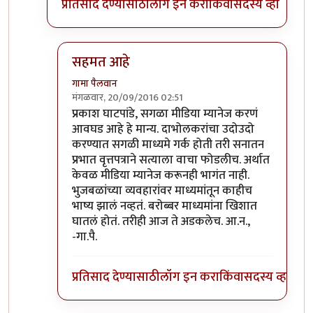
प्रतिसाद देण्यासाठी
लॉग इन करा
किंवा
सदस्य व्हा
सहमत आहे
गामा पैलवान
मंगळवार, 20/09/2016 02:51
In reply to
वृत्तपत्रांनी बातमी दाबली
by
प्रकाश घाटपांडे
प्रकाश घाटपांडे, सगळा मीडिया म्यानेज करणं
आवघड आहे हे मान्य. दाभोलकरांचा उदोउदो
करण्यात सगळी माध्यमे गर्क होती तरी सनातन
प्रभात वृत्तपत्राने सत्याला वाचा फोडलीच. अर्थात
केवळ मीडिया म्यानेज करूनही भागंत नाही.
भुजबळांच्या व्यवहारांवर माध्यमांतून काहीच
भाष्य झालं नव्हतं. बरोब्बर माध्यमांना खिशात
घातलं होतं. तरीही आज ते अडकलेच. आ.न.,
-गा.पै.
प्रतिसाद देण्यासाठी
लॉग इन करा
किंवा
सदस्य व्हा