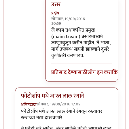
उत्तर
प्रदीप
सोमवार, 19/09/2016
20:59
In reply to
का फिरली असावी हाच प्रश्न
by
स
जे काम तथाकथित प्रमुख
(mainstream) प्रसारमाध्यमे
जाणूनबुजून करीत नाहीत, ते आता,
मार्ग उपलब्ध सहजी झाल्याने दुसरे
कुणीतरी करणारच.
प्रतिसाद देण्यासाठी
लॉग इन करा
किंवा
सदस
फोटोशॉप मधे जास्त लाल रंगाने
सोमवार, 19/09/2016 17:09
अमितदादा
In reply to
कुर्बानी आणि बळी देणे दोन्ही
by
बाळ सप्रे
फोटोशॉप मधे जास्त लाल रंगाने रंगवून रस्त्यावर
रक्ताच्या नद्या दाखवणारे
ते फोटो खरे आहेत , नंतर आलेले फोटो ज्यामध्ये लाल