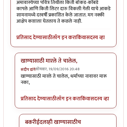
अमावास्येच्या पवित्र तिथीला किती बोकड-कोंबडे
कापले आणि किती लिटर दारु विकली गेली याचे आकडे
सामनामध्ये दरवर्षी प्रकाशित केले जातात. मग नक्की
आक्षेप कशाला घेतलाय ते कळले नाही.
प्रतिसाद देण्यासाठी
लॉग इन करा
किंवा
सदस्य व्हा
खाण्यासाठी मारले ते चालेल,
सोमवार, 19/09/2016 20:48
संदीप डांगे
In reply to
बकऱ्यांचा बळी
by
आजानुकर्ण
खाण्यासाठी मारले ते चालेल, धर्माच्या नावावर मारू
नका,
प्रतिसाद देण्यासाठी
लॉग इन करा
किंवा
सदस्य व्हा
बकरीईदलाही खाण्यासाठीच