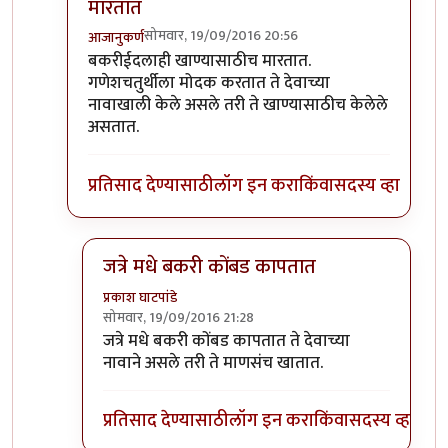
मारतात
सोमवार, 19/09/2016 20:56
आजानुकर्ण
In reply to
खाण्यासाठी मारले ते चालेल,
by
संदीप डांगे
बकरीईदलाही खाण्यासाठीच मारतात.
गणेशचतुर्थीला मोदक करतात ते देवाच्या
नावाखाली केले असले तरी ते खाण्यासाठीच केलेले
असतात.
प्रतिसाद देण्यासाठी
लॉग इन करा
किंवा
सदस्य व्हा
जत्रे मधे बकरी कोंबड कापतात
प्रकाश घाटपांडे
सोमवार, 19/09/2016 21:28
In reply to
बकरीईदलाही खाण्यासाठीच मारतात
by
आजा
जत्रे मधे बकरी कोंबड कापतात ते देवाच्या
नावाने असले तरी ते माणसंच खातात.
प्रतिसाद देण्यासाठी
लॉग इन करा
किंवा
सदस्य व्हा