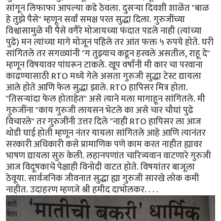
सांगून लिफाफा आपल्या कडे ठेवला. दुसऱ्या दिवशी शाळेंत "बाळ
हे तुझे पैसे" म्हणून सर्वां समक्ष परत सुद्धा दिला. गुरुजींच्या
विश्वासामुळे मी पैसे वगैरे मोजायच्या फंदात पडले नाही (त्यांच्या
पुढे) मन त्यांच्या मागे मोजून पहिले तर आंत फक्त ५ रुपये होते. घरी
सांगितले तर सगळ्यांनी "ग तुझ्याच कडून हरवले असतील, राहू दे"
म्हणून विषयावर पांघरून टाकले. खूप वर्षांनी मी कार चा परवाना
काढण्यासाठी RTO मध्ये गेले असता गुरुजी सुद्धा टेस्ट द्यायला
आले होते आणि फेल सुद्धा झाले. RTO हापिसर मित्र होता.
"तिसऱ्यांदा फेल होताहेत" असे त्याने मला मागाहून सांगितले. मी
गुरुजींना "काय गुरुजी लायसन भेटले का असे चार चौघां पुढे
विचारले" तर गुरुजींनी उत्तर दिले "नाही RTO हापिसर ला आज
थोडी घाई होती म्हणून नंतर यायला सांगितले आहे आणि त्यानंतर
सरकारी अधिकारी कसे प्रामाणिक पणे काम करत नाहीत ह्यावर
भाषण द्यायला सुरु केली. लहानपणांत चारित्र्यवान वाटणारे गुरुजी
आज विदूषकाचे पेक्षाही विनोदी वाटत होते. विषयांतर बाजूला
ठेवूया. सार्वजनिक जीवनात सुद्धा ह्या गुरुजी सारखे लोक कमी
नाहीत. उदाहरण म्हणजे श्री हमीद दाभोलकर. . . .