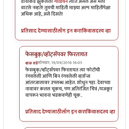
डावीकडे झुकलेला
गार्डियन
त्यात असेल असे मला
वाटले नव्हते! तुमची माहिती माझ्या अल्प माहितीपेक्षा
अधिक आहे, असे दिसते!
प्रतिसाद देण्यासाठी
लॉग इन करा
किंवा
सदस्य व्हा
फेसबुक्/व्हॉट्सॅपवर फिरतायत
सोमवार, 19/09/2016 16:05
बाळ सप्रे
In reply to
फोफावणार!
by
प्रदीप
फेसबुक्/व्हॉट्सॅपवर फिरतायत त्या फोटोंची
रंगवलेली आणि बिन रंगवलेली व्हर्शन्स
आंतरजालावर उपलब्ध आहेत. शोधुन पहा. देवाच्या
नावावर कत्तल चूकच, पण अतिरंजित चित्रं /मजकूर
वापरून भावना भडकवणेही चूक..
प्रतिसाद देण्यासाठी
लॉग इन करा
किंवा
सदस्य व्हा