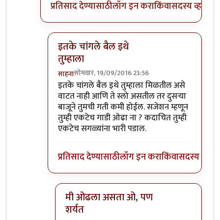
प्रतिसाद देण्यासाठी
लॉग इन करा
किंवा
सदस्य व्हा
इतके चांगले बैल इथे
तुम्हाला
सोमवार, 19/09/2016 23:56
साहना
In reply to
हो ना राव! साध्या बैलगाडा
by
संदीप डांगे
इतके चांगले बैल इथे तुम्हाला मिळतील असे
वाटत नाही आणि ते स्लो असतील तर दुसऱ्या
बाजूने तुमची गती कमी होईल. सजेशन म्हणून
तुम्ही एकटेच गाडी ओढा ना ? कदाचित तुम्ही
एकटेच सगळ्यांना भारी पडाल.
प्रतिसाद देण्यासाठी
लॉग इन करा
किंवा
सदस्य व्हा
मी ओढला असता ओ, पण
शर्यत