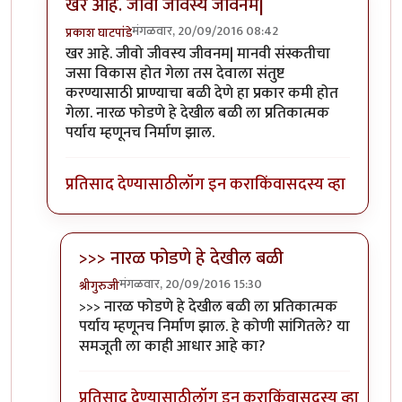
खर आहे. जीवो जीवस्य जीवनम|
मंगळवार, 20/09/2016 08:42
प्रकाश घाटपांडे
In reply to
निसर्ग कायदा संस्कति वगैरे..
by
चौकटराजा
खर आहे. जीवो जीवस्य जीवनम| मानवी संस्कतीचा
जसा विकास होत गेला तस देवाला संतुष्ट
करण्यासाठी प्राण्याचा बळी देणे हा प्रकार कमी होत
गेला. नारळ फोडणे हे देखील बळी ला प्रतिकात्मक
पर्याय म्हणूनच निर्माण झाल.
प्रतिसाद देण्यासाठी
लॉग इन करा
किंवा
सदस्य व्हा
>>> नारळ फोडणे हे देखील बळी
मंगळवार, 20/09/2016 15:30
श्रीगुरुजी
In reply to
खर आहे. जीवो जीवस्य जीवनम|
by
प्रकाश घाटप
>>> नारळ फोडणे हे देखील बळी ला प्रतिकात्मक
पर्याय म्हणूनच निर्माण झाल. हे कोणी सांगितले? या
समजूती ला काही आधार आहे का?
प्रतिसाद देण्यासाठी
लॉग इन करा
किंवा
सदस्य व्हा