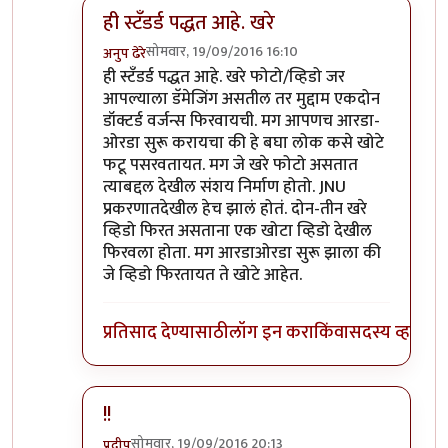
ही स्टॅंडर्ड पद्धत आहे. खरे
सोमवार, 19/09/2016 16:10
अनुप ढेरे
In reply to
फेसबुक्/व्हॉट्सॅपवर फिरतायत
by
बाळ सप्रे
ही स्टॅंडर्ड पद्धत आहे. खरे फोटो/व्हिडो जर
आपल्याला डॅमेजिंग असतील तर मुद्दाम एकदोन
डॉक्टर्ड वर्जन्स फिरवायची. मग आपणच आरडा-
ओरडा सुरू करायचा की हे बघा लोक कसे खोटे
फटू पसरवतायत. मग जे खरे फोटो असतात
त्याबद्दल देखील संशय निर्माण होतो. JNU
प्रकरणातदेखील हेच झालं होतं. दोन-तीन खरे
व्हिडो फिरत असताना एक खोटा व्हिडो देखील
फिरवला होता. मग आरडाओरडा सुरू झाला की
जे व्हिडो फिरतायत ते खोटे आहेत.
प्रतिसाद देण्यासाठी
लॉग इन करा
किंवा
सदस्य व्हा
!!
सोमवार, 19/09/2016 20:13
प्रदीप