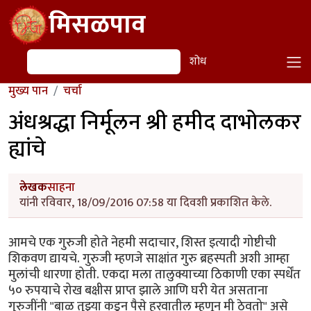
Skip to main content
मिसळपाव
शोध
शोध
मुख्य पान
चर्चा
अंधश्रद्धा निर्मूलन श्री हमीद दाभोलकर
ह्यांचे
लेखक
साहना
यांनी रविवार, 18/09/2016 07:58 या दिवशी प्रकाशित केले.
आमचे एक गुरुजी होते नेहमी सदाचार, शिस्त इत्यादी गोष्टीची
शिकवण द्यायचे. गुरुजी म्हणजे साक्षांत गुरु ब्रहस्पती अशी आम्हा
मुलांची धारणा होती. एकदा मला तालुक्याच्या ठिकाणी एका स्पर्धेंत
५० रुपयाचे रोख बक्षीस प्राप्त झाले आणि घरी येत असताना
गुरुजींनी "बाळ तुझ्या कडून पैसे हरवातील म्हणून मी ठेवतो" असे