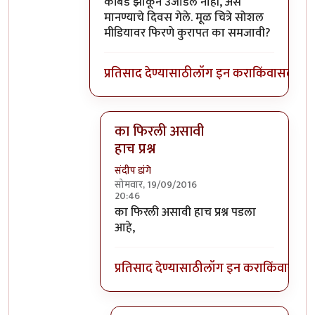
कोंबडे झाकून उजाडले नाही, असे
मानण्याचे दिवस गेले. मूळ चित्रे सोशल
मीडियावर फिरणे कुरापत का समजावी?
प्रतिसाद देण्यासाठी
लॉग इन करा
किंवा
सदस्य व्
का फिरली असावी
हाच प्रश्न
संदीप डांगे
सोमवार, 19/09/2016
20:46
In reply to
कुरापत
by
प्रदीप
का फिरली असावी हाच प्रश्न पडला
आहे,
प्रतिसाद देण्यासाठी
लॉग इन करा
किंवा
सदस्य