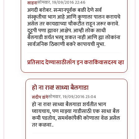
सोमवार, 19/09/2016 22:46
साहना
In reply to
मूळ आक्षेप
by
आनंदयात्री
अगदी बरोबर. सन्मानपूर्वक बळी देणे सर्व
संस्कृतीचा भाग आहे आणि कुणाला पालन करायचे
असेल तर कायद्याच्या चौकटीत राहून जरूर करावे.
दुट्टपी पणा ह्यावर आक्षेप. आम्ही लोक साधी
बैलगाडी शर्यत भरवू शकत नाही आणि ह्या लोकांना
सार्वजनिक ठिकाणी बकरे कापायची मुभा.
प्रतिसाद देण्यासाठी
लॉग इन करा
किंवा
सदस्य व्हा
हो ना राव! साध्या बैलगाडा
सोमवार, 19/09/2016 23:04
संदीप डांगे
In reply to
अगदी बरोबर. सन्मानपूर्वक बळी
by
साहना
हो ना राव! साध्या बैलगाडा शर्यतीत भाग
घ्यायचाय, पण माझ्या गाडीसाठी एक साधा बैल
कमी पडतोय, समर्थकांपैकी कोणाला वेळ असेल
तर कळवा..