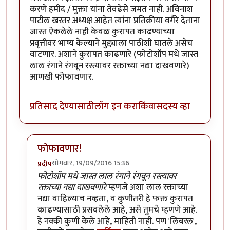
करणे हमीद / मुक्ता यांना तेवढेसे जमत नाही. अविनाश
पाटील खरतर अध्यक्ष आहेत त्यांना प्रतिक्रीया वगैरे देताना
जास्त ऐकलेले नाही केवळ कुरापत काढण्याच्या
प्रवृत्तीवर भाष्य केल्याने मुद्द्याला पाठीशी घातले असेच
वाटणार. अशाने कुरापत काढणारे (फोटोशॉप मधे जास्त
लाल रंगाने रंगवून रस्त्यावर रक्ताच्या नद्या दाखवणारे)
आणखी फोफावणार.
प्रतिसाद देण्यासाठी
लॉग इन करा
किंवा
सदस्य व्हा
फोफावणार!
सोमवार, 19/09/2016 15:36
प्रदीप
In reply to
कुर्बानी आणि बळी देणे दोन्ही
by
बाळ सप्रे
फोटोशॉप मधे जास्त लाल रंगाने रंगवून रस्त्यावर
रक्ताच्या नद्या दाखवणारे
म्हणजे अशा लाल रक्ताच्या
नद्या वाहिल्याच नव्हता, व कुणीतरी हे फक्त कुरापत
काढण्यासाठी प्रसवलेले आहे, असे तुमचे म्हणणे आहे.
हे नक्की कुणी केले आहे, माहिती नाही. पण 'लिबरल',