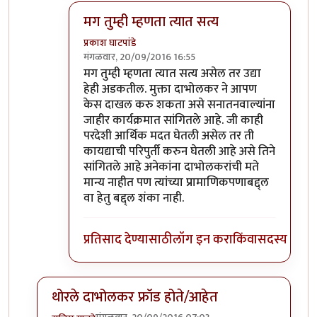
मग तुम्ही म्हणता त्यात सत्य
प्रकाश घाटपांडे
मंगळवार, 20/09/2016 16:55
In reply to
सहमत आहे
by
गामा पैलवान
मग तुम्ही म्हणता त्यात सत्य असेल तर उद्या
हेही अडकतील. मुक्ता दाभोलकर ने आपण
केस दाखल करु शकता असे सनातनवाल्यांना
जाहीर कार्यक्रमात सांगितले आहे. जी काही
परदेशी आर्थिक मदत घेतली असेल तर ती
कायद्याची परिपुर्ती करुन घेतली आहे असे तिने
सांगितले आहे अनेकांना दाभोलकरांची मते
मान्य नाहीत पण त्यांच्या प्रामाणिकपणाबद्द्ल
वा हेतु बद्द्ल शंका नाही.
प्रतिसाद देण्यासाठी
लॉग इन करा
किंवा
सदस्य व्हा
थोरले दाभोलकर फ्रॉड होते/आहेत