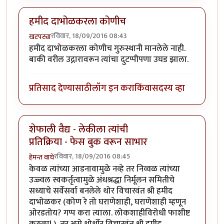
हमीद दाभोळकरला कोणीच
रविवार, 18/09/2016 08:43
खटपट्या
हमीद दाभोळकरला कोणीच गुरुस्थानी मानलेले नाही.
बाकी वरील उद्गारावरून त्यांचा दुटप्पीपणा उघड झाला.
प्रतिसाद देण्यासाठी
लॉग इन करा
किंवा
सदस्य व्हा
शेफाली वैद्य - लेकीला त्यांची
प्रतिक्रिया - फेस बुक वरून साभार
रविवार, 18/09/2016 08:45
हेमन्त वाघे
केवळ त्यांच्या आडनावामुळे नव्हे तर निव्वळ त्यांच्या
उज्ज्वल स्वकर्तृत्वामुळे अंधश्रद्धा निर्मूलन समितीचे
सध्याचे सर्वेसर्वा बनलेले थोर विचारवंत श्री हमीद
दाभोळकर (कोण रे तो घराणेशाही, घराणेशाही म्हणून
ओरडतोय? गप्प करा त्याला. लोकशाहीविरोधी फाशीष्ट
कुठला! ). तर असे थोर्थोर विचारवंत श्री हमीद