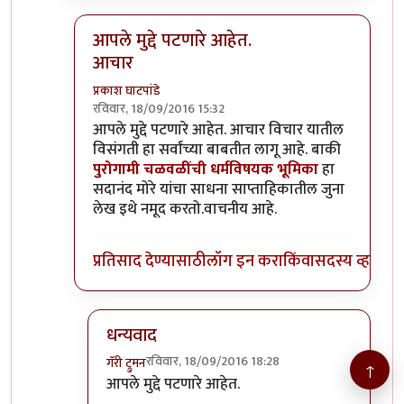
आपले मुद्दे पटणारे आहेत.
आचार
प्रकाश घाटपांडे
रविवार, 18/09/2016 15:32
In reply to
वेल...
by
गॅरी ट्रुमन
आपले मुद्दे पटणारे आहेत. आचार विचार यातील
विसंगती हा सर्वांच्या बाबतीत लागू आहे. बाकी
पुरोगामी चळवळींची धर्मविषयक भूमिका
हा
सदानंद मोरे यांचा साधना साप्ताहिकातील जुना
लेख इथे नमूद करतो.वाचनीय आहे.
प्रतिसाद देण्यासाठी
लॉग इन करा
किंवा
सदस्य व्हा
धन्यवाद
रविवार, 18/09/2016 18:28
गॅरी ट्रुमन
↑
In reply to
आपले मुद्दे पटणारे आहेत. आचार
by
प्रकाश
आपले मुद्दे पटणारे आहेत.