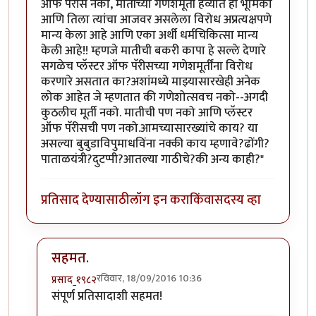
ऑफ पॅरीस नको, मातीच्या गणेशमूर्ती हव्यात ही भूमिका
आणि तिला त्यांचा आजवर असलेला विरोध अप्रत्यक्षपणे
मान्य केला आहे आणि एका अर्थी धर्मचिकित्सा मान्य
केली आहे!! म्हणजे मातीची बकरी कापा हे सल्ले देणारे
सगळेच प्लॅस्टर ऑफ पॅरीसच्या गणेशमूर्तींना विरोध
करणारे असतात का?अशांमध्ये माझ्यासारखेही अनेक
लोक आहेत जे म्हणतात की गणेशोत्सवच नको--अगदी
कुठलीच मूर्ती नको. मातीची पण नको आणि प्लॅस्टर
ऑफ पॅरीसची पण नको.आमच्यासारख्यांचे काय? या
असल्या बुबुडाविपुमाधविंना नक्की काय म्हणावे?ढोंगी?
पाताळयंत्री?दुटप्पी?आतल्या गाठीचे?की अन्य काही?"
प्रतिसाद देण्यासाठी
लॉग इन करा
किंवा
सदस्य व्हा
सहमत.
रविवार, 18/09/2016 10:36
प्रसाद_१९८२
In reply to
चोप्य-पस्ते
by
गॅरी ट्रुमन
संपूर्ण प्रतिसादाशी सहमत!