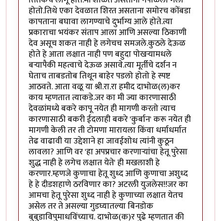
तितकेच लागू होते.मी शाळेत असताना नेपाळला गेलो
होतो.तिथे एका देवळात शिरत असताना समोरच कोंबडा
कापताना बघावा लागण्याचे दुर्भाग्य आले होते.त्या
प्रकाराचा भयंकर संताप आला आणि असल्या ठिकाणी
देव असूच शकत नाही हे लगेचच समजले.कुठले देऊळ
होते हे आता लक्षात नाही पण बहुदा पोखर्‍यामधले
बर्‍यापैकी महत्वाचे देऊळ असावे.त्या मूर्तीचे दर्शन न
घेताच ताबडतोब तिथून बाहेर पडलो होतो हे स्पष्ट
आठवते. आता वळू या श्री.रा.रा हमीद दाभोळ(ल)कर
काय म्हणतात त्याकडे.जर का मी ज्या कारणासाठी
देवळांमध्ये बकरे कापू नयेत ही मागणी करतो त्याच
कारणासाठी बकरी ईदलाही बकरे 'कुर्बान' करू नयेत ही
मागणी केली तर ती टोमणा मारायला किंवा धर्माधर्मात
तेढ वाढावी या उद्देशाने हा जावईशोध त्यांनी कुठून
लावला? आणि वर 'हा अपप्रचार करणार्‍यांचा हेतू पुरेसा
शुद्ध नाही हे लगेच लक्षात येते' ही मखलाशी हे
करणार.म्हणजे कुणाचा हेतू शुध्द आणि कुणाचा अशुध्द
हे हे दीडशहाणे ठरविणार का? अटरली युजलेस!!जर का
आमचा हेतू पुरेसा शुध्द नाही हे कुणाच्या लक्षात येतच
असेल तर ते असल्या गुडघ्यातल्या बिनडोक
बुबुडाविपुमाधविंच्याच. दाभोळ(क)र पुढे म्हणतात की