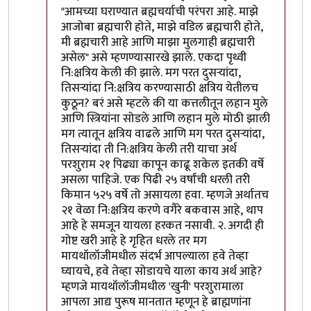
"आमच्या घराण्यात ब्रह्मचर्याची परंपरा आहे. माझे
आजोबा ब्रह्मचारी होते, माझे वडिल ब्रह्मचारी होते,
मी ब्रह्मचारी आहे आणि माझा मुलगाही ब्रह्मचारी
असेल" असे म्हणण्यासारखे झाले. एकदा पृथ्वी
नि:क्षत्रिय केली की झाले. मग परत दुसर्‍यांदा,
तिसर्‍यांदा नि:क्षत्रिय करण्यासाठी क्षत्रिय येतीलच
कुठून? बरं असे म्हटले की या कत्तलीतून लहान मुले
आणि स्त्रियांना सोडले आणि लहान मुले मोठी झाली
मग त्यातून क्षत्रिय वाढले आणि मग परत दुसर्‍यांदा,
तिसर्‍यांदा ती नि:क्षत्रिय केली तरी याचा अर्थ
परशुराम २१ पिढ्या कापून काढू शकेल इतकी वर्षे
असला पाहिजे. एक पिढी २५ वर्षांची धरली तरी
किमान ५२५ वर्षे तो असायला हवा. म्हणजे अर्थातच
२१ वेळा नि:क्षत्रिय करणे वगैरे बकवास आहे, थाप
आहे हे समजून यायला हरकत नसावी. २. अगदी ही
गोष्ट खरी आहे हे गृहित धरले तर मग
मायथॉलॉजीमधील संदर्भ आपल्याला हवे तेव्हा
घ्यायचे, हवे तेव्हा सोडायचे याला काय अर्थ आहे?
म्हणजे मायथॉलॉजीमधील 'खुनी' परशुरामाला
आपला आद्य पुरूष मानतात म्हणून हे ब्राह्मणांना