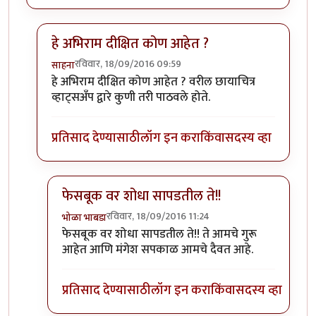
हे अभिराम दीक्षित कोण आहेत ?
रविवार, 18/09/2016 09:59
साहना
In reply to
साहना हा आयडी अभिराम
by
भोळा भाबडा
हे अभिराम दीक्षित कोण आहेत ? वरील छायाचित्र
व्हाट्सअँप द्वारे कुणी तरी पाठवले होते.
प्रतिसाद देण्यासाठी
लॉग इन करा
किंवा
सदस्य व्हा
फेसबूक वर शोधा सापडतील ते!!
रविवार, 18/09/2016 11:24
भोळा भाबडा
In reply to
हे अभिराम दीक्षित कोण आहेत ?
by
साहना
फेसबूक वर शोधा सापडतील ते!! ते आमचे गुरू
आहेत आणि मंगेश सपकाळ आमचे दैवत आहे.
प्रतिसाद देण्यासाठी
लॉग इन करा
किंवा
सदस्य व्हा