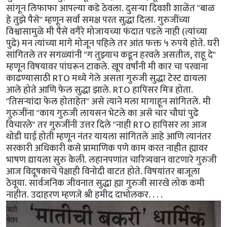
सांगून लिफाफा आपल्या कडे ठेवला. दुसऱ्या दिवशी शाळेंत "बाळ
हे तुझे पैसे" म्हणून सर्वां समक्ष परत सुद्धा दिला. गुरुजींच्या
विश्वासामुळे मी पैसे वगैरे मोजायच्या फंदात पडले नाही (त्यांच्या
पुढे) मन त्यांच्या मागे मोजून पहिले तर आंत फक्त ५ रुपये होते. घरी
सांगितले तर सगळ्यांनी "ग तुझ्याच कडून हरवले असतील, राहू दे"
म्हणून विषयावर पांघरून टाकले. खूप वर्षांनी मी कार चा परवाना
काढण्यासाठी RTO मध्ये गेले असता गुरुजी सुद्धा टेस्ट द्यायला
आले होते आणि फेल सुद्धा झाले. RTO हापिसर मित्र होता.
"तिसऱ्यांदा फेल होताहेत" असे त्याने मला मागाहून सांगितले. मी
गुरुजींना "काय गुरुजी लायसन भेटले का असे चार चौघां पुढे
विचारले" तर गुरुजींनी उत्तर दिले "नाही RTO हापिसर ला आज
थोडी घाई होती म्हणून नंतर यायला सांगितले आहे आणि त्यानंतर
सरकारी अधिकारी कसे प्रामाणिक पणे काम करत नाहीत ह्यावर
भाषण द्यायला सुरु केली. लहानपणांत चारित्र्यवान वाटणारे गुरुजी
आज विदूषकाचे पेक्षाही विनोदी वाटत होते. विषयांतर बाजूला
ठेवूया. सार्वजनिक जीवनात सुद्धा ह्या गुरुजी सारखे लोक कमी
नाहीत. उदाहरण म्हणजे श्री हमीद दाभोलकर. . . .