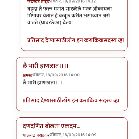
रविवार, 18/09/2016 14:32
फेदरवेट साहेब
In reply to
Hats off then, you are
by
टवाळ कार्टा
बहुदा तै फक्त मनात साठलेले गरळ ओकायला
मिपावर येतात हे कबूल करीत असाव्यात असे
वाटते (घाबरलेला) ढेल्या
प्रतिसाद देण्यासाठी
लॉग इन करा
किंवा
सदस्य व्हा
लै भारी हाणलात।।।।
रविवार, 18/09/2016 14:00
क्षमस्व
In reply to
नैतिकतेचा माझा कंपास कधीच
by
साहना
लै भारी हाणलात।।।।
प्रतिसाद देण्यासाठी
लॉग इन करा
किंवा
सदस्य व्हा
दणदणित बोलता एकदम...
रविवार, 18/09/2016 14:09
भालचंद्र_पराडकर