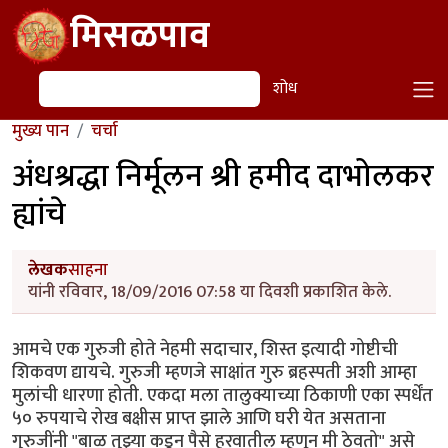
Skip to main content
मिसळपाव
शोध
शोध
मुख्य पान
चर्चा
अंधश्रद्धा निर्मूलन श्री हमीद दाभोलकर
ह्यांचे
लेखक
साहना
यांनी रविवार, 18/09/2016 07:58 या दिवशी प्रकाशित केले.
आमचे एक गुरुजी होते नेहमी सदाचार, शिस्त इत्यादी गोष्टीची
शिकवण द्यायचे. गुरुजी म्हणजे साक्षांत गुरु ब्रहस्पती अशी आम्हा
मुलांची धारणा होती. एकदा मला तालुक्याच्या ठिकाणी एका स्पर्धेंत
५० रुपयाचे रोख बक्षीस प्राप्त झाले आणि घरी येत असताना
गुरुजींनी "बाळ तुझ्या कडून पैसे हरवातील म्हणून मी ठेवतो" असे