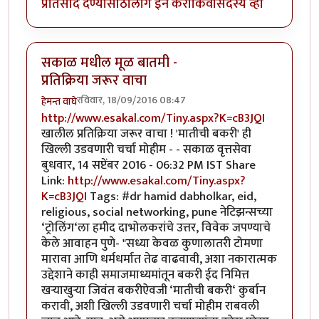
प्रतिसाद देण्यासाठी
लॉग इन करा
किंवा
सदस्य व्हा
सकाळ मधील मूळ बातमी -
प्रतिक्रिया जरूर वाचा
रविवार, 18/09/2016 08:47
हेमन्त वाघे
http://www.esakal.com/Tiny.aspx?K=cB3JQI
खालील प्रतिक्रिया जरूर वाचा ! 'मातीची बकरी' ही
खिल्ली उडवणारी चर्चा मोहीम - - सकाळ वृत्तसेवा
बुधवार, 14 सप्टेंबर 2016 - 06:32 PM IST Share
Link:
http://www.esakal.com/Tiny.aspx?
K=cB3JQI
Tags: #dr hamid dabholkar, eid,
religious, social networking, pune नेटिझन्सच्या
‘ट्रोलिंग‘ला हमीद दाभोलकरांचे उत्तर, विवेक जपण्याचे
केले आवाहन पुणे- "सध्या केवळ कुणालातरी टोमणा
मारावा आणि धर्मधर्मात तेढ वाढवावी, अशा नकारात्मक
उद्देशाने काही समाजमाध्यमांतून बकरी ईद निमित्त
खऱ्याखुऱ्या जिवंत बकरीऐवजी ‘मातीची बकरी‘ कुर्बान
करावी, अशी खिल्ली उडवणारी चर्चा मोहीम राबवली