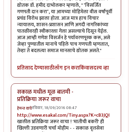
द्योतक डॉ. हमीद दाभोलकर म्हणाले, " ‘विसर्जित
गणपती दान करा‘, या आमच्या मोहिमेला वीस वर्षांपूर्वी
प्रचंड विरोध झाला होता. आज मात्र हाच विचार
न्यायालय, शासन-प्रशासन आणि अगदी नागरिकांच्या
पातळीवरही स्वीकारला गेला असल्याचे दिसून येईल.
आज आम्ही गणेश विसर्जन हे पर्यावरणपूरक करू, असे
जेव्हा पुण्यातील मानाचे पहिले पाच गणपती म्हणतात,
तेव्हा ते बदलत्या समाज मानसाचे द्योतक असते."
प्रतिसाद देण्यासाठी
लॉग इन करा
किंवा
सदस्य व्हा
सकाळ मधील मूळ बातमी -
प्रतिक्रिया जरूर वाचा
रविवार, 18/09/2016 08:47
हेमन्त वाघे
http://www.esakal.com/Tiny.aspx?K=cB3JQI
खालील प्रतिक्रिया जरूर वाचा ! 'मातीची बकरी' ही
खिल्ली उडवणारी चर्चा मोहीम - - सकाळ वृत्तसेवा