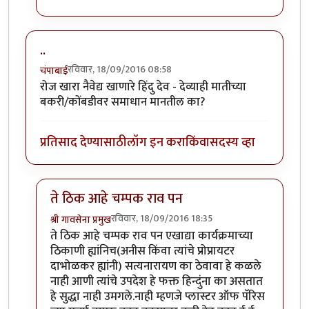
..
रविवार, 18/09/2016 08:58
चंपाबाई
रोज खारा नैवेद्य खाणारे हिंदु देव - देव्याही मातीच्या
बकरी/कोंबडीवर समाधान मानतील का?
प्रतिसाद देण्यासाठी
लॉग इन करा
किंवा
सदस्य व्हा
ते ठिक आहे चम्पक राव पन
रविवार, 18/09/2016 18:35
श्री गावसेना प्रमुख
In reply to
..
by
चंपाबाई
ते ठिक आहे चम्पक राव पन एखाद्या कार्यक्रमाच्या
ठिकाणी ह्यांनिच(अनीस किंवा त्यांचे प्रोप्रायटर
दाभोळकर ह्यांनी) सत्यनारायण का ठेवावा हे कळले
नाही आणी त्यांचे उपदेश हे फक्त हिन्दुंना का असतात
हे सुद्धा नाही उमगले.नाही म्हणजे प्लास्टर ऑफ पॅरिस