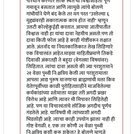
परिधान करणारे लोक स्वतःची विश्वासार्हता पूर्ण
गमावून बसतात आणि त्यामुळे त्यांचे बोलणे
गांभीर्याने घेणे बंद केले तर मग परत "उरलेल्या ६
मुद्द्यांवरही सकारात्मक काम होत नाही" म्हणून
उलटी कोल्हेकुईही करतात. आमचा जातीपातीत
विश्वास नाही हा यांचा दावा नेहमीच असतो.पण तो
दावा किती फोल आहे हे काही गोष्टींवरून लक्षात
आले. अंतर्नाद या नियतकालिकात लेख लिहिणारे
एक विचारवंत आहेत.माझ्या माहितीप्रमाणे तिकडे
दिवाळी अंकातही ते बहुदा (वेगळ्या विषयांवर)
लिहितात. त्यांचा दावा असतो की ज्या परशुरामाने
२१ वेळा पृथ्वी नि:क्षत्रिय केली त्या परशुरामाला
आपला आद्य पुरूष मानणार्‍या ब्राह्मणांची मला किव
येते!!पूर्वीच्या काळी पुरोहितशाहीने माजविलेल्या
कर्मकांडांच्या स्तोमाला माझा तरी अगदी प्रखर
विरोध आहे आणि त्यावर मी मिपावर लिहिलेही
आहे. पण या विचारवंतांचे लॉजिक अगदीच पूर्णच
गंडलेले आहे. याविषयी मी त्यांच्याशी अगदी
भिडलोही आहे. त्याचा काही उपयोग झाला नाही ही
गोष्ट वेगळी. १. एक तर कोणी २१ वेळा पृथ्वी
नि:क्षत्रिय कशी करू शकेल? हे बोलणे म्हणजे