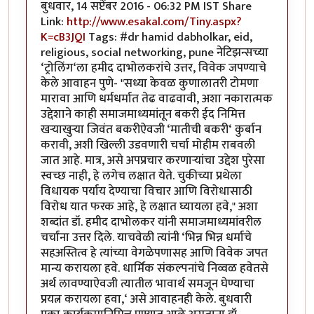
बुधवार, 14 सप्टेंबर 2016 - 06:32 PM IST Share
Link:
http://www.esakal.com/Tiny.aspx?
K=cB3JQI
Tags: #dr hamid dabholkar, eid,
religious, social networking, pune नेटिझन्सच्या
‘ट्रोलिंग‘ला हमीद दाभोलकरांचे उत्तर, विवेक जपण्याचे
केले आवाहन पुणे- "सध्या केवळ कुणालातरी टोमणा
मारावा आणि धर्मधर्मात तेढ वाढवावी, अशा नकारात्मक
उद्देशाने काही समाजमाध्यमांतून बकरी ईद निमित्त
खऱ्याखुऱ्या जिवंत बकरीऐवजी ‘मातीची बकरी‘ कुर्बान
करावी, अशी खिल्ली उडवणारी चर्चा मोहीम राबवली
जात आहे. मात्र, असे अपप्रचार करणाऱ्यांचा उद्देश पुरेसा
स्वच्छ नाही, हे लगेच लक्षात येते. चुकीच्या प्रथेला
विधायक पर्याय देण्याचा विचार आणि विरोधासाठी
विरोध यात फरक आहे, हे लक्षात घ्यायला हवे," अशा
शब्दांत डॉ. हमीद दाभोलकर यांनी समाजमाध्यमांवरील
चर्चांना उत्तर दिले. याचवेळी त्यांनी ‘भिन्न भिन्न धर्माचे
सहअस्तित्व हे त्यांच्या वेगळेपणासह आणि विवेक जपत
मान्य करायला हवे. धार्मिक संकल्पनांचे निव्वळ हवेतसे
अर्थ लावण्याऐवजी त्यातील भावार्थ समजून घेण्याचा
प्रयत्न करायला हवा,‘ असे आवाहनही केले. बुधवारी