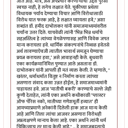
जात आहे. मात्र, असे अपप्रचार करणाऱ्यांचा उद्देश पुरेसा
स्वच्छ नाही, हे लगेच लक्षात येते. चुकीच्या प्रथेला
विधायक पर्याय देण्याचा विचार आणि विरोधासाठी
विरोध यात फरक आहे, हे लक्षात घ्यायला हवे," अशा
शब्दांत डॉ. हमीद दाभोलकर यांनी समाजमाध्यमांवरील
चर्चांना उत्तर दिले. याचवेळी त्यांनी ‘भिन्न भिन्न धर्माचे
सहअस्तित्व हे त्यांच्या वेगळेपणासह आणि विवेक जपत
मान्य करायला हवे. धार्मिक संकल्पनांचे निव्वळ हवेतसे
अर्थ लावण्याऐवजी त्यातील भावार्थ समजून घेण्याचा
प्रयत्न करायला हवा,‘ असे आवाहनही केले. बुधवारी
एका कार्यक्रमानिमित्त पुण्यात आले असताना डॉ.
दाभोलकर यांनी आपली ही मतं व्यक्त केली. ते म्हणाले, "
खरंतर, धर्माधर्मात वितुष्ट न निर्माण करता त्यांच्या
असणारा संवाद कसा उन्नत होईल, हे समाजमाध्यमांनी
पाहायला हवे. आज ‘मातीची बकरी‘ करण्याचे सल्ले जेही
कुणी देताहेत, त्यांनी एका अर्थाने कधीकाळी ‘प्लास्टर
ऑफ पॅरिस नको, मातीच्या गणेशमूर्ती हव्यात‘ ही
आमच्याप्रमाणे अनेकांनी दिलेली हाक आज मान्य केली
आहे आणि तिला त्यांचा आजवर असणारा विरोधही
अप्रत्यक्षपणे मान्यच केला आहे. एका अर्थाने त्यांनी धर्म
चिकित्साच तर मान्य केली आहे." ... हे समाजबदलाचे