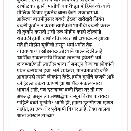
दाभोळकर ह्यांनी 'मातीची बकरी' ह्या मोहिमेवरचे त्यांचे
मौलिक विचार नुकतेच व्यक्त केले. सकाळमध्ये
आलेल्या बातमीनुसार बकरी ईदला खरीखुरी जिवंत
बकरी कुर्बान न करता त्याऐवजी 'मातीची बकरी' करून
ती कुर्बान करावी अशी एक मोहीम काही लोकांनी
राबवली होती. थोर्थोर विचारवंत श्री दाभोळकर ह्यांच्या
मते ही मोहीम चुकीची असून 'धर्माधर्मात तेढ
वाढवण्याच्या खोडसाळ उद्देश्याने चालवलेली आहे'.
'धार्मिक संकल्पनांचे निव्वळ स्वतःला हवेतसे अर्थ
लावण्याऐवजी त्यातील भावार्थ समजून घेण्याचा लोकांनी
प्रयत्न करायला हवा' असे समंजस, मानवतावादी वगैरे
आवाहनही त्यांनी लोकांना केले. हमीद गुर्जींचे म्हणणे आहे
की ईदला बकरा कापणे ह्या धार्मिक संकल्पेनाला
भावार्थ आहे, पण दसऱ्याला बळी दिला तर ती मात्र
अंधश्रद्धा असून त्या अंधश्रद्धेचा कसून विरोध करायला
पाहिजे बर्का मुलांनो? आणि हो, ह्याला दुटप्पीपणा म्हणत
नाहीत, हा एक थोर पुरोगामी विचार आहे. तेव्हा वाजवा
आता जोरदार टाळ्या!