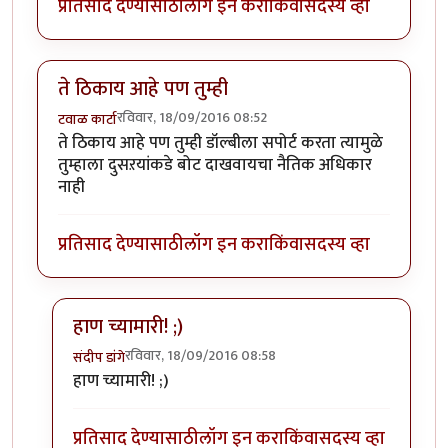
प्रतिसाद देण्यासाठी
लॉग इन करा
किंवा
सदस्य व्हा
ते ठिकाय आहे पण तुम्ही
रविवार, 18/09/2016 08:52
टवाळ कार्टा
ते ठिकाय आहे पण तुम्ही डॉल्बीला सपोर्ट करता त्यामुळे
तुम्हाला दुसऱयांकडे बोट दाखवायचा नैतिक अधिकार
नाही
प्रतिसाद देण्यासाठी
लॉग इन करा
किंवा
सदस्य व्हा
हाण च्यामारी! ;)
रविवार, 18/09/2016 08:58
संदीप डांगे
In reply to
ते ठिकाय आहे पण तुम्ही
by
टवाळ कार्टा
हाण च्यामारी! ;)
प्रतिसाद देण्यासाठी
लॉग इन करा
किंवा
सदस्य व्हा