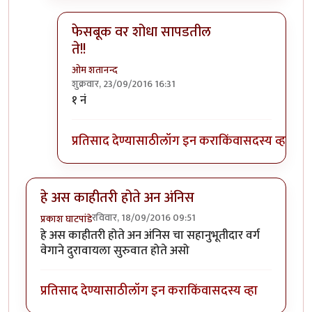
फेसबूक वर शोधा सापडतील
ते!!
ओम शतानन्द
शुक्रवार, 23/09/2016 16:31
In reply to
फेसबूक वर शोधा सापडतील ते!!
by
भोळा भ
१ नं
प्रतिसाद देण्यासाठी
लॉग इन करा
किंवा
सदस्य व्हा
हे अस काहीतरी होते अन अंनिस
रविवार, 18/09/2016 09:51
प्रकाश घाटपांडे
हे अस काहीतरी होते अन अंनिस चा सहानुभूतीदार वर्ग
वेगाने दुरावायला सुरुवात होते असो
प्रतिसाद देण्यासाठी
लॉग इन करा
किंवा
सदस्य व्हा