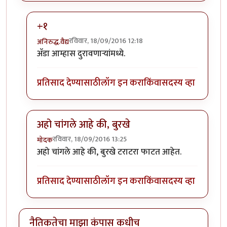
+१
रविवार, 18/09/2016 12:18
अनिरुद्ध.वैद्य
In reply to
हे अस काहीतरी होते अन अंनिस
by
प्रकाश घाटपांड
अ‍ॅडा आम्हास दुरावणार्‍यांमध्ये.
प्रतिसाद देण्यासाठी
लॉग इन करा
किंवा
सदस्य व्हा
अहो चांगले आहे की, बुरखे
रविवार, 18/09/2016 13:25
मोदक
In reply to
हे अस काहीतरी होते अन अंनिस
by
प्रकाश घाटपांड
अहो चांगले आहे की, बुरखे टराटरा फाटत आहेत.
प्रतिसाद देण्यासाठी
लॉग इन करा
किंवा
सदस्य व्हा
नैतिकतेचा माझा कंपास कधीच