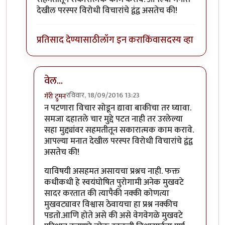
देखील परस्पर विरोधी विचारांचे द्वंद्व असतेच की!
प्रतिसाद देण्यासाठी
लॉग इन करा
किंवा
सदस्य व्हा
वेल...
रविवार, 18/09/2016 13:23
गॅरी ट्रुमन
In reply to
सह्मत आहे
by
प्रकाश घाटपांडे
न पटणारा विचार सोडून द्यावा बाकीचा तर घ्यावा.
समजा दहातले चार मुद्दे पटत नाही तर उरलेल्या
सहा मुद्द्यांवर सहमतीतून सकारात्मक काम करावे.
आपल्या मनात देखील परस्पर विरोधी विचारांचे द्वंद्व
असतेच की!
याविषयी असहमत असायचा प्रश्नच नाही. फक्त
कधीकधी हे स्वयंघोषित पुरोगामी अनेक मुखवटे
सादर करतात की त्यापैकी नक्की कोणत्या
मुखवट्यावर विश्वास ठेवायचा हा प्रश्न नक्कीच
पडतो.आणि होते असे की असे वेगवेगळे मुखवटे