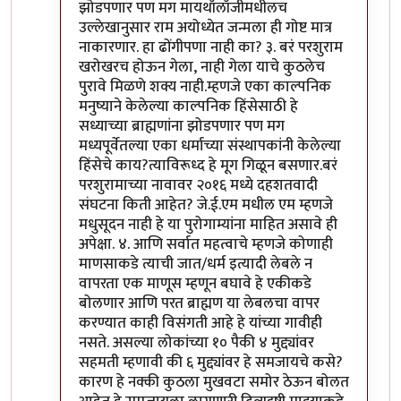
झोडपणार पण मग मायथॉलॉजीमधीलच
उल्लेखानुसार राम अयोध्येत जन्मला ही गोष्ट मात्र
नाकारणार. हा ढोंगीपणा नाही का? ३. बरं परशुराम
खरोखरच होऊन गेला, नाही गेला याचे कुठलेच
पुरावे मिळणे शक्य नाही.म्हणजे एका काल्पनिक
मनुष्याने केलेल्या काल्पनिक हिंसेसाठी हे
सध्याच्या ब्राह्मणांना झोडपणार पण मग
मध्यपूर्वेतल्या एका धर्माच्या संस्थापकांनी केलेल्या
हिंसेचे काय?त्याविरूध्द हे मूग गिळून बसणार.बरं
परशुरामाच्या नावावर २०१६ मध्ये दहशतवादी
संघटना किती आहेत? जे.ई.एम मधील एम म्हणजे
मधुसूदन नाही हे या पुरोगाम्यांना माहित असावे ही
अपेक्षा. ४. आणि सर्वात महत्वाचे म्हणजे कोणाही
माणसाकडे त्याची जात/धर्म इत्यादी लेबले न
वापरता एक माणूस म्हणून बघावे हे एकीकडे
बोलणार आणि परत ब्राह्मण या लेबलचा वापर
करण्यात काही विसंगती आहे हे यांच्या गावीही
नसते. असल्या लोकांच्या १० पैकी ४ मुद्द्यांवर
सहमती म्हणावी की ६ मुद्द्यांवर हे समजायचे कसे?
कारण हे नक्की कुठला मुखवटा समोर ठेऊन बोलत