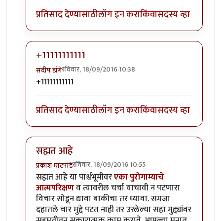
प्रतिसाद देण्यासाठी
लॉग इन करा
किंवा
सदस्य व्हा
+11111111111
रविवार, 18/09/2016 10:38
संदीप डांगे
In reply to
चोप्य-पस्ते
by
गॅरी ट्रुमन
+11111111111
प्रतिसाद देण्यासाठी
लॉग इन करा
किंवा
सदस्य व्हा
सह्मत आहे
रविवार, 18/09/2016 10:55
प्रकाश घाटपांडे
In reply to
चोप्य-पस्ते
by
गॅरी ट्रुमन
सह्मत आहे या पार्श्वभूमीवर
एका पुरोगाम्याचे
आत्मपरिक्षण
व त्यावरील चर्चा वाचावी न पटणारा
विचार सोडून द्यावा बाकीचा तर घ्यावा. समजा
दहातले चार मुद्दे पटत नाही तर उरलेल्या सहा मुद्द्यांवर
सहमतीतून सकारात्मक काम करावे. आपल्या मनात