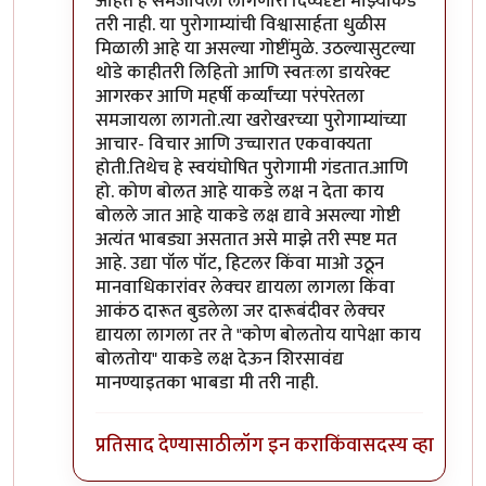
आहेत हे समजायला लागणारी दिव्यदृष्टी माझ्याकडे
तरी नाही. या पुरोगाम्यांची विश्वासार्हता धुळीस
मिळाली आहे या असल्या गोष्टींमुळे. उठल्यासुटल्या
थोडे काहीतरी लिहितो आणि स्वतःला डायरेक्ट
आगरकर आणि महर्षी कर्व्यांच्या परंपरेतला
समजायला लागतो.त्या खरोखरच्या पुरोगाम्यांच्या
आचार- विचार आणि उच्चारात एकवाक्यता
होती.तिथेच हे स्वयंघोषित पुरोगामी गंडतात.आणि
हो. कोण बोलत आहे याकडे लक्ष न देता काय
बोलले जात आहे याकडे लक्ष द्यावे असल्या गोष्टी
अत्यंत भाबड्या असतात असे माझे तरी स्पष्ट मत
आहे. उद्या पॉल पॉट, हिटलर किंवा माओ उठून
मानवाधिकारांवर लेक्चर द्यायला लागला किंवा
आकंठ दारूत बुडलेला जर दारूबंदीवर लेक्चर
द्यायला लागला तर ते "कोण बोलतोय यापेक्षा काय
बोलतोय" याकडे लक्ष देऊन शिरसावंद्य
मानण्याइतका भाबडा मी तरी नाही.
प्रतिसाद देण्यासाठी
लॉग इन करा
किंवा
सदस्य व्हा