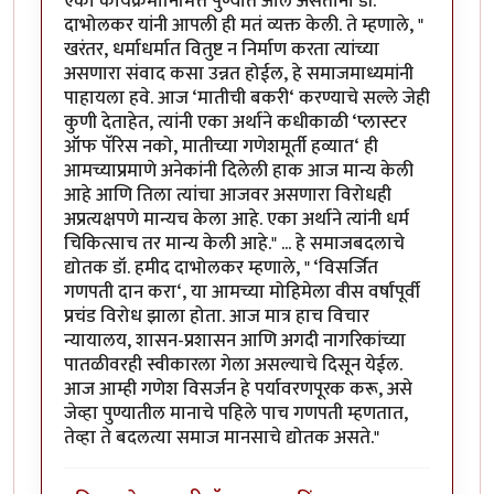
एका कार्यक्रमानिमित्त पुण्यात आले असताना डॉ.
दाभोलकर यांनी आपली ही मतं व्यक्त केली. ते म्हणाले, "
खरंतर, धर्माधर्मात वितुष्ट न निर्माण करता त्यांच्या
असणारा संवाद कसा उन्नत होईल, हे समाजमाध्यमांनी
पाहायला हवे. आज ‘मातीची बकरी‘ करण्याचे सल्ले जेही
कुणी देताहेत, त्यांनी एका अर्थाने कधीकाळी ‘प्लास्टर
ऑफ पॅरिस नको, मातीच्या गणेशमूर्ती हव्यात‘ ही
आमच्याप्रमाणे अनेकांनी दिलेली हाक आज मान्य केली
आहे आणि तिला त्यांचा आजवर असणारा विरोधही
अप्रत्यक्षपणे मान्यच केला आहे. एका अर्थाने त्यांनी धर्म
चिकित्साच तर मान्य केली आहे." ... हे समाजबदलाचे
द्योतक डॉ. हमीद दाभोलकर म्हणाले, " ‘विसर्जित
गणपती दान करा‘, या आमच्या मोहिमेला वीस वर्षांपूर्वी
प्रचंड विरोध झाला होता. आज मात्र हाच विचार
न्यायालय, शासन-प्रशासन आणि अगदी नागरिकांच्या
पातळीवरही स्वीकारला गेला असल्याचे दिसून येईल.
आज आम्ही गणेश विसर्जन हे पर्यावरणपूरक करू, असे
जेव्हा पुण्यातील मानाचे पहिले पाच गणपती म्हणतात,
तेव्हा ते बदलत्या समाज मानसाचे द्योतक असते."