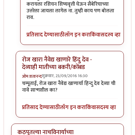
करायला रशियन शिष्यवृत्ती घेऊन सैबेरियाच्या
उत्तरेला जायला लागेल ना. तुम्ही काय पण बोलता
राव.
प्रतिसाद देण्यासाठी
लॉग इन करा
किंवा
सदस्य व्हा
रोज खारा नैवेद्य खाणारे हिंदु देव -
देव्याही मातीच्या बकरी/कोंबड
शुक्रवार, 23/09/2016 16:30
ओम शतानन्द
In reply to
..
by
चंपाबाई
चम्पूताई, रोज खारा नैवेद्य खाणार्या हिन्दु देव देव्या ची
नावे सान्गशील का?
प्रतिसाद देण्यासाठी
लॉग इन करा
किंवा
सदस्य व्हा
कठपुतल्या नाचविनार्याच्या