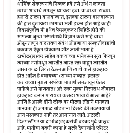
धार्मिक संकल्पनांचे निव्वळ हवे तसे अर्थ न लावता
त्याचा भावार्थ समजून घ्यायला हवा. वा.वा.वा. टाळ्या.
हजारो टाळ्या वाजवाव्यात, इतक्या टाळ्या वाजवाव्यात
की हात दुखायला लागावा अशी इच्छा होत आहे.काही
दिवसांपूर्वीच मी इथेच फेसबुकवर लिहिले होते की
आपल्या जुन्या परंपरांमध्ये विज्ञान कसे आहे याचा
ओढूनताणून बादरायण संबंध जोडणार्‍या संस्कृतीवाद्यांची
बकवास ऐकून डोक्याला शॉट जातो.आता हे
दाभोळ(ल)कर साहेब बकर्‍याच्या मानेवरून सुरा फिरवून
त्याच्या नसांमधून जास्तीत जास्त रक्त वाहून जास्तीत
जास्त काळ जिवंत ठेऊन आणि त्याचे कसे हालहाल
होत आहेत हे बघायच्या (साध्या शब्दात 'हलाल'
करायच्या) नृशंस परंपरेचा भावार्थ समजावून घेतला
पाहिजे असे म्हणतात? अरे एका मुक्या निरपराध जीवाला
हालहाल करून मारायचा कसला भावार्थ आला आहे?
आणि हे असले ढोंगी लोक वर मोठ्या तोंडाने मानवता
मानवता ही जपमाळ ओढताना दिसले की तळपायाची
आग मस्तकात नाही तर अस्मानात जाते. अटरली
डिजगस्टींग!! या दाभोळ(ल)करांची बडबड पुढे चालूच
आहे. मातीचा बकरी कापा हे सल्ले देणार्‍यांनी प्लॅस्टर