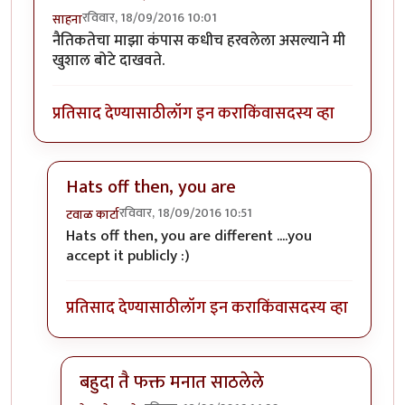
रविवार, 18/09/2016 10:01
साहना
नैतिकतेचा माझा कंपास कधीच हरवलेला असल्याने मी
खुशाल बोटे दाखवते.
प्रतिसाद देण्यासाठी
लॉग इन करा
किंवा
सदस्य व्हा
Hats off then, you are
रविवार, 18/09/2016 10:51
टवाळ कार्टा
In reply to
नैतिकतेचा माझा कंपास कधीच
by
साहना
Hats off then, you are different ....you
accept it publicly :)
प्रतिसाद देण्यासाठी
लॉग इन करा
किंवा
सदस्य व्हा
बहुदा तै फक्त मनात साठलेले