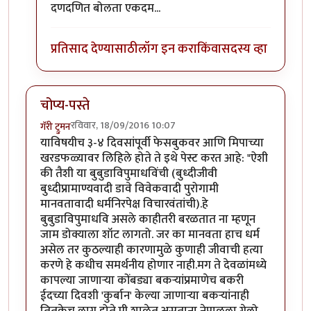
In reply to
नैतिकतेचा माझा कंपास कधीच
by
साहना
दणदणित बोलता एकदम...
प्रतिसाद देण्यासाठी
लॉग इन करा
किंवा
सदस्य व्हा
चोप्य-पस्ते
रविवार, 18/09/2016 10:07
गॅरी ट्रुमन
याविषयीच ३-४ दिवसांपूर्वी फेसबुकवर आणि मिपाच्या
खरडफळ्यावर लिहिले होते ते इथे पेस्ट करत आहे: "ऐशी
की तैशी या बुबुडाविपुमाधविंची (बुध्दीजीवी
बुध्दीप्रामाण्यवादी डावे विवेकवादी पुरोगामी
मानवतावादी धर्मनिरपेक्ष विचारवंतांची).हे
बुबुडाविपुमाधवि असले काहीतरी बरळतात ना म्हणून
जाम डोक्याला शॉट लागतो. जर का मानवता हाच धर्म
असेल तर कुठल्याही कारणामुळे कुणाही जीवाची हत्या
करणे हे कधीच समर्थनीय होणार नाही.मग ते देवळांमध्ये
कापल्या जाणार्‍या कोंबड्या बकर्‍यांप्रमाणेच बकरी
ईदच्या दिवशी 'कुर्बान' केल्या जाणार्‍या बकर्‍यांनाही