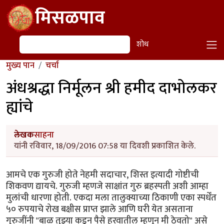
Skip to main content
मिसळपाव
शोध
शोध
मुख्य पान
चर्चा
अंधश्रद्धा निर्मूलन श्री हमीद दाभोलकर
ह्यांचे
लेखक
साहना
यांनी रविवार, 18/09/2016 07:58 या दिवशी प्रकाशित केले.
आमचे एक गुरुजी होते नेहमी सदाचार, शिस्त इत्यादी गोष्टीची
शिकवण द्यायचे. गुरुजी म्हणजे साक्षांत गुरु ब्रहस्पती अशी आम्हा
मुलांची धारणा होती. एकदा मला तालुक्याच्या ठिकाणी एका स्पर्धेंत
५० रुपयाचे रोख बक्षीस प्राप्त झाले आणि घरी येत असताना
गुरुजींनी "बाळ तुझ्या कडून पैसे हरवातील म्हणून मी ठेवतो" असे