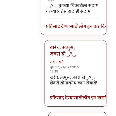
In reply to
@नारळ फोडण्याचा बळीशी संब
__/\__ तुमच्या चिकाटीला सलाम.
वरच्या प्रतिसादालाही सलाम.
प्रतिसाद देण्यासाठी
लॉग इन करा
किंवा
सदस
खरंच. अत्मुस,
जबरा हो _/\_,
संदीप डांगे
बुधवार, 21/09/2016
18:38
In reply to
__/\__
by
आजानुकर्ण
खरंच. अत्मुस, जबरा हो _/\_,
शेवटी सोनारानेच कान टोचावे!
प्रतिसाद देण्यासाठी
लॉग इन करा
किंवा
स