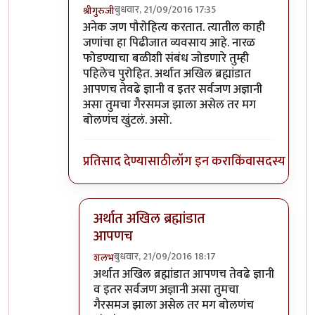
बुधवार, 21/09/2016 17:35
श्रीगुरुजी
In reply to
@हे पदार्थ मांसाहारी समजून
by
अत्रुप्त आ
अनेक जण पौरोहित्य करतात. त्यातील काही
जणांचा हा पिढीजात व्यवसाय आहे. नारळ
फोडण्याचा बळीशी संबंध जोडणारे तुम्ही
पहिलेच पुरोहित. अर्थात अखिल ब्रह्मांडात
आपणच तेवढे ज्ञानी व इतर सर्वजण अज्ञानी
असा तुमचा गैरसमज झाला असेल तर मग
बोलणंच खुंटलं. असो.
प्रतिसाद देण्यासाठी
लॉग इन करा
किंवा
सदस्य व्हा
अर्थात अखिल ब्रह्मांडात
आपणच
बुधवार, 21/09/2016 18:17
शलभ
In reply to
अनेक जण पौरोहित्य करतात.
by
श्रीगुर
अर्थात अखिल ब्रह्मांडात आपणच तेवढे ज्ञानी
व इतर सर्वजण अज्ञानी असा तुमचा
गैरसमज झाला असेल तर मग बोलणंच