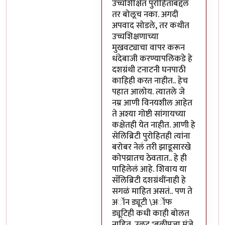
उच्चशिक्षित पुरोहितांबद्दल
तर बोलूच नका. अगदी
अपवाद सोडले, तर कथीत
उच्चशिक्षणाच्या
मुखवट्याचा वापर करून
धंदेबाजी करण्यापलिकडे हे
दशग्रंथी टनाटनी घनपाठी
काहिही करत नाहीत.. हेच
पहात आलोय. त्यातले जे
नम्र आणी विनयशील आहेत
ते अश्या गोष्टी सांगायच्या
कक्षेतही येत नाहीत. आणी हे
सेलिब्रिटी पुरोहितही त्यांना
बरोबर नेलं तरी झाडूसारखे
कोपय्रातच ठेवतात.. हे ही
पाहिलेलं आहे. शिवाय या
सॅलिब्रिटी दशग्रंथींनाही हे
सगळं माहित असतं.. पण ते
अॉन ड्यूटी \अॉफ
ड्यूटिही कधी काही बोलत
नाहित. उलट "बलीपूजा मंजे