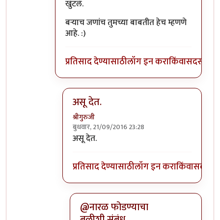
खुंटलं.
बर्‍याच जणांच तुमच्या बाबतीत हेच म्हणणे
आहे. :)
प्रतिसाद देण्यासाठी
लॉग इन करा
किंवा
सदस्य व्हा
असू देत.
श्रीगुरुजी
बुधवार, 21/09/2016 23:28
In reply to
अर्थात अखिल ब्रह्मांडात आपणच
by
असू देत.
प्रतिसाद देण्यासाठी
लॉग इन करा
किंवा
सदस्य व्
@नारळ फोडण्याचा
बळीशी संबंध