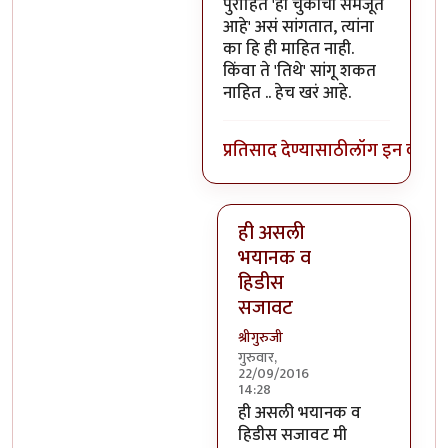
पुरोहित 'ही चुकीची समजूत
आहे' असं सांगतात, त्यांना
का हि ही माहित नाही.
किंवा ते 'तिथे' सांगू शकत
नाहित .. हेच खरं आहे.
प्रतिसाद देण्यासाठी
लॉग इन करा
कि
ही असली
भयानक व
हिडीस
सजावट
श्रीगुरुजी
गुरुवार,
22/09/2016
14:28
In reply to
@ मी ज्या ज्या
by
अत्
ही असली भयानक व
हिडीस सजावट मी