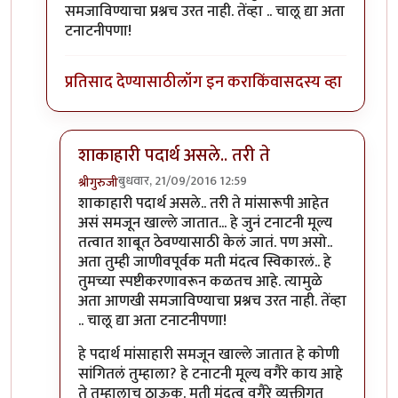
समजाविण्याचा प्रश्नच उरत नाही. तेंव्हा .. चालू द्या अता
टनाटनीपणा!
प्रतिसाद देण्यासाठी
लॉग इन करा
किंवा
सदस्य व्हा
शाकाहारी पदार्थ असले.. तरी ते
बुधवार, 21/09/2016 12:59
श्रीगुरुजी
In reply to
शाकाहारी पदार्थ असले.. तरी ते
by
अत्रुप्त आत्मा
शाकाहारी पदार्थ असले.. तरी ते मांसारूपी आहेत
असं समजून खाल्ले जातात... हे जुनं टनाटनी मूल्य
तत्वात शाबूत ठेवण्यासाठी केलं जातं. पण असो..
अता तुम्ही जाणीवपूर्वक मती मंदत्व स्विकारलं.. हे
तुमच्या स्पष्टीकरणावरून कळतच आहे. त्यामुळे
अता आणखी समजाविण्याचा प्रश्नच उरत नाही. तेंव्हा
.. चालू द्या अता टनाटनीपणा!
हे पदार्थ मांसाहारी समजून खाल्ले जातात हे कोणी
सांगितलं तुम्हाला? हे टनाटनी मूल्य वगैरे काय आहे
ते तुम्हालाच ठाऊक. मती मंदत्व वगैरे व्यक्तीगत