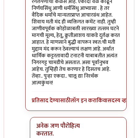
रगेलपणाचा कळस आहे. एकादा वेळ काढून
निर्णयसिंधु आणी धर्मसिंधु आभ्यासा . हे तर
वैदिक धर्माचे मान्यताप्राप्त आचारग्रंथ आहेत.
शिवाय मती मंद ही व्यक्तिगत कमेंट नाही. तुम्ही
जाणीवपूर्वक कोहोळाबली सारख्या तत्सम घटने
मागची मूल्य, हेतू, क्रुतीआशय याकडे दुर्लक्ष करत
आहात. हे माणसाने बुद्धी वापरून स्वत:ची मती
मुद्दाम मंद करून ठेवल्याचं लक्षण आहे. अर्थात
धार्मिक कट्टरतावादी टनाटनी याबाबतीत अत्यंत
निगरगट्ट चामडीचे असतात. असा पूर्वानुभव
आहेच. तुम्हिही तेच करणार हे दिसतच आहे.
तेंव्हा.. पुन्हा एकदा.. चालू द्या निरर्थक
आत्मकुंथन!
प्रतिसाद देण्यासाठी
लॉग इन करा
किंवा
सदस्य व्हा
अनेक जण पौरोहित्य
करतात.