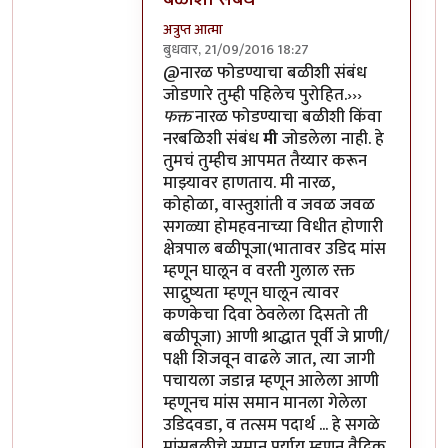
अत्रुप्त आत्मा
बुधवार, 21/09/2016 18:27
In reply to
अनेक जण पौरोहित्य करतात.
by
श
@नारळ फोडण्याचा बळीशी संबंध
जोडणारे तुम्ही पहिलेच पुरोहित.›››
फक्त
नारळ फोडण्याचा बळीशी किंवा
नरबळिशी संबंध
मी
जोडलेला नाही. हे
तुमचं तुम्हीच आपमत तैय्यार करून
माझ्यावर हाणताय. मी नारळ,
कोहोळा, वास्तुशांती व जवळ जवळ
सगळ्या होमहवनाच्या विधीत होणारी
क्षेत्रपाल बळीपूजा(भातावर उडिद मांस
म्हणून घालून व वरती गुलाल रक्त
साद्रुष्यता म्हणून घालून त्यावर
कणकेचा दिवा ठेवलेला दिसतो ती
बळीपूजा) आणी श्राद्धात पूर्वी जे प्राणी/
पक्षी शिजवून वाढले जात, त्या जागी
पचायला जडान्न म्हणून आलेला आणी
म्हणूनच मांस समान मानला गेलेला
उडिदवडा, व तत्सम पदार्थ ... हे सगळे
मांसबळीचे समान पर्याय म्हणून वैदिक