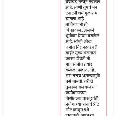
बघायचं ठरवून ठेवलेलं
आहे. आणी तुमचं मन
टनाटनी धर्म मुळातच
चांगला आहे..
बाकिच्यांनी तो
बिघडवला.. असली
भूमीका घेऊन बसलेलं
आहे. आंम्ही लोक
धर्मात निरुपद्रवी बरी
वाईट मूल्य असतात..
कारण शेवटी तो
माणसांनीच तयार
केलेला प्रकार आहे..
असं तसच असल्यामुळे
तसं मानतो. तरीही
तुम्हाला ब्रम्हकर्म या
कर्मकांडाच्या
पोथीतल्या वास्तुशांती
प्रयोगाच्या पानांचे प्रींट
औट काढून इथे
दाखवतो. ज्यात या