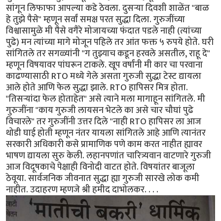
सांगून लिफाफा आपल्या कडे ठेवला. दुसऱ्या दिवशी शाळेंत "बाळ
हे तुझे पैसे" म्हणून सर्वां समक्ष परत सुद्धा दिला. गुरुजींच्या
विश्वासामुळे मी पैसे वगैरे मोजायच्या फंदात पडले नाही (त्यांच्या
पुढे) मन त्यांच्या मागे मोजून पहिले तर आंत फक्त ५ रुपये होते. घरी
सांगितले तर सगळ्यांनी "ग तुझ्याच कडून हरवले असतील, राहू दे"
म्हणून विषयावर पांघरून टाकले. खूप वर्षांनी मी कार चा परवाना
काढण्यासाठी RTO मध्ये गेले असता गुरुजी सुद्धा टेस्ट द्यायला
आले होते आणि फेल सुद्धा झाले. RTO हापिसर मित्र होता.
"तिसऱ्यांदा फेल होताहेत" असे त्याने मला मागाहून सांगितले. मी
गुरुजींना "काय गुरुजी लायसन भेटले का असे चार चौघां पुढे
विचारले" तर गुरुजींनी उत्तर दिले "नाही RTO हापिसर ला आज
थोडी घाई होती म्हणून नंतर यायला सांगितले आहे आणि त्यानंतर
सरकारी अधिकारी कसे प्रामाणिक पणे काम करत नाहीत ह्यावर
भाषण द्यायला सुरु केली. लहानपणांत चारित्र्यवान वाटणारे गुरुजी
आज विदूषकाचे पेक्षाही विनोदी वाटत होते. विषयांतर बाजूला
ठेवूया. सार्वजनिक जीवनात सुद्धा ह्या गुरुजी सारखे लोक कमी
नाहीत. उदाहरण म्हणजे श्री हमीद दाभोलकर. . . .