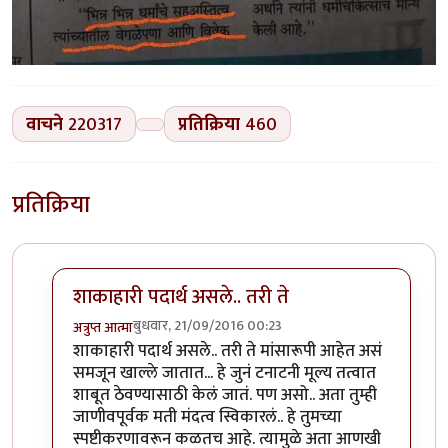
वाचने
220317
प्रतिक्रिया
460
प्रतिक्रिया
शाकाहारी पदार्थ असले.. तरी ते
बुधवार, 21/09/2016 00:23
अत्रुप्त आत्मा
In reply to
>>> कोणत्याच नाही. ते पदार्थ
by
श्रीगुरुजी
शाकाहारी पदार्थ असले.. तरी ते मांसारूपी आहेत असं
समजून खाल्ले जातात... हे जुनं टनाटनी मूल्य तत्वात
शाबूत ठेवण्यासाठी केलं जातं. पण असो.. अता तुम्ही
जाणीवपूर्वक मती मंदत्व स्विकारलं.. हे तुमच्या
स्पष्टीकरणावरून कळतच आहे. त्यामुळे अता आणखी