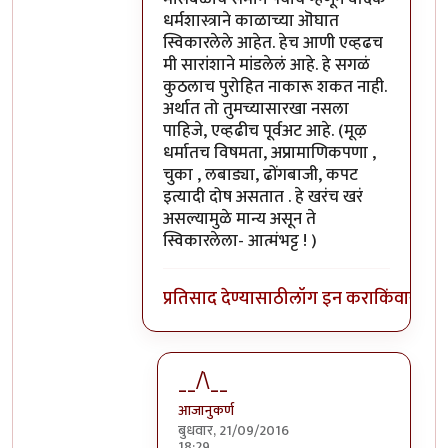
धर्मशास्त्राने काळाच्या ऒघात
स्विकारलेले आहेत. हेच आणी एव्हढच
मी सारांशाने मांडलेलं आहे. हे सगळं
कुठलाच पुरोहित नाकारू शकत नाही.
अर्थात तो तुमच्यासारखा नसला
पाहिजे, एव्हढीच पूर्वअट आहे. (मूऴ
धर्मातच विषमता, अप्रामाणिकपणा ,
चुका , लबाड्या, ढोंगबाजी, कपट
इत्यादी दोष असतात . हे खरंच खरं
असल्यामुळे मान्य असून ते
स्विकारलेला- आत्मंभट्ट ! )
प्रतिसाद देण्यासाठी
लॉग इन करा
किंवा
सदस्य
__/\__
आजानुकर्ण
बुधवार, 21/09/2016
18:29