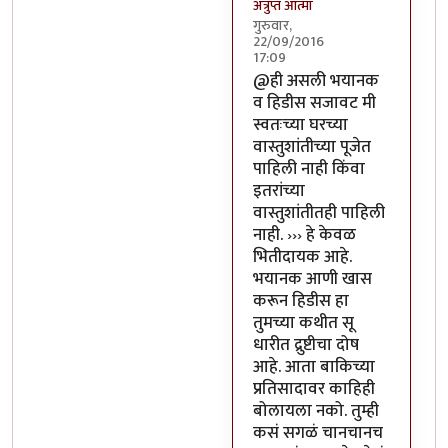
अत्रुप्त आत्मा
गुरुवार,
22/09/2016
17:09
In reply to
ही असली भयानक 
@ही असली भयानक
व हिडीस सजावट मी
स्वतःच्या घरच्या
वास्तुशांतीच्या पूजेत
पाहिली नाही किंवा
इतरांच्या
वास्तुशांतीतही पाहिली
नाही. ››› हे केवळ
भितीदायक आहे.
भयानक आणी खास
करून हिडीस हा
तुमच्या कथीत सू
धारीत द्रुष्टीचा दोष
आहे. आता बाकिच्या
प्रतिसादावर काहिही
बोलायला नको. तुम्ही
कसं सगळं चानचानच