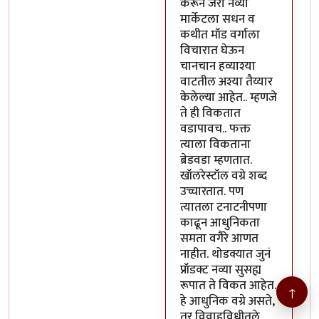
करून जरा नव्या
मार्केटला सधन व
कथीत मॉड वर्गाला
विचारात घेऊन
चानचान हव्याश्या
वाटतील अश्या तैय्यार
केलेल्या आहेत.. म्हणजे
ते ही विकतात
वडापावच.. फक्त
त्याला विकताना
ब्रेडवडा म्हणतात.
खॉलरेस्टॉल वग्रे शब्द
उच्चारतात. पण
त्यातला टनाटनीपणा
काढून आधुनिकता
समता वगैरे आणत
नाहीत. थोडक्यात जुनं
प्रॉडक्ट नव्या सुसह्य
रूपात ते विकत आहेत.
↑
हे आधुनिक वग्रे असते,
तर विवाहविधीतले