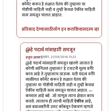
कॉमेंट करून हे लक्षात येतंय की तुम्हाला या
गोष्टीची माहिती नाही व तुम्ही केवळ ऐकीव माहिती
सत्य समजून चालत आहात.
प्रतिसाद देण्यासाठी
लॉग इन करा
किंवा
सदस्य व्हा
@हे पदार्थ मांसाहारी समजून
बुधवार, 21/09/2016 15:33
अत्रुप्त आत्मा
In reply to
शाकाहारी पदार्थ असले.. तरी ते
by
श्रीगुरुजी
@हे पदार्थ मांसाहारी समजून खाल्ले जातात हे
कोणी सांगितलं तुम्हाला? हे टनाटनी मूल्य वगैरे
काय आहे ते तुम्हालाच ठाऊक. मती मंदत्व वगैरे
व्यक्तीगत कॉमेंट करून हे लक्षात येतंय की
तुम्हाला या गोष्टीची माहिती नाही व तुम्ही केवळ
ऐकीव माहिती सत्य समजून चालत आहात. ›››
कम्माल आहे ब्वॉ . जो माणूस त्याच क्षेत्रात काम
करतो. त्यालाच ही त्याची माहिती
ऐकीव
आहे,
असं बळजबरीनी उलट कोंबवून ऐकवणं म्हणजे