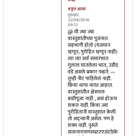
अत्रुप्त आत्मा
गुरुवार,
22/09/2016
09:12
In reply to
सुरूवात झाली ती नारळ
@ मी ज्या ज्या
वास्तुशांतीच्या पूजनात
सहभागी होतो (यजमान
म्हणून, पुरोहित म्हणून नाही)
त्या त्या सर्व समारंभात
गुलाल घातलेला भात, उडीद
वडे असले प्रकार नव्हते. ›››
तुम्ही नीट पाहिलेलं नाही.
किंवा थापा मारत आहात.
वास्तुशांतीत क्षेत्रपाल
बळीपूजा नाही , असं होऊच
शकत नाही. किंवा ज्या
पुरोहितानी वास्तुशांत केली
तो अद्न्यानी असेल. पण हे
शक्य नाही. नुसते
सत्यनारायणसम्राटएजंटठेके