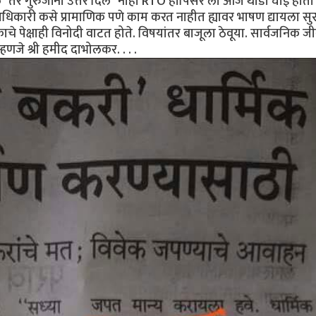
े" तर गुरुजींनी उत्तर दिले "नाही RTO हापिसर ला आज थोडी घाई होती 
धिकारी कसे प्रामाणिक पणे काम करत नाहीत ह्यावर भाषण द्यायला सुर
चे पेक्षाही विनोदी वाटत होते. विषयांतर बाजूला ठेवूया. सार्वजनिक 
हणजे श्री हमीद दाभोलकर. . . .