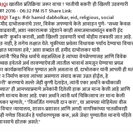
3JQI
खालील प्रतिक्रिया जरूर वाचा ! 'मातीची बकरी' ही खिल्ली उडवणारी
्टेंबर 2016 - 06:32 PM IST Share Link:
3JQI
Tags: #dr hamid dabholkar, eid, religious, social
हमीद दाभोलकरांचे उत्तर, विवेक जपण्याचे केले आवाहन पुणे- "सध्या केवळ
वाढवावी, अशा नकारात्मक उद्देशाने काही समाजमाध्यमांतून बकरी ईद
बकरी‘ कुर्बान करावी, अशी खिल्ली उडवणारी चर्चा मोहीम राबवली जात आहे.
वच्छ नाही, हे लगेच लक्षात येते. चुकीच्या प्रथेला विधायक पर्याय देण्याचा विचा
त घ्यायला हवे," अशा शब्दांत डॉ. हमीद दाभोलकर यांनी
्यांनी ‘भिन्न भिन्न धर्माचे सहअस्तित्व हे त्यांच्या वेगळेपणासह आणि विवेक
्वळ हवेतसे अर्थ लावण्याऐवजी त्यातील भावार्थ समजून घेण्याचा प्रयत्न
 कार्यक्रमानिमित्त पुण्यात आले असताना डॉ. दाभोलकर यांनी आपली ही मत
तुष्ट न निर्माण करता त्यांच्या असणारा संवाद कसा उन्नत होईल, हे
‘ करण्याचे सल्ले जेही कुणी देताहेत, त्यांनी एका अर्थाने कधीकाळी
 हव्यात‘ ही आमच्याप्रमाणे अनेकांनी दिलेली हाक आज मान्य केली आहे आणि
े मान्यच केला आहे. एका अर्थाने त्यांनी धर्म चिकित्साच तर मान्य केली
ोलकर म्हणाले, " ‘विसर्जित गणपती दान करा‘, या आमच्या मोहिमेला वीस
र हाच विचार न्यायालय, शासन-प्रशासन आणि अगदी नागरिकांच्या पातळीवरही
 गणेश विसर्जन हे पर्यावरणपूरक करू, असे जेव्हा पुण्यातील मानाचे पहिले
मानसाचे द्योतक असते."