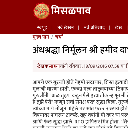
Skip to main content
मिसळपाव
Main navigation
स्वगृह
नवे लेखन
नवे प्रतिसाद
लेख
मुख्य पान
चर्चा
अंधश्रद्धा निर्मूलन श्री हमीद द
लेखक
साहना
यांनी रविवार, 18/09/2016 07:58 या द
आमचे एक गुरुजी होते नेहमी सदाचार, शिस्त इत्यादी ग
मुलांची धारणा होती. एकदा मला तालुक्याच्या ठिकाणी
गुरुजींनी "बाळ तुझ्या कडून पैसे हरवातील म्हणून म
हे तुझे पैसे" म्हणून सर्वां समक्ष परत सुद्धा दिला. गुर
त्यांच्या मागे मोजून पहिले तर आंत फक्त ५ रुपये हो
विषयावर पांघरून टाकले. खूप वर्षांनी मी कार चा परव
आणि फेल सुद्धा झाले. RTO हापिसर मित्र होता. "तिस