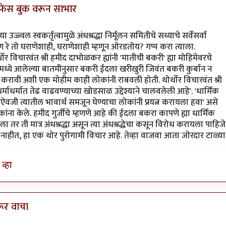
ा - फेस बुक वरून साभार
ा उज्ज्वल स्वकर्तृत्वामुळे अंधश्रद्धा निर्मूलन समितीचे सध्याचे सर्वेसर्वा
रे तो घराणेशाही, घराणेशाही म्हणून ओरडतोय? गप्प करा त्याला.
र विचारवंत श्री हमीद दाभोळकर ह्यांनी 'मातीची बकरी' ह्या मोहिमेवरचे
ळमध्ये आलेल्या बातमीनुसार बकरी ईदला खरीखुरी जिवंत बकरी कुर्बान न
 करावी अशी एक मोहीम काही लोकांनी राबवली होती. थोर्थोर विचारवंत श्री
र्माधर्मात तेढ वाढवण्याच्या खोडसाळ उद्देश्याने चालवलेली आहे'. 'धार्मिक
ाऐवजी त्यातील भावार्थ समजून घेण्याचा लोकांनी प्रयत्न करायला हवा' असे
ंना केले. हमीद गुर्जींचे म्हणणे आहे की ईदला बकरा कापणे ह्या धार्मिक
 तर ती मात्र अंधश्रद्धा असून त्या अंधश्रद्धेचा कसून विरोध करायला पाहिजे
णत नाहीत, हा एक थोर पुरोगामी विचार आहे. तेव्हा वाजवा आता जोरदार टाळ्या
व्हा
ूर वाचा