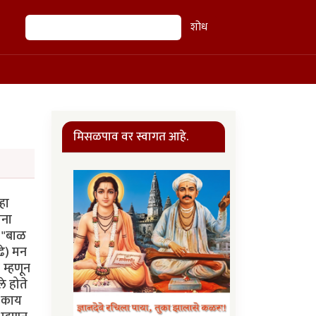
शोध
शोध
मिसळपाव वर स्वागत आहे.
हा
ाना
त "बाळ
ुढे) मन
 म्हणून
े होते
 "काय