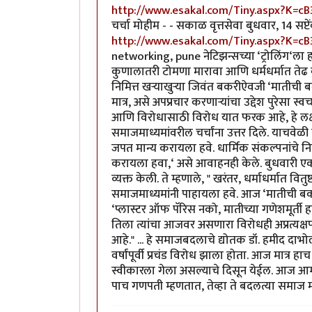
http://www.esakal.com/Tiny.aspx?K=cB
चर्चा मोहीम - - सकाळ वृत्तसेवा बुधवार, 14 सप
http://www.esakal.com/Tiny.aspx?K=cB
networking, pune नेटिझन्सच्या ‘ट्रोलिंग‘ला 
कुणालातरी टोमणा मारावा आणि धर्मधर्मात तेढ 
निमित्त खऱ्याखुऱ्या जिवंत बकरीऐवजी ‘मातीची 
मात्र, असे अपप्रचार करणाऱ्यांचा उद्देश पुरेसा स्
आणि विरोधासाठी विरोध यात फरक आहे, हे लक्षा
समाजमाध्यमांवरील चर्चांना उत्तर दिले. याचवेळी त
जपत मान्य करायला हवे. धार्मिक संकल्पनांचे निव
करायला हवा,‘ असे आवाहनही केले. बुधवारी एका
व्यक्त केली. ते म्हणाले, " खरंतर, धर्माधर्मात वि
समाजमाध्यमांनी पाहायला हवे. आज ‘मातीची बकरी
‘प्लास्टर ऑफ पॅरिस नको, मातीच्या गणेशमूर्ती
तिला त्यांचा आजवर असणारा विरोधही अप्रत्यक्षपण
आहे." ... हे समाजबदलाचे द्योतक डॉ. हमीद दाभ
वर्षांपूर्वी प्रचंड विरोध झाला होता. आज मात्
स्वीकारला गेला असल्याचे दिसून येईल. आज आम्ही
पाच गणपती म्हणतात, तेव्हा ते बदलत्या समाज 