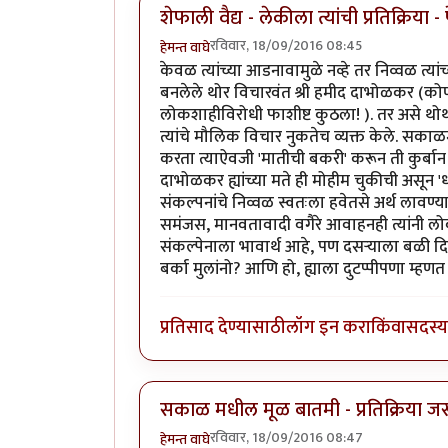
शेफाली वैद्य - लेकीला त्यांची प्रतिक्रिय
रविवार, 18/09/2016 08:45
हेमन्त वाघे
केवळ त्यांच्या आडनावामुळे नव्हे तर निव्वळ त्यांच्य
बनलेले थोर विचारवंत श्री हमीद दाभोळकर (कोण 
लोकशाहीविरोधी फाशीष्ट कुठला! ). तर असे थोर्थो
त्यांचे मौलिक विचार नुकतेच व्यक्त केले. सका
करता त्याऐवजी 'मातीची बकरी' करून ती कुर्बान
दाभोळकर ह्यांच्या मते ही मोहीम चुकीची असून 'ध
संकल्पनांचे निव्वळ स्वतःला हवेतसे अर्थ लावण्य
समंजस, मानवतावादी वगैरे आवाहनही त्यांनी लोका
संकल्पेनाला भावार्थ आहे, पण दसऱ्याला बळी दिला
बर्का मुलांनो? आणि हो, ह्याला दुटप्पीपणा म्ह
प्रतिसाद देण्यासाठी
लॉग इन करा
किंवा
सदस्य 
सकाळ मधील मूळ बातमी - प्रतिक्रिया जर
रविवार, 18/09/2016 08:47
हेमन्त वाघे