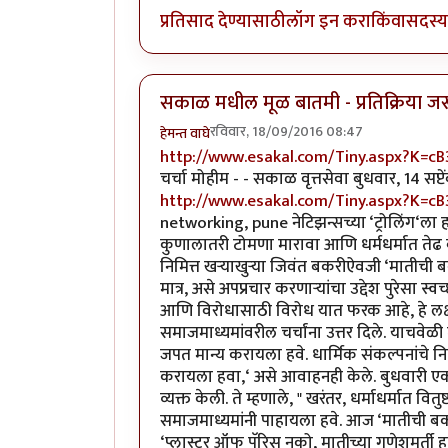
प्रतिसाद देण्यासाठी
लॉग इन करा
किंवा
सदस्य 
सकाळ मधील मूळ बातमी - प्रतिक्रिया जर
रविवार, 18/09/2016 08:47
हेमन्त वाघे
http://www.esakal.com/Tiny.aspx?K=cB
चर्चा मोहीम - - सकाळ वृत्तसेवा बुधवार, 14 सप
http://www.esakal.com/Tiny.aspx?K=cB
networking, pune नेटिझन्सच्या ‘ट्रोलिंग‘ला 
कुणालातरी टोमणा मारावा आणि धर्मधर्मात तेढ 
निमित्त खऱ्याखुऱ्या जिवंत बकरीऐवजी ‘मातीची 
मात्र, असे अपप्रचार करणाऱ्यांचा उद्देश पुरेसा स्
आणि विरोधासाठी विरोध यात फरक आहे, हे लक्षा
समाजमाध्यमांवरील चर्चांना उत्तर दिले. याचवेळी त
जपत मान्य करायला हवे. धार्मिक संकल्पनांचे निव
करायला हवा,‘ असे आवाहनही केले. बुधवारी एका
व्यक्त केली. ते म्हणाले, " खरंतर, धर्माधर्मात वि
समाजमाध्यमांनी पाहायला हवे. आज ‘मातीची बकरी
‘प्लास्टर ऑफ पॅरिस नको, मातीच्या गणेशमूर्ती