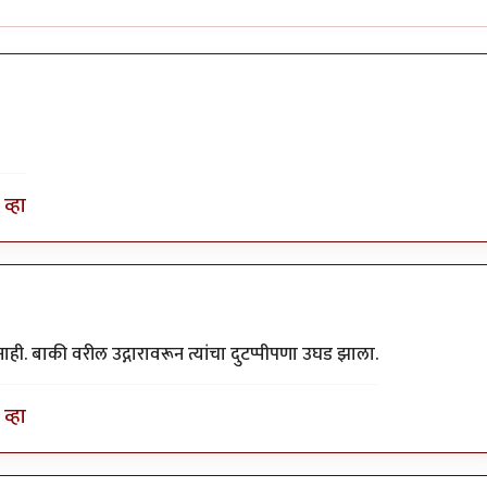
व्हा
ी. बाकी वरील उद्गारावरून त्यांचा दुटप्पीपणा उघड झाला.
व्हा