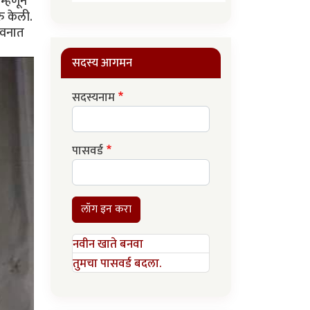
म्हणून
ु केली.
जीवनात
सदस्य आगमन
सदस्यनाम
पासवर्ड
लॉग इन करा
नवीन खाते बनवा
तुमचा पासवर्ड बदला.