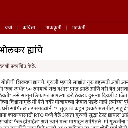
चर्चा
कविता
पाककृती
भटकंती
ाभोलकर ह्यांचे
िवशी प्रकाशित केले.
ोष्टीची शिकवण द्यायचे. गुरुजी म्हणजे साक्षांत गुरु ब्रहस्पती अशी आम्
 एका स्पर्धेंत ५० रुपयाचे रोख बक्षीस प्राप्त झाले आणि घरी येत असत
ी ठेवतो" असे सांगून लिफाफा आपल्या कडे ठेवला. दुसऱ्या दिवशी शाळें
ुजींच्या विश्वासामुळे मी पैसे वगैरे मोजायच्या फंदात पडले नाही (त्यांच्या प
ते. घरी सांगितले तर सगळ्यांनी "ग तुझ्याच कडून हरवले असतील, राहू दे"
ाना काढण्यासाठी RTO मध्ये गेले असता गुरुजी सुद्धा टेस्ट द्यायला आल
ऱ्यांदा फेल होताहेत" असे त्याने मला मागाहून सांगितले. मी गुरुजींना