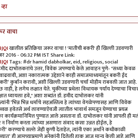
व्हा
ूर वाचा
3JQI
खालील प्रतिक्रिया जरूर वाचा ! 'मातीची बकरी' ही खिल्ली उडवणारी
्टेंबर 2016 - 06:32 PM IST Share Link:
3JQI
Tags: #dr hamid dabholkar, eid, religious, social
हमीद दाभोलकरांचे उत्तर, विवेक जपण्याचे केले आवाहन पुणे- "सध्या केवळ
वाढवावी, अशा नकारात्मक उद्देशाने काही समाजमाध्यमांतून बकरी ईद
बकरी‘ कुर्बान करावी, अशी खिल्ली उडवणारी चर्चा मोहीम राबवली जात आहे.
वच्छ नाही, हे लगेच लक्षात येते. चुकीच्या प्रथेला विधायक पर्याय देण्याचा विचा
त घ्यायला हवे," अशा शब्दांत डॉ. हमीद दाभोलकर यांनी
्यांनी ‘भिन्न भिन्न धर्माचे सहअस्तित्व हे त्यांच्या वेगळेपणासह आणि विवेक
्वळ हवेतसे अर्थ लावण्याऐवजी त्यातील भावार्थ समजून घेण्याचा प्रयत्न
 कार्यक्रमानिमित्त पुण्यात आले असताना डॉ. दाभोलकर यांनी आपली ही मत
तुष्ट न निर्माण करता त्यांच्या असणारा संवाद कसा उन्नत होईल, हे
‘ करण्याचे सल्ले जेही कुणी देताहेत, त्यांनी एका अर्थाने कधीकाळी
 हव्यात‘ ही आमच्याप्रमाणे अनेकांनी दिलेली हाक आज मान्य केली आहे आणि