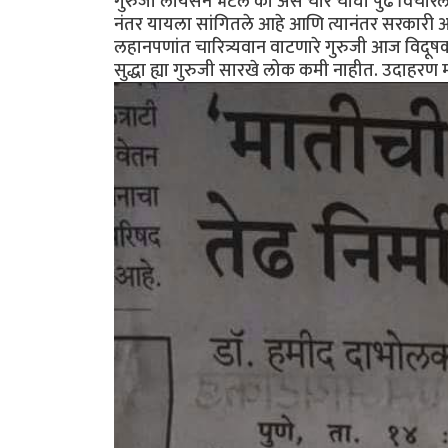
गुरुजी लायसन भेटले का असे चार चौघां पुढे विचारल
नंतर यायला सांगितले आहे आणि त्यानंतर सरकारी अ
लहानपणांत चारित्र्यवान वाटणारे गुरुजी आज विदूषका
सुद्धा ह्या गुरुजी सारखे लोक कमी नाहीत. उदाहरण म्