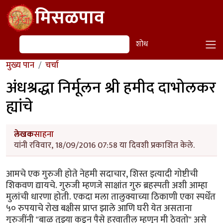
Skip to main content
मिसळपाव
शोध
शोध
मुख्य पान
चर्चा
अंधश्रद्धा निर्मूलन श्री हमीद दाभोलकर
ह्यांचे
लेखक
साहना
यांनी रविवार, 18/09/2016 07:58 या दिवशी प्रकाशित केले.
आमचे एक गुरुजी होते नेहमी सदाचार, शिस्त इत्यादी गोष्टीची
शिकवण द्यायचे. गुरुजी म्हणजे साक्षांत गुरु ब्रहस्पती अशी आम्हा
मुलांची धारणा होती. एकदा मला तालुक्याच्या ठिकाणी एका स्पर्धेंत
५० रुपयाचे रोख बक्षीस प्राप्त झाले आणि घरी येत असताना
गुरुजींनी "बाळ तुझ्या कडून पैसे हरवातील म्हणून मी ठेवतो" असे