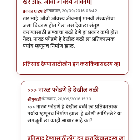
खर आहे. जीवो जीवस्य जीवनम|
मंगळवार, 20/09/2016 08:42
प्रकाश घाटपांडे
In reply to
निसर्ग कायदा संस्कति वगैरे..
by
चौकटराजा
खर आहे. जीवो जीवस्य जीवनम| मानवी संस्कतीचा
जसा विकास होत गेला तस देवाला संतुष्ट
करण्यासाठी प्राण्याचा बळी देणे हा प्रकार कमी होत
गेला. नारळ फोडणे हे देखील बळी ला प्रतिकात्मक
पर्याय म्हणूनच निर्माण झाल.
प्रतिसाद देण्यासाठी
लॉग इन करा
किंवा
सदस्य व्हा
>>> नारळ फोडणे हे देखील बळी
मंगळवार, 20/09/2016 15:30
श्रीगुरुजी
In reply to
खर आहे. जीवो जीवस्य जीवनम|
by
प्रकाश घाटप
>>> नारळ फोडणे हे देखील बळी ला प्रतिकात्मक
पर्याय म्हणूनच निर्माण झाल. हे कोणी सांगितले? या
समजूती ला काही आधार आहे का?
प्रतिसाद देण्यासाठी
लॉग इन करा
किंवा
सदस्य व्हा