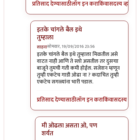
प्रतिसाद देण्यासाठी
लॉग इन करा
किंवा
सदस्य व्हा
इतके चांगले बैल इथे
तुम्हाला
सोमवार, 19/09/2016 23:56
साहना
In reply to
हो ना राव! साध्या बैलगाडा
by
संदीप डांगे
इतके चांगले बैल इथे तुम्हाला मिळतील असे
वाटत नाही आणि ते स्लो असतील तर दुसऱ्या
बाजूने तुमची गती कमी होईल. सजेशन म्हणून
तुम्ही एकटेच गाडी ओढा ना ? कदाचित तुम्ही
एकटेच सगळ्यांना भारी पडाल.
प्रतिसाद देण्यासाठी
लॉग इन करा
किंवा
सदस्य व्हा
मी ओढला असता ओ, पण
शर्यत