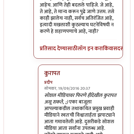
आहेच. आणि तेही बदलले पाहिजे. जे आहे,
ते आहे, ते मान्य करून पुढे जाणे उत्तम. तसे
काही झालेच नाही, सर्वच अतिरंजित आहे,
इत्यादी मखलाशी कुठल्याच घटनेविषयी न
करणे हे शहाणपणाचे आहे, नाही?
प्रतिसाद देण्यासाठी
लॉग इन करा
किंवा
सदस्य व्हा
कुरापत
प्रदीप
सोमवार, 19/09/2016 20:37
In reply to
भारतातल्या कत्तलखान्यात
by
प्रदीप
सोशल मीडियावर फिरणे हीदेखील कुरापत
असू शकते, ;)
एका बाजूला
आपल्याकडील तथाकथित प्रमुख प्रवाही
मीडियाने स्वतःची विश्वातार्हता झपाट्याने
आता गमावलेली आहे. दुसरीकडे सोशल
मीडिया आता सर्वांना उपलब्ध आहे.