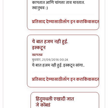
कापतात आणि चांगला ताव मारतात.
स्वानुभव :)
प्रतिसाद देण्यासाठी
लॉग इन करा
किंवा
सदस्य व्हा
ये बात हजम नही हुई.
इस्कटून
खटपट्या
बुधवार, 21/09/2016 00:24
In reply to
फरक आहे थोडा, बकरे सर्व समाज
by
स
ये बात हजम नही हुई. इस्कटून सांगा..
प्रतिसाद देण्यासाठी
लॉग इन करा
किंवा
सदस्य व्हा
हिंदुमधली एखादी जात
जे कोंबडं