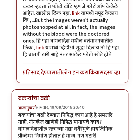
कलर न्हवता ते फोटो खोटे म्हणजे फोटोशॉप केलेले
आहेत. खालील लिंक पहा.
link
यामध्ये नमूद केलाय
कि , ...But the images weren’t actually
photoshopped at all. In fact, the images
without the blood were the doctored
ones. हि पहा बांगलादेश मधील वर्तमानपत्रातील
लिंक ,
link
यामध्ये व्हिडीओ सुद्धा दिलाय तो हि पहा.
हि बातमी खरी आहे नंतर आलेले फोटो खोटे होते
प्रतिसाद देण्यासाठी
लॉग इन करा
किंवा
सदस्य व्हा
बकऱ्यांचा बळी
सोमवार, 19/09/2016 20:40
आजानुकर्ण
बकऱ्यांचा बळी देण्यात निषिद्ध काय आहे हे समजले
नाही. नॉनव्हेज खाणेही निषिद्ध मानायचे काय?
बांगलादेशातील रक्ताच्या नद्या वगैरेंमुळे हायजिनिक
प्रॉब्लेम्स निर्माण होतात हे मान्य. पण गटारी