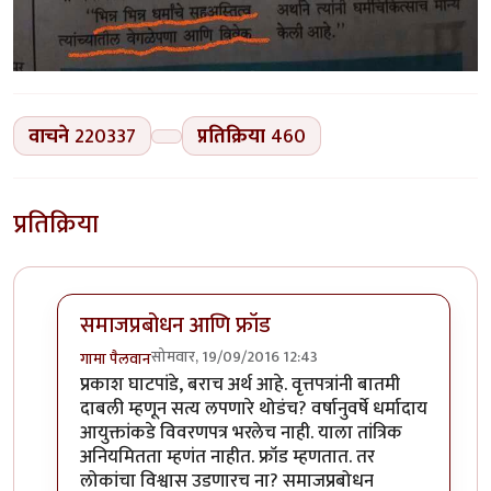
वाचने
220337
प्रतिक्रिया
460
प्रतिक्रिया
समाजप्रबोधन आणि फ्रॉड
सोमवार, 19/09/2016 12:43
गामा पैलवान
In reply to
हा मुद्दा सनातनवाले
by
प्रकाश घाटपांडे
प्रकाश घाटपांडे, बराच अर्थ आहे. वृत्तपत्रांनी बातमी
दाबली म्हणून सत्य लपणारे थोडंच? वर्षानुवर्षे धर्मादाय
आयुक्तांकडे विवरणपत्र भरलेच नाही. याला तांत्रिक
अनियमितता म्हणंत नाहीत. फ्रॉड म्हणतात. तर
लोकांचा विश्वास उडणारच ना? समाजप्रबोधन