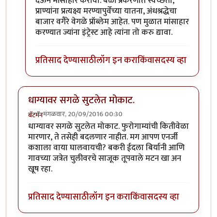
देऊन मांसाहार करावा. बळी प्रकरणात स्वच्छता,
प्राण्यांना प्रत्यक्ष्य मरण्यापुर्वेच्या यातना, अंधश्रद्धेचा
बाजार वगैरे वेगळे प्रॉब्लेम आहेत. पण मुळात मांसाहार
करण्यात ज्यांना इंट्रेस्ट आहे त्यांना तो करु द्यावा.
प्रतिसाद देण्यासाठी
लॉग इन करा
किंवा
सदस्य व्हा
धाग्यावर सगळे सुटलेत मोकाट.
मंगळवार, 20/09/2016 00:30
बॅटमॅन
धाग्यावर सगळे सुटलेत मोकाट. फुरोगाम्यांची कितीवेळा
मारणार, ते तसेही बदलणार नाहीत. मग आपण एनर्जी
कशाला वाया घालवायची? बकरी ईदला बिर्यानी आणि
गावच्या जत्रेत चुलीवरचे साजूक तूपवाले मटन खा अन
खूष रहा.
प्रतिसाद देण्यासाठी
लॉग इन करा
किंवा
सदस्य व्हा