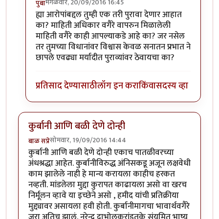
मंगळवार, 20/09/2016 16:45
पुंबा
In reply to
प्रकाश घाटपांडे,
by
गामा पैलवान
ह्या आरोपांबद्दल तुम्ही एक तरी पुरावा देणार आहात
का? माहिती अधिकार वगैरे वापरुन मिळालेली
माहिती वगैरे काही आपल्याकडे आहे का? जर नसेल
तर तुमच्या विधानांवर विश्वास केवळ सनातन प्रभात ने
छापले एवढ्या मर्यादीत पुराव्यांवर ठेवायचा का?
प्रतिसाद देण्यासाठी
लॉग इन करा
किंवा
सदस्य व्हा
कुर्बानी आणि बळी देणे दोन्ही
सोमवार, 19/09/2016 14:44
बाळ सप्रे
कुर्बानी आणि बळी देणे दोन्ही एकाच पातळीवरच्या
अंधश्रद्धा आहेत. कुर्बानीविरुद्ध अंनिसकडू अजून लक्षवेधी
काम झालेले नाही हे मान्य करायला काहीच हरकत
नव्हती. मांडलेला मुद्दा कुरापत काढायला असो वा खरच
निर्मूलन व्हावे या इच्छेने असो , हमीद यांची प्रतिक्रीया
मुद्द्यावर असायला हवी होती. कुर्बानीमागचा भावार्थवगैरे
जरा अतिच झालं. नरेन्द्र दाभोलकरांइतके संयमित भाष्य