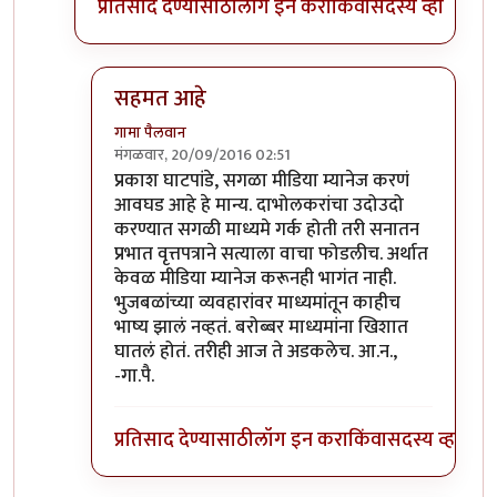
प्रतिसाद देण्यासाठी
लॉग इन करा
किंवा
सदस्य व्हा
सहमत आहे
गामा पैलवान
मंगळवार, 20/09/2016 02:51
In reply to
वृत्तपत्रांनी बातमी दाबली
by
प्रकाश घाटपांडे
प्रकाश घाटपांडे, सगळा मीडिया म्यानेज करणं
आवघड आहे हे मान्य. दाभोलकरांचा उदोउदो
करण्यात सगळी माध्यमे गर्क होती तरी सनातन
प्रभात वृत्तपत्राने सत्याला वाचा फोडलीच. अर्थात
केवळ मीडिया म्यानेज करूनही भागंत नाही.
भुजबळांच्या व्यवहारांवर माध्यमांतून काहीच
भाष्य झालं नव्हतं. बरोब्बर माध्यमांना खिशात
घातलं होतं. तरीही आज ते अडकलेच. आ.न.,
-गा.पै.
प्रतिसाद देण्यासाठी
लॉग इन करा
किंवा
सदस्य व्हा