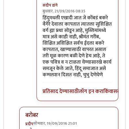
संदीप डांगे
बुधवार, 21/09/2016 08:35
In reply to
ये बात हजम नही हुई. इस्कटून
by
खट
हिंदुमधली एखादी जात जे कोंबडं बकरे
वैगेरे देवाला कापतात त्यातला सुशिक्षित
वर्ग ह्या प्रथा सोडून आहे, मुस्लिमांमध्ये
मात्र असे काही नाही, श्रीमंत गरीब,
शिक्षित अशिक्षित सर्वच ईदला बकरे
कापतात, खाण्यासाठी वापरत असाल
तरी मूळ कारण बळी देणे हेच आहे, ते
एक पवित्र व न टाळता येण्यासारखे कार्य
समजून केले जाते, हिंदू समाजात असे
कम्पलशन दिसत नाही, चुभु देणेघेणे
प्रतिसाद देण्यासाठी
लॉग इन करा
किंवा
सदस्य व्
बरोबर
सोमवार, 19/09/2016 21:01
प्रदीप