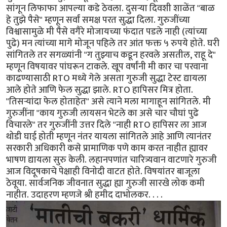
सांगून लिफाफा आपल्या कडे ठेवला. दुसऱ्या दिवशी शाळेंत "बाळ
हे तुझे पैसे" म्हणून सर्वां समक्ष परत सुद्धा दिला. गुरुजींच्या
विश्वासामुळे मी पैसे वगैरे मोजायच्या फंदात पडले नाही (त्यांच्या
पुढे) मन त्यांच्या मागे मोजून पहिले तर आंत फक्त ५ रुपये होते. घरी
सांगितले तर सगळ्यांनी "ग तुझ्याच कडून हरवले असतील, राहू दे"
म्हणून विषयावर पांघरून टाकले. खूप वर्षांनी मी कार चा परवाना
काढण्यासाठी RTO मध्ये गेले असता गुरुजी सुद्धा टेस्ट द्यायला
आले होते आणि फेल सुद्धा झाले. RTO हापिसर मित्र होता.
"तिसऱ्यांदा फेल होताहेत" असे त्याने मला मागाहून सांगितले. मी
गुरुजींना "काय गुरुजी लायसन भेटले का असे चार चौघां पुढे
विचारले" तर गुरुजींनी उत्तर दिले "नाही RTO हापिसर ला आज
थोडी घाई होती म्हणून नंतर यायला सांगितले आहे आणि त्यानंतर
सरकारी अधिकारी कसे प्रामाणिक पणे काम करत नाहीत ह्यावर
भाषण द्यायला सुरु केली. लहानपणांत चारित्र्यवान वाटणारे गुरुजी
आज विदूषकाचे पेक्षाही विनोदी वाटत होते. विषयांतर बाजूला
ठेवूया. सार्वजनिक जीवनात सुद्धा ह्या गुरुजी सारखे लोक कमी
नाहीत. उदाहरण म्हणजे श्री हमीद दाभोलकर. . . .