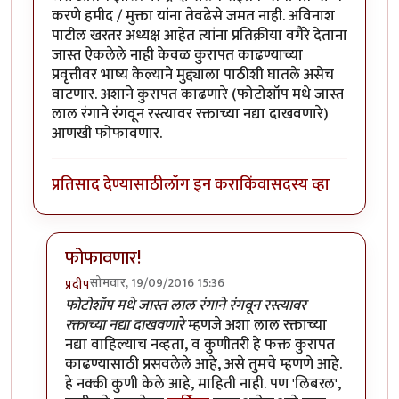
करणे हमीद / मुक्ता यांना तेवढेसे जमत नाही. अविनाश
पाटील खरतर अध्यक्ष आहेत त्यांना प्रतिक्रीया वगैरे देताना
जास्त ऐकलेले नाही केवळ कुरापत काढण्याच्या
प्रवृत्तीवर भाष्य केल्याने मुद्द्याला पाठीशी घातले असेच
वाटणार. अशाने कुरापत काढणारे (फोटोशॉप मधे जास्त
लाल रंगाने रंगवून रस्त्यावर रक्ताच्या नद्या दाखवणारे)
आणखी फोफावणार.
प्रतिसाद देण्यासाठी
लॉग इन करा
किंवा
सदस्य व्हा
फोफावणार!
सोमवार, 19/09/2016 15:36
प्रदीप
In reply to
कुर्बानी आणि बळी देणे दोन्ही
by
बाळ सप्रे
फोटोशॉप मधे जास्त लाल रंगाने रंगवून रस्त्यावर
रक्ताच्या नद्या दाखवणारे
म्हणजे अशा लाल रक्ताच्या
नद्या वाहिल्याच नव्हता, व कुणीतरी हे फक्त कुरापत
काढण्यासाठी प्रसवलेले आहे, असे तुमचे म्हणणे आहे.
हे नक्की कुणी केले आहे, माहिती नाही. पण 'लिबरल',