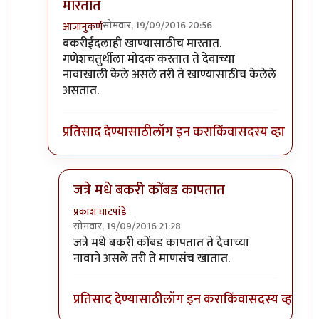
मारतात
सोमवार, 19/09/2016 20:56
आजानुकर्ण
In reply to
खाण्यासाठी मारले ते चालेल,
by
संदीप डांगे
बकरीईदलाही खाण्यासाठीच मारतात.
गणेशचतुर्थीला मोदक करतात ते देवाच्या
नावाखाली केले असले तरी ते खाण्यासाठीच केलेले
असतात.
प्रतिसाद देण्यासाठी
लॉग इन करा
किंवा
सदस्य व्हा
जत्रे मधे बकरी कोंबड कापतात
प्रकाश घाटपांडे
सोमवार, 19/09/2016 21:28
In reply to
बकरीईदलाही खाण्यासाठीच मारतात
by
आजा
जत्रे मधे बकरी कोंबड कापतात ते देवाच्या
नावाने असले तरी ते माणसंच खातात.
प्रतिसाद देण्यासाठी
लॉग इन करा
किंवा
सदस्य व्हा