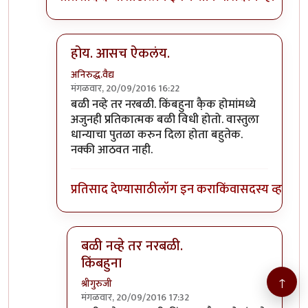
होय. आसच ऐकलंय.
अनिरुद्ध.वैद्य
मंगळवार, 20/09/2016 16:22
In reply to
>>> नारळ फोडणे हे देखील बळी
by
श्रीगुरुज
बळी नव्हे तर नरबळी. किंबहुना कै़क होमांमध्ये
अजुनही प्रतिकात्मक बळी विधी होतो. वास्तुला
धान्याचा पुतळा करुन दिला होता बहुतेक.
नक्की आठवत नाही.
प्रतिसाद देण्यासाठी
लॉग इन करा
किंवा
सदस्य व्हा
बळी नव्हे तर नरबळी.
किंबहुना
↑
श्रीगुरुजी
मंगळवार, 20/09/2016 17:32