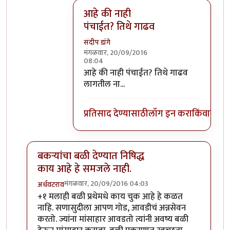
आहे की नाही
पंचाईत? तिथे गाढव
संदीप डांगे
मंगळवार, 20/09/2016
08:04
In reply to
वाईट मानून घेऊ नका गाढवाच्या
आहे की नाही पंचाईत? तिथे गाढव
लागतील ना...
प्रतिसाद देण्यासाठी
लॉग इन करा
किंवा
सदस्य
बकऱ्यांचा बळी देण्यात निषिद्ध
काय आहे हे समजले नाही.
मंगळवार, 20/09/2016 04:03
अर्धवटराव
In reply to
बकऱ्यांचा बळी
by
आजानुकर्ण
+१ मलाही बळी प्रथेमधे काय चुक आहे हे कळत
नाहि. सणासुदीला आपण गोड, आवडीचं अन्नसेवन
करतो. ज्यांना मांसाहार आवडतो त्यांनी अवष्य बळी