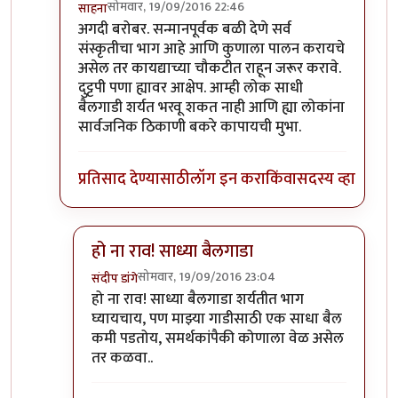
सोमवार, 19/09/2016 22:46
साहना
In reply to
मूळ आक्षेप
by
आनंदयात्री
अगदी बरोबर. सन्मानपूर्वक बळी देणे सर्व
संस्कृतीचा भाग आहे आणि कुणाला पालन करायचे
असेल तर कायद्याच्या चौकटीत राहून जरूर करावे.
दुट्टपी पणा ह्यावर आक्षेप. आम्ही लोक साधी
बैलगाडी शर्यत भरवू शकत नाही आणि ह्या लोकांना
सार्वजनिक ठिकाणी बकरे कापायची मुभा.
प्रतिसाद देण्यासाठी
लॉग इन करा
किंवा
सदस्य व्हा
हो ना राव! साध्या बैलगाडा
सोमवार, 19/09/2016 23:04
संदीप डांगे
In reply to
अगदी बरोबर. सन्मानपूर्वक बळी
by
साहना
हो ना राव! साध्या बैलगाडा शर्यतीत भाग
घ्यायचाय, पण माझ्या गाडीसाठी एक साधा बैल
कमी पडतोय, समर्थकांपैकी कोणाला वेळ असेल
तर कळवा..