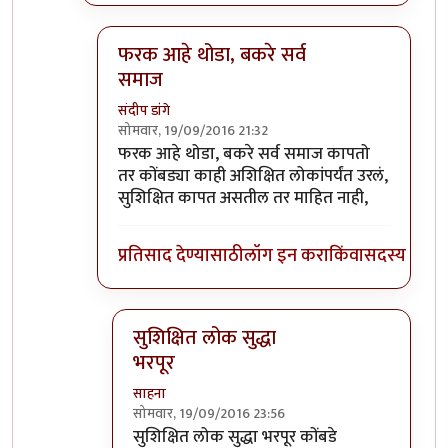
फरक आहे थोडा, बकरे सर्व
समाज
संदीप डांगे
सोमवार, 19/09/2016 21:32
In reply to
जत्रे मधे बकरी कोंबड कापतात
by
प्रकाश 
फरक आहे थोडा, बकरे सर्व समाज कापतो
तर कोंबड्या काही अशिक्षित लोकांपर्यंत उरलं,
सुशिक्षित कापत असतील तर माहित नाही,
प्रतिसाद देण्यासाठी
लॉग इन करा
किंवा
सदस्य व्हा
सुशिक्षित लोक सुद्धा
भरपूर
साहना
सोमवार, 19/09/2016 23:56
In reply to
फरक आहे थोडा, बकरे सर्व समाज
by
स
सुशिक्षित लोक सुद्धा भरपूर कोंबडे