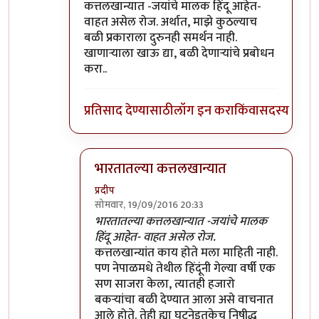
कत्तलखान्यात -जयांचे मालक हिंदू आहेत-
वाहत असेल रोज. अर्थात, माझे कुठल्याच
बळी प्रकाराला दुरुनही समर्थन नाही.
खाणाऱ्याला खाऊ द्या, बळी देणाऱ्यांचे प्रबोधन
करा..
प्रतिसाद देण्यासाठी
लॉग इन करा
किंवा
सदस्य व्हा
भारतातल्या कत्तलखान्यात
प्रदीप
सोमवार, 19/09/2016 20:33
In reply to
सोशल मीडियावर फिरणे हीदेखील
by
सं
भारतातल्या कत्तलखान्यात -जयांचे मालक
हिंदू आहेत- वाहत असेल रोज.
कत्तलखान्यांत काय होते मला माहिती नाही.
पण नेपाळमधे तेथील हिंदूंनी गेल्या वर्षी एक
सण साजरा केला, त्यातही हजारो
बकर्‍यांचा बळी देण्यात आला असे वाचनात
आले होते. तेही ह्या घटनेइतकेच निषीद्ध