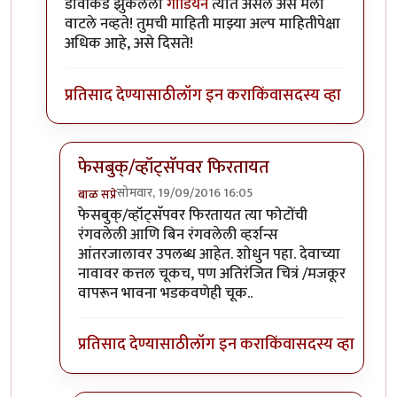
डावीकडे झुकलेला
गार्डियन
त्यात असेल असे मला
वाटले नव्हते! तुमची माहिती माझ्या अल्प माहितीपेक्षा
अधिक आहे, असे दिसते!
प्रतिसाद देण्यासाठी
लॉग इन करा
किंवा
सदस्य व्हा
फेसबुक्/व्हॉट्सॅपवर फिरतायत
सोमवार, 19/09/2016 16:05
बाळ सप्रे
In reply to
फोफावणार!
by
प्रदीप
फेसबुक्/व्हॉट्सॅपवर फिरतायत त्या फोटोंची
रंगवलेली आणि बिन रंगवलेली व्हर्शन्स
आंतरजालावर उपलब्ध आहेत. शोधुन पहा. देवाच्या
नावावर कत्तल चूकच, पण अतिरंजित चित्रं /मजकूर
वापरून भावना भडकवणेही चूक..
प्रतिसाद देण्यासाठी
लॉग इन करा
किंवा
सदस्य व्हा