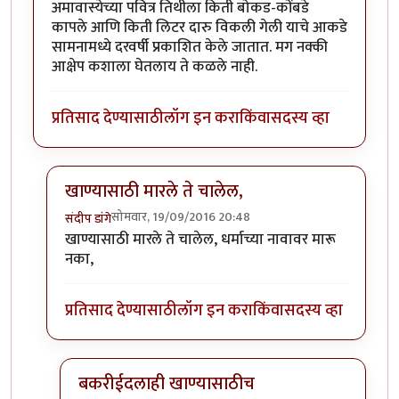
अमावास्येच्या पवित्र तिथीला किती बोकड-कोंबडे
कापले आणि किती लिटर दारु विकली गेली याचे आकडे
सामनामध्ये दरवर्षी प्रकाशित केले जातात. मग नक्की
आक्षेप कशाला घेतलाय ते कळले नाही.
प्रतिसाद देण्यासाठी
लॉग इन करा
किंवा
सदस्य व्हा
खाण्यासाठी मारले ते चालेल,
सोमवार, 19/09/2016 20:48
संदीप डांगे
In reply to
बकऱ्यांचा बळी
by
आजानुकर्ण
खाण्यासाठी मारले ते चालेल, धर्माच्या नावावर मारू
नका,
प्रतिसाद देण्यासाठी
लॉग इन करा
किंवा
सदस्य व्हा
बकरीईदलाही खाण्यासाठीच