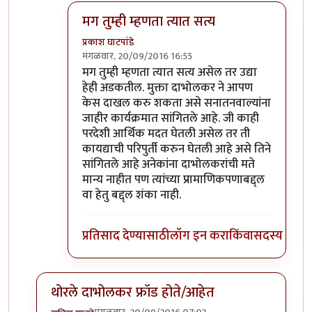
मग तुम्ही म्हणता त्यात सत्य
प्रकाश घाटपांडे
मंगळवार, 20/09/2016 16:55
In reply to
सहमत आहे
by
गामा पैलवान
मग तुम्ही म्हणता त्यात सत्य असेल तर उद्या
हेही अडकतील. मुक्ता दाभोलकर ने आपण
केस दाखल करु शकता असे सनातनवाल्यांना
जाहीर कार्यक्रमात सांगितले आहे. जी काही
परदेशी आर्थिक मदत घेतली असेल तर ती
कायद्याची परिपुर्ती करुन घेतली आहे असे तिने
सांगितले आहे अनेकांना दाभोलकरांची मते
मान्य नाहीत पण त्यांच्या प्रामाणिकपणाबद्द्ल
वा हेतु बद्द्ल शंका नाही.
प्रतिसाद देण्यासाठी
लॉग इन करा
किंवा
सदस्य व्हा
थोरले दाभोलकर फ्रॉड होते/आहेत