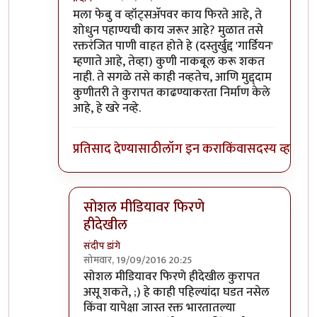
In reply to
फेसबुक्/व्हॉट्सॅपवर फिरतायत
by
बाळ सप्रे
मला फेबु व व्हॉट्सअ‍ॅपवर काय फिरते आहे, ते
शोधुन पहाण्यची काय जरूर आहे? मुळात तसे
रक्तरंजित पाणी वाहत होते हे (दस्तुर्खुद्द 'गार्डियन'
म्हणाते आहे, तेव्हा) कुणी नाकबूल करू शकत
नाही. ते सगळे तसे काही नव्हतेच, आणि मुद्द्दाम
कुणीतरी ते कुरापत काढण्याकरता निर्माण केले
आहे, हे खरे नव्हे.
प्रतिसाद देण्यासाठी
लॉग इन करा
किंवा
सदस्य व्हा
सोशल मीडियावर फिरणे
हीदेखील
संदीप डांगे
सोमवार, 19/09/2016 20:25
In reply to
!!
by
प्रदीप
सोशल मीडियावर फिरणे हीदेखील कुरापत
असू शकते, ;) हे काही पहिल्यांदा घडत नसेल
किंवा यापेक्षा जास्त रक्त भारतातल्या