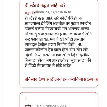
ही स्टॅंडर्ड पद्धत आहे. खरे
सोमवार, 19/09/2016 16:10
अनुप ढेरे
In reply to
फेसबुक्/व्हॉट्सॅपवर फिरतायत
by
बाळ सप्रे
ही स्टॅंडर्ड पद्धत आहे. खरे फोटो/व्हिडो जर
आपल्याला डॅमेजिंग असतील तर मुद्दाम एकदोन
डॉक्टर्ड वर्जन्स फिरवायची. मग आपणच आरडा-
ओरडा सुरू करायचा की हे बघा लोक कसे खोटे
फटू पसरवतायत. मग जे खरे फोटो असतात
त्याबद्दल देखील संशय निर्माण होतो. JNU
प्रकरणातदेखील हेच झालं होतं. दोन-तीन खरे
व्हिडो फिरत असताना एक खोटा व्हिडो देखील
फिरवला होता. मग आरडाओरडा सुरू झाला की
जे व्हिडो फिरतायत ते खोटे आहेत.
प्रतिसाद देण्यासाठी
लॉग इन करा
किंवा
सदस्य व्हा
!!
सोमवार, 19/09/2016 20:13
प्रदीप