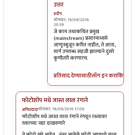
उत्तर
प्रदीप
सोमवार, 19/09/2016
20:59
In reply to
का फिरली असावी हाच प्रश्न
by
स
जे काम तथाकथित प्रमुख
(mainstream) प्रसारमाध्यमे
जाणूनबुजून करीत नाहीत, ते आता,
मार्ग उपलब्ध सहजी झाल्याने दुसरे
कुणीतरी करणारच.
प्रतिसाद देण्यासाठी
लॉग इन करा
किंवा
सदस
फोटोशॉप मधे जास्त लाल रंगाने
सोमवार, 19/09/2016 17:09
अमितदादा
In reply to
कुर्बानी आणि बळी देणे दोन्ही
by
बाळ सप्रे
फोटोशॉप मधे जास्त लाल रंगाने रंगवून रस्त्यावर
रक्ताच्या नद्या दाखवणारे
ते फोटो खरे आहेत , नंतर आलेले फोटो ज्यामध्ये लाल