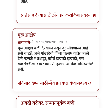
In reply to
खाण्यासाठी मारले ते चालेल,
by
संदीप डांगे
आहे.
प्रतिसाद देण्यासाठी
लॉग इन करा
किंवा
सदस्य व्हा
मूळ आक्षेप
सोमवार, 19/09/2016 20:52
आनंदयात्री
In reply to
बकऱ्यांचा बळी
by
आजानुकर्ण
मूळ आक्षेप बळी देण्याला नसून दुटप्पीपणाला आहे
असे वाटते. जसे मांढरदेवी किंवा तत्सम यात्रेत बळी
देणे म्हणजे अंधश्रद्धा, क्रौर्य इत्यादी इत्यादी, पण
बकरीइडीला बकरे कापणे म्हणजे धार्मिक अभिव्यक्ती!
असे.
प्रतिसाद देण्यासाठी
लॉग इन करा
किंवा
सदस्य व्हा
अगदी बरोबर. सन्मानपूर्वक बळी