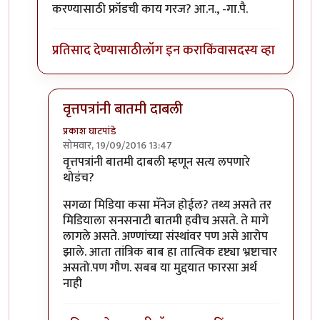
करण्यासाठी फ्रॉडची काय गरज? आ.न., -गा.पै.
प्रतिसाद देण्यासाठी
लॉग इन करा
किंवा
सदस्य व्हा
वृत्तपत्रांनी बातमी दाबली
प्रकाश घाटपांडे
सोमवार, 19/09/2016 13:47
In reply to
समाजप्रबोधन आणि फ्रॉड
by
गामा पैलवान
वृत्तपत्रांनी बातमी दाबली म्हणून सत्य लपणारे
थोडंच?
सगळा मिडिया कसा मॅनेज होईल? तथ्य असते तर
मिडियाला सनसनाटी बातमी हवीच असते. ते मागे
लागले असते. अण्णांच्या संस्थांवर पण असे आरोप
झाले. आता तांत्रिक बाब हा तात्विक दृष्ट्या भ्रष्टाचार
असतो.पण गौण. सबब या मुद्दयात फारसा अर्थ
नाही