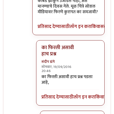
कोंबडे झाकून उजाडले नाही, असे
मानण्याचे दिवस गेले. मूळ चित्रे सोशल
मीडियावर फिरणे कुरापत का समजावी?
प्रतिसाद देण्यासाठी
लॉग इन करा
किंवा
सदस्य व्
का फिरली असावी
हाच प्रश्न
संदीप डांगे
सोमवार, 19/09/2016
20:46
In reply to
कुरापत
by
प्रदीप
का फिरली असावी हाच प्रश्न पडला
आहे,
प्रतिसाद देण्यासाठी
लॉग इन करा
किंवा
सदस्य