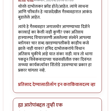
मंगळवार, 20/09/2016 07:03
सतिश गावडे
In reply to
प्रकाश घाटपांडे,
by
गामा पैलवान
थोरले दाभोलकर फ्रॉड होते/आहेत. त्यांचे साधना
आणि परिवर्तन हे न्यासदेखील गैरव्यवहारात आकंठ
बुडालेले आहेत.
त्यांचे हे गैरव्यवहार जगासमोर आणण्याच्या दिशेने
कारवाई का केली नाही कुणी? एका अतिशय
हास्यास्पद विचारसरणी असलेल्या संस्थेने आपल्या
ब्लॉगवर चार शब्द खरडण्यापलीकडे काहीच कसे
झाले नाही यावर? हमिद दाभोलकरांचे विधान
अतिशय चुकीचे आहे यात शंका नाही. मात्र तो धागा
पकडून विवेकवादाच्या चळवळीतील एका दिवंगत
सच्च्या कार्यकर्त्यावर शिंतोडे उडवण्याचा प्रकार हा
प्रकार चांगला नव्हे.
प्रतिसाद देण्यासाठी
लॉग इन करा
किंवा
सदस्य व्हा
ह्या आरोपांबद्दल तुम्ही एक