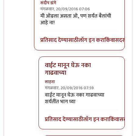
संदीप डांगे
मंगळवार, 20/09/2016 07:06
In reply to
इतके चांगले बैल इथे तुम्हाला
by
साहन
मी ओढला असता ओ, पण शर्यत बैलांची
आहे ना!
प्रतिसाद देण्यासाठी
लॉग इन करा
किंवा
सदस्य व्हा
वाईट मानून घेऊ नका
गाढवाच्या
साहना
मंगळवार, 20/09/2016 07:59
In reply to
मी ओढला असता ओ, पण शर्यत
by
स
वाईट मानून घेऊ नका गाढवाच्या
शर्यतींत भाग घ्या
प्रतिसाद देण्यासाठी
लॉग इन करा
किंवा
सदस्य व्