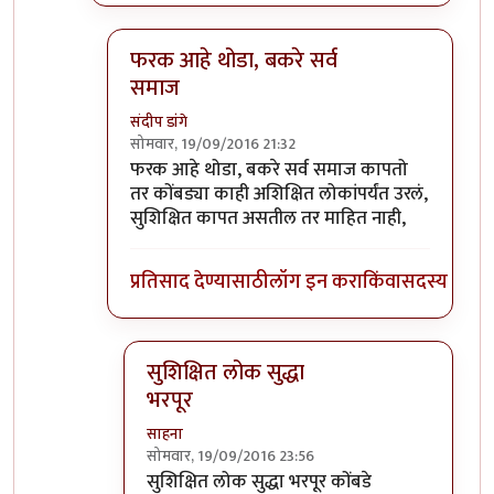
फरक आहे थोडा, बकरे सर्व
समाज
संदीप डांगे
सोमवार, 19/09/2016 21:32
In reply to
जत्रे मधे बकरी कोंबड कापतात
by
प्रकाश 
फरक आहे थोडा, बकरे सर्व समाज कापतो
तर कोंबड्या काही अशिक्षित लोकांपर्यंत उरलं,
सुशिक्षित कापत असतील तर माहित नाही,
प्रतिसाद देण्यासाठी
लॉग इन करा
किंवा
सदस्य व्हा
सुशिक्षित लोक सुद्धा
भरपूर
साहना
सोमवार, 19/09/2016 23:56
In reply to
फरक आहे थोडा, बकरे सर्व समाज
by
स
सुशिक्षित लोक सुद्धा भरपूर कोंबडे