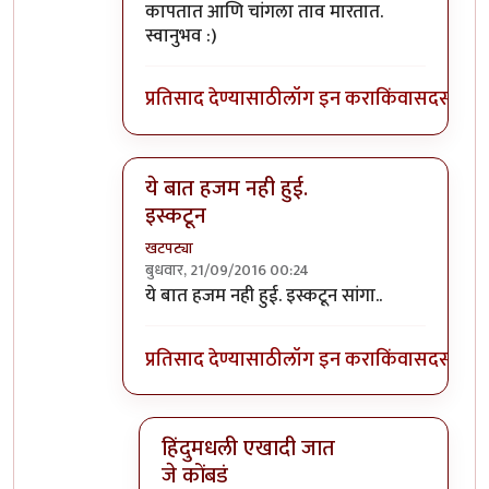
कापतात आणि चांगला ताव मारतात.
स्वानुभव :)
प्रतिसाद देण्यासाठी
लॉग इन करा
किंवा
सदस्य व्हा
ये बात हजम नही हुई.
इस्कटून
खटपट्या
बुधवार, 21/09/2016 00:24
In reply to
फरक आहे थोडा, बकरे सर्व समाज
by
स
ये बात हजम नही हुई. इस्कटून सांगा..
प्रतिसाद देण्यासाठी
लॉग इन करा
किंवा
सदस्य व्हा
हिंदुमधली एखादी जात
जे कोंबडं