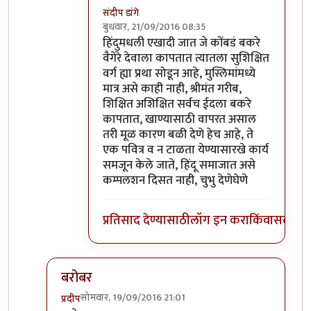
संदीप डांगे
बुधवार, 21/09/2016 08:35
In reply to
ये बात हजम नही हुई. इस्कटून
by
खट
हिंदुमधली एखादी जात जे कोंबडं बकरे
वैगेरे देवाला कापतात त्यातला सुशिक्षित
वर्ग ह्या प्रथा सोडून आहे, मुस्लिमांमध्ये
मात्र असे काही नाही, श्रीमंत गरीब,
शिक्षित अशिक्षित सर्वच ईदला बकरे
कापतात, खाण्यासाठी वापरत असाल
तरी मूळ कारण बळी देणे हेच आहे, ते
एक पवित्र व न टाळता येण्यासारखे कार्य
समजून केले जाते, हिंदू समाजात असे
कम्पलशन दिसत नाही, चुभु देणेघेणे
प्रतिसाद देण्यासाठी
लॉग इन करा
किंवा
सदस्य व्
बरोबर
सोमवार, 19/09/2016 21:01
प्रदीप