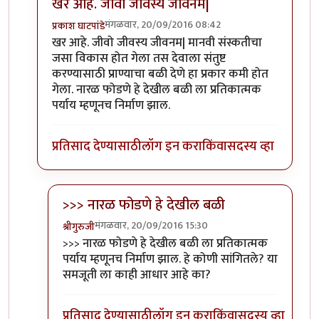
खर आहे. जीवो जीवस्य जीवनम|
मंगळवार, 20/09/2016 08:42
प्रकाश घाटपांडे
In reply to
निसर्ग कायदा संस्कति वगैरे..
by
चौकटराजा
खर आहे. जीवो जीवस्य जीवनम| मानवी संस्कतीचा
जसा विकास होत गेला तस देवाला संतुष्ट
करण्यासाठी प्राण्याचा बळी देणे हा प्रकार कमी होत
गेला. नारळ फोडणे हे देखील बळी ला प्रतिकात्मक
पर्याय म्हणूनच निर्माण झाल.
प्रतिसाद देण्यासाठी
लॉग इन करा
किंवा
सदस्य व्हा
>>> नारळ फोडणे हे देखील बळी
मंगळवार, 20/09/2016 15:30
श्रीगुरुजी
In reply to
खर आहे. जीवो जीवस्य जीवनम|
by
प्रकाश घाटप
>>> नारळ फोडणे हे देखील बळी ला प्रतिकात्मक
पर्याय म्हणूनच निर्माण झाल. हे कोणी सांगितले? या
समजूती ला काही आधार आहे का?
प्रतिसाद देण्यासाठी
लॉग इन करा
किंवा
सदस्य व्हा