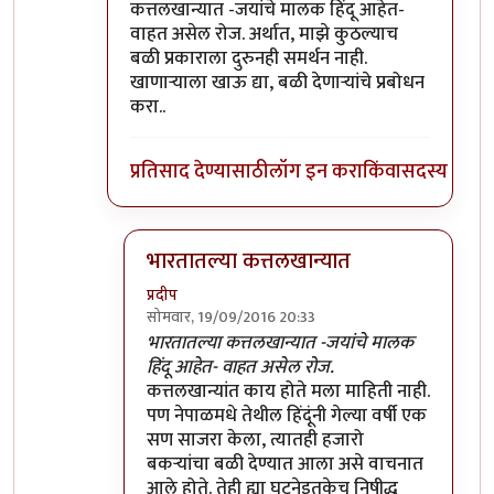
कत्तलखान्यात -जयांचे मालक हिंदू आहेत-
वाहत असेल रोज. अर्थात, माझे कुठल्याच
बळी प्रकाराला दुरुनही समर्थन नाही.
खाणाऱ्याला खाऊ द्या, बळी देणाऱ्यांचे प्रबोधन
करा..
प्रतिसाद देण्यासाठी
लॉग इन करा
किंवा
सदस्य व्हा
भारतातल्या कत्तलखान्यात
प्रदीप
सोमवार, 19/09/2016 20:33
In reply to
सोशल मीडियावर फिरणे हीदेखील
by
सं
भारतातल्या कत्तलखान्यात -जयांचे मालक
हिंदू आहेत- वाहत असेल रोज.
कत्तलखान्यांत काय होते मला माहिती नाही.
पण नेपाळमधे तेथील हिंदूंनी गेल्या वर्षी एक
सण साजरा केला, त्यातही हजारो
बकर्‍यांचा बळी देण्यात आला असे वाचनात
आले होते. तेही ह्या घटनेइतकेच निषीद्ध