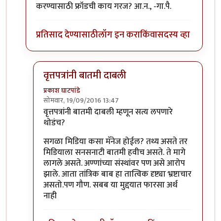
करण्यासाठी फ्रॉडची काय गरज? आ.न., -गा.पै.
प्रतिसाद देण्यासाठी
लॉग इन करा
किंवा
सदस्य व्हा
वृत्तपत्रांनी बातमी दाबली
प्रकाश घाटपांडे
सोमवार, 19/09/2016 13:47
In reply to
समाजप्रबोधन आणि फ्रॉड
by
गामा पैलवान
वृत्तपत्रांनी बातमी दाबली म्हणून सत्य लपणारे
थोडंच?
सगळा मिडिया कसा मॅनेज होईल? तथ्य असते तर
मिडियाला सनसनाटी बातमी हवीच असते. ते मागे
लागले असते. अण्णांच्या संस्थांवर पण असे आरोप
झाले. आता तांत्रिक बाब हा तात्विक दृष्ट्या भ्रष्टाचार
असतो.पण गौण. सबब या मुद्दयात फारसा अर्थ
नाही