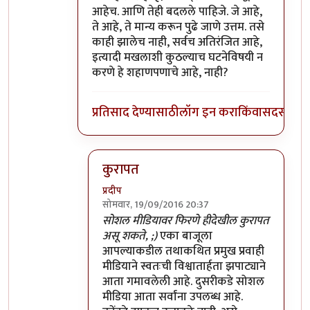
आहेच. आणि तेही बदलले पाहिजे. जे आहे,
ते आहे, ते मान्य करून पुढे जाणे उत्तम. तसे
काही झालेच नाही, सर्वच अतिरंजित आहे,
इत्यादी मखलाशी कुठल्याच घटनेविषयी न
करणे हे शहाणपणाचे आहे, नाही?
प्रतिसाद देण्यासाठी
लॉग इन करा
किंवा
सदस्य व्हा
कुरापत
प्रदीप
सोमवार, 19/09/2016 20:37
In reply to
भारतातल्या कत्तलखान्यात
by
प्रदीप
सोशल मीडियावर फिरणे हीदेखील कुरापत
असू शकते, ;)
एका बाजूला
आपल्याकडील तथाकथित प्रमुख प्रवाही
मीडियाने स्वतःची विश्वातार्हता झपाट्याने
आता गमावलेली आहे. दुसरीकडे सोशल
मीडिया आता सर्वांना उपलब्ध आहे.