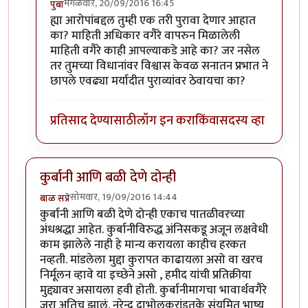
मंगळवार, 20/09/2016 16:45
पुंबा
In reply to
प्रकाश घाटपांडे,
by
गामा पैलवान
ह्या आरोपांबद्दल तुम्ही एक तरी पुरावा देणार आहात
का? माहिती अधिकार वगैरे वापरुन मिळालेली
माहिती वगैरे काही आपल्याकडे आहे का? जर नसेल
तर तुमच्या विधानांवर विश्वास केवळ सनातन प्रभात ने
छापले एवढ्या मर्यादीत पुराव्यांवर ठेवायचा का?
प्रतिसाद देण्यासाठी
लॉग इन करा
किंवा
सदस्य व्हा
कुर्बानी आणि बळी देणे दोन्ही
सोमवार, 19/09/2016 14:44
बाळ सप्रे
कुर्बानी आणि बळी देणे दोन्ही एकाच पातळीवरच्या
अंधश्रद्धा आहेत. कुर्बानीविरुद्ध अंनिसकडू अजून लक्षवेधी
काम झालेले नाही हे मान्य करायला काहीच हरकत
नव्हती. मांडलेला मुद्दा कुरापत काढायला असो वा खरच
निर्मूलन व्हावे या इच्छेने असो , हमीद यांची प्रतिक्रीया
मुद्द्यावर असायला हवी होती. कुर्बानीमागचा भावार्थवगैरे
जरा अतिच झालं. नरेन्द्र दाभोलकरांइतके संयमित भाष्य