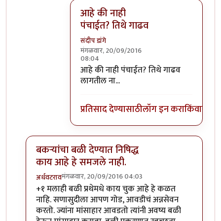
आहे की नाही
पंचाईत? तिथे गाढव
संदीप डांगे
मंगळवार, 20/09/2016
08:04
In reply to
वाईट मानून घेऊ नका गाढवाच्या
आहे की नाही पंचाईत? तिथे गाढव
लागतील ना...
प्रतिसाद देण्यासाठी
लॉग इन करा
किंवा
सदस्य
बकऱ्यांचा बळी देण्यात निषिद्ध
काय आहे हे समजले नाही.
मंगळवार, 20/09/2016 04:03
अर्धवटराव
In reply to
बकऱ्यांचा बळी
by
आजानुकर्ण
+१ मलाही बळी प्रथेमधे काय चुक आहे हे कळत
नाहि. सणासुदीला आपण गोड, आवडीचं अन्नसेवन
करतो. ज्यांना मांसाहार आवडतो त्यांनी अवष्य बळी