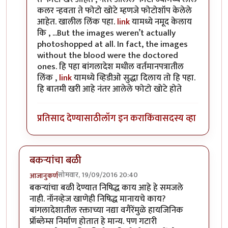
कलर न्हवता ते फोटो खोटे म्हणजे फोटोशॉप केलेले
आहेत. खालील लिंक पहा.
link
यामध्ये नमूद केलाय
कि , ...But the images weren’t actually
photoshopped at all. In fact, the images
without the blood were the doctored
ones. हि पहा बांगलादेश मधील वर्तमानपत्रातील
लिंक ,
link
यामध्ये व्हिडीओ सुद्धा दिलाय तो हि पहा.
हि बातमी खरी आहे नंतर आलेले फोटो खोटे होते
प्रतिसाद देण्यासाठी
लॉग इन करा
किंवा
सदस्य व्हा
बकऱ्यांचा बळी
सोमवार, 19/09/2016 20:40
आजानुकर्ण
बकऱ्यांचा बळी देण्यात निषिद्ध काय आहे हे समजले
नाही. नॉनव्हेज खाणेही निषिद्ध मानायचे काय?
बांगलादेशातील रक्ताच्या नद्या वगैरेंमुळे हायजिनिक
प्रॉब्लेम्स निर्माण होतात हे मान्य. पण गटारी