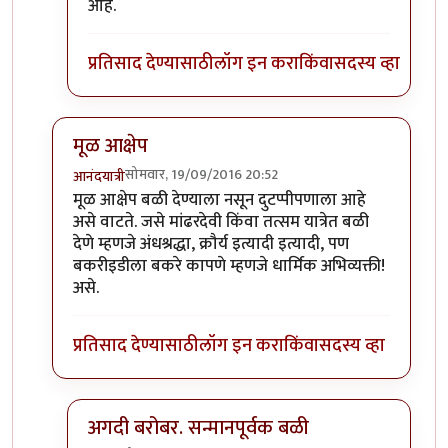
In reply to
खाण्यासाठी मारले ते चालेल,
by
संदीप डांगे
आहे.
प्रतिसाद देण्यासाठी
लॉग इन करा
किंवा
सदस्य व्हा
मूळ आक्षेप
सोमवार, 19/09/2016 20:52
आनंदयात्री
In reply to
बकऱ्यांचा बळी
by
आजानुकर्ण
मूळ आक्षेप बळी देण्याला नसून दुटप्पीपणाला आहे
असे वाटते. जसे मांढरदेवी किंवा तत्सम यात्रेत बळी
देणे म्हणजे अंधश्रद्धा, क्रौर्य इत्यादी इत्यादी, पण
बकरीइडीला बकरे कापणे म्हणजे धार्मिक अभिव्यक्ती!
असे.
प्रतिसाद देण्यासाठी
लॉग इन करा
किंवा
सदस्य व्हा
अगदी बरोबर. सन्मानपूर्वक बळी