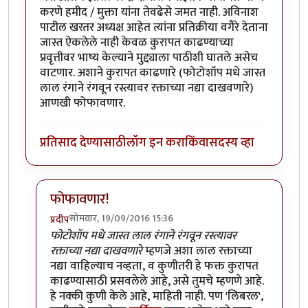
करणे हमीद / मुक्ता यांना तेवढेसे जमत नाही. अविनाश
पाटील खरतर अध्यक्ष आहेत त्यांना प्रतिक्रीया वगैरे देताना
जास्त ऐकलेले नाही केवळ कुरापत काढण्याच्या
प्रवृत्तीवर भाष्य केल्याने मुद्द्याला पाठीशी घातले असेच
वाटणार. अशाने कुरापत काढणारे (फोटोशॉप मधे जास्त
लाल रंगाने रंगवून रस्त्यावर रक्ताच्या नद्या दाखवणारे)
आणखी फोफावणार.
प्रतिसाद देण्यासाठी
लॉग इन करा
किंवा
सदस्य व्हा
फोफावणार!
सोमवार, 19/09/2016 15:36
प्रदीप
In reply to
कुर्बानी आणि बळी देणे दोन्ही
by
बाळ सप्रे
फोटोशॉप मधे जास्त लाल रंगाने रंगवून रस्त्यावर
रक्ताच्या नद्या दाखवणारे
म्हणजे अशा लाल रक्ताच्या
नद्या वाहिल्याच नव्हता, व कुणीतरी हे फक्त कुरापत
काढण्यासाठी प्रसवलेले आहे, असे तुमचे म्हणणे आहे.
हे नक्की कुणी केले आहे, माहिती नाही. पण 'लिबरल',