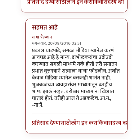
प्रतिसाद देण्यासाठी
लॉग इन करा
किंवा
सदस्य व्हा
सहमत आहे
गामा पैलवान
मंगळवार, 20/09/2016 02:51
In reply to
वृत्तपत्रांनी बातमी दाबली
by
प्रकाश घाटपांडे
प्रकाश घाटपांडे, सगळा मीडिया म्यानेज करणं
आवघड आहे हे मान्य. दाभोलकरांचा उदोउदो
करण्यात सगळी माध्यमे गर्क होती तरी सनातन
प्रभात वृत्तपत्राने सत्याला वाचा फोडलीच. अर्थात
केवळ मीडिया म्यानेज करूनही भागंत नाही.
भुजबळांच्या व्यवहारांवर माध्यमांतून काहीच
भाष्य झालं नव्हतं. बरोब्बर माध्यमांना खिशात
घातलं होतं. तरीही आज ते अडकलेच. आ.न.,
-गा.पै.
प्रतिसाद देण्यासाठी
लॉग इन करा
किंवा
सदस्य व्हा