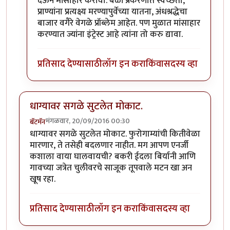
देऊन मांसाहार करावा. बळी प्रकरणात स्वच्छता,
प्राण्यांना प्रत्यक्ष्य मरण्यापुर्वेच्या यातना, अंधश्रद्धेचा
बाजार वगैरे वेगळे प्रॉब्लेम आहेत. पण मुळात मांसाहार
करण्यात ज्यांना इंट्रेस्ट आहे त्यांना तो करु द्यावा.
प्रतिसाद देण्यासाठी
लॉग इन करा
किंवा
सदस्य व्हा
धाग्यावर सगळे सुटलेत मोकाट.
मंगळवार, 20/09/2016 00:30
बॅटमॅन
धाग्यावर सगळे सुटलेत मोकाट. फुरोगाम्यांची कितीवेळा
मारणार, ते तसेही बदलणार नाहीत. मग आपण एनर्जी
कशाला वाया घालवायची? बकरी ईदला बिर्यानी आणि
गावच्या जत्रेत चुलीवरचे साजूक तूपवाले मटन खा अन
खूष रहा.
प्रतिसाद देण्यासाठी
लॉग इन करा
किंवा
सदस्य व्हा