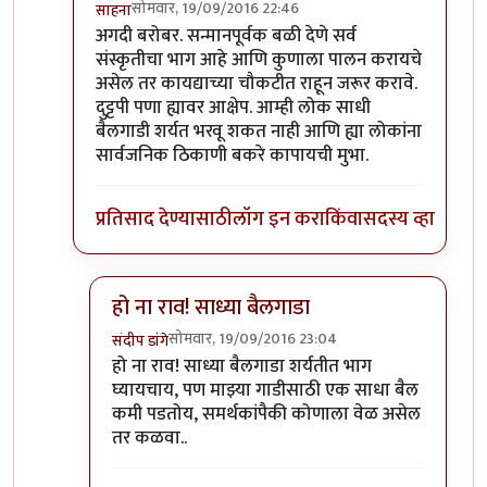
सोमवार, 19/09/2016 22:46
साहना
In reply to
मूळ आक्षेप
by
आनंदयात्री
अगदी बरोबर. सन्मानपूर्वक बळी देणे सर्व
संस्कृतीचा भाग आहे आणि कुणाला पालन करायचे
असेल तर कायद्याच्या चौकटीत राहून जरूर करावे.
दुट्टपी पणा ह्यावर आक्षेप. आम्ही लोक साधी
बैलगाडी शर्यत भरवू शकत नाही आणि ह्या लोकांना
सार्वजनिक ठिकाणी बकरे कापायची मुभा.
प्रतिसाद देण्यासाठी
लॉग इन करा
किंवा
सदस्य व्हा
हो ना राव! साध्या बैलगाडा
सोमवार, 19/09/2016 23:04
संदीप डांगे
In reply to
अगदी बरोबर. सन्मानपूर्वक बळी
by
साहना
हो ना राव! साध्या बैलगाडा शर्यतीत भाग
घ्यायचाय, पण माझ्या गाडीसाठी एक साधा बैल
कमी पडतोय, समर्थकांपैकी कोणाला वेळ असेल
तर कळवा..