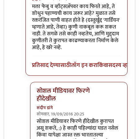
In reply to
फेसबुक्/व्हॉट्सॅपवर फिरतायत
by
बाळ सप्रे
मला फेबु व व्हॉट्सअ‍ॅपवर काय फिरते आहे, ते
शोधुन पहाण्यची काय जरूर आहे? मुळात तसे
रक्तरंजित पाणी वाहत होते हे (दस्तुर्खुद्द 'गार्डियन'
म्हणाते आहे, तेव्हा) कुणी नाकबूल करू शकत
नाही. ते सगळे तसे काही नव्हतेच, आणि मुद्द्दाम
कुणीतरी ते कुरापत काढण्याकरता निर्माण केले
आहे, हे खरे नव्हे.
प्रतिसाद देण्यासाठी
लॉग इन करा
किंवा
सदस्य व्हा
सोशल मीडियावर फिरणे
हीदेखील
संदीप डांगे
सोमवार, 19/09/2016 20:25
In reply to
!!
by
प्रदीप
सोशल मीडियावर फिरणे हीदेखील कुरापत
असू शकते, ;) हे काही पहिल्यांदा घडत नसेल
किंवा यापेक्षा जास्त रक्त भारतातल्या