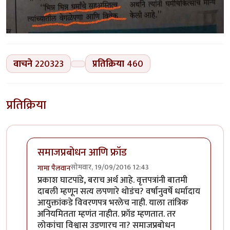
वाचने
220323
प्रतिक्रिया
460
प्रतिक्रिया
समाजप्रबोधन आणि फ्रॉड
सोमवार, 19/09/2016 12:43
गामा पैलवान
In reply to
हा मुद्दा सनातनवाले
by
प्रकाश घाटपांडे
प्रकाश घाटपांडे, बराच अर्थ आहे. वृत्तपत्रांनी बातमी
दाबली म्हणून सत्य लपणारे थोडंच? वर्षानुवर्षे धर्मादाय
आयुक्तांकडे विवरणपत्र भरलेच नाही. याला तांत्रिक
अनियमितता म्हणंत नाहीत. फ्रॉड म्हणतात. तर
लोकांचा विश्वास उडणारच ना? समाजप्रबोधन