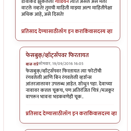
डावीकडे झुकलेला
गार्डियन
त्यात असेल असे मला
वाटले नव्हते! तुमची माहिती माझ्या अल्प माहितीपेक्षा
अधिक आहे, असे दिसते!
प्रतिसाद देण्यासाठी
लॉग इन करा
किंवा
सदस्य व्हा
फेसबुक्/व्हॉट्सॅपवर फिरतायत
सोमवार, 19/09/2016 16:05
बाळ सप्रे
In reply to
फोफावणार!
by
प्रदीप
फेसबुक्/व्हॉट्सॅपवर फिरतायत त्या फोटोंची
रंगवलेली आणि बिन रंगवलेली व्हर्शन्स
आंतरजालावर उपलब्ध आहेत. शोधुन पहा. देवाच्या
नावावर कत्तल चूकच, पण अतिरंजित चित्रं /मजकूर
वापरून भावना भडकवणेही चूक..
प्रतिसाद देण्यासाठी
लॉग इन करा
किंवा
सदस्य व्हा