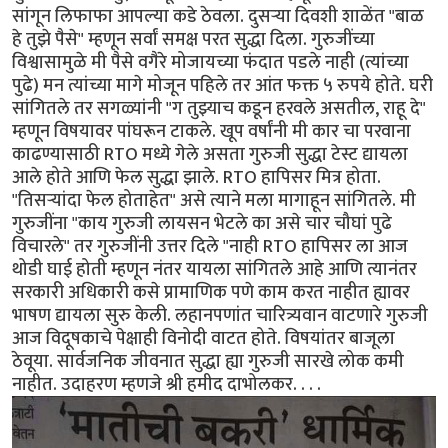
सांगून लिफाफा आपल्या कडे ठेवला. दुसऱ्या दिवशी शाळेंत "बाळ
हे तुझे पैसे" म्हणून सर्वां समक्ष परत सुद्धा दिला. गुरुजींच्या
विश्वासामुळे मी पैसे वगैरे मोजायच्या फंदात पडले नाही (त्यांच्या
पुढे) मन त्यांच्या मागे मोजून पहिले तर आंत फक्त ५ रुपये होते. घरी
सांगितले तर सगळ्यांनी "ग तुझ्याच कडून हरवले असतील, राहू दे"
म्हणून विषयावर पांघरून टाकले. खूप वर्षांनी मी कार चा परवाना
काढण्यासाठी RTO मध्ये गेले असता गुरुजी सुद्धा टेस्ट द्यायला
आले होते आणि फेल सुद्धा झाले. RTO हापिसर मित्र होता.
"तिसऱ्यांदा फेल होताहेत" असे त्याने मला मागाहून सांगितले. मी
गुरुजींना "काय गुरुजी लायसन भेटले का असे चार चौघां पुढे
विचारले" तर गुरुजींनी उत्तर दिले "नाही RTO हापिसर ला आज
थोडी घाई होती म्हणून नंतर यायला सांगितले आहे आणि त्यानंतर
सरकारी अधिकारी कसे प्रामाणिक पणे काम करत नाहीत ह्यावर
भाषण द्यायला सुरु केली. लहानपणांत चारित्र्यवान वाटणारे गुरुजी
आज विदूषकाचे पेक्षाही विनोदी वाटत होते. विषयांतर बाजूला
ठेवूया. सार्वजनिक जीवनात सुद्धा ह्या गुरुजी सारखे लोक कमी
नाहीत. उदाहरण म्हणजे श्री हमीद दाभोलकर. . . .