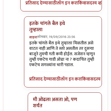
प्रतिसाद देण्यासाठी
लॉग इन करा
किंवा
सदस्य व्हा
इतके चांगले बैल इथे
तुम्हाला
सोमवार, 19/09/2016 23:56
साहना
In reply to
हो ना राव! साध्या बैलगाडा
by
संदीप डांगे
इतके चांगले बैल इथे तुम्हाला मिळतील असे
वाटत नाही आणि ते स्लो असतील तर दुसऱ्या
बाजूने तुमची गती कमी होईल. सजेशन म्हणून
तुम्ही एकटेच गाडी ओढा ना ? कदाचित तुम्ही
एकटेच सगळ्यांना भारी पडाल.
प्रतिसाद देण्यासाठी
लॉग इन करा
किंवा
सदस्य व्हा
मी ओढला असता ओ, पण
शर्यत