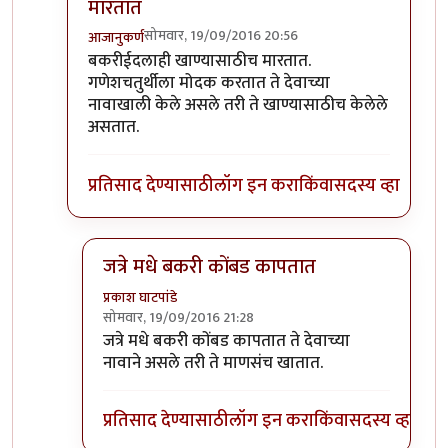
मारतात
सोमवार, 19/09/2016 20:56
आजानुकर्ण
In reply to
खाण्यासाठी मारले ते चालेल,
by
संदीप डांगे
बकरीईदलाही खाण्यासाठीच मारतात.
गणेशचतुर्थीला मोदक करतात ते देवाच्या
नावाखाली केले असले तरी ते खाण्यासाठीच केलेले
असतात.
प्रतिसाद देण्यासाठी
लॉग इन करा
किंवा
सदस्य व्हा
जत्रे मधे बकरी कोंबड कापतात
प्रकाश घाटपांडे
सोमवार, 19/09/2016 21:28
In reply to
बकरीईदलाही खाण्यासाठीच मारतात
by
आजा
जत्रे मधे बकरी कोंबड कापतात ते देवाच्या
नावाने असले तरी ते माणसंच खातात.
प्रतिसाद देण्यासाठी
लॉग इन करा
किंवा
सदस्य व्हा