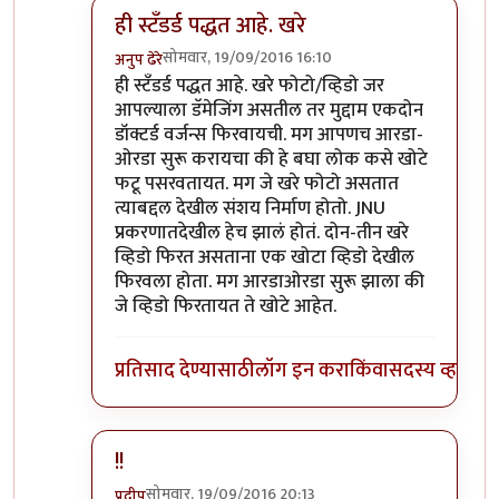
ही स्टॅंडर्ड पद्धत आहे. खरे
सोमवार, 19/09/2016 16:10
अनुप ढेरे
In reply to
फेसबुक्/व्हॉट्सॅपवर फिरतायत
by
बाळ सप्रे
ही स्टॅंडर्ड पद्धत आहे. खरे फोटो/व्हिडो जर
आपल्याला डॅमेजिंग असतील तर मुद्दाम एकदोन
डॉक्टर्ड वर्जन्स फिरवायची. मग आपणच आरडा-
ओरडा सुरू करायचा की हे बघा लोक कसे खोटे
फटू पसरवतायत. मग जे खरे फोटो असतात
त्याबद्दल देखील संशय निर्माण होतो. JNU
प्रकरणातदेखील हेच झालं होतं. दोन-तीन खरे
व्हिडो फिरत असताना एक खोटा व्हिडो देखील
फिरवला होता. मग आरडाओरडा सुरू झाला की
जे व्हिडो फिरतायत ते खोटे आहेत.
प्रतिसाद देण्यासाठी
लॉग इन करा
किंवा
सदस्य व्हा
!!
सोमवार, 19/09/2016 20:13
प्रदीप