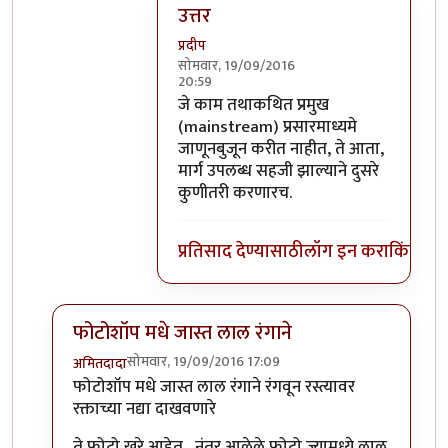
उत्तर
प्रदीप
सोमवार, 19/09/2016
20:59
In reply to
का फिरली असावी हाच प्रश्न
by
स
जे काम तथाकथित प्रमुख
(mainstream) प्रसारमाध्यमे
जाणूनबुजून करीत नाहीत, ते आता,
मार्ग उपलब्ध सहजी झाल्याने दुसरे
कुणीतरी करणारच.
प्रतिसाद देण्यासाठी
लॉग इन करा
किंवा
सदस
फोटोशॉप मधे जास्त लाल रंगाने
सोमवार, 19/09/2016 17:09
अमितदादा
In reply to
कुर्बानी आणि बळी देणे दोन्ही
by
बाळ सप्रे
फोटोशॉप मधे जास्त लाल रंगाने रंगवून रस्त्यावर
रक्ताच्या नद्या दाखवणारे
ते फोटो खरे आहेत , नंतर आलेले फोटो ज्यामध्ये लाल