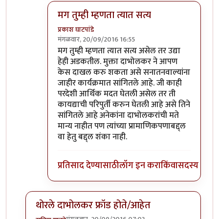
मग तुम्ही म्हणता त्यात सत्य
प्रकाश घाटपांडे
मंगळवार, 20/09/2016 16:55
In reply to
सहमत आहे
by
गामा पैलवान
मग तुम्ही म्हणता त्यात सत्य असेल तर उद्या
हेही अडकतील. मुक्ता दाभोलकर ने आपण
केस दाखल करु शकता असे सनातनवाल्यांना
जाहीर कार्यक्रमात सांगितले आहे. जी काही
परदेशी आर्थिक मदत घेतली असेल तर ती
कायद्याची परिपुर्ती करुन घेतली आहे असे तिने
सांगितले आहे अनेकांना दाभोलकरांची मते
मान्य नाहीत पण त्यांच्या प्रामाणिकपणाबद्द्ल
वा हेतु बद्द्ल शंका नाही.
प्रतिसाद देण्यासाठी
लॉग इन करा
किंवा
सदस्य व्हा
थोरले दाभोलकर फ्रॉड होते/आहेत