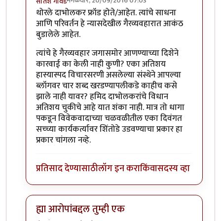
मंगळवार, 20/09/2016 07:03
सतिश गावडे
In reply to
प्रकाश घाटपांडे,
by
गामा पैलवान
थोरले दाभोलकर फ्रॉड होते/आहेत. त्यांचे साधना
आणि परिवर्तन हे न्यासदेखील गैरव्यवहारात आकंठ
बुडालेले आहेत.
त्यांचे हे गैरव्यवहार जगासमोर आणण्याच्या दिशेने
कारवाई का केली नाही कुणी? एका अतिशय
हास्यास्पद विचारसरणी असलेल्या संस्थेने आपल्या
ब्लॉगवर चार शब्द खरडण्यापलीकडे काहीच कसे
झाले नाही यावर? हमिद दाभोलकरांचे विधान
अतिशय चुकीचे आहे यात शंका नाही. मात्र तो धागा
पकडून विवेकवादाच्या चळवळीतील एका दिवंगत
सच्च्या कार्यकर्त्यावर शिंतोडे उडवण्याचा प्रकार हा
प्रकार चांगला नव्हे.
प्रतिसाद देण्यासाठी
लॉग इन करा
किंवा
सदस्य व्हा
ह्या आरोपांबद्दल तुम्ही एक