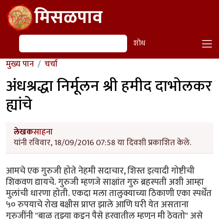
Skip to main content
मिसळपाव
शोध
शोध
मुख्य पान
चर्चा
अंधश्रद्धा निर्मूलन श्री हमीद दाभोलकर
ह्यांचे
लेखक
साहना
यांनी रविवार, 18/09/2016 07:58 या दिवशी प्रकाशित केले.
आमचे एक गुरुजी होते नेहमी सदाचार, शिस्त इत्यादी गोष्टीची
शिकवण द्यायचे. गुरुजी म्हणजे साक्षांत गुरु ब्रहस्पती अशी आम्हा
मुलांची धारणा होती. एकदा मला तालुक्याच्या ठिकाणी एका स्पर्धेंत
५० रुपयाचे रोख बक्षीस प्राप्त झाले आणि घरी येत असताना
गुरुजींनी "बाळ तुझ्या कडून पैसे हरवातील म्हणून मी ठेवतो" असे