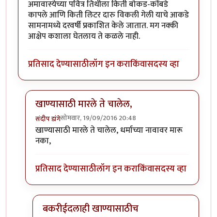
अमावास्येच्या पवित्र तिथीला किती बोकड-कोंबडे
कापले आणि किती लिटर दारु विकली गेली याचे आकडे
सामनामध्ये दरवर्षी प्रकाशित केले जातात. मग नक्की
आक्षेप कशाला घेतलाय ते कळले नाही.
प्रतिसाद देण्यासाठी
लॉग इन करा
किंवा
सदस्य व्हा
खाण्यासाठी मारले ते चालेल,
सोमवार, 19/09/2016 20:48
संदीप डांगे
In reply to
बकऱ्यांचा बळी
by
आजानुकर्ण
खाण्यासाठी मारले ते चालेल, धर्माच्या नावावर मारू
नका,
प्रतिसाद देण्यासाठी
लॉग इन करा
किंवा
सदस्य व्हा
बकरीईदलाही खाण्यासाठीच