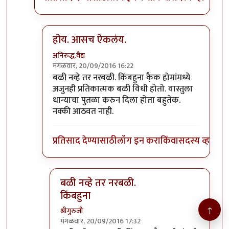
होय. आसच ऐकलंय.
अनिरुद्ध.वैद्य
मंगळवार, 20/09/2016 16:22
In reply to
>>> नारळ फोडणे हे देखील बळी
by
श्रीगुरुज
बळी नव्हे तर नरबळी. किंबहुना कै़क होमांमध्ये
अजुनही प्रतिकात्मक बळी विधी होतो. वास्तुला
धान्याचा पुतळा करुन दिला होता बहुतेक.
नक्की आठवत नाही.
प्रतिसाद देण्यासाठी
लॉग इन करा
किंवा
सदस्य व्हा
बळी नव्हे तर नरबळी.
किंबहुना
↑
श्रीगुरुजी
मंगळवार, 20/09/2016 17:32