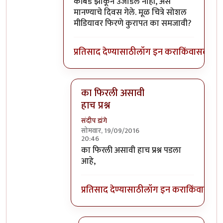
कोंबडे झाकून उजाडले नाही, असे
मानण्याचे दिवस गेले. मूळ चित्रे सोशल
मीडियावर फिरणे कुरापत का समजावी?
प्रतिसाद देण्यासाठी
लॉग इन करा
किंवा
सदस्य व्
का फिरली असावी
हाच प्रश्न
संदीप डांगे
सोमवार, 19/09/2016
20:46
In reply to
कुरापत
by
प्रदीप
का फिरली असावी हाच प्रश्न पडला
आहे,
प्रतिसाद देण्यासाठी
लॉग इन करा
किंवा
सदस्य