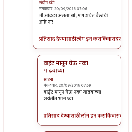
संदीप डांगे
मंगळवार, 20/09/2016 07:06
In reply to
इतके चांगले बैल इथे तुम्हाला
by
साहन
मी ओढला असता ओ, पण शर्यत बैलांची
आहे ना!
प्रतिसाद देण्यासाठी
लॉग इन करा
किंवा
सदस्य व्हा
वाईट मानून घेऊ नका
गाढवाच्या
साहना
मंगळवार, 20/09/2016 07:59
In reply to
मी ओढला असता ओ, पण शर्यत
by
स
वाईट मानून घेऊ नका गाढवाच्या
शर्यतींत भाग घ्या
प्रतिसाद देण्यासाठी
लॉग इन करा
किंवा
सदस्य व्