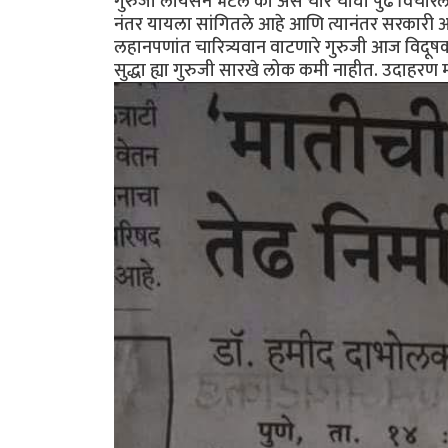
गुरुजी लायसन भेटले का असे चार चौघां पुढे विचारल
नंतर यायला सांगितले आहे आणि त्यानंतर सरकारी अ
लहानपणांत चारित्र्यवान वाटणारे गुरुजी आज विदूषका
सुद्धा ह्या गुरुजी सारखे लोक कमी नाहीत. उदाहरण म्