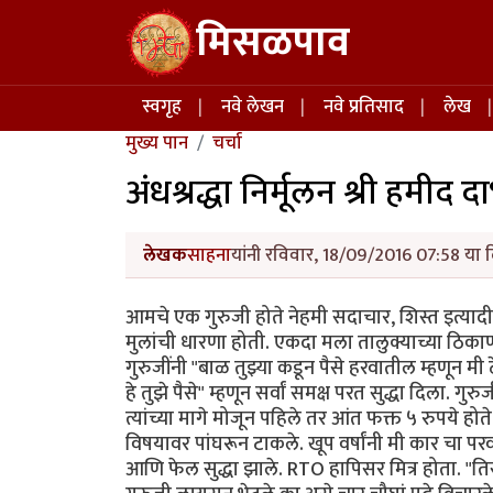
Skip to main content
मिसळपाव
Main navigation
स्वगृह
नवे लेखन
नवे प्रतिसाद
लेख
मुख्य पान
चर्चा
अंधश्रद्धा निर्मूलन श्री हमीद द
लेखक
साहना
यांनी रविवार, 18/09/2016 07:58 या द
आमचे एक गुरुजी होते नेहमी सदाचार, शिस्त इत्यादी ग
मुलांची धारणा होती. एकदा मला तालुक्याच्या ठिकाणी
गुरुजींनी "बाळ तुझ्या कडून पैसे हरवातील म्हणून म
हे तुझे पैसे" म्हणून सर्वां समक्ष परत सुद्धा दिला. गुर
त्यांच्या मागे मोजून पहिले तर आंत फक्त ५ रुपये हो
विषयावर पांघरून टाकले. खूप वर्षांनी मी कार चा परव
आणि फेल सुद्धा झाले. RTO हापिसर मित्र होता. "तिस