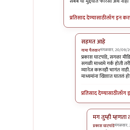
सबब या मुद्दयात फारसा अर्थ नाही
प्रतिसाद देण्यासाठी
लॉग इन कर
सहमत आहे
मंगळवार, 20/09/2
गामा पैलवान
In reply to
वृत्तपत्रांनी ब
प्रकाश घाटपांडे, सगळा मी
सगळी माध्यमे गर्क होती तरी
म्यानेज करूनही भागंत नाही. 
माध्यमांना खिशात घातलं हो
प्रतिसाद देण्यासाठी
लॉग 
मग तुम्ही म्हणता त
मंगळवार,
प्रकाश घाटपांडे