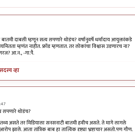
ाश घाटपांडे
ंनी बातमी दाबली म्हणून सत्य लपणारे थोडंच? वर्षानुवर्षे धर्मादाय आयुक्तांकडे
नियमितता म्हणंत नाहीत. फ्रॉड म्हणतात. तर लोकांचा विश्वास उडणारच ना?
रज? आ.न., -गा.पै.
सदस्य व्हा
:47
्रॉड
by
गामा पैलवान
त्य लपणारे थोडंच?
थ्य असते तर मिडियाला सनसनाटी बातमी हवीच असते. ते मागे लागले
 आरोप झाले. आता तांत्रिक बाब हा तात्विक दृष्ट्या भ्रष्टाचार असतो.पण गौण.