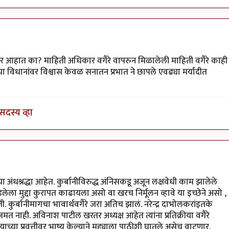
लवान
 देणार आहात का? माहिती अधिकार वगैरे वापरुन मिळालेली माहिती वगैरे काही
 विधानांवर विश्वास केवळ सनातन प्रभात ने छापले एवढ्या मर्यादीत
सदस्य व्हा
 अंधश्रद्धा आहेत. कुर्बानीविरुद्ध अंनिसकडू अजून लक्षवेधी काम झालेले
लेला मुद्दा कुरापत काढायला असो वा खरच निर्मूलन व्हावे या इच्छेने असो ,
ती. कुर्बानीमागचा भावार्थवगैरे जरा अतिच झालं. नरेन्द्र दाभोलकरांइतके
जमत नाही. अविनाश पाटील खरतर अध्यक्ष आहेत त्यांना प्रतिक्रीया वगैरे
या प्रवृत्तीवर भाष्य केल्याने मुद्द्याला पाठीशी घातले असेच वाटणार.