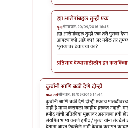
ह्या आरोपांबद्दल तुम्ही एक
मंगळवार, 20/09/2016 16:45
पुंबा
In reply to
प्रकाश घाटपांडे,
by
गामा पै
ह्या आरोपांबद्दल तुम्ही एक तरी पुरावा
आपल्याकडे आहे का? जर नसेल तर तुमच्या
पुराव्यांवर ठेवायचा का?
प्रतिसाद देण्यासाठी
लॉग इन करा
किंवा
कुर्बानी आणि बळी देणे दोन्ही
सोमवार, 19/09/2016 14:44
बाळ सप्रे
कुर्बानी आणि बळी देणे दोन्ही एकाच पातळीवरच्या
नाही हे मान्य करायला काहीच हरकत नव्हती. मांड
हमीद यांची प्रतिक्रीया मुद्द्यावर असायला हवी हो
संयमित भाष्य करणे हमीद / मुक्ता यांना तेवढेसे 
देताना जास्त ऐकलेले नाही केवळ कुरापत काढण्याच्