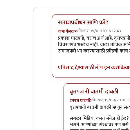
समाजप्रबोधन आणि फ्रॉड
सोमवार, 19/09/2016 12:43
गामा पैलवान
In reply to
हा मुद्दा सनातनवाले
by
प्रक
प्रकाश घाटपांडे, बराच अर्थ आहे. वृत्तपत्रा
विवरणपत्र भरलेच नाही. याला तांत्रिक अ
समाजप्रबोधन करण्यासाठी फ्रॉडची काय ग
प्रतिसाद देण्यासाठी
लॉग इन करा
किंवा
वृत्तपत्रांनी बातमी दाबली
सोमवार, 19/09/2016 13
प्रकाश घाटपांडे
In reply to
समाजप्रबोधन आणि फ
वृत्तपत्रांनी बातमी दाबली म्हणून स
सगळा मिडिया कसा मॅनेज होईल? त
असते. अण्णांच्या संस्थांवर पण असे