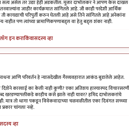
आहे
by
गामा पैलवान
्यात सत्य असेल तर उद्या हेही अडकतील. मुक्ता दाभोलकर ने आपण केस दाखल
वाल्यांना जाहीर कार्यक्रमात सांगितले आहे. जी काही परदेशी आर्थिक
ी कायद्याची परिपुर्ती करुन घेतली आहे असे तिने सांगितले आहे अनेकांना
 नाहीत पण त्यांच्या प्रामाणिकपणाबद्द्ल वा हेतु बद्द्ल शंका नाही.
लॉग इन करा
किंवा
सदस्य व्हा
लवान
े साधना आणि परिवर्तन हे न्यासदेखील गैरव्यवहारात आकंठ बुडालेले आहेत.
च्या दिशेने कारवाई का केली नाही कुणी? एका अतिशय हास्यास्पद विचारसरण
 शब्द खरडण्यापलीकडे काहीच कसे झाले नाही यावर? हमिद दाभोलकरांचे
ी. मात्र तो धागा पकडून विवेकवादाच्या चळवळीतील एका दिवंगत सच्च्या
 प्रकार चांगला नव्हे.
सदस्य व्हा