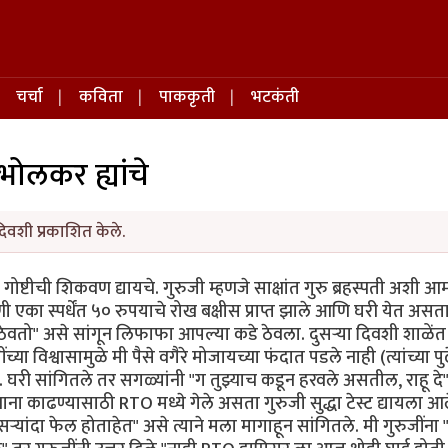
चर्चा
कविता
पाककृती
भटकंती
ाभोलकर ह्यांचे
िवशी प्रकाशित केले.
ोष्टीची शिकवण द्यायचे. गुरुजी म्हणजे साक्षांत गुरु ब्रहस्पती अशी आम्
 एका स्पर्धेंत ५० रुपयाचे रोख बक्षीस प्राप्त झाले आणि घरी येत असत
ी ठेवतो" असे सांगून लिफाफा आपल्या कडे ठेवला. दुसऱ्या दिवशी शाळें
ुजींच्या विश्वासामुळे मी पैसे वगैरे मोजायच्या फंदात पडले नाही (त्यांच्या प
ते. घरी सांगितले तर सगळ्यांनी "ग तुझ्याच कडून हरवले असतील, राहू दे"
ाना काढण्यासाठी RTO मध्ये गेले असता गुरुजी सुद्धा टेस्ट द्यायला आल
ऱ्यांदा फेल होताहेत" असे त्याने मला मागाहून सांगितले. मी गुरुजींना