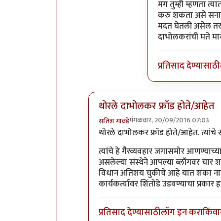
In reply to
सहमत 
मग तुम्ही म्हणता त
करु शकता असे सनातन
मदत घेतली असेल तर त
दाभोलकरांची मते मान्य
प्रतिसाद देण्यासाठी
थोरले दाभोलकर फ्रॉड होते/आहेत
मंगळवार, 20/09/2016 07:03
सतिश गावडे
In reply to
प्रकाश घाटपांडे,
by
गामा पै
थोरले दाभोलकर फ्रॉड होते/आहेत. त्यांच
त्यांचे हे गैरव्यवहार जगासमोर आणण्या
असलेल्या संस्थेने आपल्या ब्लॉगवर चार
विधान अतिशय चुकीचे आहे यात शंका नाह
कार्यकर्त्यावर शिंतोडे उडवण्याचा प्रकार हा
प्रतिसाद देण्यासाठी
लॉग इन करा
किंवा