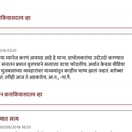
ा
किंवा
सदस्य व्हा
016 02:51
ातमी दाबली
by
प्रकाश घाटपांडे
डिया म्यानेज करणं आवघड आहे हे मान्य. दाभोलकरांचा उदोउदो करण्यात
 सनातन प्रभात वृत्तपत्राने सत्याला वाचा फोडलीच. अर्थात केवळ मीडिया
भुजबळांच्या व्यवहारांवर माध्यमांतून काहीच भाष्य झालं नव्हतं. बरोब्बर
तं. तरीही आज ते अडकलेच. आ.न., -गा.पै.
इन करा
किंवा
सदस्य व्हा
्यात सत्य
 20/09/2016 16:55