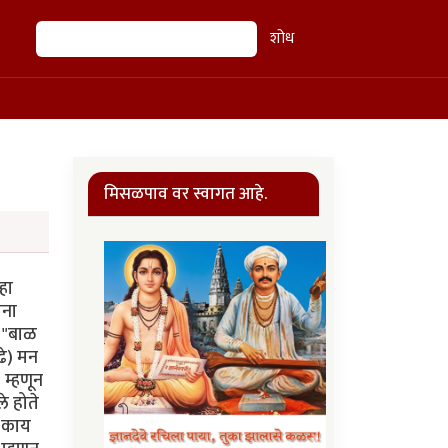
शोध
शोध
मिसळपाव वर स्वागत आहे.
हा
ाना
त "बाळ
ुढे) मन
 म्हणून
े होते
 "काय