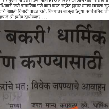
े" तर गुरुजींनी उत्तर दिले "नाही RTO हापिसर ला आज थोडी घाई होती 
धिकारी कसे प्रामाणिक पणे काम करत नाहीत ह्यावर भाषण द्यायला सुर
चे पेक्षाही विनोदी वाटत होते. विषयांतर बाजूला ठेवूया. सार्वजनिक 
हणजे श्री हमीद दाभोलकर. . . .