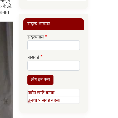
म्हणून
ु केली.
जीवनात
सदस्य आगमन
सदस्यनाम
पासवर्ड
लॉग इन करा
नवीन खाते बनवा
तुमचा पासवर्ड बदला.